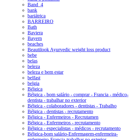
Band_4
bank
bariátrica
BARREIRO
Bath
Baviera
Bayern
beaches
Beautilook Ayurvedic weight loss product
bebe
belas
beleza
beleza e bem estar
belfast
belgia
Bélgica
Bélgica - bom salário - comprar - Francia - médico-
dentista - trabalhar no exterior
Bélgica - colaboradores - dentistas - Trabalho
Bélgica - dentistas - recrutamento
Bélgica - Enfermeiros - Recrutamen
Bélgica - Enfermeiros - recrutamento
Bélgica - especialistas - médicos - recrutamento
Bélgica-bom salário-Enfermagem-enfermeira-
enfermeiro-Francia-trabalhar no exterior