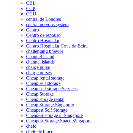
CBL
CCP
CCU
central de Londres
central nervous system
Centro
Centro de repouso
Centro Hospitalar
Centro Hospitalar Cova da Beira
challenging bhavior
Channel Island
channel islands
charge nurse
charge nurses
Cheap rental storage
Cheap self storage
Cheap self storage Services
Cheap Storage
Cheap storage rental
Cheap Storage Singapore
Cheapest Self Storage
Cheapest storage in Singapore
Cheapest Storage Space Singapore
chefe
chefe de bloco