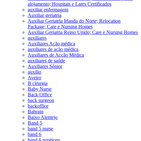
alojamento; Hospitais e Lares Certificados
auxiliar enfermagem
Auxiliar geriatria
Auxiliar Geriatria Irlanda do Norte; Relocation
Package; Care e Nursing Homes
Auxiliar Geriatria Reino Unido; Care e Nursing Homes
auxiliares
Auxiliares Ação médica
auxiliares de ação médica
Auxiliares de Acção Médica
auxiliares de saúde
Auxiliares Sénior
auxilio
Aveiro
B cirurgia
Baby Nurse
Back Office
back surgeon
backoffice
Bahrain
Baixo Alentejo
Band 5
band 5 nurse
band 6
band 6 positions