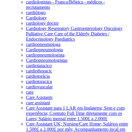
cardiologistas - França/Bélgica - médicos -
recrutamento
cardiólogo
Cardiology
cardiology doctor
Cardiology Respiratory Gastroenterology Oncology
Palliative Care Care of the Elderly Diabetes /
Endocrinology Paediatrics
cardiopneumologa
Cardiopneumologia
cardiopneumologista
Cardiopneumologistas
cardiotaracico
cardiothoracic
cardiotorácia
cardiotoracica
cardiovascular
care
Care Asistants
care assistant
Care Assistant para 1 LAR em Inglaterra; Sem e com
experiência; Contrato Full Time diretamente com os
Lares; Salário mensal entre 1.500£ a 2.000£
Care Assistant UK; Nursing/Care Home; Salários entre
1.500£ a 2.000£ por mês; Acompanhamento local em