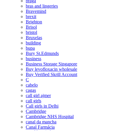
braga
bras and lingeries
Bravemind
brexit
Brighton
Brisol
bristol
Bruxelas
building
bupa
Bury St.Edmunds
business
Business Storage Singapore
Buy levofloxacin wholesale
Buy Verified Skrill Account
C
cabelo
cagas
call girl ajmer
call girls
Call girls in Delhi
Cambridge
Cambridge NHS Hospital
canal da mancha
Canal Farmácia