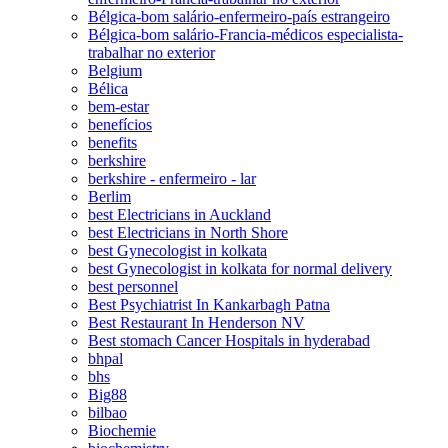
Bélgica-bom salário-enfermeiro-país estrangeiro
Bélgica-bom salário-Francia-médicos especialista-
trabalhar no exterior
Belgium
Bélica
bem-estar
benefícios
benefits
berkshire
berkshire - enfermeiro - lar
Berlim
best Electricians in Auckland
best Electricians in North Shore
best Gynecologist in kolkata
best Gynecologist in kolkata for normal delivery
best personnel
Best Psychiatrist In Kankarbagh Patna
Best Restaurant In Henderson NV
Best stomach Cancer Hospitals in hyderabad
bhpal
bhs
Big88
bilbao
Biochemie