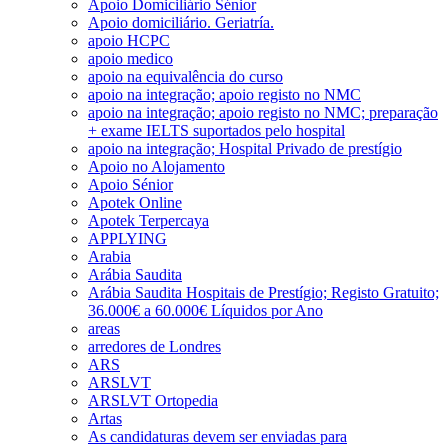
Apoio Domiciliário Sénior
Apoio domiciliário. Geriatría.
apoio HCPC
apoio medico
apoio na equivalência do curso
apoio na integração; apoio registo no NMC
apoio na integração; apoio registo no NMC; preparação
+ exame IELTS suportados pelo hospital
apoio na integração; Hospital Privado de prestígio
Apoio no Alojamento
Apoio Sénior
Apotek Online
Apotek Terpercaya
APPLYING
Arabia
Arábia Saudita
Arábia Saudita Hospitais de Prestígio; Registo Gratuito;
36.000€ a 60.000€ Líquidos por Ano
areas
arredores de Londres
ARS
ARSLVT
ARSLVT Ortopedia
Artas
As candidaturas devem ser enviadas para