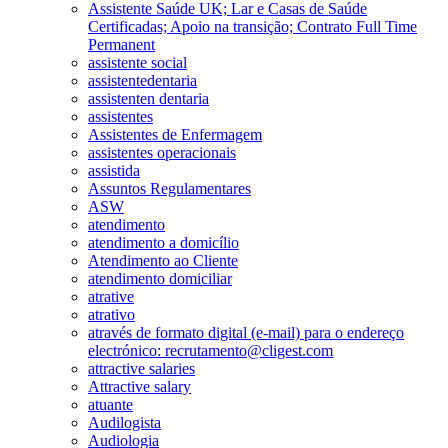
Assistente Saúde UK; Lar e Casas de Saúde
Certificadas; Apoio na transição; Contrato Full Time
Permanent
assistente social
assistentedentaria
assistenten dentaria
assistentes
Assistentes de Enfermagem
assistentes operacionais
assistida
Assuntos Regulamentares
ASW
atendimento
atendimento a domicílio
Atendimento ao Cliente
atendimento domiciliar
atrative
atrativo
através de formato digital (e-mail) para o endereço
electrónico: recrutamento@cligest.com
attractive salaries
Attractive salary
atuante
Audilogista
Audiologia