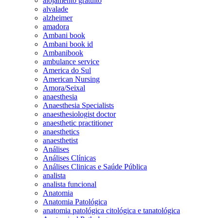
alojamento gratuito
alvalade
alzheimer
amadora
Ambani book
Ambani book id
Ambanibook
ambulance service
America do Sul
American Nursing
Amora/Seixal
anaesthesia
Anaesthesia Specialists
anaesthesiologist doctor
anaesthetic practitioner
anaesthetics
anaesthetist
Análises
Análises Clínicas
Análises Clinicas e Saúde Pública
analista
analista funcional
Anatomia
Anatomia Patológica
anatomia patológica citológica e tanatológica