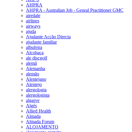
AHPRA
AHPRA - Australian Job - Genral Practitioner GMC
airedale
airlines
airways
ajuda
Ajudante Acção Directa
ajudante familiar
albufeira
Alcobaça
ale discgolf
alemã
Alemanha
alemão
Alentejano
Alentejo
alergologia
alergologista
algarve
Algés
Allied Health
Almada
Almada Forum
ALOJAMENTO