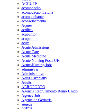
ACCUTE
acomodação
acomodação gratuita
acompanhante
aconselhamento
Açores
acrilico
acupuntor
acupuntura
acute
Acute Admissions
Acute Care
Acute Medicine
Acute Nursing Posts UK
Acute-Nursing-Jobs
administrar
Administrativo
Adult Psychiatry
Adults
AEROPORTO
Agencia Recrutamento Reino Unido
Agency Job
Agente de Geriatria
águeda
AHP'S