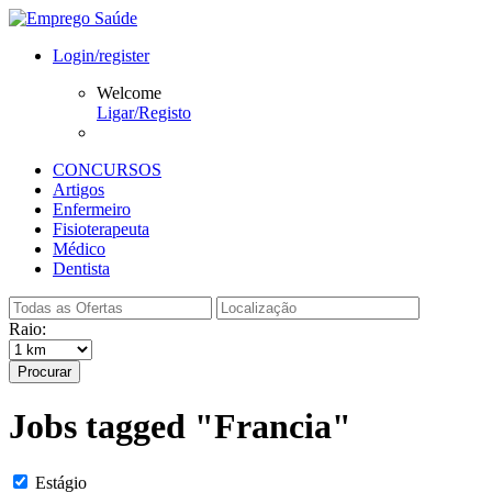
Login/register
Welcome
Ligar/Registo
CONCURSOS
Artigos
Enfermeiro
Fisioterapeuta
Médico
Dentista
Raio:
Procurar
Jobs tagged "Francia"
Estágio