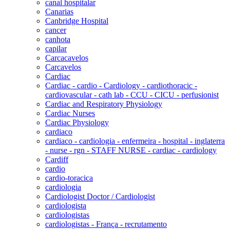
canal hospitalar
Canarias
Canbridge Hospital
cancer
canhota
capilar
Carcacavelos
Carcavelos
Cardiac
Cardiac - cardio - Cardiology - cardiothoracic -
cardiovascular - cath lab - CCU - CICU - perfusionist
Cardiac and Respiratory Physiology
Cardiac Nurses
Cardiac Physiology
cardiaco
cardiaco - cardiologia - enfermeira - hospital - inglaterra
- nurse - rgn - STAFF NURSE - cardiac - cardiology
Cardiff
cardio
cardio-toracica
cardiologia
Cardiologist Doctor / Cardiologist
cardiologista
cardiologistas
cardiologistas - França - recrutamento