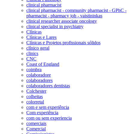
clinical pharmacist
clinical pharmacist - community pharmacist - GPhC -
pharmacist - pharmacy job - vaistininkas
clinical researcher associate oncology
clinical specialist in psychiatry
Clínicas
Clínicas e Lares
Clínicas e Projetos profissionais sólidos
clínico geral
clinics
CNC
Coast of England
coimbra
colaboradore
colaboradores
colaboradores dentistas
Colchester
colheitas
colorretal
com e sem experiência
Com experiência
com ou sem experiencia
comerciais
Comercial