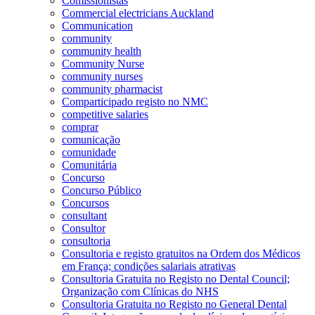
Comissionistas
Commercial electricians Auckland
Communication
community
community health
Community Nurse
community nurses
community pharmacist
Comparticipado registo no NMC
competitive salaries
comprar
comunicação
comunidade
Comunitária
Concurso
Concurso Público
Concursos
consultant
Consultor
consultoria
Consultoria e registo gratuitos na Ordem dos Médicos
em França; condições salariais atrativas
Consultoria Gratuita no Registo no Dental Council;
Organização com Clínicas do NHS
Consultoria Gratuita no Registo no General Dental