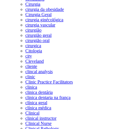
Cirurgia
cirurgia da obesidade
Cirurgia Geral
cirurgia ginécológica
cirurgia vascular
cirurgião
cirurgião geral
cirurgião oral
cirurgica
Citologia
city
Cleveland
cliente
clincal analysis
clinic
Clinic Practice Facilitators
clinica
clinica dentária
clinica dentaria na frança
clínica geral
clínica médica
Clinical
clinical instructor
Clinical Nurse
Clinical Pathology