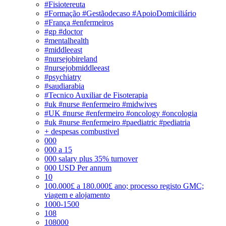
#Fisiotereuta
#Formação #Gestãodecaso #ApoioDomiciliário
#França #enfermeiros
#gp #doctor
#mentalhealth
#middleeast
#nursejobireland
#nursejobmiddleeast
#psychiatry
#saudiarabia
#Tecnico Auxiliar de Fisoterapia
#uk #nurse #enfermeiro #midwives
#UK #nurse #enfermeiro #oncology #oncologia
#uk #nurse #enfermeiro #paediatric #pediatria
+ despesas combustivel
000
000 a 15
000 salary plus 35% turnover
000 USD Per annum
10
100.000£ a 180.000£ ano; processo registo GMC;
viagem e alojamento
1000-1500
108
108000