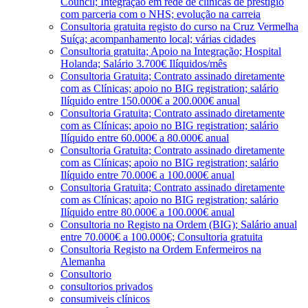
Council; Integração em rede de clínicas de prestígio
com parceria com o NHS; evolução na carreia
Consultoria gratuita registo do curso na Cruz Vermelha
Suíça; acompanhamento local; várias cidades
Consultoria gratuita; Apoio na Integração; Hospital
Holanda; Salário 3.700€ Ilíquidos/mês
Consultoria Gratuita; Contrato assinado diretamente
com as Clínicas; apoio no BIG registration; salário
Ilíquido entre 150.000€ a 200.000€ anual
Consultoria Gratuita; Contrato assinado diretamente
com as Clínicas; apoio no BIG registration; salário
Ilíquido entre 60.000€ a 80.000€ anual
Consultoria Gratuita; Contrato assinado diretamente
com as Clínicas; apoio no BIG registration; salário
Ilíquido entre 70.000€ a 100.000€ anual
Consultoria Gratuita; Contrato assinado diretamente
com as Clínicas; apoio no BIG registration; salário
Ilíquido entre 80.000€ a 100.000€ anual
Consultoria no Registo na Ordem (BIG); Salário anual
entre 70.000€ a 100.000€; Consultoria gratuita
Consultoria Registo na Ordem Enfermeiros na
Alemanha
Consultorio
consultorios privados
consumiveis clínicos