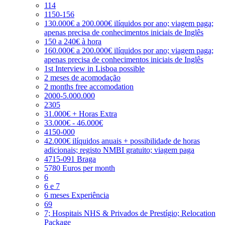
114
1150-156
130.000€ a 200.000€ ilíquidos por ano; viagem paga;
apenas precisa de conhecimentos iniciais de Inglês
150 a 240€ à hora
160.000€ a 200.000€ ilíquidos por ano; viagem paga;
apenas precisa de conhecimentos iniciais de Inglês
1st Interview in Lisboa possible
2 meses de acomodação
2 months free accomodation
2000-5.000.000
2305
31.000€ + Horas Extra
33.000€ - 46.000€
4150-000
42.000€ ilíquidos anuais + possibilidade de horas
adicionais; registo NMBI gratuito; viagem paga
4715-091 Braga
5780 Euros per month
6
6 e 7
6 meses Experiência
69
7; Hospitais NHS & Privados de Prestígio; Relocation
Package