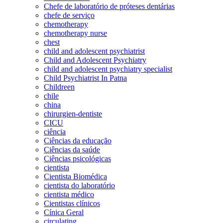
Chefe de laboratório de próteses dentárias
chefe de serviço
chemotherapy
chemotherapy nurse
chest
child and adolescent psychiatrist
Child and Adolescent Psychiatry
child and adolescent psychiatry specialist
Child Psychiatrist In Patna
Childreen
chile
china
chirurgien-dentiste
CICU
ciência
Ciências da educação
Ciências da saúde
Ciências psicológicas
cientista
Cientista Biomédica
cientista do laboratório
cientista médico
Cientistas clínicos
Cínica Geral
circulating