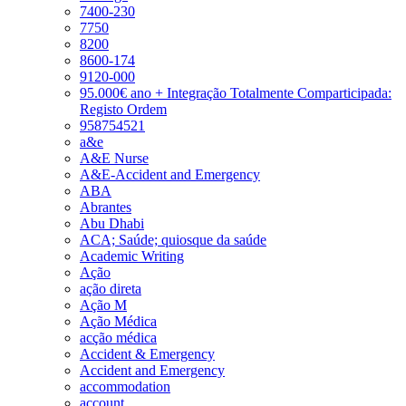
7400-230
7750
8200
8600-174
9120-000
95.000€ ano + Integração Totalmente Comparticipada:
Registo Ordem
958754521
a&e
A&E Nurse
A&E-Accident and Emergency
ABA
Abrantes
Abu Dhabi
ACA; Saúde; quiosque da saúde
Academic Writing
Ação
ação direta
Ação M
Ação Médica
acção médica
Accident & Emergency
Accident and Emergency
accommodation
account