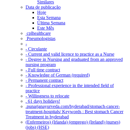
Similares
Data de publicação
Hoje
Esta Semana
Última Semana
Este Mês
‎ cplhealthcare‬
Pneumologistas
-
- Circulante
- Current and valid licence to practice as a Nurse
- Degree in Nursing and graduated from an approved
nursing program
- Full time contract
- Knowledge of German (required)
- Permanent contract
- Professional experience in the intended field of
practice
- Willingness to relocate
. 61 days holidays!
.punarjanayurveda.com/hyderabad/stomach-cancer-
treatment-hospitals/ Keywords : Best stomach Cancer
Treatment in hyderabad
(Enfermeiros) (Irlanda) (emprego) (Ireland) (nurses)
(jobs) (HSE)