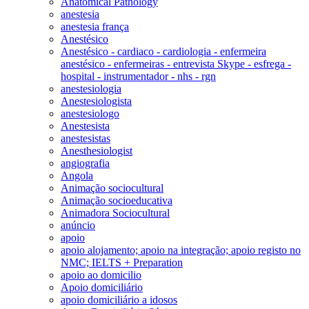
Anatomical Pathology
anestesia
anestesia frança
Anestésico
Anestésico - cardiaco - cardiologia - enfermeira
anestésico - enfermeiras - entrevista Skype - esfrega -
hospital - instrumentador - nhs - rgn
anestesiologia
Anestesiologista
anestesiologo
Anestesista
anestesistas
Anesthesiologist
angiografia
Angola
Animação sociocultural
Animação socioeducativa
Animadora Sociocultural
anúncio
apoio
apoio alojamento; apoio na integração; apoio registo no
NMC; IELTS + Preparation
apoio ao domicilio
Apoio domiciliário
apoio domiciliário a idosos