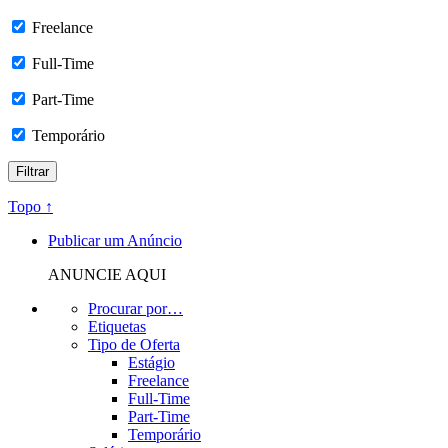
Freelance
Full-Time
Part-Time
Temporário
Topo ↑
Publicar um Anúncio
ANUNCIE AQUI
Procurar por…
Etiquetas
Tipo de Oferta
Estágio
Freelance
Full-Time
Part-Time
Temporário