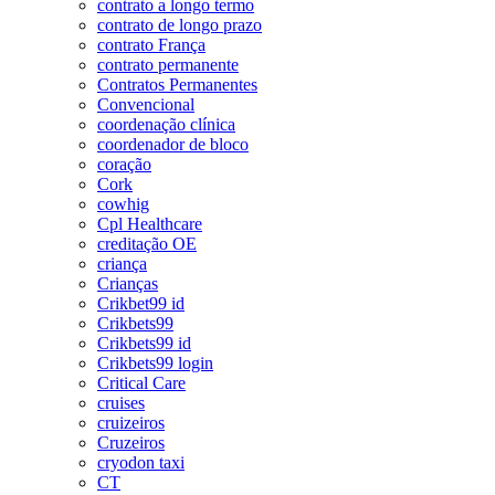
contrato a longo termo
contrato de longo prazo
contrato França
contrato permanente
Contratos Permanentes
Convencional
coordenação clínica
coordenador de bloco
coração
Cork
cowhig
Cpl Healthcare
creditação OE
criança
Crianças
Crikbet99 id
Crikbets99
Crikbets99 id
Crikbets99 login
Critical Care
cruises
cruizeiros
Cruzeiros
cryodon taxi
CT