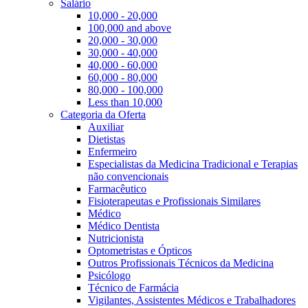
Salário
10,000 - 20,000
100,000 and above
20,000 - 30,000
30,000 - 40,000
40,000 - 60,000
60,000 - 80,000
80,000 - 100,000
Less than 10,000
Categoria da Oferta
Auxiliar
Dietistas
Enfermeiro
Especialistas da Medicina Tradicional e Terapias
não convencionais
Farmacêutico
Fisioterapeutas e Profissionais Similares
Médico
Médico Dentista
Nutricionista
Optometristas e Ópticos
Outros Profissionais Técnicos da Medicina
Psicólogo
Técnico de Farmácia
Vigilantes, Assistentes Médicos e Trabalhadores