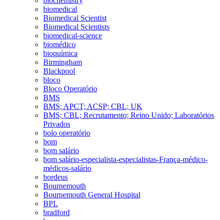
biochemistry
biomedical
Biomedical Scientist
Biomedical Scientists
biomedical-science
biomédico
bioquímica
Birmingham
Blackpool
bloco
Bloco Operatório
BMS
BMS; APCT; ACSP; CBL; UK
BMS; CBL; Recrutamento; Reino Unido; Laboratórios
Privados
bolo operatório
bom
bom salário
bom salário-especialista-especialistas-França-médico-
médicos-salário
bordeus
Bournemouth
Bournemouth General Hospital
BPL
bradford