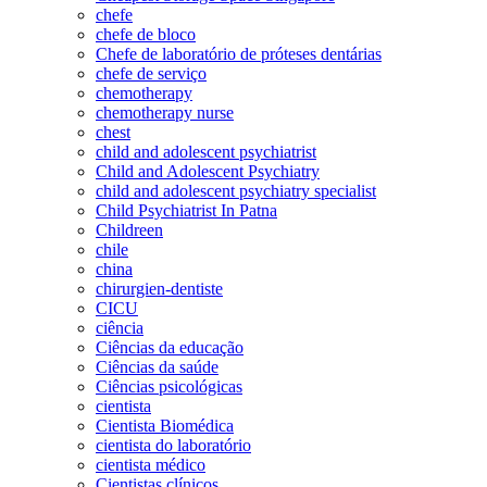
chefe
chefe de bloco
Chefe de laboratório de próteses dentárias
chefe de serviço
chemotherapy
chemotherapy nurse
chest
child and adolescent psychiatrist
Child and Adolescent Psychiatry
child and adolescent psychiatry specialist
Child Psychiatrist In Patna
Childreen
chile
china
chirurgien-dentiste
CICU
ciência
Ciências da educação
Ciências da saúde
Ciências psicológicas
cientista
Cientista Biomédica
cientista do laboratório
cientista médico
Cientistas clínicos