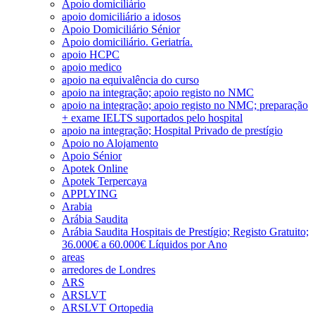
Apoio domiciliário
apoio domiciliário a idosos
Apoio Domiciliário Sénior
Apoio domiciliário. Geriatría.
apoio HCPC
apoio medico
apoio na equivalência do curso
apoio na integração; apoio registo no NMC
apoio na integração; apoio registo no NMC; preparação
+ exame IELTS suportados pelo hospital
apoio na integração; Hospital Privado de prestígio
Apoio no Alojamento
Apoio Sénior
Apotek Online
Apotek Terpercaya
APPLYING
Arabia
Arábia Saudita
Arábia Saudita Hospitais de Prestígio; Registo Gratuito;
36.000€ a 60.000€ Líquidos por Ano
areas
arredores de Londres
ARS
ARSLVT
ARSLVT Ortopedia