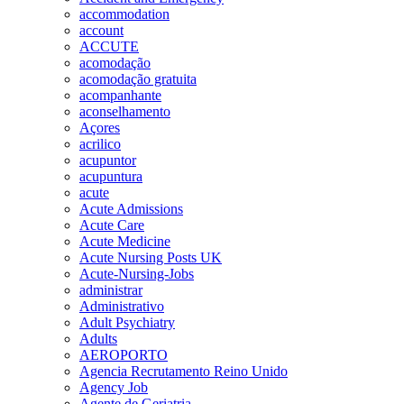
accommodation
account
ACCUTE
acomodação
acomodação gratuita
acompanhante
aconselhamento
Açores
acrilico
acupuntor
acupuntura
acute
Acute Admissions
Acute Care
Acute Medicine
Acute Nursing Posts UK
Acute-Nursing-Jobs
administrar
Administrativo
Adult Psychiatry
Adults
AEROPORTO
Agencia Recrutamento Reino Unido
Agency Job
Agente de Geriatria