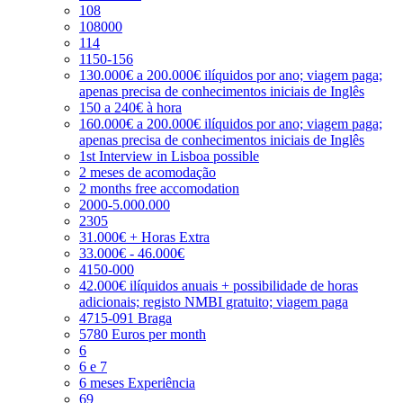
108
108000
114
1150-156
130.000€ a 200.000€ ilíquidos por ano; viagem paga;
apenas precisa de conhecimentos iniciais de Inglês
150 a 240€ à hora
160.000€ a 200.000€ ilíquidos por ano; viagem paga;
apenas precisa de conhecimentos iniciais de Inglês
1st Interview in Lisboa possible
2 meses de acomodação
2 months free accomodation
2000-5.000.000
2305
31.000€ + Horas Extra
33.000€ - 46.000€
4150-000
42.000€ ilíquidos anuais + possibilidade de horas
adicionais; registo NMBI gratuito; viagem paga
4715-091 Braga
5780 Euros per month
6
6 e 7
6 meses Experiência
69