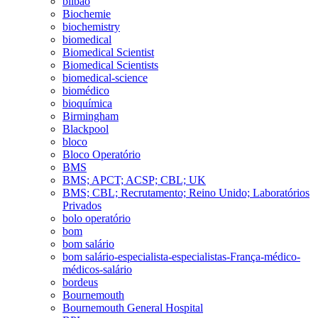
bilbao
Biochemie
biochemistry
biomedical
Biomedical Scientist
Biomedical Scientists
biomedical-science
biomédico
bioquímica
Birmingham
Blackpool
bloco
Bloco Operatório
BMS
BMS; APCT; ACSP; CBL; UK
BMS; CBL; Recrutamento; Reino Unido; Laboratórios
Privados
bolo operatório
bom
bom salário
bom salário-especialista-especialistas-França-médico-
médicos-salário
bordeus
Bournemouth
Bournemouth General Hospital