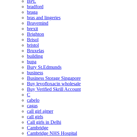
BPL
bradford
braga
bras and lingeries
Bravemind
brexit
Brighton
Brisol
bristol
Bruxelas
building
bupa
Bury St.Edmunds
business
Business Storage Singapore
Buy levofloxacin wholesale
Buy Verified Skrill Account
C
cabelo
cagas
call girl ajmer
call girls
Call girls in Delhi
Cambridge
Cambridge NHS Hospital