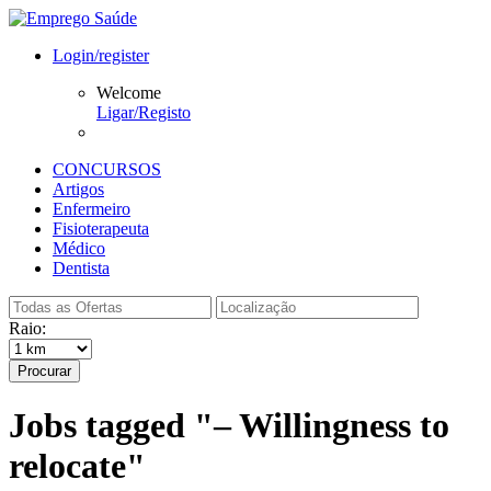
Login/register
Welcome
Ligar/Registo
CONCURSOS
Artigos
Enfermeiro
Fisioterapeuta
Médico
Dentista
Raio:
Procurar
Jobs tagged "– Willingness to
relocate"