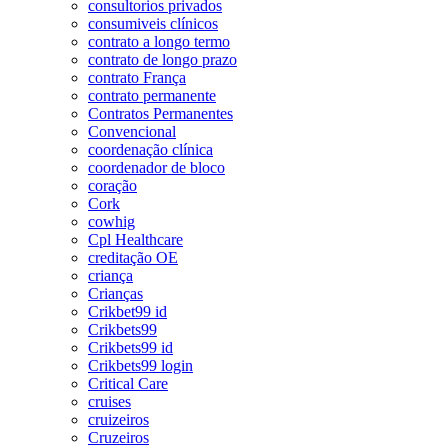
consultorios privados
consumiveis clínicos
contrato a longo termo
contrato de longo prazo
contrato França
contrato permanente
Contratos Permanentes
Convencional
coordenação clínica
coordenador de bloco
coração
Cork
cowhig
Cpl Healthcare
creditação OE
criança
Crianças
Crikbet99 id
Crikbets99
Crikbets99 id
Crikbets99 login
Critical Care
cruises
cruizeiros
Cruzeiros