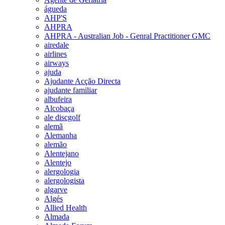
águeda
AHP'S
AHPRA
AHPRA - Australian Job - Genral Practitioner GMC
airedale
airlines
airways
ajuda
Ajudante Acção Directa
ajudante familiar
albufeira
Alcobaça
ale discgolf
alemã
Alemanha
alemão
Alentejano
Alentejo
alergologia
alergologista
algarve
Algés
Allied Health
Almada