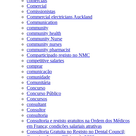
comerciais
Comercial
Comissionistas
Commercial electricians Auckland
Communication
community
community health
Community Nurse
community nurses
community pharmacist
Comparticipado registo no NMC
competitive salaries
comprar
comunicação
comunidade
Comunitária
Concurso
Concurso Público
Concursos
consultant
Consultor
consultoria
Consultoria e registo gratuitos na Ordem dos Médicos
em França; condições salariais atrativas
Consultoria Gratuita no Registo no Dental Council;