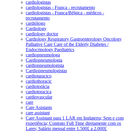
cardiologistas
cardiologistas - França - recrutamento
cardiologistas - França/Bélgica - médicos -
recrutamento
cardiólogo
Cardiology
cardiology doctor
Cardiology Respiratory Gastroenterology Oncology
Palliative Care Care of the Elderly Diabetes /
Endocrinology Paediatrics
cardiopneumologa
Cardiopneumologia
cardiopneumologista
Cardiopneumologistas
cardiotaracico
cardiothoracic
cardiotorácia
cardiotoracica
cardiovascular
care
Care Asistants
care assistant
Care Assistant para 1 LAR em Inglaterra; Sem e com
experiência; Contrato Full Time diretamente com os
Lares; Salário mensal entre 1.500£ a 2.000£