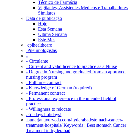
Técnico de Farmácia
Vigilantes, Assistentes Médicos e Trabalhadores
Similares
Data de publicação
Hoje
Esta Semana
Última Semana
Este Mês
‎ cplhealthcare‬
Pneumologistas
-
- Circulante
- Current and valid licence to practice as a Nurse
- Degree in Nursing and graduated from an approved
nursing program
- Full time contract
- Knowledge of German (required)
- Permanent contract
- Professional experience in the intended field of
practice
- Willingness to relocate
. 61 days holidays!
.punarjanayurveda.com/hyderabad/stomach-cancer-
treatment-hospitals/ Keywords : Best stomach Cancer
Treatment in hyderabad