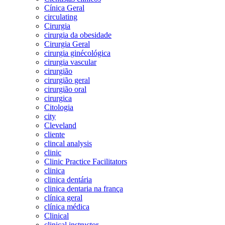
Cínica Geral
circulating
Cirurgia
cirurgia da obesidade
Cirurgia Geral
cirurgia ginécológica
cirurgia vascular
cirurgião
cirurgião geral
cirurgião oral
cirurgica
Citologia
city
Cleveland
cliente
clincal analysis
clinic
Clinic Practice Facilitators
clinica
clinica dentária
clinica dentaria na frança
clínica geral
clínica médica
Clinical
clinical instructor