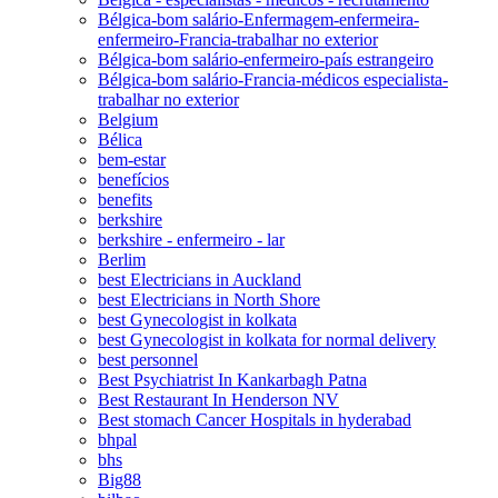
Bélgica-bom salário-Enfermagem-enfermeira-
enfermeiro-Francia-trabalhar no exterior
Bélgica-bom salário-enfermeiro-país estrangeiro
Bélgica-bom salário-Francia-médicos especialista-
trabalhar no exterior
Belgium
Bélica
bem-estar
benefícios
benefits
berkshire
berkshire - enfermeiro - lar
Berlim
best Electricians in Auckland
best Electricians in North Shore
best Gynecologist in kolkata
best Gynecologist in kolkata for normal delivery
best personnel
Best Psychiatrist In Kankarbagh Patna
Best Restaurant In Henderson NV
Best stomach Cancer Hospitals in hyderabad
bhpal
bhs
Big88