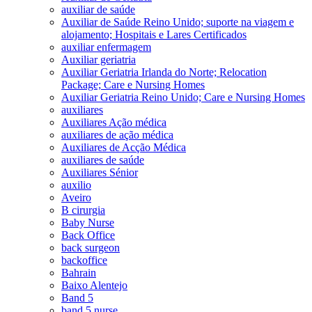
auxiliar de saúde
Auxiliar de Saúde Reino Unido; suporte na viagem e
alojamento; Hospitais e Lares Certificados
auxiliar enfermagem
Auxiliar geriatria
Auxiliar Geriatria Irlanda do Norte; Relocation
Package; Care e Nursing Homes
Auxiliar Geriatria Reino Unido; Care e Nursing Homes
auxiliares
Auxiliares Ação médica
auxiliares de ação médica
Auxiliares de Acção Médica
auxiliares de saúde
Auxiliares Sénior
auxilio
Aveiro
B cirurgia
Baby Nurse
Back Office
back surgeon
backoffice
Bahrain
Baixo Alentejo
Band 5
band 5 nurse