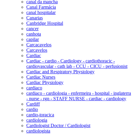
canal da mancha
Canal Farmácia
canal hospitalar
Canarias
Canbridge Hospital
cancer
canhota
capilar
Carcacavelos
Carcavelos
Cardiac
Cardiac - cardio - Cardiology - cardiothoracic -
cardiovascular - cath lab - CCU - CICU - perfusionist
Cardiac and Respiratory Physiology
Cardiac Nurses
Cardiac Physiology
cardiaco
cardiaco - cardiologia - enfermeira - hospital - inglaterra
- nurse - rgn - STAFF NURSE - cardiac - cardiology
Cardiff
cardio
cardio-toracica
cardiologia
Cardiologist Doctor / Cardiologist
cardiologista