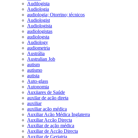
Audilogista
Audiologia
audiologia; Otorrino; técnicos
Audiologist
Audiologista
audiologistas
audiologsta
Audiology
audiometria
Austrália
Australian Job
autism
autismo
autista
Auto-glass
Autonomia
Auxiiares de Saúde
auxilar de ação direta
auxiliar
auxiliar ação médica
Auxiliar Ação Médica Inglaterra
Auxiliar Acção Directa
Auxiliar de ação médica
Auxiliar de Acção Directa
Auxiliar de Geriatria