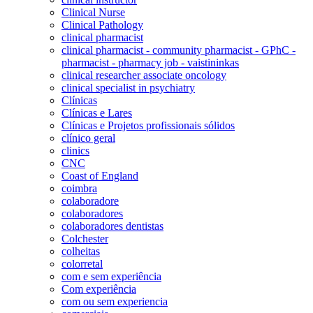
Clinical Nurse
Clinical Pathology
clinical pharmacist
clinical pharmacist - community pharmacist - GPhC -
pharmacist - pharmacy job - vaistininkas
clinical researcher associate oncology
clinical specialist in psychiatry
Clínicas
Clínicas e Lares
Clínicas e Projetos profissionais sólidos
clínico geral
clinics
CNC
Coast of England
coimbra
colaboradore
colaboradores
colaboradores dentistas
Colchester
colheitas
colorretal
com e sem experiência
Com experiência
com ou sem experiencia