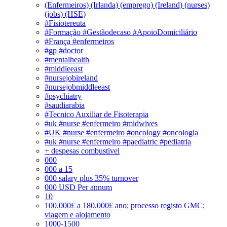
(Enfermeiros) (Irlanda) (emprego) (Ireland) (nurses)
(jobs) (HSE)
#Fisiotereuta
#Formação #Gestãodecaso #ApoioDomiciliário
#França #enfermeiros
#gp #doctor
#mentalhealth
#middleeast
#nursejobireland
#nursejobmiddleeast
#psychiatry
#saudiarabia
#Tecnico Auxiliar de Fisoterapia
#uk #nurse #enfermeiro #midwives
#UK #nurse #enfermeiro #oncology #oncologia
#uk #nurse #enfermeiro #paediatric #pediatria
+ despesas combustivel
000
000 a 15
000 salary plus 35% turnover
000 USD Per annum
10
100.000£ a 180.000£ ano; processo registo GMC;
viagem e alojamento
1000-1500