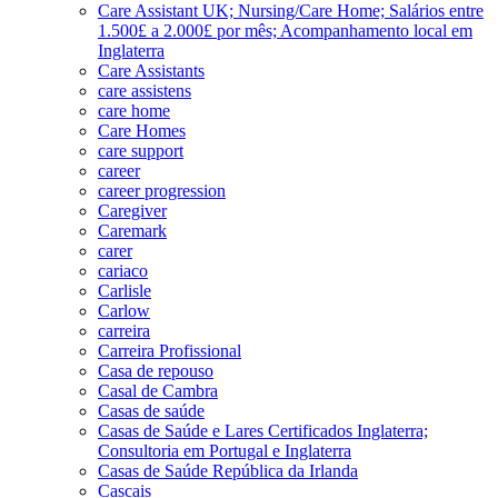
Care Assistant UK; Nursing/Care Home; Salários entre
1.500£ a 2.000£ por mês; Acompanhamento local em
Inglaterra
Care Assistants
care assistens
care home
Care Homes
care support
career
career progression
Caregiver
Caremark
carer
cariaco
Carlisle
Carlow
carreira
Carreira Profissional
Casa de repouso
Casal de Cambra
Casas de saúde
Casas de Saúde e Lares Certificados Inglaterra;
Consultoria em Portugal e Inglaterra
Casas de Saúde República da Irlanda
Cascais