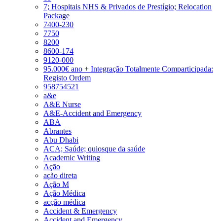
7; Hospitais NHS & Privados de Prestígio; Relocation
Package
7400-230
7750
8200
8600-174
9120-000
95.000€ ano + Integração Totalmente Comparticipada:
Registo Ordem
958754521
a&e
A&E Nurse
A&E-Accident and Emergency
ABA
Abrantes
Abu Dhabi
ACA; Saúde; quiosque da saúde
Academic Writing
Ação
ação direta
Ação M
Ação Médica
acção médica
Accident & Emergency
Accident and Emergency