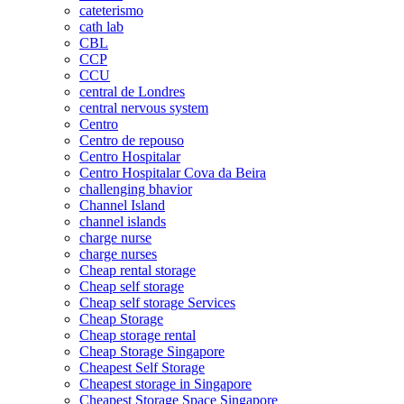
cateterismo
cath lab
CBL
CCP
CCU
central de Londres
central nervous system
Centro
Centro de repouso
Centro Hospitalar
Centro Hospitalar Cova da Beira
challenging bhavior
Channel Island
channel islands
charge nurse
charge nurses
Cheap rental storage
Cheap self storage
Cheap self storage Services
Cheap Storage
Cheap storage rental
Cheap Storage Singapore
Cheapest Self Storage
Cheapest storage in Singapore
Cheapest Storage Space Singapore