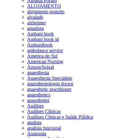
Almada Forum
ALOJAMENTO
alojamento gratuito
alvalade
alzheimer
amadora
Ambani book
Ambani book id
Ambanibook
ambulance service
America do Sul
American Nursing
Amora/Seixal
anaesthesia
Anaesthesia Specialists
anaesthesiologist doctor
anaesthetic practitioner
anaesthetics
anaesthetist
Análises
Análises Clínicas
Análises Clinicas e Saúde Pública
analista
analista funcional
Anatomia