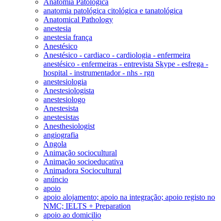
Anatomia Patológica
anatomia patológica citológica e tanatológica
Anatomical Pathology
anestesia
anestesia frança
Anestésico
Anestésico - cardiaco - cardiologia - enfermeira
anestésico - enfermeiras - entrevista Skype - esfrega -
hospital - instrumentador - nhs - rgn
anestesiologia
Anestesiologista
anestesiologo
Anestesista
anestesistas
Anesthesiologist
angiografia
Angola
Animação sociocultural
Animação socioeducativa
Animadora Sociocultural
anúncio
apoio
apoio alojamento; apoio na integração; apoio registo no
NMC; IELTS + Preparation
apoio ao domicilio