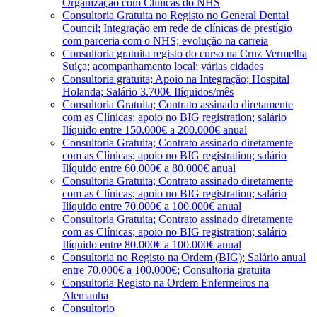
Organização com Clínicas do NHS
Consultoria Gratuita no Registo no General Dental
Council; Integração em rede de clínicas de prestígio
com parceria com o NHS; evolução na carreia
Consultoria gratuita registo do curso na Cruz Vermelha
Suíça; acompanhamento local; várias cidades
Consultoria gratuita; Apoio na Integração; Hospital
Holanda; Salário 3.700€ Ilíquidos/mês
Consultoria Gratuita; Contrato assinado diretamente
com as Clínicas; apoio no BIG registration; salário
Ilíquido entre 150.000€ a 200.000€ anual
Consultoria Gratuita; Contrato assinado diretamente
com as Clínicas; apoio no BIG registration; salário
Ilíquido entre 60.000€ a 80.000€ anual
Consultoria Gratuita; Contrato assinado diretamente
com as Clínicas; apoio no BIG registration; salário
Ilíquido entre 70.000€ a 100.000€ anual
Consultoria Gratuita; Contrato assinado diretamente
com as Clínicas; apoio no BIG registration; salário
Ilíquido entre 80.000€ a 100.000€ anual
Consultoria no Registo na Ordem (BIG); Salário anual
entre 70.000€ a 100.000€; Consultoria gratuita
Consultoria Registo na Ordem Enfermeiros na
Alemanha
Consultorio