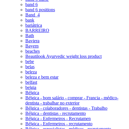
band 6
band 6 positions
Band_4
bank
bariátrica
BARREIRO
Bath
Baviera
Bayern
beaches
Beautilook Ayurvedic weight loss product
bebe
belas
beleza
beleza e bem estar
belfast
belgia
Bélgica
Bélgica - bom salário - comprar - Francia - médico-
dentista - trabalhar no exterior
Bélgica - colaboradores - dentistas - Trabalho
Bélgica - dentistas - recrutamento
Bélgica - Enfermeiros - Recrutamen
Bélgica - Enfermeiros - recrutamento
Bélgica - especialistas - médicos - recrutamento