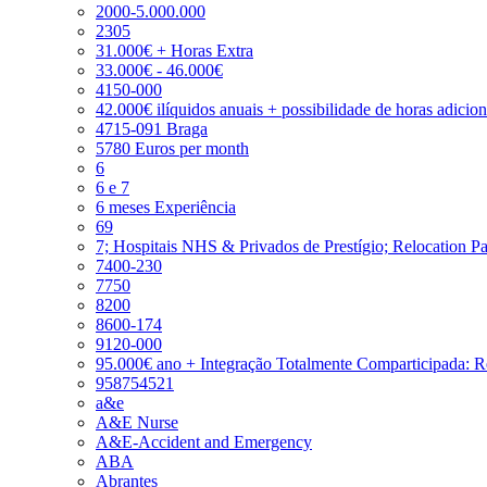
2000-5.000.000
2305
31.000€ + Horas Extra
33.000€ - 46.000€
4150-000
42.000€ ilíquidos anuais + possibilidade de horas adicio
4715-091 Braga
5780 Euros per month
6
6 e 7
6 meses Experiência
69
7; Hospitais NHS & Privados de Prestígio; Relocation P
7400-230
7750
8200
8600-174
9120-000
95.000€ ano + Integração Totalmente Comparticipada: 
958754521
a&e
A&E Nurse
A&E-Accident and Emergency
ABA
Abrantes