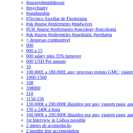
#nursejobmiddleeast
#psychiatry
#saudiarabia
#Tecnico Auxiliar de Fisoterapia
#uk #nurse #enfermeiro #midwives
#UK #nurse #enfermeiro #oncology #oncologia
#uk #nurse #enfermeiro #paediatric #pediatria
+ despesas combustivel
000
000 a 15
000 salary plus 35% turnover
000 USD Per annum
10
100.000£ a 180.000£ ano; processo registo GMC; viage
1000-1500
108
108000
114
1150-156
130.000€ a 200.000€ ilíquidos por ano; viagem paga; ape
150 a 240€ à hora
160.000€ a 200.000€ ilíquidos por ano; viagem paga; ape
1st Interview in Lisboa possible
2 meses de acomodação
2 months free accomodation