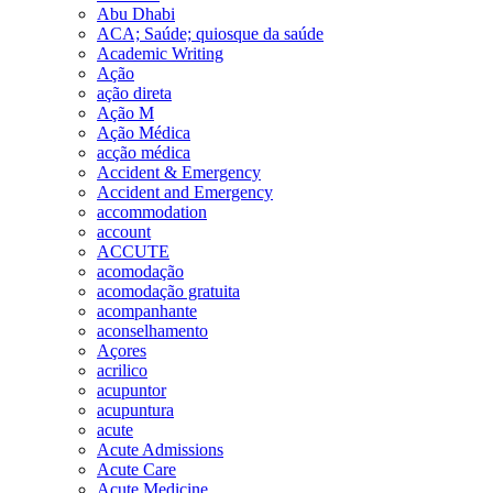
Abu Dhabi
ACA; Saúde; quiosque da saúde
Academic Writing
Ação
ação direta
Ação M
Ação Médica
acção médica
Accident & Emergency
Accident and Emergency
accommodation
account
ACCUTE
acomodação
acomodação gratuita
acompanhante
aconselhamento
Açores
acrilico
acupuntor
acupuntura
acute
Acute Admissions
Acute Care
Acute Medicine