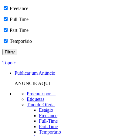
Freelance
Full-Time
Part-Time
Temporário
Topo ↑
Publicar um Anúncio
ANUNCIE AQUI
Procurar por…
Etiquetas
Tipo de Oferta
Estágio
Freelance
Full-Time
Part-Time
Temporário