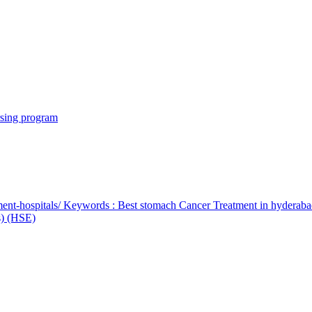
rsing program
ent-hospitals/ Keywords : Best stomach Cancer Treatment in hyderab
bs) (HSE)