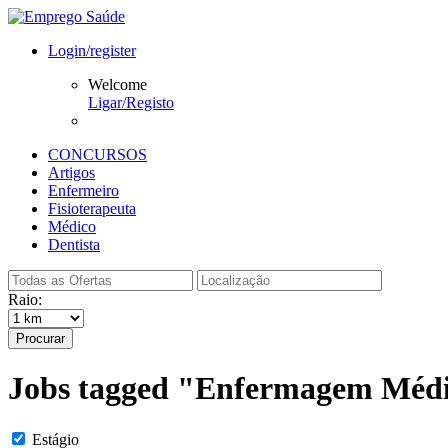
Login/register
Welcome
Ligar/Registo
CONCURSOS
Artigos
Enfermeiro
Fisioterapeuta
Médico
Dentista
Raio:
Procurar
Jobs tagged "Enfermagem Médio 
Estágio