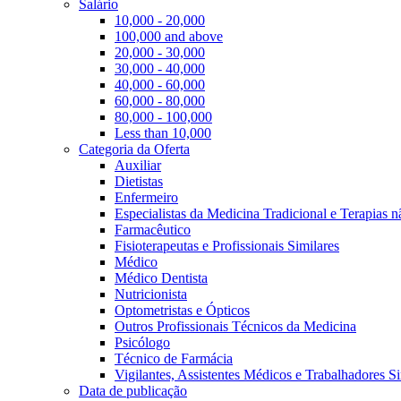
Salário
10,000 - 20,000
100,000 and above
20,000 - 30,000
30,000 - 40,000
40,000 - 60,000
60,000 - 80,000
80,000 - 100,000
Less than 10,000
Categoria da Oferta
Auxiliar
Dietistas
Enfermeiro
Especialistas da Medicina Tradicional e Terapias 
Farmacêutico
Fisioterapeutas e Profissionais Similares
Médico
Médico Dentista
Nutricionista
Optometristas e Ópticos
Outros Profissionais Técnicos da Medicina
Psicólogo
Técnico de Farmácia
Vigilantes, Assistentes Médicos e Trabalhadores Si
Data de publicação