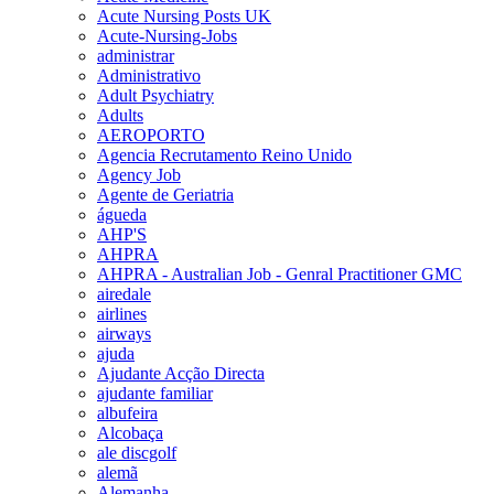
Acute Nursing Posts UK
Acute-Nursing-Jobs
administrar
Administrativo
Adult Psychiatry
Adults
AEROPORTO
Agencia Recrutamento Reino Unido
Agency Job
Agente de Geriatria
águeda
AHP'S
AHPRA
AHPRA - Australian Job - Genral Practitioner GMC
airedale
airlines
airways
ajuda
Ajudante Acção Directa
ajudante familiar
albufeira
Alcobaça
ale discgolf
alemã
Alemanha