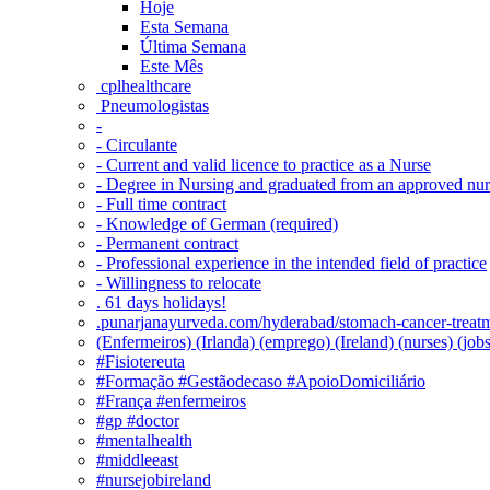
Hoje
Esta Semana
Última Semana
Este Mês
‎ cplhealthcare‬
Pneumologistas
-
- Circulante
- Current and valid licence to practice as a Nurse
- Degree in Nursing and graduated from an approved nu
- Full time contract
- Knowledge of German (required)
- Permanent contract
- Professional experience in the intended field of practice
- Willingness to relocate
. 61 days holidays!
.punarjanayurveda.com/hyderabad/stomach-cancer-treatm
(Enfermeiros) (Irlanda) (emprego) (Ireland) (nurses) (jo
#Fisiotereuta
#Formação #Gestãodecaso #ApoioDomiciliário
#França #enfermeiros
#gp #doctor
#mentalhealth
#middleeast
#nursejobireland