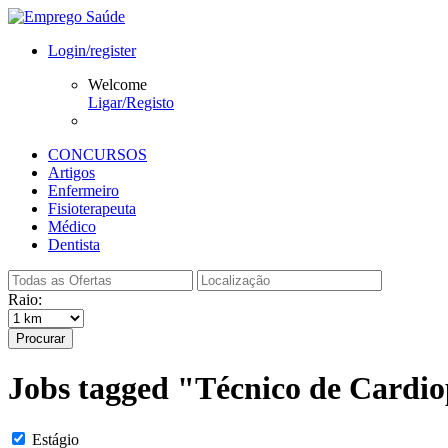
Login/register
Welcome
Ligar/Registo
CONCURSOS
Artigos
Enfermeiro
Fisioterapeuta
Médico
Dentista
Raio:
Procurar
Jobs tagged "Técnico de Cardi
Estágio