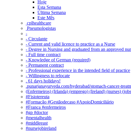
Hoje
Esta Semana
Última Semana
Este Mês
‎ cplhealthcare‬
Pneumologistas
-
- Circulante
- Current and valid licence to practice as a Nurse
- Degree in Nursing and graduated from an approved nu
- Full time contract
- Knowledge of German (required)
- Permanent contract
- Professional experience in the intended field of practice
- Willingness to relocate
. 61 days holidays!
.punarjanayurveda.com/hyderabad/stomach-cancer-treatm
(Enfermeiros) (Irlanda) (emprego) (Ireland) (nurses) (jo
#Fisiotereuta
#Formação #Gestãodecaso #ApoioDomiciliário
#França #enfermeiros
#gp #doctor
#mentalhealth
#middleeast
#nursejobireland