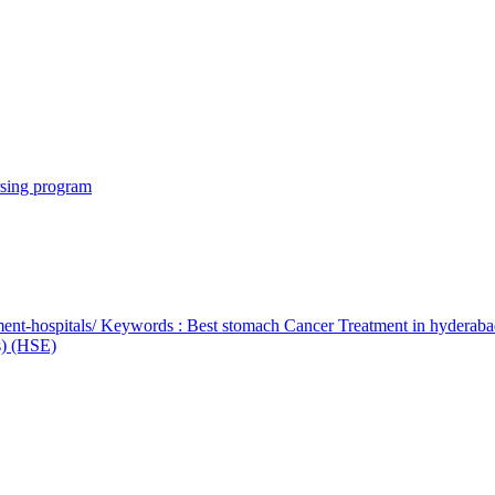
rsing program
ent-hospitals/ Keywords : Best stomach Cancer Treatment in hyderab
bs) (HSE)