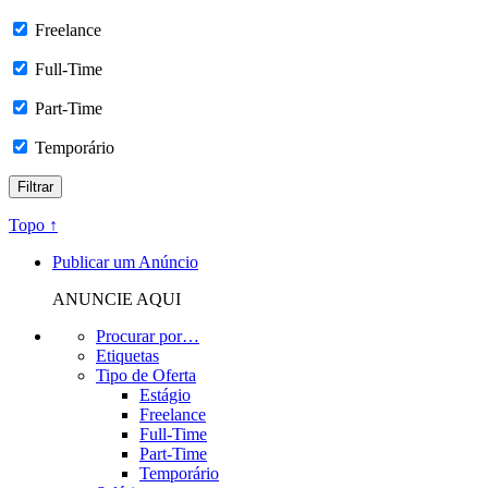
Freelance
Full-Time
Part-Time
Temporário
Topo ↑
Publicar um Anúncio
ANUNCIE AQUI
Procurar por…
Etiquetas
Tipo de Oferta
Estágio
Freelance
Full-Time
Part-Time
Temporário