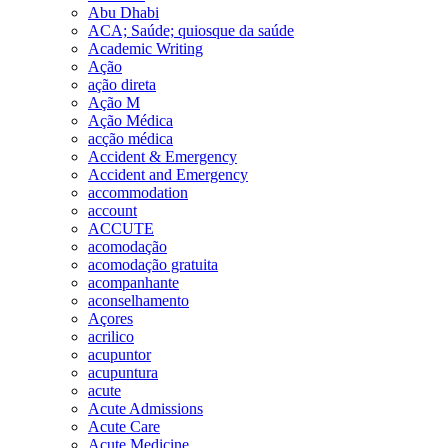
Abu Dhabi
ACA; Saúde; quiosque da saúde
Academic Writing
Ação
ação direta
Ação M
Ação Médica
acção médica
Accident & Emergency
Accident and Emergency
accommodation
account
ACCUTE
acomodação
acomodação gratuita
acompanhante
aconselhamento
Açores
acrilico
acupuntor
acupuntura
acute
Acute Admissions
Acute Care
Acute Medicine