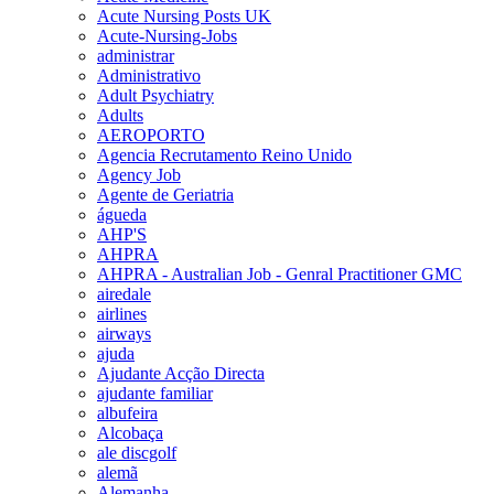
Acute Nursing Posts UK
Acute-Nursing-Jobs
administrar
Administrativo
Adult Psychiatry
Adults
AEROPORTO
Agencia Recrutamento Reino Unido
Agency Job
Agente de Geriatria
águeda
AHP'S
AHPRA
AHPRA - Australian Job - Genral Practitioner GMC
airedale
airlines
airways
ajuda
Ajudante Acção Directa
ajudante familiar
albufeira
Alcobaça
ale discgolf
alemã
Alemanha