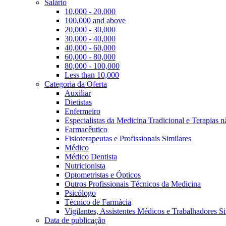
Salário
10,000 - 20,000
100,000 and above
20,000 - 30,000
30,000 - 40,000
40,000 - 60,000
60,000 - 80,000
80,000 - 100,000
Less than 10,000
Categoria da Oferta
Auxiliar
Dietistas
Enfermeiro
Especialistas da Medicina Tradicional e Terapias 
Farmacêutico
Fisioterapeutas e Profissionais Similares
Médico
Médico Dentista
Nutricionista
Optometristas e Ópticos
Outros Profissionais Técnicos da Medicina
Psicólogo
Técnico de Farmácia
Vigilantes, Assistentes Médicos e Trabalhadores Si
Data de publicação