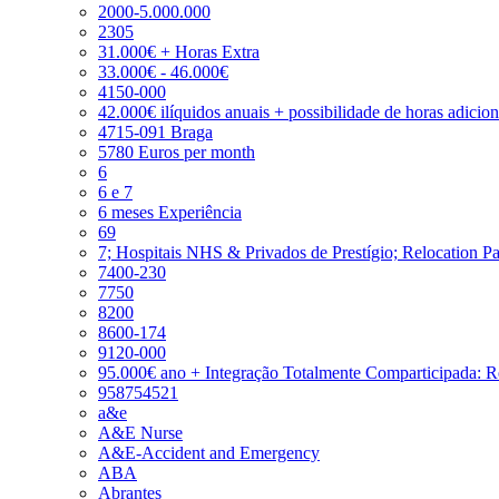
2000-5.000.000
2305
31.000€ + Horas Extra
33.000€ - 46.000€
4150-000
42.000€ ilíquidos anuais + possibilidade de horas adicio
4715-091 Braga
5780 Euros per month
6
6 e 7
6 meses Experiência
69
7; Hospitais NHS & Privados de Prestígio; Relocation P
7400-230
7750
8200
8600-174
9120-000
95.000€ ano + Integração Totalmente Comparticipada: 
958754521
a&e
A&E Nurse
A&E-Accident and Emergency
ABA
Abrantes