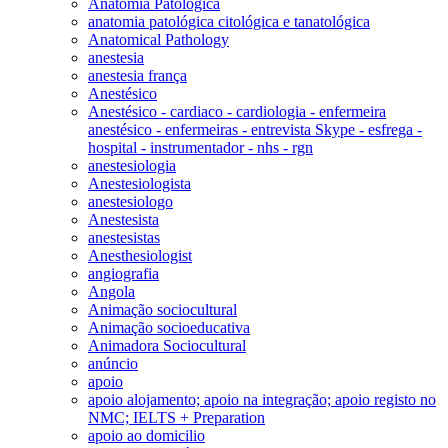
Anatomia Patológica
anatomia patológica citológica e tanatológica
Anatomical Pathology
anestesia
anestesia frança
Anestésico
Anestésico - cardiaco - cardiologia - enfermeira
anestésico - enfermeiras - entrevista Skype - esfrega -
hospital - instrumentador - nhs - rgn
anestesiologia
Anestesiologista
anestesiologo
Anestesista
anestesistas
Anesthesiologist
angiografia
Angola
Animação sociocultural
Animação socioeducativa
Animadora Sociocultural
anúncio
apoio
apoio alojamento; apoio na integração; apoio registo no
NMC; IELTS + Preparation
apoio ao domicilio