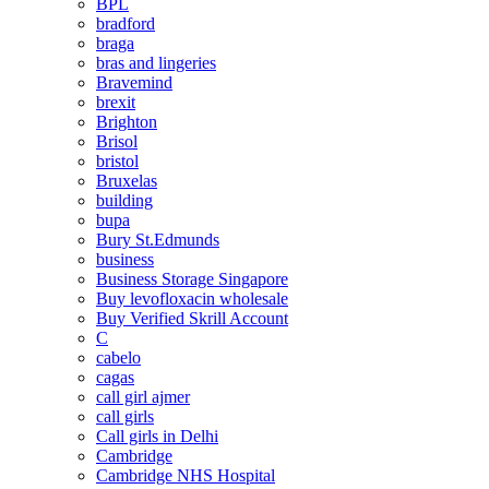
BPL
bradford
braga
bras and lingeries
Bravemind
brexit
Brighton
Brisol
bristol
Bruxelas
building
bupa
Bury St.Edmunds
business
Business Storage Singapore
Buy levofloxacin wholesale
Buy Verified Skrill Account
C
cabelo
cagas
call girl ajmer
call girls
Call girls in Delhi
Cambridge
Cambridge NHS Hospital