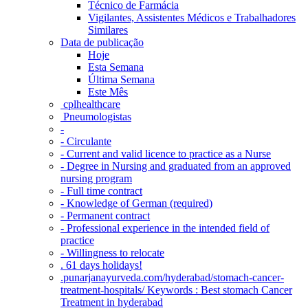
Técnico de Farmácia
Vigilantes, Assistentes Médicos e Trabalhadores
Similares
Data de publicação
Hoje
Esta Semana
Última Semana
Este Mês
‎ cplhealthcare‬
Pneumologistas
-
- Circulante
- Current and valid licence to practice as a Nurse
- Degree in Nursing and graduated from an approved
nursing program
- Full time contract
- Knowledge of German (required)
- Permanent contract
- Professional experience in the intended field of
practice
- Willingness to relocate
. 61 days holidays!
.punarjanayurveda.com/hyderabad/stomach-cancer-
treatment-hospitals/ Keywords : Best stomach Cancer
Treatment in hyderabad