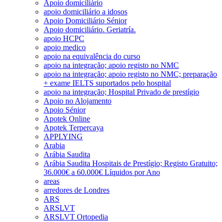
Apoio domiciliário
apoio domiciliário a idosos
Apoio Domiciliário Sénior
Apoio domiciliário. Geriatría.
apoio HCPC
apoio medico
apoio na equivalência do curso
apoio na integração; apoio registo no NMC
apoio na integração; apoio registo no NMC; preparação
+ exame IELTS suportados pelo hospital
apoio na integração; Hospital Privado de prestígio
Apoio no Alojamento
Apoio Sénior
Apotek Online
Apotek Terpercaya
APPLYING
Arabia
Arábia Saudita
Arábia Saudita Hospitais de Prestígio; Registo Gratuito;
36.000€ a 60.000€ Líquidos por Ano
areas
arredores de Londres
ARS
ARSLVT
ARSLVT Ortopedia