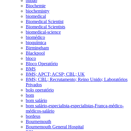
bilbao
Biochemie
biochemistry
biomedical
Biomedical Scientist
Biomedical Scientists
biomedical-science
biomédico
bioquímica
Birmingham
Blackpool
bloco
Bloco Operatório
BMS
BMS; APCT; ACSP; CBL; UK
BMS; CBL; Recrutamento; Reino Unido; Laboratórios
Privados
bolo operatório
bom
bom salário
bom salário-especialista-especialistas-França-médico-
médicos-salário
bordeus
Bournemouth
Bournemouth General Hospital