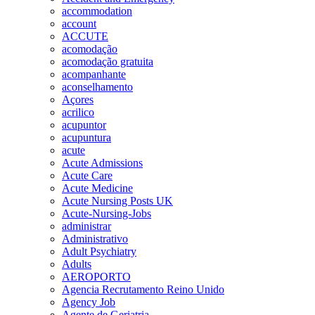
accommodation
account
ACCUTE
acomodação
acomodação gratuita
acompanhante
aconselhamento
Açores
acrilico
acupuntor
acupuntura
acute
Acute Admissions
Acute Care
Acute Medicine
Acute Nursing Posts UK
Acute-Nursing-Jobs
administrar
Administrativo
Adult Psychiatry
Adults
AEROPORTO
Agencia Recrutamento Reino Unido
Agency Job
Agente de Geriatria