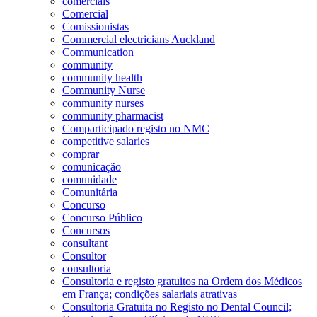
comerciais
Comercial
Comissionistas
Commercial electricians Auckland
Communication
community
community health
Community Nurse
community nurses
community pharmacist
Comparticipado registo no NMC
competitive salaries
comprar
comunicação
comunidade
Comunitária
Concurso
Concurso Público
Concursos
consultant
Consultor
consultoria
Consultoria e registo gratuitos na Ordem dos Médicos
em França; condições salariais atrativas
Consultoria Gratuita no Registo no Dental Council;