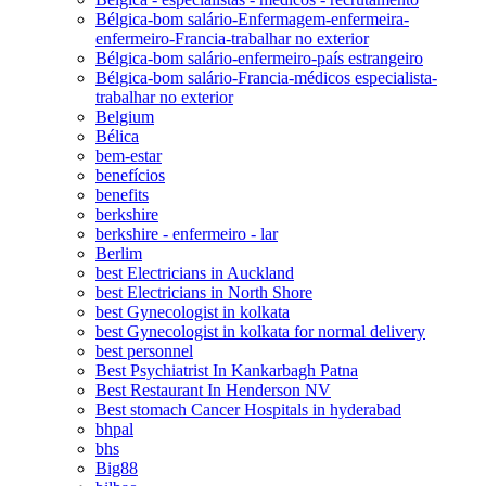
Bélgica-bom salário-Enfermagem-enfermeira-
enfermeiro-Francia-trabalhar no exterior
Bélgica-bom salário-enfermeiro-país estrangeiro
Bélgica-bom salário-Francia-médicos especialista-
trabalhar no exterior
Belgium
Bélica
bem-estar
benefícios
benefits
berkshire
berkshire - enfermeiro - lar
Berlim
best Electricians in Auckland
best Electricians in North Shore
best Gynecologist in kolkata
best Gynecologist in kolkata for normal delivery
best personnel
Best Psychiatrist In Kankarbagh Patna
Best Restaurant In Henderson NV
Best stomach Cancer Hospitals in hyderabad
bhpal
bhs
Big88