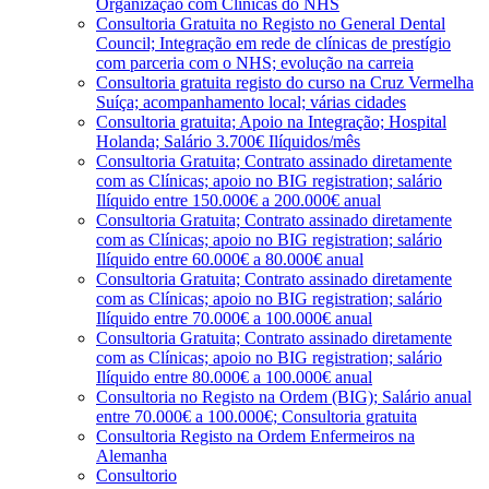
Organização com Clínicas do NHS
Consultoria Gratuita no Registo no General Dental
Council; Integração em rede de clínicas de prestígio
com parceria com o NHS; evolução na carreia
Consultoria gratuita registo do curso na Cruz Vermelha
Suíça; acompanhamento local; várias cidades
Consultoria gratuita; Apoio na Integração; Hospital
Holanda; Salário 3.700€ Ilíquidos/mês
Consultoria Gratuita; Contrato assinado diretamente
com as Clínicas; apoio no BIG registration; salário
Ilíquido entre 150.000€ a 200.000€ anual
Consultoria Gratuita; Contrato assinado diretamente
com as Clínicas; apoio no BIG registration; salário
Ilíquido entre 60.000€ a 80.000€ anual
Consultoria Gratuita; Contrato assinado diretamente
com as Clínicas; apoio no BIG registration; salário
Ilíquido entre 70.000€ a 100.000€ anual
Consultoria Gratuita; Contrato assinado diretamente
com as Clínicas; apoio no BIG registration; salário
Ilíquido entre 80.000€ a 100.000€ anual
Consultoria no Registo na Ordem (BIG); Salário anual
entre 70.000€ a 100.000€; Consultoria gratuita
Consultoria Registo na Ordem Enfermeiros na
Alemanha
Consultorio