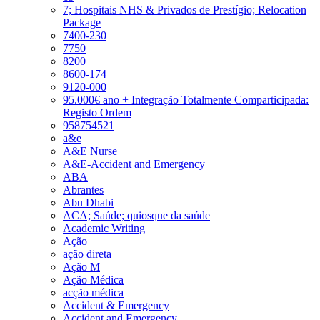
7; Hospitais NHS & Privados de Prestígio; Relocation
Package
7400-230
7750
8200
8600-174
9120-000
95.000€ ano + Integração Totalmente Comparticipada:
Registo Ordem
958754521
a&e
A&E Nurse
A&E-Accident and Emergency
ABA
Abrantes
Abu Dhabi
ACA; Saúde; quiosque da saúde
Academic Writing
Ação
ação direta
Ação M
Ação Médica
acção médica
Accident & Emergency
Accident and Emergency