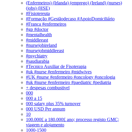
(Enfermeiros) (Irlanda) (emprego) (Ireland) (nurses)
(jobs) (HSE)
#Fisiotereuta
#Formação #Gestãodecaso #ApoioDomiciliário
#França #enfermeiros
#gp #doctor
#mentalhealth
#middleeast
#nursejobireland
#nursejobmiddleeast
#psychiatry
#saudiarabia
#Tecnico Auxiliar de Fisoterapia
#uk #nurse #enfermeiro #midwives
#UK #nurse #enfermeiro #oncology #oncologia
#uk #nurse #enfermeiro #paediatric #pediatria
+ despesas combustivel
000
000 a 15
000 salary plus 35% turnover
000 USD Per annum
10
100.000£ a 180.000£ ano; processo registo GMC;
viagem e alojamento
1000-1500