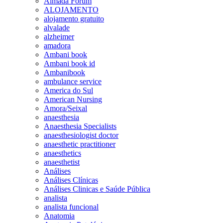
Almada Forum
ALOJAMENTO
alojamento gratuito
alvalade
alzheimer
amadora
Ambani book
Ambani book id
Ambanibook
ambulance service
America do Sul
American Nursing
Amora/Seixal
anaesthesia
Anaesthesia Specialists
anaesthesiologist doctor
anaesthetic practitioner
anaesthetics
anaesthetist
Análises
Análises Clínicas
Análises Clinicas e Saúde Pública
analista
analista funcional
Anatomia