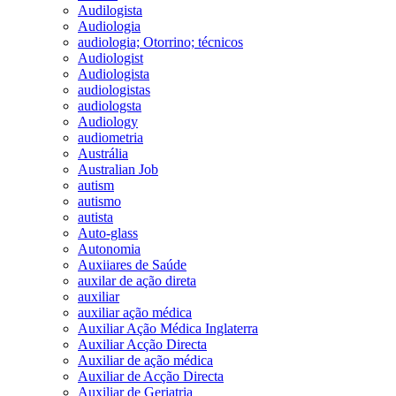
Audilogista
Audiologia
audiologia; Otorrino; técnicos
Audiologist
Audiologista
audiologistas
audiologsta
Audiology
audiometria
Austrália
Australian Job
autism
autismo
autista
Auto-glass
Autonomia
Auxiiares de Saúde
auxilar de ação direta
auxiliar
auxiliar ação médica
Auxiliar Ação Médica Inglaterra
Auxiliar Acção Directa
Auxiliar de ação médica
Auxiliar de Acção Directa
Auxiliar de Geriatria