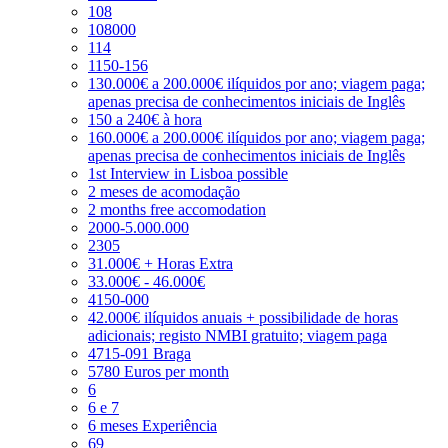
108
108000
114
1150-156
130.000€ a 200.000€ ilíquidos por ano; viagem paga;
apenas precisa de conhecimentos iniciais de Inglês
150 a 240€ à hora
160.000€ a 200.000€ ilíquidos por ano; viagem paga;
apenas precisa de conhecimentos iniciais de Inglês
1st Interview in Lisboa possible
2 meses de acomodação
2 months free accomodation
2000-5.000.000
2305
31.000€ + Horas Extra
33.000€ - 46.000€
4150-000
42.000€ ilíquidos anuais + possibilidade de horas
adicionais; registo NMBI gratuito; viagem paga
4715-091 Braga
5780 Euros per month
6
6 e 7
6 meses Experiência
69