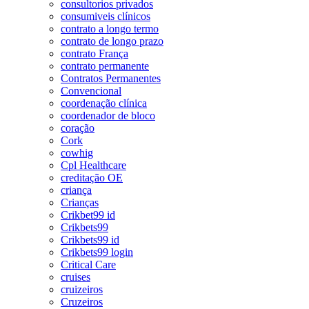
consultorios privados
consumiveis clínicos
contrato a longo termo
contrato de longo prazo
contrato França
contrato permanente
Contratos Permanentes
Convencional
coordenação clínica
coordenador de bloco
coração
Cork
cowhig
Cpl Healthcare
creditação OE
criança
Crianças
Crikbet99 id
Crikbets99
Crikbets99 id
Crikbets99 login
Critical Care
cruises
cruizeiros
Cruzeiros