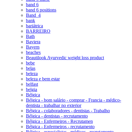
band 6
band 6 positions
Band_4
bank
bariátrica
BARREIRO
Bath
Baviera
Bayern
beaches
Beautilook Ayurvedic weight loss product
bebe
belas
beleza
beleza e bem estar
belfast
belgia
Bélgica
Bélgica - bom salário - comprar - Francia - médico-
dentista - trabalhar no exterior
Bélgica - colaboradores - dentistas - Trabalho
Bélgica - dentistas - recrutamento
Bélgica - Enfermeiros - Recrutamen
Bélgica - Enfermeiros - recrutamento
Bélgica - especialistas - médicos - recrutamento