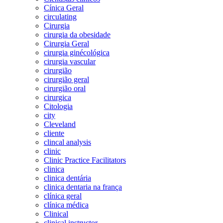
Cínica Geral
circulating
Cirurgia
cirurgia da obesidade
Cirurgia Geral
cirurgia ginécológica
cirurgia vascular
cirurgião
cirurgião geral
cirurgião oral
cirurgica
Citologia
city
Cleveland
cliente
clincal analysis
clinic
Clinic Practice Facilitators
clinica
clinica dentária
clinica dentaria na frança
clínica geral
clínica médica
Clinical
clinical instructor