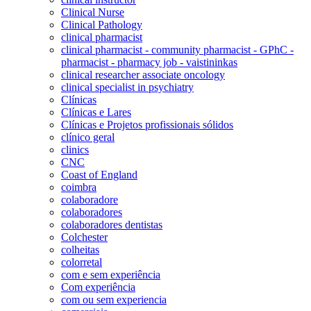
Clinical Nurse
Clinical Pathology
clinical pharmacist
clinical pharmacist - community pharmacist - GPhC -
pharmacist - pharmacy job - vaistininkas
clinical researcher associate oncology
clinical specialist in psychiatry
Clínicas
Clínicas e Lares
Clínicas e Projetos profissionais sólidos
clínico geral
clinics
CNC
Coast of England
coimbra
colaboradore
colaboradores
colaboradores dentistas
Colchester
colheitas
colorretal
com e sem experiência
Com experiência
com ou sem experiencia