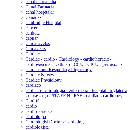
canal da mancha
Canal Farmácia
canal hospitalar
Canarias
Canbridge Hospital
cancer
canhota
capilar
Carcacavelos
Carcavelos
Cardiac
Cardiac - cardio - Cardiology - cardiothoracic -
cardiovascular - cath lab - CCU - CICU - perfusionist
Cardiac and Respiratory Physiology
Cardiac Nurses
Cardiac Physiology
cardiaco
cardiaco - cardiologia - enfermeira - hospital - inglaterra
- nurse - rgn - STAFF NURSE - cardiac - cardiology
Cardiff
cardio
cardio-toracica
cardiologia
Cardiologist Doctor / Cardiologist
cardiologista