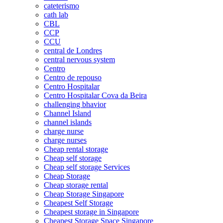
cateterismo
cath lab
CBL
CCP
CCU
central de Londres
central nervous system
Centro
Centro de repouso
Centro Hospitalar
Centro Hospitalar Cova da Beira
challenging bhavior
Channel Island
channel islands
charge nurse
charge nurses
Cheap rental storage
Cheap self storage
Cheap self storage Services
Cheap Storage
Cheap storage rental
Cheap Storage Singapore
Cheapest Self Storage
Cheapest storage in Singapore
Cheapest Storage Space Singapore