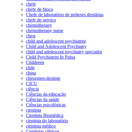
chefe
chefe de bloco
Chefe de laboratório de próteses dentárias
chefe de serviço
chemotherapy
chemotherapy nurse
chest
child and adolescent psychiatrist
Child and Adolescent Psychiatry
child and adolescent psychiatry specialist
Child Psychiatrist In Patna
Childreen
chile
china
chirurgien-dentiste
CICU
ciência
Ciências da educação
Ciências da saúde
Ciências psicológicas
cientista
Cientista Biomédica
cientista do laboratório
cientista médico
Cientistas clínicos