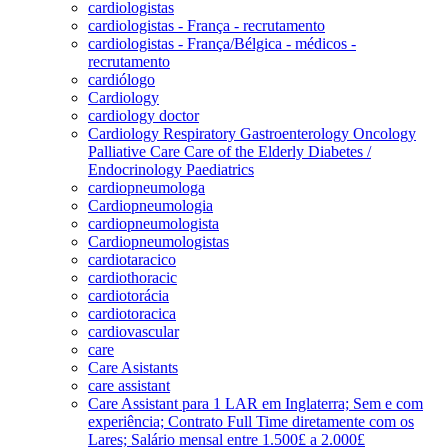
cardiologistas
cardiologistas - França - recrutamento
cardiologistas - França/Bélgica - médicos -
recrutamento
cardiólogo
Cardiology
cardiology doctor
Cardiology Respiratory Gastroenterology Oncology
Palliative Care Care of the Elderly Diabetes /
Endocrinology Paediatrics
cardiopneumologa
Cardiopneumologia
cardiopneumologista
Cardiopneumologistas
cardiotaracico
cardiothoracic
cardiotorácia
cardiotoracica
cardiovascular
care
Care Asistants
care assistant
Care Assistant para 1 LAR em Inglaterra; Sem e com
experiência; Contrato Full Time diretamente com os
Lares; Salário mensal entre 1.500£ a 2.000£