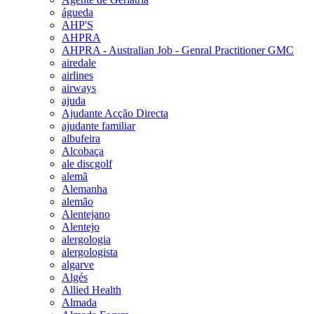
águeda
AHP'S
AHPRA
AHPRA - Australian Job - Genral Practitioner GMC
airedale
airlines
airways
ajuda
Ajudante Acção Directa
ajudante familiar
albufeira
Alcobaça
ale discgolf
alemã
Alemanha
alemão
Alentejano
Alentejo
alergologia
alergologista
algarve
Algés
Allied Health
Almada