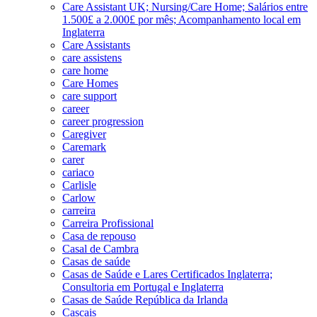
Care Assistant UK; Nursing/Care Home; Salários entre
1.500£ a 2.000£ por mês; Acompanhamento local em
Inglaterra
Care Assistants
care assistens
care home
Care Homes
care support
career
career progression
Caregiver
Caremark
carer
cariaco
Carlisle
Carlow
carreira
Carreira Profissional
Casa de repouso
Casal de Cambra
Casas de saúde
Casas de Saúde e Lares Certificados Inglaterra;
Consultoria em Portugal e Inglaterra
Casas de Saúde República da Irlanda
Cascais