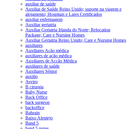
auxiliar de saúde
Auxiliar de Saúde Reino Unido; suporte na viagem e
alojamento; Hospitais e Lares Certificados
auxiliar enfermagem
Auxiliar geriatria
Auxiliar Geriatria Irlanda do Norte; Relocation
Package; Care e Nursing Homes
Auxiliar Geriatria Reino Unido; Care e Nursing Homes
auxiliares
Auxiliares Ação médica
auxiliares de ação médica
Auxiliares de Acção Médica
auxiliares de saúde
Auxiliares Sénior
auxilio
Aveiro
B cirurgia
Baby Nurse
Back Office
back surgeon
backoffice
Bahrain
Baixo Alentejo
Band 5
band 5 nurse