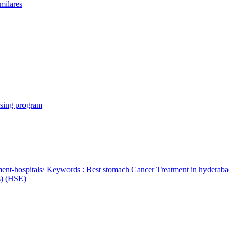
milares
rsing program
ent-hospitals/ Keywords : Best stomach Cancer Treatment in hyderab
bs) (HSE)