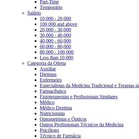
Part-Time
Temporário
Salário
10,000 - 20,000
100,000 and above
20,000 - 30,000
30,000 - 40,000
40,000 - 60,000
60,000 - 80,000
80,000 - 100,000
Less than 10,000
Categoria da Oferta
Auxiliar
Dietistas
Enfermeiro
Especialistas da Medicina Tradicional e Terapias 
Farmacêutico
Fisioterapeutas e Profissionais Similares
Médico
Médico Dentista
Nutricionista
Optometristas e Ópticos
Outros Profissionais Técnicos da Medicina
Psicólogo
Técnico de Farmácia