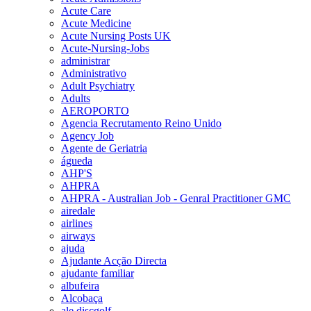
Acute Care
Acute Medicine
Acute Nursing Posts UK
Acute-Nursing-Jobs
administrar
Administrativo
Adult Psychiatry
Adults
AEROPORTO
Agencia Recrutamento Reino Unido
Agency Job
Agente de Geriatria
águeda
AHP'S
AHPRA
AHPRA - Australian Job - Genral Practitioner GMC
airedale
airlines
airways
ajuda
Ajudante Acção Directa
ajudante familiar
albufeira
Alcobaça
ale discgolf