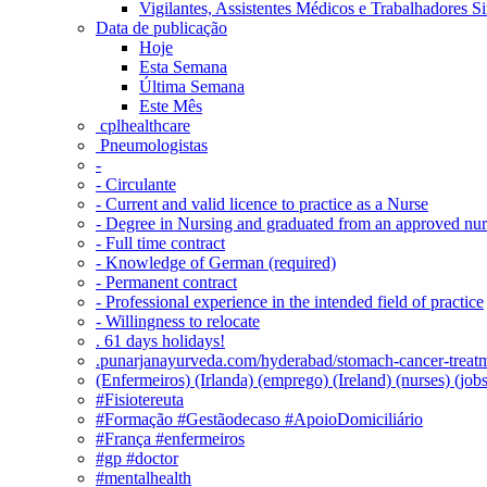
Vigilantes, Assistentes Médicos e Trabalhadores Si
Data de publicação
Hoje
Esta Semana
Última Semana
Este Mês
‎ cplhealthcare‬
Pneumologistas
-
- Circulante
- Current and valid licence to practice as a Nurse
- Degree in Nursing and graduated from an approved nu
- Full time contract
- Knowledge of German (required)
- Permanent contract
- Professional experience in the intended field of practice
- Willingness to relocate
. 61 days holidays!
.punarjanayurveda.com/hyderabad/stomach-cancer-treatm
(Enfermeiros) (Irlanda) (emprego) (Ireland) (nurses) (jo
#Fisiotereuta
#Formação #Gestãodecaso #ApoioDomiciliário
#França #enfermeiros
#gp #doctor
#mentalhealth