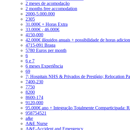
2 meses de acomodação
2 months free accomodation
2000-5.000.000
2305
31.000€ + Horas Extra
33.000€ - 46.000€
4150-000
42.000€ ilíquidos anuais + possibilidade de horas adicio
4715-091 Braga
5780 Euros per month
6
6 e 7
6 meses Experiência
69
7; Hospitais NHS & Privados de Prestígio; Relocation P
7400-230
7750
8200
8600-174
9120-000
95.000€ ano + Integração Totalmente Comparticipada: 
958754521
a&e
A&E Nurse
A&E-Accident and Emergency