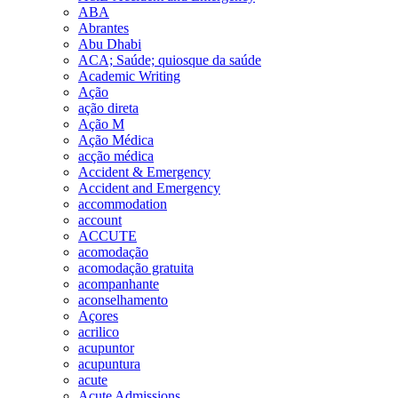
ABA
Abrantes
Abu Dhabi
ACA; Saúde; quiosque da saúde
Academic Writing
Ação
ação direta
Ação M
Ação Médica
acção médica
Accident & Emergency
Accident and Emergency
accommodation
account
ACCUTE
acomodação
acomodação gratuita
acompanhante
aconselhamento
Açores
acrilico
acupuntor
acupuntura
acute
Acute Admissions