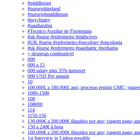
#middleeast
#nursejobireland
#nursejobmiddleeast
#psychiatry
#saudiarabia
#Tecnico Auxiliar de Fisoterapia
#uk #nurse #enfermeiro #midwives
#UK #nurse #enfermeiro #oncology #oncologia
#uk #nurse #enfermeiro #paediatric #pediatria
+ despesas combustivel
000
000 a 15
000 salary plus 35% turnover
000 USD Per annum
10
100.000£ a 180.000£ ano; processo registo GMC; viage
1000-1500
108
108000
114
1150-156
130.000€ a 200.000€ ilíquidos por ano; viagem paga; ape
150 a 240€ à hora
160.000€ a 200.000€ ilíquidos por ano; viagem paga; ape
1st Interview in Lisboa possible