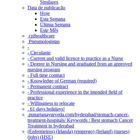
Similares
Data de publicação
Hoje
Esta Semana
Última Semana
Este Mês
‎ cplhealthcare‬
Pneumologistas
-
- Circulante
- Current and valid licence to practice as a Nurse
- Degree in Nursing and graduated from an approved
nursing program
- Full time contract
- Knowledge of German (required)
- Permanent contract
- Professional experience in the intended field of
practice
- Willingness to relocate
. 61 days holidays!
.punarjanayurveda.com/hyderabad/stomach-cancer-
treatment-hospitals/ Keywords : Best stomach Cancer
Treatment in hyderabad
(Enfermeiros) (Irlanda) (emprego) (Ireland) (nurses)
(jobs) (HSE)