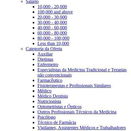
Salário
10,000 - 20,000
100,000 and above
20,000 - 30,000
30,000 - 40,000
40,000 - 60,000
60,000 - 80,000
80,000 - 100,000
Less than 10,000
Categoria da Oferta
Auxiliar
Dietistas
Enfermeiro
Especialistas da Medicina Tradicional e Terapias
não convencionais
Farmacêutico
Fisioterapeutas e Profissionais Similares
Médico
Médico Dentista
Nutricionista
Optometristas e Ópticos
Outros Profissionais Técnicos da Medicina
Psicólogo
Técnico de Farmácia
Vigilantes, Assistentes Médicos e Trabalhadores