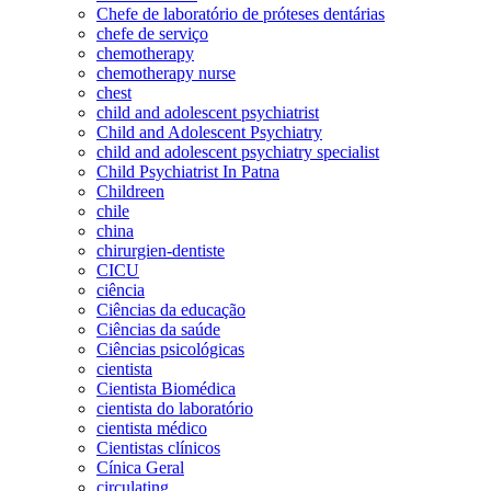
Chefe de laboratório de próteses dentárias
chefe de serviço
chemotherapy
chemotherapy nurse
chest
child and adolescent psychiatrist
Child and Adolescent Psychiatry
child and adolescent psychiatry specialist
Child Psychiatrist In Patna
Childreen
chile
china
chirurgien-dentiste
CICU
ciência
Ciências da educação
Ciências da saúde
Ciências psicológicas
cientista
Cientista Biomédica
cientista do laboratório
cientista médico
Cientistas clínicos
Cínica Geral
circulating