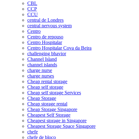
CBL
CCP
CCU
central de Londres
central nervous system
Centro
Centro de repouso
Centro Hospitalar
Centro Hospitalar Cova da Beira
challenging bhavior
Channel Island
channel islands
charge nurse
charge nurses
Cheap rental storage
Cheap self storage
Cheap self storage Services
Cheap Storage
Cheap storage rental
Cheap Storage Singapore
Cheapest Self Storage
Cheapest storage in Singapore
Cheapest Storage Space Singapore
chefe
chefe de bloco