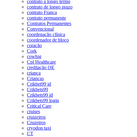
contrato a longo termo
contrato de longo prazo
contrato França
contrato permanente
Contratos Permanentes
Convencional
coordenação clínica
coordenador de bloco
coração
Cork
cowhig
Cpl Healthcare
creditação OE
criança
Crianças
Crikbet99 id
Crikbets99
Crikbets99 id
Crikbets99 login
Critical Care
cruises
cruizeiros
Cruzeiros
cryodon taxi
CT