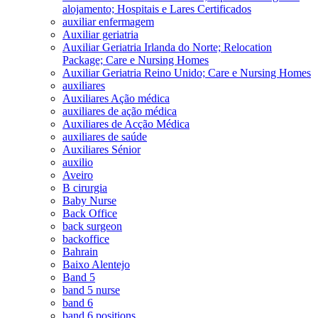
alojamento; Hospitais e Lares Certificados
auxiliar enfermagem
Auxiliar geriatria
Auxiliar Geriatria Irlanda do Norte; Relocation
Package; Care e Nursing Homes
Auxiliar Geriatria Reino Unido; Care e Nursing Homes
auxiliares
Auxiliares Ação médica
auxiliares de ação médica
Auxiliares de Acção Médica
auxiliares de saúde
Auxiliares Sénior
auxilio
Aveiro
B cirurgia
Baby Nurse
Back Office
back surgeon
backoffice
Bahrain
Baixo Alentejo
Band 5
band 5 nurse
band 6
band 6 positions