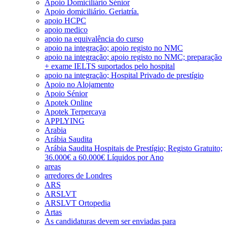
Apoio Domiciliário Sénior
Apoio domiciliário. Geriatría.
apoio HCPC
apoio medico
apoio na equivalência do curso
apoio na integração; apoio registo no NMC
apoio na integração; apoio registo no NMC; preparação
+ exame IELTS suportados pelo hospital
apoio na integração; Hospital Privado de prestígio
Apoio no Alojamento
Apoio Sénior
Apotek Online
Apotek Terpercaya
APPLYING
Arabia
Arábia Saudita
Arábia Saudita Hospitais de Prestígio; Registo Gratuito;
36.000€ a 60.000€ Líquidos por Ano
areas
arredores de Londres
ARS
ARSLVT
ARSLVT Ortopedia
Artas
As candidaturas devem ser enviadas para