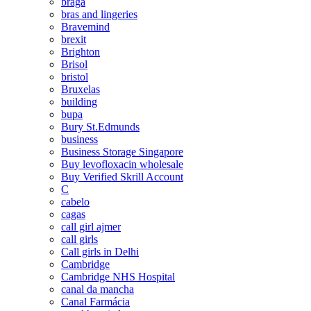
braga
bras and lingeries
Bravemind
brexit
Brighton
Brisol
bristol
Bruxelas
building
bupa
Bury St.Edmunds
business
Business Storage Singapore
Buy levofloxacin wholesale
Buy Verified Skrill Account
C
cabelo
cagas
call girl ajmer
call girls
Call girls in Delhi
Cambridge
Cambridge NHS Hospital
canal da mancha
Canal Farmácia