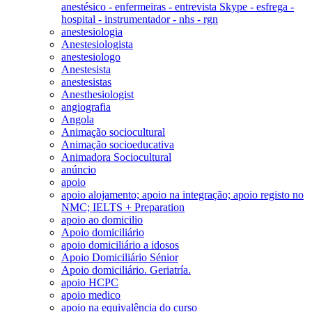
anestésico - enfermeiras - entrevista Skype - esfrega -
hospital - instrumentador - nhs - rgn
anestesiologia
Anestesiologista
anestesiologo
Anestesista
anestesistas
Anesthesiologist
angiografia
Angola
Animação sociocultural
Animação socioeducativa
Animadora Sociocultural
anúncio
apoio
apoio alojamento; apoio na integração; apoio registo no
NMC; IELTS + Preparation
apoio ao domicilio
Apoio domiciliário
apoio domiciliário a idosos
Apoio Domiciliário Sénior
Apoio domiciliário. Geriatría.
apoio HCPC
apoio medico
apoio na equivalência do curso