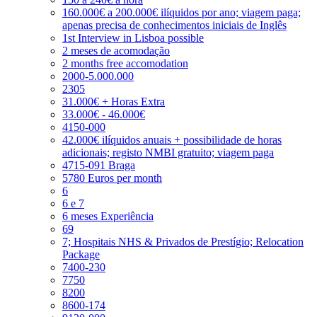
160.000€ a 200.000€ ilíquidos por ano; viagem paga;
apenas precisa de conhecimentos iniciais de Inglês
1st Interview in Lisboa possible
2 meses de acomodação
2 months free accomodation
2000-5.000.000
2305
31.000€ + Horas Extra
33.000€ - 46.000€
4150-000
42.000€ ilíquidos anuais + possibilidade de horas
adicionais; registo NMBI gratuito; viagem paga
4715-091 Braga
5780 Euros per month
6
6 e 7
6 meses Experiência
69
7; Hospitais NHS & Privados de Prestígio; Relocation
Package
7400-230
7750
8200
8600-174