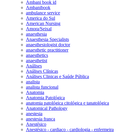
Ambani book id
Ambanibook
ambulance service
America do Sul
American Nursing
Amora/Seixal
anaesthesia
Anaesthesia Specialists
anaesthesiologist doctor
anaesthetic practitioner
anaesthetics
anaesthetist
Análises
Análises Clínicas
Análises Clinicas e Saúde Pública
analista
analista funcional
Anatomia
Anatomia Patológica
anatomia patológica citológica e tanatológica
Anatomical Pathology
anestesia
anestesia frança
Anestésico
Anestésico - cardiaco - cardiologia - enfermeira