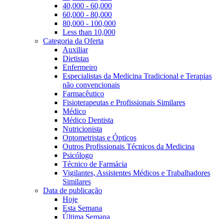
40,000 - 60,000
60,000 - 80,000
80,000 - 100,000
Less than 10,000
Categoria da Oferta
Auxiliar
Dietistas
Enfermeiro
Especialistas da Medicina Tradicional e Terapias
não convencionais
Farmacêutico
Fisioterapeutas e Profissionais Similares
Médico
Médico Dentista
Nutricionista
Optometristas e Ópticos
Outros Profissionais Técnicos da Medicina
Psicólogo
Técnico de Farmácia
Vigilantes, Assistentes Médicos e Trabalhadores
Similares
Data de publicação
Hoje
Esta Semana
Última Semana