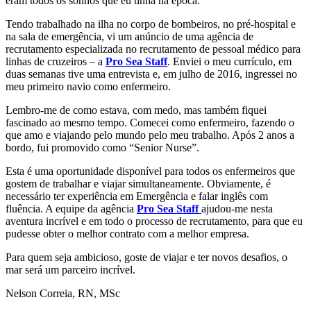
eram todos os sonhos que eu tinha na época.
Tendo trabalhado na ilha no corpo de bombeiros, no pré-hospital e
na sala de emergência, vi um anúncio de uma agência de
recrutamento especializada no recrutamento de pessoal médico para
linhas de cruzeiros – a
Pro Sea Staff
. Enviei o meu currículo, em
duas semanas tive uma entrevista e, em julho de 2016, ingressei no
meu primeiro navio como enfermeiro.
Lembro-me de como estava, com medo, mas também fiquei
fascinado ao mesmo tempo. Comecei como enfermeiro, fazendo o
que amo e viajando pelo mundo pelo meu trabalho. Após 2 anos a
bordo, fui promovido como “Senior Nurse”.
Esta é uma oportunidade disponível para todos os enfermeiros que
gostem de trabalhar e viajar simultaneamente. Obviamente, é
necessário ter experiência em Emergência e falar inglês com
fluência. A equipe da agência
Pro Sea Staff
ajudou-me nesta
aventura incrível e em todo o processo de recrutamento, para que eu
pudesse obter o melhor contrato com a melhor empresa.
Para quem seja ambicioso, goste de viajar e ter novos desafios, o
mar será um parceiro incrível.
Nelson Correia, RN, MSc