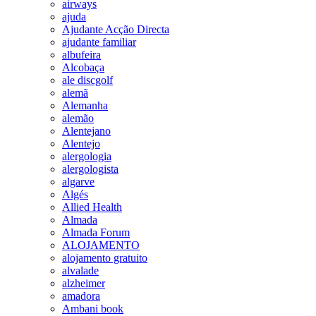
airways
ajuda
Ajudante Acção Directa
ajudante familiar
albufeira
Alcobaça
ale discgolf
alemã
Alemanha
alemão
Alentejano
Alentejo
alergologia
alergologista
algarve
Algés
Allied Health
Almada
Almada Forum
ALOJAMENTO
alojamento gratuito
alvalade
alzheimer
amadora
Ambani book