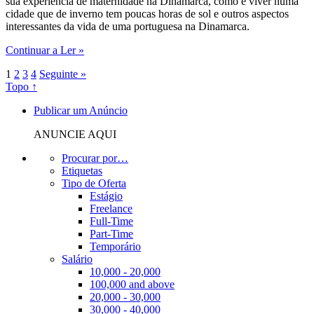
sua experiência de maternidade na Dinamarca, como é viver numa
cidade que de inverno tem poucas horas de sol e outros aspectos
interessantes da vida de uma portuguesa na Dinamarca.
Continuar a Ler »
1
2
3
4
Seguinte »
Topo ↑
Publicar um Anúncio
ANUNCIE AQUI
Procurar por…
Etiquetas
Tipo de Oferta
Estágio
Freelance
Full-Time
Part-Time
Temporário
Salário
10,000 - 20,000
100,000 and above
20,000 - 30,000
30,000 - 40,000