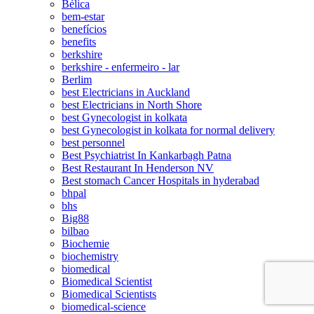
Bélica
bem-estar
benefícios
benefits
berkshire
berkshire - enfermeiro - lar
Berlim
best Electricians in Auckland
best Electricians in North Shore
best Gynecologist in kolkata
best Gynecologist in kolkata for normal delivery
best personnel
Best Psychiatrist In Kankarbagh Patna
Best Restaurant In Henderson NV
Best stomach Cancer Hospitals in hyderabad
bhpal
bhs
Big88
bilbao
Biochemie
biochemistry
biomedical
Biomedical Scientist
Biomedical Scientists
biomedical-science