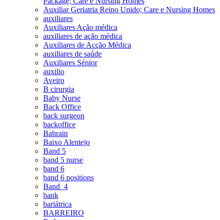
Package; Care e Nursing Homes
Auxiliar Geriatria Reino Unido; Care e Nursing Homes
auxiliares
Auxiliares Ação médica
auxiliares de ação médica
Auxiliares de Acção Médica
auxiliares de saúde
Auxiliares Sénior
auxilio
Aveiro
B cirurgia
Baby Nurse
Back Office
back surgeon
backoffice
Bahrain
Baixo Alentejo
Band 5
band 5 nurse
band 6
band 6 positions
Band_4
bank
bariátrica
BARREIRO