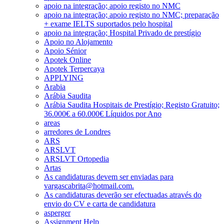
apoio na integração; apoio registo no NMC
apoio na integração; apoio registo no NMC; preparação
+ exame IELTS suportados pelo hospital
apoio na integração; Hospital Privado de prestígio
Apoio no Alojamento
Apoio Sénior
Apotek Online
Apotek Terpercaya
APPLYING
Arabia
Arábia Saudita
Arábia Saudita Hospitais de Prestígio; Registo Gratuito;
36.000€ a 60.000€ Líquidos por Ano
areas
arredores de Londres
ARS
ARSLVT
ARSLVT Ortopedia
Artas
As candidaturas devem ser enviadas para
vargascabrita@hotmail.com.
As candidaturas deverão ser efectuadas através do
envio do CV e carta de candidatura
asperger
Assignment Help