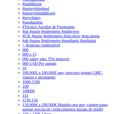
#middleeast
#nursejobireland
#nursejobmiddleeast
#psychiatry
#saudiarabia
#Tecnico Auxiliar de Fisoterapia
#uk #nurse #enfermeiro #midwives
#UK #nurse #enfermeiro #oncology #oncologia
#uk #nurse #enfermeiro #paediatric #pediatria
+ despesas combustivel
000
000 a 15
000 salary plus 35% turnover
000 USD Per annum
10
100.000£ a 180.000£ ano; processo registo GMC;
viagem e alojamento
1000-1500
108
108000
114
1150-156
130.000€ a 200.000€ ilíquidos por ano; viagem paga;
apenas precisa de conhecimentos iniciais de Inglês
150 a 240€ à hora