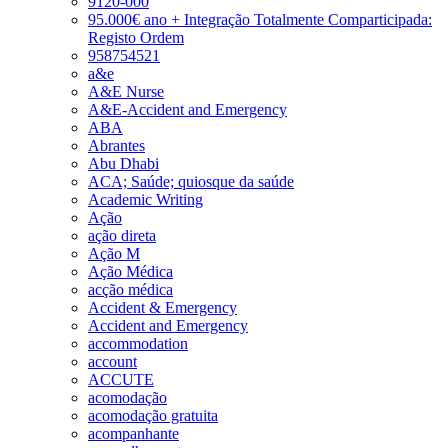
9120-000
95.000€ ano + Integração Totalmente Comparticipada:
Registo Ordem
958754521
a&e
A&E Nurse
A&E-Accident and Emergency
ABA
Abrantes
Abu Dhabi
ACA; Saúde; quiosque da saúde
Academic Writing
Ação
ação direta
Ação M
Ação Médica
acção médica
Accident & Emergency
Accident and Emergency
accommodation
account
ACCUTE
acomodação
acomodação gratuita
acompanhante