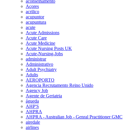
aconselhamento
Açores
acrilico
acupuntor
acupuntura
acute
Acute Admissions
Acute Care
Acute Medicine
Acute Nursing Posts UK
Acute-Nursing-Jobs
administrar
Administrativo
Adult Psychiatry
Adults
AEROPORTO
Agencia Recrutamento Reino Unido
Agency Job
Agente de Geriatria
águeda
AHP'S
AHPRA
AHPRA - Australian Job - Genral Practitioner GMC
airedale
airlines