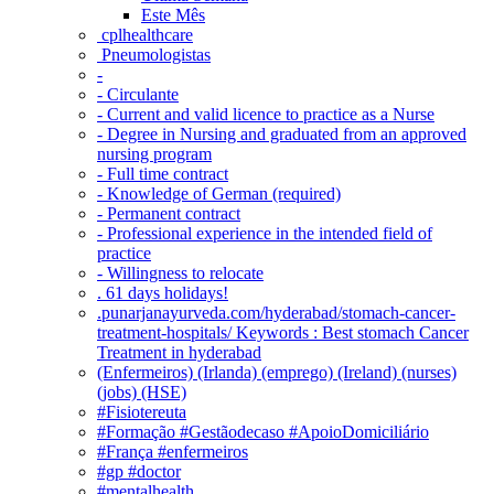
Este Mês
‎ cplhealthcare‬
Pneumologistas
-
- Circulante
- Current and valid licence to practice as a Nurse
- Degree in Nursing and graduated from an approved
nursing program
- Full time contract
- Knowledge of German (required)
- Permanent contract
- Professional experience in the intended field of
practice
- Willingness to relocate
. 61 days holidays!
.punarjanayurveda.com/hyderabad/stomach-cancer-
treatment-hospitals/ Keywords : Best stomach Cancer
Treatment in hyderabad
(Enfermeiros) (Irlanda) (emprego) (Ireland) (nurses)
(jobs) (HSE)
#Fisiotereuta
#Formação #Gestãodecaso #ApoioDomiciliário
#França #enfermeiros
#gp #doctor
#mentalhealth