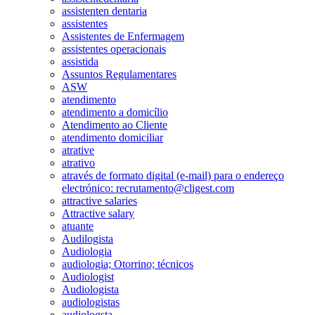
assistenten dentaria
assistentes
Assistentes de Enfermagem
assistentes operacionais
assistida
Assuntos Regulamentares
ASW
atendimento
atendimento a domicílio
Atendimento ao Cliente
atendimento domiciliar
atrative
atrativo
através de formato digital (e-mail) para o endereço
electrónico: recrutamento@cligest.com
attractive salaries
Attractive salary
atuante
Audilogista
Audiologia
audiologia; Otorrino; técnicos
Audiologist
Audiologista
audiologistas
audiologsta