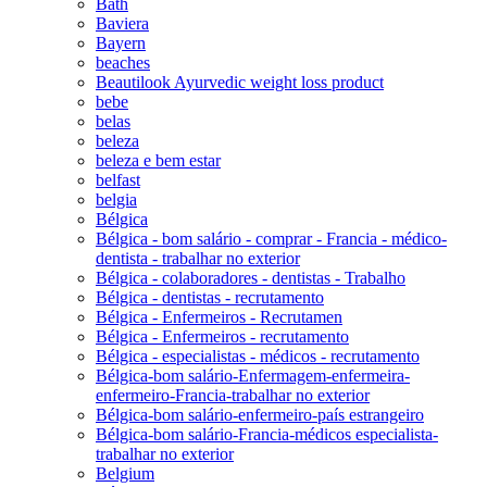
Bath
Baviera
Bayern
beaches
Beautilook Ayurvedic weight loss product
bebe
belas
beleza
beleza e bem estar
belfast
belgia
Bélgica
Bélgica - bom salário - comprar - Francia - médico-
dentista - trabalhar no exterior
Bélgica - colaboradores - dentistas - Trabalho
Bélgica - dentistas - recrutamento
Bélgica - Enfermeiros - Recrutamen
Bélgica - Enfermeiros - recrutamento
Bélgica - especialistas - médicos - recrutamento
Bélgica-bom salário-Enfermagem-enfermeira-
enfermeiro-Francia-trabalhar no exterior
Bélgica-bom salário-enfermeiro-país estrangeiro
Bélgica-bom salário-Francia-médicos especialista-
trabalhar no exterior
Belgium