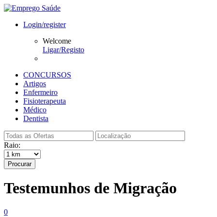
Login/register
Welcome
Ligar/Registo
CONCURSOS
Artigos
Enfermeiro
Fisioterapeuta
Médico
Dentista
Raio:
Procurar
Testemunhos de Migração
0