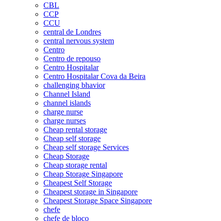
CBL
CCP
CCU
central de Londres
central nervous system
Centro
Centro de repouso
Centro Hospitalar
Centro Hospitalar Cova da Beira
challenging bhavior
Channel Island
channel islands
charge nurse
charge nurses
Cheap rental storage
Cheap self storage
Cheap self storage Services
Cheap Storage
Cheap storage rental
Cheap Storage Singapore
Cheapest Self Storage
Cheapest storage in Singapore
Cheapest Storage Space Singapore
chefe
chefe de bloco