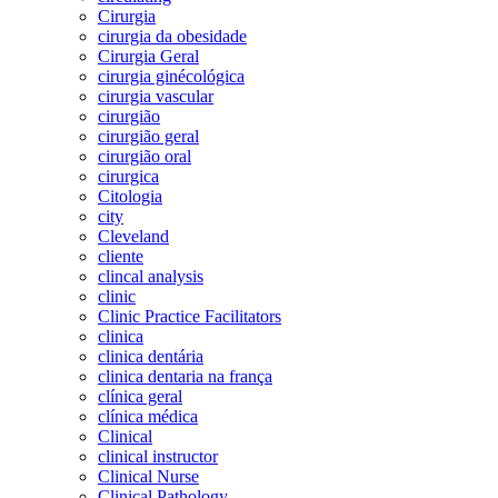
Cirurgia
cirurgia da obesidade
Cirurgia Geral
cirurgia ginécológica
cirurgia vascular
cirurgião
cirurgião geral
cirurgião oral
cirurgica
Citologia
city
Cleveland
cliente
clincal analysis
clinic
Clinic Practice Facilitators
clinica
clinica dentária
clinica dentaria na frança
clínica geral
clínica médica
Clinical
clinical instructor
Clinical Nurse
Clinical Pathology