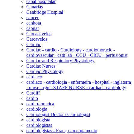
canal hospitalar
Canarias
Canbridge Hospital
cancer
canhota
capilar
Carcacavelos
Carcavelos
Cardiac
Cardiac - cardio - Cardiology - cardiothoracic -
cardiovascular - cath lab - CCU - CICU - perfusionist
Cardiac and Respiratory Physiology
Cardiac Nurses
Cardiac Physiology
cardiaco
cardiaco - cardiologia - enfermeira - hospital - inglaterra
- nurse - rgn - STAFF NURSE - cardiac - cardiology
Cardiff
cardio
cardio-toracica
cardiologia
Cardiologist Doctor / Cardiologist
cardiologista
cardiologistas
cardiologistas - França - recrutamento