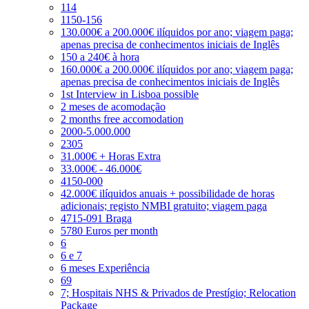
114
1150-156
130.000€ a 200.000€ ilíquidos por ano; viagem paga;
apenas precisa de conhecimentos iniciais de Inglês
150 a 240€ à hora
160.000€ a 200.000€ ilíquidos por ano; viagem paga;
apenas precisa de conhecimentos iniciais de Inglês
1st Interview in Lisboa possible
2 meses de acomodação
2 months free accomodation
2000-5.000.000
2305
31.000€ + Horas Extra
33.000€ - 46.000€
4150-000
42.000€ ilíquidos anuais + possibilidade de horas
adicionais; registo NMBI gratuito; viagem paga
4715-091 Braga
5780 Euros per month
6
6 e 7
6 meses Experiência
69
7; Hospitais NHS & Privados de Prestígio; Relocation
Package