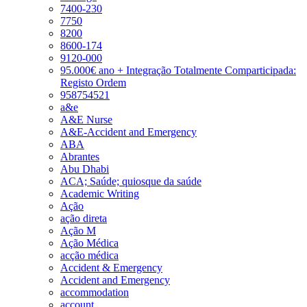
7400-230
7750
8200
8600-174
9120-000
95.000€ ano + Integração Totalmente Comparticipada:
Registo Ordem
958754521
a&e
A&E Nurse
A&E-Accident and Emergency
ABA
Abrantes
Abu Dhabi
ACA; Saúde; quiosque da saúde
Academic Writing
Ação
ação direta
Ação M
Ação Médica
acção médica
Accident & Emergency
Accident and Emergency
accommodation
account