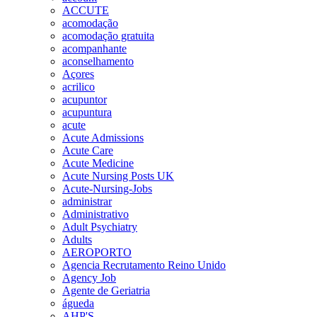
ACCUTE
acomodação
acomodação gratuita
acompanhante
aconselhamento
Açores
acrilico
acupuntor
acupuntura
acute
Acute Admissions
Acute Care
Acute Medicine
Acute Nursing Posts UK
Acute-Nursing-Jobs
administrar
Administrativo
Adult Psychiatry
Adults
AEROPORTO
Agencia Recrutamento Reino Unido
Agency Job
Agente de Geriatria
águeda
AHP'S