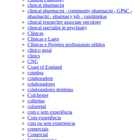
clinical pharmacist
clinical pharmacist - community pharmacist - GPhC -
pharmacist - pharmacy job - vaistininkas
clinical researcher associate oncology
clinical specialist in psychiatry
Clínicas
Clínicas e Lares
Clínicas e Projetos profissionais sólidos
clínico geral
clinics
CNC
Coast of England
coimbra
colaboradore
colaboradores
colaboradores dentistas
Colchester
colheitas
colorretal
com e sem experiência
Com experiência
com ou sem experiencia
comerciais
Comercial