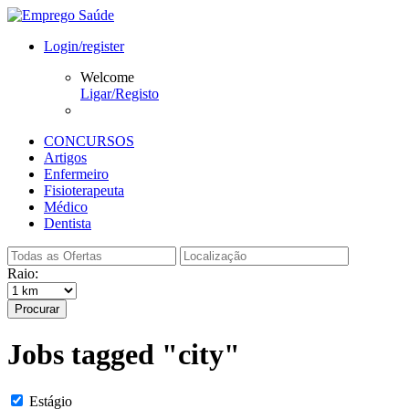
Login/register
Welcome
Ligar/Registo
CONCURSOS
Artigos
Enfermeiro
Fisioterapeuta
Médico
Dentista
Raio:
Procurar
Jobs tagged "city"
Estágio