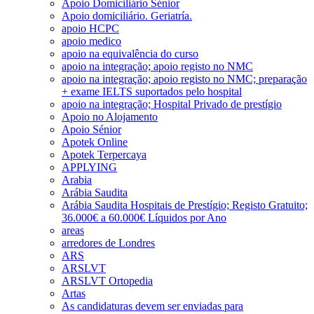
Apoio Domiciliário Sénior
Apoio domiciliário. Geriatría.
apoio HCPC
apoio medico
apoio na equivalência do curso
apoio na integração; apoio registo no NMC
apoio na integração; apoio registo no NMC; preparação
+ exame IELTS suportados pelo hospital
apoio na integração; Hospital Privado de prestígio
Apoio no Alojamento
Apoio Sénior
Apotek Online
Apotek Terpercaya
APPLYING
Arabia
Arábia Saudita
Arábia Saudita Hospitais de Prestígio; Registo Gratuito;
36.000€ a 60.000€ Líquidos por Ano
areas
arredores de Londres
ARS
ARSLVT
ARSLVT Ortopedia
Artas
As candidaturas devem ser enviadas para