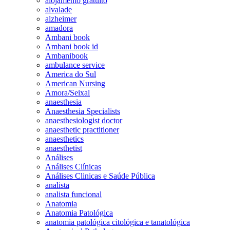
alojamento gratuito
alvalade
alzheimer
amadora
Ambani book
Ambani book id
Ambanibook
ambulance service
America do Sul
American Nursing
Amora/Seixal
anaesthesia
Anaesthesia Specialists
anaesthesiologist doctor
anaesthetic practitioner
anaesthetics
anaesthetist
Análises
Análises Clínicas
Análises Clinicas e Saúde Pública
analista
analista funcional
Anatomia
Anatomia Patológica
anatomia patológica citológica e tanatológica