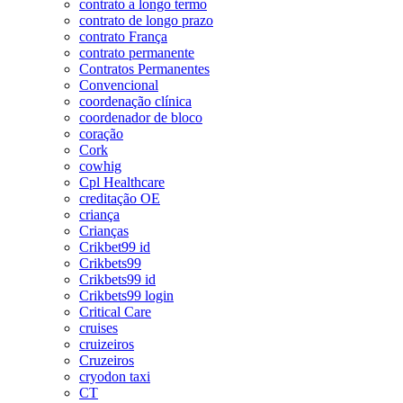
contrato a longo termo
contrato de longo prazo
contrato França
contrato permanente
Contratos Permanentes
Convencional
coordenação clínica
coordenador de bloco
coração
Cork
cowhig
Cpl Healthcare
creditação OE
criança
Crianças
Crikbet99 id
Crikbets99
Crikbets99 id
Crikbets99 login
Critical Care
cruises
cruizeiros
Cruzeiros
cryodon taxi
CT