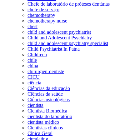
Chefe de laboratório de próteses dentárias
chefe de serviço
chemotherapy
chemotherapy nurse
chest
child and adolescent psychiatrist
Child and Adolescent Psychiatry
child and adolescent psychiatry specialist
Child Psychiatrist In Patna
Childreen
chile
china
chirurgien-dentiste
CICU
ciência
Ciências da educação
Ciências da saúde
Ciências psicológicas
cientista
Cientista Biomédica
cientista do laboratório
cientista médico
Cientistas clínicos
Cínica Geral
circulating