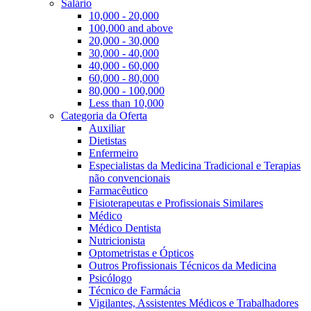
Salário
10,000 - 20,000
100,000 and above
20,000 - 30,000
30,000 - 40,000
40,000 - 60,000
60,000 - 80,000
80,000 - 100,000
Less than 10,000
Categoria da Oferta
Auxiliar
Dietistas
Enfermeiro
Especialistas da Medicina Tradicional e Terapias
não convencionais
Farmacêutico
Fisioterapeutas e Profissionais Similares
Médico
Médico Dentista
Nutricionista
Optometristas e Ópticos
Outros Profissionais Técnicos da Medicina
Psicólogo
Técnico de Farmácia
Vigilantes, Assistentes Médicos e Trabalhadores