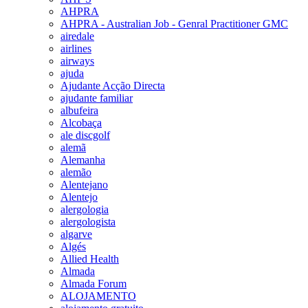
AHPRA
AHPRA - Australian Job - Genral Practitioner GMC
airedale
airlines
airways
ajuda
Ajudante Acção Directa
ajudante familiar
albufeira
Alcobaça
ale discgolf
alemã
Alemanha
alemão
Alentejano
Alentejo
alergologia
alergologista
algarve
Algés
Allied Health
Almada
Almada Forum
ALOJAMENTO