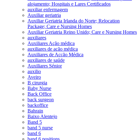
alojamento; Hospitais e Lares Certificados
auxiliar enfermagem
Auxiliar geriatria
Auxiliar Geriatria Irlanda do Norte; Relocation
Package; Care e Nursing Homes
Auxiliar Geriatria Reino Unido; Care e Nursing Homes
auxiliares
Auxiliares Ação médica
auxiliares de ação médica
Auxiliares de Acção Médica
auxiliares de saúde
Auxiliares Sénior
auxilio
Aveiro
B cirurgia
Baby Nurse
Back Office
back surgeon
backoffice
Bahrain
Baixo Alentejo
Band 5
band 5 nurse
band 6
band 6 positions