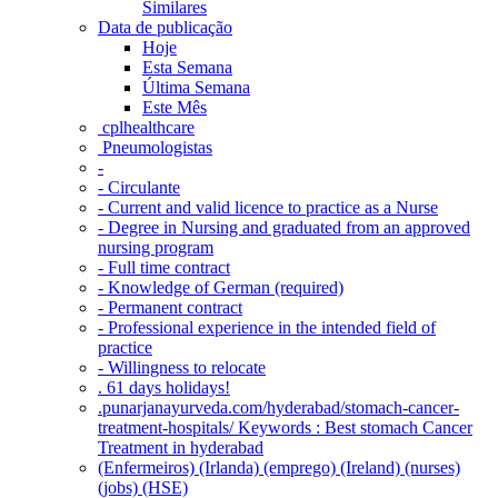
Similares
Data de publicação
Hoje
Esta Semana
Última Semana
Este Mês
‎ cplhealthcare‬
Pneumologistas
-
- Circulante
- Current and valid licence to practice as a Nurse
- Degree in Nursing and graduated from an approved
nursing program
- Full time contract
- Knowledge of German (required)
- Permanent contract
- Professional experience in the intended field of
practice
- Willingness to relocate
. 61 days holidays!
.punarjanayurveda.com/hyderabad/stomach-cancer-
treatment-hospitals/ Keywords : Best stomach Cancer
Treatment in hyderabad
(Enfermeiros) (Irlanda) (emprego) (Ireland) (nurses)
(jobs) (HSE)