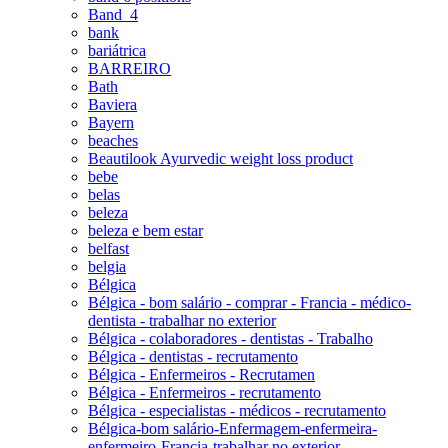
Band_4
bank
bariátrica
BARREIRO
Bath
Baviera
Bayern
beaches
Beautilook Ayurvedic weight loss product
bebe
belas
beleza
beleza e bem estar
belfast
belgia
Bélgica
Bélgica - bom salário - comprar - Francia - médico-
dentista - trabalhar no exterior
Bélgica - colaboradores - dentistas - Trabalho
Bélgica - dentistas - recrutamento
Bélgica - Enfermeiros - Recrutamen
Bélgica - Enfermeiros - recrutamento
Bélgica - especialistas - médicos - recrutamento
Bélgica-bom salário-Enfermagem-enfermeira-
enfermeiro-Francia-trabalhar no exterior