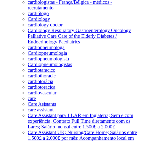
cardiologistas - França/Bélgica - médicos -
recrutamento
cardiólogo
Cardiology
cardiology doctor
Cardiology Respiratory Gastroenterology Oncology
Palliative Care Care of the Elderly Diabetes /
Endocrinology Paediatrics
cardiopneumologa
Cardiopneumologia
cardiopneumologista
Cardiopneumologistas
cardiotaracico
cardiothoracic
cardiotorácia
cardiotoracica
cardiovascular
care
Care Asistants
care assistant
Care Assistant para 1 LAR em Inglaterra; Sem e com
experiência; Contrato Full Time diretamente com os
Lares; Salário mensal entre 1.500£ a 2.000£
Care Assistant UK; Nursing/Care Home; Salários entre
1.500£ a 2.000£ por mês; Acompanhamento local em