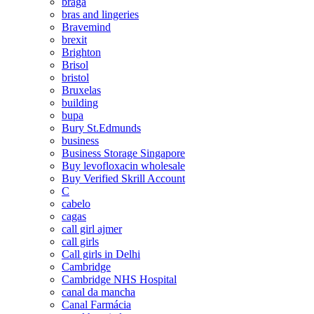
braga
bras and lingeries
Bravemind
brexit
Brighton
Brisol
bristol
Bruxelas
building
bupa
Bury St.Edmunds
business
Business Storage Singapore
Buy levofloxacin wholesale
Buy Verified Skrill Account
C
cabelo
cagas
call girl ajmer
call girls
Call girls in Delhi
Cambridge
Cambridge NHS Hospital
canal da mancha
Canal Farmácia