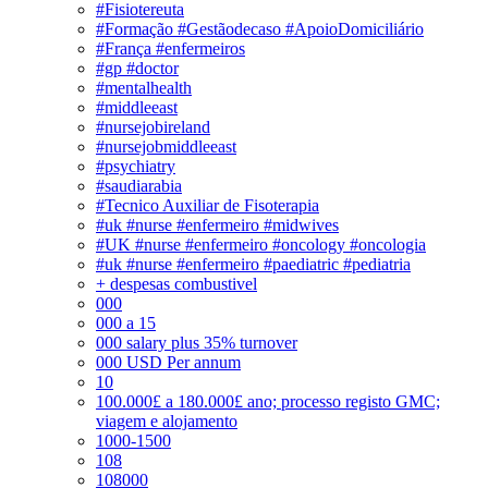
#Fisiotereuta
#Formação #Gestãodecaso #ApoioDomiciliário
#França #enfermeiros
#gp #doctor
#mentalhealth
#middleeast
#nursejobireland
#nursejobmiddleeast
#psychiatry
#saudiarabia
#Tecnico Auxiliar de Fisoterapia
#uk #nurse #enfermeiro #midwives
#UK #nurse #enfermeiro #oncology #oncologia
#uk #nurse #enfermeiro #paediatric #pediatria
+ despesas combustivel
000
000 a 15
000 salary plus 35% turnover
000 USD Per annum
10
100.000£ a 180.000£ ano; processo registo GMC;
viagem e alojamento
1000-1500
108
108000