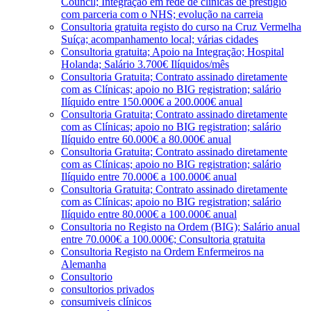
Council; Integração em rede de clínicas de prestígio
com parceria com o NHS; evolução na carreia
Consultoria gratuita registo do curso na Cruz Vermelha
Suíça; acompanhamento local; várias cidades
Consultoria gratuita; Apoio na Integração; Hospital
Holanda; Salário 3.700€ Ilíquidos/mês
Consultoria Gratuita; Contrato assinado diretamente
com as Clínicas; apoio no BIG registration; salário
Ilíquido entre 150.000€ a 200.000€ anual
Consultoria Gratuita; Contrato assinado diretamente
com as Clínicas; apoio no BIG registration; salário
Ilíquido entre 60.000€ a 80.000€ anual
Consultoria Gratuita; Contrato assinado diretamente
com as Clínicas; apoio no BIG registration; salário
Ilíquido entre 70.000€ a 100.000€ anual
Consultoria Gratuita; Contrato assinado diretamente
com as Clínicas; apoio no BIG registration; salário
Ilíquido entre 80.000€ a 100.000€ anual
Consultoria no Registo na Ordem (BIG); Salário anual
entre 70.000€ a 100.000€; Consultoria gratuita
Consultoria Registo na Ordem Enfermeiros na
Alemanha
Consultorio
consultorios privados
consumiveis clínicos