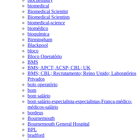
biochemistry
biomedical
Biomedical Scientist
Biomedical Scientists
biomedical-science
biomédico
bioquímica
Birmingham
Blackpool
bloco
Bloco Operatório
BMS
BMS; APCT; ACSP; CBL; UK
BMS; CBL; Recrutamento; Reino Unido; Laboratórios
Privados
bolo operatório
bom
bom salário
bom salário-especialista-especialistas-França-médico-
médicos-salário
bordeus
Bournemouth
Bournemouth General Hospital
BPL
bradford