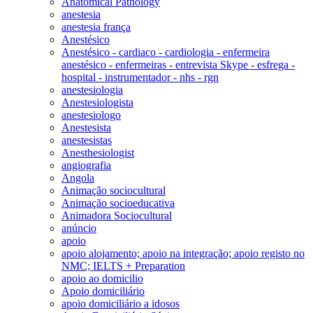
Anatomical Pathology
anestesia
anestesia frança
Anestésico
Anestésico - cardiaco - cardiologia - enfermeira
anestésico - enfermeiras - entrevista Skype - esfrega -
hospital - instrumentador - nhs - rgn
anestesiologia
Anestesiologista
anestesiologo
Anestesista
anestesistas
Anesthesiologist
angiografia
Angola
Animação sociocultural
Animação socioeducativa
Animadora Sociocultural
anúncio
apoio
apoio alojamento; apoio na integração; apoio registo no
NMC; IELTS + Preparation
apoio ao domicilio
Apoio domiciliário
apoio domiciliário a idosos