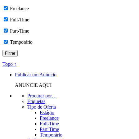
Freelance
Full-Time
Part-Time
Temporário
Topo ↑
Publicar um Anúncio
ANUNCIE AQUI
Procurar por…
Etiquetas
Tipo de Oferta
Estágio
Freelance
Full-Time
Part-Time
Temporário