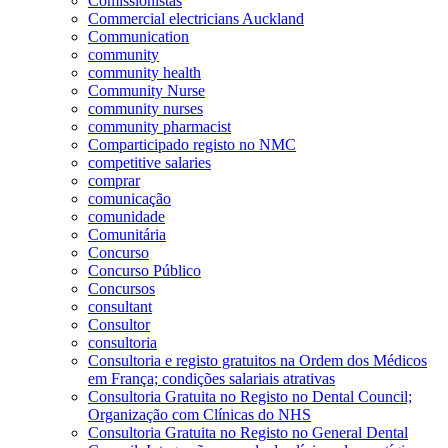
Comissionistas
Commercial electricians Auckland
Communication
community
community health
Community Nurse
community nurses
community pharmacist
Comparticipado registo no NMC
competitive salaries
comprar
comunicação
comunidade
Comunitária
Concurso
Concurso Público
Concursos
consultant
Consultor
consultoria
Consultoria e registo gratuitos na Ordem dos Médicos
em França; condições salariais atrativas
Consultoria Gratuita no Registo no Dental Council;
Organização com Clínicas do NHS
Consultoria Gratuita no Registo no General Dental