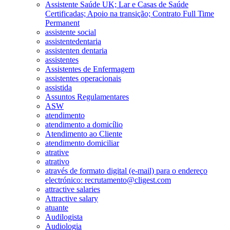
Assistente Saúde UK; Lar e Casas de Saúde
Certificadas; Apoio na transição; Contrato Full Time
Permanent
assistente social
assistentedentaria
assistenten dentaria
assistentes
Assistentes de Enfermagem
assistentes operacionais
assistida
Assuntos Regulamentares
ASW
atendimento
atendimento a domicílio
Atendimento ao Cliente
atendimento domiciliar
atrative
atrativo
através de formato digital (e-mail) para o endereço
electrónico: recrutamento@cligest.com
attractive salaries
Attractive salary
atuante
Audilogista
Audiologia