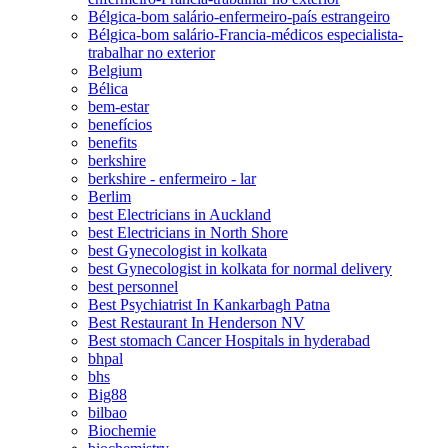
Bélgica-bom salário-enfermeiro-país estrangeiro
Bélgica-bom salário-Francia-médicos especialista-
trabalhar no exterior
Belgium
Bélica
bem-estar
benefícios
benefits
berkshire
berkshire - enfermeiro - lar
Berlim
best Electricians in Auckland
best Electricians in North Shore
best Gynecologist in kolkata
best Gynecologist in kolkata for normal delivery
best personnel
Best Psychiatrist In Kankarbagh Patna
Best Restaurant In Henderson NV
Best stomach Cancer Hospitals in hyderabad
bhpal
bhs
Big88
bilbao
Biochemie