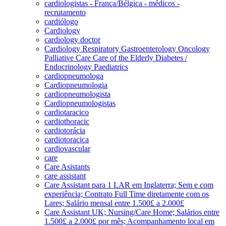
cardiologistas - França/Bélgica - médicos -
recrutamento
cardiólogo
Cardiology
cardiology doctor
Cardiology Respiratory Gastroenterology Oncology
Palliative Care Care of the Elderly Diabetes /
Endocrinology Paediatrics
cardiopneumologa
Cardiopneumologia
cardiopneumologista
Cardiopneumologistas
cardiotaracico
cardiothoracic
cardiotorácia
cardiotoracica
cardiovascular
care
Care Asistants
care assistant
Care Assistant para 1 LAR em Inglaterra; Sem e com
experiência; Contrato Full Time diretamente com os
Lares; Salário mensal entre 1.500£ a 2.000£
Care Assistant UK; Nursing/Care Home; Salários entre
1.500£ a 2.000£ por mês; Acompanhamento local em