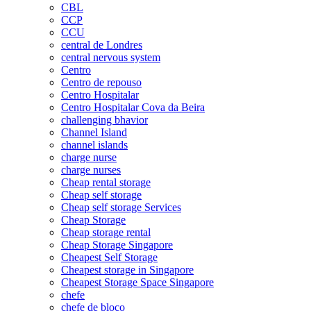
CBL
CCP
CCU
central de Londres
central nervous system
Centro
Centro de repouso
Centro Hospitalar
Centro Hospitalar Cova da Beira
challenging bhavior
Channel Island
channel islands
charge nurse
charge nurses
Cheap rental storage
Cheap self storage
Cheap self storage Services
Cheap Storage
Cheap storage rental
Cheap Storage Singapore
Cheapest Self Storage
Cheapest storage in Singapore
Cheapest Storage Space Singapore
chefe
chefe de bloco