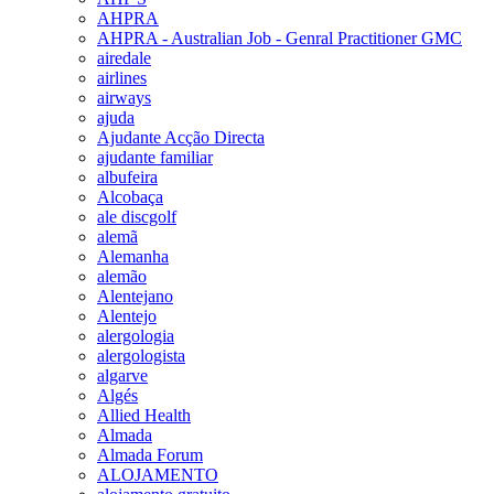
AHPRA
AHPRA - Australian Job - Genral Practitioner GMC
airedale
airlines
airways
ajuda
Ajudante Acção Directa
ajudante familiar
albufeira
Alcobaça
ale discgolf
alemã
Alemanha
alemão
Alentejano
Alentejo
alergologia
alergologista
algarve
Algés
Allied Health
Almada
Almada Forum
ALOJAMENTO