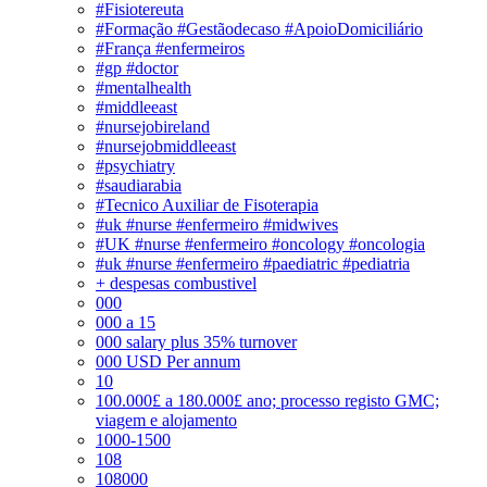
#Fisiotereuta
#Formação #Gestãodecaso #ApoioDomiciliário
#França #enfermeiros
#gp #doctor
#mentalhealth
#middleeast
#nursejobireland
#nursejobmiddleeast
#psychiatry
#saudiarabia
#Tecnico Auxiliar de Fisoterapia
#uk #nurse #enfermeiro #midwives
#UK #nurse #enfermeiro #oncology #oncologia
#uk #nurse #enfermeiro #paediatric #pediatria
+ despesas combustivel
000
000 a 15
000 salary plus 35% turnover
000 USD Per annum
10
100.000£ a 180.000£ ano; processo registo GMC;
viagem e alojamento
1000-1500
108
108000