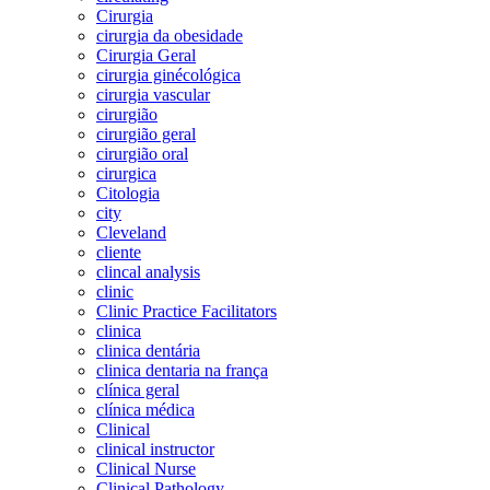
Cirurgia
cirurgia da obesidade
Cirurgia Geral
cirurgia ginécológica
cirurgia vascular
cirurgião
cirurgião geral
cirurgião oral
cirurgica
Citologia
city
Cleveland
cliente
clincal analysis
clinic
Clinic Practice Facilitators
clinica
clinica dentária
clinica dentaria na frança
clínica geral
clínica médica
Clinical
clinical instructor
Clinical Nurse
Clinical Pathology