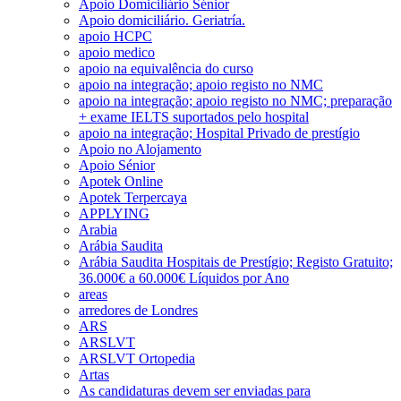
Apoio Domiciliário Sénior
Apoio domiciliário. Geriatría.
apoio HCPC
apoio medico
apoio na equivalência do curso
apoio na integração; apoio registo no NMC
apoio na integração; apoio registo no NMC; preparação
+ exame IELTS suportados pelo hospital
apoio na integração; Hospital Privado de prestígio
Apoio no Alojamento
Apoio Sénior
Apotek Online
Apotek Terpercaya
APPLYING
Arabia
Arábia Saudita
Arábia Saudita Hospitais de Prestígio; Registo Gratuito;
36.000€ a 60.000€ Líquidos por Ano
areas
arredores de Londres
ARS
ARSLVT
ARSLVT Ortopedia
Artas
As candidaturas devem ser enviadas para