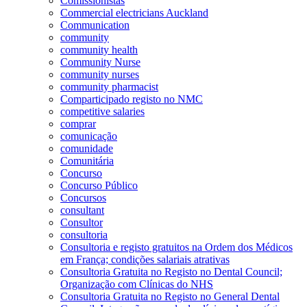
Comissionistas
Commercial electricians Auckland
Communication
community
community health
Community Nurse
community nurses
community pharmacist
Comparticipado registo no NMC
competitive salaries
comprar
comunicação
comunidade
Comunitária
Concurso
Concurso Público
Concursos
consultant
Consultor
consultoria
Consultoria e registo gratuitos na Ordem dos Médicos
em França; condições salariais atrativas
Consultoria Gratuita no Registo no Dental Council;
Organização com Clínicas do NHS
Consultoria Gratuita no Registo no General Dental