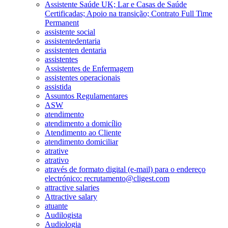
Assistente Saúde UK; Lar e Casas de Saúde
Certificadas; Apoio na transição; Contrato Full Time
Permanent
assistente social
assistentedentaria
assistenten dentaria
assistentes
Assistentes de Enfermagem
assistentes operacionais
assistida
Assuntos Regulamentares
ASW
atendimento
atendimento a domicílio
Atendimento ao Cliente
atendimento domiciliar
atrative
atrativo
através de formato digital (e-mail) para o endereço
electrónico: recrutamento@cligest.com
attractive salaries
Attractive salary
atuante
Audilogista
Audiologia