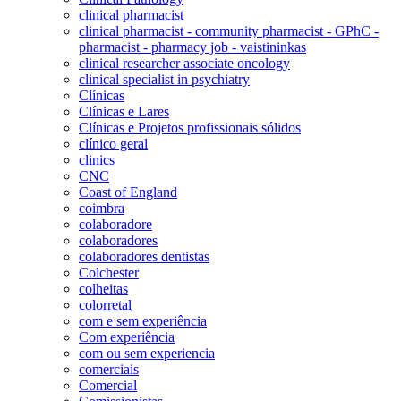
clinical pharmacist
clinical pharmacist - community pharmacist - GPhC -
pharmacist - pharmacy job - vaistininkas
clinical researcher associate oncology
clinical specialist in psychiatry
Clínicas
Clínicas e Lares
Clínicas e Projetos profissionais sólidos
clínico geral
clinics
CNC
Coast of England
coimbra
colaboradore
colaboradores
colaboradores dentistas
Colchester
colheitas
colorretal
com e sem experiência
Com experiência
com ou sem experiencia
comerciais
Comercial