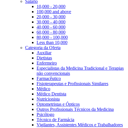
Salário
10,000 - 20,000
100,000 and above
20,000 - 30,000
30,000 - 40,000
40,000 - 60,000
60,000 - 80,000
80,000 - 100,000
Less than 10,000
Categoria da Oferta
Auxiliar
Dietistas
Enfermeiro
Especialistas da Medicina Tradicional e Terapias
não convencionais
Farmacêutico
Fisioterapeutas e Profissionais Similares
Médico
Médico Dentista
Nutricionista
Optometristas e Ópticos
Outros Profissionais Técnicos da Medicina
Psicólogo
Técnico de Farmácia
Vigilantes, Assistentes Médicos e Trabalhadores