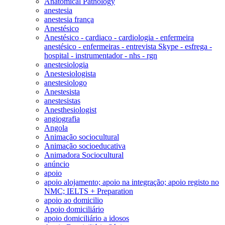
Anatomical Pathology
anestesia
anestesia frança
Anestésico
Anestésico - cardiaco - cardiologia - enfermeira
anestésico - enfermeiras - entrevista Skype - esfrega -
hospital - instrumentador - nhs - rgn
anestesiologia
Anestesiologista
anestesiologo
Anestesista
anestesistas
Anesthesiologist
angiografia
Angola
Animação sociocultural
Animação socioeducativa
Animadora Sociocultural
anúncio
apoio
apoio alojamento; apoio na integração; apoio registo no
NMC; IELTS + Preparation
apoio ao domicilio
Apoio domiciliário
apoio domiciliário a idosos