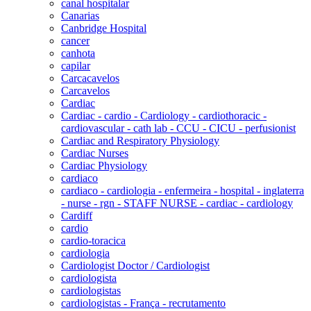
canal hospitalar
Canarias
Canbridge Hospital
cancer
canhota
capilar
Carcacavelos
Carcavelos
Cardiac
Cardiac - cardio - Cardiology - cardiothoracic -
cardiovascular - cath lab - CCU - CICU - perfusionist
Cardiac and Respiratory Physiology
Cardiac Nurses
Cardiac Physiology
cardiaco
cardiaco - cardiologia - enfermeira - hospital - inglaterra
- nurse - rgn - STAFF NURSE - cardiac - cardiology
Cardiff
cardio
cardio-toracica
cardiologia
Cardiologist Doctor / Cardiologist
cardiologista
cardiologistas
cardiologistas - França - recrutamento