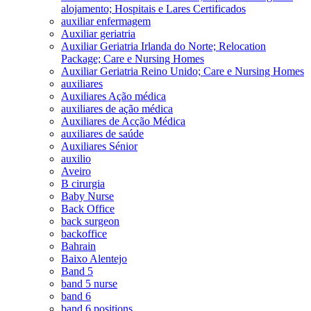
alojamento; Hospitais e Lares Certificados
auxiliar enfermagem
Auxiliar geriatria
Auxiliar Geriatria Irlanda do Norte; Relocation
Package; Care e Nursing Homes
Auxiliar Geriatria Reino Unido; Care e Nursing Homes
auxiliares
Auxiliares Ação médica
auxiliares de ação médica
Auxiliares de Acção Médica
auxiliares de saúde
Auxiliares Sénior
auxilio
Aveiro
B cirurgia
Baby Nurse
Back Office
back surgeon
backoffice
Bahrain
Baixo Alentejo
Band 5
band 5 nurse
band 6
band 6 positions