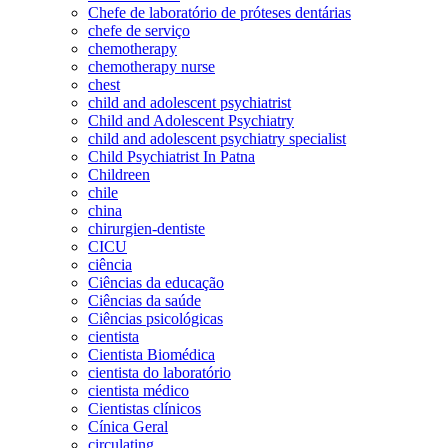
Chefe de laboratório de próteses dentárias
chefe de serviço
chemotherapy
chemotherapy nurse
chest
child and adolescent psychiatrist
Child and Adolescent Psychiatry
child and adolescent psychiatry specialist
Child Psychiatrist In Patna
Childreen
chile
china
chirurgien-dentiste
CICU
ciência
Ciências da educação
Ciências da saúde
Ciências psicológicas
cientista
Cientista Biomédica
cientista do laboratório
cientista médico
Cientistas clínicos
Cínica Geral
circulating