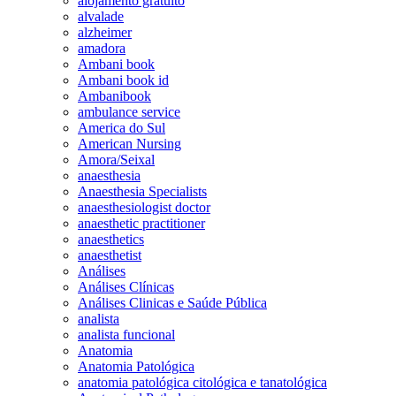
alojamento gratuito
alvalade
alzheimer
amadora
Ambani book
Ambani book id
Ambanibook
ambulance service
America do Sul
American Nursing
Amora/Seixal
anaesthesia
Anaesthesia Specialists
anaesthesiologist doctor
anaesthetic practitioner
anaesthetics
anaesthetist
Análises
Análises Clínicas
Análises Clinicas e Saúde Pública
analista
analista funcional
Anatomia
Anatomia Patológica
anatomia patológica citológica e tanatológica