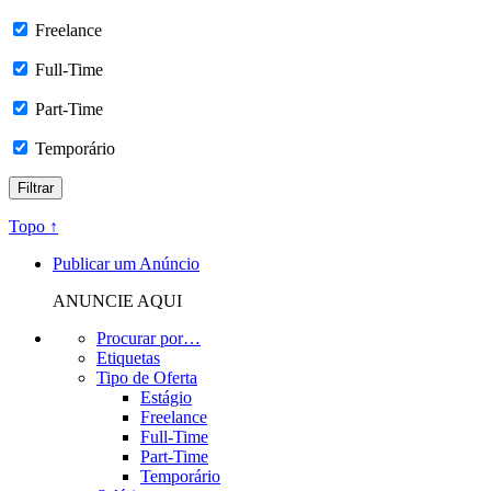
Freelance
Full-Time
Part-Time
Temporário
Topo ↑
Publicar um Anúncio
ANUNCIE AQUI
Procurar por…
Etiquetas
Tipo de Oferta
Estágio
Freelance
Full-Time
Part-Time
Temporário