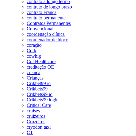
contrato a longo termo
contrato de longo prazo
contrato França
contrato permanente
Contratos Permanentes
Convencional
coordenação clínica
coordenador de bloco
coração
Cork
cowhig
Cpl Healthcare
creditação OE
criança
Crianças
Crikbet99 id
Crikbets99
Crikbets99 id
Crikbets99 login
Critical Care
cruises
cruizeiros
Cruzeiros
cryodon taxi
CT