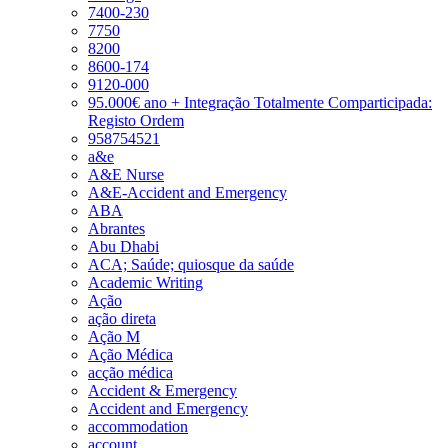
7400-230
7750
8200
8600-174
9120-000
95.000€ ano + Integração Totalmente Comparticipada:
Registo Ordem
958754521
a&e
A&E Nurse
A&E-Accident and Emergency
ABA
Abrantes
Abu Dhabi
ACA; Saúde; quiosque da saúde
Academic Writing
Ação
ação direta
Ação M
Ação Médica
acção médica
Accident & Emergency
Accident and Emergency
accommodation
account