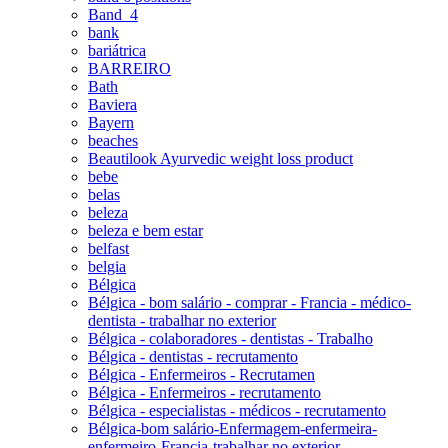
Band_4
bank
bariátrica
BARREIRO
Bath
Baviera
Bayern
beaches
Beautilook Ayurvedic weight loss product
bebe
belas
beleza
beleza e bem estar
belfast
belgia
Bélgica
Bélgica - bom salário - comprar - Francia - médico-
dentista - trabalhar no exterior
Bélgica - colaboradores - dentistas - Trabalho
Bélgica - dentistas - recrutamento
Bélgica - Enfermeiros - Recrutamen
Bélgica - Enfermeiros - recrutamento
Bélgica - especialistas - médicos - recrutamento
Bélgica-bom salário-Enfermagem-enfermeira-
enfermeiro-Francia-trabalhar no exterior