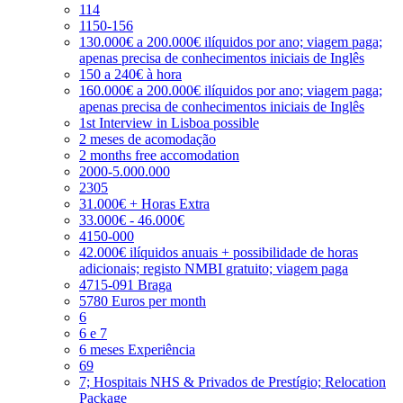
114
1150-156
130.000€ a 200.000€ ilíquidos por ano; viagem paga;
apenas precisa de conhecimentos iniciais de Inglês
150 a 240€ à hora
160.000€ a 200.000€ ilíquidos por ano; viagem paga;
apenas precisa de conhecimentos iniciais de Inglês
1st Interview in Lisboa possible
2 meses de acomodação
2 months free accomodation
2000-5.000.000
2305
31.000€ + Horas Extra
33.000€ - 46.000€
4150-000
42.000€ ilíquidos anuais + possibilidade de horas
adicionais; registo NMBI gratuito; viagem paga
4715-091 Braga
5780 Euros per month
6
6 e 7
6 meses Experiência
69
7; Hospitais NHS & Privados de Prestígio; Relocation
Package