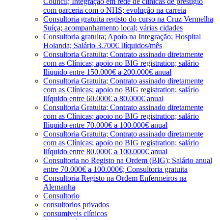
Council; Integração em rede de clínicas de prestígio
com parceria com o NHS; evolução na carreia
Consultoria gratuita registo do curso na Cruz Vermelha
Suíça; acompanhamento local; várias cidades
Consultoria gratuita; Apoio na Integração; Hospital
Holanda; Salário 3.700€ Ilíquidos/mês
Consultoria Gratuita; Contrato assinado diretamente
com as Clínicas; apoio no BIG registration; salário
Ilíquido entre 150.000€ a 200.000€ anual
Consultoria Gratuita; Contrato assinado diretamente
com as Clínicas; apoio no BIG registration; salário
Ilíquido entre 60.000€ a 80.000€ anual
Consultoria Gratuita; Contrato assinado diretamente
com as Clínicas; apoio no BIG registration; salário
Ilíquido entre 70.000€ a 100.000€ anual
Consultoria Gratuita; Contrato assinado diretamente
com as Clínicas; apoio no BIG registration; salário
Ilíquido entre 80.000€ a 100.000€ anual
Consultoria no Registo na Ordem (BIG); Salário anual
entre 70.000€ a 100.000€; Consultoria gratuita
Consultoria Registo na Ordem Enfermeiros na
Alemanha
Consultorio
consultorios privados
consumiveis clínicos