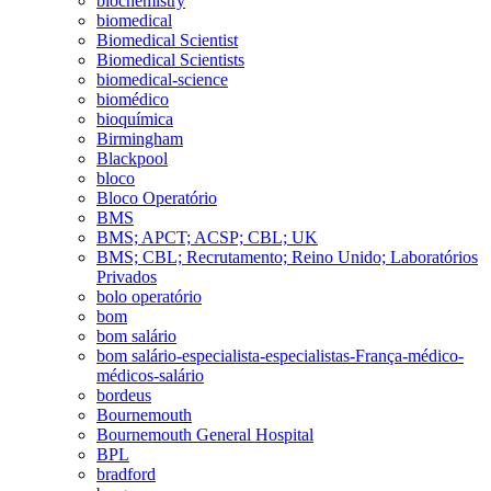
biochemistry
biomedical
Biomedical Scientist
Biomedical Scientists
biomedical-science
biomédico
bioquímica
Birmingham
Blackpool
bloco
Bloco Operatório
BMS
BMS; APCT; ACSP; CBL; UK
BMS; CBL; Recrutamento; Reino Unido; Laboratórios
Privados
bolo operatório
bom
bom salário
bom salário-especialista-especialistas-França-médico-
médicos-salário
bordeus
Bournemouth
Bournemouth General Hospital
BPL
bradford