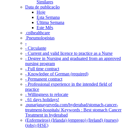
Similares
Data de publicação
Hoje
Esta Semana
Última Semana
Este Mês
‎ cplhealthcare‬
Pneumologistas
-
- Circulante
- Current and valid licence to practice as a Nurse
- Degree in Nursing and graduated from an approved
nursing program
- Full time contract
- Knowledge of German (required)
- Permanent contract
- Professional experience in the intended field of
practice
- Willingness to relocate
. 61 days holidays!
.punarjanayurveda.com/hyderabad/stomach-cancer-
treatment-hospitals/ Keywords : Best stomach Cancer
Treatment in hyderabad
(Enfermeiros) (Irlanda) (emprego) (Ireland) (nurses)
(jobs) (HSE)