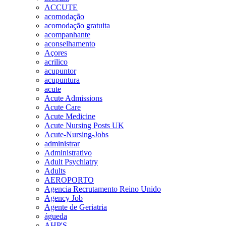
ACCUTE
acomodação
acomodação gratuita
acompanhante
aconselhamento
Açores
acrilico
acupuntor
acupuntura
acute
Acute Admissions
Acute Care
Acute Medicine
Acute Nursing Posts UK
Acute-Nursing-Jobs
administrar
Administrativo
Adult Psychiatry
Adults
AEROPORTO
Agencia Recrutamento Reino Unido
Agency Job
Agente de Geriatria
águeda
AHP'S