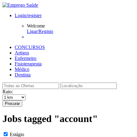
Login/register
Welcome
Ligar/Registo
CONCURSOS
Artigos
Enfermeiro
Fisioterapeuta
Médico
Dentista
Raio:
Procurar
Jobs tagged "account"
Estágio