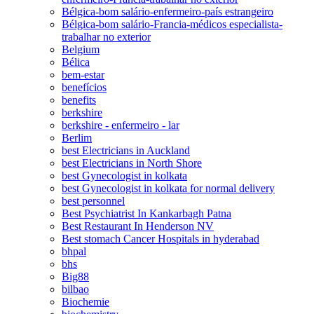
Bélgica-bom salário-enfermeiro-país estrangeiro
Bélgica-bom salário-Francia-médicos especialista-
trabalhar no exterior
Belgium
Bélica
bem-estar
benefícios
benefits
berkshire
berkshire - enfermeiro - lar
Berlim
best Electricians in Auckland
best Electricians in North Shore
best Gynecologist in kolkata
best Gynecologist in kolkata for normal delivery
best personnel
Best Psychiatrist In Kankarbagh Patna
Best Restaurant In Henderson NV
Best stomach Cancer Hospitals in hyderabad
bhpal
bhs
Big88
bilbao
Biochemie