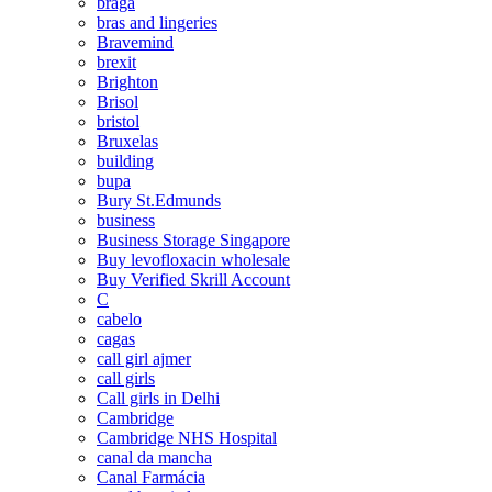
braga
bras and lingeries
Bravemind
brexit
Brighton
Brisol
bristol
Bruxelas
building
bupa
Bury St.Edmunds
business
Business Storage Singapore
Buy levofloxacin wholesale
Buy Verified Skrill Account
C
cabelo
cagas
call girl ajmer
call girls
Call girls in Delhi
Cambridge
Cambridge NHS Hospital
canal da mancha
Canal Farmácia