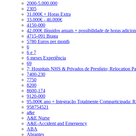
2000-5.000.000
2305
31.000€ + Horas Extra
33.000€ - 46.000€
4150-000
42.000€ ilíquidos anuais + possibilidade de horas adicio
4715-091 Braga
5780 Euros per month
6
6 e 7
6 meses Experiência
69
7; Hospitais NHS & Privados de Prestígio; Relocation P
7400-230
7750
8200
8600-174
9120-000
95.000€ ano + Integração Totalmente Comparticipada: 
958754521
a&e
A&E Nurse
A&E-Accident and Emergency
ABA
Abrantes