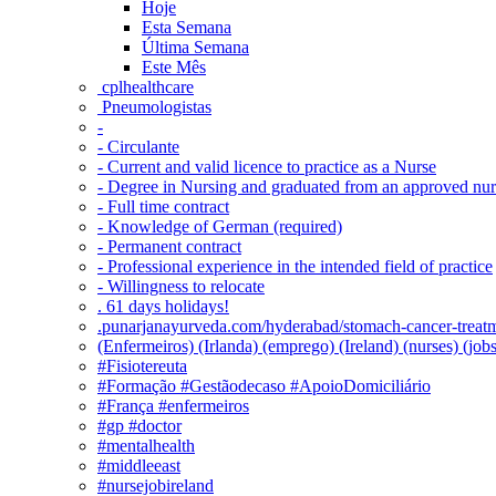
Hoje
Esta Semana
Última Semana
Este Mês
‎ cplhealthcare‬
Pneumologistas
-
- Circulante
- Current and valid licence to practice as a Nurse
- Degree in Nursing and graduated from an approved nu
- Full time contract
- Knowledge of German (required)
- Permanent contract
- Professional experience in the intended field of practice
- Willingness to relocate
. 61 days holidays!
.punarjanayurveda.com/hyderabad/stomach-cancer-treatm
(Enfermeiros) (Irlanda) (emprego) (Ireland) (nurses) (jo
#Fisiotereuta
#Formação #Gestãodecaso #ApoioDomiciliário
#França #enfermeiros
#gp #doctor
#mentalhealth
#middleeast
#nursejobireland