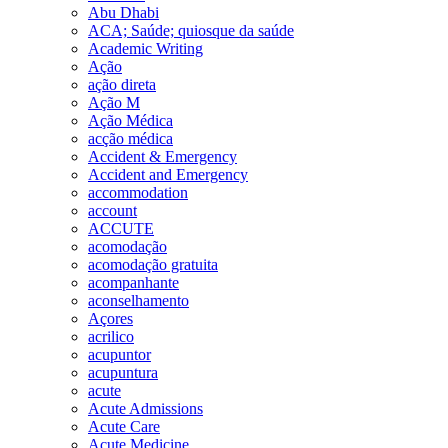
Abu Dhabi
ACA; Saúde; quiosque da saúde
Academic Writing
Ação
ação direta
Ação M
Ação Médica
acção médica
Accident & Emergency
Accident and Emergency
accommodation
account
ACCUTE
acomodação
acomodação gratuita
acompanhante
aconselhamento
Açores
acrilico
acupuntor
acupuntura
acute
Acute Admissions
Acute Care
Acute Medicine