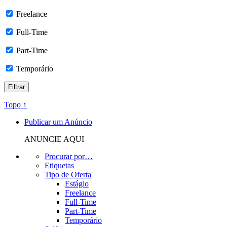
Freelance
Full-Time
Part-Time
Temporário
Topo ↑
Publicar um Anúncio
ANUNCIE AQUI
Procurar por…
Etiquetas
Tipo de Oferta
Estágio
Freelance
Full-Time
Part-Time
Temporário