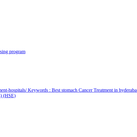
rsing program
ent-hospitals/ Keywords : Best stomach Cancer Treatment in hyderab
bs) (HSE)