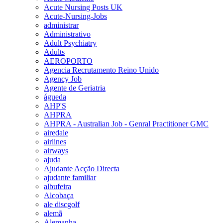
Acute Nursing Posts UK
Acute-Nursing-Jobs
administrar
Administrativo
Adult Psychiatry
Adults
AEROPORTO
Agencia Recrutamento Reino Unido
Agency Job
Agente de Geriatria
águeda
AHP'S
AHPRA
AHPRA - Australian Job - Genral Practitioner GMC
airedale
airlines
airways
ajuda
Ajudante Acção Directa
ajudante familiar
albufeira
Alcobaça
ale discgolf
alemã
Alemanha