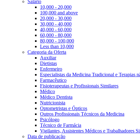
Salário
10,000 - 20,000
100,000 and above
20,000 - 30,000
30,000 - 40,000
40,000 - 60,000
60,000 - 80,000
80,000 - 100,000
Less than 10,000
Categoria da Oferta
Auxiliar
Dietistas
Enfermeiro
Especialistas da Medicina Tradicional e Terapias 
Farmacêutico
Fisioterapeutas e Profissionais Similares
Médico
Médico Dentista
Nutricionista
Optometristas e Ópticos
Outros Profissionais Técnicos da Medicina
Psicólogo
Técnico de Farmácia
Vigilantes, Assistentes Médicos e Trabalhadores Si
Data de publicação