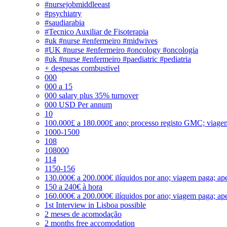
#nursejobmiddleeast
#psychiatry
#saudiarabia
#Tecnico Auxiliar de Fisoterapia
#uk #nurse #enfermeiro #midwives
#UK #nurse #enfermeiro #oncology #oncologia
#uk #nurse #enfermeiro #paediatric #pediatria
+ despesas combustivel
000
000 a 15
000 salary plus 35% turnover
000 USD Per annum
10
100.000£ a 180.000£ ano; processo registo GMC; viage
1000-1500
108
108000
114
1150-156
130.000€ a 200.000€ ilíquidos por ano; viagem paga; ape
150 a 240€ à hora
160.000€ a 200.000€ ilíquidos por ano; viagem paga; ape
1st Interview in Lisboa possible
2 meses de acomodação
2 months free accomodation