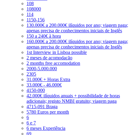
108
108000
114
1150-156
130.000€ a 200.000€ ilíquidos por ano; viagem paga;
apenas precisa de conhecimentos iniciais de Inglês
150 a 240€ à hora
160.000€ a 200.000€ ilíquidos por ano; viagem paga;
apenas precisa de conhecimentos iniciais de Inglês
1st Interview in Lisboa possible
2 meses de acomodação
2 months free accomodation
2000-5.000.000
2305
31.000€ + Horas Extra
33.000€ - 46.000€
4150-000
42.000€ ilíquidos anuais + possibilidade de horas
adicionais; registo NMBI gratuito; viagem paga
4715-091 Braga
5780 Euros per month
6
6 e 7
6 meses Experiência
69