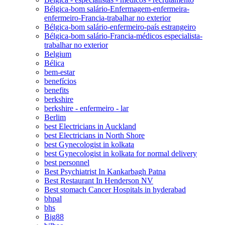
Bélgica-bom salário-Enfermagem-enfermeira-
enfermeiro-Francia-trabalhar no exterior
Bélgica-bom salário-enfermeiro-país estrangeiro
Bélgica-bom salário-Francia-médicos especialista-
trabalhar no exterior
Belgium
Bélica
bem-estar
benefícios
benefits
berkshire
berkshire - enfermeiro - lar
Berlim
best Electricians in Auckland
best Electricians in North Shore
best Gynecologist in kolkata
best Gynecologist in kolkata for normal delivery
best personnel
Best Psychiatrist In Kankarbagh Patna
Best Restaurant In Henderson NV
Best stomach Cancer Hospitals in hyderabad
bhpal
bhs
Big88