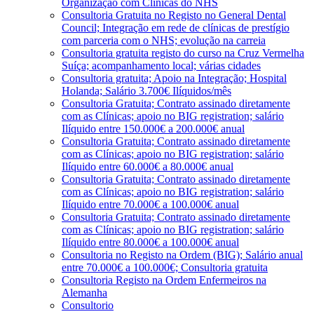
Organização com Clínicas do NHS
Consultoria Gratuita no Registo no General Dental
Council; Integração em rede de clínicas de prestígio
com parceria com o NHS; evolução na carreia
Consultoria gratuita registo do curso na Cruz Vermelha
Suíça; acompanhamento local; várias cidades
Consultoria gratuita; Apoio na Integração; Hospital
Holanda; Salário 3.700€ Ilíquidos/mês
Consultoria Gratuita; Contrato assinado diretamente
com as Clínicas; apoio no BIG registration; salário
Ilíquido entre 150.000€ a 200.000€ anual
Consultoria Gratuita; Contrato assinado diretamente
com as Clínicas; apoio no BIG registration; salário
Ilíquido entre 60.000€ a 80.000€ anual
Consultoria Gratuita; Contrato assinado diretamente
com as Clínicas; apoio no BIG registration; salário
Ilíquido entre 70.000€ a 100.000€ anual
Consultoria Gratuita; Contrato assinado diretamente
com as Clínicas; apoio no BIG registration; salário
Ilíquido entre 80.000€ a 100.000€ anual
Consultoria no Registo na Ordem (BIG); Salário anual
entre 70.000€ a 100.000€; Consultoria gratuita
Consultoria Registo na Ordem Enfermeiros na
Alemanha
Consultorio