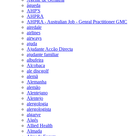
águeda
AHP'S
AHPRA
AHPRA - Australian Job - Genral Practitioner GMC
airedale
airlines
airways
ajuda
Ajudante Acção Directa
ajudante familiar
albufeira
Alcobaça
ale discgolf
alemã
Alemanha
alemão
Alentejano
Alentejo
alergologia
alergologista
algarve
Algés
Allied Health
Almada