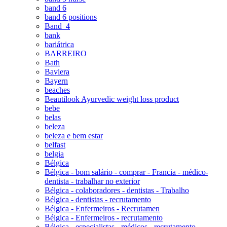
band 6
band 6 positions
Band_4
bank
bariátrica
BARREIRO
Bath
Baviera
Bayern
beaches
Beautilook Ayurvedic weight loss product
bebe
belas
beleza
beleza e bem estar
belfast
belgia
Bélgica
Bélgica - bom salário - comprar - Francia - médico-
dentista - trabalhar no exterior
Bélgica - colaboradores - dentistas - Trabalho
Bélgica - dentistas - recrutamento
Bélgica - Enfermeiros - Recrutamen
Bélgica - Enfermeiros - recrutamento
Bélgica - especialistas - médicos - recrutamento