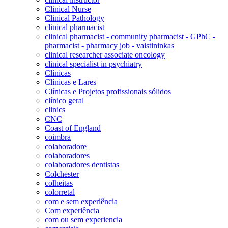
Clinical Nurse
Clinical Pathology
clinical pharmacist
clinical pharmacist - community pharmacist - GPhC -
pharmacist - pharmacy job - vaistininkas
clinical researcher associate oncology
clinical specialist in psychiatry
Clínicas
Clínicas e Lares
Clínicas e Projetos profissionais sólidos
clínico geral
clinics
CNC
Coast of England
coimbra
colaboradore
colaboradores
colaboradores dentistas
Colchester
colheitas
colorretal
com e sem experiência
Com experiência
com ou sem experiencia