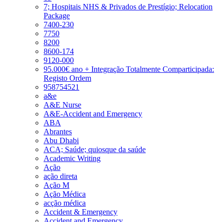
7; Hospitais NHS & Privados de Prestígio; Relocation
Package
7400-230
7750
8200
8600-174
9120-000
95.000€ ano + Integração Totalmente Comparticipada:
Registo Ordem
958754521
a&e
A&E Nurse
A&E-Accident and Emergency
ABA
Abrantes
Abu Dhabi
ACA; Saúde; quiosque da saúde
Academic Writing
Ação
ação direta
Ação M
Ação Médica
acção médica
Accident & Emergency
Accident and Emergency