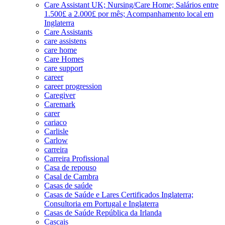
Care Assistant UK; Nursing/Care Home; Salários entre
1.500£ a 2.000£ por mês; Acompanhamento local em
Inglaterra
Care Assistants
care assistens
care home
Care Homes
care support
career
career progression
Caregiver
Caremark
carer
cariaco
Carlisle
Carlow
carreira
Carreira Profissional
Casa de repouso
Casal de Cambra
Casas de saúde
Casas de Saúde e Lares Certificados Inglaterra;
Consultoria em Portugal e Inglaterra
Casas de Saúde República da Irlanda
Cascais