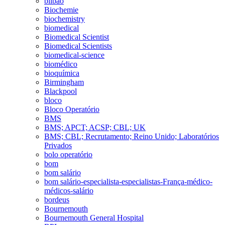
bilbao
Biochemie
biochemistry
biomedical
Biomedical Scientist
Biomedical Scientists
biomedical-science
biomédico
bioquímica
Birmingham
Blackpool
bloco
Bloco Operatório
BMS
BMS; APCT; ACSP; CBL; UK
BMS; CBL; Recrutamento; Reino Unido; Laboratórios
Privados
bolo operatório
bom
bom salário
bom salário-especialista-especialistas-França-médico-
médicos-salário
bordeus
Bournemouth
Bournemouth General Hospital