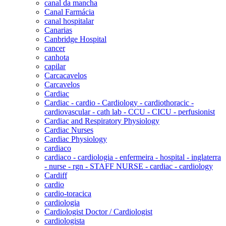
canal da mancha
Canal Farmácia
canal hospitalar
Canarias
Canbridge Hospital
cancer
canhota
capilar
Carcacavelos
Carcavelos
Cardiac
Cardiac - cardio - Cardiology - cardiothoracic -
cardiovascular - cath lab - CCU - CICU - perfusionist
Cardiac and Respiratory Physiology
Cardiac Nurses
Cardiac Physiology
cardiaco
cardiaco - cardiologia - enfermeira - hospital - inglaterra
- nurse - rgn - STAFF NURSE - cardiac - cardiology
Cardiff
cardio
cardio-toracica
cardiologia
Cardiologist Doctor / Cardiologist
cardiologista