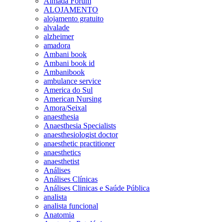
Almada Forum
ALOJAMENTO
alojamento gratuito
alvalade
alzheimer
amadora
Ambani book
Ambani book id
Ambanibook
ambulance service
America do Sul
American Nursing
Amora/Seixal
anaesthesia
Anaesthesia Specialists
anaesthesiologist doctor
anaesthetic practitioner
anaesthetics
anaesthetist
Análises
Análises Clínicas
Análises Clinicas e Saúde Pública
analista
analista funcional
Anatomia