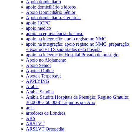
Apoio domiciliário
apoio domiciliário a idosos
Apoio Domiciliário Sénior
Apoio domiciliário. Geriatría.
apoio HCPC
apoio medico
apoio na equivalência do curso
apoio na integração; apoio registo no NMC
apoio na integração; apoio registo no NMC; preparação
+ exame IELTS suportados pelo hospital
apoio na integração; Hospital Privado de prestígio
Apoio no Alojamento
Apoio Sénior
Apotek Online
Apotek Terpercaya
APPLYING
Arabia
Arábia Saudita
Arábia Saudita Hospitais de Prestígio; Registo Gratuito;
36.000€ a 60.000€ Líquidos por Ano
areas
arredores de Londres
ARS
ARSLVT
ARSLVT Ortopedia