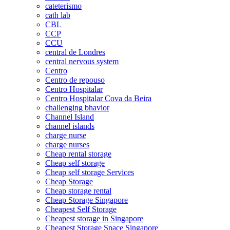
cateterismo
cath lab
CBL
CCP
CCU
central de Londres
central nervous system
Centro
Centro de repouso
Centro Hospitalar
Centro Hospitalar Cova da Beira
challenging bhavior
Channel Island
channel islands
charge nurse
charge nurses
Cheap rental storage
Cheap self storage
Cheap self storage Services
Cheap Storage
Cheap storage rental
Cheap Storage Singapore
Cheapest Self Storage
Cheapest storage in Singapore
Cheapest Storage Space Singapore