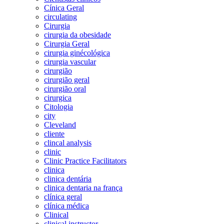
Cínica Geral
circulating
Cirurgia
cirurgia da obesidade
Cirurgia Geral
cirurgia ginécológica
cirurgia vascular
cirurgião
cirurgião geral
cirurgião oral
cirurgica
Citologia
city
Cleveland
cliente
clincal analysis
clinic
Clinic Practice Facilitators
clinica
clinica dentária
clinica dentaria na frança
clínica geral
clínica médica
Clinical
clinical instructor