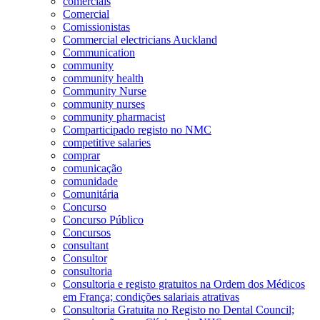
comerciais
Comercial
Comissionistas
Commercial electricians Auckland
Communication
community
community health
Community Nurse
community nurses
community pharmacist
Comparticipado registo no NMC
competitive salaries
comprar
comunicação
comunidade
Comunitária
Concurso
Concurso Público
Concursos
consultant
Consultor
consultoria
Consultoria e registo gratuitos na Ordem dos Médicos
em França; condições salariais atrativas
Consultoria Gratuita no Registo no Dental Council;