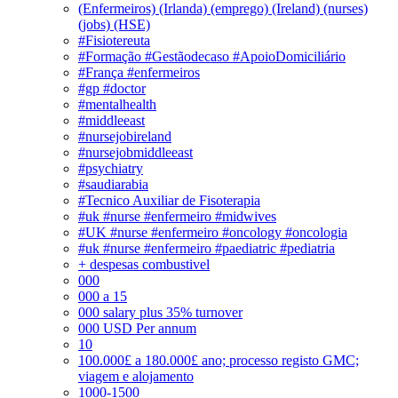
(Enfermeiros) (Irlanda) (emprego) (Ireland) (nurses)
(jobs) (HSE)
#Fisiotereuta
#Formação #Gestãodecaso #ApoioDomiciliário
#França #enfermeiros
#gp #doctor
#mentalhealth
#middleeast
#nursejobireland
#nursejobmiddleeast
#psychiatry
#saudiarabia
#Tecnico Auxiliar de Fisoterapia
#uk #nurse #enfermeiro #midwives
#UK #nurse #enfermeiro #oncology #oncologia
#uk #nurse #enfermeiro #paediatric #pediatria
+ despesas combustivel
000
000 a 15
000 salary plus 35% turnover
000 USD Per annum
10
100.000£ a 180.000£ ano; processo registo GMC;
viagem e alojamento
1000-1500