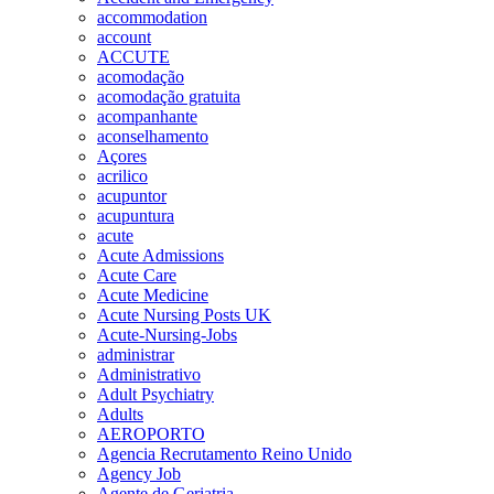
accommodation
account
ACCUTE
acomodação
acomodação gratuita
acompanhante
aconselhamento
Açores
acrilico
acupuntor
acupuntura
acute
Acute Admissions
Acute Care
Acute Medicine
Acute Nursing Posts UK
Acute-Nursing-Jobs
administrar
Administrativo
Adult Psychiatry
Adults
AEROPORTO
Agencia Recrutamento Reino Unido
Agency Job
Agente de Geriatria