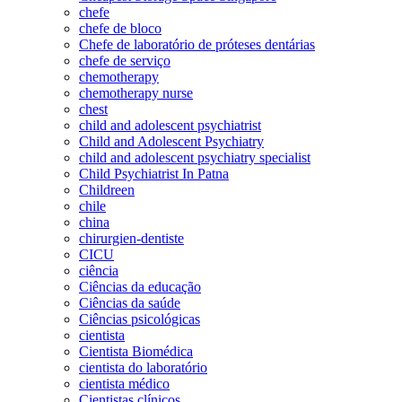
chefe
chefe de bloco
Chefe de laboratório de próteses dentárias
chefe de serviço
chemotherapy
chemotherapy nurse
chest
child and adolescent psychiatrist
Child and Adolescent Psychiatry
child and adolescent psychiatry specialist
Child Psychiatrist In Patna
Childreen
chile
china
chirurgien-dentiste
CICU
ciência
Ciências da educação
Ciências da saúde
Ciências psicológicas
cientista
Cientista Biomédica
cientista do laboratório
cientista médico
Cientistas clínicos