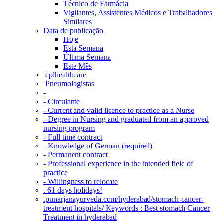
Técnico de Farmácia
Vigilantes, Assistentes Médicos e Trabalhadores
Similares
Data de publicação
Hoje
Esta Semana
Última Semana
Este Mês
‎ cplhealthcare‬
Pneumologistas
-
- Circulante
- Current and valid licence to practice as a Nurse
- Degree in Nursing and graduated from an approved
nursing program
- Full time contract
- Knowledge of German (required)
- Permanent contract
- Professional experience in the intended field of
practice
- Willingness to relocate
. 61 days holidays!
.punarjanayurveda.com/hyderabad/stomach-cancer-
treatment-hospitals/ Keywords : Best stomach Cancer
Treatment in hyderabad