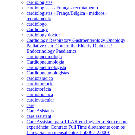
cardiologistas
cardiologistas - França - recrutamento
cardiologistas - França/Bélgica - médicos -
recrutamento
cardiólogo
Cardiology
cardiology doctor
Cardiology Respiratory Gastroenterology Oncology
Palliative Care Care of the Elderly Diabetes /
Endocrinology Paediatrics
cardiopneumologa
Cardiopneumologia
cardiopneumologista
Cardiopneumologistas
cardiotaracico
cardiothoracic
cardiotorácia
cardiotoracica
cardiovascular
care
Care Asistants
care assistant
Care Assistant para 1 LAR em Inglaterra; Sem e com
experiência; Contrato Full Time diretamente com os
Lares; Salário mensal entre 1.500£ a 2.000£