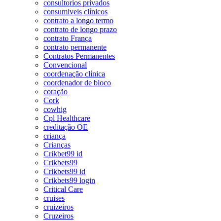
consultorios privados
consumiveis clínicos
contrato a longo termo
contrato de longo prazo
contrato França
contrato permanente
Contratos Permanentes
Convencional
coordenação clínica
coordenador de bloco
coração
Cork
cowhig
Cpl Healthcare
creditação OE
criança
Crianças
Crikbet99 id
Crikbets99
Crikbets99 id
Crikbets99 login
Critical Care
cruises
cruizeiros
Cruzeiros