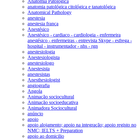
Anatomia Patológica
anatomia patológica citológica e tanatológica
Anatomical Pathology
anestesia
anestesia frança
Anestésico
Anestésico - cardiaco - cardiologia - enfermeira
anestésico - enfermeiras - entrevista Skype - esfrega -
hospital - instrumentador - nhs - rgn
anestesiologia
Anestesiologista
anestesiologo
Anestesista
anestesistas
Anesthesiologist
angiografia
Angola
Animação sociocultural
Animação socioeducativa
Animadora Sociocultural
anúncio
apoio
apoio alojamento; apoio na integração; apoio registo no
NMC; IELTS + Preparation
apoio ao domicilio