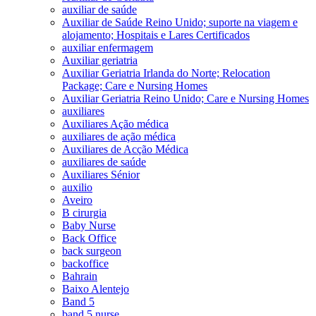
auxiliar de saúde
Auxiliar de Saúde Reino Unido; suporte na viagem e
alojamento; Hospitais e Lares Certificados
auxiliar enfermagem
Auxiliar geriatria
Auxiliar Geriatria Irlanda do Norte; Relocation
Package; Care e Nursing Homes
Auxiliar Geriatria Reino Unido; Care e Nursing Homes
auxiliares
Auxiliares Ação médica
auxiliares de ação médica
Auxiliares de Acção Médica
auxiliares de saúde
Auxiliares Sénior
auxilio
Aveiro
B cirurgia
Baby Nurse
Back Office
back surgeon
backoffice
Bahrain
Baixo Alentejo
Band 5
band 5 nurse