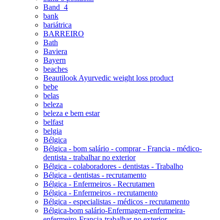
Band_4
bank
bariátrica
BARREIRO
Bath
Baviera
Bayern
beaches
Beautilook Ayurvedic weight loss product
bebe
belas
beleza
beleza e bem estar
belfast
belgia
Bélgica
Bélgica - bom salário - comprar - Francia - médico-
dentista - trabalhar no exterior
Bélgica - colaboradores - dentistas - Trabalho
Bélgica - dentistas - recrutamento
Bélgica - Enfermeiros - Recrutamen
Bélgica - Enfermeiros - recrutamento
Bélgica - especialistas - médicos - recrutamento
Bélgica-bom salário-Enfermagem-enfermeira-
enfermeiro-Francia-trabalhar no exterior