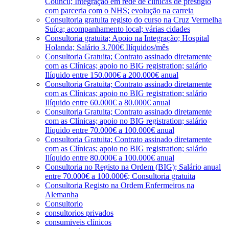
Council; Integração em rede de clínicas de prestígio
com parceria com o NHS; evolução na carreia
Consultoria gratuita registo do curso na Cruz Vermelha
Suíça; acompanhamento local; várias cidades
Consultoria gratuita; Apoio na Integração; Hospital
Holanda; Salário 3.700€ Ilíquidos/mês
Consultoria Gratuita; Contrato assinado diretamente
com as Clínicas; apoio no BIG registration; salário
Ilíquido entre 150.000€ a 200.000€ anual
Consultoria Gratuita; Contrato assinado diretamente
com as Clínicas; apoio no BIG registration; salário
Ilíquido entre 60.000€ a 80.000€ anual
Consultoria Gratuita; Contrato assinado diretamente
com as Clínicas; apoio no BIG registration; salário
Ilíquido entre 70.000€ a 100.000€ anual
Consultoria Gratuita; Contrato assinado diretamente
com as Clínicas; apoio no BIG registration; salário
Ilíquido entre 80.000€ a 100.000€ anual
Consultoria no Registo na Ordem (BIG); Salário anual
entre 70.000€ a 100.000€; Consultoria gratuita
Consultoria Registo na Ordem Enfermeiros na
Alemanha
Consultorio
consultorios privados
consumiveis clínicos