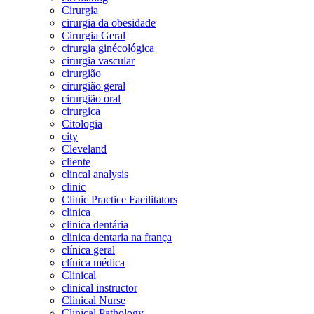
Cirurgia
cirurgia da obesidade
Cirurgia Geral
cirurgia ginécológica
cirurgia vascular
cirurgião
cirurgião geral
cirurgião oral
cirurgica
Citologia
city
Cleveland
cliente
clincal analysis
clinic
Clinic Practice Facilitators
clinica
clinica dentária
clinica dentaria na frança
clínica geral
clínica médica
Clinical
clinical instructor
Clinical Nurse
Clinical Pathology