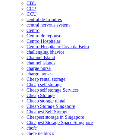
CBL
CCP
CCU
central de Londres
central nervous system
Centro
Centro de repouso
Centro Hospitalar
Centro Hospitalar Cova da Beira
challenging bhavior
Channel Island
channel islands
charge nurse
charge nurses
Cheap rental storage
Cheap self storage
Cheap self storage Services
Cheap Storage
Cheap storage rental
Cheap Storage Singapore
Cheapest Self Storage
Cheapest storage in Singapore
Cheapest Storage Space Singapore
chefe
chefe de bloco