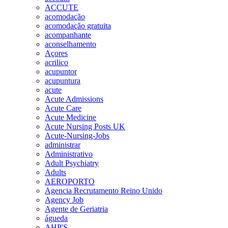
ACCUTE
acomodação
acomodação gratuita
acompanhante
aconselhamento
Açores
acrilico
acupuntor
acupuntura
acute
Acute Admissions
Acute Care
Acute Medicine
Acute Nursing Posts UK
Acute-Nursing-Jobs
administrar
Administrativo
Adult Psychiatry
Adults
AEROPORTO
Agencia Recrutamento Reino Unido
Agency Job
Agente de Geriatria
águeda
AHP'S