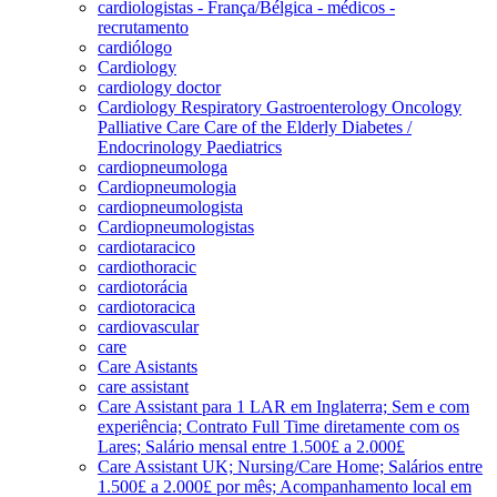
cardiologistas - França/Bélgica - médicos -
recrutamento
cardiólogo
Cardiology
cardiology doctor
Cardiology Respiratory Gastroenterology Oncology
Palliative Care Care of the Elderly Diabetes /
Endocrinology Paediatrics
cardiopneumologa
Cardiopneumologia
cardiopneumologista
Cardiopneumologistas
cardiotaracico
cardiothoracic
cardiotorácia
cardiotoracica
cardiovascular
care
Care Asistants
care assistant
Care Assistant para 1 LAR em Inglaterra; Sem e com
experiência; Contrato Full Time diretamente com os
Lares; Salário mensal entre 1.500£ a 2.000£
Care Assistant UK; Nursing/Care Home; Salários entre
1.500£ a 2.000£ por mês; Acompanhamento local em