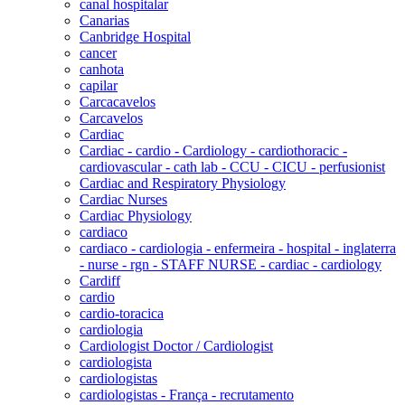
canal hospitalar
Canarias
Canbridge Hospital
cancer
canhota
capilar
Carcacavelos
Carcavelos
Cardiac
Cardiac - cardio - Cardiology - cardiothoracic -
cardiovascular - cath lab - CCU - CICU - perfusionist
Cardiac and Respiratory Physiology
Cardiac Nurses
Cardiac Physiology
cardiaco
cardiaco - cardiologia - enfermeira - hospital - inglaterra
- nurse - rgn - STAFF NURSE - cardiac - cardiology
Cardiff
cardio
cardio-toracica
cardiologia
Cardiologist Doctor / Cardiologist
cardiologista
cardiologistas
cardiologistas - França - recrutamento