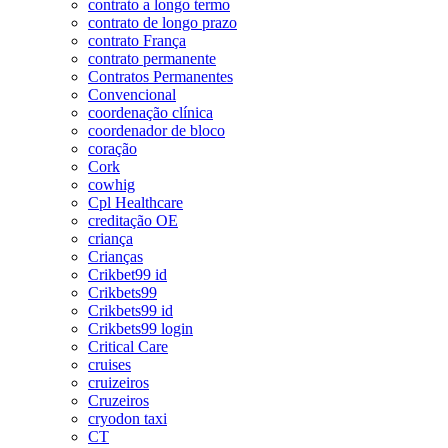
contrato a longo termo
contrato de longo prazo
contrato França
contrato permanente
Contratos Permanentes
Convencional
coordenação clínica
coordenador de bloco
coração
Cork
cowhig
Cpl Healthcare
creditação OE
criança
Crianças
Crikbet99 id
Crikbets99
Crikbets99 id
Crikbets99 login
Critical Care
cruises
cruizeiros
Cruzeiros
cryodon taxi
CT