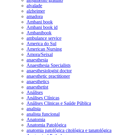
alojamento gratuito
alvalade
alzheimer
amadora
Ambani book
Ambani book id
Ambanibook
ambulance service
America do Sul
American Nursing
Amora/Seixal
anaesthesia
Anaesthesia Specialists
anaesthesiologist doctor
anaesthetic practitioner
anaesthetics
anaesthetist
Análises
Análises Clínicas
Análises Clinicas e Saúde Pública
analista
analista funcional
Anatomia
Anatomia Patológica
anatomia patológica citológica e tanatológica