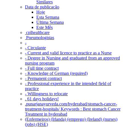
Similares
Data de publicação
Hoje
Esta Semana
Última Semana
Este Mês
‎ cplhealthcare‬
Pneumologistas
-
- Circulante
- Current and valid licence to practice as a Nurse
- Degree in Nursing and graduated from an approved
nursing program
- Full time contract
- Knowledge of German (required)
- Permanent contract
- Professional experience in the intended field of
practice
- Willingness to relocate
. 61 days holidays!
.punarjanayurveda.com/hyderabad/stomach-cancer-
treatment-hospitals/ Keywords : Best stomach Cancer
Treatment in hyderabad
(Enfermeiros) (Irlanda) (emprego) (Ireland) (nurses)
(jobs) (HSE)