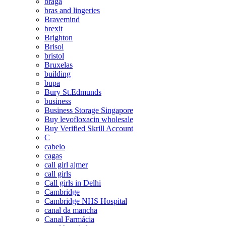
braga
bras and lingeries
Bravemind
brexit
Brighton
Brisol
bristol
Bruxelas
building
bupa
Bury St.Edmunds
business
Business Storage Singapore
Buy levofloxacin wholesale
Buy Verified Skrill Account
C
cabelo
cagas
call girl ajmer
call girls
Call girls in Delhi
Cambridge
Cambridge NHS Hospital
canal da mancha
Canal Farmácia