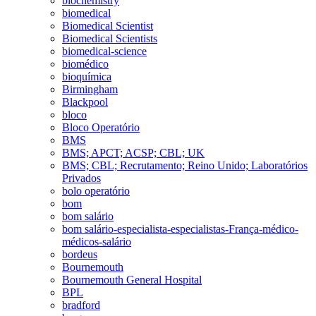
biochemistry
biomedical
Biomedical Scientist
Biomedical Scientists
biomedical-science
biomédico
bioquímica
Birmingham
Blackpool
bloco
Bloco Operatório
BMS
BMS; APCT; ACSP; CBL; UK
BMS; CBL; Recrutamento; Reino Unido; Laboratórios
Privados
bolo operatório
bom
bom salário
bom salário-especialista-especialistas-França-médico-
médicos-salário
bordeus
Bournemouth
Bournemouth General Hospital
BPL
bradford