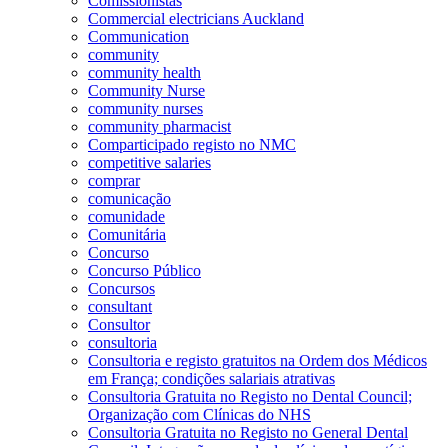
Comissionistas
Commercial electricians Auckland
Communication
community
community health
Community Nurse
community nurses
community pharmacist
Comparticipado registo no NMC
competitive salaries
comprar
comunicação
comunidade
Comunitária
Concurso
Concurso Público
Concursos
consultant
Consultor
consultoria
Consultoria e registo gratuitos na Ordem dos Médicos
em França; condições salariais atrativas
Consultoria Gratuita no Registo no Dental Council;
Organização com Clínicas do NHS
Consultoria Gratuita no Registo no General Dental