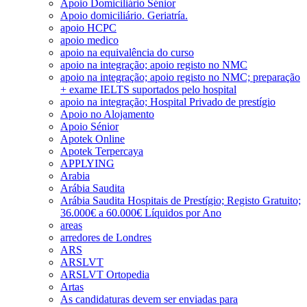
Apoio Domiciliário Sénior
Apoio domiciliário. Geriatría.
apoio HCPC
apoio medico
apoio na equivalência do curso
apoio na integração; apoio registo no NMC
apoio na integração; apoio registo no NMC; preparação
+ exame IELTS suportados pelo hospital
apoio na integração; Hospital Privado de prestígio
Apoio no Alojamento
Apoio Sénior
Apotek Online
Apotek Terpercaya
APPLYING
Arabia
Arábia Saudita
Arábia Saudita Hospitais de Prestígio; Registo Gratuito;
36.000€ a 60.000€ Líquidos por Ano
areas
arredores de Londres
ARS
ARSLVT
ARSLVT Ortopedia
Artas
As candidaturas devem ser enviadas para