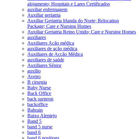
alojamento; Hospitais e Lares Certificados
auxiliar enfermagem
Auxiliar geriatria
Auxiliar Geriatria Irlanda do Norte; Relocation
Package; Care e Nursing Homes
Auxiliar Geriatria Reino Unido; Care e Nursing Homes
auxiliares
Auxiliares Ação médica
auxiliares de ação médica
Auxiliares de Acção Médica
auxiliares de saúde
Auxiliares Sénior
auxilio
Aveiro
B cirurgia
Baby Nurse
Back Office
back surgeon
backoffice
Bahrain
Baixo Alentejo
Band 5
band 5 nurse
band 6
band 6 positions