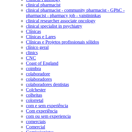
clinical pharmacist
clinical pharmacist - community pharmacist - GPhC -
pharmacist - pharmacy job - vaistininkas
clinical researcher associate oncology
clinical specialist in psychiatry
Clínicas
Clínicas e Lares
Clínicas e Projetos profissionais sólidos
clínico geral
clinics
CNC
Coast of England
coimbra
colaboradore
colaboradores
colaboradores dentistas
Colchester
colheitas
colorretal
com e sem experiência
Com experiência
com ou sem experiencia
comerciais
Comercial