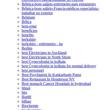
Bélgica-bom salário-enfermeiro-país estrangeiro
Bélgica-bom salário-Francia-médicos especialista-
trabalhar no exterior
Belgium
Bélica
bem-estar
benefícios
benefits
berkshire
berkshire - enfermeiro - lar
Berlim
best Electricians in Auckland
best Electricians in North Shore
best Gynecologist in kolkata
best Gynecologist in kolkata for normal delivery
best personnel
Best Psychiatrist In Kankarbagh Patna
Best Restaurant In Henderson NV
Best stomach Cancer Hospitals in hyderabad
bhpal
bhs
Big88
bilbao
Biochemie