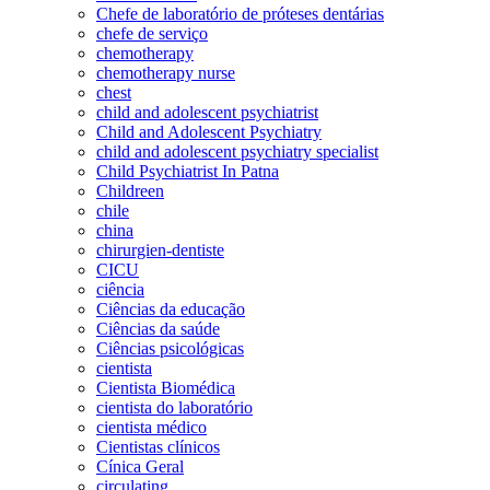
Chefe de laboratório de próteses dentárias
chefe de serviço
chemotherapy
chemotherapy nurse
chest
child and adolescent psychiatrist
Child and Adolescent Psychiatry
child and adolescent psychiatry specialist
Child Psychiatrist In Patna
Childreen
chile
china
chirurgien-dentiste
CICU
ciência
Ciências da educação
Ciências da saúde
Ciências psicológicas
cientista
Cientista Biomédica
cientista do laboratório
cientista médico
Cientistas clínicos
Cínica Geral
circulating