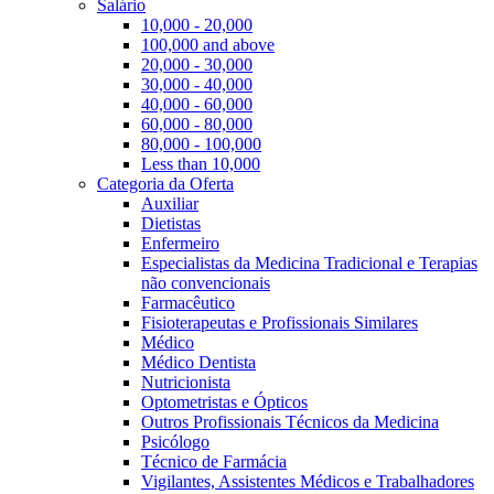
Salário
10,000 - 20,000
100,000 and above
20,000 - 30,000
30,000 - 40,000
40,000 - 60,000
60,000 - 80,000
80,000 - 100,000
Less than 10,000
Categoria da Oferta
Auxiliar
Dietistas
Enfermeiro
Especialistas da Medicina Tradicional e Terapias
não convencionais
Farmacêutico
Fisioterapeutas e Profissionais Similares
Médico
Médico Dentista
Nutricionista
Optometristas e Ópticos
Outros Profissionais Técnicos da Medicina
Psicólogo
Técnico de Farmácia
Vigilantes, Assistentes Médicos e Trabalhadores