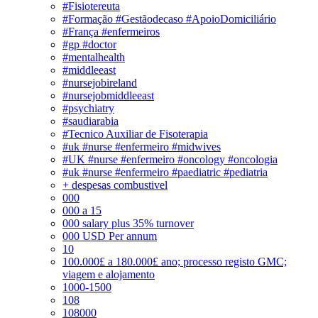
#Fisiotereuta
#Formação #Gestãodecaso #ApoioDomiciliário
#França #enfermeiros
#gp #doctor
#mentalhealth
#middleeast
#nursejobireland
#nursejobmiddleeast
#psychiatry
#saudiarabia
#Tecnico Auxiliar de Fisoterapia
#uk #nurse #enfermeiro #midwives
#UK #nurse #enfermeiro #oncology #oncologia
#uk #nurse #enfermeiro #paediatric #pediatria
+ despesas combustivel
000
000 a 15
000 salary plus 35% turnover
000 USD Per annum
10
100.000£ a 180.000£ ano; processo registo GMC;
viagem e alojamento
1000-1500
108
108000