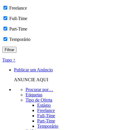
Freelance
Full-Time
Part-Time
Temporário
Topo ↑
Publicar um Anúncio
ANUNCIE AQUI
Procurar por…
Etiquetas
Tipo de Oferta
Estágio
Freelance
Full-Time
Part-Time
Temporário