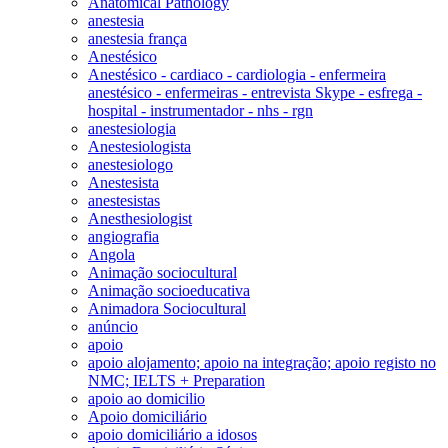
Anatomical Pathology
anestesia
anestesia frança
Anestésico
Anestésico - cardiaco - cardiologia - enfermeira
anestésico - enfermeiras - entrevista Skype - esfrega -
hospital - instrumentador - nhs - rgn
anestesiologia
Anestesiologista
anestesiologo
Anestesista
anestesistas
Anesthesiologist
angiografia
Angola
Animação sociocultural
Animação socioeducativa
Animadora Sociocultural
anúncio
apoio
apoio alojamento; apoio na integração; apoio registo no
NMC; IELTS + Preparation
apoio ao domicilio
Apoio domiciliário
apoio domiciliário a idosos