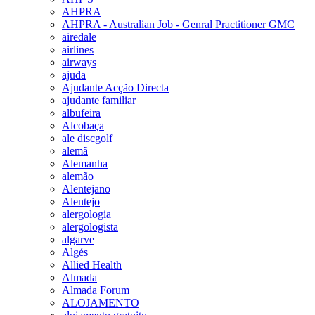
AHPRA
AHPRA - Australian Job - Genral Practitioner GMC
airedale
airlines
airways
ajuda
Ajudante Acção Directa
ajudante familiar
albufeira
Alcobaça
ale discgolf
alemã
Alemanha
alemão
Alentejano
Alentejo
alergologia
alergologista
algarve
Algés
Allied Health
Almada
Almada Forum
ALOJAMENTO