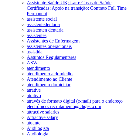
Assistente Saúde UK; Lar e Casas de Saúde
Certificadas; Apoio na transição; Contrato Full Time
Permanent
assistente social
assistentedentaria
assistenten dentaria
assistentes
Assistentes de Enfermagem
assistentes operacionais
assistida
Assuntos Regulamentares
ASW
atendimento
atendimento a domicílio
Atendimento ao Cliente
atendimento domiciliar
atrative
atrativo
através de formato digital (e-mail) para o endereço
electrónico: recrutamento@cligest.com
attractive salaries
Attractive salary
atuante
Audilogista
Audiologia