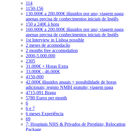
114
1150-156
130.000€ a 200.000€ ilíquidos por ano; viagem paga;
apenas precisa de conhecimentos iniciais de Inglês
150 a 240€ à hora
160.000€ a 200.000€ ilíquidos por ano; viagem paga;
apenas precisa de conhecimentos iniciais de Inglês
1st Interview in Lisboa possible
2 meses de acomodação
2 months free accomodation
2000-5.000.000
2305
31.000€ + Horas Extra
33.000€ - 46.000€
4150-000
42.000€ ilíquidos anuais + possibilidade de horas
adicionais; registo NMBI gratuito; viagem paga
4715-091 Braga
5780 Euros per month
6
6 e 7
6 meses Experiência
69
7; Hospitais NHS & Privados de Prestígio; Relocation
Package