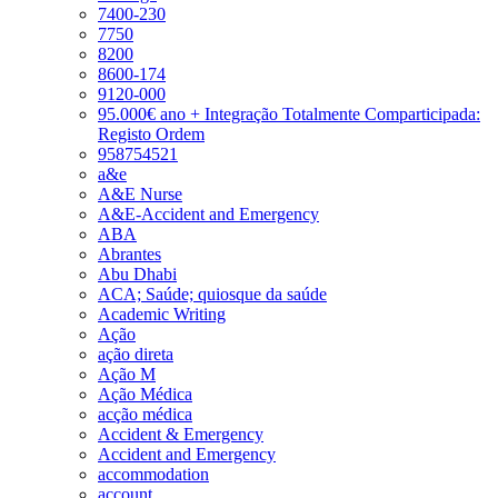
7400-230
7750
8200
8600-174
9120-000
95.000€ ano + Integração Totalmente Comparticipada:
Registo Ordem
958754521
a&e
A&E Nurse
A&E-Accident and Emergency
ABA
Abrantes
Abu Dhabi
ACA; Saúde; quiosque da saúde
Academic Writing
Ação
ação direta
Ação M
Ação Médica
acção médica
Accident & Emergency
Accident and Emergency
accommodation
account