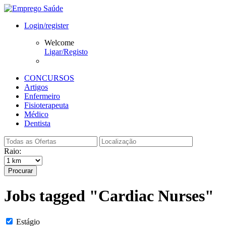
Login/register
Welcome
Ligar/Registo
CONCURSOS
Artigos
Enfermeiro
Fisioterapeuta
Médico
Dentista
Raio:
Procurar
Jobs tagged "Cardiac Nurses"
Estágio