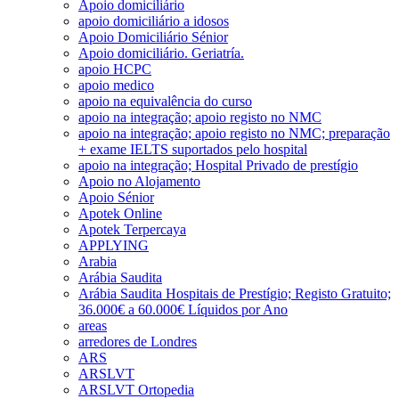
Apoio domiciliário
apoio domiciliário a idosos
Apoio Domiciliário Sénior
Apoio domiciliário. Geriatría.
apoio HCPC
apoio medico
apoio na equivalência do curso
apoio na integração; apoio registo no NMC
apoio na integração; apoio registo no NMC; preparação
+ exame IELTS suportados pelo hospital
apoio na integração; Hospital Privado de prestígio
Apoio no Alojamento
Apoio Sénior
Apotek Online
Apotek Terpercaya
APPLYING
Arabia
Arábia Saudita
Arábia Saudita Hospitais de Prestígio; Registo Gratuito;
36.000€ a 60.000€ Líquidos por Ano
areas
arredores de Londres
ARS
ARSLVT
ARSLVT Ortopedia