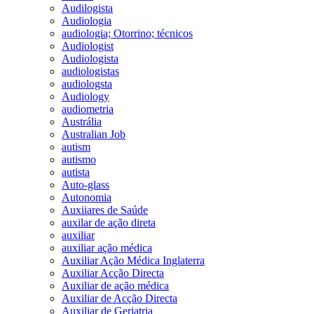
Audilogista
Audiologia
audiologia; Otorrino; técnicos
Audiologist
Audiologista
audiologistas
audiologsta
Audiology
audiometria
Austrália
Australian Job
autism
autismo
autista
Auto-glass
Autonomia
Auxiiares de Saúde
auxilar de ação direta
auxiliar
auxiliar ação médica
Auxiliar Ação Médica Inglaterra
Auxiliar Acção Directa
Auxiliar de ação médica
Auxiliar de Acção Directa
Auxiliar de Geriatria