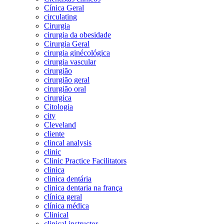
Cínica Geral
circulating
Cirurgia
cirurgia da obesidade
Cirurgia Geral
cirurgia ginécológica
cirurgia vascular
cirurgião
cirurgião geral
cirurgião oral
cirurgica
Citologia
city
Cleveland
cliente
clincal analysis
clinic
Clinic Practice Facilitators
clinica
clinica dentária
clinica dentaria na frança
clínica geral
clínica médica
Clinical
clinical instructor