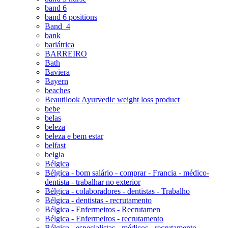
band 6
band 6 positions
Band_4
bank
bariátrica
BARREIRO
Bath
Baviera
Bayern
beaches
Beautilook Ayurvedic weight loss product
bebe
belas
beleza
beleza e bem estar
belfast
belgia
Bélgica
Bélgica - bom salário - comprar - Francia - médico-
dentista - trabalhar no exterior
Bélgica - colaboradores - dentistas - Trabalho
Bélgica - dentistas - recrutamento
Bélgica - Enfermeiros - Recrutamen
Bélgica - Enfermeiros - recrutamento
Bélgica - especialistas - médicos - recrutamento