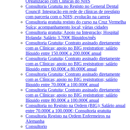
Organização com Clínicas do NHS
Consultoria Gratuita no Registo no General Dental
Council; Integração em rede de clínicas de prestígio
com parceria com o NHS; evolução na carreia
Consultoria gratuita registo do curso na Cruz Vermelha
Suíça; acompanhamento local; várias cidades
Consultoria gratuita; Apoio na Integração; Hospital
Holanda; Salário 3.700€ Ilíquidos/mês
Consultoria Gratuita; Contrato assinado diretamente
com as Clínicas; apoio no BIG registration; salário
Ilíquido entre 150.000€ a 200.000€ anual
Consultoria Gratuita; Contrato assinado diretamente
com as Clínicas; apoio no BIG registration; salário
Ilíquido entre 60.000€ a 80.000€ anual
Consultoria Gratuita; Contrato assinado diretamente
com as Clínicas; apoio no BIG registration; salário
Ilíquido entre 70.000€ a 100.000€ anual
Consultoria Gratuita; Contrato assinado diretamente
com as Clínicas; apoio no BIG registration; salário
Ilíquido entre 80.000€ a 100.000€ anual
Consultoria no Registo na Ordem (BIG); Salário anual
entre 70.000€ a 100.000€; Consultoria gratuita
Consultoria Registo na Ordem Enfermeiros na
Alemanha
Consultorio