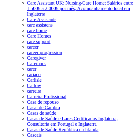
Care Assistant UK; Nursing/Care Home; Salários entre
1.500£ a 2.000£ por mês; Acompanhamento local em
Inglaterra
Care Assistants
care assistens
care home
Care Homes
care support
career
career progression
Caregiver
Caremark
carer
cariaco
Carlisle
Carlow
carreira
Carreira Profissional
Casa de repouso
Casal de Cambra
Casas de saúde
Casas de Saúde e Lares Certificados Inglaterra;
Consultoria em Portugal e Inglaterra
Casas de Saúde República da Irlanda
Cascais