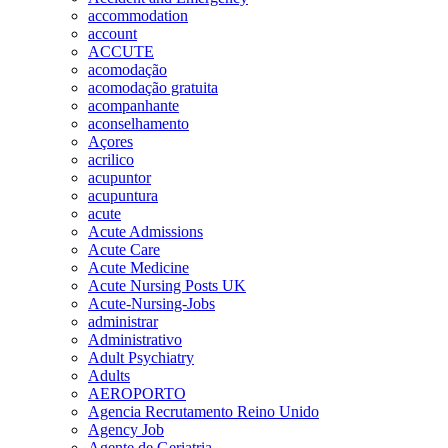
accommodation
account
ACCUTE
acomodação
acomodação gratuita
acompanhante
aconselhamento
Açores
acrilico
acupuntor
acupuntura
acute
Acute Admissions
Acute Care
Acute Medicine
Acute Nursing Posts UK
Acute-Nursing-Jobs
administrar
Administrativo
Adult Psychiatry
Adults
AEROPORTO
Agencia Recrutamento Reino Unido
Agency Job
Agente de Geriatria