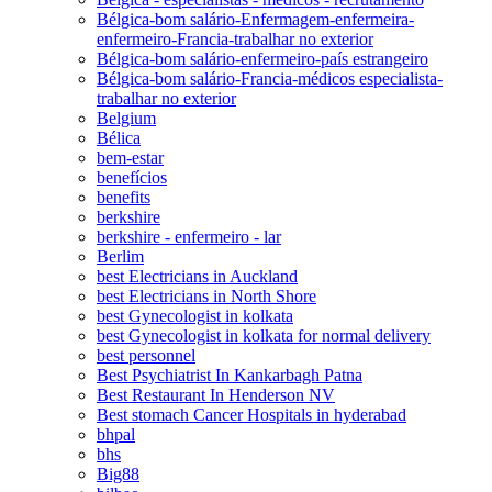
Bélgica-bom salário-Enfermagem-enfermeira-
enfermeiro-Francia-trabalhar no exterior
Bélgica-bom salário-enfermeiro-país estrangeiro
Bélgica-bom salário-Francia-médicos especialista-
trabalhar no exterior
Belgium
Bélica
bem-estar
benefícios
benefits
berkshire
berkshire - enfermeiro - lar
Berlim
best Electricians in Auckland
best Electricians in North Shore
best Gynecologist in kolkata
best Gynecologist in kolkata for normal delivery
best personnel
Best Psychiatrist In Kankarbagh Patna
Best Restaurant In Henderson NV
Best stomach Cancer Hospitals in hyderabad
bhpal
bhs
Big88