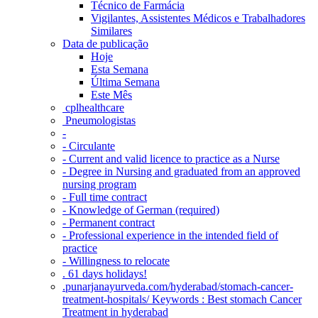
Técnico de Farmácia
Vigilantes, Assistentes Médicos e Trabalhadores
Similares
Data de publicação
Hoje
Esta Semana
Última Semana
Este Mês
‎ cplhealthcare‬
Pneumologistas
-
- Circulante
- Current and valid licence to practice as a Nurse
- Degree in Nursing and graduated from an approved
nursing program
- Full time contract
- Knowledge of German (required)
- Permanent contract
- Professional experience in the intended field of
practice
- Willingness to relocate
. 61 days holidays!
.punarjanayurveda.com/hyderabad/stomach-cancer-
treatment-hospitals/ Keywords : Best stomach Cancer
Treatment in hyderabad