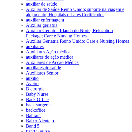
auxiliar de saúde
Auxiliar de Saúde Reino Unido; suporte na viagem e
alojamento; Hospitais e Lares Certificados
auxiliar enfermagem
Auxiliar geriatria
Auxiliar Geriatria Irlanda do Norte; Relocation
Package; Care e Nursing Homes
Auxiliar Geriatria Reino Unido; Care e Nursing Homes
auxiliares
Auxiliares Ação médica
auxiliares de ação médica
Auxiliares de Acção Médica
auxiliares de saúde
Auxiliares Sénior
auxilio
Aveiro
B cirurgia
Baby Nurse
Back Office
back surgeon
backoffice
Bahrain
Baixo Alentejo
Band 5
band 5 nurse