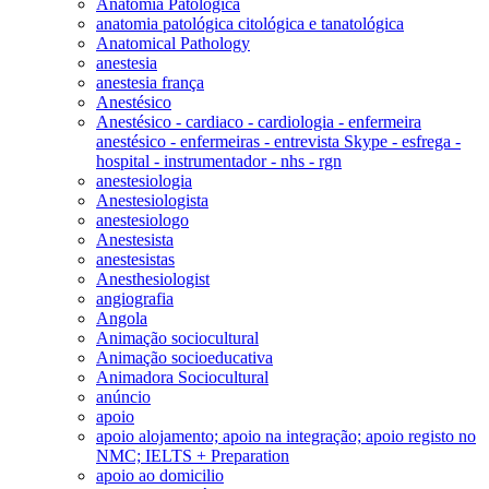
Anatomia Patológica
anatomia patológica citológica e tanatológica
Anatomical Pathology
anestesia
anestesia frança
Anestésico
Anestésico - cardiaco - cardiologia - enfermeira
anestésico - enfermeiras - entrevista Skype - esfrega -
hospital - instrumentador - nhs - rgn
anestesiologia
Anestesiologista
anestesiologo
Anestesista
anestesistas
Anesthesiologist
angiografia
Angola
Animação sociocultural
Animação socioeducativa
Animadora Sociocultural
anúncio
apoio
apoio alojamento; apoio na integração; apoio registo no
NMC; IELTS + Preparation
apoio ao domicilio