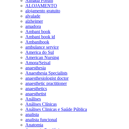
Almada Forum
ALOJAMENTO
alojamento gratuito
alvalade
alzheimer
amadora
Ambani book
Ambani book id
Ambanibook
ambulance service
America do Sul
American Nursing
Amora/Seixal
anaesthesia
Anaesthesia Specialists
anaesthesiologist doctor
anaesthetic practitioner
anaesthetics
anaesthetist
Análises
Análises Clínicas
Análises Clinicas e Saúde Pública
analista
analista funcional
Anatomia