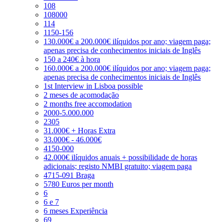
108
108000
114
1150-156
130.000€ a 200.000€ ilíquidos por ano; viagem paga;
apenas precisa de conhecimentos iniciais de Inglês
150 a 240€ à hora
160.000€ a 200.000€ ilíquidos por ano; viagem paga;
apenas precisa de conhecimentos iniciais de Inglês
1st Interview in Lisboa possible
2 meses de acomodação
2 months free accomodation
2000-5.000.000
2305
31.000€ + Horas Extra
33.000€ - 46.000€
4150-000
42.000€ ilíquidos anuais + possibilidade de horas
adicionais; registo NMBI gratuito; viagem paga
4715-091 Braga
5780 Euros per month
6
6 e 7
6 meses Experiência
69