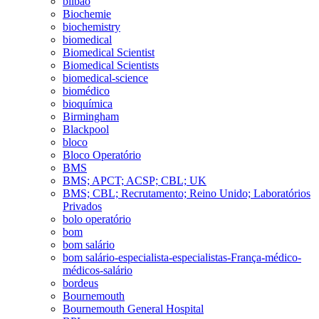
bilbao
Biochemie
biochemistry
biomedical
Biomedical Scientist
Biomedical Scientists
biomedical-science
biomédico
bioquímica
Birmingham
Blackpool
bloco
Bloco Operatório
BMS
BMS; APCT; ACSP; CBL; UK
BMS; CBL; Recrutamento; Reino Unido; Laboratórios
Privados
bolo operatório
bom
bom salário
bom salário-especialista-especialistas-França-médico-
médicos-salário
bordeus
Bournemouth
Bournemouth General Hospital