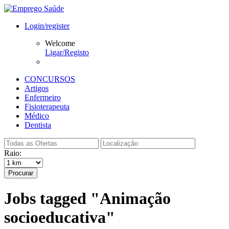
Login/register
Welcome
Ligar/Registo
CONCURSOS
Artigos
Enfermeiro
Fisioterapeuta
Médico
Dentista
Raio:
Procurar
Jobs tagged "Animação
socioeducativa"