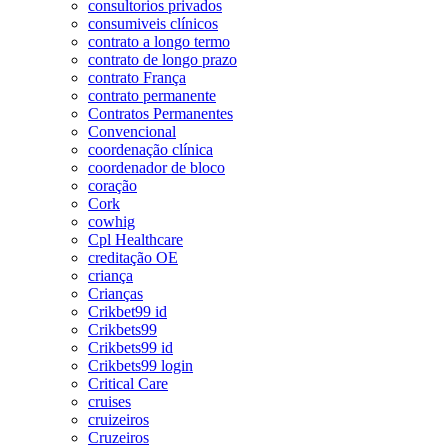
consultorios privados
consumiveis clínicos
contrato a longo termo
contrato de longo prazo
contrato França
contrato permanente
Contratos Permanentes
Convencional
coordenação clínica
coordenador de bloco
coração
Cork
cowhig
Cpl Healthcare
creditação OE
criança
Crianças
Crikbet99 id
Crikbets99
Crikbets99 id
Crikbets99 login
Critical Care
cruises
cruizeiros
Cruzeiros