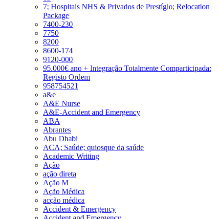
7; Hospitais NHS & Privados de Prestígio; Relocation
Package
7400-230
7750
8200
8600-174
9120-000
95.000€ ano + Integração Totalmente Comparticipada:
Registo Ordem
958754521
a&e
A&E Nurse
A&E-Accident and Emergency
ABA
Abrantes
Abu Dhabi
ACA; Saúde; quiosque da saúde
Academic Writing
Ação
ação direta
Ação M
Ação Médica
acção médica
Accident & Emergency
Accident and Emergency