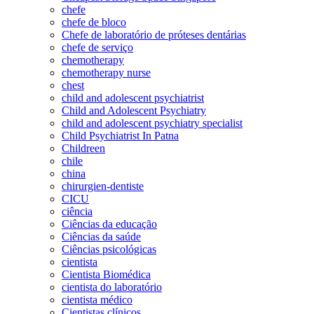
chefe
chefe de bloco
Chefe de laboratório de próteses dentárias
chefe de serviço
chemotherapy
chemotherapy nurse
chest
child and adolescent psychiatrist
Child and Adolescent Psychiatry
child and adolescent psychiatry specialist
Child Psychiatrist In Patna
Childreen
chile
china
chirurgien-dentiste
CICU
ciência
Ciências da educação
Ciências da saúde
Ciências psicológicas
cientista
Cientista Biomédica
cientista do laboratório
cientista médico
Cientistas clínicos