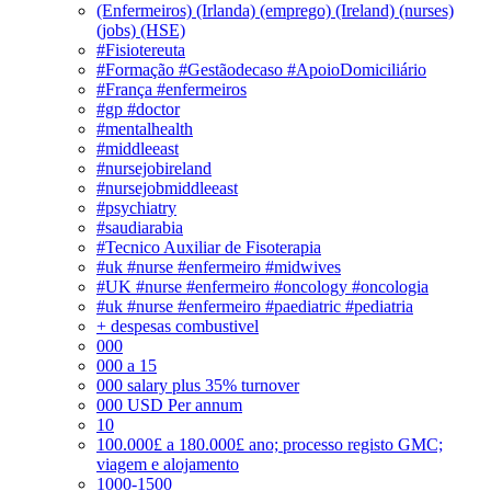
(Enfermeiros) (Irlanda) (emprego) (Ireland) (nurses)
(jobs) (HSE)
#Fisiotereuta
#Formação #Gestãodecaso #ApoioDomiciliário
#França #enfermeiros
#gp #doctor
#mentalhealth
#middleeast
#nursejobireland
#nursejobmiddleeast
#psychiatry
#saudiarabia
#Tecnico Auxiliar de Fisoterapia
#uk #nurse #enfermeiro #midwives
#UK #nurse #enfermeiro #oncology #oncologia
#uk #nurse #enfermeiro #paediatric #pediatria
+ despesas combustivel
000
000 a 15
000 salary plus 35% turnover
000 USD Per annum
10
100.000£ a 180.000£ ano; processo registo GMC;
viagem e alojamento
1000-1500