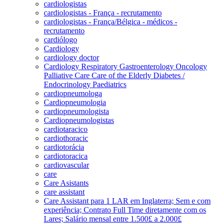
cardiologistas
cardiologistas - França - recrutamento
cardiologistas - França/Bélgica - médicos -
recrutamento
cardiólogo
Cardiology
cardiology doctor
Cardiology Respiratory Gastroenterology Oncology
Palliative Care Care of the Elderly Diabetes /
Endocrinology Paediatrics
cardiopneumologa
Cardiopneumologia
cardiopneumologista
Cardiopneumologistas
cardiotaracico
cardiothoracic
cardiotorácia
cardiotoracica
cardiovascular
care
Care Asistants
care assistant
Care Assistant para 1 LAR em Inglaterra; Sem e com
experiência; Contrato Full Time diretamente com os
Lares; Salário mensal entre 1.500£ a 2.000£