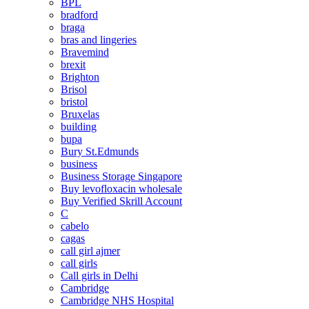
BPL
bradford
braga
bras and lingeries
Bravemind
brexit
Brighton
Brisol
bristol
Bruxelas
building
bupa
Bury St.Edmunds
business
Business Storage Singapore
Buy levofloxacin wholesale
Buy Verified Skrill Account
C
cabelo
cagas
call girl ajmer
call girls
Call girls in Delhi
Cambridge
Cambridge NHS Hospital