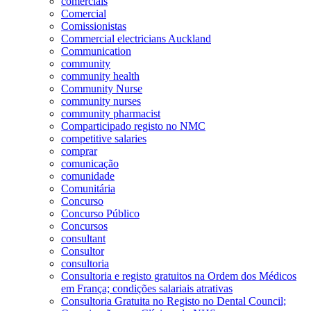
comerciais
Comercial
Comissionistas
Commercial electricians Auckland
Communication
community
community health
Community Nurse
community nurses
community pharmacist
Comparticipado registo no NMC
competitive salaries
comprar
comunicação
comunidade
Comunitária
Concurso
Concurso Público
Concursos
consultant
Consultor
consultoria
Consultoria e registo gratuitos na Ordem dos Médicos
em França; condições salariais atrativas
Consultoria Gratuita no Registo no Dental Council;