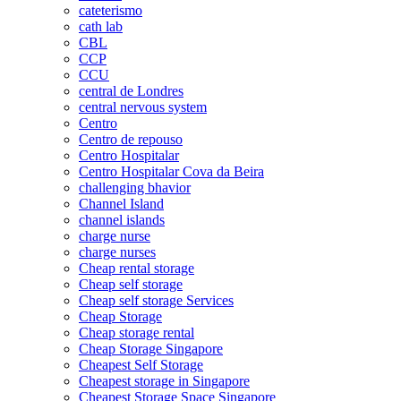
cateterismo
cath lab
CBL
CCP
CCU
central de Londres
central nervous system
Centro
Centro de repouso
Centro Hospitalar
Centro Hospitalar Cova da Beira
challenging bhavior
Channel Island
channel islands
charge nurse
charge nurses
Cheap rental storage
Cheap self storage
Cheap self storage Services
Cheap Storage
Cheap storage rental
Cheap Storage Singapore
Cheapest Self Storage
Cheapest storage in Singapore
Cheapest Storage Space Singapore