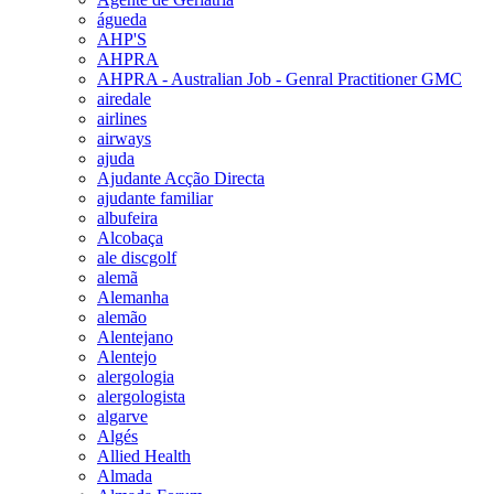
águeda
AHP'S
AHPRA
AHPRA - Australian Job - Genral Practitioner GMC
airedale
airlines
airways
ajuda
Ajudante Acção Directa
ajudante familiar
albufeira
Alcobaça
ale discgolf
alemã
Alemanha
alemão
Alentejano
Alentejo
alergologia
alergologista
algarve
Algés
Allied Health
Almada