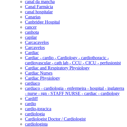
canal da mancha
Canal Farmácia
canal hospitalar
Canarias
Canbridge Hospital
cancer
canhota
capilar
Carcacavelos
Carcavelos
Cardiac
Cardiac - cardio - Cardiology - cardiothoracic -
cardiovascular - cath lab - CCU - CICU - perfusionist
Cardiac and Respiratory Physiology
Cardiac Nurses
Cardiac Physiology
cardiaco
cardiaco - cardiologia - enfermeira - hospital - inglaterra
- nurse - rgn - STAFF NURSE - cardiac - cardiology
Cardiff
cardio
cardio-toracica
cardiologia
Cardiologist Doctor / Cardiologist
cardiologista