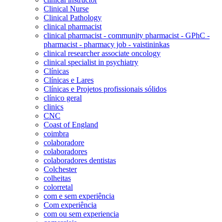
Clinical Nurse
Clinical Pathology
clinical pharmacist
clinical pharmacist - community pharmacist - GPhC -
pharmacist - pharmacy job - vaistininkas
clinical researcher associate oncology
clinical specialist in psychiatry
Clínicas
Clínicas e Lares
Clínicas e Projetos profissionais sólidos
clínico geral
clinics
CNC
Coast of England
coimbra
colaboradore
colaboradores
colaboradores dentistas
Colchester
colheitas
colorretal
com e sem experiência
Com experiência
com ou sem experiencia