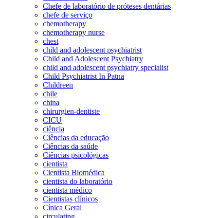
Chefe de laboratório de próteses dentárias
chefe de serviço
chemotherapy
chemotherapy nurse
chest
child and adolescent psychiatrist
Child and Adolescent Psychiatry
child and adolescent psychiatry specialist
Child Psychiatrist In Patna
Childreen
chile
china
chirurgien-dentiste
CICU
ciência
Ciências da educação
Ciências da saúde
Ciências psicológicas
cientista
Cientista Biomédica
cientista do laboratório
cientista médico
Cientistas clínicos
Cínica Geral
circulating