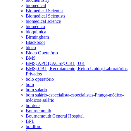
biochemistry
biomedical
Biomedical Scientist
Biomedical Scientists
biomedical-science
biomédico
bioquímica
Birmingham
Blackpool
bloco
Bloco Operatório
BMS
BMS; APCT; ACSP; CBL; UK
BMS; CBL; Recrutamento; Reino Unido; Laboratórios
Privados
bolo operatório
bom
bom salário
bom salário-especialista-especialistas-França-médico-
médicos-salário
bordeus
Bournemouth
Bournemouth General Hospital
BPL
bradford