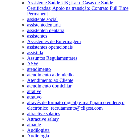
Assistente Saúde UK; Lar e Casas de Saúde
Certificadas; Apoio na transição; Contrato Full Time
Permanent
assistente social
assistentedentaria
assistenten dentaria
assistentes
Assistentes de Enfermagem
assistentes operacionais
assistida
Assuntos Regulamentares
ASW
atendimento
atendimento a domicílio
Atendimento ao Cliente
atendimento domiciliar
atrative
atrativo
através de formato digital (e-mail) para o endereço
electrónico: recrutamento@cligest.com
attractive salaries
Attractive salary
atuante
Audilogista
Audiologia