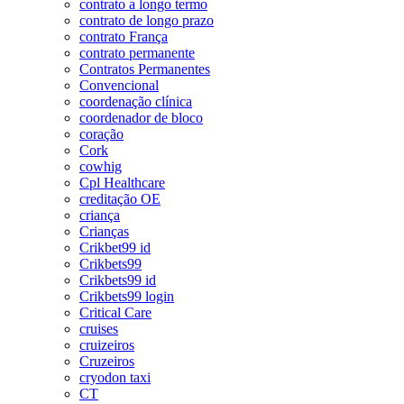
contrato a longo termo
contrato de longo prazo
contrato França
contrato permanente
Contratos Permanentes
Convencional
coordenação clínica
coordenador de bloco
coração
Cork
cowhig
Cpl Healthcare
creditação OE
criança
Crianças
Crikbet99 id
Crikbets99
Crikbets99 id
Crikbets99 login
Critical Care
cruises
cruizeiros
Cruzeiros
cryodon taxi
CT