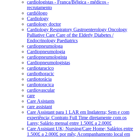
cardiologistas - França/Bélgica - médicos -
recrutamento
cardiólogo
Cardiology
cardiology doctor
Cardiology Respiratory Gastroenterology Oncology
Palliative Care Care of the Elderly Diabetes /
Endocrinology Paediatrics
cardiopneumologa
Cardiopneumologia
cardiopneumologista
Cardiopneumologistas
cardiotaracico
cardiothoracic
cardiotorácia
cardiotoracica
cardiovascular
care
Care Asistants
care assistant
Care Assistant para 1 LAR em Inglaterra; Sem e com
experiência; Contrato Full Time diretamente com os
Lares; Salário mensal entre 1.500£ a 2.000£
Care Assistant UK; Nursing/Care Home; Salários entre
1.500£ a 2.000£ por mês; Acompanhamento local em