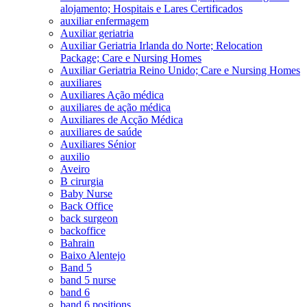
alojamento; Hospitais e Lares Certificados
auxiliar enfermagem
Auxiliar geriatria
Auxiliar Geriatria Irlanda do Norte; Relocation
Package; Care e Nursing Homes
Auxiliar Geriatria Reino Unido; Care e Nursing Homes
auxiliares
Auxiliares Ação médica
auxiliares de ação médica
Auxiliares de Acção Médica
auxiliares de saúde
Auxiliares Sénior
auxilio
Aveiro
B cirurgia
Baby Nurse
Back Office
back surgeon
backoffice
Bahrain
Baixo Alentejo
Band 5
band 5 nurse
band 6
band 6 positions