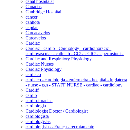
canal hospitalar
Canarias
Canbridge Hospital
cancer
canhota
capilar
Carcacavelos
Carcavelos
Cardiac
Cardiac - cardio - Cardiology - cardiothoracic -
cardiovascular - cath lab - CCU - CICU - perfusionist
Cardiac and Respiratory Physiology
Cardiac Nurses
Cardiac Physiology
cardiaco
cardiaco - cardiologia - enfermeira - hospital - inglaterra
- nurse - rgn - STAFF NURSE - cardiac - cardiology
Cardiff
cardio
cardio-toracica
cardiologia
Cardiologist Doctor / Cardiologist
cardiologista
cardiologistas
cardiologistas - França - recrutamento