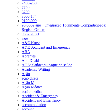
7400-230
7750
8200
8600-174
9120-000
95.000€ ano + Integração Totalmente Comparticipada:
Registo Ordem
958754521
a&e
A&E Nurse
A&E-Accident and Emergency
ABA
Abrantes
Abu Dhabi
ACA; Saúde; quiosque da saúde
Academic Writing
Ação
ação direta
Ação M
Ação Médica
acção médica
Accident & Emergency
Accident and Emergency
accommodation
account