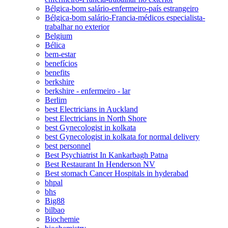
Bélgica-bom salário-enfermeiro-país estrangeiro
Bélgica-bom salário-Francia-médicos especialista-
trabalhar no exterior
Belgium
Bélica
bem-estar
benefícios
benefits
berkshire
berkshire - enfermeiro - lar
Berlim
best Electricians in Auckland
best Electricians in North Shore
best Gynecologist in kolkata
best Gynecologist in kolkata for normal delivery
best personnel
Best Psychiatrist In Kankarbagh Patna
Best Restaurant In Henderson NV
Best stomach Cancer Hospitals in hyderabad
bhpal
bhs
Big88
bilbao
Biochemie