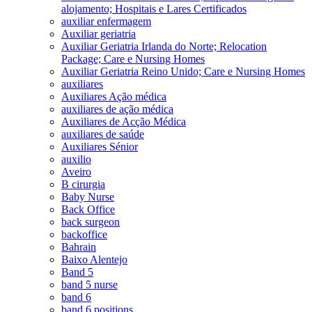
alojamento; Hospitais e Lares Certificados
auxiliar enfermagem
Auxiliar geriatria
Auxiliar Geriatria Irlanda do Norte; Relocation
Package; Care e Nursing Homes
Auxiliar Geriatria Reino Unido; Care e Nursing Homes
auxiliares
Auxiliares Ação médica
auxiliares de ação médica
Auxiliares de Acção Médica
auxiliares de saúde
Auxiliares Sénior
auxilio
Aveiro
B cirurgia
Baby Nurse
Back Office
back surgeon
backoffice
Bahrain
Baixo Alentejo
Band 5
band 5 nurse
band 6
band 6 positions