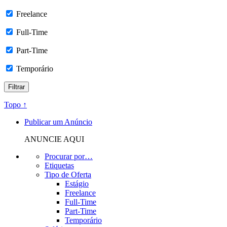
Freelance
Full-Time
Part-Time
Temporário
Topo ↑
Publicar um Anúncio
ANUNCIE AQUI
Procurar por…
Etiquetas
Tipo de Oferta
Estágio
Freelance
Full-Time
Part-Time
Temporário