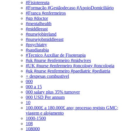
#Fisiotereuta
#Formação #Gestãodecaso #ApoioDomiciliário
#França #enfermeiros
#gp #doctor
#mentalhealth
#middleeast
#nursejobireland
#nursejobmiddleeast
#psychiatry
#saudiarabia
#Tecnico Auxiliar de Fisoterapia
#uk #nurse #enfermeiro #midwives
#UK #nurse #enfermeiro #oncology #oncologia
#uk #nurse #enfermeiro #paediatric #pediatria
+ despesas combustivel
000
000 a 15
000 salary plus 35% turnover
000 USD Per annum
10
100.000£ a 180.000£ ano; processo registo GMC;
viagem e alojamento
1000-1500
108
108000