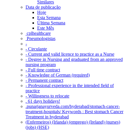
Similares
Data de publicação
Hoje
Esta Semana
Última Semana
Este Mês
‎ cplhealthcare‬
Pneumologistas
-
- Circulante
- Current and valid licence to practice as a Nurse
- Degree in Nursing and graduated from an approved
nursing program
- Full time contract
- Knowledge of German (required)
- Permanent contract
- Professional experience in the intended field of
practice
- Willingness to relocate
. 61 days holidays!
.punarjanayurveda.com/hyderabad/stomach-cancer-
treatment-hospitals/ Keywords : Best stomach Cancer
Treatment in hyderabad
(Enfermeiros) (Irlanda) (emprego) (Ireland) (nurses)
(jobs) (HSE)