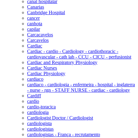
canal hospitalar
Canarias
Canbridge Hospital
cancer
canhota
capilar
Carcacavelos
Carcavelos
Cardiac
Cardiac - cardio - Cardiology - cardiothoracic -
cardiovascular - cath lab - CCU - CICU - perfusionist
Cardiac and Respiratory Physiology
Cardiac Nurses
Cardiac Physiology
cardiaco
cardiaco - cardiologia - enfermeira - hospital - inglaterra
- nurse - rgn - STAFF NURSE - cardiac - cardiology
Cardiff
cardio
cardio-toracica
cardiologia
Cardiologist Doctor / Cardiologist
cardiologista
cardiologistas
cardiologistas - França - recrutamento