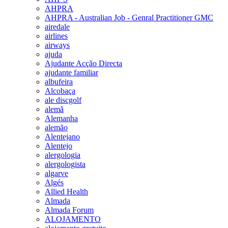
AHPRA
AHPRA - Australian Job - Genral Practitioner GMC
airedale
airlines
airways
ajuda
Ajudante Acção Directa
ajudante familiar
albufeira
Alcobaça
ale discgolf
alemã
Alemanha
alemão
Alentejano
Alentejo
alergologia
alergologista
algarve
Algés
Allied Health
Almada
Almada Forum
ALOJAMENTO