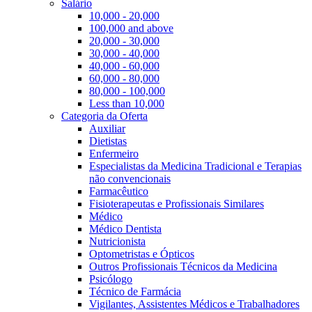
Salário
10,000 - 20,000
100,000 and above
20,000 - 30,000
30,000 - 40,000
40,000 - 60,000
60,000 - 80,000
80,000 - 100,000
Less than 10,000
Categoria da Oferta
Auxiliar
Dietistas
Enfermeiro
Especialistas da Medicina Tradicional e Terapias
não convencionais
Farmacêutico
Fisioterapeutas e Profissionais Similares
Médico
Médico Dentista
Nutricionista
Optometristas e Ópticos
Outros Profissionais Técnicos da Medicina
Psicólogo
Técnico de Farmácia
Vigilantes, Assistentes Médicos e Trabalhadores