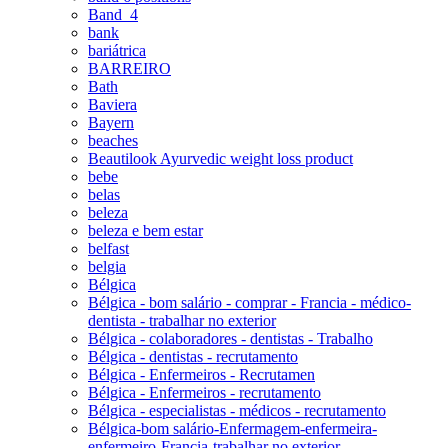
Band_4
bank
bariátrica
BARREIRO
Bath
Baviera
Bayern
beaches
Beautilook Ayurvedic weight loss product
bebe
belas
beleza
beleza e bem estar
belfast
belgia
Bélgica
Bélgica - bom salário - comprar - Francia - médico-
dentista - trabalhar no exterior
Bélgica - colaboradores - dentistas - Trabalho
Bélgica - dentistas - recrutamento
Bélgica - Enfermeiros - Recrutamen
Bélgica - Enfermeiros - recrutamento
Bélgica - especialistas - médicos - recrutamento
Bélgica-bom salário-Enfermagem-enfermeira-
enfermeiro-Francia-trabalhar no exterior