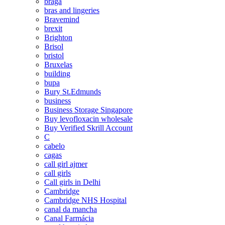
braga
bras and lingeries
Bravemind
brexit
Brighton
Brisol
bristol
Bruxelas
building
bupa
Bury St.Edmunds
business
Business Storage Singapore
Buy levofloxacin wholesale
Buy Verified Skrill Account
C
cabelo
cagas
call girl ajmer
call girls
Call girls in Delhi
Cambridge
Cambridge NHS Hospital
canal da mancha
Canal Farmácia