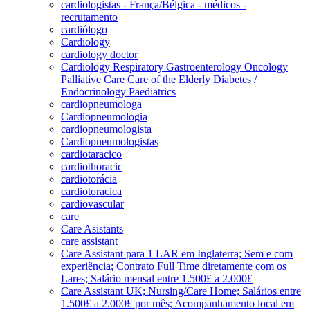
cardiologistas - França/Bélgica - médicos -
recrutamento
cardiólogo
Cardiology
cardiology doctor
Cardiology Respiratory Gastroenterology Oncology
Palliative Care Care of the Elderly Diabetes /
Endocrinology Paediatrics
cardiopneumologa
Cardiopneumologia
cardiopneumologista
Cardiopneumologistas
cardiotaracico
cardiothoracic
cardiotorácia
cardiotoracica
cardiovascular
care
Care Asistants
care assistant
Care Assistant para 1 LAR em Inglaterra; Sem e com
experiência; Contrato Full Time diretamente com os
Lares; Salário mensal entre 1.500£ a 2.000£
Care Assistant UK; Nursing/Care Home; Salários entre
1.500£ a 2.000£ por mês; Acompanhamento local em