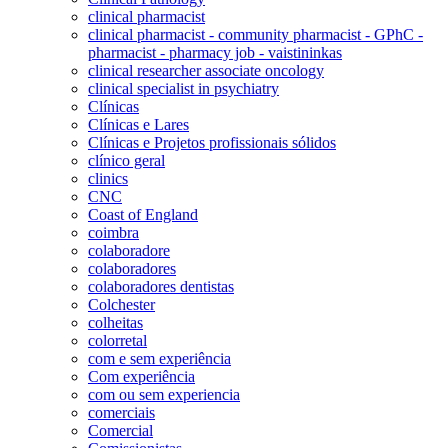
clinical pharmacist
clinical pharmacist - community pharmacist - GPhC -
pharmacist - pharmacy job - vaistininkas
clinical researcher associate oncology
clinical specialist in psychiatry
Clínicas
Clínicas e Lares
Clínicas e Projetos profissionais sólidos
clínico geral
clinics
CNC
Coast of England
coimbra
colaboradore
colaboradores
colaboradores dentistas
Colchester
colheitas
colorretal
com e sem experiência
Com experiência
com ou sem experiencia
comerciais
Comercial