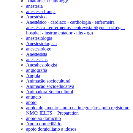
Anatomical Pathology
anestesia
anestesia frança
Anestésico
Anestésico - cardiaco - cardiologia - enfermeira
anestésico - enfermeiras - entrevista Skype - esfrega -
hospital - instrumentador - nhs - rgn
anestesiologia
Anestesiologista
anestesiologo
Anestesista
anestesistas
Anesthesiologist
angiografia
Angola
Animação sociocultural
Animação socioeducativa
Animadora Sociocultural
anúncio
apoio
apoio alojamento; apoio na integração; apoio registo no
NMC; IELTS + Preparation
apoio ao domicilio
Apoio domiciliário
apoio domiciliário a idosos