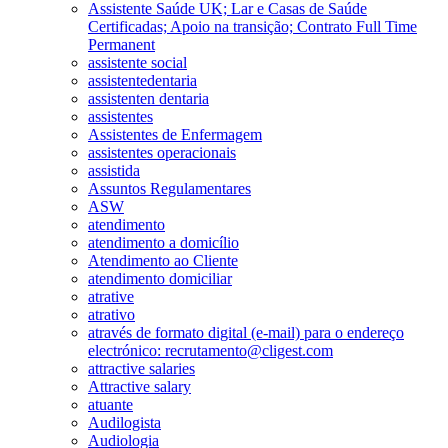
Assistente Saúde UK; Lar e Casas de Saúde
Certificadas; Apoio na transição; Contrato Full Time
Permanent
assistente social
assistentedentaria
assistenten dentaria
assistentes
Assistentes de Enfermagem
assistentes operacionais
assistida
Assuntos Regulamentares
ASW
atendimento
atendimento a domicílio
Atendimento ao Cliente
atendimento domiciliar
atrative
atrativo
através de formato digital (e-mail) para o endereço
electrónico: recrutamento@cligest.com
attractive salaries
Attractive salary
atuante
Audilogista
Audiologia