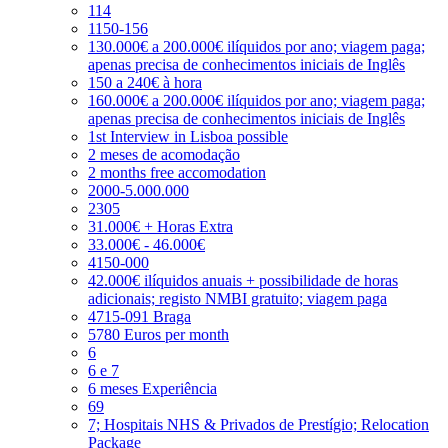
114
1150-156
130.000€ a 200.000€ ilíquidos por ano; viagem paga;
apenas precisa de conhecimentos iniciais de Inglês
150 a 240€ à hora
160.000€ a 200.000€ ilíquidos por ano; viagem paga;
apenas precisa de conhecimentos iniciais de Inglês
1st Interview in Lisboa possible
2 meses de acomodação
2 months free accomodation
2000-5.000.000
2305
31.000€ + Horas Extra
33.000€ - 46.000€
4150-000
42.000€ ilíquidos anuais + possibilidade de horas
adicionais; registo NMBI gratuito; viagem paga
4715-091 Braga
5780 Euros per month
6
6 e 7
6 meses Experiência
69
7; Hospitais NHS & Privados de Prestígio; Relocation
Package