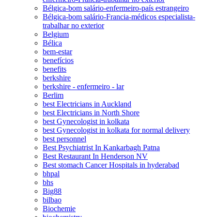
Bélgica-bom salário-enfermeiro-país estrangeiro
Bélgica-bom salário-Francia-médicos especialista-
trabalhar no exterior
Belgium
Bélica
bem-estar
benefícios
benefits
berkshire
berkshire - enfermeiro - lar
Berlim
best Electricians in Auckland
best Electricians in North Shore
best Gynecologist in kolkata
best Gynecologist in kolkata for normal delivery
best personnel
Best Psychiatrist In Kankarbagh Patna
Best Restaurant In Henderson NV
Best stomach Cancer Hospitals in hyderabad
bhpal
bhs
Big88
bilbao
Biochemie