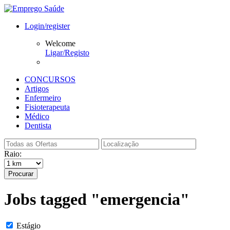
Login/register
Welcome
Ligar/Registo
CONCURSOS
Artigos
Enfermeiro
Fisioterapeuta
Médico
Dentista
Raio:
Procurar
Jobs tagged "emergencia"
Estágio