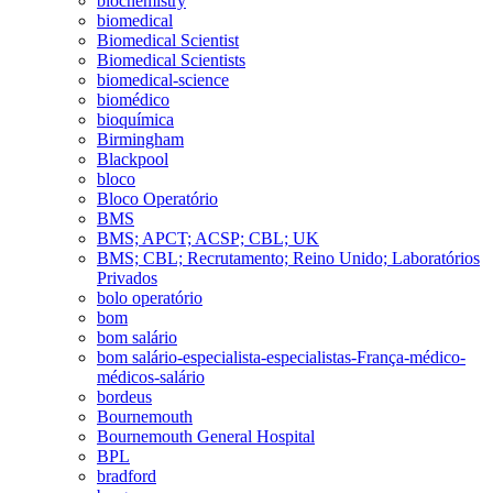
biochemistry
biomedical
Biomedical Scientist
Biomedical Scientists
biomedical-science
biomédico
bioquímica
Birmingham
Blackpool
bloco
Bloco Operatório
BMS
BMS; APCT; ACSP; CBL; UK
BMS; CBL; Recrutamento; Reino Unido; Laboratórios
Privados
bolo operatório
bom
bom salário
bom salário-especialista-especialistas-França-médico-
médicos-salário
bordeus
Bournemouth
Bournemouth General Hospital
BPL
bradford