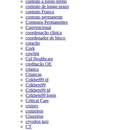
contrato a longo termo
contrato de longo prazo
contrato França
contrato permanente
Contratos Permanentes
Convencional
coordenação clínica
coordenador de bloco
coração
Cork
cowhig
Cpl Healthcare
creditação OE
criança
Crianças
Crikbet99 id
Crikbets99
Crikbets99 id
Crikbets99 login
Critical Care
cruises
cruizeiros
Cruzeiros
cryodon taxi
CT