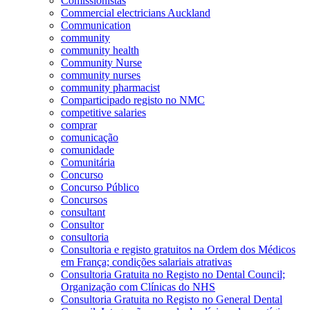
Comissionistas
Commercial electricians Auckland
Communication
community
community health
Community Nurse
community nurses
community pharmacist
Comparticipado registo no NMC
competitive salaries
comprar
comunicação
comunidade
Comunitária
Concurso
Concurso Público
Concursos
consultant
Consultor
consultoria
Consultoria e registo gratuitos na Ordem dos Médicos
em França; condições salariais atrativas
Consultoria Gratuita no Registo no Dental Council;
Organização com Clínicas do NHS
Consultoria Gratuita no Registo no General Dental