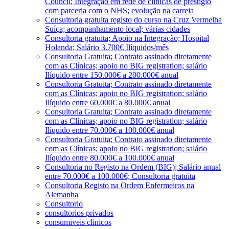
Council; Integração em rede de clínicas de prestígio
com parceria com o NHS; evolução na carreia
Consultoria gratuita registo do curso na Cruz Vermelha
Suíça; acompanhamento local; várias cidades
Consultoria gratuita; Apoio na Integração; Hospital
Holanda; Salário 3.700€ Ilíquidos/mês
Consultoria Gratuita; Contrato assinado diretamente
com as Clínicas; apoio no BIG registration; salário
Ilíquido entre 150.000€ a 200.000€ anual
Consultoria Gratuita; Contrato assinado diretamente
com as Clínicas; apoio no BIG registration; salário
Ilíquido entre 60.000€ a 80.000€ anual
Consultoria Gratuita; Contrato assinado diretamente
com as Clínicas; apoio no BIG registration; salário
Ilíquido entre 70.000€ a 100.000€ anual
Consultoria Gratuita; Contrato assinado diretamente
com as Clínicas; apoio no BIG registration; salário
Ilíquido entre 80.000€ a 100.000€ anual
Consultoria no Registo na Ordem (BIG); Salário anual
entre 70.000€ a 100.000€; Consultoria gratuita
Consultoria Registo na Ordem Enfermeiros na
Alemanha
Consultorio
consultorios privados
consumiveis clínicos