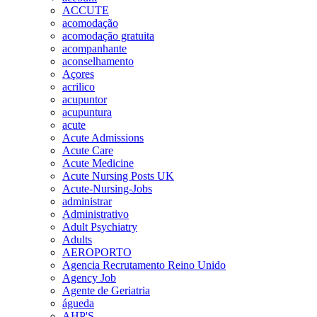
ACCUTE
acomodação
acomodação gratuita
acompanhante
aconselhamento
Açores
acrilico
acupuntor
acupuntura
acute
Acute Admissions
Acute Care
Acute Medicine
Acute Nursing Posts UK
Acute-Nursing-Jobs
administrar
Administrativo
Adult Psychiatry
Adults
AEROPORTO
Agencia Recrutamento Reino Unido
Agency Job
Agente de Geriatria
águeda
AHP'S