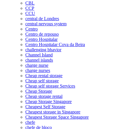
CBL
CCP
CCU
central de Londres
central nervous system
Centro
Centro de repouso
Centro Hospitalar
Centro Hospitalar Cova da Beira
challenging bhavior
Channel Island
channel islands
charge nurse
charge nurses
Cheap rental storage
Cheap self storage
Cheap self storage Services
Cheap Storage
Cheap storage rental
Cheap Storage Singapore
Cheapest Self Storage
Cheapest storage in Singapore
Cheapest Storage Space Singapore
chefe
chefe de bloco