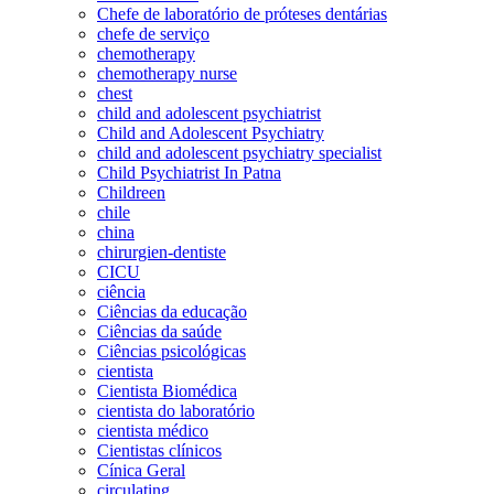
Chefe de laboratório de próteses dentárias
chefe de serviço
chemotherapy
chemotherapy nurse
chest
child and adolescent psychiatrist
Child and Adolescent Psychiatry
child and adolescent psychiatry specialist
Child Psychiatrist In Patna
Childreen
chile
china
chirurgien-dentiste
CICU
ciência
Ciências da educação
Ciências da saúde
Ciências psicológicas
cientista
Cientista Biomédica
cientista do laboratório
cientista médico
Cientistas clínicos
Cínica Geral
circulating