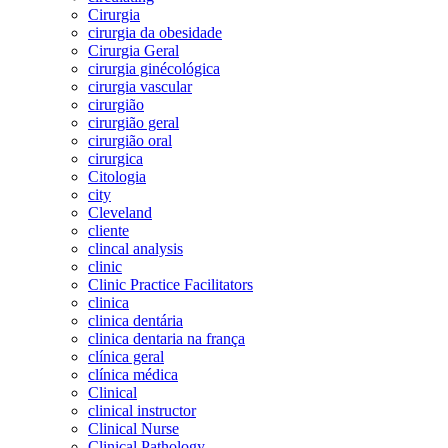
Cirurgia
cirurgia da obesidade
Cirurgia Geral
cirurgia ginécológica
cirurgia vascular
cirurgião
cirurgião geral
cirurgião oral
cirurgica
Citologia
city
Cleveland
cliente
clincal analysis
clinic
Clinic Practice Facilitators
clinica
clinica dentária
clinica dentaria na frança
clínica geral
clínica médica
Clinical
clinical instructor
Clinical Nurse
Clinical Pathology