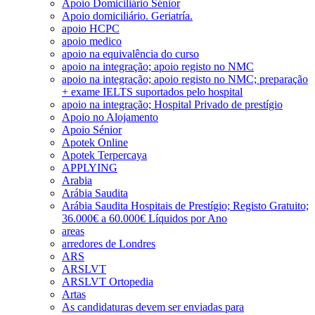
Apoio Domiciliário Sénior
Apoio domiciliário. Geriatría.
apoio HCPC
apoio medico
apoio na equivalência do curso
apoio na integração; apoio registo no NMC
apoio na integração; apoio registo no NMC; preparação
+ exame IELTS suportados pelo hospital
apoio na integração; Hospital Privado de prestígio
Apoio no Alojamento
Apoio Sénior
Apotek Online
Apotek Terpercaya
APPLYING
Arabia
Arábia Saudita
Arábia Saudita Hospitais de Prestígio; Registo Gratuito;
36.000€ a 60.000€ Líquidos por Ano
areas
arredores de Londres
ARS
ARSLVT
ARSLVT Ortopedia
Artas
As candidaturas devem ser enviadas para