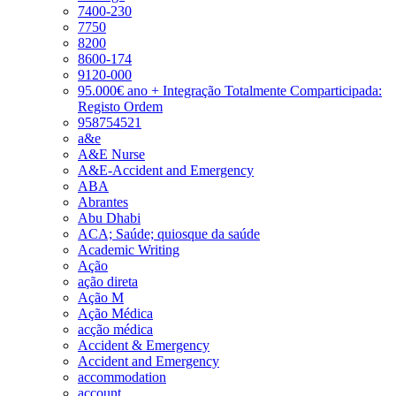
7400-230
7750
8200
8600-174
9120-000
95.000€ ano + Integração Totalmente Comparticipada:
Registo Ordem
958754521
a&e
A&E Nurse
A&E-Accident and Emergency
ABA
Abrantes
Abu Dhabi
ACA; Saúde; quiosque da saúde
Academic Writing
Ação
ação direta
Ação M
Ação Médica
acção médica
Accident & Emergency
Accident and Emergency
accommodation
account