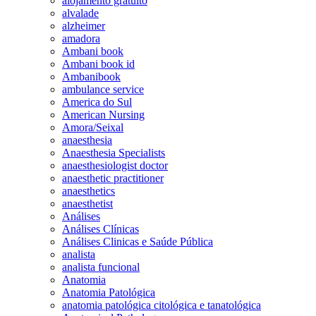
alojamento gratuito
alvalade
alzheimer
amadora
Ambani book
Ambani book id
Ambanibook
ambulance service
America do Sul
American Nursing
Amora/Seixal
anaesthesia
Anaesthesia Specialists
anaesthesiologist doctor
anaesthetic practitioner
anaesthetics
anaesthetist
Análises
Análises Clínicas
Análises Clinicas e Saúde Pública
analista
analista funcional
Anatomia
Anatomia Patológica
anatomia patológica citológica e tanatológica