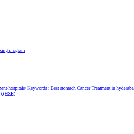
rsing program
ent-hospitals/ Keywords : Best stomach Cancer Treatment in hyderab
bs) (HSE)