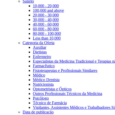
Salário
10,000 - 20,000
100,000 and above
20,000 - 30,000
30,000 - 40,000
40,000 - 60,000
60,000 - 80,000
80,000 - 100,000
Less than 10,000
Categoria da Oferta
Auxiliar
Dietistas
Enfermeiro
Especialistas da Medicina Tradicional e Terapias 
Farmacêutico
Fisioterapeutas e Profissionais Similares
Médico
Médico Dentista
Nutricionista
Optometristas e Ópticos
Outros Profissionais Técnicos da Medicina
Psicólogo
Técnico de Farmácia
Vigilantes, Assistentes Médicos e Trabalhadores Si
Data de publicação