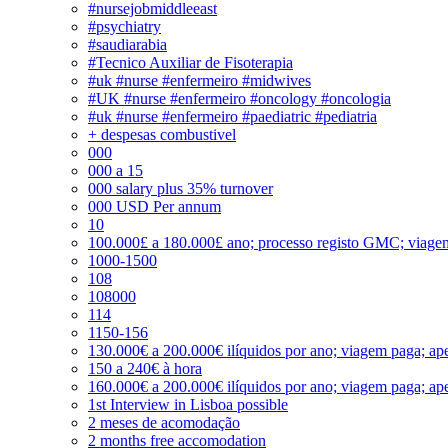
#nursejobmiddleeast
#psychiatry
#saudiarabia
#Tecnico Auxiliar de Fisoterapia
#uk #nurse #enfermeiro #midwives
#UK #nurse #enfermeiro #oncology #oncologia
#uk #nurse #enfermeiro #paediatric #pediatria
+ despesas combustivel
000
000 a 15
000 salary plus 35% turnover
000 USD Per annum
10
100.000£ a 180.000£ ano; processo registo GMC; viage
1000-1500
108
108000
114
1150-156
130.000€ a 200.000€ ilíquidos por ano; viagem paga; ape
150 a 240€ à hora
160.000€ a 200.000€ ilíquidos por ano; viagem paga; ape
1st Interview in Lisboa possible
2 meses de acomodação
2 months free accomodation