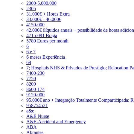
2000-5.000.000
2305
31.000€ + Horas Extra
33.000€ - 46.000€
4150-000
42.000€ ilíquidos anuais + possibilidade de horas adicio
4715-091 Braga
5780 Euros per month
6
6 e 7
6 meses Experiência
69
7; Hospitais NHS & Privados de Prestígio; Relocation P
7400-230
7750
8200
8600-174
9120-000
95.000€ ano + Integração Totalmente Comparticipada: 
958754521
a&e
A&E Nurse
A&E-Accident and Emergency
ABA
Abrantes