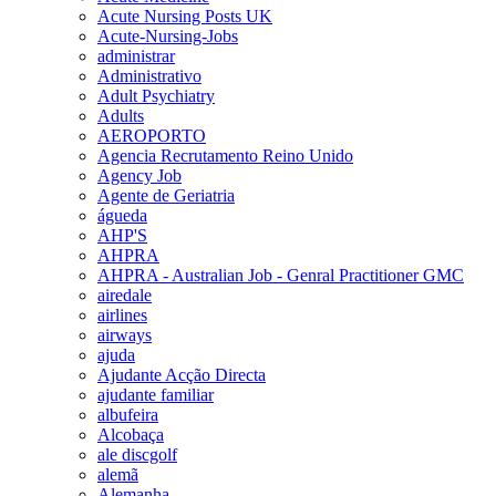
Acute Nursing Posts UK
Acute-Nursing-Jobs
administrar
Administrativo
Adult Psychiatry
Adults
AEROPORTO
Agencia Recrutamento Reino Unido
Agency Job
Agente de Geriatria
águeda
AHP'S
AHPRA
AHPRA - Australian Job - Genral Practitioner GMC
airedale
airlines
airways
ajuda
Ajudante Acção Directa
ajudante familiar
albufeira
Alcobaça
ale discgolf
alemã
Alemanha