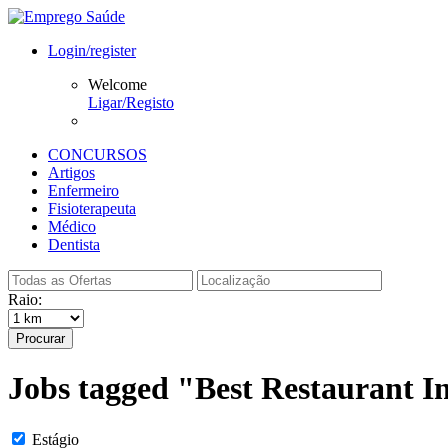
Login/register
Welcome
Ligar/Registo
CONCURSOS
Artigos
Enfermeiro
Fisioterapeuta
Médico
Dentista
Raio:
Procurar
Jobs tagged "Best Restaurant 
Estágio