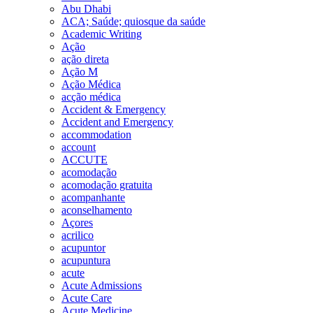
Abu Dhabi
ACA; Saúde; quiosque da saúde
Academic Writing
Ação
ação direta
Ação M
Ação Médica
acção médica
Accident & Emergency
Accident and Emergency
accommodation
account
ACCUTE
acomodação
acomodação gratuita
acompanhante
aconselhamento
Açores
acrilico
acupuntor
acupuntura
acute
Acute Admissions
Acute Care
Acute Medicine