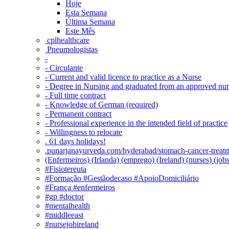
Hoje
Esta Semana
Última Semana
Este Mês
‎ cplhealthcare‬
Pneumologistas
-
- Circulante
- Current and valid licence to practice as a Nurse
- Degree in Nursing and graduated from an approved nu
- Full time contract
- Knowledge of German (required)
- Permanent contract
- Professional experience in the intended field of practice
- Willingness to relocate
. 61 days holidays!
.punarjanayurveda.com/hyderabad/stomach-cancer-treatm
(Enfermeiros) (Irlanda) (emprego) (Ireland) (nurses) (jo
#Fisiotereuta
#Formação #Gestãodecaso #ApoioDomiciliário
#França #enfermeiros
#gp #doctor
#mentalhealth
#middleeast
#nursejobireland