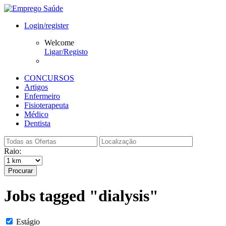
Login/register
Welcome
Ligar/Registo
CONCURSOS
Artigos
Enfermeiro
Fisioterapeuta
Médico
Dentista
Raio:
Procurar
Jobs tagged "dialysis"
Estágio