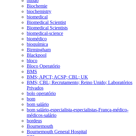
bilbao
Biochemie
biochemistry
biomedical
Biomedical Scientist
Biomedical Scientists
biomedical-science
biomédico
bioquímica
Birmingham
Blackpool
bloco
Bloco Operatório
BMS
BMS; APCT; ACSP; CBL; UK
BMS; CBL; Recrutamento; Reino Unido; Laboratórios
Privados
bolo operatório
bom
bom salário
bom salário-especialista-especialistas-França-médico-
médicos-salário
bordeus
Bournemouth
Bournemouth General Hospital