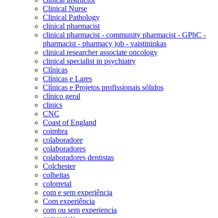
Clinical Nurse
Clinical Pathology
clinical pharmacist
clinical pharmacist - community pharmacist - GPhC -
pharmacist - pharmacy job - vaistininkas
clinical researcher associate oncology
clinical specialist in psychiatry
Clínicas
Clínicas e Lares
Clínicas e Projetos profissionais sólidos
clínico geral
clinics
CNC
Coast of England
coimbra
colaboradore
colaboradores
colaboradores dentistas
Colchester
colheitas
colorretal
com e sem experiência
Com experiência
com ou sem experiencia