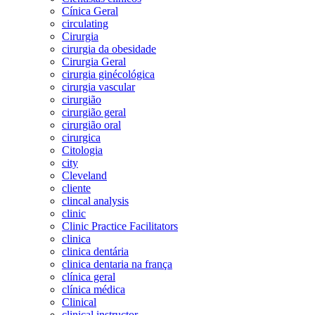
Cínica Geral
circulating
Cirurgia
cirurgia da obesidade
Cirurgia Geral
cirurgia ginécológica
cirurgia vascular
cirurgião
cirurgião geral
cirurgião oral
cirurgica
Citologia
city
Cleveland
cliente
clincal analysis
clinic
Clinic Practice Facilitators
clinica
clinica dentária
clinica dentaria na frança
clínica geral
clínica médica
Clinical
clinical instructor