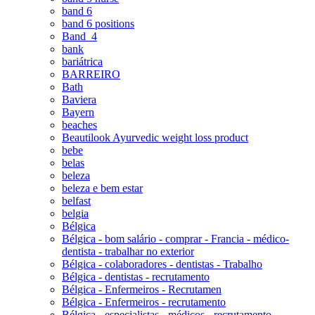
band 6
band 6 positions
Band_4
bank
bariátrica
BARREIRO
Bath
Baviera
Bayern
beaches
Beautilook Ayurvedic weight loss product
bebe
belas
beleza
beleza e bem estar
belfast
belgia
Bélgica
Bélgica - bom salário - comprar - Francia - médico-
dentista - trabalhar no exterior
Bélgica - colaboradores - dentistas - Trabalho
Bélgica - dentistas - recrutamento
Bélgica - Enfermeiros - Recrutamen
Bélgica - Enfermeiros - recrutamento
Bélgica - especialistas - médicos - recrutamento