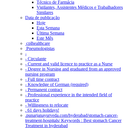
Técnico de Farmácia
Vigilantes, Assistentes Médicos e Trabalhadores
Similares
Data de publicação
Hoje
Esta Semana
Última Semana
Este Mês
‎ cplhealthcare‬
Pneumologistas
-
- Circulante
- Current and valid licence to practice as a Nurse
- Degree in Nursing and graduated from an approved
nursing program
- Full time contract
- Knowledge of German (required)
- Permanent contract
- Professional experience in the intended field of
practice
- Willingness to relocate
. 61 days holidays!
.punarjanayurveda.com/hyderabad/stomach-cancer-
treatment-hospitals/ Keywords : Best stomach Cancer
Treatment in hyderabad