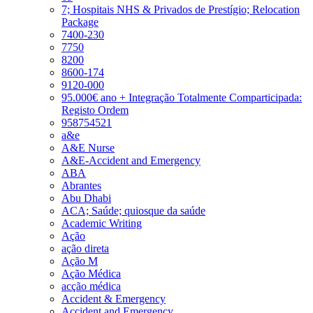
7; Hospitais NHS & Privados de Prestígio; Relocation
Package
7400-230
7750
8200
8600-174
9120-000
95.000€ ano + Integração Totalmente Comparticipada:
Registo Ordem
958754521
a&e
A&E Nurse
A&E-Accident and Emergency
ABA
Abrantes
Abu Dhabi
ACA; Saúde; quiosque da saúde
Academic Writing
Ação
ação direta
Ação M
Ação Médica
acção médica
Accident & Emergency
Accident and Emergency