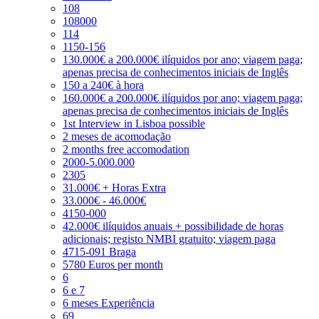
108
108000
114
1150-156
130.000€ a 200.000€ ilíquidos por ano; viagem paga;
apenas precisa de conhecimentos iniciais de Inglês
150 a 240€ à hora
160.000€ a 200.000€ ilíquidos por ano; viagem paga;
apenas precisa de conhecimentos iniciais de Inglês
1st Interview in Lisboa possible
2 meses de acomodação
2 months free accomodation
2000-5.000.000
2305
31.000€ + Horas Extra
33.000€ - 46.000€
4150-000
42.000€ ilíquidos anuais + possibilidade de horas
adicionais; registo NMBI gratuito; viagem paga
4715-091 Braga
5780 Euros per month
6
6 e 7
6 meses Experiência
69