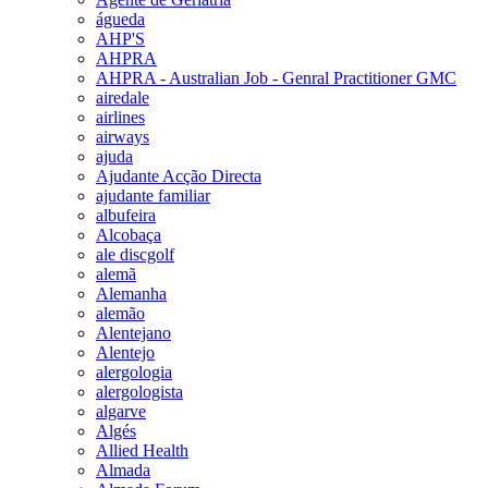
águeda
AHP'S
AHPRA
AHPRA - Australian Job - Genral Practitioner GMC
airedale
airlines
airways
ajuda
Ajudante Acção Directa
ajudante familiar
albufeira
Alcobaça
ale discgolf
alemã
Alemanha
alemão
Alentejano
Alentejo
alergologia
alergologista
algarve
Algés
Allied Health
Almada