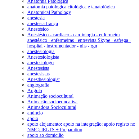
Anatomia Patológica
anatomia patológica citológica e tanatológica
Anatomical Pathology
anestesia
anestesia frança
Anestésico
Anestésico - cardiaco - cardiologia - enfermeira
anestésico - enfermeiras - entrevista Skype - esfrega -
hospital - instrumentador - nhs - rgn
anestesiologia
Anestesiologista
anestesiologo
Anestesista
anestesistas
Anesthesiologist
angiografia
Angola
Animação sociocultural
Animação socioeducativa
Animadora Sociocultural
anúncio
apoio
apoio alojamento; apoio na integração; apoio registo no
NMC; IELTS + Preparation
apoio ao domicilio