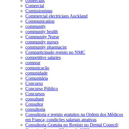
comerciais
Comercial
Comissionistas
Commercial electricians Auckland
Communication
community
community health
Community Nurse
community nurses
community pharmacist
Comparticipado registo no NMC
competitive salaries
comprar
comunicação
comunidade
Comunitária
Concurso
Concurso Público
Concursos
consultant
Consultor
consultoria
Consultoria e registo gratuitos na Ordem dos Médicos
em França; condições salariais atrativas
Consultoria Gratuita no Registo no Dental Council;