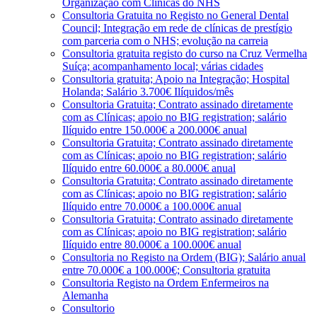
Organização com Clínicas do NHS
Consultoria Gratuita no Registo no General Dental
Council; Integração em rede de clínicas de prestígio
com parceria com o NHS; evolução na carreia
Consultoria gratuita registo do curso na Cruz Vermelha
Suíça; acompanhamento local; várias cidades
Consultoria gratuita; Apoio na Integração; Hospital
Holanda; Salário 3.700€ Ilíquidos/mês
Consultoria Gratuita; Contrato assinado diretamente
com as Clínicas; apoio no BIG registration; salário
Ilíquido entre 150.000€ a 200.000€ anual
Consultoria Gratuita; Contrato assinado diretamente
com as Clínicas; apoio no BIG registration; salário
Ilíquido entre 60.000€ a 80.000€ anual
Consultoria Gratuita; Contrato assinado diretamente
com as Clínicas; apoio no BIG registration; salário
Ilíquido entre 70.000€ a 100.000€ anual
Consultoria Gratuita; Contrato assinado diretamente
com as Clínicas; apoio no BIG registration; salário
Ilíquido entre 80.000€ a 100.000€ anual
Consultoria no Registo na Ordem (BIG); Salário anual
entre 70.000€ a 100.000€; Consultoria gratuita
Consultoria Registo na Ordem Enfermeiros na
Alemanha
Consultorio