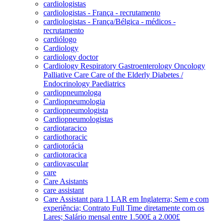
cardiologistas
cardiologistas - França - recrutamento
cardiologistas - França/Bélgica - médicos -
recrutamento
cardiólogo
Cardiology
cardiology doctor
Cardiology Respiratory Gastroenterology Oncology
Palliative Care Care of the Elderly Diabetes /
Endocrinology Paediatrics
cardiopneumologa
Cardiopneumologia
cardiopneumologista
Cardiopneumologistas
cardiotaracico
cardiothoracic
cardiotorácia
cardiotoracica
cardiovascular
care
Care Asistants
care assistant
Care Assistant para 1 LAR em Inglaterra; Sem e com
experiência; Contrato Full Time diretamente com os
Lares; Salário mensal entre 1.500£ a 2.000£