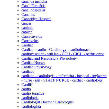
canal da mancha
Canal Farmácia
canal hospitalar
Canarias
Canbridge Hospital
cancer
canhota
capilar
Carcacavelos
Carcavelos
Cardiac
Cardiac - cardio - Cardiology - cardiothoracic -
cardiovascular - cath lab - CCU - CICU - perfusionist
Cardiac and Respiratory Physiology
Cardiac Nurses
Cardiac Physiology
cardiaco
cardiaco - cardiologia - enfermeira - hospital - inglaterra
- nurse - rgn - STAFF NURSE - cardiac - cardiology
Cardiff
cardio
cardio-toracica
cardiologia
Cardiologist Doctor / Cardiologist
cardiologista