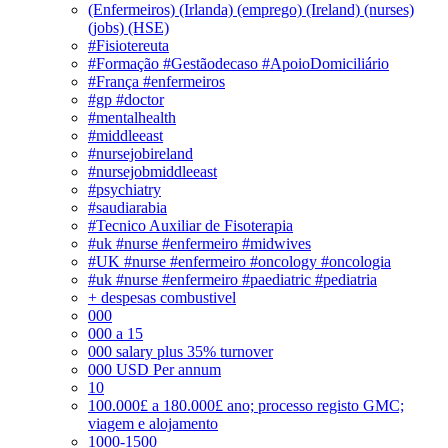
(Enfermeiros) (Irlanda) (emprego) (Ireland) (nurses)
(jobs) (HSE)
#Fisiotereuta
#Formação #Gestãodecaso #ApoioDomiciliário
#França #enfermeiros
#gp #doctor
#mentalhealth
#middleeast
#nursejobireland
#nursejobmiddleeast
#psychiatry
#saudiarabia
#Tecnico Auxiliar de Fisoterapia
#uk #nurse #enfermeiro #midwives
#UK #nurse #enfermeiro #oncology #oncologia
#uk #nurse #enfermeiro #paediatric #pediatria
+ despesas combustivel
000
000 a 15
000 salary plus 35% turnover
000 USD Per annum
10
100.000£ a 180.000£ ano; processo registo GMC;
viagem e alojamento
1000-1500