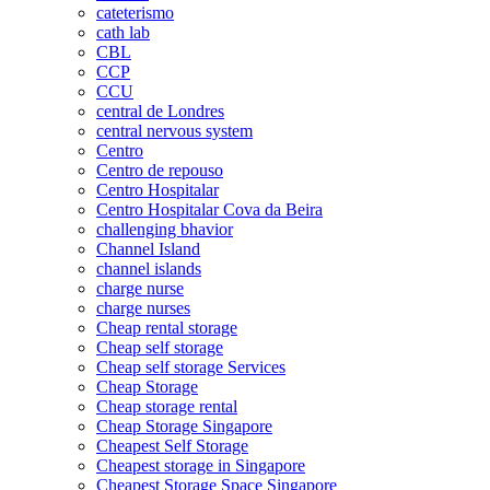
cateterismo
cath lab
CBL
CCP
CCU
central de Londres
central nervous system
Centro
Centro de repouso
Centro Hospitalar
Centro Hospitalar Cova da Beira
challenging bhavior
Channel Island
channel islands
charge nurse
charge nurses
Cheap rental storage
Cheap self storage
Cheap self storage Services
Cheap Storage
Cheap storage rental
Cheap Storage Singapore
Cheapest Self Storage
Cheapest storage in Singapore
Cheapest Storage Space Singapore