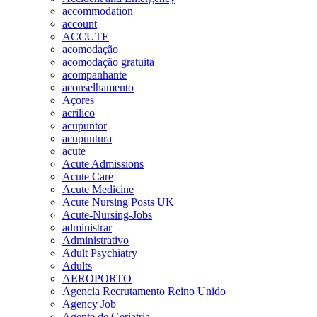
accommodation
account
ACCUTE
acomodação
acomodação gratuita
acompanhante
aconselhamento
Açores
acrilico
acupuntor
acupuntura
acute
Acute Admissions
Acute Care
Acute Medicine
Acute Nursing Posts UK
Acute-Nursing-Jobs
administrar
Administrativo
Adult Psychiatry
Adults
AEROPORTO
Agencia Recrutamento Reino Unido
Agency Job
Agente de Geriatria