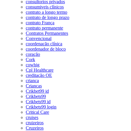
consultorios privados
consumiveis clínicos
contrato a longo termo
contrato de longo prazo
contrato França
contrato permanente
Contratos Permanentes
Convencional
coordenação clínica
coordenador de bloco
coração
Cork
cowhig
Cpl Healthcare
creditação OE
criança
Crianças
Crikbet99 id
Crikbets99
Crikbets99 id
Crikbets99 login
Critical Care
cruises
cruizeiros
Cruzeiros