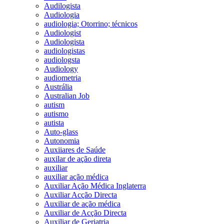
Audilogista
Audiologia
audiologia; Otorrino; técnicos
Audiologist
Audiologista
audiologistas
audiologsta
Audiology
audiometria
Austrália
Australian Job
autism
autismo
autista
Auto-glass
Autonomia
Auxiiares de Saúde
auxilar de ação direta
auxiliar
auxiliar ação médica
Auxiliar Ação Médica Inglaterra
Auxiliar Acção Directa
Auxiliar de ação médica
Auxiliar de Acção Directa
Auxiliar de Geriatria