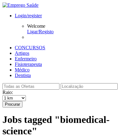
Login/register
Welcome
Ligar/Registo
CONCURSOS
Artigos
Enfermeiro
Fisioterapeuta
Médico
Dentista
Raio:
Procurar
Jobs tagged "biomedical-
science"