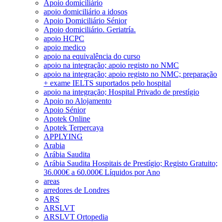
Apoio domiciliário
apoio domiciliário a idosos
Apoio Domiciliário Sénior
Apoio domiciliário. Geriatría.
apoio HCPC
apoio medico
apoio na equivalência do curso
apoio na integração; apoio registo no NMC
apoio na integração; apoio registo no NMC; preparação
+ exame IELTS suportados pelo hospital
apoio na integração; Hospital Privado de prestígio
Apoio no Alojamento
Apoio Sénior
Apotek Online
Apotek Terpercaya
APPLYING
Arabia
Arábia Saudita
Arábia Saudita Hospitais de Prestígio; Registo Gratuito;
36.000€ a 60.000€ Líquidos por Ano
areas
arredores de Londres
ARS
ARSLVT
ARSLVT Ortopedia