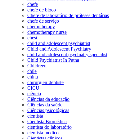
chefe
chefe de bloco
Chefe de laboratório de próteses dentárias
chefe de serviço
chemotherapy
chemotherapy nurse
chest
child and adolescent psychiatrist
Child and Adolescent Psychiatry
child and adolescent psychiatry specialist
Child Psychiatrist In Patna
Childreen
chile
china
chirurgien-dentiste
CICU
ciência
Ciências da educação
Ciências da saúde
Ciências psicológicas
cientista
Cientista Biomédica
cientista do laboratório
cientista médico
Cientistas clínicos