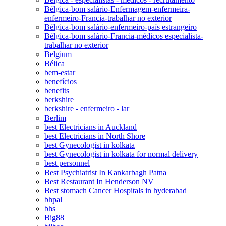
Bélgica-bom salário-Enfermagem-enfermeira-
enfermeiro-Francia-trabalhar no exterior
Bélgica-bom salário-enfermeiro-país estrangeiro
Bélgica-bom salário-Francia-médicos especialista-
trabalhar no exterior
Belgium
Bélica
bem-estar
benefícios
benefits
berkshire
berkshire - enfermeiro - lar
Berlim
best Electricians in Auckland
best Electricians in North Shore
best Gynecologist in kolkata
best Gynecologist in kolkata for normal delivery
best personnel
Best Psychiatrist In Kankarbagh Patna
Best Restaurant In Henderson NV
Best stomach Cancer Hospitals in hyderabad
bhpal
bhs
Big88