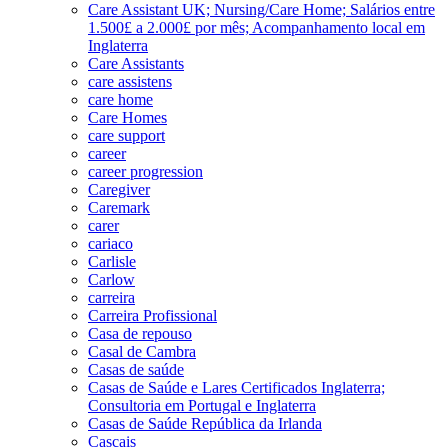
Care Assistant UK; Nursing/Care Home; Salários entre
1.500£ a 2.000£ por mês; Acompanhamento local em
Inglaterra
Care Assistants
care assistens
care home
Care Homes
care support
career
career progression
Caregiver
Caremark
carer
cariaco
Carlisle
Carlow
carreira
Carreira Profissional
Casa de repouso
Casal de Cambra
Casas de saúde
Casas de Saúde e Lares Certificados Inglaterra;
Consultoria em Portugal e Inglaterra
Casas de Saúde República da Irlanda
Cascais