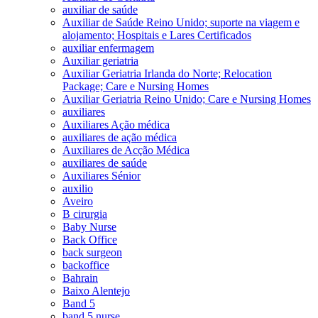
auxiliar de saúde
Auxiliar de Saúde Reino Unido; suporte na viagem e
alojamento; Hospitais e Lares Certificados
auxiliar enfermagem
Auxiliar geriatria
Auxiliar Geriatria Irlanda do Norte; Relocation
Package; Care e Nursing Homes
Auxiliar Geriatria Reino Unido; Care e Nursing Homes
auxiliares
Auxiliares Ação médica
auxiliares de ação médica
Auxiliares de Acção Médica
auxiliares de saúde
Auxiliares Sénior
auxilio
Aveiro
B cirurgia
Baby Nurse
Back Office
back surgeon
backoffice
Bahrain
Baixo Alentejo
Band 5
band 5 nurse