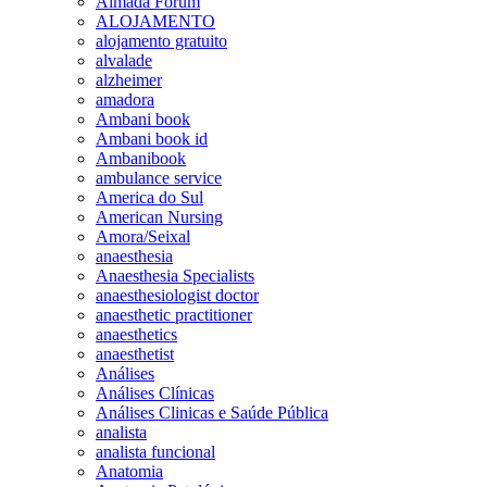
Almada Forum
ALOJAMENTO
alojamento gratuito
alvalade
alzheimer
amadora
Ambani book
Ambani book id
Ambanibook
ambulance service
America do Sul
American Nursing
Amora/Seixal
anaesthesia
Anaesthesia Specialists
anaesthesiologist doctor
anaesthetic practitioner
anaesthetics
anaesthetist
Análises
Análises Clínicas
Análises Clinicas e Saúde Pública
analista
analista funcional
Anatomia