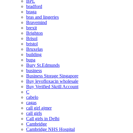
BPL
bradford
braga
bras and lingeries
Bravemind
brexit
Brighton
Brisol
bristol
Bruxelas
building
bupa
Bury St.Edmunds
business
Business Storage Singapore
Buy levofloxacin wholesale
Buy Verified Skrill Account
C
cabelo
cagas
call girl ajmer
call girls
Call girls in Delhi
Cambridge
Cambridge NHS Hospital