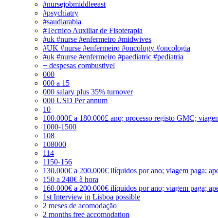
#nursejobmiddleeast
#psychiatry
#saudiarabia
#Tecnico Auxiliar de Fisoterapia
#uk #nurse #enfermeiro #midwives
#UK #nurse #enfermeiro #oncology #oncologia
#uk #nurse #enfermeiro #paediatric #pediatria
+ despesas combustivel
000
000 a 15
000 salary plus 35% turnover
000 USD Per annum
10
100.000£ a 180.000£ ano; processo registo GMC; viage
1000-1500
108
108000
114
1150-156
130.000€ a 200.000€ ilíquidos por ano; viagem paga; ape
150 a 240€ à hora
160.000€ a 200.000€ ilíquidos por ano; viagem paga; ape
1st Interview in Lisboa possible
2 meses de acomodação
2 months free accomodation