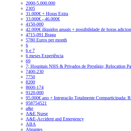
2000-5.000.000
2305
31.000€ + Horas Extra
33.000€ - 46.000€
4150-000
42.000€ ilíquidos anuais + possibilidade de horas adicio
4715-091 Braga
5780 Euros per month
6
6 e 7
6 meses Experiência
69
7; Hospitais NHS & Privados de Prestígio; Relocation P
7400-230
7750
8200
8600-174
9120-000
95.000€ ano + Integração Totalmente Comparticipada: 
958754521
a&e
A&E Nurse
A&E-Accident and Emergency
ABA
Abrantes