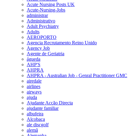
Acute Nursing Posts UK
Acute-Nursing-Jobs
administrar
Administrativo
Adult Psychiatry
Adults
AEROPORTO
Agencia Recrutamento Reino Unido
Agency Job
Agente de Geriatria
águeda
AHP'S
AHPRA
AHPRA - Australian Job - Genral Practitioner GMC
airedale
airlines
airways
ajuda
Ajudante Acção Directa
ajudante familiar
albufeira
Alcobaça
ale discgolf
alemã
Alemanha