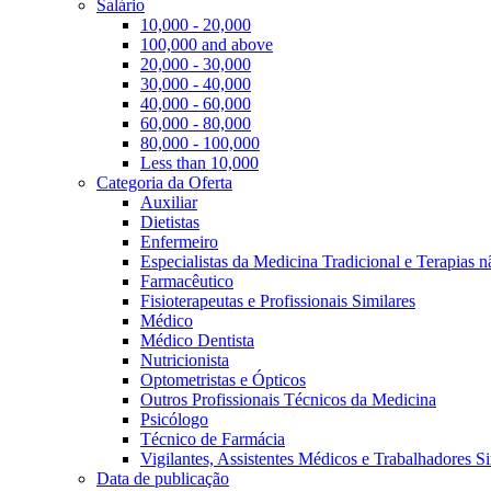
Salário
10,000 - 20,000
100,000 and above
20,000 - 30,000
30,000 - 40,000
40,000 - 60,000
60,000 - 80,000
80,000 - 100,000
Less than 10,000
Categoria da Oferta
Auxiliar
Dietistas
Enfermeiro
Especialistas da Medicina Tradicional e Terapias 
Farmacêutico
Fisioterapeutas e Profissionais Similares
Médico
Médico Dentista
Nutricionista
Optometristas e Ópticos
Outros Profissionais Técnicos da Medicina
Psicólogo
Técnico de Farmácia
Vigilantes, Assistentes Médicos e Trabalhadores Si
Data de publicação