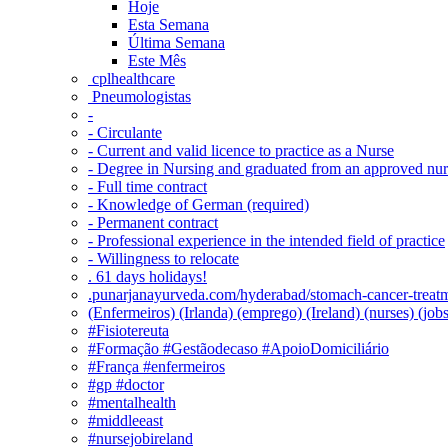
Hoje
Esta Semana
Última Semana
Este Mês
‎ cplhealthcare‬
Pneumologistas
-
- Circulante
- Current and valid licence to practice as a Nurse
- Degree in Nursing and graduated from an approved nu
- Full time contract
- Knowledge of German (required)
- Permanent contract
- Professional experience in the intended field of practice
- Willingness to relocate
. 61 days holidays!
.punarjanayurveda.com/hyderabad/stomach-cancer-treatm
(Enfermeiros) (Irlanda) (emprego) (Ireland) (nurses) (jo
#Fisiotereuta
#Formação #Gestãodecaso #ApoioDomiciliário
#França #enfermeiros
#gp #doctor
#mentalhealth
#middleeast
#nursejobireland