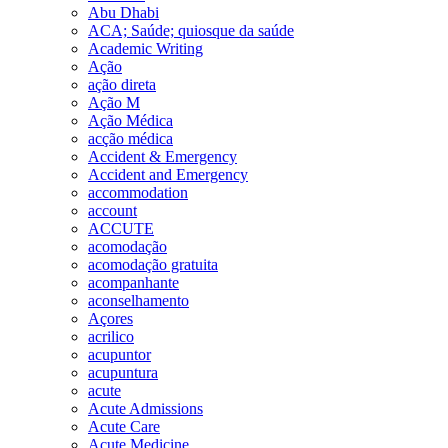
Abu Dhabi
ACA; Saúde; quiosque da saúde
Academic Writing
Ação
ação direta
Ação M
Ação Médica
acção médica
Accident & Emergency
Accident and Emergency
accommodation
account
ACCUTE
acomodação
acomodação gratuita
acompanhante
aconselhamento
Açores
acrilico
acupuntor
acupuntura
acute
Acute Admissions
Acute Care
Acute Medicine