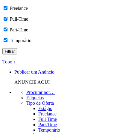
Freelance
Full-Time
Part-Time
Temporário
Topo ↑
Publicar um Anúncio
ANUNCIE AQUI
Procurar por…
Etiquetas
Tipo de Oferta
Estágio
Freelance
Full-Time
Part-Time
Temporário