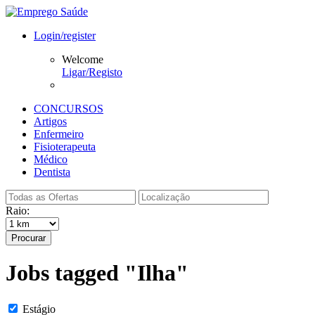
Login/register
Welcome
Ligar/Registo
CONCURSOS
Artigos
Enfermeiro
Fisioterapeuta
Médico
Dentista
Raio:
Procurar
Jobs tagged "Ilha"
Estágio