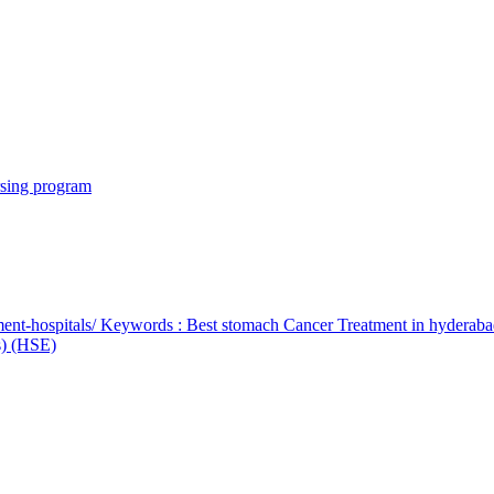
rsing program
ent-hospitals/ Keywords : Best stomach Cancer Treatment in hyderab
bs) (HSE)