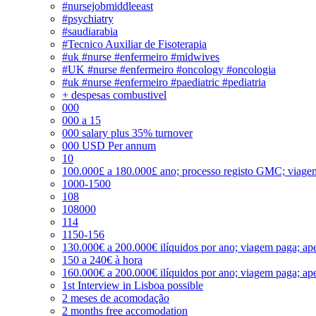
#nursejobmiddleeast
#psychiatry
#saudiarabia
#Tecnico Auxiliar de Fisoterapia
#uk #nurse #enfermeiro #midwives
#UK #nurse #enfermeiro #oncology #oncologia
#uk #nurse #enfermeiro #paediatric #pediatria
+ despesas combustivel
000
000 a 15
000 salary plus 35% turnover
000 USD Per annum
10
100.000£ a 180.000£ ano; processo registo GMC; viage
1000-1500
108
108000
114
1150-156
130.000€ a 200.000€ ilíquidos por ano; viagem paga; ape
150 a 240€ à hora
160.000€ a 200.000€ ilíquidos por ano; viagem paga; ape
1st Interview in Lisboa possible
2 meses de acomodação
2 months free accomodation