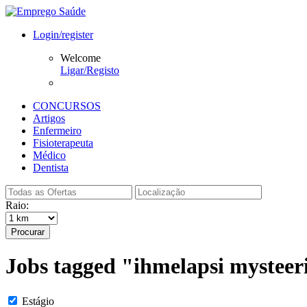
Login/register
Welcome
Ligar/Registo
CONCURSOS
Artigos
Enfermeiro
Fisioterapeuta
Médico
Dentista
Raio:
Procurar
Jobs tagged "ihmelapsi mysteer
Estágio