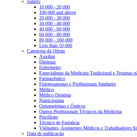
Salário
10,000 - 20,000
100,000 and above
20,000 - 30,000
30,000 - 40,000
40,000 - 60,000
60,000 - 80,000
80,000 - 100,000
Less than 10,000
Categoria da Oferta
Auxiliar
Dietistas
Enfermeiro
Especialistas da Medicina Tradicional e Terapias 
Farmacêutico
Fisioterapeutas e Profissionais Similares
Médico
Médico Dentista
Nutricionista
Optometristas e Ópticos
Outros Profissionais Técnicos da Medicina
Psicólogo
Técnico de Farmácia
Vigilantes, Assistentes Médicos e Trabalhadores Si
Data de publicação