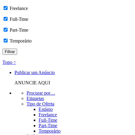
Freelance
Full-Time
Part-Time
Temporário
Topo ↑
Publicar um Anúncio
ANUNCIE AQUI
Procurar por…
Etiquetas
Tipo de Oferta
Estágio
Freelance
Full-Time
Part-Time
Temporário