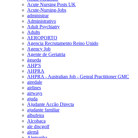
Acute Nursing Posts UK
Acute-Nursing-Jobs
administrar
Administrativo
Adult Psychiatry
Adults
AEROPORTO
Agencia Recrutamento Reino Unido
Agency Job
Agente de Geriatria
águeda
AHP'S
AHPRA
AHPRA - Australian Job - Genral Practitioner GMC
airedale
airlines
airways
ajuda
Ajudante Acção Directa
ajudante familiar
albufeira
Alcobaça
ale discgolf
alemã
Alemanha