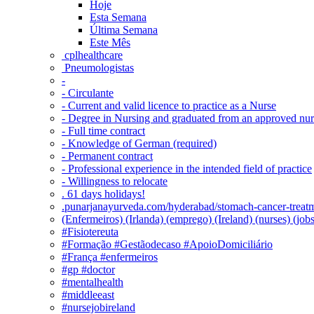
Hoje
Esta Semana
Última Semana
Este Mês
‎ cplhealthcare‬
Pneumologistas
-
- Circulante
- Current and valid licence to practice as a Nurse
- Degree in Nursing and graduated from an approved nu
- Full time contract
- Knowledge of German (required)
- Permanent contract
- Professional experience in the intended field of practice
- Willingness to relocate
. 61 days holidays!
.punarjanayurveda.com/hyderabad/stomach-cancer-treatm
(Enfermeiros) (Irlanda) (emprego) (Ireland) (nurses) (jo
#Fisiotereuta
#Formação #Gestãodecaso #ApoioDomiciliário
#França #enfermeiros
#gp #doctor
#mentalhealth
#middleeast
#nursejobireland