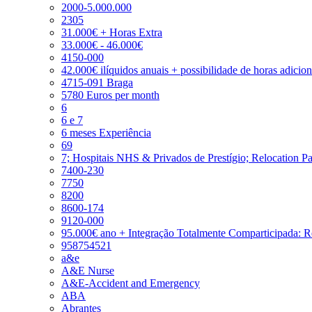
2000-5.000.000
2305
31.000€ + Horas Extra
33.000€ - 46.000€
4150-000
42.000€ ilíquidos anuais + possibilidade de horas adicio
4715-091 Braga
5780 Euros per month
6
6 e 7
6 meses Experiência
69
7; Hospitais NHS & Privados de Prestígio; Relocation P
7400-230
7750
8200
8600-174
9120-000
95.000€ ano + Integração Totalmente Comparticipada: 
958754521
a&e
A&E Nurse
A&E-Accident and Emergency
ABA
Abrantes