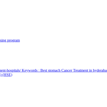
rsing program
ent-hospitals/ Keywords : Best stomach Cancer Treatment in hyderab
bs) (HSE)