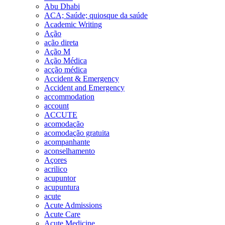
Abu Dhabi
ACA; Saúde; quiosque da saúde
Academic Writing
Ação
ação direta
Ação M
Ação Médica
acção médica
Accident & Emergency
Accident and Emergency
accommodation
account
ACCUTE
acomodação
acomodação gratuita
acompanhante
aconselhamento
Açores
acrilico
acupuntor
acupuntura
acute
Acute Admissions
Acute Care
Acute Medicine