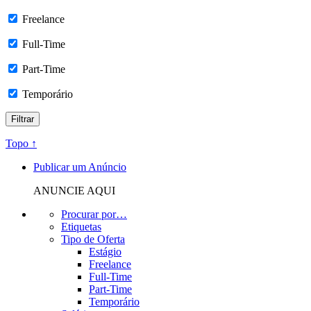
Freelance
Full-Time
Part-Time
Temporário
Topo ↑
Publicar um Anúncio
ANUNCIE AQUI
Procurar por…
Etiquetas
Tipo de Oferta
Estágio
Freelance
Full-Time
Part-Time
Temporário