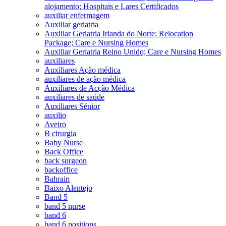
alojamento; Hospitais e Lares Certificados
auxiliar enfermagem
Auxiliar geriatria
Auxiliar Geriatria Irlanda do Norte; Relocation
Package; Care e Nursing Homes
Auxiliar Geriatria Reino Unido; Care e Nursing Homes
auxiliares
Auxiliares Ação médica
auxiliares de ação médica
Auxiliares de Acção Médica
auxiliares de saúde
Auxiliares Sénior
auxilio
Aveiro
B cirurgia
Baby Nurse
Back Office
back surgeon
backoffice
Bahrain
Baixo Alentejo
Band 5
band 5 nurse
band 6
band 6 positions