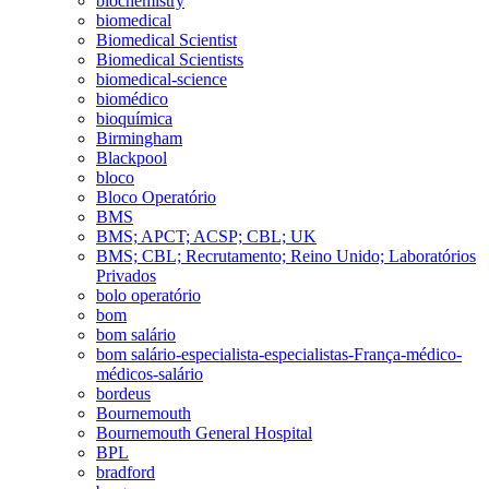
biochemistry
biomedical
Biomedical Scientist
Biomedical Scientists
biomedical-science
biomédico
bioquímica
Birmingham
Blackpool
bloco
Bloco Operatório
BMS
BMS; APCT; ACSP; CBL; UK
BMS; CBL; Recrutamento; Reino Unido; Laboratórios
Privados
bolo operatório
bom
bom salário
bom salário-especialista-especialistas-França-médico-
médicos-salário
bordeus
Bournemouth
Bournemouth General Hospital
BPL
bradford