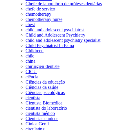
Chefe de laboratório de próteses dentárias
chefe de serviço
chemotherapy
chemotherapy nurse
chest
child and adolescent psychiatrist
Child and Adolescent Psychiatry
child and adolescent psychiatry specialist
Child Psychiatrist In Patna
Childreen
chile
china
chirurgien-dentiste
CICU
ciência
Ciências da educação
Ciências da saúde
Ciências psicológicas
cientista
Cientista Biomédica
cientista do laboratório
cientista médico
Cientistas clínicos
Cínica Geral
circulating