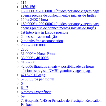
114
1150-156
130.000€ a 200.000€ ilíquidos por ano; viagem paga;
apenas precisa de conhecimentos iniciais de Inglês
150 a 240€ à hora
160.000€ a 200.000€ ilíquidos por ano; viagem paga;
apenas precisa de conhecimentos iniciais de Inglês
1st Interview in Lisboa possible
2 meses de acomodação
2 months free accomodation
2000-5.000.000
2305
31.000€ + Horas Extra
33.000€ - 46.000€
4150-000
42.000€ ilíquidos anuais + possibilidade de horas
adicionais; registo NMBI gratuito; viagem paga
4715-091 Braga
5780 Euros per month
6
6 e 7
6 meses Experiência
69
7; Hospitais NHS & Privados de Prestígio; Relocation
Package