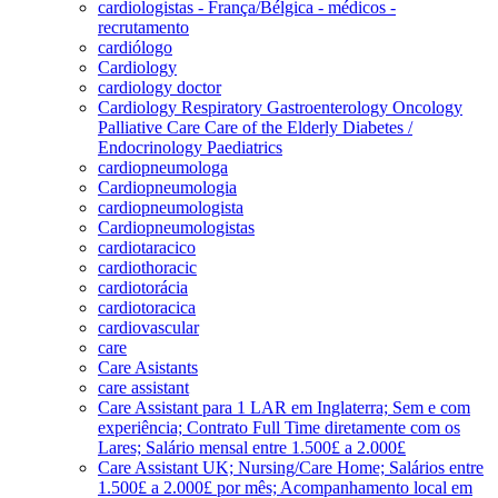
cardiologistas - França/Bélgica - médicos -
recrutamento
cardiólogo
Cardiology
cardiology doctor
Cardiology Respiratory Gastroenterology Oncology
Palliative Care Care of the Elderly Diabetes /
Endocrinology Paediatrics
cardiopneumologa
Cardiopneumologia
cardiopneumologista
Cardiopneumologistas
cardiotaracico
cardiothoracic
cardiotorácia
cardiotoracica
cardiovascular
care
Care Asistants
care assistant
Care Assistant para 1 LAR em Inglaterra; Sem e com
experiência; Contrato Full Time diretamente com os
Lares; Salário mensal entre 1.500£ a 2.000£
Care Assistant UK; Nursing/Care Home; Salários entre
1.500£ a 2.000£ por mês; Acompanhamento local em