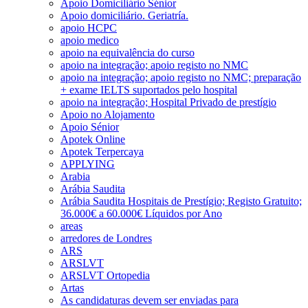
Apoio Domiciliário Sénior
Apoio domiciliário. Geriatría.
apoio HCPC
apoio medico
apoio na equivalência do curso
apoio na integração; apoio registo no NMC
apoio na integração; apoio registo no NMC; preparação
+ exame IELTS suportados pelo hospital
apoio na integração; Hospital Privado de prestígio
Apoio no Alojamento
Apoio Sénior
Apotek Online
Apotek Terpercaya
APPLYING
Arabia
Arábia Saudita
Arábia Saudita Hospitais de Prestígio; Registo Gratuito;
36.000€ a 60.000€ Líquidos por Ano
areas
arredores de Londres
ARS
ARSLVT
ARSLVT Ortopedia
Artas
As candidaturas devem ser enviadas para