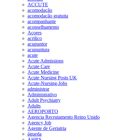
ACCUTE
acomodação
acomodação gratuita
acompanhante
aconselhamento
Açores
acrilico
acupuntor
acupuntura
acute
Acute Admissions
Acute Care
Acute Medicine
Acute Nursing Posts UK
Acute-Nursing-Jobs
administrar
Administrativo
Adult Psychiatry
Adults
AEROPORTO
Agencia Recrutamento Reino Unido
Agency Job
Agente de Geriatria
águeda
AHP'S