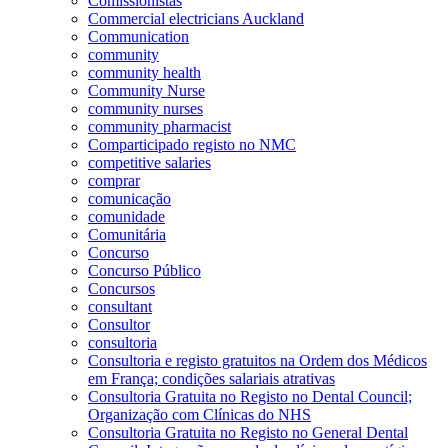
Comissionistas
Commercial electricians Auckland
Communication
community
community health
Community Nurse
community nurses
community pharmacist
Comparticipado registo no NMC
competitive salaries
comprar
comunicação
comunidade
Comunitária
Concurso
Concurso Público
Concursos
consultant
Consultor
consultoria
Consultoria e registo gratuitos na Ordem dos Médicos
em França; condições salariais atrativas
Consultoria Gratuita no Registo no Dental Council;
Organização com Clínicas do NHS
Consultoria Gratuita no Registo no General Dental