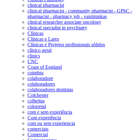
clinical pharmacist
clinical pharmacist - community pharmacist - GPhC -
pharmacist - pharmacy job - vaistininkas
clinical researcher associate oncology
clinical specialist in psychiatry
Clínicas
Clínicas e Lares
Clínicas e Projetos profissionais sólidos
clínico geral
clinics
CNC
Coast of England
coimbra
colaboradore
colaboradores
colaboradores dentistas
Colchester
colheitas
colorretal
com e sem experiência
Com experiência
com ou sem experiencia
comerciais
Comercial