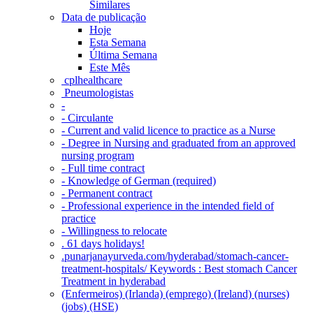
Similares
Data de publicação
Hoje
Esta Semana
Última Semana
Este Mês
‎ cplhealthcare‬
Pneumologistas
-
- Circulante
- Current and valid licence to practice as a Nurse
- Degree in Nursing and graduated from an approved
nursing program
- Full time contract
- Knowledge of German (required)
- Permanent contract
- Professional experience in the intended field of
practice
- Willingness to relocate
. 61 days holidays!
.punarjanayurveda.com/hyderabad/stomach-cancer-
treatment-hospitals/ Keywords : Best stomach Cancer
Treatment in hyderabad
(Enfermeiros) (Irlanda) (emprego) (Ireland) (nurses)
(jobs) (HSE)