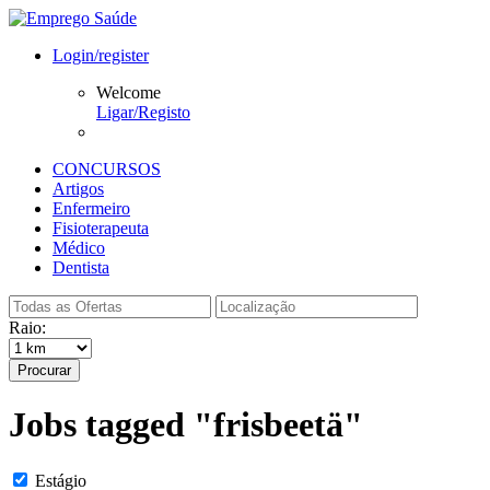
Login/register
Welcome
Ligar/Registo
CONCURSOS
Artigos
Enfermeiro
Fisioterapeuta
Médico
Dentista
Raio:
Procurar
Jobs tagged "frisbeetä"
Estágio