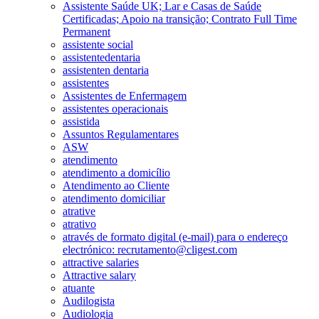
Assistente Saúde UK; Lar e Casas de Saúde
Certificadas; Apoio na transição; Contrato Full Time
Permanent
assistente social
assistentedentaria
assistenten dentaria
assistentes
Assistentes de Enfermagem
assistentes operacionais
assistida
Assuntos Regulamentares
ASW
atendimento
atendimento a domicílio
Atendimento ao Cliente
atendimento domiciliar
atrative
atrativo
através de formato digital (e-mail) para o endereço
electrónico: recrutamento@cligest.com
attractive salaries
Attractive salary
atuante
Audilogista
Audiologia