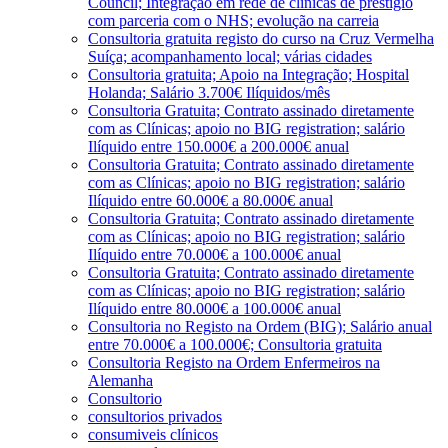
Council; Integração em rede de clínicas de prestígio
com parceria com o NHS; evolução na carreia
Consultoria gratuita registo do curso na Cruz Vermelha
Suíça; acompanhamento local; várias cidades
Consultoria gratuita; Apoio na Integração; Hospital
Holanda; Salário 3.700€ Ilíquidos/mês
Consultoria Gratuita; Contrato assinado diretamente
com as Clínicas; apoio no BIG registration; salário
Ilíquido entre 150.000€ a 200.000€ anual
Consultoria Gratuita; Contrato assinado diretamente
com as Clínicas; apoio no BIG registration; salário
Ilíquido entre 60.000€ a 80.000€ anual
Consultoria Gratuita; Contrato assinado diretamente
com as Clínicas; apoio no BIG registration; salário
Ilíquido entre 70.000€ a 100.000€ anual
Consultoria Gratuita; Contrato assinado diretamente
com as Clínicas; apoio no BIG registration; salário
Ilíquido entre 80.000€ a 100.000€ anual
Consultoria no Registo na Ordem (BIG); Salário anual
entre 70.000€ a 100.000€; Consultoria gratuita
Consultoria Registo na Ordem Enfermeiros na
Alemanha
Consultorio
consultorios privados
consumiveis clínicos