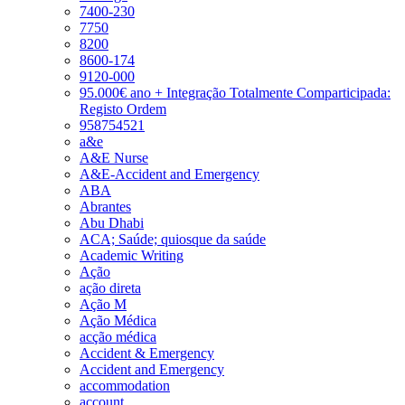
7400-230
7750
8200
8600-174
9120-000
95.000€ ano + Integração Totalmente Comparticipada:
Registo Ordem
958754521
a&e
A&E Nurse
A&E-Accident and Emergency
ABA
Abrantes
Abu Dhabi
ACA; Saúde; quiosque da saúde
Academic Writing
Ação
ação direta
Ação M
Ação Médica
acção médica
Accident & Emergency
Accident and Emergency
accommodation
account