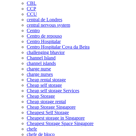
CBL
CCP
CCU
central de Londres
central nervous system
Centro
Centro de repouso
Centro Hospitalar
Centro Hospitalar Cova da Beira
challenging bhavior
Channel Island
channel islands
charge nurse
charge nurses
Cheap rental storage
Cheap self storage
Cheap self storage Services
Cheap Storage
Cheap storage rental
Cheap Storage Singapore
Cheapest Self Storage
Cheapest storage in Singapore
Cheapest Storage Space Singapore
chefe
chefe de bloco