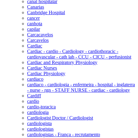
canal hospitalar
Canarias
Canbridge Hospital
cancer
canhota
capilar
Carcacavelos
Carcavelos
Cardiac
Cardiac - cardio - Cardiology - cardiothoracic -
cardiovascular - cath lab - CCU - CICU - perfusionist
Cardiac and Respiratory Physiology
Cardiac Nurses
Cardiac Physiology
cardiaco
cardiaco - cardiologia - enfermeira - hospital - inglaterra
- nurse - rgn - STAFF NURSE - cardiac - cardiology
Cardiff
cardio
cardio-toracica
cardiologia
Cardiologist Doctor / Cardiologist
cardiologista
cardiologistas
cardiologistas - França - recrutamento