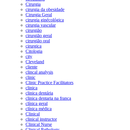
Cirurgia
cirurgia da obesidade
Cirurgia Geral
cirurgia ginécológica
cirurgia vascular
cirurgião
cirurgião geral
cirurgião oral
cirurgica
Citologia
city
Cleveland
cliente
clincal analysis
clinic
Clinic Practice Facilitators
clinica
clinica dentária
clinica dentaria na frança
clínica geral
clínica médica
Clinical
clinical instructor
Clinical Nurse
Clinical Pathology