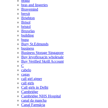
braga
bras and lingeries
Bravemind
brexit
Brighton
Brisol
bristol
Bruxelas
building
bupa
Bury St.Edmunds
business
Business Storage Singapore
Buy levofloxacin wholesale
Buy Verified Skrill Account
C
cabelo
cagas
call girl ajmer
call girls
Call girls in Delhi
Cambridge
Cambridge NHS Hospital
canal da mancha
Canal Farmácia