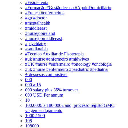
#Fisiotereuta
#Formação #Gestãodecaso #ApoioDomiciliário
#França #enfermeiros
#gp #doctor
#mentalhealth
#middleeast
#nursejobireland
#nursejobmiddleeast
#psychiatry
#saudiarabia
#Tecnico Auxiliar de Fisoterapia
#uk #nurse #enfermeiro #midwives
#UK #nurse #enfermeiro #oncology #oncologia
#uk #nurse #enfermeiro #paediatric #pediatria
+ despesas combustivel
000
000 a 15
000 salary plus 35% turnover
000 USD Per annum
10
100.000£ a 180.000£ ano; processo registo GMC;
viagem e alojamento
1000-1500
108
108000