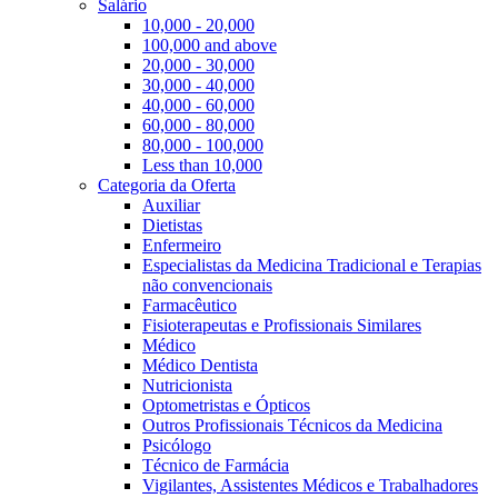
Salário
10,000 - 20,000
100,000 and above
20,000 - 30,000
30,000 - 40,000
40,000 - 60,000
60,000 - 80,000
80,000 - 100,000
Less than 10,000
Categoria da Oferta
Auxiliar
Dietistas
Enfermeiro
Especialistas da Medicina Tradicional e Terapias
não convencionais
Farmacêutico
Fisioterapeutas e Profissionais Similares
Médico
Médico Dentista
Nutricionista
Optometristas e Ópticos
Outros Profissionais Técnicos da Medicina
Psicólogo
Técnico de Farmácia
Vigilantes, Assistentes Médicos e Trabalhadores