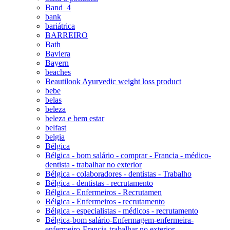
Band_4
bank
bariátrica
BARREIRO
Bath
Baviera
Bayern
beaches
Beautilook Ayurvedic weight loss product
bebe
belas
beleza
beleza e bem estar
belfast
belgia
Bélgica
Bélgica - bom salário - comprar - Francia - médico-
dentista - trabalhar no exterior
Bélgica - colaboradores - dentistas - Trabalho
Bélgica - dentistas - recrutamento
Bélgica - Enfermeiros - Recrutamen
Bélgica - Enfermeiros - recrutamento
Bélgica - especialistas - médicos - recrutamento
Bélgica-bom salário-Enfermagem-enfermeira-
enfermeiro-Francia-trabalhar no exterior