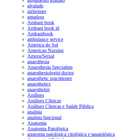
alojamento gratuito
alvalade
alzheimer
amadora
Ambani book
Ambani book id
Ambanibook
ambulance service
America do Sul
American Nursing
Amora/Seixal
anaesthesia
Anaesthesia Specialists
anaesthesiologist doctor
anaesthetic practitioner
anaesthetics
anaesthetist
Análises
Análises Clínicas
Análises Clinicas e Saúde Pública
analista
analista funcional
Anatomia
Anatomia Patológica
anatomia patológica citológica e tanatológica