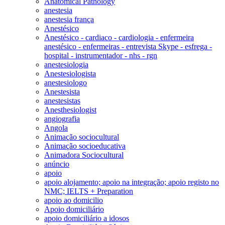
Anatomical Pathology
anestesia
anestesia frança
Anestésico
Anestésico - cardiaco - cardiologia - enfermeira
anestésico - enfermeiras - entrevista Skype - esfrega -
hospital - instrumentador - nhs - rgn
anestesiologia
Anestesiologista
anestesiologo
Anestesista
anestesistas
Anesthesiologist
angiografia
Angola
Animação sociocultural
Animação socioeducativa
Animadora Sociocultural
anúncio
apoio
apoio alojamento; apoio na integração; apoio registo no
NMC; IELTS + Preparation
apoio ao domicilio
Apoio domiciliário
apoio domiciliário a idosos