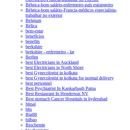
Bélgica-bom salário-enfermeiro-país estrangeiro
Bélgica-bom salário-Francia-médicos especialista-
trabalhar no exterior
Belgium
Bélica
bem-estar
benefícios
benefits
berkshire
berkshire - enfermeiro - lar
Berlim
best Electricians in Auckland
best Electricians in North Shore
best Gynecologist in kolkata
best Gynecologist in kolkata for normal delivery
best personnel
Best Psychiatrist In Kankarbagh Patna
Best Restaurant In Henderson NV
Best stomach Cancer Hospitals in hyderabad
bhpal
bhs
Big88
bilbao
Biochemie