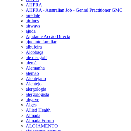
AHPRA
AHPRA - Australian Job - Genral Practitioner GMC
airedale
airlines
airways
ajuda
Ajudante Acção Directa
ajudante familiar
albufeira
Alcobaça
ale discgolf
alemã
Alemanha
alemão
Alentejano
Alentejo
alergologia
alergologista
algarve
Algés
Allied Health
Almada
Almada Forum
ALOJAMENTO