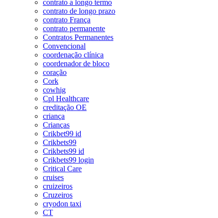
contrato a longo termo
contrato de longo prazo
contrato França
contrato permanente
Contratos Permanentes
Convencional
coordenação clínica
coordenador de bloco
coração
Cork
cowhig
Cpl Healthcare
creditação OE
criança
Crianças
Crikbet99 id
Crikbets99
Crikbets99 id
Crikbets99 login
Critical Care
cruises
cruizeiros
Cruzeiros
cryodon taxi
CT