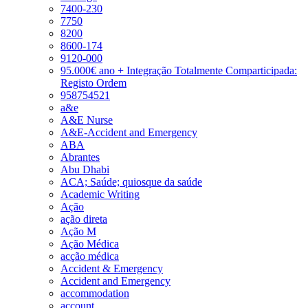
7400-230
7750
8200
8600-174
9120-000
95.000€ ano + Integração Totalmente Comparticipada:
Registo Ordem
958754521
a&e
A&E Nurse
A&E-Accident and Emergency
ABA
Abrantes
Abu Dhabi
ACA; Saúde; quiosque da saúde
Academic Writing
Ação
ação direta
Ação M
Ação Médica
acção médica
Accident & Emergency
Accident and Emergency
accommodation
account