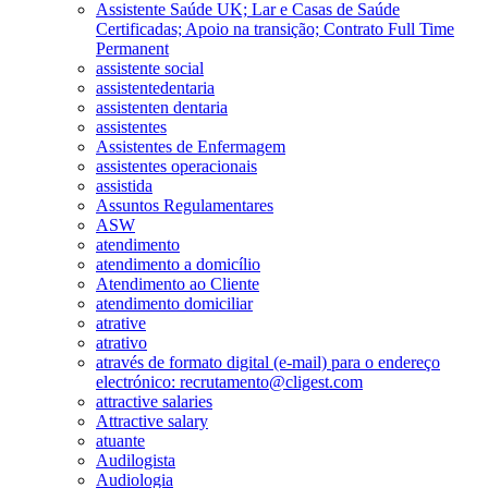
Assistente Saúde UK; Lar e Casas de Saúde
Certificadas; Apoio na transição; Contrato Full Time
Permanent
assistente social
assistentedentaria
assistenten dentaria
assistentes
Assistentes de Enfermagem
assistentes operacionais
assistida
Assuntos Regulamentares
ASW
atendimento
atendimento a domicílio
Atendimento ao Cliente
atendimento domiciliar
atrative
atrativo
através de formato digital (e-mail) para o endereço
electrónico: recrutamento@cligest.com
attractive salaries
Attractive salary
atuante
Audilogista
Audiologia