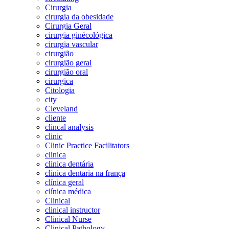
Cirurgia
cirurgia da obesidade
Cirurgia Geral
cirurgia ginécológica
cirurgia vascular
cirurgião
cirurgião geral
cirurgião oral
cirurgica
Citologia
city
Cleveland
cliente
clincal analysis
clinic
Clinic Practice Facilitators
clinica
clinica dentária
clinica dentaria na frança
clínica geral
clínica médica
Clinical
clinical instructor
Clinical Nurse
Clinical Pathology