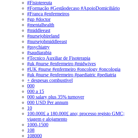
#Fisiotereuta
#Formação #Gestãodecaso #ApoioDomiciliário
#França #enfermeiros
#gp #doctor
#mentalhealth
#middleeast
#nursejobireland
#nursejobmiddleeast
#psychiatry
#saudiarabia
#Tecnico Auxiliar de Fisoterapia
#uk #nurse #enfermeiro #midwives
#UK #nurse #enfermeiro #oncology #oncologia
#uk #nurse #enfermeiro #paediatric #pediatria
+ despesas combustivel
000
000 a 15
000 salary plus 35% turnover
000 USD Per annum
10
100.000£ a 180.000£ ano; processo registo GMC;
viagem e alojamento
1000-1500
108
108000