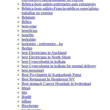
Bélgica-bom salário-enfermeiro-país estrangeiro
Bélgica-bom salário-Francia-médicos especialista-
trabalhar no exterior
Belgium
Bélica
bem-estar
benefícios
benefits
berkshire
berkshire - enfermeiro - lar
Berlim
best Electricians in Auckland
best Electricians in North Shore
best Gynecologist in kolkata
best Gynecologist in kolkata for normal delivery
best personnel
Best Psychiatrist In Kankarbagh Patna
Best Restaurant In Henderson NV
Best stomach Cancer Hospitals in hyderabad
bhpal
bhs
Big88
bilbao
Biochemie