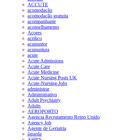
ACCUTE
acomodação
acomodação gratuita
acompanhante
aconselhamento
Açores
acrilico
acupuntor
acupuntura
acute
Acute Admissions
Acute Care
Acute Medicine
Acute Nursing Posts UK
Acute-Nursing-Jobs
administrar
Administrativo
Adult Psychiatry
Adults
AEROPORTO
Agencia Recrutamento Reino Unido
Agency Job
Agente de Geriatria
águeda
AHP'S