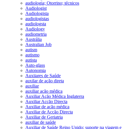
audiologia; Otorrino; técnicos
Audiologist
Audiologista
audiologistas
audiologsta
Audiology
audiometria
Austrália
Australian Job
autism
autismo
autista
Auto-glass
Autonomia
Auxiiares de Saúde
auxilar de ação direta
auxiliar
auxiliar ação médica
Auxiliar Ação Médica Inglaterra
Auxiliar Acção Directa
Auxiliar de ação médica
Auxiliar de Acção Directa
Auxiliar de Geriatria
auxiliar de saúde
Auxiliar de Saúde Reino Unido; suporte na viagem e