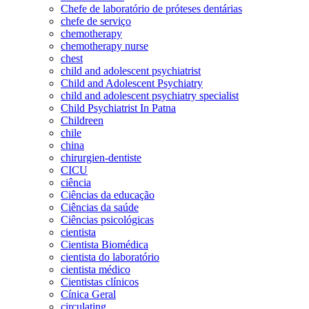
Chefe de laboratório de próteses dentárias
chefe de serviço
chemotherapy
chemotherapy nurse
chest
child and adolescent psychiatrist
Child and Adolescent Psychiatry
child and adolescent psychiatry specialist
Child Psychiatrist In Patna
Childreen
chile
china
chirurgien-dentiste
CICU
ciência
Ciências da educação
Ciências da saúde
Ciências psicológicas
cientista
Cientista Biomédica
cientista do laboratório
cientista médico
Cientistas clínicos
Cínica Geral
circulating