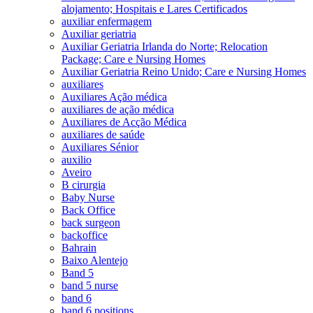
alojamento; Hospitais e Lares Certificados
auxiliar enfermagem
Auxiliar geriatria
Auxiliar Geriatria Irlanda do Norte; Relocation
Package; Care e Nursing Homes
Auxiliar Geriatria Reino Unido; Care e Nursing Homes
auxiliares
Auxiliares Ação médica
auxiliares de ação médica
Auxiliares de Acção Médica
auxiliares de saúde
Auxiliares Sénior
auxilio
Aveiro
B cirurgia
Baby Nurse
Back Office
back surgeon
backoffice
Bahrain
Baixo Alentejo
Band 5
band 5 nurse
band 6
band 6 positions