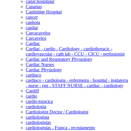
canal hospitalar
Canarias
Canbridge Hospital
cancer
canhota
capilar
Carcacavelos
Carcavelos
Cardiac
Cardiac - cardio - Cardiology - cardiothoracic -
cardiovascular - cath lab - CCU - CICU - perfusionist
Cardiac and Respiratory Physiology
Cardiac Nurses
Cardiac Physiology
cardiaco
cardiaco - cardiologia - enfermeira - hospital - inglaterra
- nurse - rgn - STAFF NURSE - cardiac - cardiology
Cardiff
cardio
cardio-toracica
cardiologia
Cardiologist Doctor / Cardiologist
cardiologista
cardiologistas
cardiologistas - França - recrutamento