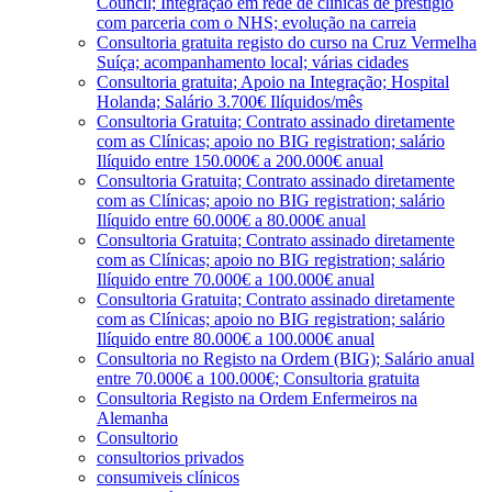
Council; Integração em rede de clínicas de prestígio
com parceria com o NHS; evolução na carreia
Consultoria gratuita registo do curso na Cruz Vermelha
Suíça; acompanhamento local; várias cidades
Consultoria gratuita; Apoio na Integração; Hospital
Holanda; Salário 3.700€ Ilíquidos/mês
Consultoria Gratuita; Contrato assinado diretamente
com as Clínicas; apoio no BIG registration; salário
Ilíquido entre 150.000€ a 200.000€ anual
Consultoria Gratuita; Contrato assinado diretamente
com as Clínicas; apoio no BIG registration; salário
Ilíquido entre 60.000€ a 80.000€ anual
Consultoria Gratuita; Contrato assinado diretamente
com as Clínicas; apoio no BIG registration; salário
Ilíquido entre 70.000€ a 100.000€ anual
Consultoria Gratuita; Contrato assinado diretamente
com as Clínicas; apoio no BIG registration; salário
Ilíquido entre 80.000€ a 100.000€ anual
Consultoria no Registo na Ordem (BIG); Salário anual
entre 70.000€ a 100.000€; Consultoria gratuita
Consultoria Registo na Ordem Enfermeiros na
Alemanha
Consultorio
consultorios privados
consumiveis clínicos