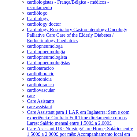
cardiologistas - França/Bélgica - médicos -
recrutamento
cardiólogo
Cardiology
cardiology doctor
Cardiology Respiratory Gastroenterology Oncology
Palliative Care Care of the Elderly Diabetes /
Endocrinology Paediatrics
cardiopneumologa
Cardiopneumologia
cardiopneumologista
Cardiopneumologistas
cardiotaracico
cardiothoracic
cardiotorácia
cardiotoracica
cardiovascular
care
Care Asistants
care assistant
Care Assistant para 1 LAR em Inglaterra; Sem e com
experiência; Contrato Full Time diretamente com os
Lares; Salário mensal entre 1.500£ a 2.000£
Care Assistant UK; Nursing/Care Home; Salários entre
1.500£ a 2.000£ por mês; Acompanhamento local em