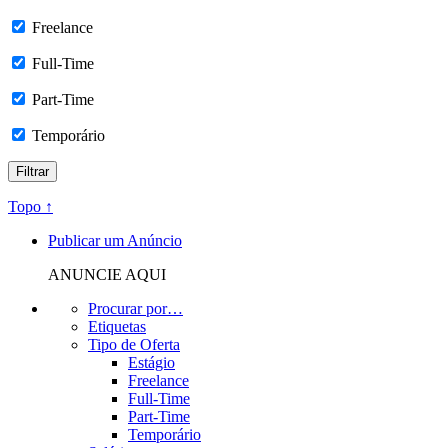
Freelance
Full-Time
Part-Time
Temporário
Topo ↑
Publicar um Anúncio
ANUNCIE AQUI
Procurar por…
Etiquetas
Tipo de Oferta
Estágio
Freelance
Full-Time
Part-Time
Temporário