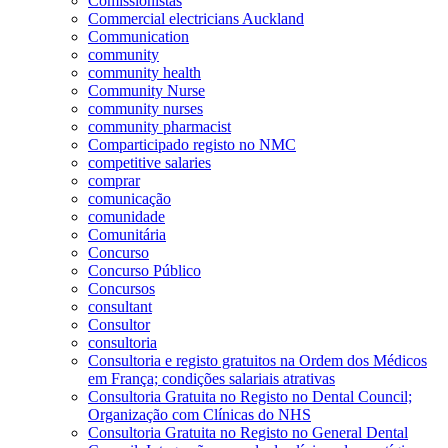
Comissionistas
Commercial electricians Auckland
Communication
community
community health
Community Nurse
community nurses
community pharmacist
Comparticipado registo no NMC
competitive salaries
comprar
comunicação
comunidade
Comunitária
Concurso
Concurso Público
Concursos
consultant
Consultor
consultoria
Consultoria e registo gratuitos na Ordem dos Médicos
em França; condições salariais atrativas
Consultoria Gratuita no Registo no Dental Council;
Organização com Clínicas do NHS
Consultoria Gratuita no Registo no General Dental