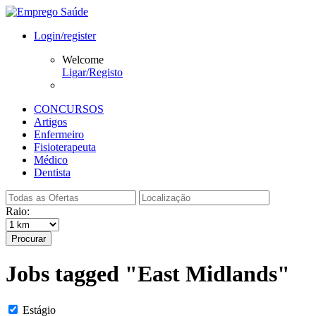
Login/register
Welcome
Ligar/Registo
CONCURSOS
Artigos
Enfermeiro
Fisioterapeuta
Médico
Dentista
Raio:
Procurar
Jobs tagged "East Midlands"
Estágio