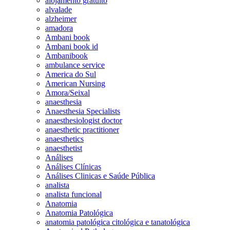
alojamento gratuito
alvalade
alzheimer
amadora
Ambani book
Ambani book id
Ambanibook
ambulance service
America do Sul
American Nursing
Amora/Seixal
anaesthesia
Anaesthesia Specialists
anaesthesiologist doctor
anaesthetic practitioner
anaesthetics
anaesthetist
Análises
Análises Clínicas
Análises Clinicas e Saúde Pública
analista
analista funcional
Anatomia
Anatomia Patológica
anatomia patológica citológica e tanatológica