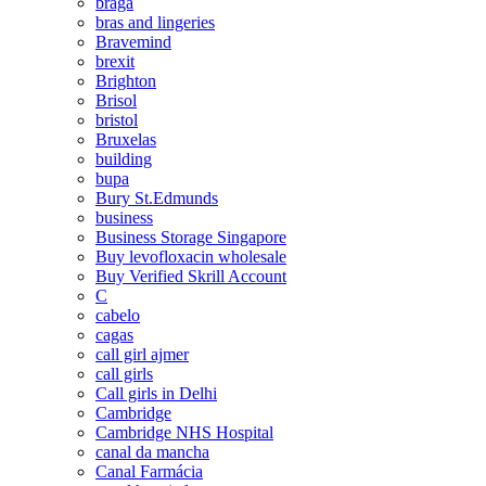
braga
bras and lingeries
Bravemind
brexit
Brighton
Brisol
bristol
Bruxelas
building
bupa
Bury St.Edmunds
business
Business Storage Singapore
Buy levofloxacin wholesale
Buy Verified Skrill Account
C
cabelo
cagas
call girl ajmer
call girls
Call girls in Delhi
Cambridge
Cambridge NHS Hospital
canal da mancha
Canal Farmácia