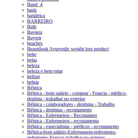
Band_4
bank
bariátrica
BARREIRO
Bath
Baviera
Bayern
beaches
Beautilook Ayurvedic weight loss product
bebe
belas
beleza
beleza e bem estar
belfast
belgia
Bélgica
Bélgica - bom salário - comprar - Francia - médico-
dentista - trabalhar no exterior
Bélgica - colaboradores - dentistas - Trabalho
Bélgica - dentistas - recrutamento
Bélgica - Enfermeiros - Recrutamen
Bélgica - Enfermeiros - recrutamento
Bélgica - especialistas - médicos - recrutamento
Bélgica-bom salário-Enfermagem-enfermeira-
enfermeiro-Francia-trabalhar no exterior