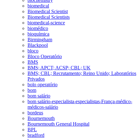
biochemistry
biomedical
Biomedical Scientist
Biomedical Scientists
biomedical-science
biomédico
bioquímica
Birmingham
Blackpool
bloco
Bloco Operatório
BMS
BMS; APCT; ACSP; CBL; UK
BMS; CBL; Recrutamento; Reino Unido; Laboratórios
Privados
bolo operatório
bom
bom salário
bom salário-especialista-especialistas-França-médico-
médicos-salário
bordeus
Bournemouth
Bournemouth General Hospital
BPL
bradford