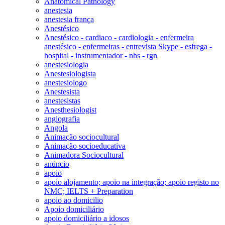
Anatomical Pathology
anestesia
anestesia frança
Anestésico
Anestésico - cardiaco - cardiologia - enfermeira
anestésico - enfermeiras - entrevista Skype - esfrega -
hospital - instrumentador - nhs - rgn
anestesiologia
Anestesiologista
anestesiologo
Anestesista
anestesistas
Anesthesiologist
angiografia
Angola
Animação sociocultural
Animação socioeducativa
Animadora Sociocultural
anúncio
apoio
apoio alojamento; apoio na integração; apoio registo no
NMC; IELTS + Preparation
apoio ao domicilio
Apoio domiciliário
apoio domiciliário a idosos