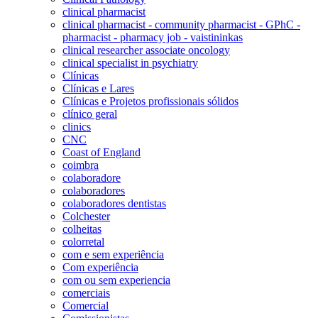
clinical pharmacist
clinical pharmacist - community pharmacist - GPhC -
pharmacist - pharmacy job - vaistininkas
clinical researcher associate oncology
clinical specialist in psychiatry
Clínicas
Clínicas e Lares
Clínicas e Projetos profissionais sólidos
clínico geral
clinics
CNC
Coast of England
coimbra
colaboradore
colaboradores
colaboradores dentistas
Colchester
colheitas
colorretal
com e sem experiência
Com experiência
com ou sem experiencia
comerciais
Comercial