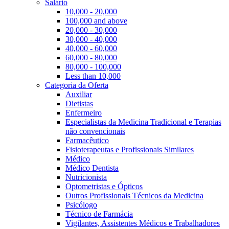
Salário
10,000 - 20,000
100,000 and above
20,000 - 30,000
30,000 - 40,000
40,000 - 60,000
60,000 - 80,000
80,000 - 100,000
Less than 10,000
Categoria da Oferta
Auxiliar
Dietistas
Enfermeiro
Especialistas da Medicina Tradicional e Terapias
não convencionais
Farmacêutico
Fisioterapeutas e Profissionais Similares
Médico
Médico Dentista
Nutricionista
Optometristas e Ópticos
Outros Profissionais Técnicos da Medicina
Psicólogo
Técnico de Farmácia
Vigilantes, Assistentes Médicos e Trabalhadores