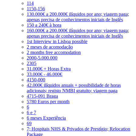
114
1150-156
130.000€ a 200.000€ ilíquidos por ano; viagem paga;
apenas precisa de conhecimentos iniciais de Inglês
150 a 240€ à hora
160.000€ a 200.000€ ilíquidos por ano; viagem paga;
apenas precisa de conhecimentos iniciais de Inglês
1st Interview in Lisboa possible
2 meses de acomodação
2 months free accomodation
2000-5.000.000
2305
31.000€ + Horas Extra
33.000€ - 46.000€
4150-000
42.000€ ilíquidos anuais + possibilidade de horas
adicionais; registo NMBI gratuito; viagem paga
4715-091 Braga
5780 Euros per month
6
6 e 7
6 meses Experiência
69
7; Hospitais NHS & Privados de Prestígio; Relocation
Package