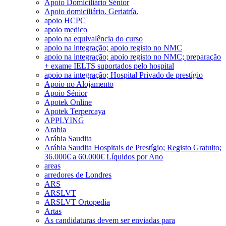
Apoio Domiciliário Sénior
Apoio domiciliário. Geriatría.
apoio HCPC
apoio medico
apoio na equivalência do curso
apoio na integração; apoio registo no NMC
apoio na integração; apoio registo no NMC; preparação
+ exame IELTS suportados pelo hospital
apoio na integração; Hospital Privado de prestígio
Apoio no Alojamento
Apoio Sénior
Apotek Online
Apotek Terpercaya
APPLYING
Arabia
Arábia Saudita
Arábia Saudita Hospitais de Prestígio; Registo Gratuito;
36.000€ a 60.000€ Líquidos por Ano
areas
arredores de Londres
ARS
ARSLVT
ARSLVT Ortopedia
Artas
As candidaturas devem ser enviadas para