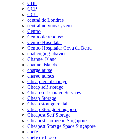
CBL
CCP
CCU
central de Londres
central nervous system
Centro
Centro de repouso
Centro Hospitalar
Centro Hospitalar Cova da Beira
challenging bhavior
Channel Island
channel islands
charge nurse
charge nurses
Cheap rental storage
Cheap self storage
Cheap self storage Services
Cheap Storage
Cheap storage rental
Cheap Storage Singapore
Cheapest Self Storage
Cheapest storage in Singapore
Cheapest Storage Space Singapore
chefe
chefe de bloco