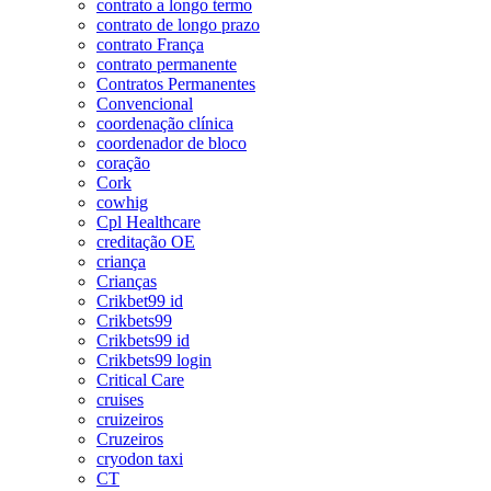
contrato a longo termo
contrato de longo prazo
contrato França
contrato permanente
Contratos Permanentes
Convencional
coordenação clínica
coordenador de bloco
coração
Cork
cowhig
Cpl Healthcare
creditação OE
criança
Crianças
Crikbet99 id
Crikbets99
Crikbets99 id
Crikbets99 login
Critical Care
cruises
cruizeiros
Cruzeiros
cryodon taxi
CT