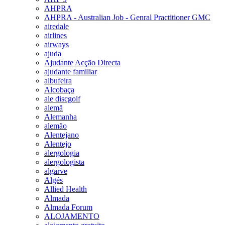
AHPRA
AHPRA - Australian Job - Genral Practitioner GMC
airedale
airlines
airways
ajuda
Ajudante Acção Directa
ajudante familiar
albufeira
Alcobaça
ale discgolf
alemã
Alemanha
alemão
Alentejano
Alentejo
alergologia
alergologista
algarve
Algés
Allied Health
Almada
Almada Forum
ALOJAMENTO