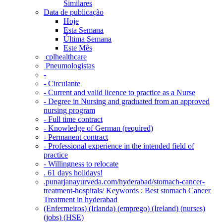
Similares
Data de publicação
Hoje
Esta Semana
Última Semana
Este Mês
‎ cplhealthcare‬
Pneumologistas
-
- Circulante
- Current and valid licence to practice as a Nurse
- Degree in Nursing and graduated from an approved
nursing program
- Full time contract
- Knowledge of German (required)
- Permanent contract
- Professional experience in the intended field of
practice
- Willingness to relocate
. 61 days holidays!
.punarjanayurveda.com/hyderabad/stomach-cancer-
treatment-hospitals/ Keywords : Best stomach Cancer
Treatment in hyderabad
(Enfermeiros) (Irlanda) (emprego) (Ireland) (nurses)
(jobs) (HSE)