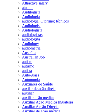
Attractive salary
atuante
Audilogista
Audiologia
audiologia; Otorrino; técnicos
Audiologist
Audiologista
audiologistas
audiologsta
Audiology
audiometria
Austrália
Australian Job
autism
autismo
autista
Auto-glass
Autonomia
Auxiiares de Saúde
auxilar de ação direta
auxiliar
auxiliar ação médica
Auxiliar Ação Médica Inglaterra
Auxiliar Acção Directa
Auxiliar de ação médica