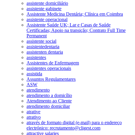
assistente domiciliário
assistente gabinete
Assistente Medicina Dentária; Clínica em Coimbra
assistente operacional
Assistente Saúde UK; Lar e Casas de Saúde
Certificadas; Apoio na transição; Contrato Full Time
Permanent
assistente social
assistentedentaria
assistenten dentaria
assistentes
Assistentes de Enfermagem
assistentes operacionais
assistida
Assuntos Regulamentares
ASW
atendimento
atendimento a domicílio
Atendimento ao Cliente
atendimento domiciliar
atrative
atrativo
através de formato digital (e-mail) para o endereço
electrónico: recrutamento@cligest.com
attractive salaries