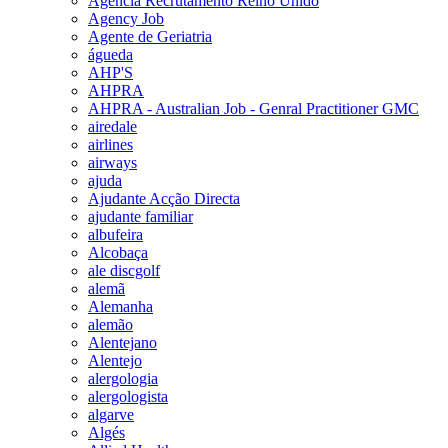
Agencia Recrutamento Reino Unido
Agency Job
Agente de Geriatria
águeda
AHP'S
AHPRA
AHPRA - Australian Job - Genral Practitioner GMC
airedale
airlines
airways
ajuda
Ajudante Acção Directa
ajudante familiar
albufeira
Alcobaça
ale discgolf
alemã
Alemanha
alemão
Alentejano
Alentejo
alergologia
alergologista
algarve
Algés