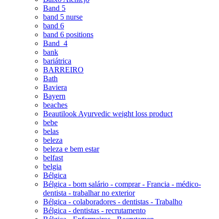
Band 5
band 5 nurse
band 6
band 6 positions
Band_4
bank
bariátrica
BARREIRO
Bath
Baviera
Bayern
beaches
Beautilook Ayurvedic weight loss product
bebe
belas
beleza
beleza e bem estar
belfast
belgia
Bélgica
Bélgica - bom salário - comprar - Francia - médico-
dentista - trabalhar no exterior
Bélgica - colaboradores - dentistas - Trabalho
Bélgica - dentistas - recrutamento