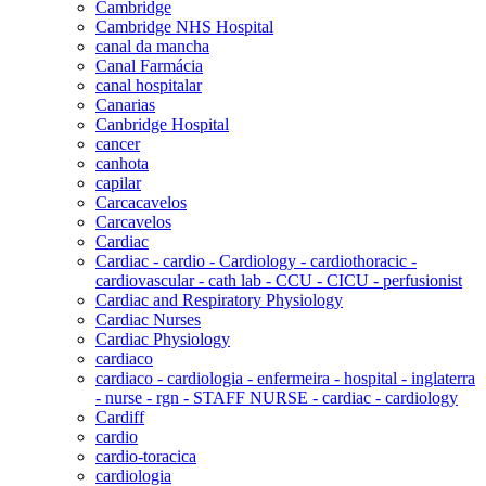
Cambridge
Cambridge NHS Hospital
canal da mancha
Canal Farmácia
canal hospitalar
Canarias
Canbridge Hospital
cancer
canhota
capilar
Carcacavelos
Carcavelos
Cardiac
Cardiac - cardio - Cardiology - cardiothoracic -
cardiovascular - cath lab - CCU - CICU - perfusionist
Cardiac and Respiratory Physiology
Cardiac Nurses
Cardiac Physiology
cardiaco
cardiaco - cardiologia - enfermeira - hospital - inglaterra
- nurse - rgn - STAFF NURSE - cardiac - cardiology
Cardiff
cardio
cardio-toracica
cardiologia