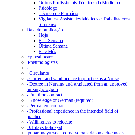
Outros Profissionais Técnicos da Medicina
Psicólogo
Técnico de Farmácia
Vigilantes, Assistentes Médicos e Trabalhadores
Similares
Data de publicação
Hoje
Esta Semana
Última Semana
Este Mês
‎ cplhealthcare‬
Pneumologistas
-
- Circulante
- Current and valid licence to practice as a Nurse
- Degree in Nursing and graduated from an approved
nursing program
- Full time contract
- Knowledge of German (required)
- Permanent contract
- Professional experience in the intended field of
practice
- Willingness to relocate
. 61 days holidays!
.punarjanayurveda.com/hyderabad/stomach-cancer-