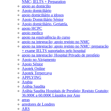
NMC; IELTS + Preparation
apoio ao domicilio
Apoio domiciliário
apoio domiciliário a idosos
Apoio Domiciliário Sénior
Apoio domiciliário. Geriatría.
apoio HCPC
apoio medico
apoio na equivalência do curso
apoio na integração; apoio registo no NMC
apoio na integração; apoio registo no NMC; preparação
+ exame IELTS suportados pelo hospital
apoio na integração; Hospital Privado de prestígio
Apoio no Alojamento
Apoio Sénior
Apotek Online
Apotek Terpercaya
APPLYING
Arabia
Arábia Saudita
Arábia Saudita Hospitais de Prestígio; Registo Gratuito;
36.000€ a 60.000€ Líquidos por Ano
areas
arredores de Londres
ARS