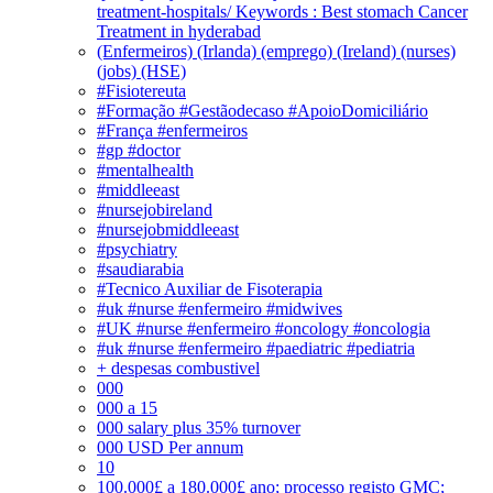
treatment-hospitals/ Keywords : Best stomach Cancer
Treatment in hyderabad
(Enfermeiros) (Irlanda) (emprego) (Ireland) (nurses)
(jobs) (HSE)
#Fisiotereuta
#Formação #Gestãodecaso #ApoioDomiciliário
#França #enfermeiros
#gp #doctor
#mentalhealth
#middleeast
#nursejobireland
#nursejobmiddleeast
#psychiatry
#saudiarabia
#Tecnico Auxiliar de Fisoterapia
#uk #nurse #enfermeiro #midwives
#UK #nurse #enfermeiro #oncology #oncologia
#uk #nurse #enfermeiro #paediatric #pediatria
+ despesas combustivel
000
000 a 15
000 salary plus 35% turnover
000 USD Per annum
10
100.000£ a 180.000£ ano; processo registo GMC;