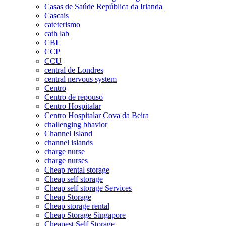
Casas de Saúde República da Irlanda
Cascais
cateterismo
cath lab
CBL
CCP
CCU
central de Londres
central nervous system
Centro
Centro de repouso
Centro Hospitalar
Centro Hospitalar Cova da Beira
challenging bhavior
Channel Island
channel islands
charge nurse
charge nurses
Cheap rental storage
Cheap self storage
Cheap self storage Services
Cheap Storage
Cheap storage rental
Cheap Storage Singapore
Cheapest Self Storage