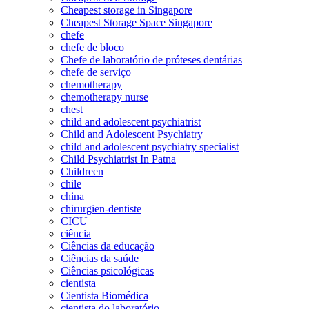
Cheapest storage in Singapore
Cheapest Storage Space Singapore
chefe
chefe de bloco
Chefe de laboratório de próteses dentárias
chefe de serviço
chemotherapy
chemotherapy nurse
chest
child and adolescent psychiatrist
Child and Adolescent Psychiatry
child and adolescent psychiatry specialist
Child Psychiatrist In Patna
Childreen
chile
china
chirurgien-dentiste
CICU
ciência
Ciências da educação
Ciências da saúde
Ciências psicológicas
cientista
Cientista Biomédica
cientista do laboratório