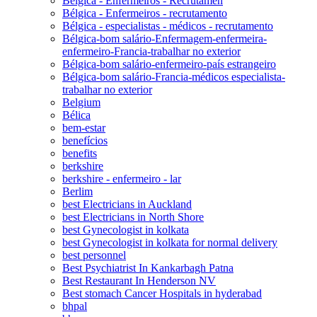
Bélgica - Enfermeiros - Recrutamen
Bélgica - Enfermeiros - recrutamento
Bélgica - especialistas - médicos - recrutamento
Bélgica-bom salário-Enfermagem-enfermeira-
enfermeiro-Francia-trabalhar no exterior
Bélgica-bom salário-enfermeiro-país estrangeiro
Bélgica-bom salário-Francia-médicos especialista-
trabalhar no exterior
Belgium
Bélica
bem-estar
benefícios
benefits
berkshire
berkshire - enfermeiro - lar
Berlim
best Electricians in Auckland
best Electricians in North Shore
best Gynecologist in kolkata
best Gynecologist in kolkata for normal delivery
best personnel
Best Psychiatrist In Kankarbagh Patna
Best Restaurant In Henderson NV
Best stomach Cancer Hospitals in hyderabad
bhpal