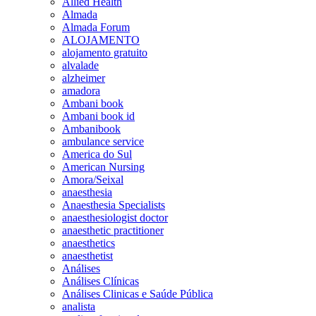
Allied Health
Almada
Almada Forum
ALOJAMENTO
alojamento gratuito
alvalade
alzheimer
amadora
Ambani book
Ambani book id
Ambanibook
ambulance service
America do Sul
American Nursing
Amora/Seixal
anaesthesia
Anaesthesia Specialists
anaesthesiologist doctor
anaesthetic practitioner
anaesthetics
anaesthetist
Análises
Análises Clínicas
Análises Clinicas e Saúde Pública
analista