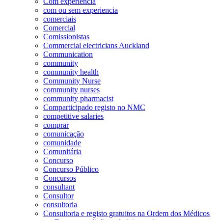
Com experiência
com ou sem experiencia
comerciais
Comercial
Comissionistas
Commercial electricians Auckland
Communication
community
community health
Community Nurse
community nurses
community pharmacist
Comparticipado registo no NMC
competitive salaries
comprar
comunicação
comunidade
Comunitária
Concurso
Concurso Público
Concursos
consultant
Consultor
consultoria
Consultoria e registo gratuitos na Ordem dos Médicos