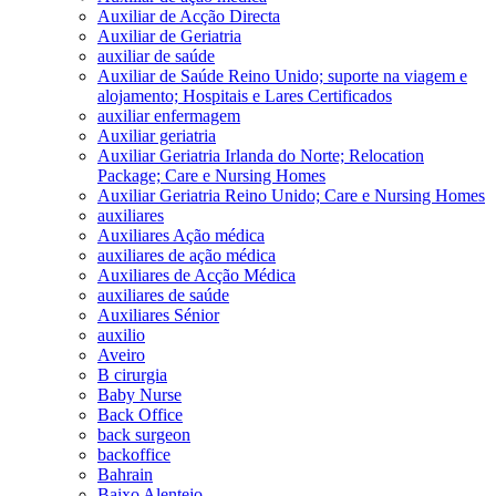
Auxiliar de Acção Directa
Auxiliar de Geriatria
auxiliar de saúde
Auxiliar de Saúde Reino Unido; suporte na viagem e
alojamento; Hospitais e Lares Certificados
auxiliar enfermagem
Auxiliar geriatria
Auxiliar Geriatria Irlanda do Norte; Relocation
Package; Care e Nursing Homes
Auxiliar Geriatria Reino Unido; Care e Nursing Homes
auxiliares
Auxiliares Ação médica
auxiliares de ação médica
Auxiliares de Acção Médica
auxiliares de saúde
Auxiliares Sénior
auxilio
Aveiro
B cirurgia
Baby Nurse
Back Office
back surgeon
backoffice
Bahrain
Baixo Alentejo