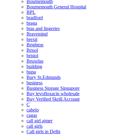
Bournemouth
Bournemouth General Hospital
BPL
bradford
braga
bras and lingeries
Bravemind
brexit
Brighton
Brisol
bristol
Bruxelas
building
bupa
Bury St.Edmunds
business
Business Storage Singapore
Buy levofloxacin wholesale
Buy Verified Skrill Account
C
cabelo
cagas
call girl ajmer
call girls
Call girls in Delhi