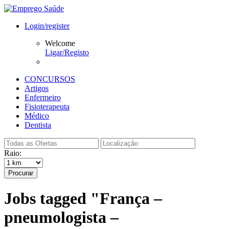
Login/register
Welcome
Ligar/Registo
CONCURSOS
Artigos
Enfermeiro
Fisioterapeuta
Médico
Dentista
Raio:
Procurar
Jobs tagged "França –
pneumologista –