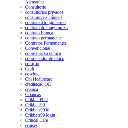
Alemanha
Consultorio
consultorios privados
consumiveis clínicos
contrato a longo termo
contrato de longo prazo
contrato França
contrato permanente
Contratos Permanentes
Convencional
coordenação clínica
coordenador de bloco
coração
Cork
cowhig
Cpl Healthcare
creditação OE
criança
Crianças
Crikbet99 id
Crikbets99
Crikbets99 id
Crikbets99 login
Critical Care
cruises