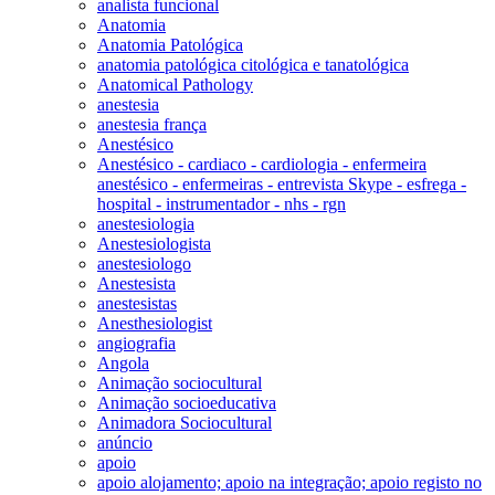
analista funcional
Anatomia
Anatomia Patológica
anatomia patológica citológica e tanatológica
Anatomical Pathology
anestesia
anestesia frança
Anestésico
Anestésico - cardiaco - cardiologia - enfermeira
anestésico - enfermeiras - entrevista Skype - esfrega -
hospital - instrumentador - nhs - rgn
anestesiologia
Anestesiologista
anestesiologo
Anestesista
anestesistas
Anesthesiologist
angiografia
Angola
Animação sociocultural
Animação socioeducativa
Animadora Sociocultural
anúncio
apoio
apoio alojamento; apoio na integração; apoio registo no