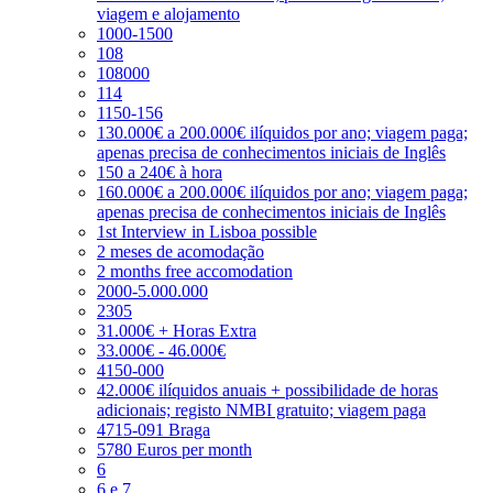
viagem e alojamento
1000-1500
108
108000
114
1150-156
130.000€ a 200.000€ ilíquidos por ano; viagem paga;
apenas precisa de conhecimentos iniciais de Inglês
150 a 240€ à hora
160.000€ a 200.000€ ilíquidos por ano; viagem paga;
apenas precisa de conhecimentos iniciais de Inglês
1st Interview in Lisboa possible
2 meses de acomodação
2 months free accomodation
2000-5.000.000
2305
31.000€ + Horas Extra
33.000€ - 46.000€
4150-000
42.000€ ilíquidos anuais + possibilidade de horas
adicionais; registo NMBI gratuito; viagem paga
4715-091 Braga
5780 Euros per month
6
6 e 7