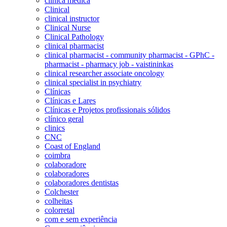
clínica médica
Clinical
clinical instructor
Clinical Nurse
Clinical Pathology
clinical pharmacist
clinical pharmacist - community pharmacist - GPhC -
pharmacist - pharmacy job - vaistininkas
clinical researcher associate oncology
clinical specialist in psychiatry
Clínicas
Clínicas e Lares
Clínicas e Projetos profissionais sólidos
clínico geral
clinics
CNC
Coast of England
coimbra
colaboradore
colaboradores
colaboradores dentistas
Colchester
colheitas
colorretal
com e sem experiência