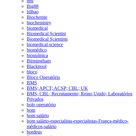
bhs
Big88
bilbao
Biochemie
biochemistry
biomedical
Biomedical Scientist
Biomedical Scientists
biomedical-science
biomédico
bioquímica
Birmingham
Blackpool
bloco
Bloco Operatório
BMS
BMS; APCT; ACSP; CBL; UK
BMS; CBL; Recrutamento; Reino Unido; Laboratórios
Privados
bolo operatório
bom
bom salário
bom salário-especialista-especialistas-França-médico-
médicos-salário
bordeus