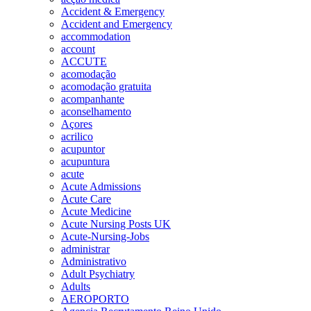
Accident & Emergency
Accident and Emergency
accommodation
account
ACCUTE
acomodação
acomodação gratuita
acompanhante
aconselhamento
Açores
acrilico
acupuntor
acupuntura
acute
Acute Admissions
Acute Care
Acute Medicine
Acute Nursing Posts UK
Acute-Nursing-Jobs
administrar
Administrativo
Adult Psychiatry
Adults
AEROPORTO