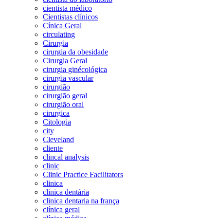
cientista médico
Cientistas clínicos
Cínica Geral
circulating
Cirurgia
cirurgia da obesidade
Cirurgia Geral
cirurgia ginécológica
cirurgia vascular
cirurgião
cirurgião geral
cirurgião oral
cirurgica
Citologia
city
Cleveland
cliente
clincal analysis
clinic
Clinic Practice Facilitators
clinica
clinica dentária
clinica dentaria na frança
clínica geral