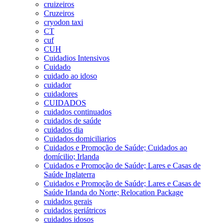
cruizeiros
Cruzeiros
cryodon taxi
CT
cuf
CUH
Cuidadios Intensivos
Cuidado
cuidado ao idoso
cuidador
cuidadores
CUIDADOS
cuidados continuados
cuidados de saúde
cuidados dia
Cuidados domiciliarios
Cuidados e Promoção de Saúde; Cuidados ao
domícilio; Irlanda
Cuidados e Promoção de Saúde; Lares e Casas de
Saúde Inglaterra
Cuidados e Promoção de Saúde; Lares e Casas de
Saúde Irlanda do Norte; Relocation Package
cuidados gerais
cuidados geriátricos
cuidados idosos