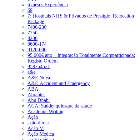
6 meses Experiência
69
7; Hospitais NHS & Privados de Prestígio; Relocation
Package
7400-230
7750
8200
8600-174
9120-000
95.000€ ano + Integração Totalmente Comparticipada:
Registo Ordem
958754521
a&e
A&E Nurse
A&E-Accident and Emergency
ABA
Abrantes
Abu Dhabi
ACA; Saúde; quiosque da saúde
Academic Writing
Ação
ação direta
Ação M
Ação Médica
acção médica