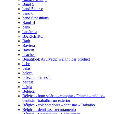
Band 5
band 5 nurse
band 6
band 6 positions
Band_4
bank
bariátrica
BARREIRO
Bath
Baviera
Bayern
beaches
Beautilook Ayurvedic weight loss product
bebe
belas
beleza
beleza e bem estar
belfast
belgia
Bélgica
Bélgica - bom salário - comprar - Francia - médico-
dentista - trabalhar no exterior
Bélgica - colaboradores - dentistas - Trabalho
Bélgica - dentistas - recrutamento