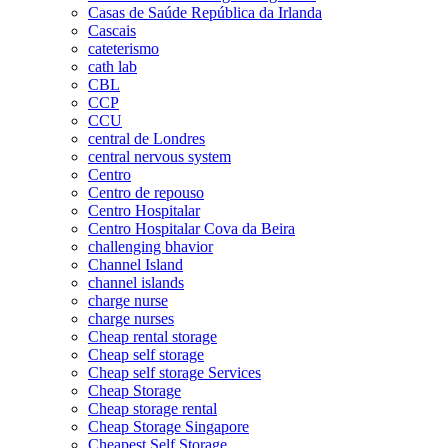
Casas de Saúde República da Irlanda
Cascais
cateterismo
cath lab
CBL
CCP
CCU
central de Londres
central nervous system
Centro
Centro de repouso
Centro Hospitalar
Centro Hospitalar Cova da Beira
challenging bhavior
Channel Island
channel islands
charge nurse
charge nurses
Cheap rental storage
Cheap self storage
Cheap self storage Services
Cheap Storage
Cheap storage rental
Cheap Storage Singapore
Cheapest Self Storage