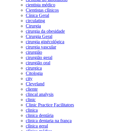
cientista médico
Cientistas clínicos
Cínica Geral
circulating
Cirurgia
cirurgia da obesidade
Cirurgia Geral
cirurgia ginécológica
cirurgia vascular
cirurgião
cirurgião geral
cirurgião oral
cirurgica
Citologia
city
Cleveland
cliente
clincal analysis
clinic
Clinic Practice Facilitators
clinica
clinica dentária
clinica dentaria na frança
clínica geral