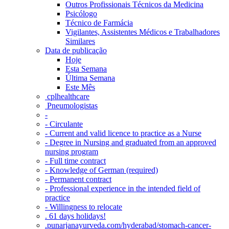
Outros Profissionais Técnicos da Medicina
Psicólogo
Técnico de Farmácia
Vigilantes, Assistentes Médicos e Trabalhadores
Similares
Data de publicação
Hoje
Esta Semana
Última Semana
Este Mês
‎ cplhealthcare‬
Pneumologistas
-
- Circulante
- Current and valid licence to practice as a Nurse
- Degree in Nursing and graduated from an approved
nursing program
- Full time contract
- Knowledge of German (required)
- Permanent contract
- Professional experience in the intended field of
practice
- Willingness to relocate
. 61 days holidays!
.punarjanayurveda.com/hyderabad/stomach-cancer-