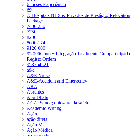
6 meses Experiência
69
7; Hospitais NHS & Privados de Prestígio; Relocation
Package
7400-230
7750
8200
8600-174
9120-000
95.000€ ano + Integração Totalmente Comparticipada:
Registo Ordem
958754521
a&e
A&E Nurse
A&E-Accident and Emergency
ABA
Abrantes
Abu Dhabi
ACA; Saúde; quiosque da saúde
Academic Writing
Ação
ação direta
Ação M
Ação Médica
acção médica