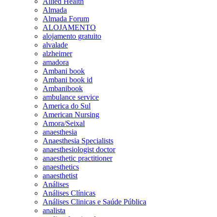
Allied Health
Almada
Almada Forum
ALOJAMENTO
alojamento gratuito
alvalade
alzheimer
amadora
Ambani book
Ambani book id
Ambanibook
ambulance service
America do Sul
American Nursing
Amora/Seixal
anaesthesia
Anaesthesia Specialists
anaesthesiologist doctor
anaesthetic practitioner
anaesthetics
anaesthetist
Análises
Análises Clínicas
Análises Clinicas e Saúde Pública
analista