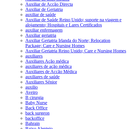
Auxiliar de Acção Directa
Auxiliar de Geriatria
auxiliar de saúde
Auxiliar de Saúde Reino Unido; suporte na viagem e
alojamento; Hospitais e Lares Certificados
auxiliar enfermagem
Auxiliar geriatria
Auxiliar Geriatria Irlanda do Norte; Relocation
Package; Care e Nursing Homes
Auxiliar Geriatria Reino Unido; Care e Nursing Homes
auxiliares
Auxiliares Ação médica
auxiliares de ação médica
Auxiliares de Acção Médica
auxiliares de saúde
Auxiliares Sénior
auxilio
Aveiro
B cirurgia
Baby Nurse
Back Office
back surgeon
backoffice
Bahrain
Baixo Alentejo