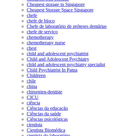
Cheapest storage in Singapore
Cheapest Storage Space Singapore
chefe
chefe de bloco
Chefe de laboratório de próteses dentárias
chefe de serviço
chemotherapy
chemotherapy nurse
chest
child and adolescent psychiatrist
Child and Adolescent Psychiatry
child and adolescent psychiatry specialist
Child Psychiatrist In Patna
Childreen
chile
china
chirurgien-dentiste
CICU
ciência
Ciências da educação
Ciências da saúde
Ciências psicológicas
cientista
Cientista Biomédica
cientista do laboratório