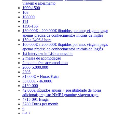
viagem e alojamento
1000-1500
108
108000
114
1150-156
130.000€ a 200.000€ ilíquidos por ano; viagem paga;
apenas precisa de conhecimentos iniciais de Inglês
150 a 240€ à hora
160.000€ a 200.000€ ilíquidos por ano; viagem paga;
apenas precisa de conhecimentos iniciais de Inglês
1st Interview in Lisboa possible
2 meses de acomodação
2 months free accomodation
2000-5.000.000
2305
31.000€ + Horas Extra
33.000€ - 46.000€
4150-000
42.000€ ilíquidos anuais + possibilidade de horas
adicionais; registo NMBI gratuito; viagem paga
4715-091 Braga
5780 Euros per month
6
6 e 7