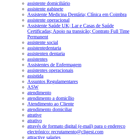
assistente domiciliário
assistente gabinete
Assistente Medicina Dentária; Clínica em Coimbra
assistente operacional
Assistente Saúde UK; Lar e Casas de Saúde
Certificadas; Apoio na transição; Contrato Full Time
Permanent
assistente social
assistentedentaria
assistenten dentaria
assistentes
Assistentes de Enfermagem
assistentes operacionais
assistida
Assuntos Regulamentares
ASW
atendimento
atendimento a domicílio
Atendimento ao Cliente
atendimento domiciliar
atrative
atrativo
através de formato digital (e-mail) para o endereço
electrónico: recrutamento@cligest.com
attractive salaries