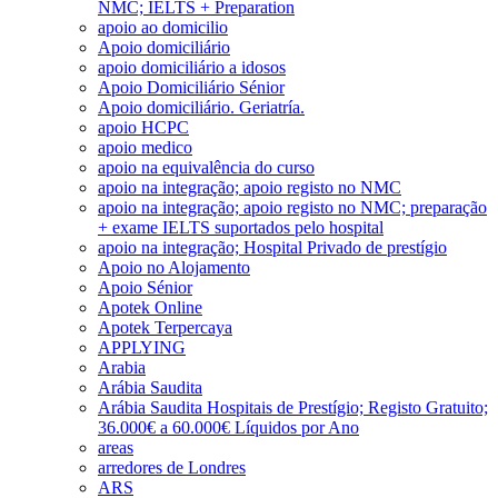
NMC; IELTS + Preparation
apoio ao domicilio
Apoio domiciliário
apoio domiciliário a idosos
Apoio Domiciliário Sénior
Apoio domiciliário. Geriatría.
apoio HCPC
apoio medico
apoio na equivalência do curso
apoio na integração; apoio registo no NMC
apoio na integração; apoio registo no NMC; preparação
+ exame IELTS suportados pelo hospital
apoio na integração; Hospital Privado de prestígio
Apoio no Alojamento
Apoio Sénior
Apotek Online
Apotek Terpercaya
APPLYING
Arabia
Arábia Saudita
Arábia Saudita Hospitais de Prestígio; Registo Gratuito;
36.000€ a 60.000€ Líquidos por Ano
areas
arredores de Londres
ARS