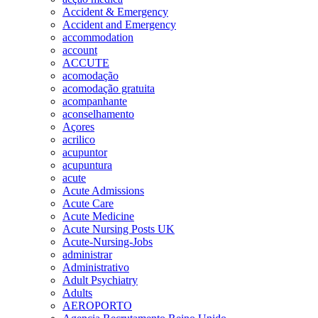
Accident & Emergency
Accident and Emergency
accommodation
account
ACCUTE
acomodação
acomodação gratuita
acompanhante
aconselhamento
Açores
acrilico
acupuntor
acupuntura
acute
Acute Admissions
Acute Care
Acute Medicine
Acute Nursing Posts UK
Acute-Nursing-Jobs
administrar
Administrativo
Adult Psychiatry
Adults
AEROPORTO