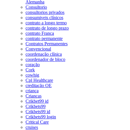
Alemanha
Consultorio
consultorios privados
consumiveis clínicos
contrato a longo termo
contrato de longo prazo
contrato França
contrato permanente
Contratos Permanentes
Convencional
coordenação clínica
coordenador de bloco
coração
Cork
cowhig
Cpl Healthcare
creditação OE
criança
Crianças
Crikbet99 id
Crikbets99
Crikbets99 id
Crikbets99 login
Critical Care
cruises