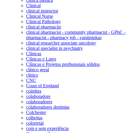
clínica médica
Clinical
clinical instructor
Clinical Nurse
Clinical Pathology
clinical pharmacist
clinical pharmacist - community pharmacist - GPhC -
pharmacist - pharmacy job - vaistininkas
clinical researcher associate oncology
clinical specialist in psychiatry
Clínicas
Clínicas e Lares
Clínicas e Projetos profissionais sólidos
clínico geral
clinics
CNC
Coast of England
coimbra
colaboradore
colaboradores
colaboradores dentistas
Colchester
colheitas
colorretal
com e sem experiência