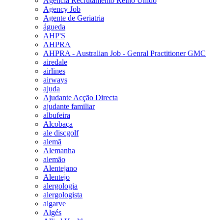
Agencia Recrutamento Reino Unido
Agency Job
Agente de Geriatria
águeda
AHP'S
AHPRA
AHPRA - Australian Job - Genral Practitioner GMC
airedale
airlines
airways
ajuda
Ajudante Acção Directa
ajudante familiar
albufeira
Alcobaça
ale discgolf
alemã
Alemanha
alemão
Alentejano
Alentejo
alergologia
alergologista
algarve
Algés