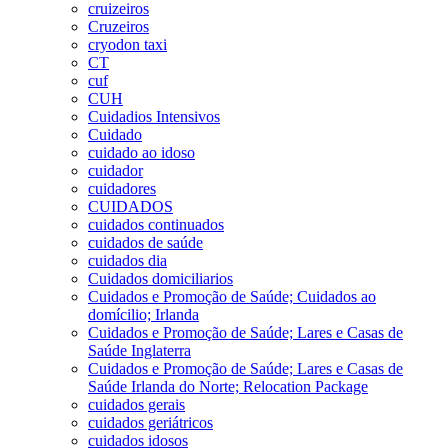
cruizeiros
Cruzeiros
cryodon taxi
CT
cuf
CUH
Cuidadios Intensivos
Cuidado
cuidado ao idoso
cuidador
cuidadores
CUIDADOS
cuidados continuados
cuidados de saúde
cuidados dia
Cuidados domiciliarios
Cuidados e Promoção de Saúde; Cuidados ao
domícilio; Irlanda
Cuidados e Promoção de Saúde; Lares e Casas de
Saúde Inglaterra
Cuidados e Promoção de Saúde; Lares e Casas de
Saúde Irlanda do Norte; Relocation Package
cuidados gerais
cuidados geriátricos
cuidados idosos