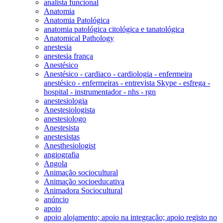
analista funcional
Anatomia
Anatomia Patológica
anatomia patológica citológica e tanatológica
Anatomical Pathology
anestesia
anestesia frança
Anestésico
Anestésico - cardiaco - cardiologia - enfermeira
anestésico - enfermeiras - entrevista Skype - esfrega -
hospital - instrumentador - nhs - rgn
anestesiologia
Anestesiologista
anestesiologo
Anestesista
anestesistas
Anesthesiologist
angiografia
Angola
Animação sociocultural
Animação socioeducativa
Animadora Sociocultural
anúncio
apoio
apoio alojamento; apoio na integração; apoio registo no