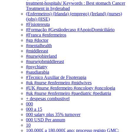
treatment-hospitals/ Keywords : Best stomach Cancer
Treatment in hyderabad
(Enfermeiros) (Irlanda) (emprego) (Ireland) (nurses)
(jobs) (HSE)
#Fisiotereuta
#Formação #Gestãodecaso #ApoioDomiciliário
#França #enfermeiros
#gp #doctor
#mentalhealth
#middleeast
#nursejobireland
#nursejobmiddleeast
#psychiatry
#saudiarabia
#Tecnico Auxiliar de Fisoterapia
#uk #nurse #enfermeiro #midwives
#UK #nurse #enfermeiro #oncology #oncologia
#uk #nurse #enfermeiro #paediatric #pediatria
+ despesas combustivel
000
000 a 15
000 salary plus 35% turnover
000 USD Per annum
10
100.000£ a 180.000£ ano; processo registo GMC;