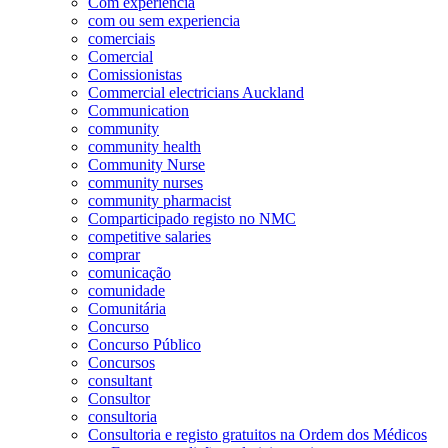
Com experiência
com ou sem experiencia
comerciais
Comercial
Comissionistas
Commercial electricians Auckland
Communication
community
community health
Community Nurse
community nurses
community pharmacist
Comparticipado registo no NMC
competitive salaries
comprar
comunicação
comunidade
Comunitária
Concurso
Concurso Público
Concursos
consultant
Consultor
consultoria
Consultoria e registo gratuitos na Ordem dos Médicos