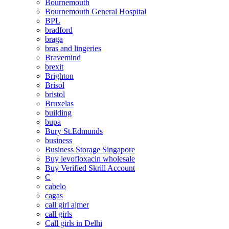
Bournemouth
Bournemouth General Hospital
BPL
bradford
braga
bras and lingeries
Bravemind
brexit
Brighton
Brisol
bristol
Bruxelas
building
bupa
Bury St.Edmunds
business
Business Storage Singapore
Buy levofloxacin wholesale
Buy Verified Skrill Account
C
cabelo
cagas
call girl ajmer
call girls
Call girls in Delhi