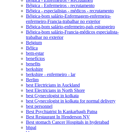
Bélgica - Enfermeiros - Recrutamen
Bélgica - Enfermeiros - recrutamento
Bélgica - especialistas - médicos - recrutamento
Bélgica-bom salário-Enfermagem-enfermeira-
enfermeiro-Francia-trabalhar no exterior
Bélgica-bom salário-enfermeiro-país estrangeiro
Bélgica-bom salário-Francia-médicos especialista-
trabalhar no exterior
Belgium
Bélica
bem-estar
benefícios
benefits
berkshire
berkshire - enfermeiro - lar
Berlim
best Electricians in Auckland
best Electricians in North Shore
best Gynecologist in kolkata
best Gynecologist in kolkata for normal delivery
best personnel
Best Psychiatrist In Kankarbagh Patna
Best Restaurant In Henderson NV
Best stomach Cancer Hospitals in hyderabad
bhpal