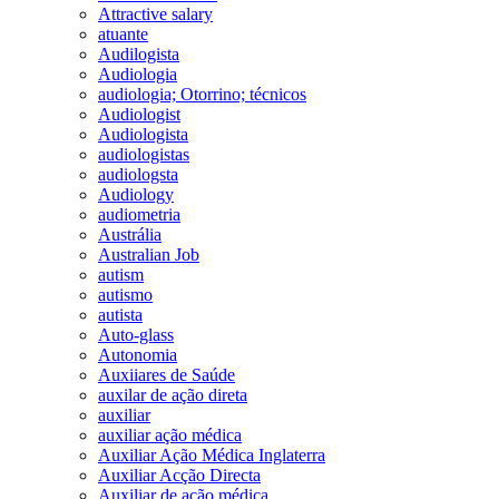
Attractive salary
atuante
Audilogista
Audiologia
audiologia; Otorrino; técnicos
Audiologist
Audiologista
audiologistas
audiologsta
Audiology
audiometria
Austrália
Australian Job
autism
autismo
autista
Auto-glass
Autonomia
Auxiiares de Saúde
auxilar de ação direta
auxiliar
auxiliar ação médica
Auxiliar Ação Médica Inglaterra
Auxiliar Acção Directa
Auxiliar de ação médica