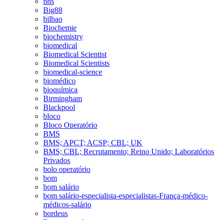
bhs
Big88
bilbao
Biochemie
biochemistry
biomedical
Biomedical Scientist
Biomedical Scientists
biomedical-science
biomédico
bioquímica
Birmingham
Blackpool
bloco
Bloco Operatório
BMS
BMS; APCT; ACSP; CBL; UK
BMS; CBL; Recrutamento; Reino Unido; Laboratórios
Privados
bolo operatório
bom
bom salário
bom salário-especialista-especialistas-França-médico-
médicos-salário
bordeus