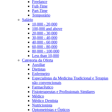
Freelance
Full-Time
Part-Time
Temporário
Salário
10,000 - 20,000
100,000 and above
20,000 - 30,000
30,000 - 40,000
40,000 - 60,000
60,000 - 80,000
80,000 - 100,000
Less than 10,000
Categoria da Oferta
Auxiliar
Dietistas
Enfermeiro
Especialistas da Medicina Tradicional e Terapias
não convencionais
Farmacêutico
Fisioterapeutas e Profissionais Similares
Médico
Médico Dentista
Nutricionista
Optometristas e Ópticos