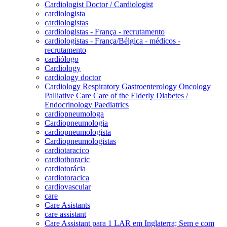
Cardiologist Doctor / Cardiologist
cardiologista
cardiologistas
cardiologistas - França - recrutamento
cardiologistas - França/Bélgica - médicos -
recrutamento
cardiólogo
Cardiology
cardiology doctor
Cardiology Respiratory Gastroenterology Oncology
Palliative Care Care of the Elderly Diabetes /
Endocrinology Paediatrics
cardiopneumologa
Cardiopneumologia
cardiopneumologista
Cardiopneumologistas
cardiotaracico
cardiothoracic
cardiotorácia
cardiotoracica
cardiovascular
care
Care Asistants
care assistant
Care Assistant para 1 LAR em Inglaterra; Sem e com