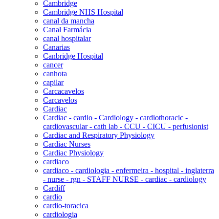
Cambridge
Cambridge NHS Hospital
canal da mancha
Canal Farmácia
canal hospitalar
Canarias
Canbridge Hospital
cancer
canhota
capilar
Carcacavelos
Carcavelos
Cardiac
Cardiac - cardio - Cardiology - cardiothoracic -
cardiovascular - cath lab - CCU - CICU - perfusionist
Cardiac and Respiratory Physiology
Cardiac Nurses
Cardiac Physiology
cardiaco
cardiaco - cardiologia - enfermeira - hospital - inglaterra
- nurse - rgn - STAFF NURSE - cardiac - cardiology
Cardiff
cardio
cardio-toracica
cardiologia