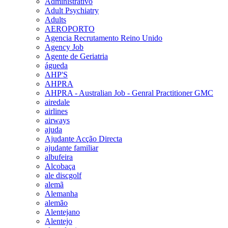
Administrativo
Adult Psychiatry
Adults
AEROPORTO
Agencia Recrutamento Reino Unido
Agency Job
Agente de Geriatria
águeda
AHP'S
AHPRA
AHPRA - Australian Job - Genral Practitioner GMC
airedale
airlines
airways
ajuda
Ajudante Acção Directa
ajudante familiar
albufeira
Alcobaça
ale discgolf
alemã
Alemanha
alemão
Alentejano
Alentejo