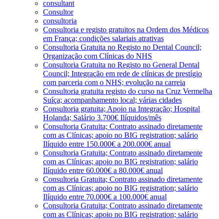
consultant
Consultor
consultoria
Consultoria e registo gratuitos na Ordem dos Médicos
em França; condições salariais atrativas
Consultoria Gratuita no Registo no Dental Council;
Organização com Clínicas do NHS
Consultoria Gratuita no Registo no General Dental
Council; Integração em rede de clínicas de prestígio
com parceria com o NHS; evolução na carreia
Consultoria gratuita registo do curso na Cruz Vermelha
Suíça; acompanhamento local; várias cidades
Consultoria gratuita; Apoio na Integração; Hospital
Holanda; Salário 3.700€ Ilíquidos/mês
Consultoria Gratuita; Contrato assinado diretamente
com as Clínicas; apoio no BIG registration; salário
Ilíquido entre 150.000€ a 200.000€ anual
Consultoria Gratuita; Contrato assinado diretamente
com as Clínicas; apoio no BIG registration; salário
Ilíquido entre 60.000€ a 80.000€ anual
Consultoria Gratuita; Contrato assinado diretamente
com as Clínicas; apoio no BIG registration; salário
Ilíquido entre 70.000€ a 100.000€ anual
Consultoria Gratuita; Contrato assinado diretamente
com as Clínicas; apoio no BIG registration; salário