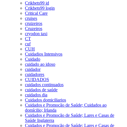
Crikbets99 id
Crikbets99 login
Critical Care
cruises
cruizeiros
Cruzeiros
cryodon taxi
CT
cuf
CUH
Cuidadios Intensivos
Cuidado
cuidado ao idoso
cuidador
cuidadores
CUIDADOS
cuidados continuados
cuidados de saúde
cuidados dia
Cuidados domiciliarios
Cuidados e Promoção de Saúde; Cuidados ao
domícilio; Irlanda
Cuidados e Promoção de Saúde; Lares e Casas de
Saúde Inglaterra
Cuidados e Promoção de Saúde; Lares e Casas de