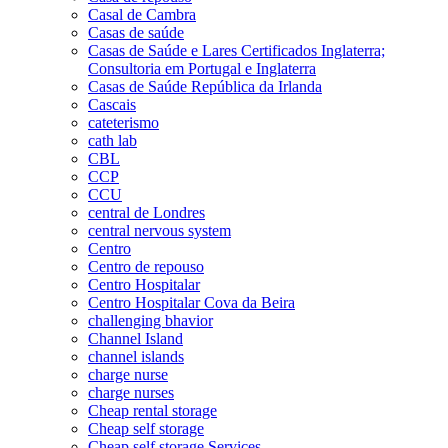
Casal de Cambra
Casas de saúde
Casas de Saúde e Lares Certificados Inglaterra;
Consultoria em Portugal e Inglaterra
Casas de Saúde República da Irlanda
Cascais
cateterismo
cath lab
CBL
CCP
CCU
central de Londres
central nervous system
Centro
Centro de repouso
Centro Hospitalar
Centro Hospitalar Cova da Beira
challenging bhavior
Channel Island
channel islands
charge nurse
charge nurses
Cheap rental storage
Cheap self storage
Cheap self storage Services