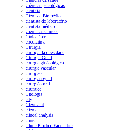
Ciências da saúde
Ciências psicológicas
cientista
Cientista Biomédica
cientista do laboratório
cientista médico
Cientistas clínicos
Cínica Geral
circulating
Cirurgia
cirurgia da obesidade
Cirurgia Geral
cirurgia ginécológica
cirurgia vascular
cirurgião
cirurgião geral
cirurgião oral
cirurgica
Citologia
city
Cleveland
cliente
clincal analysis
clinic
Clinic Practice Facilitators