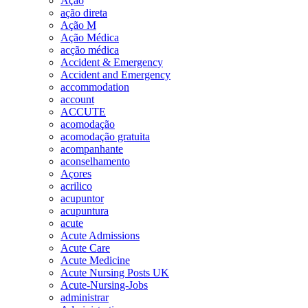
Ação
ação direta
Ação M
Ação Médica
acção médica
Accident & Emergency
Accident and Emergency
accommodation
account
ACCUTE
acomodação
acomodação gratuita
acompanhante
aconselhamento
Açores
acrilico
acupuntor
acupuntura
acute
Acute Admissions
Acute Care
Acute Medicine
Acute Nursing Posts UK
Acute-Nursing-Jobs
administrar