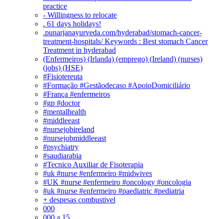
practice
- Willingness to relocate
. 61 days holidays!
.punarjanayurveda.com/hyderabad/stomach-cancer-
treatment-hospitals/ Keywords : Best stomach Cancer
Treatment in hyderabad
(Enfermeiros) (Irlanda) (emprego) (Ireland) (nurses)
(jobs) (HSE)
#Fisiotereuta
#Formação #Gestãodecaso #ApoioDomiciliário
#França #enfermeiros
#gp #doctor
#mentalhealth
#middleeast
#nursejobireland
#nursejobmiddleeast
#psychiatry
#saudiarabia
#Tecnico Auxiliar de Fisoterapia
#uk #nurse #enfermeiro #midwives
#UK #nurse #enfermeiro #oncology #oncologia
#uk #nurse #enfermeiro #paediatric #pediatria
+ despesas combustivel
000
000 a 15