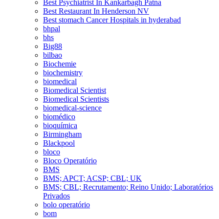
Best Psychiatrist In Kankarbagh Patna
Best Restaurant In Henderson NV
Best stomach Cancer Hospitals in hyderabad
bhpal
bhs
Big88
bilbao
Biochemie
biochemistry
biomedical
Biomedical Scientist
Biomedical Scientists
biomedical-science
biomédico
bioquímica
Birmingham
Blackpool
bloco
Bloco Operatório
BMS
BMS; APCT; ACSP; CBL; UK
BMS; CBL; Recrutamento; Reino Unido; Laboratórios
Privados
bolo operatório
bom