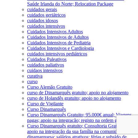
Saúde Irlanda do Norte; Relocation Package
cuidados gerais
cuidados geriátricos
cuidados idosos
cuidados intensivos
Cuidados Intensivos Adultos
Cuidados Intensivos de Adultos
Cuidados Intensivos de Pediatria
Cuidados Intensivos e Cardiologia
cuidados intensivos pediátricos
Cuidados Paleativos
cuidados paliativos
cuidaos intensivos
curativa
curso
Curso Alemão Gratuito
curso de Dinamarquês gratuito; apoio no alojamento
curso de Holandês gratuito; apoio no alojamento
Curso de Vigilante
Curso Dinamarquês
Curso Dinamarquês Gratuito; 95.000€ anual; Viagens
pagas; apoio na integração; registo na ordem gratuito
Curso Dinamarquês gratuito; Consultoria Gratuita;
apoio na integração da sua família na comunidade
dinamarquesa; salários atrativos; férias e subsído de