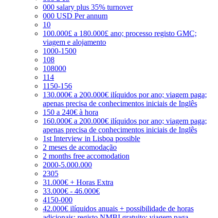
000 salary plus 35% turnover
000 USD Per annum
10
100.000£ a 180.000£ ano; processo registo GMC;
viagem e alojamento
1000-1500
108
108000
114
1150-156
130.000€ a 200.000€ ilíquidos por ano; viagem paga;
apenas precisa de conhecimentos iniciais de Inglês
150 a 240€ à hora
160.000€ a 200.000€ ilíquidos por ano; viagem paga;
apenas precisa de conhecimentos iniciais de Inglês
1st Interview in Lisboa possible
2 meses de acomodação
2 months free accomodation
2000-5.000.000
2305
31.000€ + Horas Extra
33.000€ - 46.000€
4150-000
42.000€ ilíquidos anuais + possibilidade de horas
adicionais; registo NMBI gratuito; viagem paga