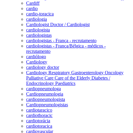
Cardiff
cardio
cardio-toracica
cardiologia
Cardiologist Doctor / Cardiologist
cardiologista
cardiologistas
cardiologistas - França - recrutamento
cardiologistas - França/Bélgica - médicos -
recrutamento
cardiólogo
Cardiology
cardiology doctor
Cardiology Respiratory Gastroenterology Oncology
Palliative Care Care of the Elderly Diabetes /
Endocrinology Paediatrics
cardiopneumologa
Cardiopneumologia
cardiopneumologista
Cardiopneumologistas
cardiotaracico
cardiothoracic
cardiotorácia
cardiotoracica
cardiovascular