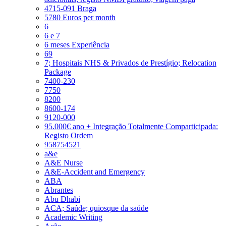
4715-091 Braga
5780 Euros per month
6
6 e 7
6 meses Experiência
69
7; Hospitais NHS & Privados de Prestígio; Relocation
Package
7400-230
7750
8200
8600-174
9120-000
95.000€ ano + Integração Totalmente Comparticipada:
Registo Ordem
958754521
a&e
A&E Nurse
A&E-Accident and Emergency
ABA
Abrantes
Abu Dhabi
ACA; Saúde; quiosque da saúde
Academic Writing