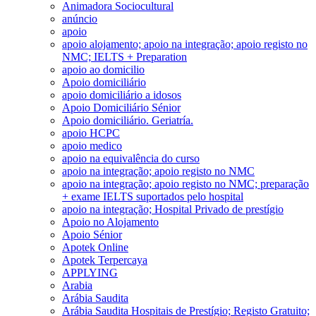
Animadora Sociocultural
anúncio
apoio
apoio alojamento; apoio na integração; apoio registo no
NMC; IELTS + Preparation
apoio ao domicilio
Apoio domiciliário
apoio domiciliário a idosos
Apoio Domiciliário Sénior
Apoio domiciliário. Geriatría.
apoio HCPC
apoio medico
apoio na equivalência do curso
apoio na integração; apoio registo no NMC
apoio na integração; apoio registo no NMC; preparação
+ exame IELTS suportados pelo hospital
apoio na integração; Hospital Privado de prestígio
Apoio no Alojamento
Apoio Sénior
Apotek Online
Apotek Terpercaya
APPLYING
Arabia
Arábia Saudita
Arábia Saudita Hospitais de Prestígio; Registo Gratuito;