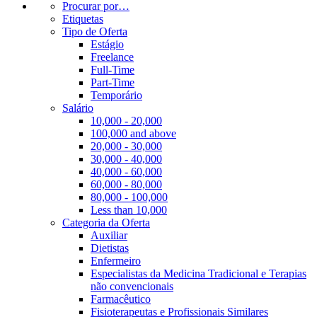
Procurar por…
Etiquetas
Tipo de Oferta
Estágio
Freelance
Full-Time
Part-Time
Temporário
Salário
10,000 - 20,000
100,000 and above
20,000 - 30,000
30,000 - 40,000
40,000 - 60,000
60,000 - 80,000
80,000 - 100,000
Less than 10,000
Categoria da Oferta
Auxiliar
Dietistas
Enfermeiro
Especialistas da Medicina Tradicional e Terapias
não convencionais
Farmacêutico
Fisioterapeutas e Profissionais Similares