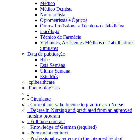
Médico
Médico Dentista
Nutricionista
Optometristas e Ópticos
Outros Profissionais Técnicos da Medicina
Psicólogo
Técnico de Farmácia
Vigilantes, Assistentes Médicos e Trabalhadores
Similares
Data de publicação
Hoje
Esta Semana
Última Semana
Este Mês
‎ cplhealthcare‬
Pneumologistas
-
- Circulante
- Current and valid licence to practice as a Nurse
- Degree in Nursing and graduated from an approved
nursing program
- Full time contract
- Knowledge of German (required)
- Permanent contract
- Professional experience in the intended field of