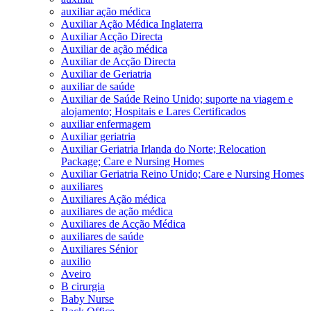
auxiliar ação médica
Auxiliar Ação Médica Inglaterra
Auxiliar Acção Directa
Auxiliar de ação médica
Auxiliar de Acção Directa
Auxiliar de Geriatria
auxiliar de saúde
Auxiliar de Saúde Reino Unido; suporte na viagem e
alojamento; Hospitais e Lares Certificados
auxiliar enfermagem
Auxiliar geriatria
Auxiliar Geriatria Irlanda do Norte; Relocation
Package; Care e Nursing Homes
Auxiliar Geriatria Reino Unido; Care e Nursing Homes
auxiliares
Auxiliares Ação médica
auxiliares de ação médica
Auxiliares de Acção Médica
auxiliares de saúde
Auxiliares Sénior
auxilio
Aveiro
B cirurgia
Baby Nurse