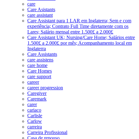
care
Care Asistants
care assistant
Care Assistant para 1 LAR em Inglaterra; Sem e com
experiência; Contrato Full Time diretamente com os
Lares; Salário mensal entre 1.500£ a 2.000£
Care Assistant UK; Nursing/Care Home; Salários entre
1.500£ a 2.000£ por mês; Acompanhamento local em
Inglaterra
Care Assistants
care assistens
care home
Care Homes
care support
career
career progression
Caregiver
Caremark
carer
cariaco
Carlisle
Carlow
carreira
Carreira Profissional
Casa de repouso