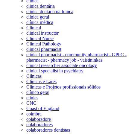
clinica
clinica dentária
clinica dentaria na frança
clínica geral
clínica médica
Clinical
clinical instructor
Clinical Nurse
Clinical Pathology
clinical pharmacist
clinical pharmacist - community pharmacist - GPhC -
pharmacist - pharmacy job - vaistininkas
clinical researcher associate oncology
clinical specialist in psychiatry
Clínicas
Clínicas e Lares
Clínicas e Projetos profissionais sólidos
clínico geral
clinics
CNC
Coast of England
coimbra
colaboradore
colaboradores
colaboradores dentistas