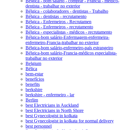
Bélgica - bom salário - comprar - Francia - médico-
dentista - trabalhar no exterior
Bélgica - colaboradores - dentistas - Trabalho
Bélgica - dentistas - recrutamento
Bélgica - Enfermeiros - Recrutamen
Bélgica - Enfermeiros - recrutamento
Bélgica - especialistas - médicos - recrutamento
Bélgica-bom salário-Enfermagem-enfermeira-
enfermeiro-Francia-trabalhar no exterior
Bélgica-bom salário-enfermeiro-país estrangeiro
Bélgica-bom salário-Francia-médicos especialista-
trabalhar no exterior
Belgium
Bélica
bem-estar
benefícios
benefits
berkshire
berkshire - enfermeiro - lar
Berlim
best Electricians in Auckland
best Electricians in North Shore
best Gynecologist in kolkata
best Gynecologist in kolkata for normal delivery
best personnel