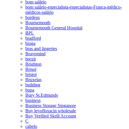
bom salário
bom salário-especialista-especialistas-França-médico-
médicos-salário
bordeus
Bournemouth
Bournemouth General Hospital
BPL
bradford
braga
bras and lingeries
Bravemind
brexit
Brighton
Brisol
bristol
Bruxelas
building
bupa
Bury St.Edmunds
business
Business Storage Singapore
Buy levofloxacin wholesale
Buy Verified Skrill Account
C
cabelo