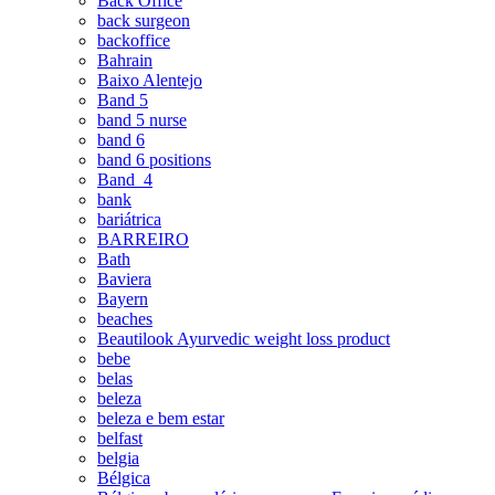
Back Office
back surgeon
backoffice
Bahrain
Baixo Alentejo
Band 5
band 5 nurse
band 6
band 6 positions
Band_4
bank
bariátrica
BARREIRO
Bath
Baviera
Bayern
beaches
Beautilook Ayurvedic weight loss product
bebe
belas
beleza
beleza e bem estar
belfast
belgia
Bélgica