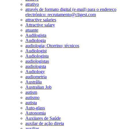
atrativo
através de formato digital (e-mail) para o endereço
electrónico: recrutamento@cligest.com
attractive salaries
Attractive salary
atuante
Audilogista
Audiologia
audiologia; Otorrino; técnicos
Audiologist
Audiologista
audiologistas
audiologsta
Audiology
audiometria
Austrália
Australian Job
autism
autismo
autista
Auto-glass
Autonomia
Auxiiares de Saúde
auxilar de ação direta
auxiliar