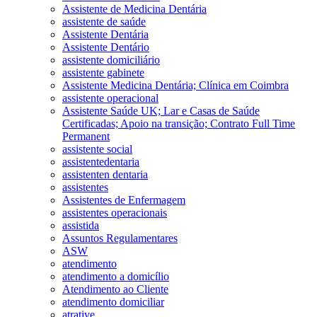
Assistente de Medicina Dentária
assistente de saúde
Assistente Dentária
Assistente Dentário
assistente domiciliário
assistente gabinete
Assistente Medicina Dentária; Clínica em Coimbra
assistente operacional
Assistente Saúde UK; Lar e Casas de Saúde
Certificadas; Apoio na transição; Contrato Full Time
Permanent
assistente social
assistentedentaria
assistenten dentaria
assistentes
Assistentes de Enfermagem
assistentes operacionais
assistida
Assuntos Regulamentares
ASW
atendimento
atendimento a domicílio
Atendimento ao Cliente
atendimento domiciliar
atrative