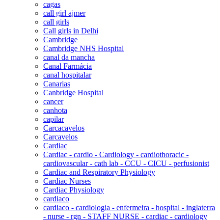
cagas
call girl ajmer
call girls
Call girls in Delhi
Cambridge
Cambridge NHS Hospital
canal da mancha
Canal Farmácia
canal hospitalar
Canarias
Canbridge Hospital
cancer
canhota
capilar
Carcacavelos
Carcavelos
Cardiac
Cardiac - cardio - Cardiology - cardiothoracic -
cardiovascular - cath lab - CCU - CICU - perfusionist
Cardiac and Respiratory Physiology
Cardiac Nurses
Cardiac Physiology
cardiaco
cardiaco - cardiologia - enfermeira - hospital - inglaterra
- nurse - rgn - STAFF NURSE - cardiac - cardiology