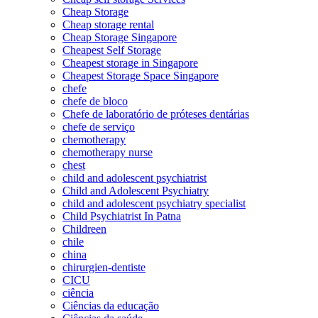
Cheap Storage
Cheap storage rental
Cheap Storage Singapore
Cheapest Self Storage
Cheapest storage in Singapore
Cheapest Storage Space Singapore
chefe
chefe de bloco
Chefe de laboratório de próteses dentárias
chefe de serviço
chemotherapy
chemotherapy nurse
chest
child and adolescent psychiatrist
Child and Adolescent Psychiatry
child and adolescent psychiatry specialist
Child Psychiatrist In Patna
Childreen
chile
china
chirurgien-dentiste
CICU
ciência
Ciências da educação