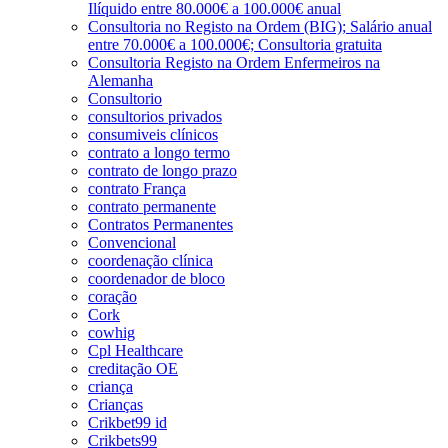
Ilíquido entre 80.000€ a 100.000€ anual
Consultoria no Registo na Ordem (BIG); Salário anual
entre 70.000€ a 100.000€; Consultoria gratuita
Consultoria Registo na Ordem Enfermeiros na
Alemanha
Consultorio
consultorios privados
consumiveis clínicos
contrato a longo termo
contrato de longo prazo
contrato França
contrato permanente
Contratos Permanentes
Convencional
coordenação clínica
coordenador de bloco
coração
Cork
cowhig
Cpl Healthcare
creditação OE
criança
Crianças
Crikbet99 id
Crikbets99