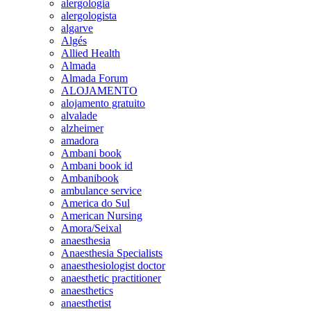
alergologia
alergologista
algarve
Algés
Allied Health
Almada
Almada Forum
ALOJAMENTO
alojamento gratuito
alvalade
alzheimer
amadora
Ambani book
Ambani book id
Ambanibook
ambulance service
America do Sul
American Nursing
Amora/Seixal
anaesthesia
Anaesthesia Specialists
anaesthesiologist doctor
anaesthetic practitioner
anaesthetics
anaesthetist