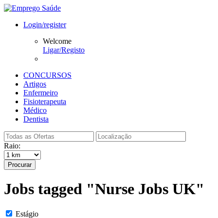
Login/register
Welcome
Ligar/Registo
CONCURSOS
Artigos
Enfermeiro
Fisioterapeuta
Médico
Dentista
Raio:
Procurar
Jobs tagged "Nurse Jobs UK"
Estágio