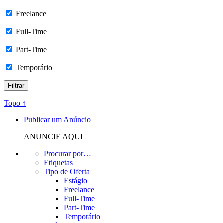
Freelance
Full-Time
Part-Time
Temporário
Topo ↑
Publicar um Anúncio
ANUNCIE AQUI
Procurar por…
Etiquetas
Tipo de Oferta
Estágio
Freelance
Full-Time
Part-Time
Temporário