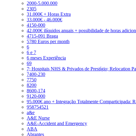
2000-5.000.000
2305
31.000€ + Horas Extra
33.000€ - 46.000€
4150-000
42.000€ ilíquidos anuais + possibilidade de horas adicio
4715-091 Braga
5780 Euros per month
6
6 e 7
6 meses Experiência
69
7; Hospitais NHS & Privados de Prestígio; Relocation P
7400-230
7750
8200
8600-174
9120-000
95.000€ ano + Integração Totalmente Comparticipada: 
958754521
a&e
A&E Nurse
A&E-Accident and Emergency
ABA
Abrantes