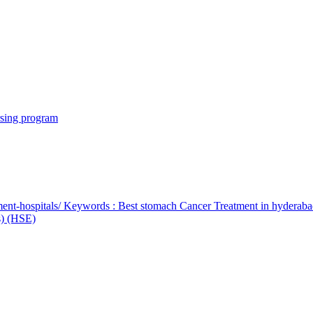
rsing program
ent-hospitals/ Keywords : Best stomach Cancer Treatment in hyderab
bs) (HSE)