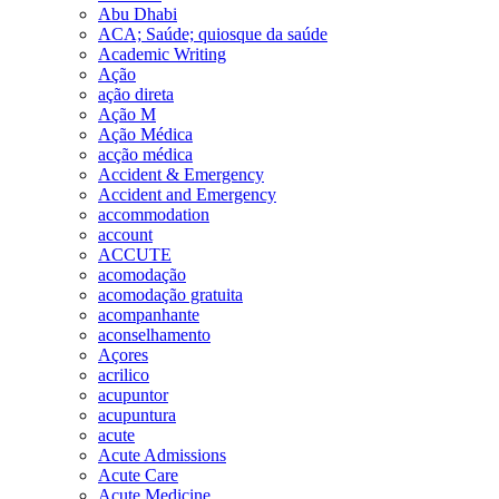
Abu Dhabi
ACA; Saúde; quiosque da saúde
Academic Writing
Ação
ação direta
Ação M
Ação Médica
acção médica
Accident & Emergency
Accident and Emergency
accommodation
account
ACCUTE
acomodação
acomodação gratuita
acompanhante
aconselhamento
Açores
acrilico
acupuntor
acupuntura
acute
Acute Admissions
Acute Care
Acute Medicine