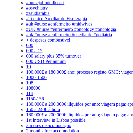
#nursejobmiddleeast
#psychiatry
#saudiarabia
#Tecnico Auxiliar de Fisoterapia
#uk #nurse #enfermeiro #midwives
#UK #nurse #enfermeiro #oncology #oncologia
#uk #nurse #enfermeiro #paediatric #pediatria
+ despesas combustivel
000
000 a 15
000 salary plus 35% turnover
000 USD Per annum
10
100.000£ a 180.000£ ano; processo registo GMC; viage
1000-1500
108
108000
114
1150-156
130.000€ a 200.000€ ilíquidos por ano; viagem paga; ape
150 a 240€ à hora
160.000€ a 200.000€ ilíquidos por ano; viagem paga; ape
1st Interview in Lisboa possible
2 meses de acomodação
2 months free accomodation