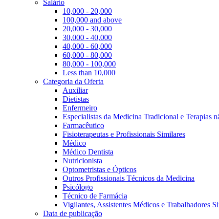
Salário
10,000 - 20,000
100,000 and above
20,000 - 30,000
30,000 - 40,000
40,000 - 60,000
60,000 - 80,000
80,000 - 100,000
Less than 10,000
Categoria da Oferta
Auxiliar
Dietistas
Enfermeiro
Especialistas da Medicina Tradicional e Terapias 
Farmacêutico
Fisioterapeutas e Profissionais Similares
Médico
Médico Dentista
Nutricionista
Optometristas e Ópticos
Outros Profissionais Técnicos da Medicina
Psicólogo
Técnico de Farmácia
Vigilantes, Assistentes Médicos e Trabalhadores Si
Data de publicação