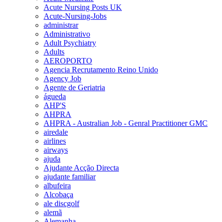
Acute Nursing Posts UK
Acute-Nursing-Jobs
administrar
Administrativo
Adult Psychiatry
Adults
AEROPORTO
Agencia Recrutamento Reino Unido
Agency Job
Agente de Geriatria
águeda
AHP'S
AHPRA
AHPRA - Australian Job - Genral Practitioner GMC
airedale
airlines
airways
ajuda
Ajudante Acção Directa
ajudante familiar
albufeira
Alcobaça
ale discgolf
alemã
Alemanha