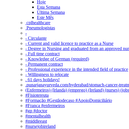
Hoje
Esta Semana
Última Semana
Este Mês
‎ cplhealthcare‬
Pneumologistas
-
- Circulante
- Current and valid licence to practice as a Nurse
- Degree in Nursing and graduated from an approved nu
- Full time contract
- Knowledge of German (required)
- Permanent contract
- Professional experience in the intended field of practice
- Willingness to relocate
. 61 days holidays!
.punarjanayurveda.com/hyderabad/stomach-cancer-treatm
(Enfermeiros) (Irlanda) (emprego) (Ireland) (nurses) (jo
#Fisiotereuta
#Formação #Gestãodecaso #ApoioDomiciliário
#França #enfermeiros
#gp #doctor
#mentalhealth
#middleeast
#nursejobireland