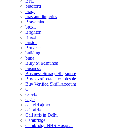
BPL
bradford
braga
bras and lingeries
Bravemind
brexit
Brighton
Brisol
bristol
Bruxelas
building
bupa
Bury St.Edmunds
business
Business Storage Singapore
Buy levofloxacin wholesale
Buy Verified Skrill Account
C
cabelo
cagas
call girl ajmer
call girls
Call girls in Delhi
Cambridge
Cambridge NHS Hospital