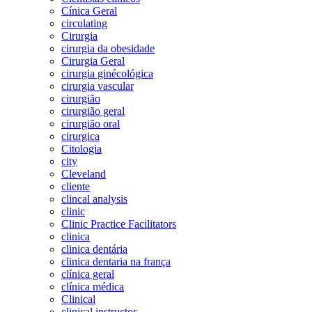
Cínica Geral
circulating
Cirurgia
cirurgia da obesidade
Cirurgia Geral
cirurgia ginécológica
cirurgia vascular
cirurgião
cirurgião geral
cirurgião oral
cirurgica
Citologia
city
Cleveland
cliente
clincal analysis
clinic
Clinic Practice Facilitators
clinica
clinica dentária
clinica dentaria na frança
clínica geral
clínica médica
Clinical
clinical instructor