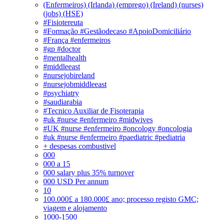
(Enfermeiros) (Irlanda) (emprego) (Ireland) (nurses)
(jobs) (HSE)
#Fisiotereuta
#Formação #Gestãodecaso #ApoioDomiciliário
#França #enfermeiros
#gp #doctor
#mentalhealth
#middleeast
#nursejobireland
#nursejobmiddleeast
#psychiatry
#saudiarabia
#Tecnico Auxiliar de Fisoterapia
#uk #nurse #enfermeiro #midwives
#UK #nurse #enfermeiro #oncology #oncologia
#uk #nurse #enfermeiro #paediatric #pediatria
+ despesas combustivel
000
000 a 15
000 salary plus 35% turnover
000 USD Per annum
10
100.000£ a 180.000£ ano; processo registo GMC;
viagem e alojamento
1000-1500