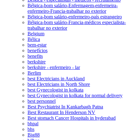
Bélgica-bom salário-Enfermagem-enfermeira-
enfermeiro-Francia-trabalhar no exterior
Bélgica-bom salário-enfermeiro-país estrangeiro
Bélgica-bom salário-Francia-médicos especialista-
trabalhar no exterior
Belgium
Bélica
bem-estar
benefícios
benefits
berkshire
berkshire - enfermeiro - lar
Berlim
best Electricians in Auckland
best Electricians in North Shore
best Gynecologist in kolkata
best Gynecologist in kolkata for normal delivery
best personnel
Best Psychiatrist In Kankarbagh Patna
Best Restaurant In Henderson NV
Best stomach Cancer Hospitals in hyderabad
bhpal
bhs
Big88