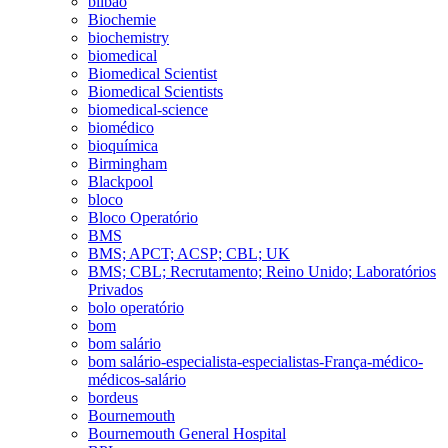
bilbao
Biochemie
biochemistry
biomedical
Biomedical Scientist
Biomedical Scientists
biomedical-science
biomédico
bioquímica
Birmingham
Blackpool
bloco
Bloco Operatório
BMS
BMS; APCT; ACSP; CBL; UK
BMS; CBL; Recrutamento; Reino Unido; Laboratórios
Privados
bolo operatório
bom
bom salário
bom salário-especialista-especialistas-França-médico-
médicos-salário
bordeus
Bournemouth
Bournemouth General Hospital