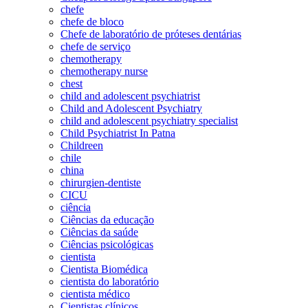
chefe
chefe de bloco
Chefe de laboratório de próteses dentárias
chefe de serviço
chemotherapy
chemotherapy nurse
chest
child and adolescent psychiatrist
Child and Adolescent Psychiatry
child and adolescent psychiatry specialist
Child Psychiatrist In Patna
Childreen
chile
china
chirurgien-dentiste
CICU
ciência
Ciências da educação
Ciências da saúde
Ciências psicológicas
cientista
Cientista Biomédica
cientista do laboratório
cientista médico
Cientistas clínicos