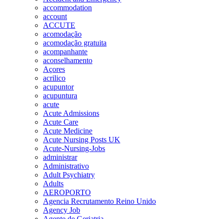
accommodation
account
ACCUTE
acomodação
acomodação gratuita
acompanhante
aconselhamento
Açores
acrilico
acupuntor
acupuntura
acute
Acute Admissions
Acute Care
Acute Medicine
Acute Nursing Posts UK
Acute-Nursing-Jobs
administrar
Administrativo
Adult Psychiatry
Adults
AEROPORTO
Agencia Recrutamento Reino Unido
Agency Job
Agente de Geriatria