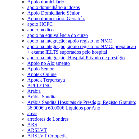
Apoio domiciliário
apoio domiciliário a idosos
Apoio Domiciliário Sénior
Apoio domiciliário. Geriatría.
apoio HCPC
apoio medico
apoio na equivalência do curso
apoio na integração; apoio registo no NMC
apoio na integração; apoio registo no NMC; preparação
+ exame IELTS suportados pelo hospital
apoio na integração; Hospital Privado de prestígio
Apoio no Alojamento
Apoio Sénior
Apotek Online
Apotek Terpercaya
APPLYING
Arabia
Arábia Saudita
Arábia Saudita Hospitais de Prestígio; Registo Gratuito;
36.000€ a 60.000€ Líquidos por Ano
areas
arredores de Londres
ARS
ARSLVT
ARSLVT Ortopedia