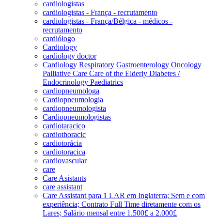
cardiologistas
cardiologistas - França - recrutamento
cardiologistas - França/Bélgica - médicos -
recrutamento
cardiólogo
Cardiology
cardiology doctor
Cardiology Respiratory Gastroenterology Oncology
Palliative Care Care of the Elderly Diabetes /
Endocrinology Paediatrics
cardiopneumologa
Cardiopneumologia
cardiopneumologista
Cardiopneumologistas
cardiotaracico
cardiothoracic
cardiotorácia
cardiotoracica
cardiovascular
care
Care Asistants
care assistant
Care Assistant para 1 LAR em Inglaterra; Sem e com
experiência; Contrato Full Time diretamente com os
Lares; Salário mensal entre 1.500£ a 2.000£