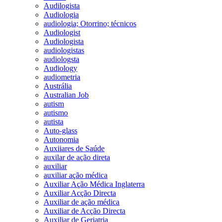
Audilogista
Audiologia
audiologia; Otorrino; técnicos
Audiologist
Audiologista
audiologistas
audiologsta
Audiology
audiometria
Austrália
Australian Job
autism
autismo
autista
Auto-glass
Autonomia
Auxiiares de Saúde
auxilar de ação direta
auxiliar
auxiliar ação médica
Auxiliar Ação Médica Inglaterra
Auxiliar Acção Directa
Auxiliar de ação médica
Auxiliar de Acção Directa
Auxiliar de Geriatria