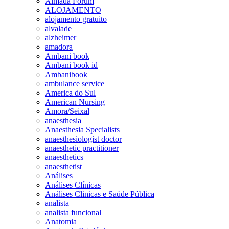
Almada Forum
ALOJAMENTO
alojamento gratuito
alvalade
alzheimer
amadora
Ambani book
Ambani book id
Ambanibook
ambulance service
America do Sul
American Nursing
Amora/Seixal
anaesthesia
Anaesthesia Specialists
anaesthesiologist doctor
anaesthetic practitioner
anaesthetics
anaesthetist
Análises
Análises Clínicas
Análises Clinicas e Saúde Pública
analista
analista funcional
Anatomia