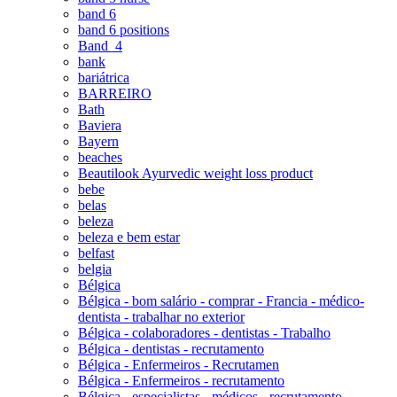
band 6
band 6 positions
Band_4
bank
bariátrica
BARREIRO
Bath
Baviera
Bayern
beaches
Beautilook Ayurvedic weight loss product
bebe
belas
beleza
beleza e bem estar
belfast
belgia
Bélgica
Bélgica - bom salário - comprar - Francia - médico-
dentista - trabalhar no exterior
Bélgica - colaboradores - dentistas - Trabalho
Bélgica - dentistas - recrutamento
Bélgica - Enfermeiros - Recrutamen
Bélgica - Enfermeiros - recrutamento
Bélgica - especialistas - médicos - recrutamento