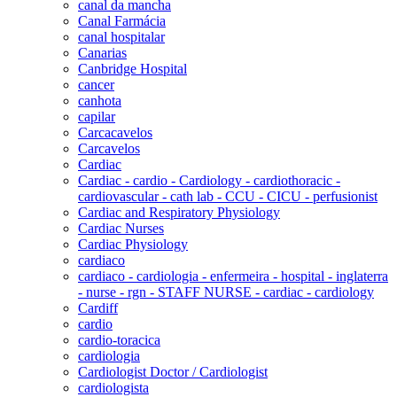
canal da mancha
Canal Farmácia
canal hospitalar
Canarias
Canbridge Hospital
cancer
canhota
capilar
Carcacavelos
Carcavelos
Cardiac
Cardiac - cardio - Cardiology - cardiothoracic -
cardiovascular - cath lab - CCU - CICU - perfusionist
Cardiac and Respiratory Physiology
Cardiac Nurses
Cardiac Physiology
cardiaco
cardiaco - cardiologia - enfermeira - hospital - inglaterra
- nurse - rgn - STAFF NURSE - cardiac - cardiology
Cardiff
cardio
cardio-toracica
cardiologia
Cardiologist Doctor / Cardiologist
cardiologista