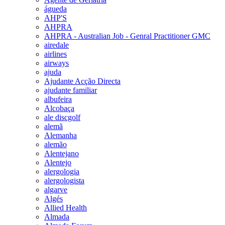
águeda
AHP'S
AHPRA
AHPRA - Australian Job - Genral Practitioner GMC
airedale
airlines
airways
ajuda
Ajudante Acção Directa
ajudante familiar
albufeira
Alcobaça
ale discgolf
alemã
Alemanha
alemão
Alentejano
Alentejo
alergologia
alergologista
algarve
Algés
Allied Health
Almada