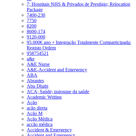
7; Hospitais NHS & Privados de Prestígio; Relocation
Package
7400-230
7750
8200
8600-174
9120-000
95.000€ ano + Integração Totalmente Comparticipada:
Registo Ordem
958754521
a&e
A&E Nurse
A&E-Accident and Emergency
ABA
Abrantes
Abu Dhabi
ACA; Saúde; quiosque da saúde
Academic Writing
Ação
ação direta
Ação M
Ação Médica
acção médica
Accident & Emergency
Accident and Emergency