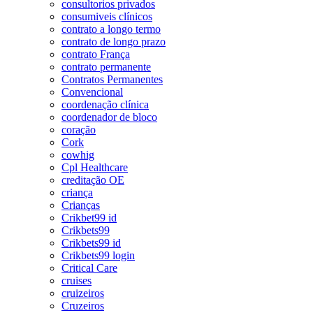
consultorios privados
consumiveis clínicos
contrato a longo termo
contrato de longo prazo
contrato França
contrato permanente
Contratos Permanentes
Convencional
coordenação clínica
coordenador de bloco
coração
Cork
cowhig
Cpl Healthcare
creditação OE
criança
Crianças
Crikbet99 id
Crikbets99
Crikbets99 id
Crikbets99 login
Critical Care
cruises
cruizeiros
Cruzeiros