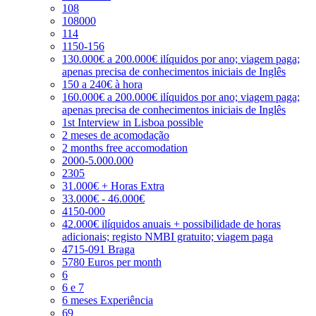
108
108000
114
1150-156
130.000€ a 200.000€ ilíquidos por ano; viagem paga;
apenas precisa de conhecimentos iniciais de Inglês
150 a 240€ à hora
160.000€ a 200.000€ ilíquidos por ano; viagem paga;
apenas precisa de conhecimentos iniciais de Inglês
1st Interview in Lisboa possible
2 meses de acomodação
2 months free accomodation
2000-5.000.000
2305
31.000€ + Horas Extra
33.000€ - 46.000€
4150-000
42.000€ ilíquidos anuais + possibilidade de horas
adicionais; registo NMBI gratuito; viagem paga
4715-091 Braga
5780 Euros per month
6
6 e 7
6 meses Experiência
69