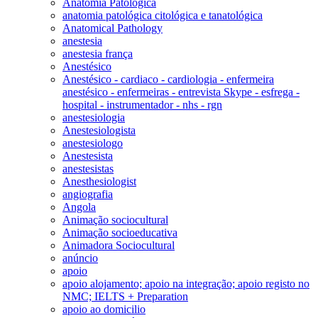
Anatomia Patológica
anatomia patológica citológica e tanatológica
Anatomical Pathology
anestesia
anestesia frança
Anestésico
Anestésico - cardiaco - cardiologia - enfermeira
anestésico - enfermeiras - entrevista Skype - esfrega -
hospital - instrumentador - nhs - rgn
anestesiologia
Anestesiologista
anestesiologo
Anestesista
anestesistas
Anesthesiologist
angiografia
Angola
Animação sociocultural
Animação socioeducativa
Animadora Sociocultural
anúncio
apoio
apoio alojamento; apoio na integração; apoio registo no
NMC; IELTS + Preparation
apoio ao domicilio