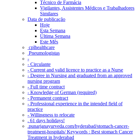
Técnico de Farmácia
Vigilantes, Assistentes Médicos e Trabalhadores
Similares
Data de publicação
Hoje
Esta Semana
Última Semana
Este Mês
‎ cplhealthcare‬
Pneumologistas
-
- Circulante
- Current and valid licence to practice as a Nurse
- Degree in Nursing and graduated from an approved
nursing program
- Full time contract
- Knowledge of German (required)
- Permanent contract
- Professional experience in the intended field of
practice
- Willingness to relocate
. 61 days holidays!
.punarjanayurveda.com/hyderabad/stomach-cancer-
treatment-hospitals/ Keywords : Best stomach Cancer
Treatment in hyderabad