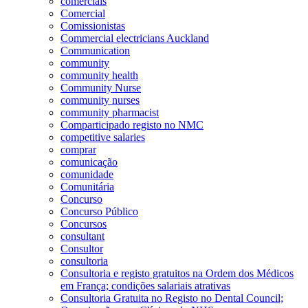
comerciais
Comercial
Comissionistas
Commercial electricians Auckland
Communication
community
community health
Community Nurse
community nurses
community pharmacist
Comparticipado registo no NMC
competitive salaries
comprar
comunicação
comunidade
Comunitária
Concurso
Concurso Público
Concursos
consultant
Consultor
consultoria
Consultoria e registo gratuitos na Ordem dos Médicos
em França; condições salariais atrativas
Consultoria Gratuita no Registo no Dental Council;