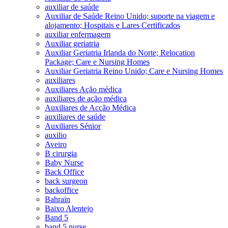
auxiliar de saúde
Auxiliar de Saúde Reino Unido; suporte na viagem e
alojamento; Hospitais e Lares Certificados
auxiliar enfermagem
Auxiliar geriatria
Auxiliar Geriatria Irlanda do Norte; Relocation
Package; Care e Nursing Homes
Auxiliar Geriatria Reino Unido; Care e Nursing Homes
auxiliares
Auxiliares Ação médica
auxiliares de ação médica
Auxiliares de Acção Médica
auxiliares de saúde
Auxiliares Sénior
auxilio
Aveiro
B cirurgia
Baby Nurse
Back Office
back surgeon
backoffice
Bahrain
Baixo Alentejo
Band 5
band 5 nurse