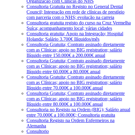
Organização com Clínicas do NHS
Consultoria Gratuita no Registo no General Dental
Council; Integração em rede de clínicas de prestígio
com parceria com o NHS; evolução na carreia
Consultoria gratuita registo do curso na Cruz Vermelha
Suíça; acompanhamento local; várias cidades
Consultoria gratuita; Apoio na Integração; Hospital
Holanda; Salário 3.700€ Ilíquidos/mês
Consultoria Gratuita; Contrato assinado diretamente
com as Clínicas; apoio no BIG registration; salário
Ilíquido entre 150.000€ a 200.000€ anual
Consultoria Gratuita; Contrato assinado diretamente
com as Clínicas; apoio no BIG registration; salário
Ilíquido entre 60.000€ a 80.000€ anual
Consultoria Gratuita; Contrato assinado diretamente
com as Clínicas; apoio no BIG registration; salário
Ilíquido entre 70.000€ a 100.000€ anual
Consultoria Gratuita; Contrato assinado diretamente
com as Clínicas; apoio no BIG registration; salário
Ilíquido entre 80.000€ a 100.000€ anual
Consultoria no Registo na Ordem (BIG); Salário anual
entre 70.000€ a 100.000€; Consultoria gratuita
Consultoria Registo na Ordem Enfermeiros na
Alemanha
Consultorio