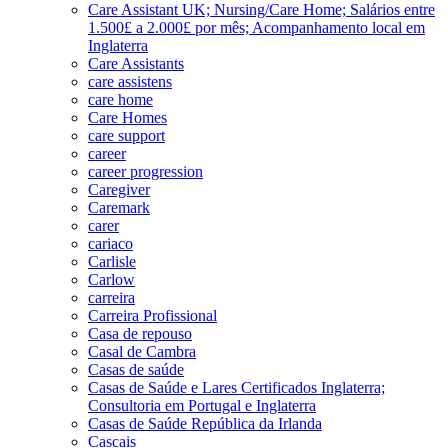
Care Assistant UK; Nursing/Care Home; Salários entre
1.500£ a 2.000£ por mês; Acompanhamento local em
Inglaterra
Care Assistants
care assistens
care home
Care Homes
care support
career
career progression
Caregiver
Caremark
carer
cariaco
Carlisle
Carlow
carreira
Carreira Profissional
Casa de repouso
Casal de Cambra
Casas de saúde
Casas de Saúde e Lares Certificados Inglaterra;
Consultoria em Portugal e Inglaterra
Casas de Saúde República da Irlanda
Cascais