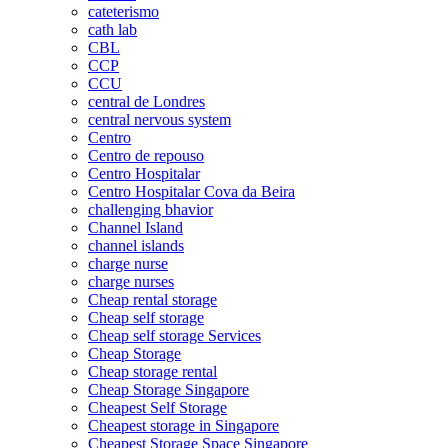
cateterismo
cath lab
CBL
CCP
CCU
central de Londres
central nervous system
Centro
Centro de repouso
Centro Hospitalar
Centro Hospitalar Cova da Beira
challenging bhavior
Channel Island
channel islands
charge nurse
charge nurses
Cheap rental storage
Cheap self storage
Cheap self storage Services
Cheap Storage
Cheap storage rental
Cheap Storage Singapore
Cheapest Self Storage
Cheapest storage in Singapore
Cheapest Storage Space Singapore