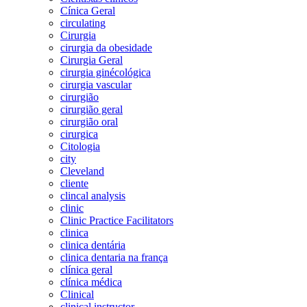
Cínica Geral
circulating
Cirurgia
cirurgia da obesidade
Cirurgia Geral
cirurgia ginécológica
cirurgia vascular
cirurgião
cirurgião geral
cirurgião oral
cirurgica
Citologia
city
Cleveland
cliente
clincal analysis
clinic
Clinic Practice Facilitators
clinica
clinica dentária
clinica dentaria na frança
clínica geral
clínica médica
Clinical
clinical instructor