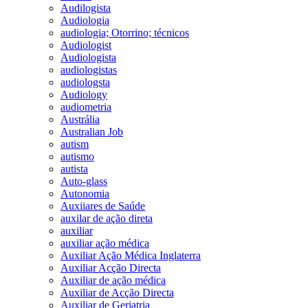
Audilogista
Audiologia
audiologia; Otorrino; técnicos
Audiologist
Audiologista
audiologistas
audiologsta
Audiology
audiometria
Austrália
Australian Job
autism
autismo
autista
Auto-glass
Autonomia
Auxiiares de Saúde
auxilar de ação direta
auxiliar
auxiliar ação médica
Auxiliar Ação Médica Inglaterra
Auxiliar Acção Directa
Auxiliar de ação médica
Auxiliar de Acção Directa
Auxiliar de Geriatria