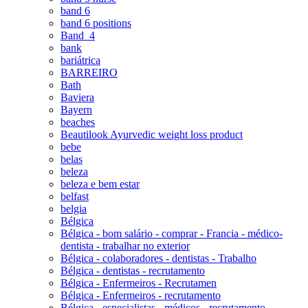
band 6
band 6 positions
Band_4
bank
bariátrica
BARREIRO
Bath
Baviera
Bayern
beaches
Beautilook Ayurvedic weight loss product
bebe
belas
beleza
beleza e bem estar
belfast
belgia
Bélgica
Bélgica - bom salário - comprar - Francia - médico-
dentista - trabalhar no exterior
Bélgica - colaboradores - dentistas - Trabalho
Bélgica - dentistas - recrutamento
Bélgica - Enfermeiros - Recrutamen
Bélgica - Enfermeiros - recrutamento
Bélgica - especialistas - médicos - recrutamento