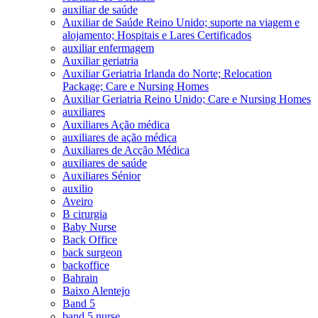
auxiliar de saúde
Auxiliar de Saúde Reino Unido; suporte na viagem e
alojamento; Hospitais e Lares Certificados
auxiliar enfermagem
Auxiliar geriatria
Auxiliar Geriatria Irlanda do Norte; Relocation
Package; Care e Nursing Homes
Auxiliar Geriatria Reino Unido; Care e Nursing Homes
auxiliares
Auxiliares Ação médica
auxiliares de ação médica
Auxiliares de Acção Médica
auxiliares de saúde
Auxiliares Sénior
auxilio
Aveiro
B cirurgia
Baby Nurse
Back Office
back surgeon
backoffice
Bahrain
Baixo Alentejo
Band 5
band 5 nurse