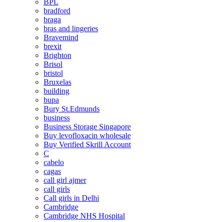
BPL
bradford
braga
bras and lingeries
Bravemind
brexit
Brighton
Brisol
bristol
Bruxelas
building
bupa
Bury St.Edmunds
business
Business Storage Singapore
Buy levofloxacin wholesale
Buy Verified Skrill Account
C
cabelo
cagas
call girl ajmer
call girls
Call girls in Delhi
Cambridge
Cambridge NHS Hospital