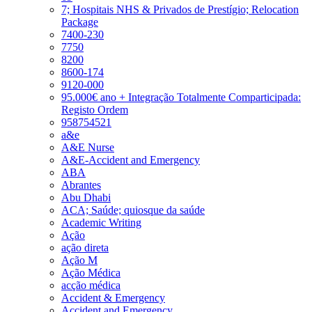
7; Hospitais NHS & Privados de Prestígio; Relocation
Package
7400-230
7750
8200
8600-174
9120-000
95.000€ ano + Integração Totalmente Comparticipada:
Registo Ordem
958754521
a&e
A&E Nurse
A&E-Accident and Emergency
ABA
Abrantes
Abu Dhabi
ACA; Saúde; quiosque da saúde
Academic Writing
Ação
ação direta
Ação M
Ação Médica
acção médica
Accident & Emergency
Accident and Emergency