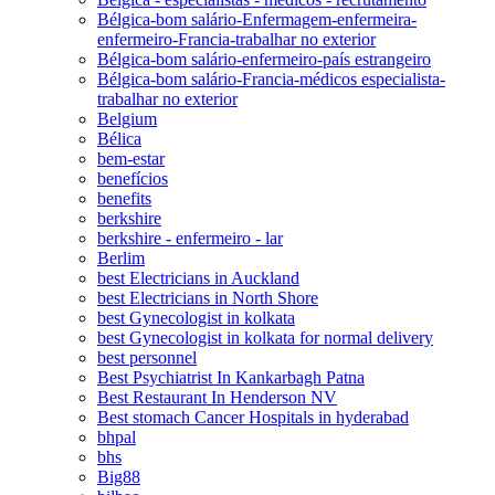
Bélgica-bom salário-Enfermagem-enfermeira-
enfermeiro-Francia-trabalhar no exterior
Bélgica-bom salário-enfermeiro-país estrangeiro
Bélgica-bom salário-Francia-médicos especialista-
trabalhar no exterior
Belgium
Bélica
bem-estar
benefícios
benefits
berkshire
berkshire - enfermeiro - lar
Berlim
best Electricians in Auckland
best Electricians in North Shore
best Gynecologist in kolkata
best Gynecologist in kolkata for normal delivery
best personnel
Best Psychiatrist In Kankarbagh Patna
Best Restaurant In Henderson NV
Best stomach Cancer Hospitals in hyderabad
bhpal
bhs
Big88