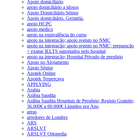
Apoio domiciliário
apoio domiciliário a idosos
Apoio Domiciliário Sénior
Apoio domiciliário. Geriatría.
apoio HCPC
apoio medico
apoio na equivalência do curso
apoio na integração; apoio registo no NMC
apoio na integração; apoio registo no NMC; preparação
+ exame IELTS suportados pelo hospital
apoio na integração; Hospital Privado de prestígio
Apoio no Alojamento
Apoio Sénior
Apotek Online
Apotek Terpercaya
APPLYING
Arabia
Arábia Saudita
Arábia Saudita Hospitais de Prestígio; Registo Gratuito;
36.000€ a 60.000€ Líquidos por Ano
areas
arredores de Londres
ARS
ARSLVT
ARSLVT Ortopedia