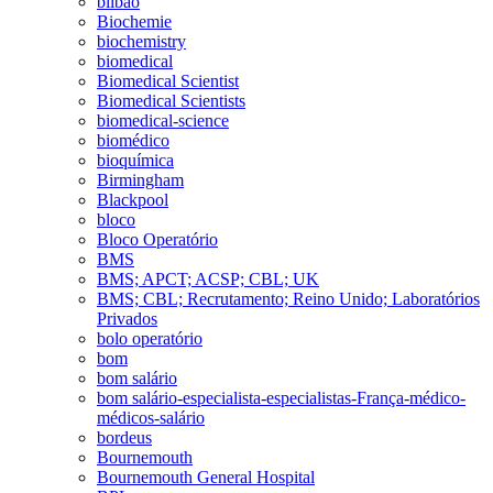
bilbao
Biochemie
biochemistry
biomedical
Biomedical Scientist
Biomedical Scientists
biomedical-science
biomédico
bioquímica
Birmingham
Blackpool
bloco
Bloco Operatório
BMS
BMS; APCT; ACSP; CBL; UK
BMS; CBL; Recrutamento; Reino Unido; Laboratórios
Privados
bolo operatório
bom
bom salário
bom salário-especialista-especialistas-França-médico-
médicos-salário
bordeus
Bournemouth
Bournemouth General Hospital