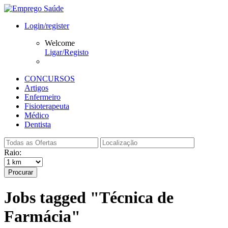
Login/register
Welcome
Ligar/Registo
CONCURSOS
Artigos
Enfermeiro
Fisioterapeuta
Médico
Dentista
Raio:
Procurar
Jobs tagged "Técnica de
Farmácia"