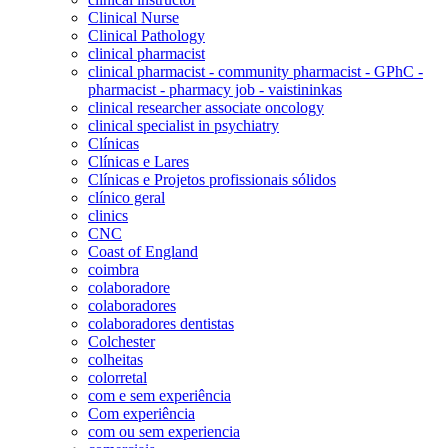
Clinical Nurse
Clinical Pathology
clinical pharmacist
clinical pharmacist - community pharmacist - GPhC -
pharmacist - pharmacy job - vaistininkas
clinical researcher associate oncology
clinical specialist in psychiatry
Clínicas
Clínicas e Lares
Clínicas e Projetos profissionais sólidos
clínico geral
clinics
CNC
Coast of England
coimbra
colaboradore
colaboradores
colaboradores dentistas
Colchester
colheitas
colorretal
com e sem experiência
Com experiência
com ou sem experiencia