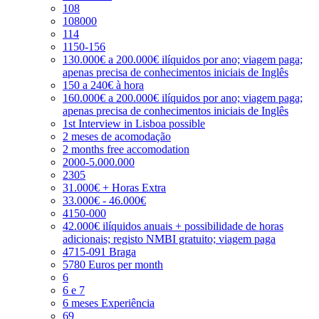
108
108000
114
1150-156
130.000€ a 200.000€ ilíquidos por ano; viagem paga;
apenas precisa de conhecimentos iniciais de Inglês
150 a 240€ à hora
160.000€ a 200.000€ ilíquidos por ano; viagem paga;
apenas precisa de conhecimentos iniciais de Inglês
1st Interview in Lisboa possible
2 meses de acomodação
2 months free accomodation
2000-5.000.000
2305
31.000€ + Horas Extra
33.000€ - 46.000€
4150-000
42.000€ ilíquidos anuais + possibilidade de horas
adicionais; registo NMBI gratuito; viagem paga
4715-091 Braga
5780 Euros per month
6
6 e 7
6 meses Experiência
69