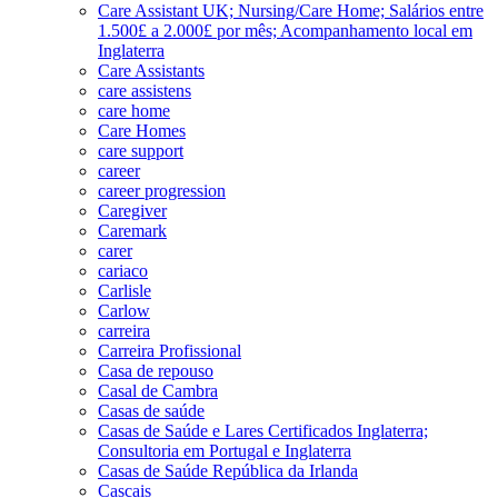
Care Assistant UK; Nursing/Care Home; Salários entre
1.500£ a 2.000£ por mês; Acompanhamento local em
Inglaterra
Care Assistants
care assistens
care home
Care Homes
care support
career
career progression
Caregiver
Caremark
carer
cariaco
Carlisle
Carlow
carreira
Carreira Profissional
Casa de repouso
Casal de Cambra
Casas de saúde
Casas de Saúde e Lares Certificados Inglaterra;
Consultoria em Portugal e Inglaterra
Casas de Saúde República da Irlanda
Cascais