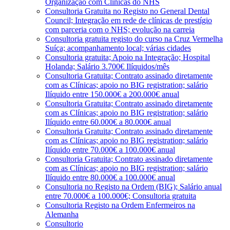
Organização com Clínicas do NHS
Consultoria Gratuita no Registo no General Dental
Council; Integração em rede de clínicas de prestígio
com parceria com o NHS; evolução na carreia
Consultoria gratuita registo do curso na Cruz Vermelha
Suíça; acompanhamento local; várias cidades
Consultoria gratuita; Apoio na Integração; Hospital
Holanda; Salário 3.700€ Ilíquidos/mês
Consultoria Gratuita; Contrato assinado diretamente
com as Clínicas; apoio no BIG registration; salário
Ilíquido entre 150.000€ a 200.000€ anual
Consultoria Gratuita; Contrato assinado diretamente
com as Clínicas; apoio no BIG registration; salário
Ilíquido entre 60.000€ a 80.000€ anual
Consultoria Gratuita; Contrato assinado diretamente
com as Clínicas; apoio no BIG registration; salário
Ilíquido entre 70.000€ a 100.000€ anual
Consultoria Gratuita; Contrato assinado diretamente
com as Clínicas; apoio no BIG registration; salário
Ilíquido entre 80.000€ a 100.000€ anual
Consultoria no Registo na Ordem (BIG); Salário anual
entre 70.000€ a 100.000€; Consultoria gratuita
Consultoria Registo na Ordem Enfermeiros na
Alemanha
Consultorio