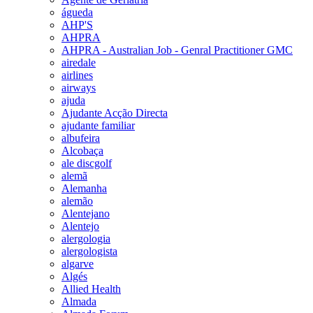
águeda
AHP'S
AHPRA
AHPRA - Australian Job - Genral Practitioner GMC
airedale
airlines
airways
ajuda
Ajudante Acção Directa
ajudante familiar
albufeira
Alcobaça
ale discgolf
alemã
Alemanha
alemão
Alentejano
Alentejo
alergologia
alergologista
algarve
Algés
Allied Health
Almada