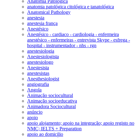
Anatomia Patológica
anatomia patológica citológica e tanatológica
Anatomical Pathology
anestesia
anestesia frança
Anestésico
Anestésico - cardiaco - cardiologia - enfermeira
anestésico - enfermeiras - entrevista Skype - esfrega -
hospital - instrumentador - nhs - rgn
anestesiologia
Anestesiologista
anestesiologo
Anestesista
anestesistas
Anesthesiologist
angiografia
Angola
Animação sociocultural
Animação socioeducativa
Animadora Sociocultural
anúncio
apoio
apoio alojamento; apoio na integração; apoio registo no
NMC; IELTS + Preparation
apoio ao domicilio