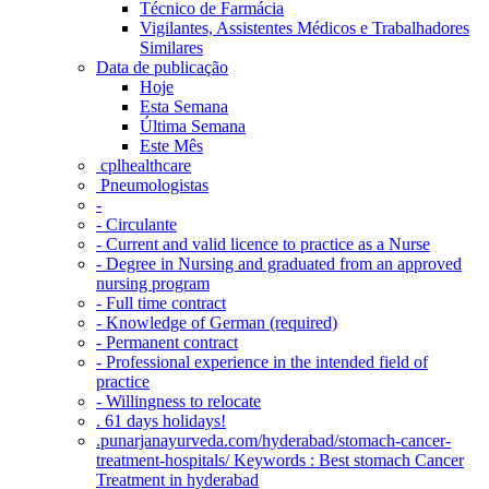
Técnico de Farmácia
Vigilantes, Assistentes Médicos e Trabalhadores
Similares
Data de publicação
Hoje
Esta Semana
Última Semana
Este Mês
‎ cplhealthcare‬
Pneumologistas
-
- Circulante
- Current and valid licence to practice as a Nurse
- Degree in Nursing and graduated from an approved
nursing program
- Full time contract
- Knowledge of German (required)
- Permanent contract
- Professional experience in the intended field of
practice
- Willingness to relocate
. 61 days holidays!
.punarjanayurveda.com/hyderabad/stomach-cancer-
treatment-hospitals/ Keywords : Best stomach Cancer
Treatment in hyderabad