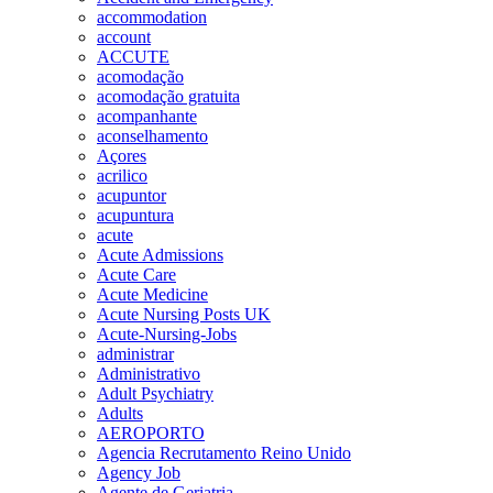
accommodation
account
ACCUTE
acomodação
acomodação gratuita
acompanhante
aconselhamento
Açores
acrilico
acupuntor
acupuntura
acute
Acute Admissions
Acute Care
Acute Medicine
Acute Nursing Posts UK
Acute-Nursing-Jobs
administrar
Administrativo
Adult Psychiatry
Adults
AEROPORTO
Agencia Recrutamento Reino Unido
Agency Job
Agente de Geriatria