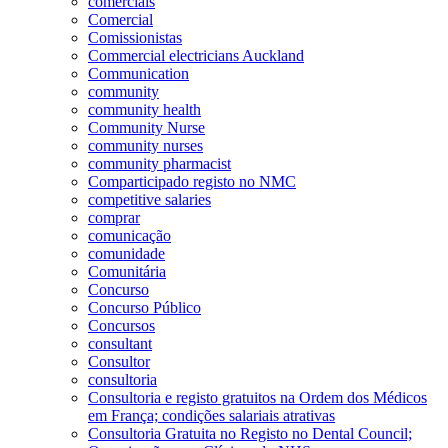
comerciais
Comercial
Comissionistas
Commercial electricians Auckland
Communication
community
community health
Community Nurse
community nurses
community pharmacist
Comparticipado registo no NMC
competitive salaries
comprar
comunicação
comunidade
Comunitária
Concurso
Concurso Público
Concursos
consultant
Consultor
consultoria
Consultoria e registo gratuitos na Ordem dos Médicos
em França; condições salariais atrativas
Consultoria Gratuita no Registo no Dental Council;