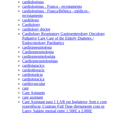
cardiologistas
cardiologistas - França - recrutamento
cardiologistas - França/Bélgica - médicos -
recrutamento
cardiólogo
Cardiology
cardiology doctor
Cardiology Respiratory Gastroenterology Oncology
Palliative Care Care of the Elderly Diabetes /
Endocrinology Paediatrics
cardiopneumologa
Cardiopneumologia
cardiopneumologista
Cardiopneumologistas
cardiotaracico
cardiothoracic
cardiotorácia
cardiotoracica
cardiovascular
care
Care Asistants
care assistant
Care Assistant para 1 LAR em Inglaterra; Sem e com
experiência; Contrato Full Time diretamente com os
Lares; Salário mensal entre 1.500£ a 2.000£