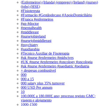
(Enfermeiros) (Irlanda) (emprego) (Ireland) (nurses)
(jobs) (HSE)
#Fisiotereuta
#Formação #Gestãodecaso #ApoioDomiciliário
#França #enfermeiros
#gp #doctor
#mentalhealth
#middleeast
#nursejobireland
#nursejobmiddleeast
#psychiatry
#saudiarabia
#Tecnico Auxiliar de Fisoterapia
#uk #nurse #enfermeiro #midwives
#UK #nurse #enfermeiro #oncology #oncologia
#uk #nurse #enfermeiro #paediatric #pediatria
+ despesas combustivel
000
000 a 15
000 salary plus 35% turnover
000 USD Per annum
10
100.000£ a 180.000£ ano; processo registo GMC;
viagem e alojamento
1000-1500