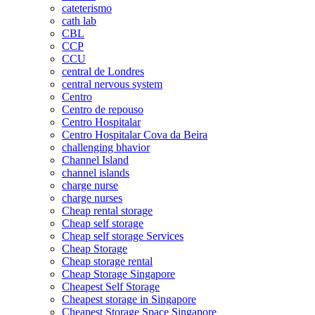
cateterismo
cath lab
CBL
CCP
CCU
central de Londres
central nervous system
Centro
Centro de repouso
Centro Hospitalar
Centro Hospitalar Cova da Beira
challenging bhavior
Channel Island
channel islands
charge nurse
charge nurses
Cheap rental storage
Cheap self storage
Cheap self storage Services
Cheap Storage
Cheap storage rental
Cheap Storage Singapore
Cheapest Self Storage
Cheapest storage in Singapore
Cheapest Storage Space Singapore