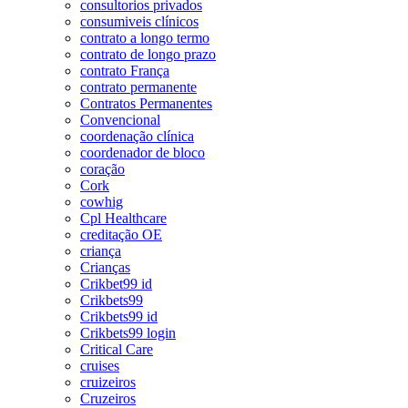
consultorios privados
consumiveis clínicos
contrato a longo termo
contrato de longo prazo
contrato França
contrato permanente
Contratos Permanentes
Convencional
coordenação clínica
coordenador de bloco
coração
Cork
cowhig
Cpl Healthcare
creditação OE
criança
Crianças
Crikbet99 id
Crikbets99
Crikbets99 id
Crikbets99 login
Critical Care
cruises
cruizeiros
Cruzeiros