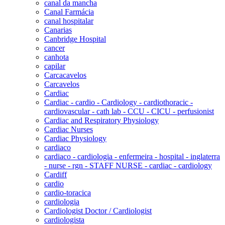
canal da mancha
Canal Farmácia
canal hospitalar
Canarias
Canbridge Hospital
cancer
canhota
capilar
Carcacavelos
Carcavelos
Cardiac
Cardiac - cardio - Cardiology - cardiothoracic -
cardiovascular - cath lab - CCU - CICU - perfusionist
Cardiac and Respiratory Physiology
Cardiac Nurses
Cardiac Physiology
cardiaco
cardiaco - cardiologia - enfermeira - hospital - inglaterra
- nurse - rgn - STAFF NURSE - cardiac - cardiology
Cardiff
cardio
cardio-toracica
cardiologia
Cardiologist Doctor / Cardiologist
cardiologista