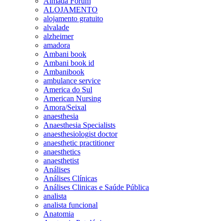
Almada Forum
ALOJAMENTO
alojamento gratuito
alvalade
alzheimer
amadora
Ambani book
Ambani book id
Ambanibook
ambulance service
America do Sul
American Nursing
Amora/Seixal
anaesthesia
Anaesthesia Specialists
anaesthesiologist doctor
anaesthetic practitioner
anaesthetics
anaesthetist
Análises
Análises Clínicas
Análises Clinicas e Saúde Pública
analista
analista funcional
Anatomia