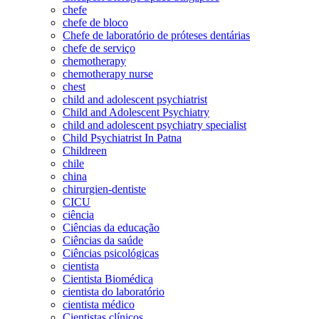
chefe
chefe de bloco
Chefe de laboratório de próteses dentárias
chefe de serviço
chemotherapy
chemotherapy nurse
chest
child and adolescent psychiatrist
Child and Adolescent Psychiatry
child and adolescent psychiatry specialist
Child Psychiatrist In Patna
Childreen
chile
china
chirurgien-dentiste
CICU
ciência
Ciências da educação
Ciências da saúde
Ciências psicológicas
cientista
Cientista Biomédica
cientista do laboratório
cientista médico
Cientistas clínicos