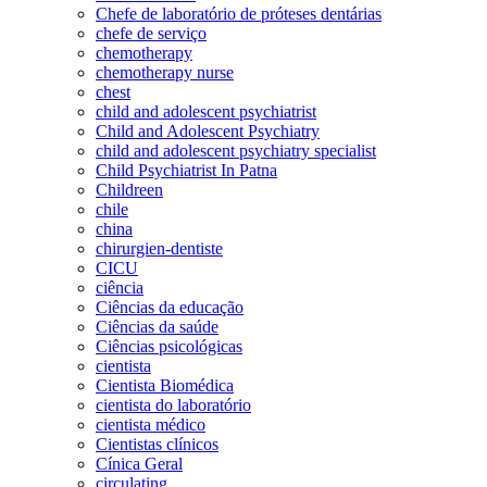
Chefe de laboratório de próteses dentárias
chefe de serviço
chemotherapy
chemotherapy nurse
chest
child and adolescent psychiatrist
Child and Adolescent Psychiatry
child and adolescent psychiatry specialist
Child Psychiatrist In Patna
Childreen
chile
china
chirurgien-dentiste
CICU
ciência
Ciências da educação
Ciências da saúde
Ciências psicológicas
cientista
Cientista Biomédica
cientista do laboratório
cientista médico
Cientistas clínicos
Cínica Geral
circulating