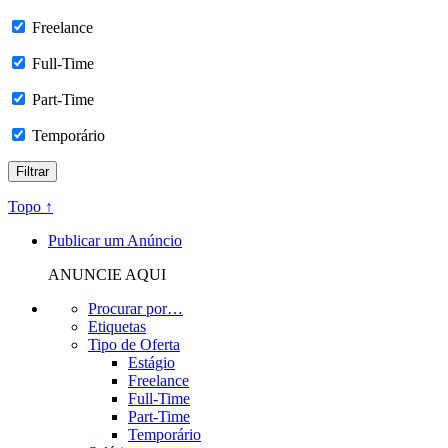
Freelance
Full-Time
Part-Time
Temporário
Topo ↑
Publicar um Anúncio
ANUNCIE AQUI
Procurar por…
Etiquetas
Tipo de Oferta
Estágio
Freelance
Full-Time
Part-Time
Temporário