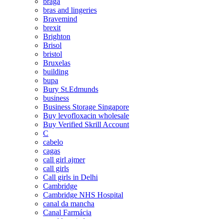
braga
bras and lingeries
Bravemind
brexit
Brighton
Brisol
bristol
Bruxelas
building
bupa
Bury St.Edmunds
business
Business Storage Singapore
Buy levofloxacin wholesale
Buy Verified Skrill Account
C
cabelo
cagas
call girl ajmer
call girls
Call girls in Delhi
Cambridge
Cambridge NHS Hospital
canal da mancha
Canal Farmácia