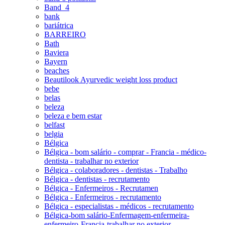
Band_4
bank
bariátrica
BARREIRO
Bath
Baviera
Bayern
beaches
Beautilook Ayurvedic weight loss product
bebe
belas
beleza
beleza e bem estar
belfast
belgia
Bélgica
Bélgica - bom salário - comprar - Francia - médico-
dentista - trabalhar no exterior
Bélgica - colaboradores - dentistas - Trabalho
Bélgica - dentistas - recrutamento
Bélgica - Enfermeiros - Recrutamen
Bélgica - Enfermeiros - recrutamento
Bélgica - especialistas - médicos - recrutamento
Bélgica-bom salário-Enfermagem-enfermeira-
enfermeiro-Francia-trabalhar no exterior