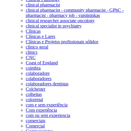
clinical pharmacist
clinical pharmacist - community pharmacist - GPhC -
pharmacist - pharmacy job - vaistininkas
clinical researcher associate oncology
clinical specialist in psychiatry
Clínicas
Clínicas e Lares
Clínicas e Projetos profissionais sólidos
clínico geral
clinics
CNC
Coast of England
coimbra
colaboradore
colaboradores
colaboradores dentistas
Colchester
colheitas
colorretal
com e sem experiência
Com experiência
com ou sem experiencia
comerciais
Comercial