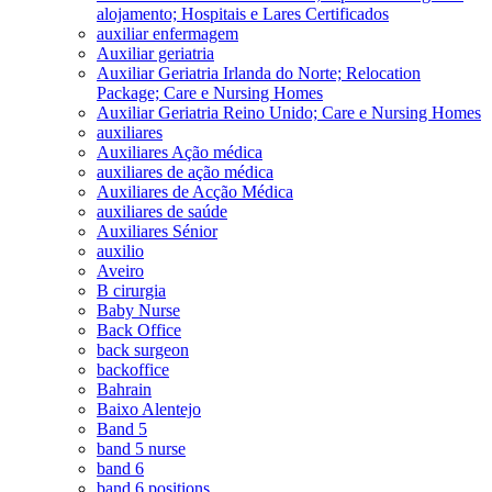
alojamento; Hospitais e Lares Certificados
auxiliar enfermagem
Auxiliar geriatria
Auxiliar Geriatria Irlanda do Norte; Relocation
Package; Care e Nursing Homes
Auxiliar Geriatria Reino Unido; Care e Nursing Homes
auxiliares
Auxiliares Ação médica
auxiliares de ação médica
Auxiliares de Acção Médica
auxiliares de saúde
Auxiliares Sénior
auxilio
Aveiro
B cirurgia
Baby Nurse
Back Office
back surgeon
backoffice
Bahrain
Baixo Alentejo
Band 5
band 5 nurse
band 6
band 6 positions