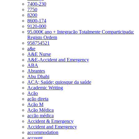
7400-230
7750
8200
8600-174
9120-000
95.000€ ano + Integração Totalmente Comparticipada:
Registo Ordem
958754521
a&e
A&E Nurse
A&E-Accident and Emergency
ABA
Abrantes
Abu Dhabi
ACA; Saúde; quiosque da saúde
Academic Writing
Ação
ação direta
Ação M
Ação Médica
acção médica
Accident & Emergency
Accident and Emergency
accommodation
account