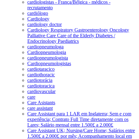
cardiologistas - França/Bélgica - médicos -
recrutamento
cardiólogo
Cardiology
cardiology doctor
Cardiology Respiratory Gastroenterology Oncology
Palliative Care Care of the Elderly Diabetes /
Endocrinology Paediatrics
cardiopneumologa
Cardiopneumologia
cardiopneumologista
Cardiopneumologistas
cardiotaracico
cardiothoracic
cardiotorácia
cardiotoracica
cardiovascular
care
Care Asistants
care assistant
Care Assistant para 1 LAR em Inglaterra; Sem e com
experiência; Contrato Full Time diretamente com os
Lares; Salário mensal entre 1.500£ a 2.000£
Care Assistant UK; Nursing/Care Home; Salários entre
1.500£ a 2.000£ por mês; Acompanhamento local em