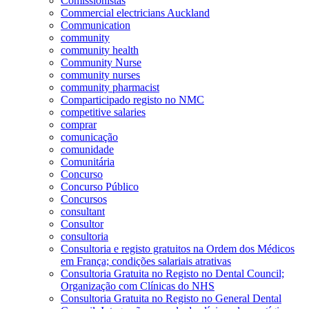
Comissionistas
Commercial electricians Auckland
Communication
community
community health
Community Nurse
community nurses
community pharmacist
Comparticipado registo no NMC
competitive salaries
comprar
comunicação
comunidade
Comunitária
Concurso
Concurso Público
Concursos
consultant
Consultor
consultoria
Consultoria e registo gratuitos na Ordem dos Médicos
em França; condições salariais atrativas
Consultoria Gratuita no Registo no Dental Council;
Organização com Clínicas do NHS
Consultoria Gratuita no Registo no General Dental