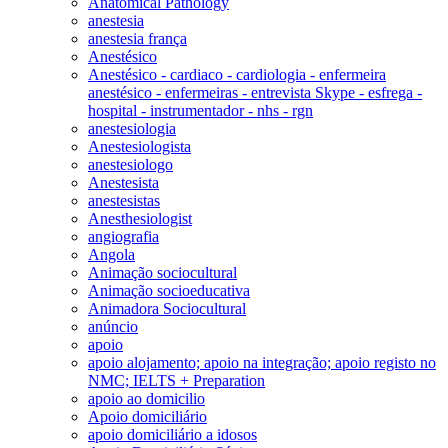
Anatomical Pathology
anestesia
anestesia frança
Anestésico
Anestésico - cardiaco - cardiologia - enfermeira
anestésico - enfermeiras - entrevista Skype - esfrega -
hospital - instrumentador - nhs - rgn
anestesiologia
Anestesiologista
anestesiologo
Anestesista
anestesistas
Anesthesiologist
angiografia
Angola
Animação sociocultural
Animação socioeducativa
Animadora Sociocultural
anúncio
apoio
apoio alojamento; apoio na integração; apoio registo no
NMC; IELTS + Preparation
apoio ao domicilio
Apoio domiciliário
apoio domiciliário a idosos