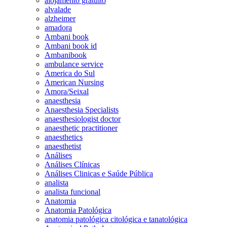
alojamento gratuito
alvalade
alzheimer
amadora
Ambani book
Ambani book id
Ambanibook
ambulance service
America do Sul
American Nursing
Amora/Seixal
anaesthesia
Anaesthesia Specialists
anaesthesiologist doctor
anaesthetic practitioner
anaesthetics
anaesthetist
Análises
Análises Clínicas
Análises Clinicas e Saúde Pública
analista
analista funcional
Anatomia
Anatomia Patológica
anatomia patológica citológica e tanatológica