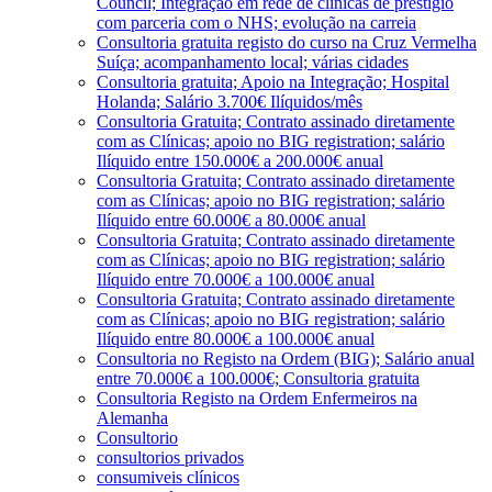
Council; Integração em rede de clínicas de prestígio
com parceria com o NHS; evolução na carreia
Consultoria gratuita registo do curso na Cruz Vermelha
Suíça; acompanhamento local; várias cidades
Consultoria gratuita; Apoio na Integração; Hospital
Holanda; Salário 3.700€ Ilíquidos/mês
Consultoria Gratuita; Contrato assinado diretamente
com as Clínicas; apoio no BIG registration; salário
Ilíquido entre 150.000€ a 200.000€ anual
Consultoria Gratuita; Contrato assinado diretamente
com as Clínicas; apoio no BIG registration; salário
Ilíquido entre 60.000€ a 80.000€ anual
Consultoria Gratuita; Contrato assinado diretamente
com as Clínicas; apoio no BIG registration; salário
Ilíquido entre 70.000€ a 100.000€ anual
Consultoria Gratuita; Contrato assinado diretamente
com as Clínicas; apoio no BIG registration; salário
Ilíquido entre 80.000€ a 100.000€ anual
Consultoria no Registo na Ordem (BIG); Salário anual
entre 70.000€ a 100.000€; Consultoria gratuita
Consultoria Registo na Ordem Enfermeiros na
Alemanha
Consultorio
consultorios privados
consumiveis clínicos