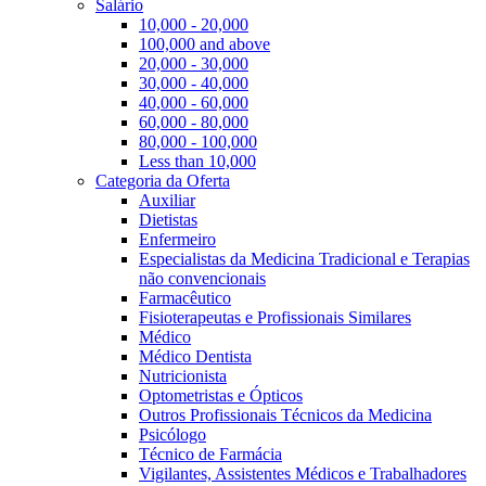
Salário
10,000 - 20,000
100,000 and above
20,000 - 30,000
30,000 - 40,000
40,000 - 60,000
60,000 - 80,000
80,000 - 100,000
Less than 10,000
Categoria da Oferta
Auxiliar
Dietistas
Enfermeiro
Especialistas da Medicina Tradicional e Terapias
não convencionais
Farmacêutico
Fisioterapeutas e Profissionais Similares
Médico
Médico Dentista
Nutricionista
Optometristas e Ópticos
Outros Profissionais Técnicos da Medicina
Psicólogo
Técnico de Farmácia
Vigilantes, Assistentes Médicos e Trabalhadores