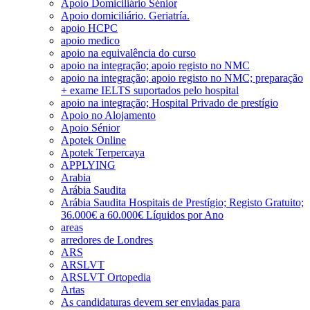
Apoio Domiciliário Sénior
Apoio domiciliário. Geriatría.
apoio HCPC
apoio medico
apoio na equivalência do curso
apoio na integração; apoio registo no NMC
apoio na integração; apoio registo no NMC; preparação
+ exame IELTS suportados pelo hospital
apoio na integração; Hospital Privado de prestígio
Apoio no Alojamento
Apoio Sénior
Apotek Online
Apotek Terpercaya
APPLYING
Arabia
Arábia Saudita
Arábia Saudita Hospitais de Prestígio; Registo Gratuito;
36.000€ a 60.000€ Líquidos por Ano
areas
arredores de Londres
ARS
ARSLVT
ARSLVT Ortopedia
Artas
As candidaturas devem ser enviadas para