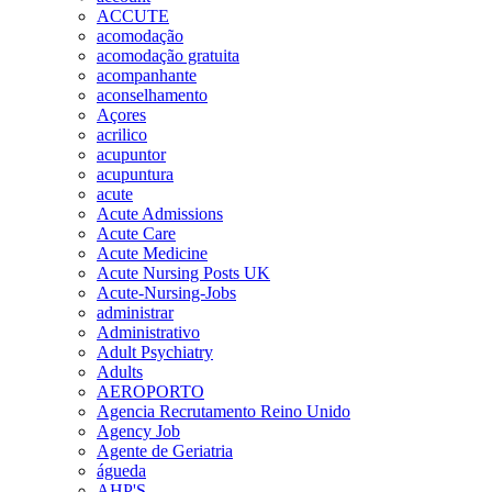
ACCUTE
acomodação
acomodação gratuita
acompanhante
aconselhamento
Açores
acrilico
acupuntor
acupuntura
acute
Acute Admissions
Acute Care
Acute Medicine
Acute Nursing Posts UK
Acute-Nursing-Jobs
administrar
Administrativo
Adult Psychiatry
Adults
AEROPORTO
Agencia Recrutamento Reino Unido
Agency Job
Agente de Geriatria
águeda
AHP'S