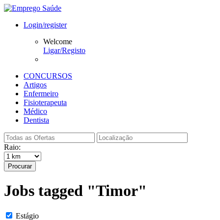
Login/register
Welcome
Ligar/Registo
CONCURSOS
Artigos
Enfermeiro
Fisioterapeuta
Médico
Dentista
Raio:
Procurar
Jobs tagged "Timor"
Estágio