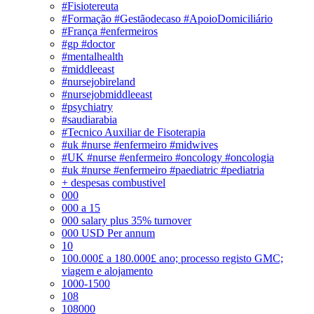
#Fisiotereuta
#Formação #Gestãodecaso #ApoioDomiciliário
#França #enfermeiros
#gp #doctor
#mentalhealth
#middleeast
#nursejobireland
#nursejobmiddleeast
#psychiatry
#saudiarabia
#Tecnico Auxiliar de Fisoterapia
#uk #nurse #enfermeiro #midwives
#UK #nurse #enfermeiro #oncology #oncologia
#uk #nurse #enfermeiro #paediatric #pediatria
+ despesas combustivel
000
000 a 15
000 salary plus 35% turnover
000 USD Per annum
10
100.000£ a 180.000£ ano; processo registo GMC;
viagem e alojamento
1000-1500
108
108000