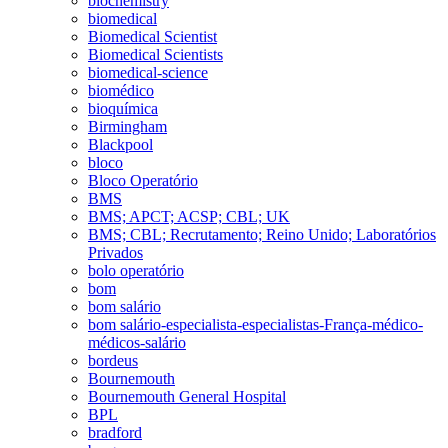
biochemistry
biomedical
Biomedical Scientist
Biomedical Scientists
biomedical-science
biomédico
bioquímica
Birmingham
Blackpool
bloco
Bloco Operatório
BMS
BMS; APCT; ACSP; CBL; UK
BMS; CBL; Recrutamento; Reino Unido; Laboratórios
Privados
bolo operatório
bom
bom salário
bom salário-especialista-especialistas-França-médico-
médicos-salário
bordeus
Bournemouth
Bournemouth General Hospital
BPL
bradford