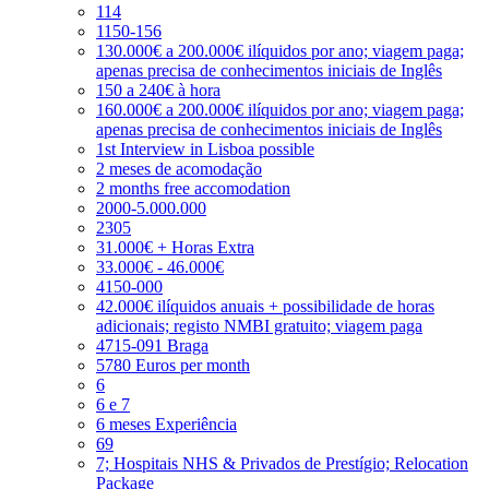
114
1150-156
130.000€ a 200.000€ ilíquidos por ano; viagem paga;
apenas precisa de conhecimentos iniciais de Inglês
150 a 240€ à hora
160.000€ a 200.000€ ilíquidos por ano; viagem paga;
apenas precisa de conhecimentos iniciais de Inglês
1st Interview in Lisboa possible
2 meses de acomodação
2 months free accomodation
2000-5.000.000
2305
31.000€ + Horas Extra
33.000€ - 46.000€
4150-000
42.000€ ilíquidos anuais + possibilidade de horas
adicionais; registo NMBI gratuito; viagem paga
4715-091 Braga
5780 Euros per month
6
6 e 7
6 meses Experiência
69
7; Hospitais NHS & Privados de Prestígio; Relocation
Package