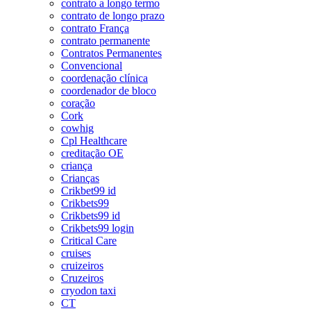
contrato a longo termo
contrato de longo prazo
contrato França
contrato permanente
Contratos Permanentes
Convencional
coordenação clínica
coordenador de bloco
coração
Cork
cowhig
Cpl Healthcare
creditação OE
criança
Crianças
Crikbet99 id
Crikbets99
Crikbets99 id
Crikbets99 login
Critical Care
cruises
cruizeiros
Cruzeiros
cryodon taxi
CT