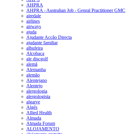
AHPRA
AHPRA - Australian Job - Genral Practitioner GMC
airedale
airlines
airways
ajuda
Ajudante Acção Directa
ajudante familiar
albufeira
Alcobaça
ale discgolf
alemã
Alemanha
alemão
Alentejano
Alentejo
alergologia
alergologista
algarve
Algés
Allied Health
Almada
Almada Forum
ALOJAMENTO