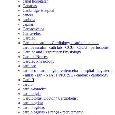
canal hospitalar
Canarias
Canbridge Hospital
cancer
canhota
capilar
Carcacavelos
Carcavelos
Cardiac
Cardiac - cardio - Cardiology - cardiothoracic -
cardiovascular - cath lab - CCU - CICU - perfusionist
Cardiac and Respiratory Physiology
Cardiac Nurses
Cardiac Physiology
cardiaco
cardiaco - cardiologia - enfermeira - hospital - inglaterra
- nurse - rgn - STAFF NURSE - cardiac - cardiology
Cardiff
cardio
cardio-toracica
cardiologia
Cardiologist Doctor / Cardiologist
cardiologista
cardiologistas
cardiologistas - França - recrutamento