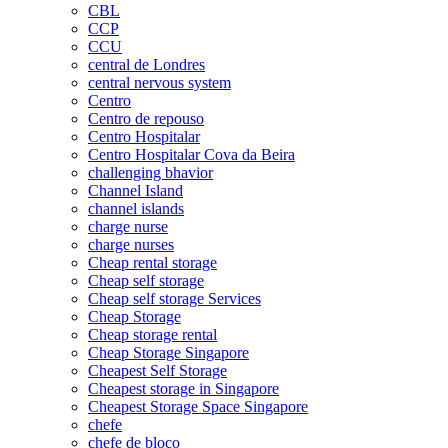
CBL
CCP
CCU
central de Londres
central nervous system
Centro
Centro de repouso
Centro Hospitalar
Centro Hospitalar Cova da Beira
challenging bhavior
Channel Island
channel islands
charge nurse
charge nurses
Cheap rental storage
Cheap self storage
Cheap self storage Services
Cheap Storage
Cheap storage rental
Cheap Storage Singapore
Cheapest Self Storage
Cheapest storage in Singapore
Cheapest Storage Space Singapore
chefe
chefe de bloco