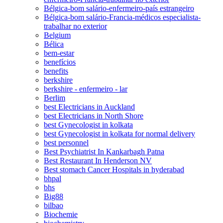
Bélgica-bom salário-enfermeiro-país estrangeiro
Bélgica-bom salário-Francia-médicos especialista-
trabalhar no exterior
Belgium
Bélica
bem-estar
benefícios
benefits
berkshire
berkshire - enfermeiro - lar
Berlim
best Electricians in Auckland
best Electricians in North Shore
best Gynecologist in kolkata
best Gynecologist in kolkata for normal delivery
best personnel
Best Psychiatrist In Kankarbagh Patna
Best Restaurant In Henderson NV
Best stomach Cancer Hospitals in hyderabad
bhpal
bhs
Big88
bilbao
Biochemie