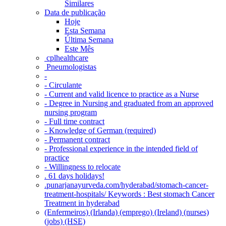
Similares
Data de publicação
Hoje
Esta Semana
Última Semana
Este Mês
‎ cplhealthcare‬
Pneumologistas
-
- Circulante
- Current and valid licence to practice as a Nurse
- Degree in Nursing and graduated from an approved
nursing program
- Full time contract
- Knowledge of German (required)
- Permanent contract
- Professional experience in the intended field of
practice
- Willingness to relocate
. 61 days holidays!
.punarjanayurveda.com/hyderabad/stomach-cancer-
treatment-hospitals/ Keywords : Best stomach Cancer
Treatment in hyderabad
(Enfermeiros) (Irlanda) (emprego) (Ireland) (nurses)
(jobs) (HSE)