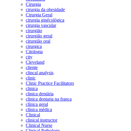
Cirurgia
cirurgia da obesidade
Cirurgia Geral
cirurgia ginécológica
cirurgia vascular
cirurgião
cirurgião geral
cirurgião oral
cirurgica
Citologia
city
Cleveland
cliente
clincal analysis
clinic
Clinic Practice Facilitators
clinica
clinica dentária
clinica dentaria na frança
clínica geral
clínica médica
Clinical
clinical instructor
Clinical Nurse
Clinical Pathology