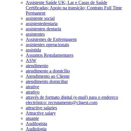
Assistente Saúde UK; Lar e Casas de Saúde
Certificadas; Apoio na transição; Contrato Full Time
Permanent
assistente social
assistentedentaria
assistenten dentaria
assistentes
Assistentes de Enfermagem
assistentes operacionais
assistida
Assuntos Regulamentares
ASW
atendimento
atendimento a domicílio
Atendimento ao Cliente
atendimento domiciliar
atrative
atrativo
através de formato digital (e-mail) para o endereço
electrónico: recrutamento@cligest.com
attractive salaries
Attractive salary
atuante
Audilogista
Audiologia