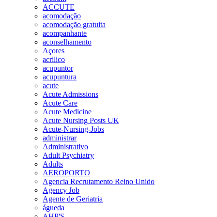
ACCUTE
acomodação
acomodação gratuita
acompanhante
aconselhamento
Açores
acrilico
acupuntor
acupuntura
acute
Acute Admissions
Acute Care
Acute Medicine
Acute Nursing Posts UK
Acute-Nursing-Jobs
administrar
Administrativo
Adult Psychiatry
Adults
AEROPORTO
Agencia Recrutamento Reino Unido
Agency Job
Agente de Geriatria
águeda
AHP'S