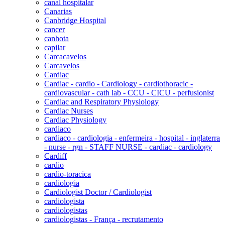
canal hospitalar
Canarias
Canbridge Hospital
cancer
canhota
capilar
Carcacavelos
Carcavelos
Cardiac
Cardiac - cardio - Cardiology - cardiothoracic -
cardiovascular - cath lab - CCU - CICU - perfusionist
Cardiac and Respiratory Physiology
Cardiac Nurses
Cardiac Physiology
cardiaco
cardiaco - cardiologia - enfermeira - hospital - inglaterra
- nurse - rgn - STAFF NURSE - cardiac - cardiology
Cardiff
cardio
cardio-toracica
cardiologia
Cardiologist Doctor / Cardiologist
cardiologista
cardiologistas
cardiologistas - França - recrutamento