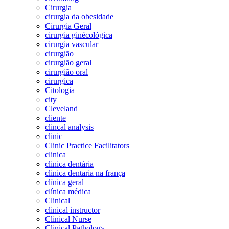
Cirurgia
cirurgia da obesidade
Cirurgia Geral
cirurgia ginécológica
cirurgia vascular
cirurgião
cirurgião geral
cirurgião oral
cirurgica
Citologia
city
Cleveland
cliente
clincal analysis
clinic
Clinic Practice Facilitators
clinica
clinica dentária
clinica dentaria na frança
clínica geral
clínica médica
Clinical
clinical instructor
Clinical Nurse
Clinical Pathology