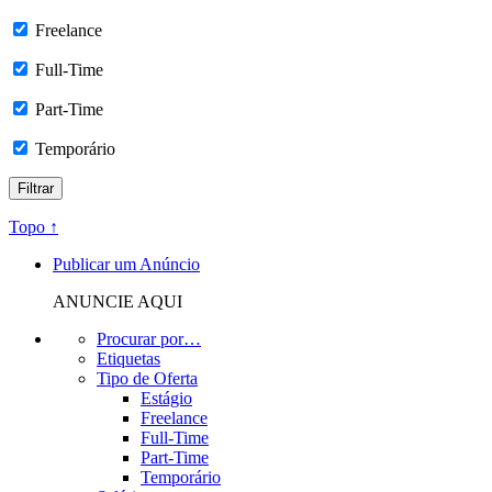
Freelance
Full-Time
Part-Time
Temporário
Topo ↑
Publicar um Anúncio
ANUNCIE AQUI
Procurar por…
Etiquetas
Tipo de Oferta
Estágio
Freelance
Full-Time
Part-Time
Temporário