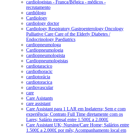
cardiologistas - França/Bélgica - médicos -
recrutamento
cardiólogo
Cardiology
cardiology doctor
Cardiology Respiratory Gastroenterology Oncology
Palliative Care Care of the Elderly Diabetes /
Endocrinology Paediatrics
cardiopneumologa
Cardiopneumologia
cardiopneumologista
Cardiopneumologistas
cardiotaracico
cardiothoracic
cardiotorácia
cardiotoracica
cardiovascular
care
Care Asistants
care assistant
Care Assistant para 1 LAR em Inglaterra; Sem e com
experiência; Contrato Full Time diretamente com os
Lares; Salário mensal entre 1.500£ a 2.000£
Care Assistant UK; Nursing/Care Home; Salários entre
1.500£ a 2.000£ por mês; Acompanhamento local em