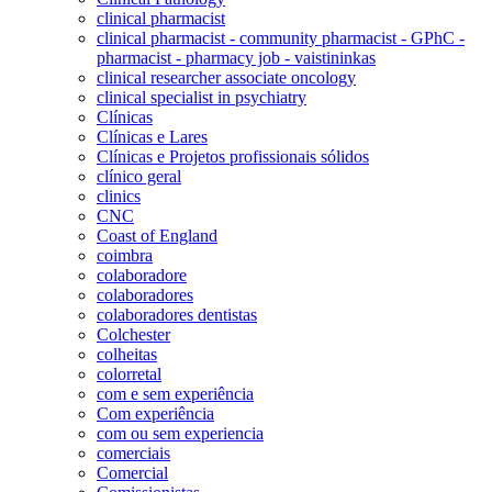
clinical pharmacist
clinical pharmacist - community pharmacist - GPhC -
pharmacist - pharmacy job - vaistininkas
clinical researcher associate oncology
clinical specialist in psychiatry
Clínicas
Clínicas e Lares
Clínicas e Projetos profissionais sólidos
clínico geral
clinics
CNC
Coast of England
coimbra
colaboradore
colaboradores
colaboradores dentistas
Colchester
colheitas
colorretal
com e sem experiência
Com experiência
com ou sem experiencia
comerciais
Comercial