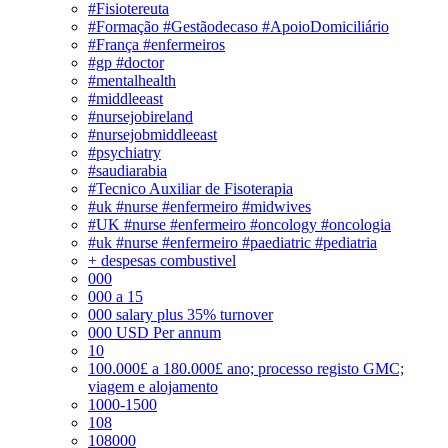
#Fisiotereuta
#Formação #Gestãodecaso #ApoioDomiciliário
#França #enfermeiros
#gp #doctor
#mentalhealth
#middleeast
#nursejobireland
#nursejobmiddleeast
#psychiatry
#saudiarabia
#Tecnico Auxiliar de Fisoterapia
#uk #nurse #enfermeiro #midwives
#UK #nurse #enfermeiro #oncology #oncologia
#uk #nurse #enfermeiro #paediatric #pediatria
+ despesas combustivel
000
000 a 15
000 salary plus 35% turnover
000 USD Per annum
10
100.000£ a 180.000£ ano; processo registo GMC;
viagem e alojamento
1000-1500
108
108000