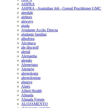
AHPRA
AHPRA - Australian Job - Genral Practitioner GMC
airedale
airlines
airways
ajuda
Ajudante Acção Directa
ajudante familiar
albufeira
Alcobaça
ale discgolf
alemã
Alemanha
alemão
Alentejano
Alentejo
alergologia
alergologista
algarve
Algés
Allied Health
Almada
Almada Forum
ALOJAMENTO