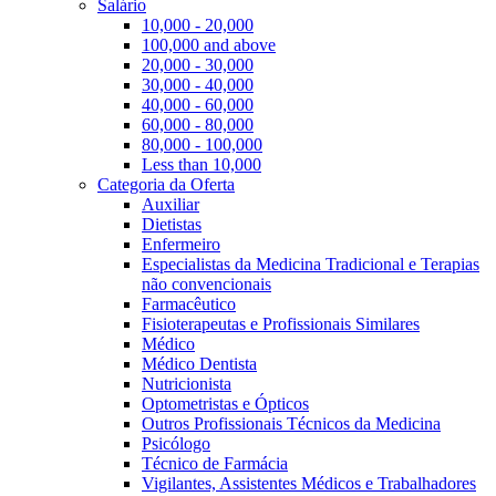
Salário
10,000 - 20,000
100,000 and above
20,000 - 30,000
30,000 - 40,000
40,000 - 60,000
60,000 - 80,000
80,000 - 100,000
Less than 10,000
Categoria da Oferta
Auxiliar
Dietistas
Enfermeiro
Especialistas da Medicina Tradicional e Terapias
não convencionais
Farmacêutico
Fisioterapeutas e Profissionais Similares
Médico
Médico Dentista
Nutricionista
Optometristas e Ópticos
Outros Profissionais Técnicos da Medicina
Psicólogo
Técnico de Farmácia
Vigilantes, Assistentes Médicos e Trabalhadores