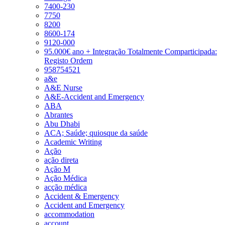
7400-230
7750
8200
8600-174
9120-000
95.000€ ano + Integração Totalmente Comparticipada:
Registo Ordem
958754521
a&e
A&E Nurse
A&E-Accident and Emergency
ABA
Abrantes
Abu Dhabi
ACA; Saúde; quiosque da saúde
Academic Writing
Ação
ação direta
Ação M
Ação Médica
acção médica
Accident & Emergency
Accident and Emergency
accommodation
account