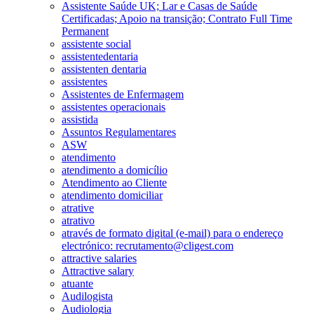
Assistente Saúde UK; Lar e Casas de Saúde
Certificadas; Apoio na transição; Contrato Full Time
Permanent
assistente social
assistentedentaria
assistenten dentaria
assistentes
Assistentes de Enfermagem
assistentes operacionais
assistida
Assuntos Regulamentares
ASW
atendimento
atendimento a domicílio
Atendimento ao Cliente
atendimento domiciliar
atrative
atrativo
através de formato digital (e-mail) para o endereço
electrónico: recrutamento@cligest.com
attractive salaries
Attractive salary
atuante
Audilogista
Audiologia