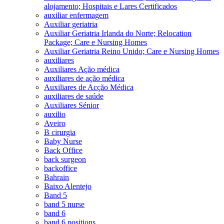
alojamento; Hospitais e Lares Certificados
auxiliar enfermagem
Auxiliar geriatria
Auxiliar Geriatria Irlanda do Norte; Relocation
Package; Care e Nursing Homes
Auxiliar Geriatria Reino Unido; Care e Nursing Homes
auxiliares
Auxiliares Ação médica
auxiliares de ação médica
Auxiliares de Acção Médica
auxiliares de saúde
Auxiliares Sénior
auxilio
Aveiro
B cirurgia
Baby Nurse
Back Office
back surgeon
backoffice
Bahrain
Baixo Alentejo
Band 5
band 5 nurse
band 6
band 6 positions