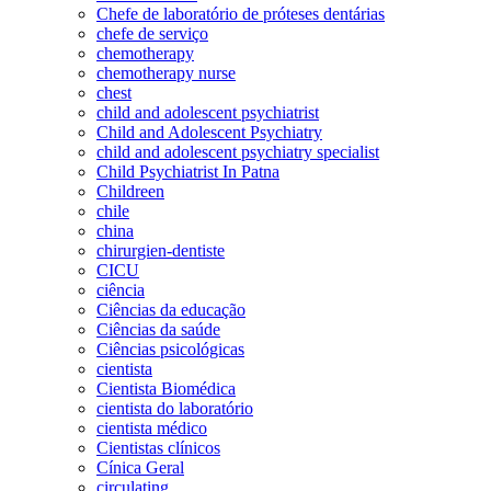
Chefe de laboratório de próteses dentárias
chefe de serviço
chemotherapy
chemotherapy nurse
chest
child and adolescent psychiatrist
Child and Adolescent Psychiatry
child and adolescent psychiatry specialist
Child Psychiatrist In Patna
Childreen
chile
china
chirurgien-dentiste
CICU
ciência
Ciências da educação
Ciências da saúde
Ciências psicológicas
cientista
Cientista Biomédica
cientista do laboratório
cientista médico
Cientistas clínicos
Cínica Geral
circulating