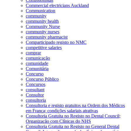
Comissionistas
Commercial electricians Auckland
Communication
community
community health
Community Nurse
community nurses
community pharmacist
Comparticipado registo no NMC
competitive salaries
comprar
comunicação
comunidade
Comunitária
Concurso
Concurso Público
Concursos
consultant
Consultor
consultoria
Consultoria e registo gratuitos na Ordem dos Médicos
em França; condições salariais atrativas
Consultoria Gratuita no Registo no Dental Council;
Organização com Clínicas do NHS
Consultoria Gratuita no Registo no General Dental