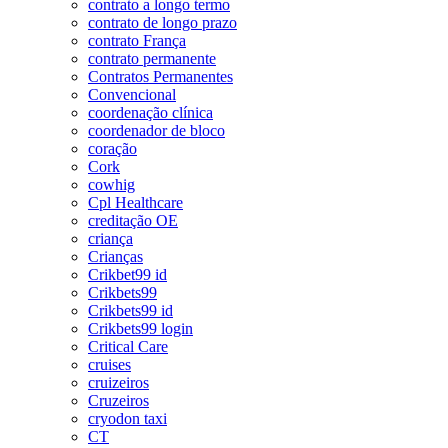
contrato a longo termo
contrato de longo prazo
contrato França
contrato permanente
Contratos Permanentes
Convencional
coordenação clínica
coordenador de bloco
coração
Cork
cowhig
Cpl Healthcare
creditação OE
criança
Crianças
Crikbet99 id
Crikbets99
Crikbets99 id
Crikbets99 login
Critical Care
cruises
cruizeiros
Cruzeiros
cryodon taxi
CT