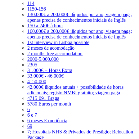
114
1150-156
130.000€ a 200.000€ ilíquidos por ano; viagem paga;
apenas precisa de conhecimentos iniciais de Inglês
150 a 240€ à hora
160.000€ a 200.000€ ilíquidos por ano; viagem paga;
apenas precisa de conhecimentos iniciais de Inglês
1st Interview in Lisboa possible
2 meses de acomodação
2 months free accomodation
2000-5.000.000
2305
31.000€ + Horas Extra
33.000€ - 46.000€
4150-000
42.000€ ilíquidos anuais + possibilidade de horas
adicionais; registo NMBI gratuito; viagem paga
4715-091 Braga
5780 Euros per month
6
6 e 7
6 meses Experiência
69
7; Hospitais NHS & Privados de Prestígio; Relocation
Package