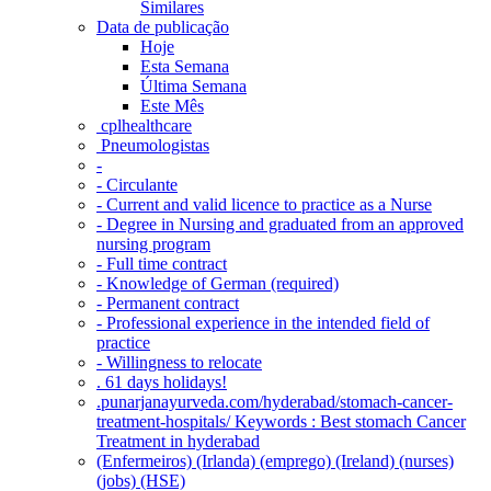
Similares
Data de publicação
Hoje
Esta Semana
Última Semana
Este Mês
‎ cplhealthcare‬
Pneumologistas
-
- Circulante
- Current and valid licence to practice as a Nurse
- Degree in Nursing and graduated from an approved
nursing program
- Full time contract
- Knowledge of German (required)
- Permanent contract
- Professional experience in the intended field of
practice
- Willingness to relocate
. 61 days holidays!
.punarjanayurveda.com/hyderabad/stomach-cancer-
treatment-hospitals/ Keywords : Best stomach Cancer
Treatment in hyderabad
(Enfermeiros) (Irlanda) (emprego) (Ireland) (nurses)
(jobs) (HSE)