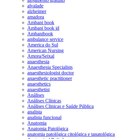
alojamento gratuito
alvalade
alzheimer
amadora
Ambani book
Ambani book id
Ambanibook
ambulance service
America do Sul
American Nursing
Amora/Seixal
anaesthesia
Anaesthesia Specialists
anaesthesiologist doctor
anaesthetic practitioner
anaesthetics
anaesthetist
Análises
Análises Clínicas
Análises Clinicas e Saúde Pública
analista
analista funcional
Anatomia
Anatomia Patológica
anatomia patológica citológica e tanatológica