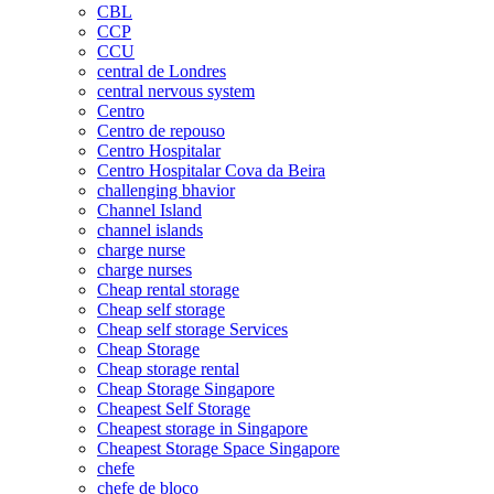
CBL
CCP
CCU
central de Londres
central nervous system
Centro
Centro de repouso
Centro Hospitalar
Centro Hospitalar Cova da Beira
challenging bhavior
Channel Island
channel islands
charge nurse
charge nurses
Cheap rental storage
Cheap self storage
Cheap self storage Services
Cheap Storage
Cheap storage rental
Cheap Storage Singapore
Cheapest Self Storage
Cheapest storage in Singapore
Cheapest Storage Space Singapore
chefe
chefe de bloco