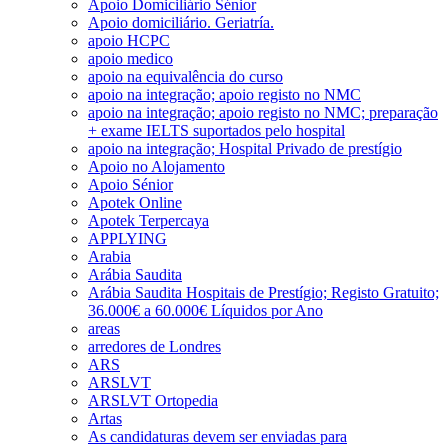
Apoio Domiciliário Sénior
Apoio domiciliário. Geriatría.
apoio HCPC
apoio medico
apoio na equivalência do curso
apoio na integração; apoio registo no NMC
apoio na integração; apoio registo no NMC; preparação
+ exame IELTS suportados pelo hospital
apoio na integração; Hospital Privado de prestígio
Apoio no Alojamento
Apoio Sénior
Apotek Online
Apotek Terpercaya
APPLYING
Arabia
Arábia Saudita
Arábia Saudita Hospitais de Prestígio; Registo Gratuito;
36.000€ a 60.000€ Líquidos por Ano
areas
arredores de Londres
ARS
ARSLVT
ARSLVT Ortopedia
Artas
As candidaturas devem ser enviadas para