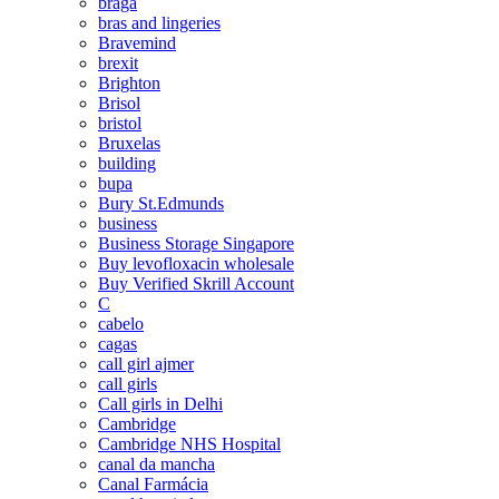
braga
bras and lingeries
Bravemind
brexit
Brighton
Brisol
bristol
Bruxelas
building
bupa
Bury St.Edmunds
business
Business Storage Singapore
Buy levofloxacin wholesale
Buy Verified Skrill Account
C
cabelo
cagas
call girl ajmer
call girls
Call girls in Delhi
Cambridge
Cambridge NHS Hospital
canal da mancha
Canal Farmácia