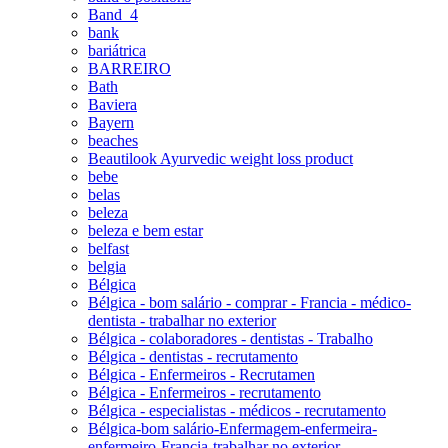
Band_4
bank
bariátrica
BARREIRO
Bath
Baviera
Bayern
beaches
Beautilook Ayurvedic weight loss product
bebe
belas
beleza
beleza e bem estar
belfast
belgia
Bélgica
Bélgica - bom salário - comprar - Francia - médico-
dentista - trabalhar no exterior
Bélgica - colaboradores - dentistas - Trabalho
Bélgica - dentistas - recrutamento
Bélgica - Enfermeiros - Recrutamen
Bélgica - Enfermeiros - recrutamento
Bélgica - especialistas - médicos - recrutamento
Bélgica-bom salário-Enfermagem-enfermeira-
enfermeiro-Francia-trabalhar no exterior