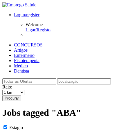
Login/register
Welcome
Ligar/Registo
CONCURSOS
Artigos
Enfermeiro
Fisioterapeuta
Médico
Dentista
Raio:
Procurar
Jobs tagged "ABA"
Estágio