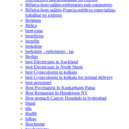
Bélgica-bom salário-enfermeiro-país estrangeiro
Bélgica-bom salário-Francia-médicos especialista-
trabalhar no exterior
Belgium
Bélica
bem-estar
benefícios
benefits
berkshire
berkshire - enfermeiro - lar
Berlim
best Electricians in Auckland
best Electricians in North Shore
best Gynecologist in kolkata
best Gynecologist in kolkata for normal delivery
best personnel
Best Psychiatrist In Kankarbagh Patna
Best Restaurant In Henderson NV
Best stomach Cancer Hospitals in hyderabad
bhpal
bhs
Big88
bilbao
Biochemie