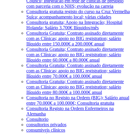
Council; Integração em rede de clínicas de prestígio
com parceria com o NHS; evolução na carreia
Consultoria gratuita registo do curso na Cruz Vermelha
Suíça; acompanhamento local; várias cidades
Consultoria gratuita; Apoio na Integração; Hospital
Holanda; Salário 3.700€ Ilíquidos/mês
Consultoria Gratuita; Contrato assinado diretamente
com as Clínicas; apoio no BIG registration; salário
Ilíquido entre 150.000€ a 200.000€ anual
Consultoria Gratuita; Contrato assinado diretamente
com as Clínicas; apoio no BIG registration; salário
Ilíquido entre 60.000€ a 80.000€ anual
Consultoria Gratuita; Contrato assinado diretamente
com as Clínicas; apoio no BIG registration; salário
Ilíquido entre 70.000€ a 100.000€ anual
Consultoria Gratuita; Contrato assinado diretamente
com as Clínicas; apoio no BIG registration; salário
Ilíquido entre 80.000€ a 100.000€ anual
Consultoria no Registo na Ordem (BIG); Salário anual
entre 70.000€ a 100.000€; Consultoria gratuita
Consultoria Registo na Ordem Enfermeiros na
Alemanha
Consultorio
consultorios privados
consumiveis clínicos