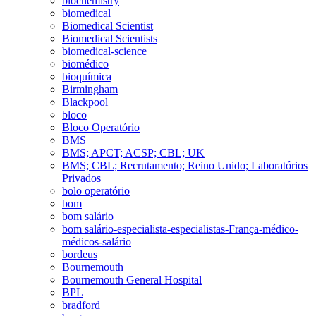
biochemistry
biomedical
Biomedical Scientist
Biomedical Scientists
biomedical-science
biomédico
bioquímica
Birmingham
Blackpool
bloco
Bloco Operatório
BMS
BMS; APCT; ACSP; CBL; UK
BMS; CBL; Recrutamento; Reino Unido; Laboratórios
Privados
bolo operatório
bom
bom salário
bom salário-especialista-especialistas-França-médico-
médicos-salário
bordeus
Bournemouth
Bournemouth General Hospital
BPL
bradford