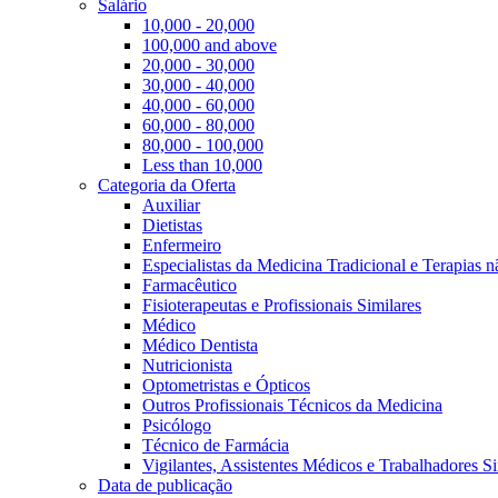
Salário
10,000 - 20,000
100,000 and above
20,000 - 30,000
30,000 - 40,000
40,000 - 60,000
60,000 - 80,000
80,000 - 100,000
Less than 10,000
Categoria da Oferta
Auxiliar
Dietistas
Enfermeiro
Especialistas da Medicina Tradicional e Terapias 
Farmacêutico
Fisioterapeutas e Profissionais Similares
Médico
Médico Dentista
Nutricionista
Optometristas e Ópticos
Outros Profissionais Técnicos da Medicina
Psicólogo
Técnico de Farmácia
Vigilantes, Assistentes Médicos e Trabalhadores Si
Data de publicação