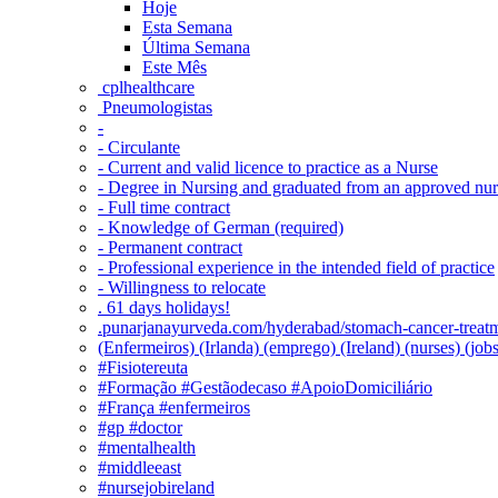
Hoje
Esta Semana
Última Semana
Este Mês
‎ cplhealthcare‬
Pneumologistas
-
- Circulante
- Current and valid licence to practice as a Nurse
- Degree in Nursing and graduated from an approved nu
- Full time contract
- Knowledge of German (required)
- Permanent contract
- Professional experience in the intended field of practice
- Willingness to relocate
. 61 days holidays!
.punarjanayurveda.com/hyderabad/stomach-cancer-treatm
(Enfermeiros) (Irlanda) (emprego) (Ireland) (nurses) (jo
#Fisiotereuta
#Formação #Gestãodecaso #ApoioDomiciliário
#França #enfermeiros
#gp #doctor
#mentalhealth
#middleeast
#nursejobireland