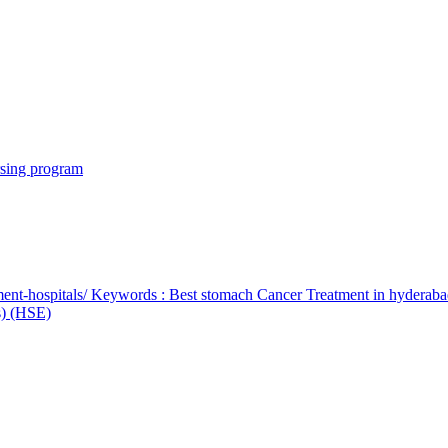
rsing program
ent-hospitals/ Keywords : Best stomach Cancer Treatment in hyderab
bs) (HSE)