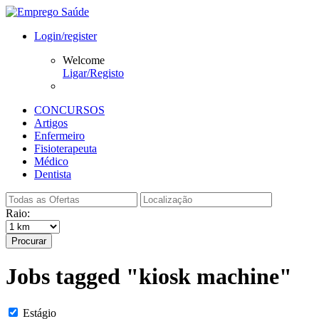
Login/register
Welcome
Ligar/Registo
CONCURSOS
Artigos
Enfermeiro
Fisioterapeuta
Médico
Dentista
Raio:
Procurar
Jobs tagged "kiosk machine"
Estágio