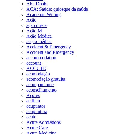
Abu Dhabi
ACA; Saúde; quiosque da saúde
Academic Writing
Ação
ação direta
Ação M
Ação Médica
acção médica
Accident & Emergency
Accident and Emergency
accommodation
account
ACCUTE
acomodação
acomodação gratuita
acompanhante
aconselhamento
Açores
acrilico
acupuntor
acupuntura
acute
Acute Admissions
Acute Care
Acute Medicine