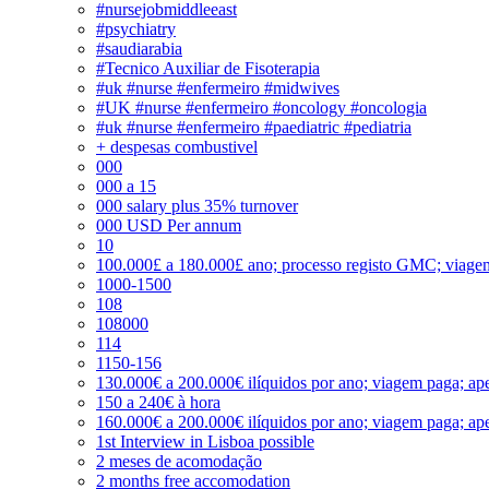
#nursejobmiddleeast
#psychiatry
#saudiarabia
#Tecnico Auxiliar de Fisoterapia
#uk #nurse #enfermeiro #midwives
#UK #nurse #enfermeiro #oncology #oncologia
#uk #nurse #enfermeiro #paediatric #pediatria
+ despesas combustivel
000
000 a 15
000 salary plus 35% turnover
000 USD Per annum
10
100.000£ a 180.000£ ano; processo registo GMC; viage
1000-1500
108
108000
114
1150-156
130.000€ a 200.000€ ilíquidos por ano; viagem paga; ape
150 a 240€ à hora
160.000€ a 200.000€ ilíquidos por ano; viagem paga; ape
1st Interview in Lisboa possible
2 meses de acomodação
2 months free accomodation