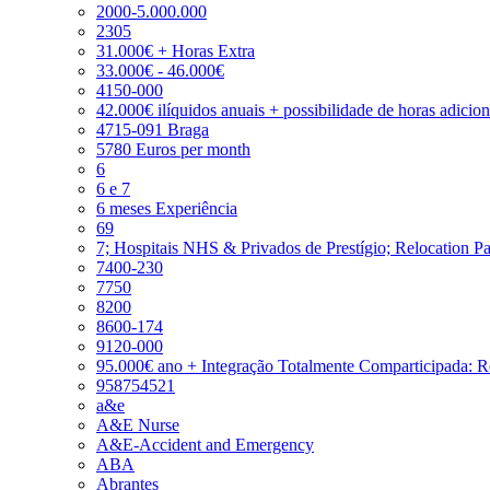
2000-5.000.000
2305
31.000€ + Horas Extra
33.000€ - 46.000€
4150-000
42.000€ ilíquidos anuais + possibilidade de horas adicio
4715-091 Braga
5780 Euros per month
6
6 e 7
6 meses Experiência
69
7; Hospitais NHS & Privados de Prestígio; Relocation P
7400-230
7750
8200
8600-174
9120-000
95.000€ ano + Integração Totalmente Comparticipada: 
958754521
a&e
A&E Nurse
A&E-Accident and Emergency
ABA
Abrantes