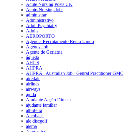
Acute Nursing Posts UK
Acute-Nursing-Jobs
administrar
Administrativo
Adult Psychiatry
Adults
AEROPORTO
Agencia Recrutamento Reino Unido
Agency Job
Agente de Geriatria
águeda
AHP'S
AHPRA
AHPRA - Australian Job - Genral Practitioner GMC
airedale
airlines
airways
ajuda
Ajudante Acção Directa
ajudante familiar
albufeira
Alcobaça
ale discgolf
alemã
Alemanha