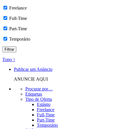
Freelance
Full-Time
Part-Time
Temporário
Topo ↑
Publicar um Anúncio
ANUNCIE AQUI
Procurar por…
Etiquetas
Tipo de Oferta
Estágio
Freelance
Full-Time
Part-Time
Temporário