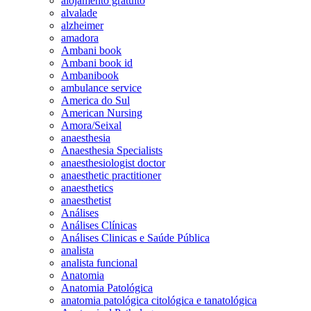
alojamento gratuito
alvalade
alzheimer
amadora
Ambani book
Ambani book id
Ambanibook
ambulance service
America do Sul
American Nursing
Amora/Seixal
anaesthesia
Anaesthesia Specialists
anaesthesiologist doctor
anaesthetic practitioner
anaesthetics
anaesthetist
Análises
Análises Clínicas
Análises Clinicas e Saúde Pública
analista
analista funcional
Anatomia
Anatomia Patológica
anatomia patológica citológica e tanatológica