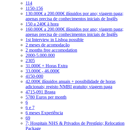
114
1150-156
130.000€ a 200.000€ ilíquidos por ano; viagem paga;
apenas precisa de conhecimentos iniciais de Inglês
150 a 240€ à hora
160.000€ a 200.000€ ilíquidos por ano; viagem paga;
apenas precisa de conhecimentos iniciais de Inglês
1st Interview in Lisboa possible
2 meses de acomodação
2 months free accomodation
2000-5.000.000
2305
31.000€ + Horas Extra
33.000€ - 46.000€
4150-000
42.000€ ilíquidos anuais + possibilidade de horas
adicionais; registo NMBI gratuito; viagem paga
4715-091 Braga
5780 Euros per month
6
6 e 7
6 meses Experiência
69
7; Hospitais NHS & Privados de Prestígio; Relocation
Package