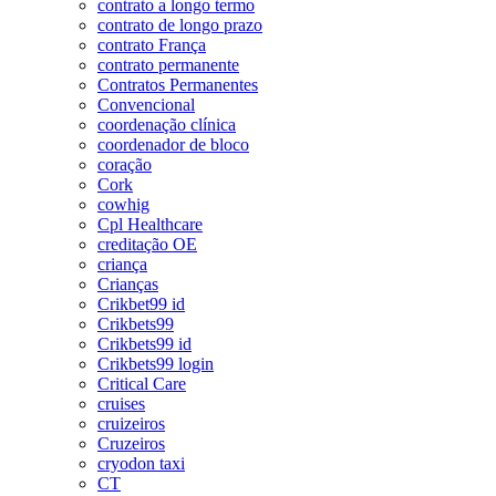
contrato a longo termo
contrato de longo prazo
contrato França
contrato permanente
Contratos Permanentes
Convencional
coordenação clínica
coordenador de bloco
coração
Cork
cowhig
Cpl Healthcare
creditação OE
criança
Crianças
Crikbet99 id
Crikbets99
Crikbets99 id
Crikbets99 login
Critical Care
cruises
cruizeiros
Cruzeiros
cryodon taxi
CT