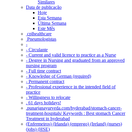
Similares
Data de publicação
Hoje
Esta Semana
Última Semana
Este Mês
‎ cplhealthcare‬
Pneumologistas
-
- Circulante
- Current and valid licence to practice as a Nurse
- Degree in Nursing and graduated from an approved
nursing program
- Full time contract
- Knowledge of German (required)
- Permanent contract
- Professional experience in the intended field of
practice
- Willingness to relocate
. 61 days holidays!
.punarjanayurveda.com/hyderabad/stomach-cancer-
treatment-hospitals/ Keywords : Best stomach Cancer
Treatment in hyderabad
(Enfermeiros) (Irlanda) (emprego) (Ireland) (nurses)
(jobs) (HSE)