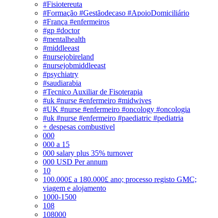
#Fisiotereuta
#Formação #Gestãodecaso #ApoioDomiciliário
#França #enfermeiros
#gp #doctor
#mentalhealth
#middleeast
#nursejobireland
#nursejobmiddleeast
#psychiatry
#saudiarabia
#Tecnico Auxiliar de Fisoterapia
#uk #nurse #enfermeiro #midwives
#UK #nurse #enfermeiro #oncology #oncologia
#uk #nurse #enfermeiro #paediatric #pediatria
+ despesas combustivel
000
000 a 15
000 salary plus 35% turnover
000 USD Per annum
10
100.000£ a 180.000£ ano; processo registo GMC;
viagem e alojamento
1000-1500
108
108000