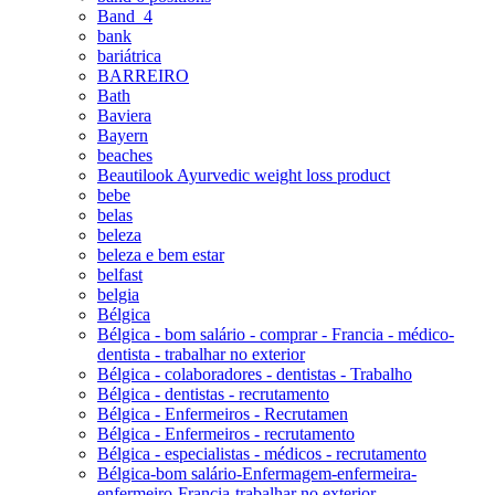
Band_4
bank
bariátrica
BARREIRO
Bath
Baviera
Bayern
beaches
Beautilook Ayurvedic weight loss product
bebe
belas
beleza
beleza e bem estar
belfast
belgia
Bélgica
Bélgica - bom salário - comprar - Francia - médico-
dentista - trabalhar no exterior
Bélgica - colaboradores - dentistas - Trabalho
Bélgica - dentistas - recrutamento
Bélgica - Enfermeiros - Recrutamen
Bélgica - Enfermeiros - recrutamento
Bélgica - especialistas - médicos - recrutamento
Bélgica-bom salário-Enfermagem-enfermeira-
enfermeiro-Francia-trabalhar no exterior