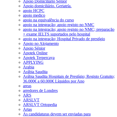
Apoio Domiciliário Sénior
Apoio domiciliário. Geriatría.
apoio HCPC
apoio medico
apoio na equivalência do curso
apoio na integração; apoio registo no NMC
apoio na integração; apoio registo no NMC; preparação
+ exame IELTS suportados pelo hospital
apoio na integração; Hospital Privado de prestígio
Apoio no Alojamento
Apoio Sénior
Apotek Online
Apotek Terpercaya
APPLYING
Arabia
Arábia Saudita
Arábia Saudita Hospitais de Prestígio; Registo Gratuito;
36.000€ a 60.000€ Líquidos por Ano
areas
arredores de Londres
ARS
ARSLVT
ARSLVT Ortopedia
Artas
As candidaturas devem ser enviadas para