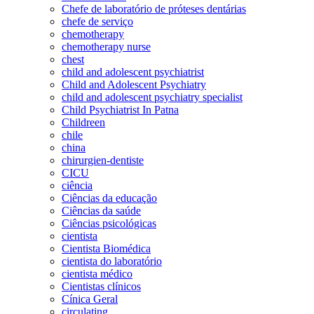
Chefe de laboratório de próteses dentárias
chefe de serviço
chemotherapy
chemotherapy nurse
chest
child and adolescent psychiatrist
Child and Adolescent Psychiatry
child and adolescent psychiatry specialist
Child Psychiatrist In Patna
Childreen
chile
china
chirurgien-dentiste
CICU
ciência
Ciências da educação
Ciências da saúde
Ciências psicológicas
cientista
Cientista Biomédica
cientista do laboratório
cientista médico
Cientistas clínicos
Cínica Geral
circulating