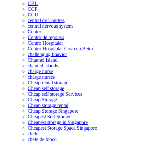
CBL
CCP
CCU
central de Londres
central nervous system
Centro
Centro de repouso
Centro Hospitalar
Centro Hospitalar Cova da Beira
challenging bhavior
Channel Island
channel islands
charge nurse
charge nurses
Cheap rental storage
Cheap self storage
Cheap self storage Services
Cheap Storage
Cheap storage rental
Cheap Storage Singapore
Cheapest Self Storage
Cheapest storage in Singapore
Cheapest Storage Space Singapore
chefe
chefe de bloco