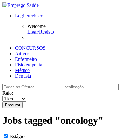
Login/register
Welcome
Ligar/Registo
CONCURSOS
Artigos
Enfermeiro
Fisioterapeuta
Médico
Dentista
Raio:
Procurar
Jobs tagged "oncology"
Estágio