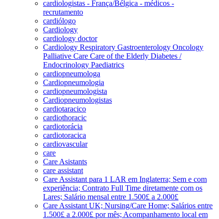
cardiologistas - França/Bélgica - médicos -
recrutamento
cardiólogo
Cardiology
cardiology doctor
Cardiology Respiratory Gastroenterology Oncology
Palliative Care Care of the Elderly Diabetes /
Endocrinology Paediatrics
cardiopneumologa
Cardiopneumologia
cardiopneumologista
Cardiopneumologistas
cardiotaracico
cardiothoracic
cardiotorácia
cardiotoracica
cardiovascular
care
Care Asistants
care assistant
Care Assistant para 1 LAR em Inglaterra; Sem e com
experiência; Contrato Full Time diretamente com os
Lares; Salário mensal entre 1.500£ a 2.000£
Care Assistant UK; Nursing/Care Home; Salários entre
1.500£ a 2.000£ por mês; Acompanhamento local em