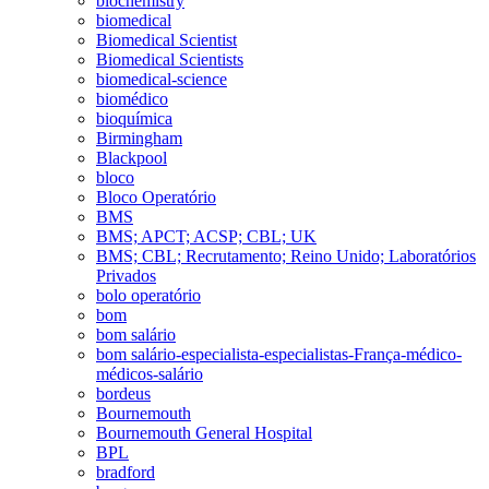
biochemistry
biomedical
Biomedical Scientist
Biomedical Scientists
biomedical-science
biomédico
bioquímica
Birmingham
Blackpool
bloco
Bloco Operatório
BMS
BMS; APCT; ACSP; CBL; UK
BMS; CBL; Recrutamento; Reino Unido; Laboratórios
Privados
bolo operatório
bom
bom salário
bom salário-especialista-especialistas-França-médico-
médicos-salário
bordeus
Bournemouth
Bournemouth General Hospital
BPL
bradford