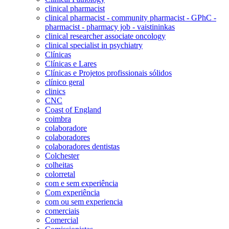
clinical pharmacist
clinical pharmacist - community pharmacist - GPhC -
pharmacist - pharmacy job - vaistininkas
clinical researcher associate oncology
clinical specialist in psychiatry
Clínicas
Clínicas e Lares
Clínicas e Projetos profissionais sólidos
clínico geral
clinics
CNC
Coast of England
coimbra
colaboradore
colaboradores
colaboradores dentistas
Colchester
colheitas
colorretal
com e sem experiência
Com experiência
com ou sem experiencia
comerciais
Comercial