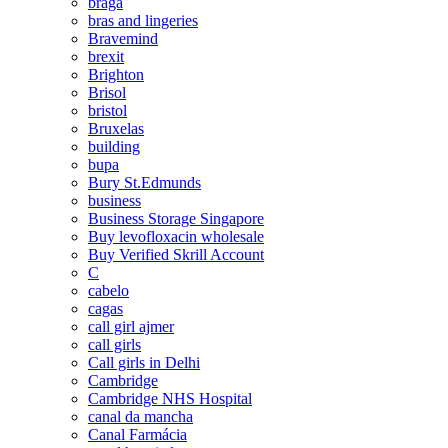
braga
bras and lingeries
Bravemind
brexit
Brighton
Brisol
bristol
Bruxelas
building
bupa
Bury St.Edmunds
business
Business Storage Singapore
Buy levofloxacin wholesale
Buy Verified Skrill Account
C
cabelo
cagas
call girl ajmer
call girls
Call girls in Delhi
Cambridge
Cambridge NHS Hospital
canal da mancha
Canal Farmácia