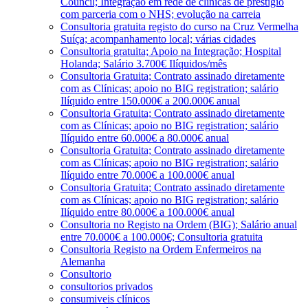
Council; Integração em rede de clínicas de prestígio
com parceria com o NHS; evolução na carreia
Consultoria gratuita registo do curso na Cruz Vermelha
Suíça; acompanhamento local; várias cidades
Consultoria gratuita; Apoio na Integração; Hospital
Holanda; Salário 3.700€ Ilíquidos/mês
Consultoria Gratuita; Contrato assinado diretamente
com as Clínicas; apoio no BIG registration; salário
Ilíquido entre 150.000€ a 200.000€ anual
Consultoria Gratuita; Contrato assinado diretamente
com as Clínicas; apoio no BIG registration; salário
Ilíquido entre 60.000€ a 80.000€ anual
Consultoria Gratuita; Contrato assinado diretamente
com as Clínicas; apoio no BIG registration; salário
Ilíquido entre 70.000€ a 100.000€ anual
Consultoria Gratuita; Contrato assinado diretamente
com as Clínicas; apoio no BIG registration; salário
Ilíquido entre 80.000€ a 100.000€ anual
Consultoria no Registo na Ordem (BIG); Salário anual
entre 70.000€ a 100.000€; Consultoria gratuita
Consultoria Registo na Ordem Enfermeiros na
Alemanha
Consultorio
consultorios privados
consumiveis clínicos