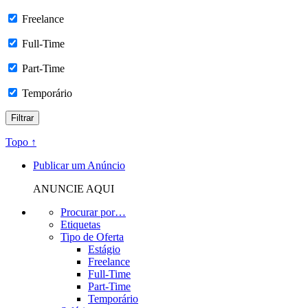
Freelance
Full-Time
Part-Time
Temporário
Topo ↑
Publicar um Anúncio
ANUNCIE AQUI
Procurar por…
Etiquetas
Tipo de Oferta
Estágio
Freelance
Full-Time
Part-Time
Temporário