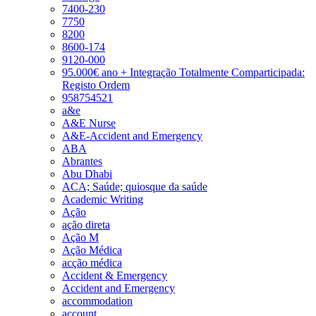
7400-230
7750
8200
8600-174
9120-000
95.000€ ano + Integração Totalmente Comparticipada:
Registo Ordem
958754521
a&e
A&E Nurse
A&E-Accident and Emergency
ABA
Abrantes
Abu Dhabi
ACA; Saúde; quiosque da saúde
Academic Writing
Ação
ação direta
Ação M
Ação Médica
acção médica
Accident & Emergency
Accident and Emergency
accommodation
account