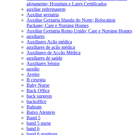
alojamento; Hospitais e Lares Certificados
auxiliar enfermagem
Auxiliar geriatria
Auxiliar Geriatria Irlanda do Norte; Relocation
Package; Care e Nursing Homes
Auxiliar Geriatria Reino Unido; Care e Nursing Homes
auxiliares
Auxiliares Ação médica
auxiliares de ação médica
Auxiliares de Acção Médica
auxiliares de saúde
Auxiliares Sénior
auxilio
Aveiro
B cirurgia
Baby Nurse
Back Office
back surgeon
backoffice
Bahrain
Baixo Alentejo
Band 5
band 5 nurse
band 6
band 6 positions