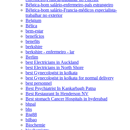
Bélgica-bom salário-enfermeiro-país estrangeiro
Bélgica-bom salário-Francia-médicos especialista-
trabalhar no exterior
Belgium
Bélica
bem-estar
benefícios
benefits
berkshire
berkshire - enfermeiro - lar
Berlim
best Electricians in Auckland
best Electricians in North Shore
best Gynecologist in kolkata
best Gynecologist in kolkata for normal delivery
best personnel
Best Psychiatrist In Kankarbagh Patna
Best Restaurant In Henderson NV
Best stomach Cancer Hospitals in hyderabad
bhpal
bhs
Big88
bilbao
Biochemie