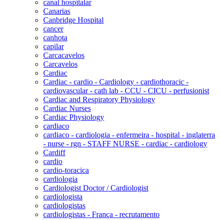
canal hospitalar
Canarias
Canbridge Hospital
cancer
canhota
capilar
Carcacavelos
Carcavelos
Cardiac
Cardiac - cardio - Cardiology - cardiothoracic -
cardiovascular - cath lab - CCU - CICU - perfusionist
Cardiac and Respiratory Physiology
Cardiac Nurses
Cardiac Physiology
cardiaco
cardiaco - cardiologia - enfermeira - hospital - inglaterra
- nurse - rgn - STAFF NURSE - cardiac - cardiology
Cardiff
cardio
cardio-toracica
cardiologia
Cardiologist Doctor / Cardiologist
cardiologista
cardiologistas
cardiologistas - França - recrutamento