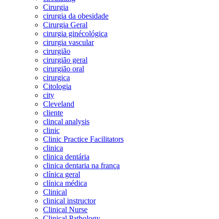
Cirurgia
cirurgia da obesidade
Cirurgia Geral
cirurgia ginécológica
cirurgia vascular
cirurgião
cirurgião geral
cirurgião oral
cirurgica
Citologia
city
Cleveland
cliente
clincal analysis
clinic
Clinic Practice Facilitators
clinica
clinica dentária
clinica dentaria na frança
clínica geral
clínica médica
Clinical
clinical instructor
Clinical Nurse
Clinical Pathology