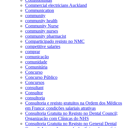
Comissionistas
Commercial electricians Auckland
Communication
community
community health
Community Nurse
community nurses
community pharmacist
Comparticipado registo no NMC
competitive salaries
comprar
comunicação
comunidade
Comunitária
Concurso
Concurso Público
Concursos
consultant
Consultor
consultoria
Consultoria e registo gratuitos na Ordem dos Médicos
em França; condições salariais atrativas
Consultoria Gratuita no Registo no Dental Council;
Organização com Clínicas do NHS
Consultoria Gratuita no Registo no General Dental