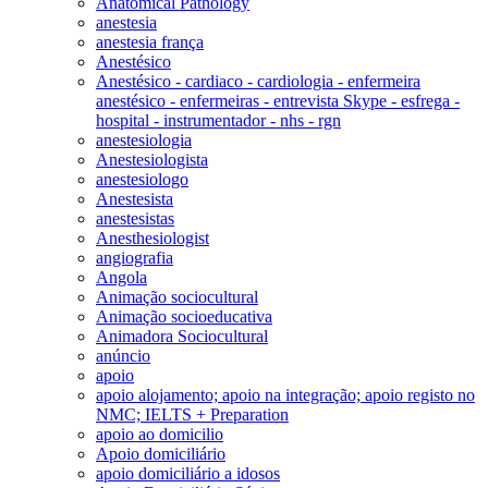
Anatomical Pathology
anestesia
anestesia frança
Anestésico
Anestésico - cardiaco - cardiologia - enfermeira
anestésico - enfermeiras - entrevista Skype - esfrega -
hospital - instrumentador - nhs - rgn
anestesiologia
Anestesiologista
anestesiologo
Anestesista
anestesistas
Anesthesiologist
angiografia
Angola
Animação sociocultural
Animação socioeducativa
Animadora Sociocultural
anúncio
apoio
apoio alojamento; apoio na integração; apoio registo no
NMC; IELTS + Preparation
apoio ao domicilio
Apoio domiciliário
apoio domiciliário a idosos