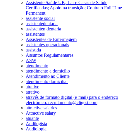
Assistente Saúde UK; Lar e Casas de Saúde
Certificadas; Apoio na transição; Contrato Full Time
Permanent
assistente social
assistentedentaria
assistenten dentaria
assistentes
Assistentes de Enfermagem
assistentes operacionais
assistida
Assuntos Regulamentares
ASW
atendimento
atendimento a domicílio
Atendimento ao Cliente
atendimento domiciliar
atrative
atrativo
através de formato digital (e-mail) para o endereço
electrónico: recrutamento@cligest.com
attractive salaries
Attractive salary
atuante
Audilogista
Audiologia