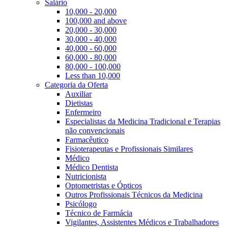
Salário
10,000 - 20,000
100,000 and above
20,000 - 30,000
30,000 - 40,000
40,000 - 60,000
60,000 - 80,000
80,000 - 100,000
Less than 10,000
Categoria da Oferta
Auxiliar
Dietistas
Enfermeiro
Especialistas da Medicina Tradicional e Terapias
não convencionais
Farmacêutico
Fisioterapeutas e Profissionais Similares
Médico
Médico Dentista
Nutricionista
Optometristas e Ópticos
Outros Profissionais Técnicos da Medicina
Psicólogo
Técnico de Farmácia
Vigilantes, Assistentes Médicos e Trabalhadores