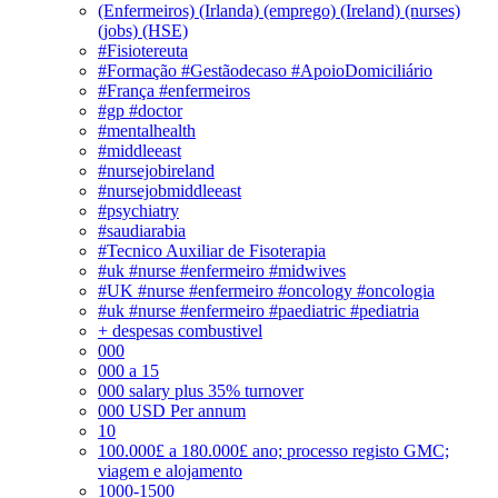
(Enfermeiros) (Irlanda) (emprego) (Ireland) (nurses)
(jobs) (HSE)
#Fisiotereuta
#Formação #Gestãodecaso #ApoioDomiciliário
#França #enfermeiros
#gp #doctor
#mentalhealth
#middleeast
#nursejobireland
#nursejobmiddleeast
#psychiatry
#saudiarabia
#Tecnico Auxiliar de Fisoterapia
#uk #nurse #enfermeiro #midwives
#UK #nurse #enfermeiro #oncology #oncologia
#uk #nurse #enfermeiro #paediatric #pediatria
+ despesas combustivel
000
000 a 15
000 salary plus 35% turnover
000 USD Per annum
10
100.000£ a 180.000£ ano; processo registo GMC;
viagem e alojamento
1000-1500