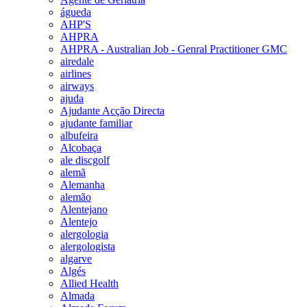
águeda
AHP'S
AHPRA
AHPRA - Australian Job - Genral Practitioner GMC
airedale
airlines
airways
ajuda
Ajudante Acção Directa
ajudante familiar
albufeira
Alcobaça
ale discgolf
alemã
Alemanha
alemão
Alentejano
Alentejo
alergologia
alergologista
algarve
Algés
Allied Health
Almada