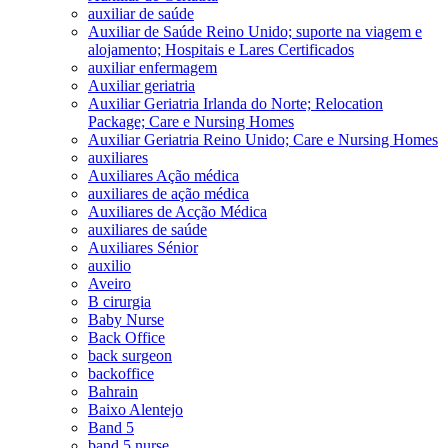
auxiliar de saúde
Auxiliar de Saúde Reino Unido; suporte na viagem e
alojamento; Hospitais e Lares Certificados
auxiliar enfermagem
Auxiliar geriatria
Auxiliar Geriatria Irlanda do Norte; Relocation
Package; Care e Nursing Homes
Auxiliar Geriatria Reino Unido; Care e Nursing Homes
auxiliares
Auxiliares Ação médica
auxiliares de ação médica
Auxiliares de Acção Médica
auxiliares de saúde
Auxiliares Sénior
auxilio
Aveiro
B cirurgia
Baby Nurse
Back Office
back surgeon
backoffice
Bahrain
Baixo Alentejo
Band 5
band 5 nurse