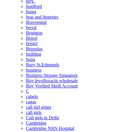
BPL
bradford
braga
bras and lingeries
Bravemind
brexit
Brighton
Brisol
bristol
Bruxelas
building
bupa
Bury St.Edmunds
business
Business Storage Singapore
Buy levofloxacin wholesale
Buy Verified Skrill Account
C
cabelo
cagas
call girl ajmer
call girls
Call girls in Delhi
Cambridge
Cambridge NHS Hospital