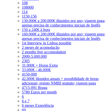
108
108000
114
1150-156
130.000€ a 200.000€ ilíquidos por ano; viagem paga;
apenas precisa de conhecimentos iniciais de Inglês
150 a 240€ à hora
160.000€ a 200.000€ ilíquidos por ano; viagem paga;
apenas precisa de conhecimentos iniciais de Inglês
1st Interview in Lisboa possible
2 meses de acomodação
2 months free accomodation
2000-5.000.000
2305
31.000€ + Horas Extra
33.000€ - 46.000€
4150-000
42.000€ ilíquidos anuais + possibilidade de horas
adicionais; registo NMBI gratuito; viagem paga
4715-091 Braga
5780 Euros per month
6
6 e 7
6 meses Experiência
69