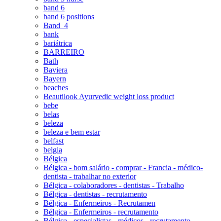
band 6
band 6 positions
Band_4
bank
bariátrica
BARREIRO
Bath
Baviera
Bayern
beaches
Beautilook Ayurvedic weight loss product
bebe
belas
beleza
beleza e bem estar
belfast
belgia
Bélgica
Bélgica - bom salário - comprar - Francia - médico-
dentista - trabalhar no exterior
Bélgica - colaboradores - dentistas - Trabalho
Bélgica - dentistas - recrutamento
Bélgica - Enfermeiros - Recrutamen
Bélgica - Enfermeiros - recrutamento
Bélgica - especialistas - médicos - recrutamento