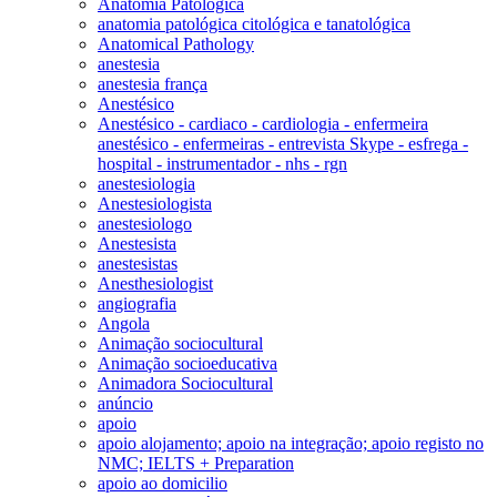
Anatomia Patológica
anatomia patológica citológica e tanatológica
Anatomical Pathology
anestesia
anestesia frança
Anestésico
Anestésico - cardiaco - cardiologia - enfermeira
anestésico - enfermeiras - entrevista Skype - esfrega -
hospital - instrumentador - nhs - rgn
anestesiologia
Anestesiologista
anestesiologo
Anestesista
anestesistas
Anesthesiologist
angiografia
Angola
Animação sociocultural
Animação socioeducativa
Animadora Sociocultural
anúncio
apoio
apoio alojamento; apoio na integração; apoio registo no
NMC; IELTS + Preparation
apoio ao domicilio