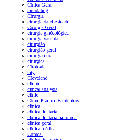
Cínica Geral
circulating
Cirurgia
cirurgia da obesidade
Cirurgia Geral
cirurgia ginécológica
cirurgia vascular
cirurgião
cirurgião geral
cirurgião oral
cirurgica
Citologia
city
Cleveland
cliente
clincal analysis
clinic
Clinic Practice Facilitators
clinica
clinica dentária
clinica dentaria na frança
clínica geral
clínica médica
Clinical
clinical instructor