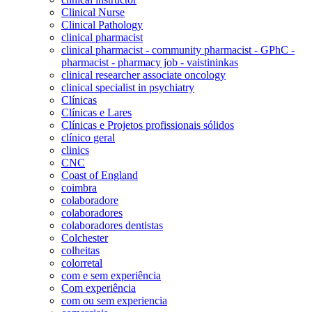
Clinical Nurse
Clinical Pathology
clinical pharmacist
clinical pharmacist - community pharmacist - GPhC -
pharmacist - pharmacy job - vaistininkas
clinical researcher associate oncology
clinical specialist in psychiatry
Clínicas
Clínicas e Lares
Clínicas e Projetos profissionais sólidos
clínico geral
clinics
CNC
Coast of England
coimbra
colaboradore
colaboradores
colaboradores dentistas
Colchester
colheitas
colorretal
com e sem experiência
Com experiência
com ou sem experiencia