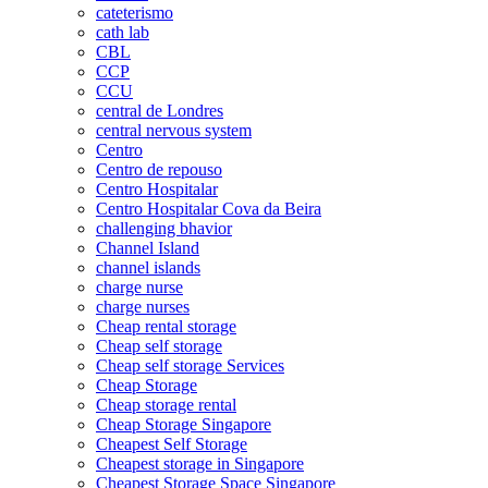
cateterismo
cath lab
CBL
CCP
CCU
central de Londres
central nervous system
Centro
Centro de repouso
Centro Hospitalar
Centro Hospitalar Cova da Beira
challenging bhavior
Channel Island
channel islands
charge nurse
charge nurses
Cheap rental storage
Cheap self storage
Cheap self storage Services
Cheap Storage
Cheap storage rental
Cheap Storage Singapore
Cheapest Self Storage
Cheapest storage in Singapore
Cheapest Storage Space Singapore