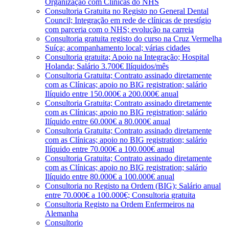
Organização com Clínicas do NHS
Consultoria Gratuita no Registo no General Dental
Council; Integração em rede de clínicas de prestígio
com parceria com o NHS; evolução na carreia
Consultoria gratuita registo do curso na Cruz Vermelha
Suíça; acompanhamento local; várias cidades
Consultoria gratuita; Apoio na Integração; Hospital
Holanda; Salário 3.700€ Ilíquidos/mês
Consultoria Gratuita; Contrato assinado diretamente
com as Clínicas; apoio no BIG registration; salário
Ilíquido entre 150.000€ a 200.000€ anual
Consultoria Gratuita; Contrato assinado diretamente
com as Clínicas; apoio no BIG registration; salário
Ilíquido entre 60.000€ a 80.000€ anual
Consultoria Gratuita; Contrato assinado diretamente
com as Clínicas; apoio no BIG registration; salário
Ilíquido entre 70.000€ a 100.000€ anual
Consultoria Gratuita; Contrato assinado diretamente
com as Clínicas; apoio no BIG registration; salário
Ilíquido entre 80.000€ a 100.000€ anual
Consultoria no Registo na Ordem (BIG); Salário anual
entre 70.000€ a 100.000€; Consultoria gratuita
Consultoria Registo na Ordem Enfermeiros na
Alemanha
Consultorio