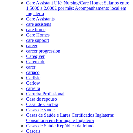
Care Assistant UK; Nursing/Care Home; Salários entre
1.500£ a 2.000£ por mês; Acompanhamento local em
Inglaterra
Care Assistants
care assistens
care home
Care Homes
care support
career
career progression
Caregiver
Caremark
carer
cariaco
Carlisle
Carlow
carreira
Carreira Profissional
Casa de repouso
Casal de Cambra
Casas de saúde
Casas de Saúde e Lares Certificados Inglaterra;
Consultoria em Portugal e Inglaterra
Casas de Saúde República da Irlanda
Cascais