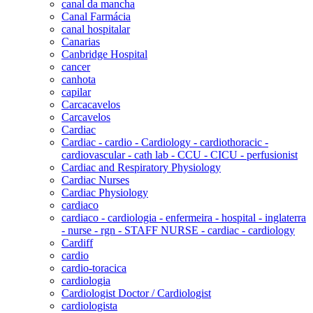
canal da mancha
Canal Farmácia
canal hospitalar
Canarias
Canbridge Hospital
cancer
canhota
capilar
Carcacavelos
Carcavelos
Cardiac
Cardiac - cardio - Cardiology - cardiothoracic -
cardiovascular - cath lab - CCU - CICU - perfusionist
Cardiac and Respiratory Physiology
Cardiac Nurses
Cardiac Physiology
cardiaco
cardiaco - cardiologia - enfermeira - hospital - inglaterra
- nurse - rgn - STAFF NURSE - cardiac - cardiology
Cardiff
cardio
cardio-toracica
cardiologia
Cardiologist Doctor / Cardiologist
cardiologista