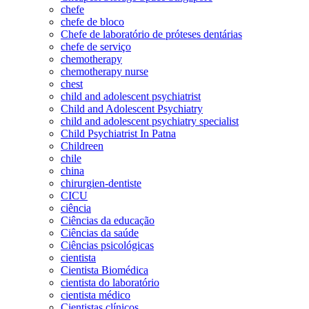
chefe
chefe de bloco
Chefe de laboratório de próteses dentárias
chefe de serviço
chemotherapy
chemotherapy nurse
chest
child and adolescent psychiatrist
Child and Adolescent Psychiatry
child and adolescent psychiatry specialist
Child Psychiatrist In Patna
Childreen
chile
china
chirurgien-dentiste
CICU
ciência
Ciências da educação
Ciências da saúde
Ciências psicológicas
cientista
Cientista Biomédica
cientista do laboratório
cientista médico
Cientistas clínicos