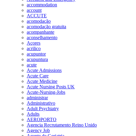
accommodation
account
ACCUTE
acomodação
acomodação gratuita
acompanhante
aconselhamento
Açores
acrilico
acupuntor
acupuntura
acute
Acute Admissions
Acute Care
Acute Medicine
Acute Nursing Posts UK
Acute-Nursing-Jobs
administrar
Administrativo
Adult Psychiatry
Adults
AEROPORTO
Agencia Recrutamento Reino Unido
Agency Job
Agente de Geriatria