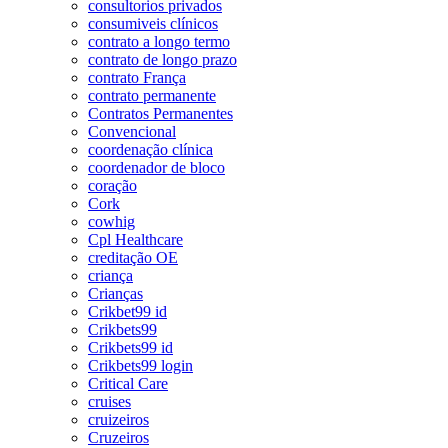
consultorios privados
consumiveis clínicos
contrato a longo termo
contrato de longo prazo
contrato França
contrato permanente
Contratos Permanentes
Convencional
coordenação clínica
coordenador de bloco
coração
Cork
cowhig
Cpl Healthcare
creditação OE
criança
Crianças
Crikbet99 id
Crikbets99
Crikbets99 id
Crikbets99 login
Critical Care
cruises
cruizeiros
Cruzeiros