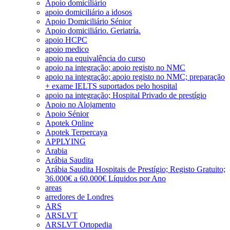
Apoio domiciliário
apoio domiciliário a idosos
Apoio Domiciliário Sénior
Apoio domiciliário. Geriatría.
apoio HCPC
apoio medico
apoio na equivalência do curso
apoio na integração; apoio registo no NMC
apoio na integração; apoio registo no NMC; preparação
+ exame IELTS suportados pelo hospital
apoio na integração; Hospital Privado de prestígio
Apoio no Alojamento
Apoio Sénior
Apotek Online
Apotek Terpercaya
APPLYING
Arabia
Arábia Saudita
Arábia Saudita Hospitais de Prestígio; Registo Gratuito;
36.000€ a 60.000€ Líquidos por Ano
areas
arredores de Londres
ARS
ARSLVT
ARSLVT Ortopedia