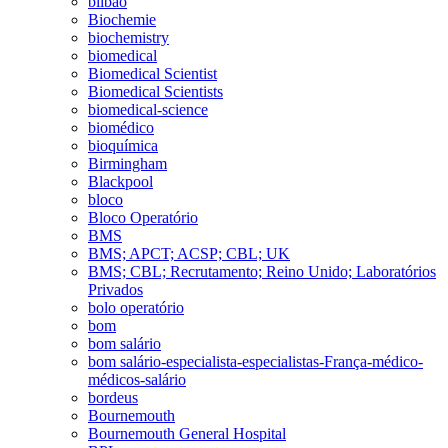
bilbao
Biochemie
biochemistry
biomedical
Biomedical Scientist
Biomedical Scientists
biomedical-science
biomédico
bioquímica
Birmingham
Blackpool
bloco
Bloco Operatório
BMS
BMS; APCT; ACSP; CBL; UK
BMS; CBL; Recrutamento; Reino Unido; Laboratórios
Privados
bolo operatório
bom
bom salário
bom salário-especialista-especialistas-França-médico-
médicos-salário
bordeus
Bournemouth
Bournemouth General Hospital