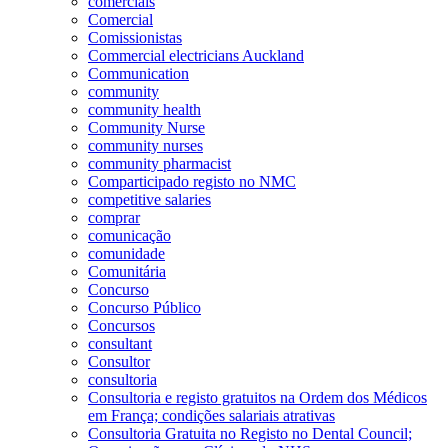
comerciais
Comercial
Comissionistas
Commercial electricians Auckland
Communication
community
community health
Community Nurse
community nurses
community pharmacist
Comparticipado registo no NMC
competitive salaries
comprar
comunicação
comunidade
Comunitária
Concurso
Concurso Público
Concursos
consultant
Consultor
consultoria
Consultoria e registo gratuitos na Ordem dos Médicos
em França; condições salariais atrativas
Consultoria Gratuita no Registo no Dental Council;