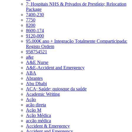
7; Hospitais NHS & Privados de Prestígio; Relocation
Package
7400-230
7750
8200
8600-174
9120-000
95.000€ ano + Integração Totalmente Comparticipada:
Registo Ordem
958754521
a&e
A&E Nurse
A&E-Accident and Emergency
ABA
Abrantes
Abu Dhabi
ACA; Saúde; quiosque da saúde
Academic Writing
Ação
ação direta
Ação M
Ação Médica
acção médica
Accident & Emergency
Accident and Emergency