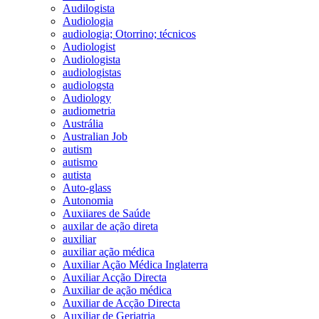
Audilogista
Audiologia
audiologia; Otorrino; técnicos
Audiologist
Audiologista
audiologistas
audiologsta
Audiology
audiometria
Austrália
Australian Job
autism
autismo
autista
Auto-glass
Autonomia
Auxiiares de Saúde
auxilar de ação direta
auxiliar
auxiliar ação médica
Auxiliar Ação Médica Inglaterra
Auxiliar Acção Directa
Auxiliar de ação médica
Auxiliar de Acção Directa
Auxiliar de Geriatria