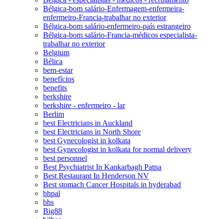
Bélgica-bom salário-Enfermagem-enfermeira-
enfermeiro-Francia-trabalhar no exterior
Bélgica-bom salário-enfermeiro-país estrangeiro
Bélgica-bom salário-Francia-médicos especialista-
trabalhar no exterior
Belgium
Bélica
bem-estar
benefícios
benefits
berkshire
berkshire - enfermeiro - lar
Berlim
best Electricians in Auckland
best Electricians in North Shore
best Gynecologist in kolkata
best Gynecologist in kolkata for normal delivery
best personnel
Best Psychiatrist In Kankarbagh Patna
Best Restaurant In Henderson NV
Best stomach Cancer Hospitals in hyderabad
bhpal
bhs
Big88