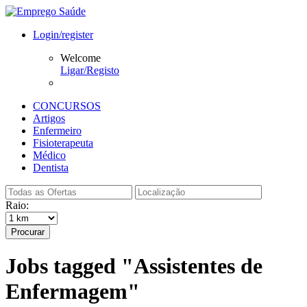
Login/register
Welcome
Ligar/Registo
CONCURSOS
Artigos
Enfermeiro
Fisioterapeuta
Médico
Dentista
Raio:
Procurar
Jobs tagged "Assistentes de
Enfermagem"