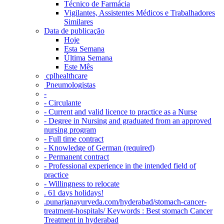
Técnico de Farmácia
Vigilantes, Assistentes Médicos e Trabalhadores
Similares
Data de publicação
Hoje
Esta Semana
Última Semana
Este Mês
‎ cplhealthcare‬
Pneumologistas
-
- Circulante
- Current and valid licence to practice as a Nurse
- Degree in Nursing and graduated from an approved
nursing program
- Full time contract
- Knowledge of German (required)
- Permanent contract
- Professional experience in the intended field of
practice
- Willingness to relocate
. 61 days holidays!
.punarjanayurveda.com/hyderabad/stomach-cancer-
treatment-hospitals/ Keywords : Best stomach Cancer
Treatment in hyderabad