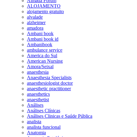
Almada Forum
ALOJAMENTO
alojamento gratuito
alvalade
alzheimer
amadora
Ambani book
Ambani book id
Ambanibook
ambulance service
America do Sul
American Nursing
Amora/Seixal
anaesthesia
Anaesthesia Specialists
anaesthesiologist doctor
anaesthetic practitioner
anaesthetics
anaesthetist
Análises
Análises Clínicas
Análises Clinicas e Saúde Pública
analista
analista funcional
Anatomia