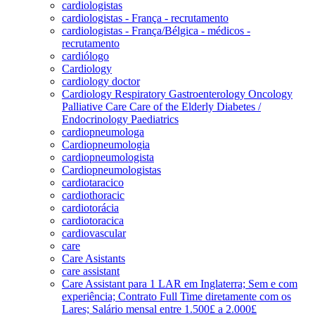
cardiologistas
cardiologistas - França - recrutamento
cardiologistas - França/Bélgica - médicos -
recrutamento
cardiólogo
Cardiology
cardiology doctor
Cardiology Respiratory Gastroenterology Oncology
Palliative Care Care of the Elderly Diabetes /
Endocrinology Paediatrics
cardiopneumologa
Cardiopneumologia
cardiopneumologista
Cardiopneumologistas
cardiotaracico
cardiothoracic
cardiotorácia
cardiotoracica
cardiovascular
care
Care Asistants
care assistant
Care Assistant para 1 LAR em Inglaterra; Sem e com
experiência; Contrato Full Time diretamente com os
Lares; Salário mensal entre 1.500£ a 2.000£