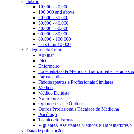
Salário
10,000 - 20,000
100,000 and above
20,000 - 30,000
30,000 - 40,000
40,000 - 60,000
60,000 - 80,000
80,000 - 100,000
Less than 10,000
Categoria da Oferta
Auxiliar
Dietistas
Enfermeiro
Especialistas da Medicina Tradicional e Terapias 
Farmacêutico
Fisioterapeutas e Profissionais Similares
Médico
Médico Dentista
Nutricionista
Optometristas e Ópticos
Outros Profissionais Técnicos da Medicina
Psicólogo
Técnico de Farmácia
Vigilantes, Assistentes Médicos e Trabalhadores Si
Data de publicação