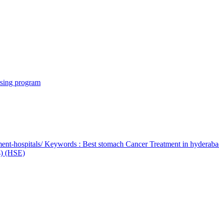
rsing program
ent-hospitals/ Keywords : Best stomach Cancer Treatment in hyderab
bs) (HSE)