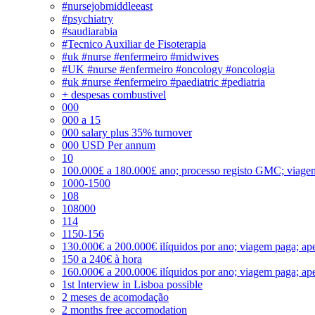
#nursejobmiddleeast
#psychiatry
#saudiarabia
#Tecnico Auxiliar de Fisoterapia
#uk #nurse #enfermeiro #midwives
#UK #nurse #enfermeiro #oncology #oncologia
#uk #nurse #enfermeiro #paediatric #pediatria
+ despesas combustivel
000
000 a 15
000 salary plus 35% turnover
000 USD Per annum
10
100.000£ a 180.000£ ano; processo registo GMC; viage
1000-1500
108
108000
114
1150-156
130.000€ a 200.000€ ilíquidos por ano; viagem paga; ape
150 a 240€ à hora
160.000€ a 200.000€ ilíquidos por ano; viagem paga; ape
1st Interview in Lisboa possible
2 meses de acomodação
2 months free accomodation