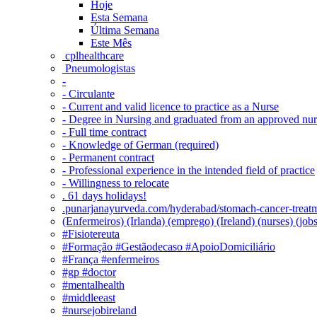
Hoje
Esta Semana
Última Semana
Este Mês
‎ cplhealthcare‬
Pneumologistas
-
- Circulante
- Current and valid licence to practice as a Nurse
- Degree in Nursing and graduated from an approved nu
- Full time contract
- Knowledge of German (required)
- Permanent contract
- Professional experience in the intended field of practice
- Willingness to relocate
. 61 days holidays!
.punarjanayurveda.com/hyderabad/stomach-cancer-treatm
(Enfermeiros) (Irlanda) (emprego) (Ireland) (nurses) (jo
#Fisiotereuta
#Formação #Gestãodecaso #ApoioDomiciliário
#França #enfermeiros
#gp #doctor
#mentalhealth
#middleeast
#nursejobireland