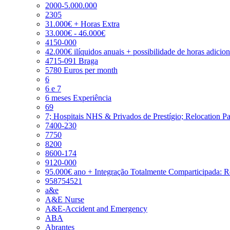
2000-5.000.000
2305
31.000€ + Horas Extra
33.000€ - 46.000€
4150-000
42.000€ ilíquidos anuais + possibilidade de horas adicio
4715-091 Braga
5780 Euros per month
6
6 e 7
6 meses Experiência
69
7; Hospitais NHS & Privados de Prestígio; Relocation P
7400-230
7750
8200
8600-174
9120-000
95.000€ ano + Integração Totalmente Comparticipada: 
958754521
a&e
A&E Nurse
A&E-Accident and Emergency
ABA
Abrantes