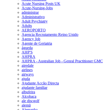
Acute Nursing Posts UK
Acute-Nursing-Jobs
administrar
Administrativo
Adult Psychiatry
Adults
AEROPORTO
Agencia Recrutamento Reino Unido
Agency Job
Agente de Geriatria
águeda
AHP'S
AHPRA
AHPRA - Australian Job - Genral Practitioner GMC
airedale
airlines
airways
ajuda
Ajudante Acção Directa
ajudante familiar
albufeira
Alcobaça
ale discgolf
alemã
Alemanha