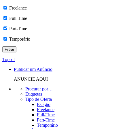
Freelance
Full-Time
Part-Time
Temporário
Topo ↑
Publicar um Anúncio
ANUNCIE AQUI
Procurar por…
Etiquetas
Tipo de Oferta
Estágio
Freelance
Full-Time
Part-Time
Temporário