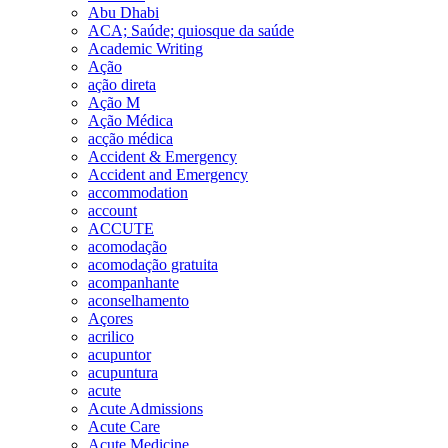
Abu Dhabi
ACA; Saúde; quiosque da saúde
Academic Writing
Ação
ação direta
Ação M
Ação Médica
acção médica
Accident & Emergency
Accident and Emergency
accommodation
account
ACCUTE
acomodação
acomodação gratuita
acompanhante
aconselhamento
Açores
acrilico
acupuntor
acupuntura
acute
Acute Admissions
Acute Care
Acute Medicine