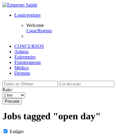
Login/register
Welcome
Ligar/Registo
CONCURSOS
Artigos
Enfermeiro
Fisioterapeuta
Médico
Dentista
Raio:
Procurar
Jobs tagged "open day"
Estágio