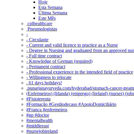
Hoje
Esta Semana
Última Semana
Este Mês
‎ cplhealthcare‬
Pneumologistas
-
- Circulante
- Current and valid licence to practice as a Nurse
- Degree in Nursing and graduated from an approved nu
- Full time contract
- Knowledge of German (required)
- Permanent contract
- Professional experience in the intended field of practice
- Willingness to relocate
. 61 days holidays!
.punarjanayurveda.com/hyderabad/stomach-cancer-treatm
(Enfermeiros) (Irlanda) (emprego) (Ireland) (nurses) (jo
#Fisiotereuta
#Formação #Gestãodecaso #ApoioDomiciliário
#França #enfermeiros
#gp #doctor
#mentalhealth
#middleeast
#nursejobireland