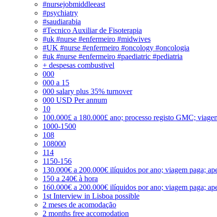
#nursejobmiddleeast
#psychiatry
#saudiarabia
#Tecnico Auxiliar de Fisoterapia
#uk #nurse #enfermeiro #midwives
#UK #nurse #enfermeiro #oncology #oncologia
#uk #nurse #enfermeiro #paediatric #pediatria
+ despesas combustivel
000
000 a 15
000 salary plus 35% turnover
000 USD Per annum
10
100.000£ a 180.000£ ano; processo registo GMC; viage
1000-1500
108
108000
114
1150-156
130.000€ a 200.000€ ilíquidos por ano; viagem paga; ape
150 a 240€ à hora
160.000€ a 200.000€ ilíquidos por ano; viagem paga; ape
1st Interview in Lisboa possible
2 meses de acomodação
2 months free accomodation