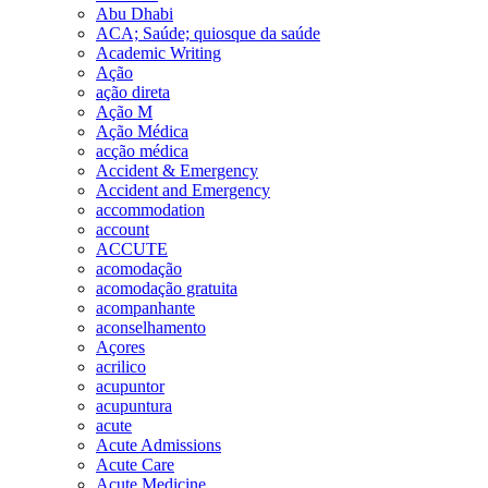
Abu Dhabi
ACA; Saúde; quiosque da saúde
Academic Writing
Ação
ação direta
Ação M
Ação Médica
acção médica
Accident & Emergency
Accident and Emergency
accommodation
account
ACCUTE
acomodação
acomodação gratuita
acompanhante
aconselhamento
Açores
acrilico
acupuntor
acupuntura
acute
Acute Admissions
Acute Care
Acute Medicine