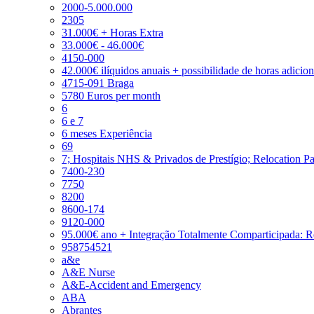
2000-5.000.000
2305
31.000€ + Horas Extra
33.000€ - 46.000€
4150-000
42.000€ ilíquidos anuais + possibilidade de horas adicio
4715-091 Braga
5780 Euros per month
6
6 e 7
6 meses Experiência
69
7; Hospitais NHS & Privados de Prestígio; Relocation P
7400-230
7750
8200
8600-174
9120-000
95.000€ ano + Integração Totalmente Comparticipada: 
958754521
a&e
A&E Nurse
A&E-Accident and Emergency
ABA
Abrantes