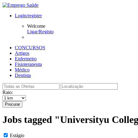
Login/register
Welcome
Ligar/Registo
CONCURSOS
Artigos
Enfermeiro
Fisioterapeuta
Médico
Dentista
Raio:
Procurar
Jobs tagged "Universityu Colle
Estágio