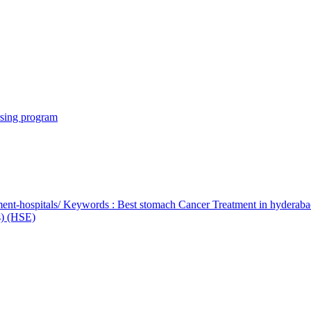
rsing program
ent-hospitals/ Keywords : Best stomach Cancer Treatment in hyderab
bs) (HSE)