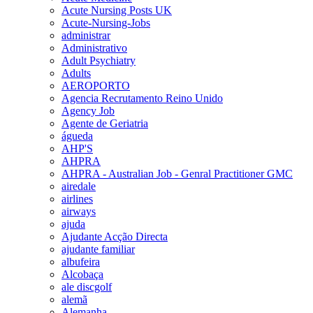
Acute Nursing Posts UK
Acute-Nursing-Jobs
administrar
Administrativo
Adult Psychiatry
Adults
AEROPORTO
Agencia Recrutamento Reino Unido
Agency Job
Agente de Geriatria
águeda
AHP'S
AHPRA
AHPRA - Australian Job - Genral Practitioner GMC
airedale
airlines
airways
ajuda
Ajudante Acção Directa
ajudante familiar
albufeira
Alcobaça
ale discgolf
alemã
Alemanha