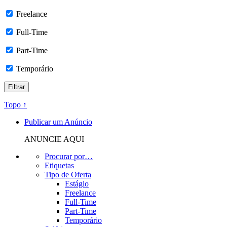
Freelance
Full-Time
Part-Time
Temporário
Topo ↑
Publicar um Anúncio
ANUNCIE AQUI
Procurar por…
Etiquetas
Tipo de Oferta
Estágio
Freelance
Full-Time
Part-Time
Temporário