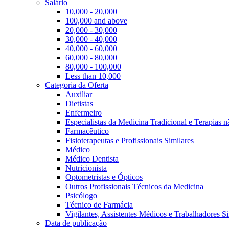
Salário
10,000 - 20,000
100,000 and above
20,000 - 30,000
30,000 - 40,000
40,000 - 60,000
60,000 - 80,000
80,000 - 100,000
Less than 10,000
Categoria da Oferta
Auxiliar
Dietistas
Enfermeiro
Especialistas da Medicina Tradicional e Terapias 
Farmacêutico
Fisioterapeutas e Profissionais Similares
Médico
Médico Dentista
Nutricionista
Optometristas e Ópticos
Outros Profissionais Técnicos da Medicina
Psicólogo
Técnico de Farmácia
Vigilantes, Assistentes Médicos e Trabalhadores Si
Data de publicação