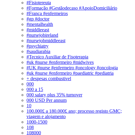
#Fisiotereuta
#Formação #Gestãodecaso #ApoioDomiciliário
#França #enfermeiros
#gp #doctor
#mentalhealth
#middleeast
#nursejobireland
#nursejobmiddleeast
#psychiatry
#saudiarabia
#Tecnico Auxiliar de Fisoterapia
#uk #nurse #enfermeiro #midwives
#UK #nurse #enfermeiro #oncology #oncologia
#uk #nurse #enfermeiro #paediatric #pediatria
+ despesas combustivel
000
000 a 15
000 salary plus 35% turnover
000 USD Per annum
10
100.000£ a 180.000£ ano; processo registo GMC;
viagem e alojamento
1000-1500
108
108000