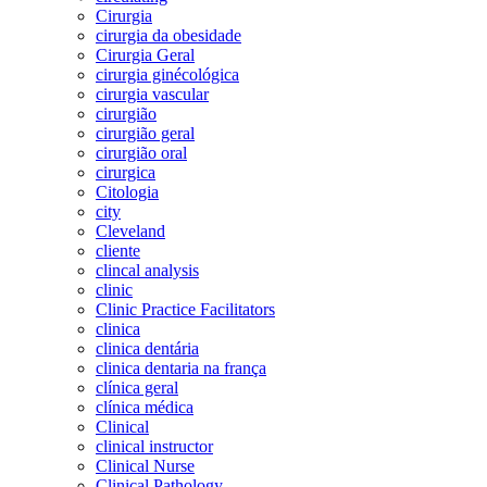
Cirurgia
cirurgia da obesidade
Cirurgia Geral
cirurgia ginécológica
cirurgia vascular
cirurgião
cirurgião geral
cirurgião oral
cirurgica
Citologia
city
Cleveland
cliente
clincal analysis
clinic
Clinic Practice Facilitators
clinica
clinica dentária
clinica dentaria na frança
clínica geral
clínica médica
Clinical
clinical instructor
Clinical Nurse
Clinical Pathology