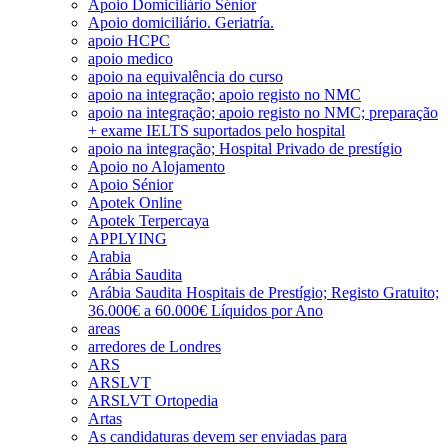
Apoio Domiciliário Sénior
Apoio domiciliário. Geriatría.
apoio HCPC
apoio medico
apoio na equivalência do curso
apoio na integração; apoio registo no NMC
apoio na integração; apoio registo no NMC; preparação
+ exame IELTS suportados pelo hospital
apoio na integração; Hospital Privado de prestígio
Apoio no Alojamento
Apoio Sénior
Apotek Online
Apotek Terpercaya
APPLYING
Arabia
Arábia Saudita
Arábia Saudita Hospitais de Prestígio; Registo Gratuito;
36.000€ a 60.000€ Líquidos por Ano
areas
arredores de Londres
ARS
ARSLVT
ARSLVT Ortopedia
Artas
As candidaturas devem ser enviadas para