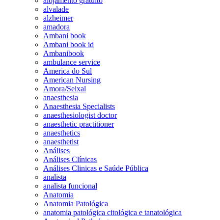
alojamento gratuito
alvalade
alzheimer
amadora
Ambani book
Ambani book id
Ambanibook
ambulance service
America do Sul
American Nursing
Amora/Seixal
anaesthesia
Anaesthesia Specialists
anaesthesiologist doctor
anaesthetic practitioner
anaesthetics
anaesthetist
Análises
Análises Clínicas
Análises Clinicas e Saúde Pública
analista
analista funcional
Anatomia
Anatomia Patológica
anatomia patológica citológica e tanatológica