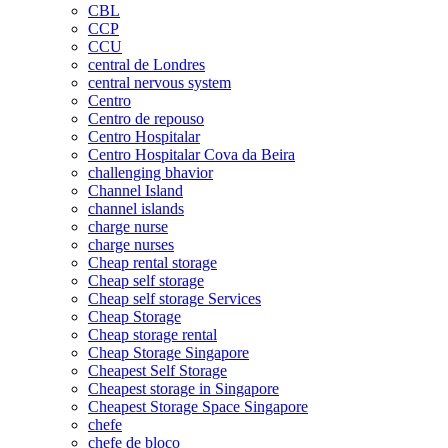
CBL
CCP
CCU
central de Londres
central nervous system
Centro
Centro de repouso
Centro Hospitalar
Centro Hospitalar Cova da Beira
challenging bhavior
Channel Island
channel islands
charge nurse
charge nurses
Cheap rental storage
Cheap self storage
Cheap self storage Services
Cheap Storage
Cheap storage rental
Cheap Storage Singapore
Cheapest Self Storage
Cheapest storage in Singapore
Cheapest Storage Space Singapore
chefe
chefe de bloco