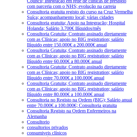
Council; Integração em rede de clínicas de prestígio
com parceria com o NHS; evolução na carreia
Consultoria gratuita registo do curso na Cruz Vermelha
Suíça; acompanhamento local; várias cidades
Consultoria gratuita; Apoio na Integração; Hospital
Holanda; Salário 3.700€ Ilíquidos/mês
Consultoria Gratuita; Contrato assinado diretamente
com as Clínicas; apoio no BIG registration; salário
Ilíquido entre 150.000€ a 200.000€ anual
Consultoria Gratuita; Contrato assinado diretamente
com as Clínicas; apoio no BIG registration; salário
Ilíquido entre 60.000€ a 80.000€ anual
Consultoria Gratuita; Contrato assinado diretamente
com as Clínicas; apoio no BIG registration; salário
Ilíquido entre 70.000€ a 100.000€ anual
Consultoria Gratuita; Contrato assinado diretamente
com as Clínicas; apoio no BIG registration; salário
Ilíquido entre 80.000€ a 100.000€ anual
Consultoria no Registo na Ordem (BIG); Salário anual
entre 70.000€ a 100.000€; Consultoria gratuita
Consultoria Registo na Ordem Enfermeiros na
Alemanha
Consultorio
consultorios privados
consumiveis clínicos