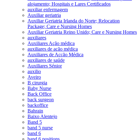
alojamento; Hospitais e Lares Certificados
auxiliar enfermagem
Auxiliar geriatria
Auxiliar Geriatria Irlanda do Norte; Relocation
Package; Care e Nursing Homes
Auxiliar Geriatria Reino Unido; Care e Nursing Homes
auxiliares
Auxiliares Ação médica
auxiliares de ação médica
Auxiliares de Acção Médica
auxiliares de saúde
Auxiliares Sénior
auxilio
Aveiro
B cirurgia
Baby Nurse
Back Office
back surgeon
backoffice
Bahrain
Baixo Alentejo
Band 5
band 5 nurse
band 6
band 6 positions