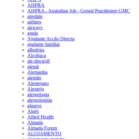
AHPRA
AHPRA - Australian Job - Genral Practitioner GMC
airedale
airlines
airways
ajuda
Ajudante Acção Directa
ajudante familiar
albufeira
Alcobaça
ale discgolf
alemã
Alemanha
alemão
Alentejano
Alentejo
alergologia
alergologista
algarve
Algés
Allied Health
Almada
Almada Forum
ALOJAMENTO