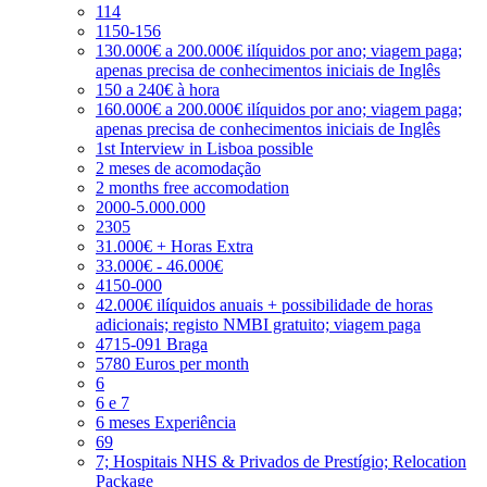
114
1150-156
130.000€ a 200.000€ ilíquidos por ano; viagem paga;
apenas precisa de conhecimentos iniciais de Inglês
150 a 240€ à hora
160.000€ a 200.000€ ilíquidos por ano; viagem paga;
apenas precisa de conhecimentos iniciais de Inglês
1st Interview in Lisboa possible
2 meses de acomodação
2 months free accomodation
2000-5.000.000
2305
31.000€ + Horas Extra
33.000€ - 46.000€
4150-000
42.000€ ilíquidos anuais + possibilidade de horas
adicionais; registo NMBI gratuito; viagem paga
4715-091 Braga
5780 Euros per month
6
6 e 7
6 meses Experiência
69
7; Hospitais NHS & Privados de Prestígio; Relocation
Package