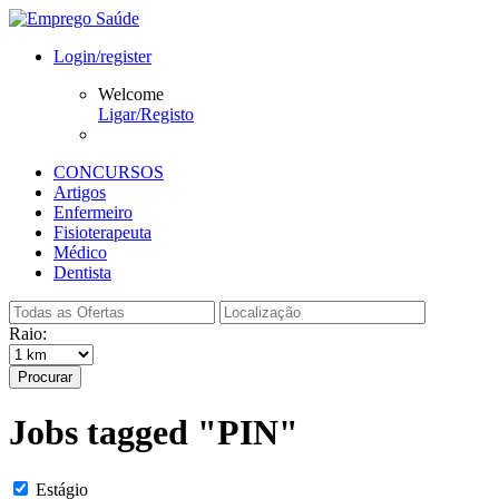
Login/register
Welcome
Ligar/Registo
CONCURSOS
Artigos
Enfermeiro
Fisioterapeuta
Médico
Dentista
Raio:
Procurar
Jobs tagged "PIN"
Estágio