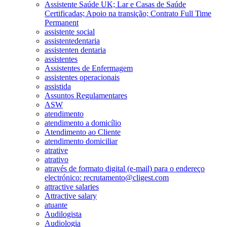
Assistente Saúde UK; Lar e Casas de Saúde
Certificadas; Apoio na transição; Contrato Full Time
Permanent
assistente social
assistentedentaria
assistenten dentaria
assistentes
Assistentes de Enfermagem
assistentes operacionais
assistida
Assuntos Regulamentares
ASW
atendimento
atendimento a domicílio
Atendimento ao Cliente
atendimento domiciliar
atrative
atrativo
através de formato digital (e-mail) para o endereço
electrónico: recrutamento@cligest.com
attractive salaries
Attractive salary
atuante
Audilogista
Audiologia