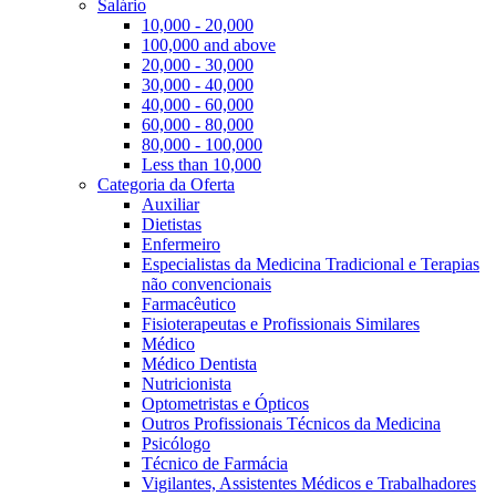
Salário
10,000 - 20,000
100,000 and above
20,000 - 30,000
30,000 - 40,000
40,000 - 60,000
60,000 - 80,000
80,000 - 100,000
Less than 10,000
Categoria da Oferta
Auxiliar
Dietistas
Enfermeiro
Especialistas da Medicina Tradicional e Terapias
não convencionais
Farmacêutico
Fisioterapeutas e Profissionais Similares
Médico
Médico Dentista
Nutricionista
Optometristas e Ópticos
Outros Profissionais Técnicos da Medicina
Psicólogo
Técnico de Farmácia
Vigilantes, Assistentes Médicos e Trabalhadores