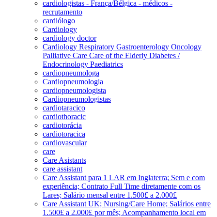
cardiologistas - França/Bélgica - médicos -
recrutamento
cardiólogo
Cardiology
cardiology doctor
Cardiology Respiratory Gastroenterology Oncology
Palliative Care Care of the Elderly Diabetes /
Endocrinology Paediatrics
cardiopneumologa
Cardiopneumologia
cardiopneumologista
Cardiopneumologistas
cardiotaracico
cardiothoracic
cardiotorácia
cardiotoracica
cardiovascular
care
Care Asistants
care assistant
Care Assistant para 1 LAR em Inglaterra; Sem e com
experiência; Contrato Full Time diretamente com os
Lares; Salário mensal entre 1.500£ a 2.000£
Care Assistant UK; Nursing/Care Home; Salários entre
1.500£ a 2.000£ por mês; Acompanhamento local em