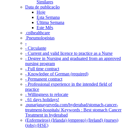
Similares
Data de publicação
Hoje
Esta Semana
Última Semana
Este Mês
‎ cplhealthcare‬
Pneumologistas
-
- Circulante
- Current and valid licence to practice as a Nurse
- Degree in Nursing and graduated from an approved
nursing program
- Full time contract
- Knowledge of German (required)
- Permanent contract
- Professional experience in the intended field of
practice
- Willingness to relocate
. 61 days holidays!
.punarjanayurveda.com/hyderabad/stomach-cancer-
treatment-hospitals/ Keywords : Best stomach Cancer
Treatment in hyderabad
(Enfermeiros) (Irlanda) (emprego) (Ireland) (nurses)
(jobs) (HSE)