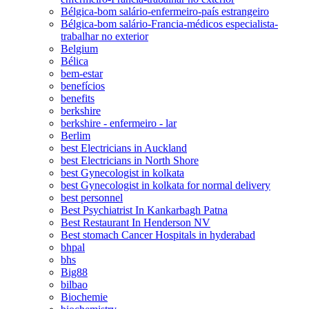
Bélgica-bom salário-enfermeiro-país estrangeiro
Bélgica-bom salário-Francia-médicos especialista-
trabalhar no exterior
Belgium
Bélica
bem-estar
benefícios
benefits
berkshire
berkshire - enfermeiro - lar
Berlim
best Electricians in Auckland
best Electricians in North Shore
best Gynecologist in kolkata
best Gynecologist in kolkata for normal delivery
best personnel
Best Psychiatrist In Kankarbagh Patna
Best Restaurant In Henderson NV
Best stomach Cancer Hospitals in hyderabad
bhpal
bhs
Big88
bilbao
Biochemie