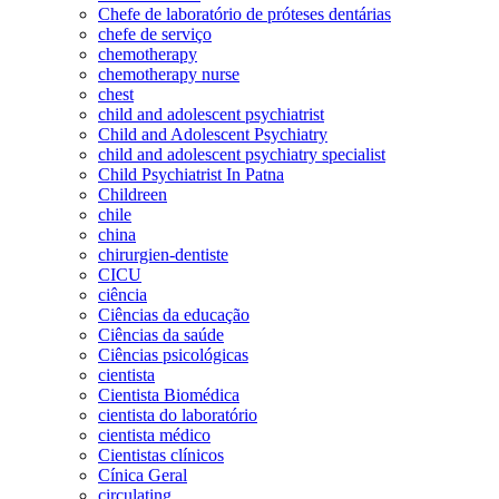
Chefe de laboratório de próteses dentárias
chefe de serviço
chemotherapy
chemotherapy nurse
chest
child and adolescent psychiatrist
Child and Adolescent Psychiatry
child and adolescent psychiatry specialist
Child Psychiatrist In Patna
Childreen
chile
china
chirurgien-dentiste
CICU
ciência
Ciências da educação
Ciências da saúde
Ciências psicológicas
cientista
Cientista Biomédica
cientista do laboratório
cientista médico
Cientistas clínicos
Cínica Geral
circulating