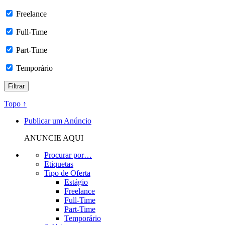
Freelance
Full-Time
Part-Time
Temporário
Topo ↑
Publicar um Anúncio
ANUNCIE AQUI
Procurar por…
Etiquetas
Tipo de Oferta
Estágio
Freelance
Full-Time
Part-Time
Temporário