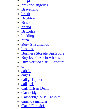
braga
bras and lingeries
Bravemind
brexit
Brighton
Brisol
bristol
Bruxelas
building
bupa
Bury St.Edmunds
business
Business Storage Singapore
Buy levofloxacin wholesale
Buy Verified Skrill Account
C
cabelo
cagas
call girl ajmer
call girls
Call girls in Delhi
Cambridge
Cambridge NHS Hospital
canal da mancha
Canal Farmácia