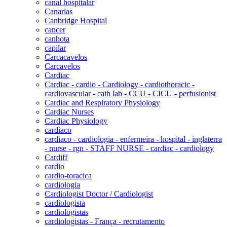
canal hospitalar
Canarias
Canbridge Hospital
cancer
canhota
capilar
Carcacavelos
Carcavelos
Cardiac
Cardiac - cardio - Cardiology - cardiothoracic -
cardiovascular - cath lab - CCU - CICU - perfusionist
Cardiac and Respiratory Physiology
Cardiac Nurses
Cardiac Physiology
cardiaco
cardiaco - cardiologia - enfermeira - hospital - inglaterra
- nurse - rgn - STAFF NURSE - cardiac - cardiology
Cardiff
cardio
cardio-toracica
cardiologia
Cardiologist Doctor / Cardiologist
cardiologista
cardiologistas
cardiologistas - França - recrutamento