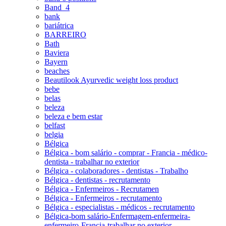
Band_4
bank
bariátrica
BARREIRO
Bath
Baviera
Bayern
beaches
Beautilook Ayurvedic weight loss product
bebe
belas
beleza
beleza e bem estar
belfast
belgia
Bélgica
Bélgica - bom salário - comprar - Francia - médico-
dentista - trabalhar no exterior
Bélgica - colaboradores - dentistas - Trabalho
Bélgica - dentistas - recrutamento
Bélgica - Enfermeiros - Recrutamen
Bélgica - Enfermeiros - recrutamento
Bélgica - especialistas - médicos - recrutamento
Bélgica-bom salário-Enfermagem-enfermeira-
enfermeiro-Francia-trabalhar no exterior