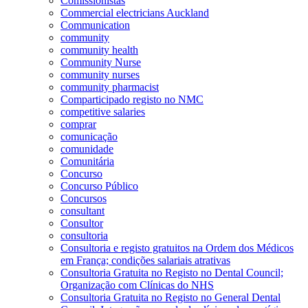
Comissionistas
Commercial electricians Auckland
Communication
community
community health
Community Nurse
community nurses
community pharmacist
Comparticipado registo no NMC
competitive salaries
comprar
comunicação
comunidade
Comunitária
Concurso
Concurso Público
Concursos
consultant
Consultor
consultoria
Consultoria e registo gratuitos na Ordem dos Médicos
em França; condições salariais atrativas
Consultoria Gratuita no Registo no Dental Council;
Organização com Clínicas do NHS
Consultoria Gratuita no Registo no General Dental