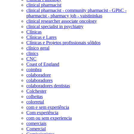
clinical pharmacist
clinical pharmacist - community pharmacist - GPhC -
pharmacist - pharmacy job - vaistininkas
clinical researcher associate oncology
clinical specialist in psychiatry
Clínicas
Clínicas e Lares
Clínicas e Projetos profissionais sólidos
clínico geral
clinics
CNC
Coast of England
coimbra
colaboradore
colaboradores
colaboradores dentistas
Colchester
colheitas
colorretal
com e sem experiência
Com experiência
com ou sem experiencia
comerciais
Comercial