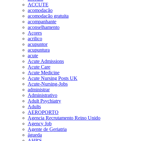
ACCUTE
acomodação
acomodação gratuita
acompanhante
aconselhamento
Açores
acrilico
acupuntor
acupuntura
acute
Acute Admissions
Acute Care
Acute Medicine
Acute Nursing Posts UK
Acute-Nursing-Jobs
administrar
Administrativo
Adult Psychiatry
Adults
AEROPORTO
Agencia Recrutamento Reino Unido
Agency Job
Agente de Geriatria
águeda
AHP'S