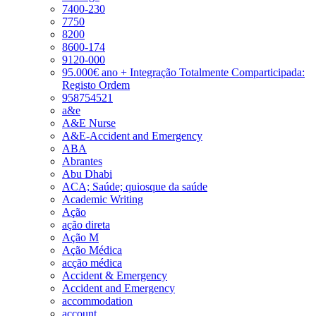
7400-230
7750
8200
8600-174
9120-000
95.000€ ano + Integração Totalmente Comparticipada:
Registo Ordem
958754521
a&e
A&E Nurse
A&E-Accident and Emergency
ABA
Abrantes
Abu Dhabi
ACA; Saúde; quiosque da saúde
Academic Writing
Ação
ação direta
Ação M
Ação Médica
acção médica
Accident & Emergency
Accident and Emergency
accommodation
account