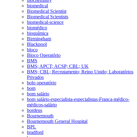
biochemistry
biomedical
Biomedical Scientist
Biomedical Scientists
biomedical-science
biomédico
bioquímica
Birmingham
Blackpool
bloco
Bloco Operatório
BMS
BMS; APCT; ACSP; CBL; UK
BMS; CBL; Recrutamento; Reino Unido; Laboratórios
Privados
bolo operatório
bom
bom salário
bom salário-especialista-especialistas-França-médico-
médicos-salário
bordeus
Bournemouth
Bournemouth General Hospital
BPL
bradford