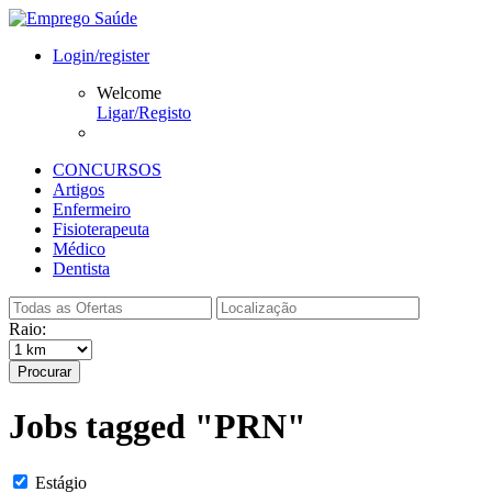
Login/register
Welcome
Ligar/Registo
CONCURSOS
Artigos
Enfermeiro
Fisioterapeuta
Médico
Dentista
Raio:
Procurar
Jobs tagged "PRN"
Estágio