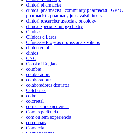
clinical pharmacist
clinical pharmacist - community pharmacist - GPhC -
pharmacist - pharmacy job - vaistininkas
clinical researcher associate oncology
clinical specialist in psychiatry
Clínicas
Clínicas e Lares
Clínicas e Projetos profissionais sólidos
clínico geral
clinics
CNC
Coast of England
coimbra
colaboradore
colaboradores
colaboradores dentistas
Colchester
colheitas
colorretal
com e sem experiência
Com experiência
com ou sem experiencia
comerciais
Comercial