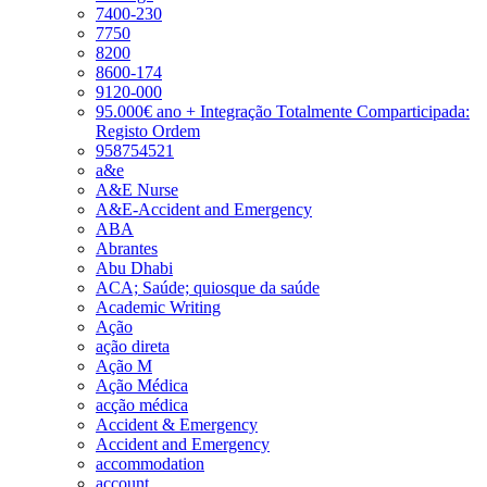
7400-230
7750
8200
8600-174
9120-000
95.000€ ano + Integração Totalmente Comparticipada:
Registo Ordem
958754521
a&e
A&E Nurse
A&E-Accident and Emergency
ABA
Abrantes
Abu Dhabi
ACA; Saúde; quiosque da saúde
Academic Writing
Ação
ação direta
Ação M
Ação Médica
acção médica
Accident & Emergency
Accident and Emergency
accommodation
account