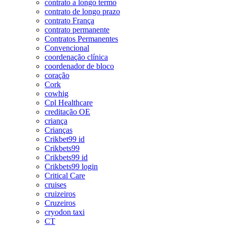
contrato a longo termo
contrato de longo prazo
contrato França
contrato permanente
Contratos Permanentes
Convencional
coordenação clínica
coordenador de bloco
coração
Cork
cowhig
Cpl Healthcare
creditação OE
criança
Crianças
Crikbet99 id
Crikbets99
Crikbets99 id
Crikbets99 login
Critical Care
cruises
cruizeiros
Cruzeiros
cryodon taxi
CT