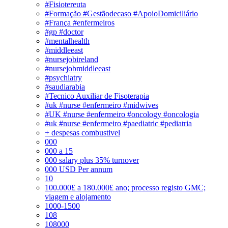
#Fisiotereuta
#Formação #Gestãodecaso #ApoioDomiciliário
#França #enfermeiros
#gp #doctor
#mentalhealth
#middleeast
#nursejobireland
#nursejobmiddleeast
#psychiatry
#saudiarabia
#Tecnico Auxiliar de Fisoterapia
#uk #nurse #enfermeiro #midwives
#UK #nurse #enfermeiro #oncology #oncologia
#uk #nurse #enfermeiro #paediatric #pediatria
+ despesas combustivel
000
000 a 15
000 salary plus 35% turnover
000 USD Per annum
10
100.000£ a 180.000£ ano; processo registo GMC;
viagem e alojamento
1000-1500
108
108000