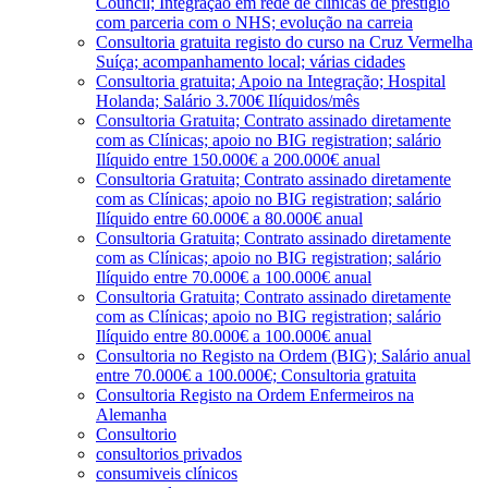
Council; Integração em rede de clínicas de prestígio
com parceria com o NHS; evolução na carreia
Consultoria gratuita registo do curso na Cruz Vermelha
Suíça; acompanhamento local; várias cidades
Consultoria gratuita; Apoio na Integração; Hospital
Holanda; Salário 3.700€ Ilíquidos/mês
Consultoria Gratuita; Contrato assinado diretamente
com as Clínicas; apoio no BIG registration; salário
Ilíquido entre 150.000€ a 200.000€ anual
Consultoria Gratuita; Contrato assinado diretamente
com as Clínicas; apoio no BIG registration; salário
Ilíquido entre 60.000€ a 80.000€ anual
Consultoria Gratuita; Contrato assinado diretamente
com as Clínicas; apoio no BIG registration; salário
Ilíquido entre 70.000€ a 100.000€ anual
Consultoria Gratuita; Contrato assinado diretamente
com as Clínicas; apoio no BIG registration; salário
Ilíquido entre 80.000€ a 100.000€ anual
Consultoria no Registo na Ordem (BIG); Salário anual
entre 70.000€ a 100.000€; Consultoria gratuita
Consultoria Registo na Ordem Enfermeiros na
Alemanha
Consultorio
consultorios privados
consumiveis clínicos