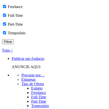
Freelance
Full-Time
Part-Time
Temporário
Topo ↑
Publicar um Anúncio
ANUNCIE AQUI
Procurar por…
Etiquetas
Tipo de Oferta
Estágio
Freelance
Full-Time
Part-Time
Temporário