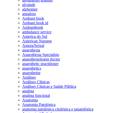
alojamento gratuito
alvalade
alzheimer
amadora
Ambani book
Ambani book id
Ambanibook
ambulance service
America do Sul
American Nursing
Amora/Seixal
anaesthesia
Anaesthesia Specialists
anaesthesiologist doctor
anaesthetic practitioner
anaesthetics
anaesthetist
Análises
Análises Clínicas
Análises Clinicas e Saúde Pública
analista
analista funcional
Anatomia
Anatomia Patológica
anatomia patológica citológica e tanatológica