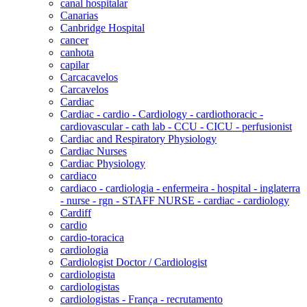
canal hospitalar
Canarias
Canbridge Hospital
cancer
canhota
capilar
Carcacavelos
Carcavelos
Cardiac
Cardiac - cardio - Cardiology - cardiothoracic -
cardiovascular - cath lab - CCU - CICU - perfusionist
Cardiac and Respiratory Physiology
Cardiac Nurses
Cardiac Physiology
cardiaco
cardiaco - cardiologia - enfermeira - hospital - inglaterra
- nurse - rgn - STAFF NURSE - cardiac - cardiology
Cardiff
cardio
cardio-toracica
cardiologia
Cardiologist Doctor / Cardiologist
cardiologista
cardiologistas
cardiologistas - França - recrutamento