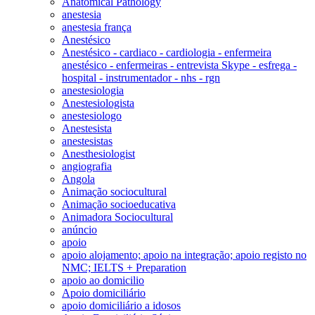
Anatomical Pathology
anestesia
anestesia frança
Anestésico
Anestésico - cardiaco - cardiologia - enfermeira
anestésico - enfermeiras - entrevista Skype - esfrega -
hospital - instrumentador - nhs - rgn
anestesiologia
Anestesiologista
anestesiologo
Anestesista
anestesistas
Anesthesiologist
angiografia
Angola
Animação sociocultural
Animação socioeducativa
Animadora Sociocultural
anúncio
apoio
apoio alojamento; apoio na integração; apoio registo no
NMC; IELTS + Preparation
apoio ao domicilio
Apoio domiciliário
apoio domiciliário a idosos