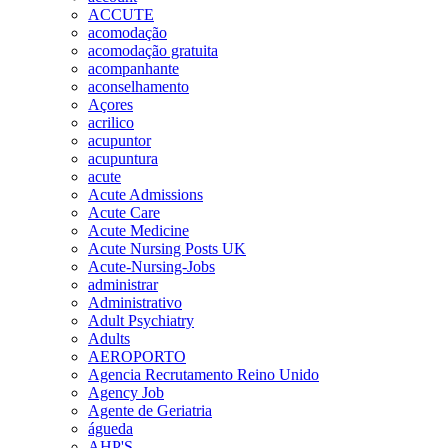
ACCUTE
acomodação
acomodação gratuita
acompanhante
aconselhamento
Açores
acrilico
acupuntor
acupuntura
acute
Acute Admissions
Acute Care
Acute Medicine
Acute Nursing Posts UK
Acute-Nursing-Jobs
administrar
Administrativo
Adult Psychiatry
Adults
AEROPORTO
Agencia Recrutamento Reino Unido
Agency Job
Agente de Geriatria
águeda
AHP'S