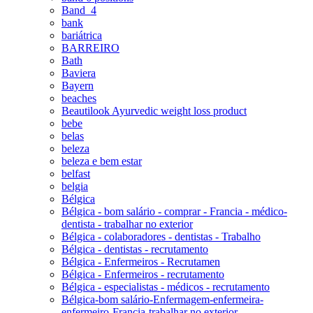
Band_4
bank
bariátrica
BARREIRO
Bath
Baviera
Bayern
beaches
Beautilook Ayurvedic weight loss product
bebe
belas
beleza
beleza e bem estar
belfast
belgia
Bélgica
Bélgica - bom salário - comprar - Francia - médico-
dentista - trabalhar no exterior
Bélgica - colaboradores - dentistas - Trabalho
Bélgica - dentistas - recrutamento
Bélgica - Enfermeiros - Recrutamen
Bélgica - Enfermeiros - recrutamento
Bélgica - especialistas - médicos - recrutamento
Bélgica-bom salário-Enfermagem-enfermeira-
enfermeiro-Francia-trabalhar no exterior