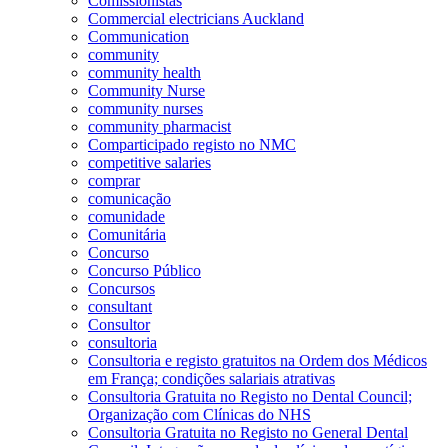
Comissionistas
Commercial electricians Auckland
Communication
community
community health
Community Nurse
community nurses
community pharmacist
Comparticipado registo no NMC
competitive salaries
comprar
comunicação
comunidade
Comunitária
Concurso
Concurso Público
Concursos
consultant
Consultor
consultoria
Consultoria e registo gratuitos na Ordem dos Médicos
em França; condições salariais atrativas
Consultoria Gratuita no Registo no Dental Council;
Organização com Clínicas do NHS
Consultoria Gratuita no Registo no General Dental