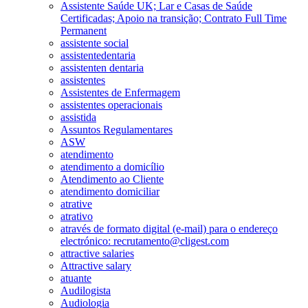
Assistente Saúde UK; Lar e Casas de Saúde
Certificadas; Apoio na transição; Contrato Full Time
Permanent
assistente social
assistentedentaria
assistenten dentaria
assistentes
Assistentes de Enfermagem
assistentes operacionais
assistida
Assuntos Regulamentares
ASW
atendimento
atendimento a domicílio
Atendimento ao Cliente
atendimento domiciliar
atrative
atrativo
através de formato digital (e-mail) para o endereço
electrónico: recrutamento@cligest.com
attractive salaries
Attractive salary
atuante
Audilogista
Audiologia