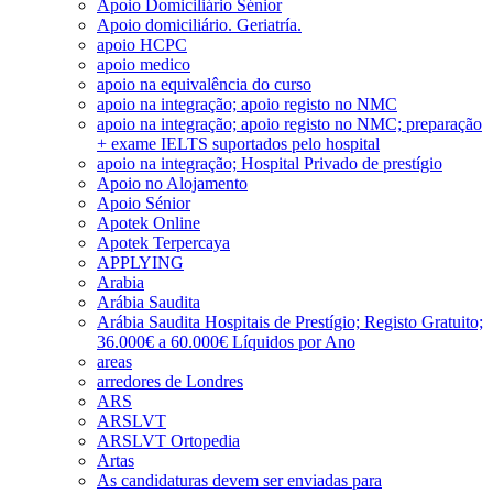
Apoio Domiciliário Sénior
Apoio domiciliário. Geriatría.
apoio HCPC
apoio medico
apoio na equivalência do curso
apoio na integração; apoio registo no NMC
apoio na integração; apoio registo no NMC; preparação
+ exame IELTS suportados pelo hospital
apoio na integração; Hospital Privado de prestígio
Apoio no Alojamento
Apoio Sénior
Apotek Online
Apotek Terpercaya
APPLYING
Arabia
Arábia Saudita
Arábia Saudita Hospitais de Prestígio; Registo Gratuito;
36.000€ a 60.000€ Líquidos por Ano
areas
arredores de Londres
ARS
ARSLVT
ARSLVT Ortopedia
Artas
As candidaturas devem ser enviadas para