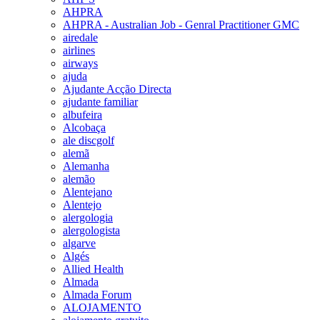
AHPRA
AHPRA - Australian Job - Genral Practitioner GMC
airedale
airlines
airways
ajuda
Ajudante Acção Directa
ajudante familiar
albufeira
Alcobaça
ale discgolf
alemã
Alemanha
alemão
Alentejano
Alentejo
alergologia
alergologista
algarve
Algés
Allied Health
Almada
Almada Forum
ALOJAMENTO