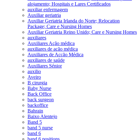
alojamento; Hospitais e Lares Certificados
auxiliar enfermagem
Auxiliar geriatria
Auxiliar Geriatria Irlanda do Norte; Relocation
Package; Care e Nursing Homes
Auxiliar Geriatria Reino Unido; Care e Nursing Homes
auxiliares
Auxiliares Ação médica
auxiliares de ação médica
Auxiliares de Acção Médica
auxiliares de saúde
Auxiliares Sénior
auxilio
Aveiro
B cirurgia
Baby Nurse
Back Office
back surgeon
backoffice
Bahrain
Baixo Alentejo
Band 5
band 5 nurse
band 6
band 6 positions