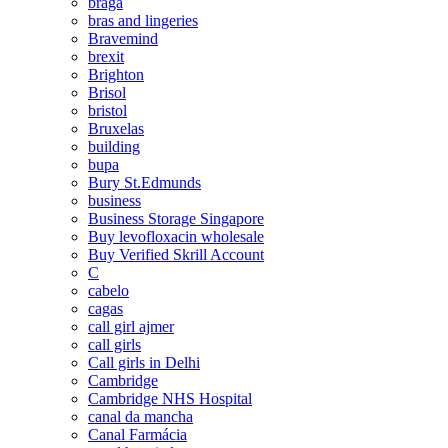
braga
bras and lingeries
Bravemind
brexit
Brighton
Brisol
bristol
Bruxelas
building
bupa
Bury St.Edmunds
business
Business Storage Singapore
Buy levofloxacin wholesale
Buy Verified Skrill Account
C
cabelo
cagas
call girl ajmer
call girls
Call girls in Delhi
Cambridge
Cambridge NHS Hospital
canal da mancha
Canal Farmácia