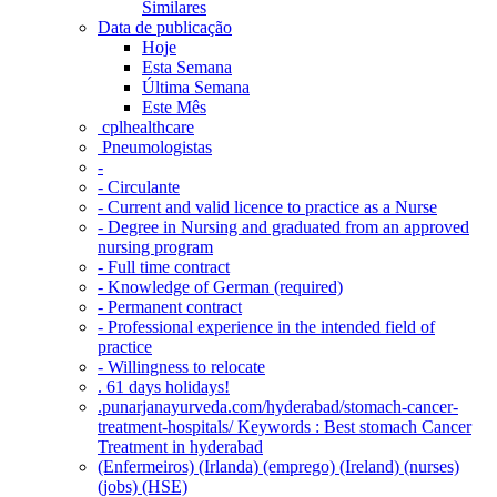
Similares
Data de publicação
Hoje
Esta Semana
Última Semana
Este Mês
‎ cplhealthcare‬
Pneumologistas
-
- Circulante
- Current and valid licence to practice as a Nurse
- Degree in Nursing and graduated from an approved
nursing program
- Full time contract
- Knowledge of German (required)
- Permanent contract
- Professional experience in the intended field of
practice
- Willingness to relocate
. 61 days holidays!
.punarjanayurveda.com/hyderabad/stomach-cancer-
treatment-hospitals/ Keywords : Best stomach Cancer
Treatment in hyderabad
(Enfermeiros) (Irlanda) (emprego) (Ireland) (nurses)
(jobs) (HSE)