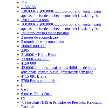
114
1150-156
130.000€ a 200.000€ ilíquidos por ano; viagem paga;
apenas precisa de conhecimentos iniciais de Inglês
150 a 240€ à hora
160.000€ a 200.000€ ilíquidos por ano; viagem paga;
apenas precisa de conhecimentos iniciais de Inglês
1st Interview in Lisboa possible
2 meses de acomodação
2 months free accomodation
2000-5.000.000
2305
31.000€ + Horas Extra
33.000€ - 46.000€
4150-000
42.000€ ilíquidos anuais + possibilidade de horas
adicionais; registo NMBI gratuito; viagem paga
4715-091 Braga
5780 Euros per month
6
6 e 7
6 meses Experiência
69
7; Hospitais NHS & Privados de Prestígio; Relocation
Package