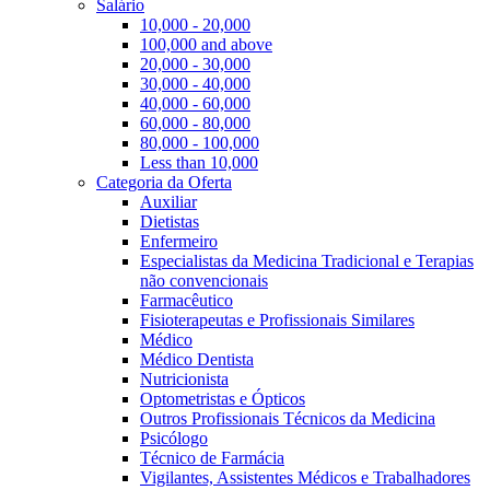
Salário
10,000 - 20,000
100,000 and above
20,000 - 30,000
30,000 - 40,000
40,000 - 60,000
60,000 - 80,000
80,000 - 100,000
Less than 10,000
Categoria da Oferta
Auxiliar
Dietistas
Enfermeiro
Especialistas da Medicina Tradicional e Terapias
não convencionais
Farmacêutico
Fisioterapeutas e Profissionais Similares
Médico
Médico Dentista
Nutricionista
Optometristas e Ópticos
Outros Profissionais Técnicos da Medicina
Psicólogo
Técnico de Farmácia
Vigilantes, Assistentes Médicos e Trabalhadores