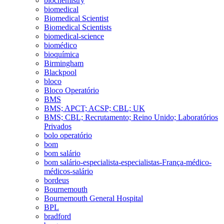
biochemistry
biomedical
Biomedical Scientist
Biomedical Scientists
biomedical-science
biomédico
bioquímica
Birmingham
Blackpool
bloco
Bloco Operatório
BMS
BMS; APCT; ACSP; CBL; UK
BMS; CBL; Recrutamento; Reino Unido; Laboratórios
Privados
bolo operatório
bom
bom salário
bom salário-especialista-especialistas-França-médico-
médicos-salário
bordeus
Bournemouth
Bournemouth General Hospital
BPL
bradford