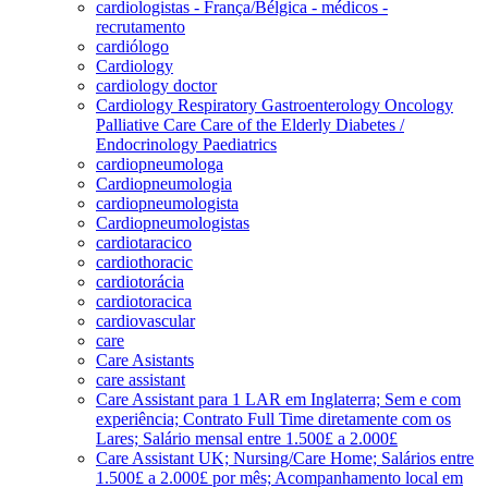
cardiologistas - França/Bélgica - médicos -
recrutamento
cardiólogo
Cardiology
cardiology doctor
Cardiology Respiratory Gastroenterology Oncology
Palliative Care Care of the Elderly Diabetes /
Endocrinology Paediatrics
cardiopneumologa
Cardiopneumologia
cardiopneumologista
Cardiopneumologistas
cardiotaracico
cardiothoracic
cardiotorácia
cardiotoracica
cardiovascular
care
Care Asistants
care assistant
Care Assistant para 1 LAR em Inglaterra; Sem e com
experiência; Contrato Full Time diretamente com os
Lares; Salário mensal entre 1.500£ a 2.000£
Care Assistant UK; Nursing/Care Home; Salários entre
1.500£ a 2.000£ por mês; Acompanhamento local em