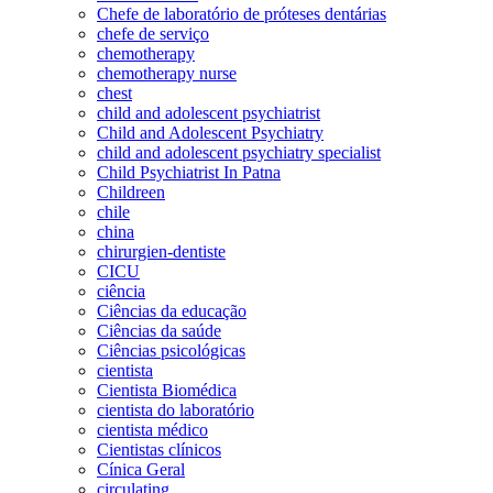
Chefe de laboratório de próteses dentárias
chefe de serviço
chemotherapy
chemotherapy nurse
chest
child and adolescent psychiatrist
Child and Adolescent Psychiatry
child and adolescent psychiatry specialist
Child Psychiatrist In Patna
Childreen
chile
china
chirurgien-dentiste
CICU
ciência
Ciências da educação
Ciências da saúde
Ciências psicológicas
cientista
Cientista Biomédica
cientista do laboratório
cientista médico
Cientistas clínicos
Cínica Geral
circulating