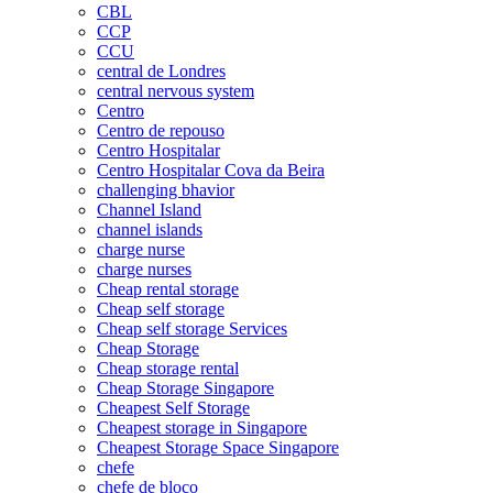
CBL
CCP
CCU
central de Londres
central nervous system
Centro
Centro de repouso
Centro Hospitalar
Centro Hospitalar Cova da Beira
challenging bhavior
Channel Island
channel islands
charge nurse
charge nurses
Cheap rental storage
Cheap self storage
Cheap self storage Services
Cheap Storage
Cheap storage rental
Cheap Storage Singapore
Cheapest Self Storage
Cheapest storage in Singapore
Cheapest Storage Space Singapore
chefe
chefe de bloco