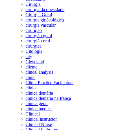
Cirurgia
cirurgia da obesidade
Cirurgia Geral
cirurgia ginécológica
cirurgia vascular
cirurgião
cirurgião geral
cirurgião oral
cirurgica
Citologia
city
Cleveland
cliente
clincal analysis
clinic
Clinic Practice Facilitators
clinica
clinica dentária
clinica dentaria na frança
clínica geral
clínica médica
Clinical
clinical instructor
Clinical Nurse
Clinical Pathology