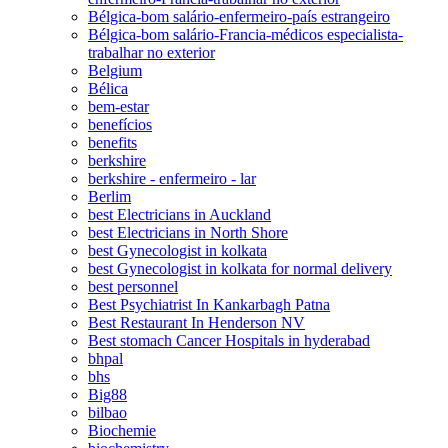
Bélgica-bom salário-enfermeiro-país estrangeiro
Bélgica-bom salário-Francia-médicos especialista-
trabalhar no exterior
Belgium
Bélica
bem-estar
benefícios
benefits
berkshire
berkshire - enfermeiro - lar
Berlim
best Electricians in Auckland
best Electricians in North Shore
best Gynecologist in kolkata
best Gynecologist in kolkata for normal delivery
best personnel
Best Psychiatrist In Kankarbagh Patna
Best Restaurant In Henderson NV
Best stomach Cancer Hospitals in hyderabad
bhpal
bhs
Big88
bilbao
Biochemie