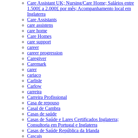
Care Assistant UK; Nursing/Care Home; Salários entre
1.500£ a 2.000£ por mês; Acompanhamento local em
Inglaterra
Care Assistants
care assistens
care home
Care Homes
care support
career
career progression
Caregiver
Caremark
carer
cariaco
Carlisle
Carlow
carreira
Carreira Profissional
Casa de repouso
Casal de Cambra
Casas de saúde
Casas de Saúde e Lares Certificados Inglaterra;
Consultoria em Portugal e Inglaterra
Casas de Saúde República da Irlanda
Cascais