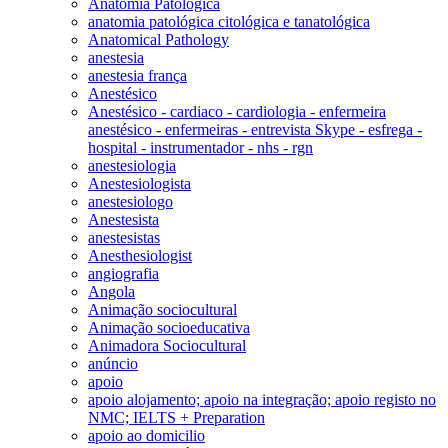
Anatomia Patológica
anatomia patológica citológica e tanatológica
Anatomical Pathology
anestesia
anestesia frança
Anestésico
Anestésico - cardiaco - cardiologia - enfermeira
anestésico - enfermeiras - entrevista Skype - esfrega -
hospital - instrumentador - nhs - rgn
anestesiologia
Anestesiologista
anestesiologo
Anestesista
anestesistas
Anesthesiologist
angiografia
Angola
Animação sociocultural
Animação socioeducativa
Animadora Sociocultural
anúncio
apoio
apoio alojamento; apoio na integração; apoio registo no
NMC; IELTS + Preparation
apoio ao domicilio