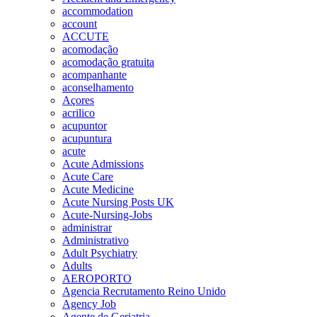
accommodation
account
ACCUTE
acomodação
acomodação gratuita
acompanhante
aconselhamento
Açores
acrilico
acupuntor
acupuntura
acute
Acute Admissions
Acute Care
Acute Medicine
Acute Nursing Posts UK
Acute-Nursing-Jobs
administrar
Administrativo
Adult Psychiatry
Adults
AEROPORTO
Agencia Recrutamento Reino Unido
Agency Job
Agente de Geriatria