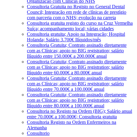
Organização com Clínicas do NHS
Consultoria Gratuita no Registo no General Dental
Council; Integração em rede de clínicas de prestígio
com parceria com o NHS; evolução na carreia
Consultoria gratuita registo do curso na Cruz Vermelha
Suíça; acompanhamento local; várias cidades
Consultoria gratuita; Apoio na Integração; Hospital
Holanda; Salário 3.700€ Ilíquidos/mês
Consultoria Gratuita; Contrato assinado diretamente
com as Clínicas; apoio no BIG registration; salário
Ilíquido entre 150.000€ a 200.000€ anual
Consultoria Gratuita; Contrato assinado diretamente
com as Clínicas; apoio no BIG registration; salário
Ilíquido entre 60.000€ a 80.000€ anual
Consultoria Gratuita; Contrato assinado diretamente
com as Clínicas; apoio no BIG registration; salário
Ilíquido entre 70.000€ a 100.000€ anual
Consultoria Gratuita; Contrato assinado diretamente
com as Clínicas; apoio no BIG registration; salário
Ilíquido entre 80.000€ a 100.000€ anual
Consultoria no Registo na Ordem (BIG); Salário anual
entre 70.000€ a 100.000€; Consultoria gratuita
Consultoria Registo na Ordem Enfermeiros na
Alemanha
Consultorio