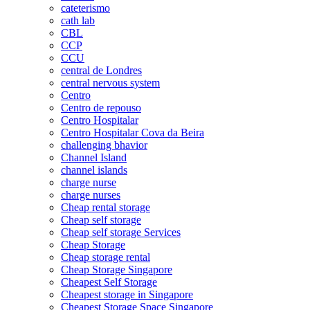
cateterismo
cath lab
CBL
CCP
CCU
central de Londres
central nervous system
Centro
Centro de repouso
Centro Hospitalar
Centro Hospitalar Cova da Beira
challenging bhavior
Channel Island
channel islands
charge nurse
charge nurses
Cheap rental storage
Cheap self storage
Cheap self storage Services
Cheap Storage
Cheap storage rental
Cheap Storage Singapore
Cheapest Self Storage
Cheapest storage in Singapore
Cheapest Storage Space Singapore