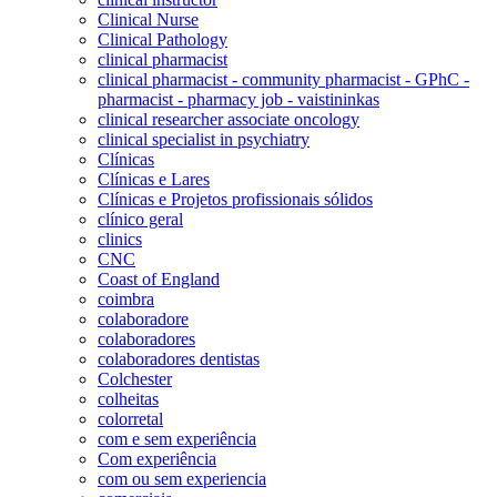
Clinical Nurse
Clinical Pathology
clinical pharmacist
clinical pharmacist - community pharmacist - GPhC -
pharmacist - pharmacy job - vaistininkas
clinical researcher associate oncology
clinical specialist in psychiatry
Clínicas
Clínicas e Lares
Clínicas e Projetos profissionais sólidos
clínico geral
clinics
CNC
Coast of England
coimbra
colaboradore
colaboradores
colaboradores dentistas
Colchester
colheitas
colorretal
com e sem experiência
Com experiência
com ou sem experiencia