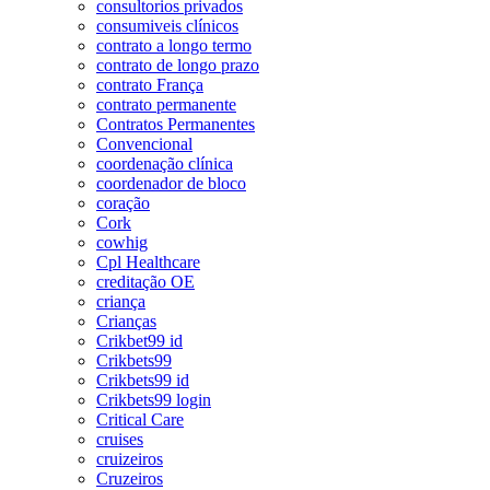
consultorios privados
consumiveis clínicos
contrato a longo termo
contrato de longo prazo
contrato França
contrato permanente
Contratos Permanentes
Convencional
coordenação clínica
coordenador de bloco
coração
Cork
cowhig
Cpl Healthcare
creditação OE
criança
Crianças
Crikbet99 id
Crikbets99
Crikbets99 id
Crikbets99 login
Critical Care
cruises
cruizeiros
Cruzeiros