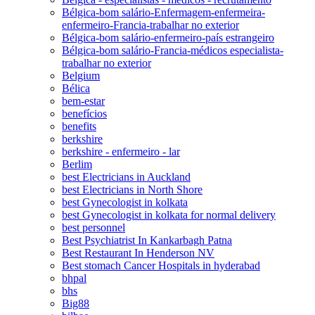
Bélgica-bom salário-Enfermagem-enfermeira-
enfermeiro-Francia-trabalhar no exterior
Bélgica-bom salário-enfermeiro-país estrangeiro
Bélgica-bom salário-Francia-médicos especialista-
trabalhar no exterior
Belgium
Bélica
bem-estar
benefícios
benefits
berkshire
berkshire - enfermeiro - lar
Berlim
best Electricians in Auckland
best Electricians in North Shore
best Gynecologist in kolkata
best Gynecologist in kolkata for normal delivery
best personnel
Best Psychiatrist In Kankarbagh Patna
Best Restaurant In Henderson NV
Best stomach Cancer Hospitals in hyderabad
bhpal
bhs
Big88