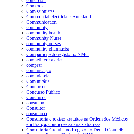
comerciais
Comercial
Comissionistas
Commercial electricians Auckland
Communication
community
community health
Community Nurse
community nurses
community pharmacist
Comparticipado registo no NMC
competitive salaries
comprar
comunicação
comunidade
Comunitária
Concurso
Concurso Público
Concursos
consultant
Consultor
consultoria
Consultoria e registo gratuitos na Ordem dos Médicos
em França; condições salariais atrativas
Consultoria Gratuita no Registo no Dental Council;