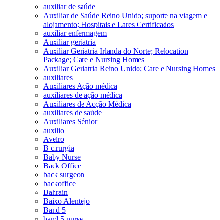
auxiliar de saúde
Auxiliar de Saúde Reino Unido; suporte na viagem e
alojamento; Hospitais e Lares Certificados
auxiliar enfermagem
Auxiliar geriatria
Auxiliar Geriatria Irlanda do Norte; Relocation
Package; Care e Nursing Homes
Auxiliar Geriatria Reino Unido; Care e Nursing Homes
auxiliares
Auxiliares Ação médica
auxiliares de ação médica
Auxiliares de Acção Médica
auxiliares de saúde
Auxiliares Sénior
auxilio
Aveiro
B cirurgia
Baby Nurse
Back Office
back surgeon
backoffice
Bahrain
Baixo Alentejo
Band 5
band 5 nurse