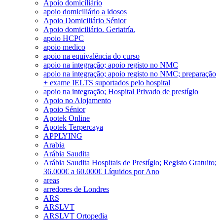
Apoio domiciliário
apoio domiciliário a idosos
Apoio Domiciliário Sénior
Apoio domiciliário. Geriatría.
apoio HCPC
apoio medico
apoio na equivalência do curso
apoio na integração; apoio registo no NMC
apoio na integração; apoio registo no NMC; preparação
+ exame IELTS suportados pelo hospital
apoio na integração; Hospital Privado de prestígio
Apoio no Alojamento
Apoio Sénior
Apotek Online
Apotek Terpercaya
APPLYING
Arabia
Arábia Saudita
Arábia Saudita Hospitais de Prestígio; Registo Gratuito;
36.000€ a 60.000€ Líquidos por Ano
areas
arredores de Londres
ARS
ARSLVT
ARSLVT Ortopedia