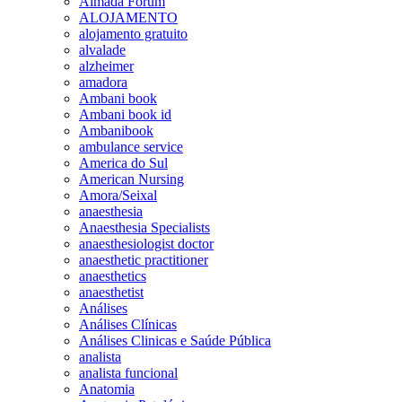
Almada Forum
ALOJAMENTO
alojamento gratuito
alvalade
alzheimer
amadora
Ambani book
Ambani book id
Ambanibook
ambulance service
America do Sul
American Nursing
Amora/Seixal
anaesthesia
Anaesthesia Specialists
anaesthesiologist doctor
anaesthetic practitioner
anaesthetics
anaesthetist
Análises
Análises Clínicas
Análises Clinicas e Saúde Pública
analista
analista funcional
Anatomia