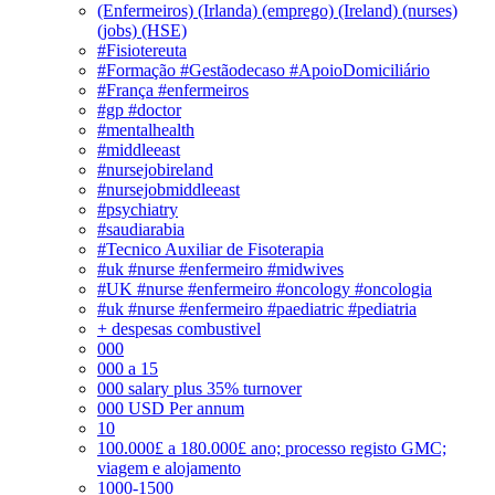
(Enfermeiros) (Irlanda) (emprego) (Ireland) (nurses)
(jobs) (HSE)
#Fisiotereuta
#Formação #Gestãodecaso #ApoioDomiciliário
#França #enfermeiros
#gp #doctor
#mentalhealth
#middleeast
#nursejobireland
#nursejobmiddleeast
#psychiatry
#saudiarabia
#Tecnico Auxiliar de Fisoterapia
#uk #nurse #enfermeiro #midwives
#UK #nurse #enfermeiro #oncology #oncologia
#uk #nurse #enfermeiro #paediatric #pediatria
+ despesas combustivel
000
000 a 15
000 salary plus 35% turnover
000 USD Per annum
10
100.000£ a 180.000£ ano; processo registo GMC;
viagem e alojamento
1000-1500