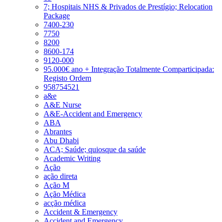
7; Hospitais NHS & Privados de Prestígio; Relocation
Package
7400-230
7750
8200
8600-174
9120-000
95.000€ ano + Integração Totalmente Comparticipada:
Registo Ordem
958754521
a&e
A&E Nurse
A&E-Accident and Emergency
ABA
Abrantes
Abu Dhabi
ACA; Saúde; quiosque da saúde
Academic Writing
Ação
ação direta
Ação M
Ação Médica
acção médica
Accident & Emergency
Accident and Emergency