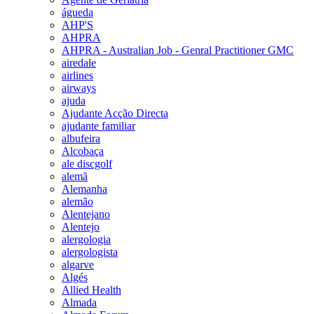
águeda
AHP'S
AHPRA
AHPRA - Australian Job - Genral Practitioner GMC
airedale
airlines
airways
ajuda
Ajudante Acção Directa
ajudante familiar
albufeira
Alcobaça
ale discgolf
alemã
Alemanha
alemão
Alentejano
Alentejo
alergologia
alergologista
algarve
Algés
Allied Health
Almada