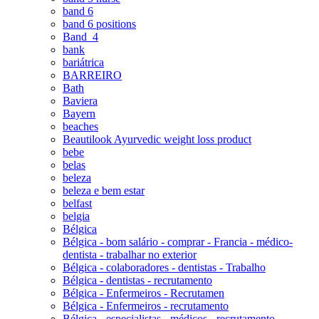
band 6
band 6 positions
Band_4
bank
bariátrica
BARREIRO
Bath
Baviera
Bayern
beaches
Beautilook Ayurvedic weight loss product
bebe
belas
beleza
beleza e bem estar
belfast
belgia
Bélgica
Bélgica - bom salário - comprar - Francia - médico-
dentista - trabalhar no exterior
Bélgica - colaboradores - dentistas - Trabalho
Bélgica - dentistas - recrutamento
Bélgica - Enfermeiros - Recrutamen
Bélgica - Enfermeiros - recrutamento
Bélgica - especialistas - médicos - recrutamento