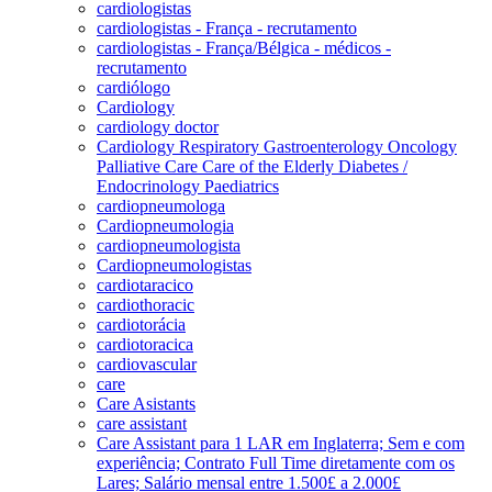
cardiologistas
cardiologistas - França - recrutamento
cardiologistas - França/Bélgica - médicos -
recrutamento
cardiólogo
Cardiology
cardiology doctor
Cardiology Respiratory Gastroenterology Oncology
Palliative Care Care of the Elderly Diabetes /
Endocrinology Paediatrics
cardiopneumologa
Cardiopneumologia
cardiopneumologista
Cardiopneumologistas
cardiotaracico
cardiothoracic
cardiotorácia
cardiotoracica
cardiovascular
care
Care Asistants
care assistant
Care Assistant para 1 LAR em Inglaterra; Sem e com
experiência; Contrato Full Time diretamente com os
Lares; Salário mensal entre 1.500£ a 2.000£