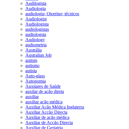
Audilogista
Audiologia
audiologia; Otorrino; técnicos
Audiologist
Audiologista
audiologistas
audiologsta
Audiology
audiometria
Austrália
Australian Job
autism
autismo
autista
Auto-glass
Autonomia
Auxiiares de Saúde
auxilar de ação direta
auxiliar
auxiliar ação médica
Auxiliar Ação Médica Inglaterra
Auxiliar Acção Directa
Auxiliar de ação médica
Auxiliar de Acção Directa
Auxiliar de Geriatria