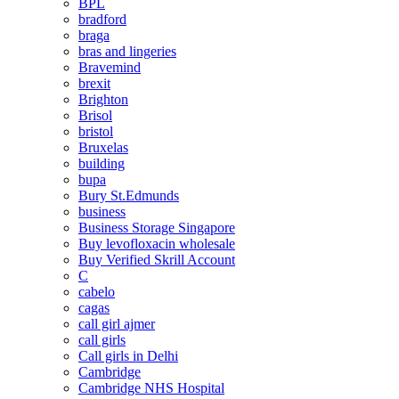
BPL
bradford
braga
bras and lingeries
Bravemind
brexit
Brighton
Brisol
bristol
Bruxelas
building
bupa
Bury St.Edmunds
business
Business Storage Singapore
Buy levofloxacin wholesale
Buy Verified Skrill Account
C
cabelo
cagas
call girl ajmer
call girls
Call girls in Delhi
Cambridge
Cambridge NHS Hospital