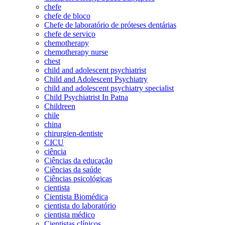
chefe
chefe de bloco
Chefe de laboratório de próteses dentárias
chefe de serviço
chemotherapy
chemotherapy nurse
chest
child and adolescent psychiatrist
Child and Adolescent Psychiatry
child and adolescent psychiatry specialist
Child Psychiatrist In Patna
Childreen
chile
china
chirurgien-dentiste
CICU
ciência
Ciências da educação
Ciências da saúde
Ciências psicológicas
cientista
Cientista Biomédica
cientista do laboratório
cientista médico
Cientistas clínicos