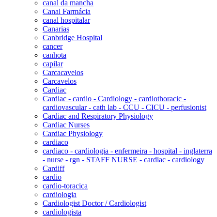
canal da mancha
Canal Farmácia
canal hospitalar
Canarias
Canbridge Hospital
cancer
canhota
capilar
Carcacavelos
Carcavelos
Cardiac
Cardiac - cardio - Cardiology - cardiothoracic -
cardiovascular - cath lab - CCU - CICU - perfusionist
Cardiac and Respiratory Physiology
Cardiac Nurses
Cardiac Physiology
cardiaco
cardiaco - cardiologia - enfermeira - hospital - inglaterra
- nurse - rgn - STAFF NURSE - cardiac - cardiology
Cardiff
cardio
cardio-toracica
cardiologia
Cardiologist Doctor / Cardiologist
cardiologista