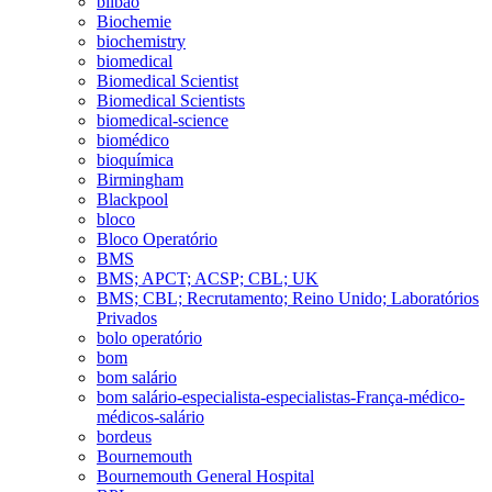
bilbao
Biochemie
biochemistry
biomedical
Biomedical Scientist
Biomedical Scientists
biomedical-science
biomédico
bioquímica
Birmingham
Blackpool
bloco
Bloco Operatório
BMS
BMS; APCT; ACSP; CBL; UK
BMS; CBL; Recrutamento; Reino Unido; Laboratórios
Privados
bolo operatório
bom
bom salário
bom salário-especialista-especialistas-França-médico-
médicos-salário
bordeus
Bournemouth
Bournemouth General Hospital