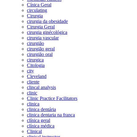
Cínica Geral
circulating
Cirurgia
cirurgia da obesidade
Cirurgia Geral
cirurgia ginécológica
cirurgia vascular
cirurgião
cirurgião geral
cirurgião oral
cirurgica
Citologia
city
Cleveland
cliente
clincal analysis
clinic
Clinic Practice Facilitators
clinica
clinica dentária
clinica dentaria na frança
clínica geral
clínica médica
Clinical
clinical instructor