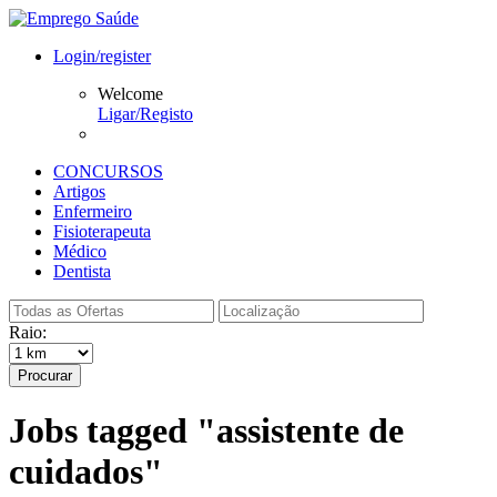
Login/register
Welcome
Ligar/Registo
CONCURSOS
Artigos
Enfermeiro
Fisioterapeuta
Médico
Dentista
Raio:
Procurar
Jobs tagged "assistente de
cuidados"