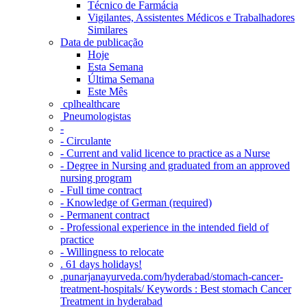
Técnico de Farmácia
Vigilantes, Assistentes Médicos e Trabalhadores
Similares
Data de publicação
Hoje
Esta Semana
Última Semana
Este Mês
‎ cplhealthcare‬
Pneumologistas
-
- Circulante
- Current and valid licence to practice as a Nurse
- Degree in Nursing and graduated from an approved
nursing program
- Full time contract
- Knowledge of German (required)
- Permanent contract
- Professional experience in the intended field of
practice
- Willingness to relocate
. 61 days holidays!
.punarjanayurveda.com/hyderabad/stomach-cancer-
treatment-hospitals/ Keywords : Best stomach Cancer
Treatment in hyderabad