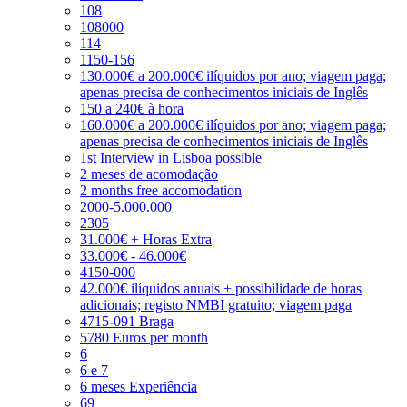
108
108000
114
1150-156
130.000€ a 200.000€ ilíquidos por ano; viagem paga;
apenas precisa de conhecimentos iniciais de Inglês
150 a 240€ à hora
160.000€ a 200.000€ ilíquidos por ano; viagem paga;
apenas precisa de conhecimentos iniciais de Inglês
1st Interview in Lisboa possible
2 meses de acomodação
2 months free accomodation
2000-5.000.000
2305
31.000€ + Horas Extra
33.000€ - 46.000€
4150-000
42.000€ ilíquidos anuais + possibilidade de horas
adicionais; registo NMBI gratuito; viagem paga
4715-091 Braga
5780 Euros per month
6
6 e 7
6 meses Experiência
69