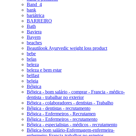
Band_4
bank
bariátrica
BARREIRO
Bath
Baviera
Bayern
beaches
Beautilook Ayurvedic weight loss product
bebe
belas
beleza
beleza e bem estar
belfast
belgia
Bélgica
Bélgica - bom salário - comprar - Francia - médico-
dentista - trabalhar no exterior
Bélgica - colaboradores - dentistas - Trabalho
Bélgica - dentistas - recrutamento
Bélgica - Enfermeiros - Recrutamen
Bélgica - Enfermeiros - recrutamento
Bélgica - especialistas - médicos - recrutamento
Bélgica-bom salário-Enfermagem-enfermeira-
enfermeiro-Francia-trabalhar no exterior