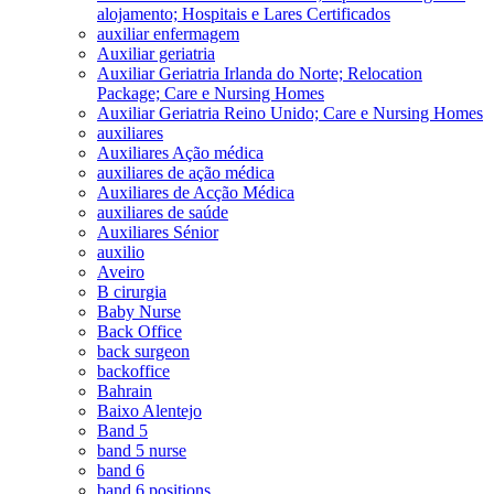
alojamento; Hospitais e Lares Certificados
auxiliar enfermagem
Auxiliar geriatria
Auxiliar Geriatria Irlanda do Norte; Relocation
Package; Care e Nursing Homes
Auxiliar Geriatria Reino Unido; Care e Nursing Homes
auxiliares
Auxiliares Ação médica
auxiliares de ação médica
Auxiliares de Acção Médica
auxiliares de saúde
Auxiliares Sénior
auxilio
Aveiro
B cirurgia
Baby Nurse
Back Office
back surgeon
backoffice
Bahrain
Baixo Alentejo
Band 5
band 5 nurse
band 6
band 6 positions