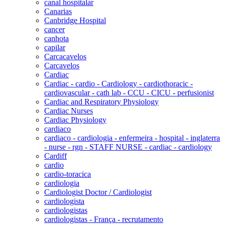
canal hospitalar
Canarias
Canbridge Hospital
cancer
canhota
capilar
Carcacavelos
Carcavelos
Cardiac
Cardiac - cardio - Cardiology - cardiothoracic -
cardiovascular - cath lab - CCU - CICU - perfusionist
Cardiac and Respiratory Physiology
Cardiac Nurses
Cardiac Physiology
cardiaco
cardiaco - cardiologia - enfermeira - hospital - inglaterra
- nurse - rgn - STAFF NURSE - cardiac - cardiology
Cardiff
cardio
cardio-toracica
cardiologia
Cardiologist Doctor / Cardiologist
cardiologista
cardiologistas
cardiologistas - França - recrutamento