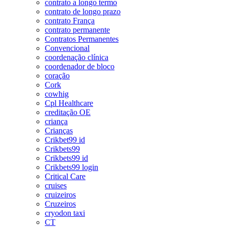
contrato a longo termo
contrato de longo prazo
contrato França
contrato permanente
Contratos Permanentes
Convencional
coordenação clínica
coordenador de bloco
coração
Cork
cowhig
Cpl Healthcare
creditação OE
criança
Crianças
Crikbet99 id
Crikbets99
Crikbets99 id
Crikbets99 login
Critical Care
cruises
cruizeiros
Cruzeiros
cryodon taxi
CT