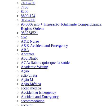
7400-230
7750
8200
8600-174
9120-000
95.000€ ano + Integração Totalmente Comparticipada:
Registo Ordem
958754521
a&e
A&E Nurse
A&E-Accident and Emergency
ABA
Abrantes
Abu Dhabi
ACA; Saúde; quiosque da saúde
Academic Writing
Ação
ação direta
Ação M
Ação Médica
acção médica
Accident & Emergency
Accident and Emergency
accommodation
account