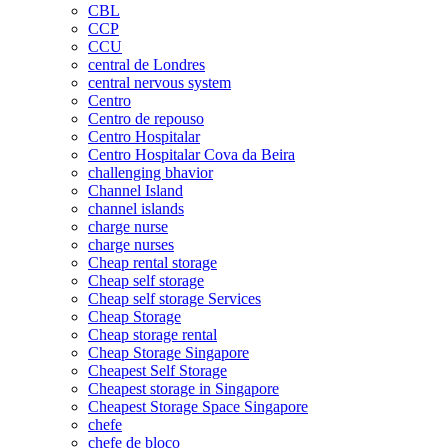
CBL
CCP
CCU
central de Londres
central nervous system
Centro
Centro de repouso
Centro Hospitalar
Centro Hospitalar Cova da Beira
challenging bhavior
Channel Island
channel islands
charge nurse
charge nurses
Cheap rental storage
Cheap self storage
Cheap self storage Services
Cheap Storage
Cheap storage rental
Cheap Storage Singapore
Cheapest Self Storage
Cheapest storage in Singapore
Cheapest Storage Space Singapore
chefe
chefe de bloco