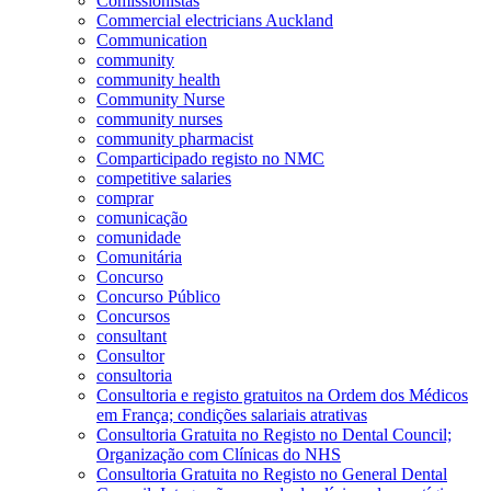
Comissionistas
Commercial electricians Auckland
Communication
community
community health
Community Nurse
community nurses
community pharmacist
Comparticipado registo no NMC
competitive salaries
comprar
comunicação
comunidade
Comunitária
Concurso
Concurso Público
Concursos
consultant
Consultor
consultoria
Consultoria e registo gratuitos na Ordem dos Médicos
em França; condições salariais atrativas
Consultoria Gratuita no Registo no Dental Council;
Organização com Clínicas do NHS
Consultoria Gratuita no Registo no General Dental