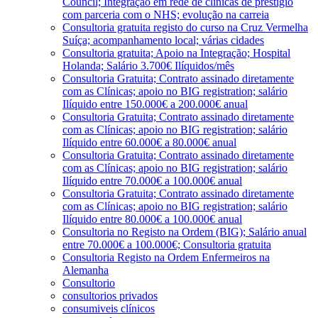
Council; Integração em rede de clínicas de prestígio
com parceria com o NHS; evolução na carreia
Consultoria gratuita registo do curso na Cruz Vermelha
Suíça; acompanhamento local; várias cidades
Consultoria gratuita; Apoio na Integração; Hospital
Holanda; Salário 3.700€ Ilíquidos/mês
Consultoria Gratuita; Contrato assinado diretamente
com as Clínicas; apoio no BIG registration; salário
Ilíquido entre 150.000€ a 200.000€ anual
Consultoria Gratuita; Contrato assinado diretamente
com as Clínicas; apoio no BIG registration; salário
Ilíquido entre 60.000€ a 80.000€ anual
Consultoria Gratuita; Contrato assinado diretamente
com as Clínicas; apoio no BIG registration; salário
Ilíquido entre 70.000€ a 100.000€ anual
Consultoria Gratuita; Contrato assinado diretamente
com as Clínicas; apoio no BIG registration; salário
Ilíquido entre 80.000€ a 100.000€ anual
Consultoria no Registo na Ordem (BIG); Salário anual
entre 70.000€ a 100.000€; Consultoria gratuita
Consultoria Registo na Ordem Enfermeiros na
Alemanha
Consultorio
consultorios privados
consumiveis clínicos