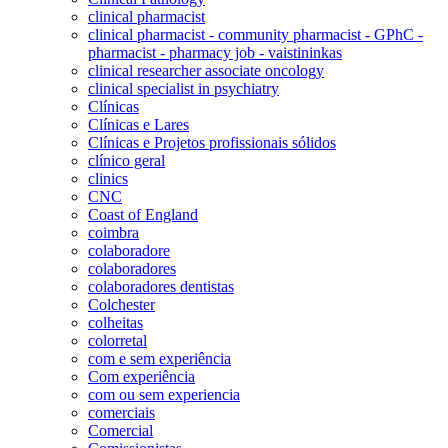
clinical pharmacist
clinical pharmacist - community pharmacist - GPhC -
pharmacist - pharmacy job - vaistininkas
clinical researcher associate oncology
clinical specialist in psychiatry
Clínicas
Clínicas e Lares
Clínicas e Projetos profissionais sólidos
clínico geral
clinics
CNC
Coast of England
coimbra
colaboradore
colaboradores
colaboradores dentistas
Colchester
colheitas
colorretal
com e sem experiência
Com experiência
com ou sem experiencia
comerciais
Comercial