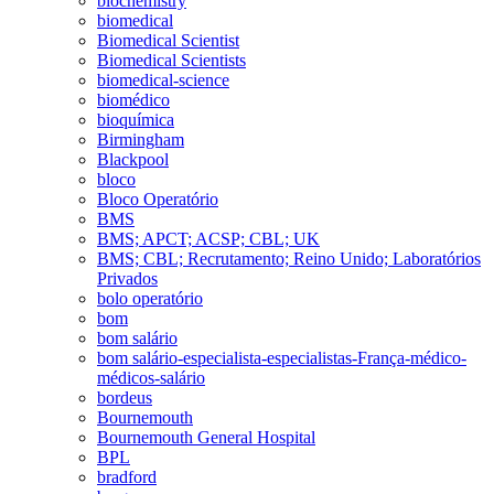
biochemistry
biomedical
Biomedical Scientist
Biomedical Scientists
biomedical-science
biomédico
bioquímica
Birmingham
Blackpool
bloco
Bloco Operatório
BMS
BMS; APCT; ACSP; CBL; UK
BMS; CBL; Recrutamento; Reino Unido; Laboratórios
Privados
bolo operatório
bom
bom salário
bom salário-especialista-especialistas-França-médico-
médicos-salário
bordeus
Bournemouth
Bournemouth General Hospital
BPL
bradford