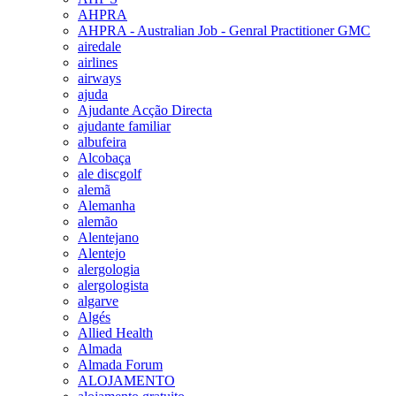
AHPRA
AHPRA - Australian Job - Genral Practitioner GMC
airedale
airlines
airways
ajuda
Ajudante Acção Directa
ajudante familiar
albufeira
Alcobaça
ale discgolf
alemã
Alemanha
alemão
Alentejano
Alentejo
alergologia
alergologista
algarve
Algés
Allied Health
Almada
Almada Forum
ALOJAMENTO