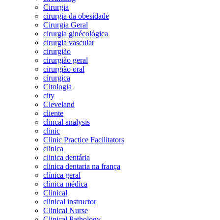
Cirurgia
cirurgia da obesidade
Cirurgia Geral
cirurgia ginécológica
cirurgia vascular
cirurgião
cirurgião geral
cirurgião oral
cirurgica
Citologia
city
Cleveland
cliente
clincal analysis
clinic
Clinic Practice Facilitators
clinica
clinica dentária
clinica dentaria na frança
clínica geral
clínica médica
Clinical
clinical instructor
Clinical Nurse
Clinical Pathology