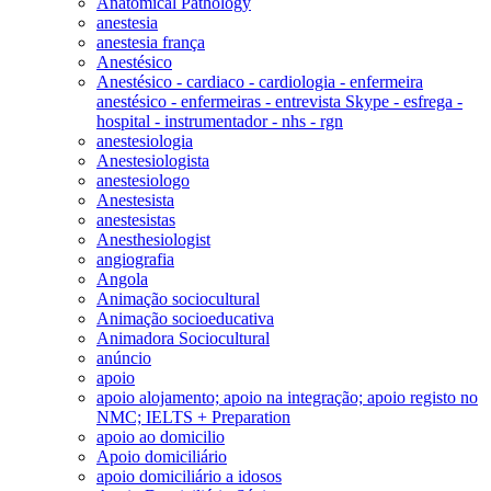
Anatomical Pathology
anestesia
anestesia frança
Anestésico
Anestésico - cardiaco - cardiologia - enfermeira
anestésico - enfermeiras - entrevista Skype - esfrega -
hospital - instrumentador - nhs - rgn
anestesiologia
Anestesiologista
anestesiologo
Anestesista
anestesistas
Anesthesiologist
angiografia
Angola
Animação sociocultural
Animação socioeducativa
Animadora Sociocultural
anúncio
apoio
apoio alojamento; apoio na integração; apoio registo no
NMC; IELTS + Preparation
apoio ao domicilio
Apoio domiciliário
apoio domiciliário a idosos