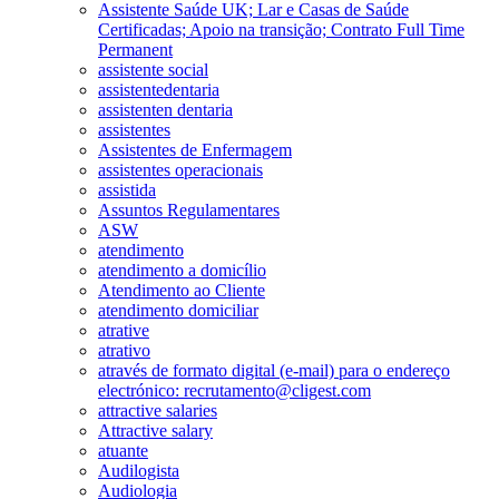
Assistente Saúde UK; Lar e Casas de Saúde
Certificadas; Apoio na transição; Contrato Full Time
Permanent
assistente social
assistentedentaria
assistenten dentaria
assistentes
Assistentes de Enfermagem
assistentes operacionais
assistida
Assuntos Regulamentares
ASW
atendimento
atendimento a domicílio
Atendimento ao Cliente
atendimento domiciliar
atrative
atrativo
através de formato digital (e-mail) para o endereço
electrónico: recrutamento@cligest.com
attractive salaries
Attractive salary
atuante
Audilogista
Audiologia