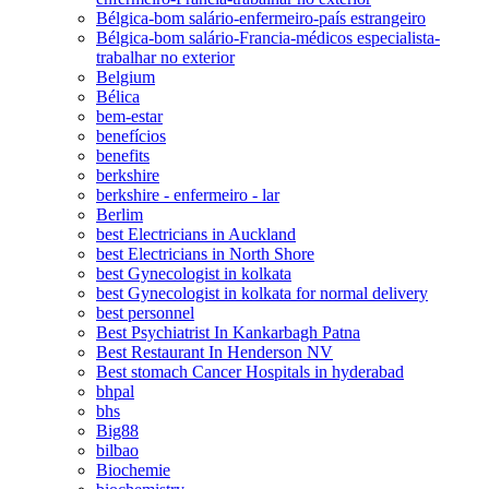
Bélgica-bom salário-enfermeiro-país estrangeiro
Bélgica-bom salário-Francia-médicos especialista-
trabalhar no exterior
Belgium
Bélica
bem-estar
benefícios
benefits
berkshire
berkshire - enfermeiro - lar
Berlim
best Electricians in Auckland
best Electricians in North Shore
best Gynecologist in kolkata
best Gynecologist in kolkata for normal delivery
best personnel
Best Psychiatrist In Kankarbagh Patna
Best Restaurant In Henderson NV
Best stomach Cancer Hospitals in hyderabad
bhpal
bhs
Big88
bilbao
Biochemie