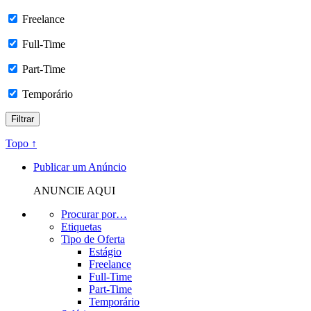
Freelance
Full-Time
Part-Time
Temporário
Topo ↑
Publicar um Anúncio
ANUNCIE AQUI
Procurar por…
Etiquetas
Tipo de Oferta
Estágio
Freelance
Full-Time
Part-Time
Temporário