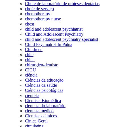
Chefe de laboratório de próteses dentárias
chefe de serviço
chemotherapy
chemotherapy nurse
chest
child and adolescent psychiatrist
Child and Adolescent Psychiatry
child and adolescent psychiatry specialist
Child Psychiatrist In Patna
Childreen
chile
china
chirurgien-dentiste
CICU
ciência
Ciências da educação
Ciências da saúde
Ciências psicológicas
cientista
Cientista Biomédica
cientista do laboratório
cientista médico
Cientistas clínicos
Cínica Geral
circulating