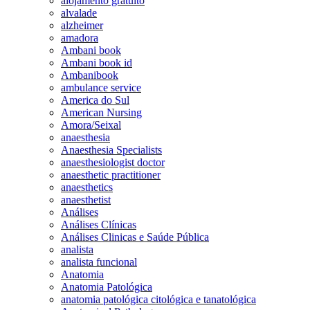
alojamento gratuito
alvalade
alzheimer
amadora
Ambani book
Ambani book id
Ambanibook
ambulance service
America do Sul
American Nursing
Amora/Seixal
anaesthesia
Anaesthesia Specialists
anaesthesiologist doctor
anaesthetic practitioner
anaesthetics
anaesthetist
Análises
Análises Clínicas
Análises Clinicas e Saúde Pública
analista
analista funcional
Anatomia
Anatomia Patológica
anatomia patológica citológica e tanatológica