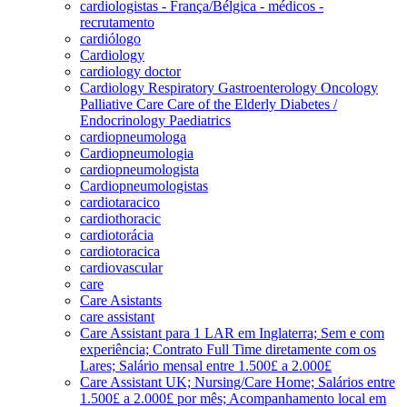
cardiologistas - França/Bélgica - médicos -
recrutamento
cardiólogo
Cardiology
cardiology doctor
Cardiology Respiratory Gastroenterology Oncology
Palliative Care Care of the Elderly Diabetes /
Endocrinology Paediatrics
cardiopneumologa
Cardiopneumologia
cardiopneumologista
Cardiopneumologistas
cardiotaracico
cardiothoracic
cardiotorácia
cardiotoracica
cardiovascular
care
Care Asistants
care assistant
Care Assistant para 1 LAR em Inglaterra; Sem e com
experiência; Contrato Full Time diretamente com os
Lares; Salário mensal entre 1.500£ a 2.000£
Care Assistant UK; Nursing/Care Home; Salários entre
1.500£ a 2.000£ por mês; Acompanhamento local em