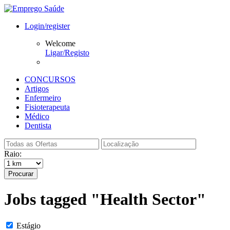
Login/register
Welcome
Ligar/Registo
CONCURSOS
Artigos
Enfermeiro
Fisioterapeuta
Médico
Dentista
Raio:
Procurar
Jobs tagged "Health Sector"
Estágio