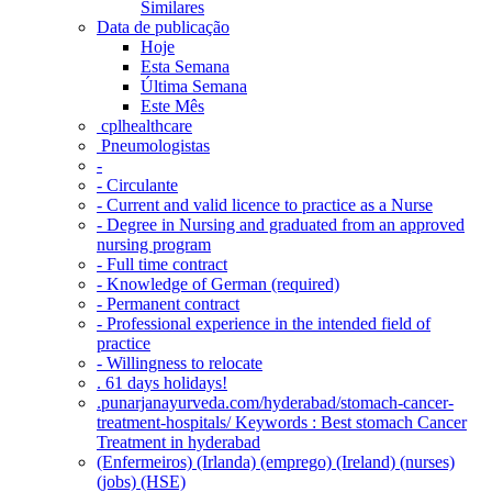
Similares
Data de publicação
Hoje
Esta Semana
Última Semana
Este Mês
‎ cplhealthcare‬
Pneumologistas
-
- Circulante
- Current and valid licence to practice as a Nurse
- Degree in Nursing and graduated from an approved
nursing program
- Full time contract
- Knowledge of German (required)
- Permanent contract
- Professional experience in the intended field of
practice
- Willingness to relocate
. 61 days holidays!
.punarjanayurveda.com/hyderabad/stomach-cancer-
treatment-hospitals/ Keywords : Best stomach Cancer
Treatment in hyderabad
(Enfermeiros) (Irlanda) (emprego) (Ireland) (nurses)
(jobs) (HSE)