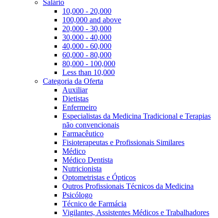
Salário
10,000 - 20,000
100,000 and above
20,000 - 30,000
30,000 - 40,000
40,000 - 60,000
60,000 - 80,000
80,000 - 100,000
Less than 10,000
Categoria da Oferta
Auxiliar
Dietistas
Enfermeiro
Especialistas da Medicina Tradicional e Terapias
não convencionais
Farmacêutico
Fisioterapeutas e Profissionais Similares
Médico
Médico Dentista
Nutricionista
Optometristas e Ópticos
Outros Profissionais Técnicos da Medicina
Psicólogo
Técnico de Farmácia
Vigilantes, Assistentes Médicos e Trabalhadores