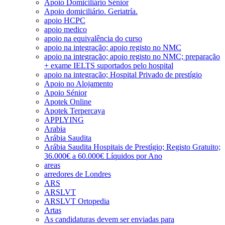
Apoio Domiciliário Sénior
Apoio domiciliário. Geriatría.
apoio HCPC
apoio medico
apoio na equivalência do curso
apoio na integração; apoio registo no NMC
apoio na integração; apoio registo no NMC; preparação
+ exame IELTS suportados pelo hospital
apoio na integração; Hospital Privado de prestígio
Apoio no Alojamento
Apoio Sénior
Apotek Online
Apotek Terpercaya
APPLYING
Arabia
Arábia Saudita
Arábia Saudita Hospitais de Prestígio; Registo Gratuito;
36.000€ a 60.000€ Líquidos por Ano
areas
arredores de Londres
ARS
ARSLVT
ARSLVT Ortopedia
Artas
As candidaturas devem ser enviadas para