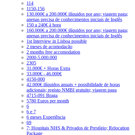
114
1150-156
130.000€ a 200.000€ ilíquidos por ano; viagem paga;
apenas precisa de conhecimentos iniciais de Inglês
150 a 240€ à hora
160.000€ a 200.000€ ilíquidos por ano; viagem paga;
apenas precisa de conhecimentos iniciais de Inglês
1st Interview in Lisboa possible
2 meses de acomodação
2 months free accomodation
2000-5.000.000
2305
31.000€ + Horas Extra
33.000€ - 46.000€
4150-000
42.000€ ilíquidos anuais + possibilidade de horas
adicionais; registo NMBI gratuito; viagem paga
4715-091 Braga
5780 Euros per month
6
6 e 7
6 meses Experiência
69
7; Hospitais NHS & Privados de Prestígio; Relocation
Package