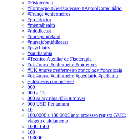
#Fisiotereuta
#Formação #Gestãodecaso #ApoioDomiciliário
#França #enfermeiros
#gp #doctor
#mentalhealth
#middleeast
#nursejobireland
#nursejobmiddleeast
#psychiatry
#saudiarabia
#Tecnico Auxiliar de Fisoterapia
#uk #nurse #enfermeiro #midwives
#UK #nurse #enfermeiro #oncology #oncologia
#uk #nurse #enfermeiro #paediatric #pediatria
+ despesas combustivel
000
000 a 15
000 salary plus 35% turnover
000 USD Per annum
10
100.000£ a 180.000£ ano; processo registo GMC;
viagem e alojamento
1000-1500
108
108000