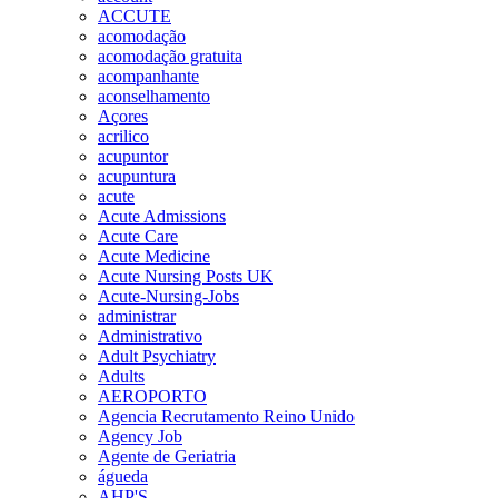
ACCUTE
acomodação
acomodação gratuita
acompanhante
aconselhamento
Açores
acrilico
acupuntor
acupuntura
acute
Acute Admissions
Acute Care
Acute Medicine
Acute Nursing Posts UK
Acute-Nursing-Jobs
administrar
Administrativo
Adult Psychiatry
Adults
AEROPORTO
Agencia Recrutamento Reino Unido
Agency Job
Agente de Geriatria
águeda
AHP'S