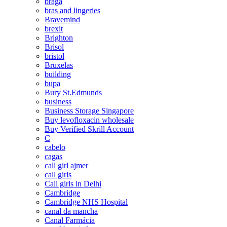
braga
bras and lingeries
Bravemind
brexit
Brighton
Brisol
bristol
Bruxelas
building
bupa
Bury St.Edmunds
business
Business Storage Singapore
Buy levofloxacin wholesale
Buy Verified Skrill Account
C
cabelo
cagas
call girl ajmer
call girls
Call girls in Delhi
Cambridge
Cambridge NHS Hospital
canal da mancha
Canal Farmácia