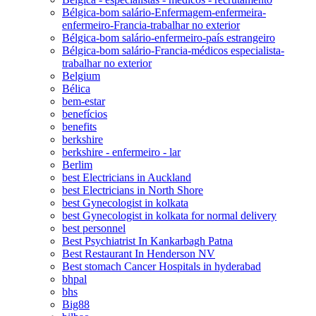
Bélgica-bom salário-Enfermagem-enfermeira-
enfermeiro-Francia-trabalhar no exterior
Bélgica-bom salário-enfermeiro-país estrangeiro
Bélgica-bom salário-Francia-médicos especialista-
trabalhar no exterior
Belgium
Bélica
bem-estar
benefícios
benefits
berkshire
berkshire - enfermeiro - lar
Berlim
best Electricians in Auckland
best Electricians in North Shore
best Gynecologist in kolkata
best Gynecologist in kolkata for normal delivery
best personnel
Best Psychiatrist In Kankarbagh Patna
Best Restaurant In Henderson NV
Best stomach Cancer Hospitals in hyderabad
bhpal
bhs
Big88