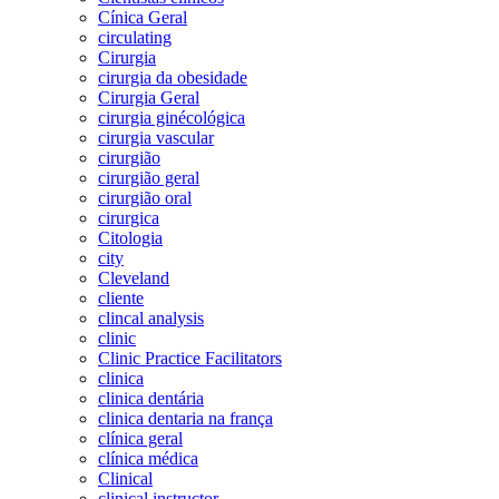
Cínica Geral
circulating
Cirurgia
cirurgia da obesidade
Cirurgia Geral
cirurgia ginécológica
cirurgia vascular
cirurgião
cirurgião geral
cirurgião oral
cirurgica
Citologia
city
Cleveland
cliente
clincal analysis
clinic
Clinic Practice Facilitators
clinica
clinica dentária
clinica dentaria na frança
clínica geral
clínica médica
Clinical
clinical instructor