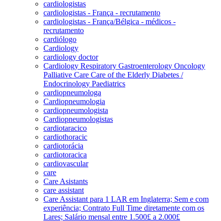
cardiologistas
cardiologistas - França - recrutamento
cardiologistas - França/Bélgica - médicos -
recrutamento
cardiólogo
Cardiology
cardiology doctor
Cardiology Respiratory Gastroenterology Oncology
Palliative Care Care of the Elderly Diabetes /
Endocrinology Paediatrics
cardiopneumologa
Cardiopneumologia
cardiopneumologista
Cardiopneumologistas
cardiotaracico
cardiothoracic
cardiotorácia
cardiotoracica
cardiovascular
care
Care Asistants
care assistant
Care Assistant para 1 LAR em Inglaterra; Sem e com
experiência; Contrato Full Time diretamente com os
Lares; Salário mensal entre 1.500£ a 2.000£