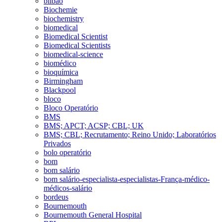
bilbao
Biochemie
biochemistry
biomedical
Biomedical Scientist
Biomedical Scientists
biomedical-science
biomédico
bioquímica
Birmingham
Blackpool
bloco
Bloco Operatório
BMS
BMS; APCT; ACSP; CBL; UK
BMS; CBL; Recrutamento; Reino Unido; Laboratórios
Privados
bolo operatório
bom
bom salário
bom salário-especialista-especialistas-França-médico-
médicos-salário
bordeus
Bournemouth
Bournemouth General Hospital