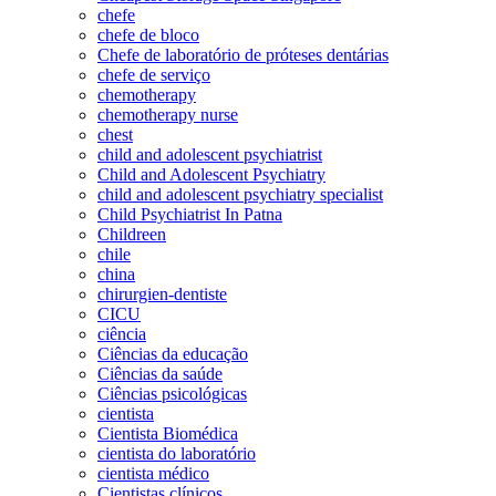
chefe
chefe de bloco
Chefe de laboratório de próteses dentárias
chefe de serviço
chemotherapy
chemotherapy nurse
chest
child and adolescent psychiatrist
Child and Adolescent Psychiatry
child and adolescent psychiatry specialist
Child Psychiatrist In Patna
Childreen
chile
china
chirurgien-dentiste
CICU
ciência
Ciências da educação
Ciências da saúde
Ciências psicológicas
cientista
Cientista Biomédica
cientista do laboratório
cientista médico
Cientistas clínicos