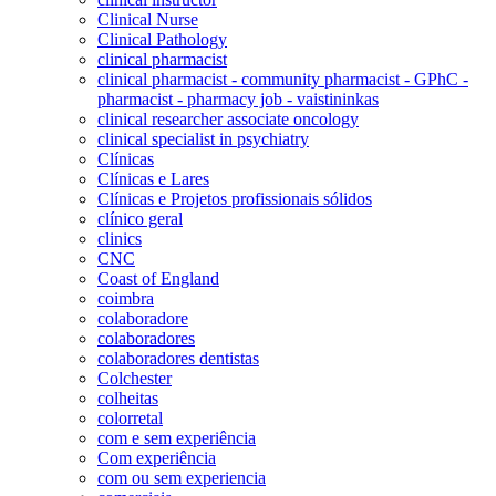
Clinical Nurse
Clinical Pathology
clinical pharmacist
clinical pharmacist - community pharmacist - GPhC -
pharmacist - pharmacy job - vaistininkas
clinical researcher associate oncology
clinical specialist in psychiatry
Clínicas
Clínicas e Lares
Clínicas e Projetos profissionais sólidos
clínico geral
clinics
CNC
Coast of England
coimbra
colaboradore
colaboradores
colaboradores dentistas
Colchester
colheitas
colorretal
com e sem experiência
Com experiência
com ou sem experiencia