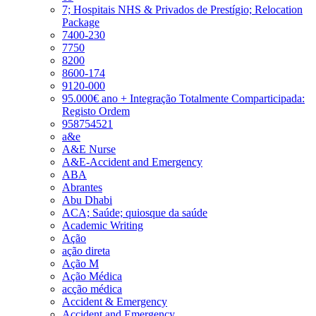
7; Hospitais NHS & Privados de Prestígio; Relocation
Package
7400-230
7750
8200
8600-174
9120-000
95.000€ ano + Integração Totalmente Comparticipada:
Registo Ordem
958754521
a&e
A&E Nurse
A&E-Accident and Emergency
ABA
Abrantes
Abu Dhabi
ACA; Saúde; quiosque da saúde
Academic Writing
Ação
ação direta
Ação M
Ação Médica
acção médica
Accident & Emergency
Accident and Emergency