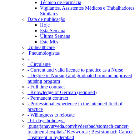
Técnico de Farmácia
Vigilantes, Assistentes Médicos e Trabalhadores
Similares
Data de publicação
Hoje
Esta Semana
Última Semana
Este Mês
‎ cplhealthcare‬
Pneumologistas
-
- Circulante
- Current and valid licence to practice as a Nurse
- Degree in Nursing and graduated from an approved
nursing program
- Full time contract
- Knowledge of German (required)
- Permanent contract
- Professional experience in the intended field of
practice
- Willingness to relocate
. 61 days holidays!
.punarjanayurveda.com/hyderabad/stomach-cancer-
treatment-hospitals/ Keywords : Best stomach Cancer
Treatment in hyderabad