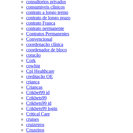
consultorios privados
consumiveis clínicos
contrato a longo termo
contrato de longo prazo
contrato França
contrato permanente
Contratos Permanentes
Convencional
coordenação clínica
coordenador de bloco
coração
Cork
cowhig
Cpl Healthcare
creditação OE
criança
Crianças
Crikbet99 id
Crikbets99
Crikbets99 id
Crikbets99 login
Critical Care
cruises
cruizeiros
Cruzeiros