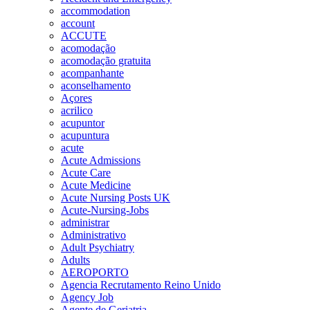
accommodation
account
ACCUTE
acomodação
acomodação gratuita
acompanhante
aconselhamento
Açores
acrilico
acupuntor
acupuntura
acute
Acute Admissions
Acute Care
Acute Medicine
Acute Nursing Posts UK
Acute-Nursing-Jobs
administrar
Administrativo
Adult Psychiatry
Adults
AEROPORTO
Agencia Recrutamento Reino Unido
Agency Job
Agente de Geriatria