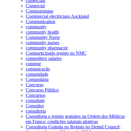
comerciais
Comercial
Comissionistas
Commercial electricians Auckland
Communication
community
community health
Community Nurse
community nurses
community pharmacist
Comparticipado registo no NMC
competitive salaries
comprar
comunicação
comunidade
Comunitária
Concurso
Concurso Público
Concursos
consultant
Consultor
consultoria
Consultoria e registo gratuitos na Ordem dos Médicos
em França; condições salariais atrativas
Consultoria Gratuita no Registo no Dental Council;