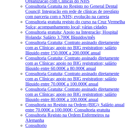
Organização com Clínicas do NHS
Consultoria Gratuita no Registo no General Dental
Council; Integração em rede de clínicas de prestígio
com parceria com o NHS; evolução na carreia
Consultoria gratuita registo do curso na Cruz Vermelha
Suíça; acompanhamento local; várias cidades
Consultoria gratuita; Apoio na Integração; Hospital
Holanda; Salário 3.700€ Ilíquidos/mês
Consultoria Gratuita; Contrato assinado diretamente
com as Clínicas; apoio no BIG registration; salário
Ilíquido entre 150.000€ a 200.000€ anual
Consultoria Gratuita; Contrato assinado diretamente
com as Clínicas; apoio no BIG registration; salário
Ilíquido entre 60.000€ a 80.000€ anual
Consultoria Gratuita; Contrato assinado diretamente
com as Clínicas; apoio no BIG registration; salário
Ilíquido entre 70.000€ a 100.000€ anual
Consultoria Gratuita; Contrato assinado diretamente
com as Clínicas; apoio no BIG registration; salário
Ilíquido entre 80.000€ a 100.000€ anual
Consultoria no Registo na Ordem (BIG); Salário anual
entre 70.000€ a 100.000€; Consultoria gratuita
Consultoria Registo na Ordem Enfermeiros na
Alemanha
Consultorio