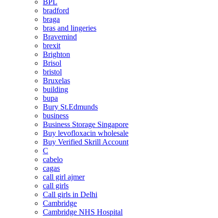
BPL
bradford
braga
bras and lingeries
Bravemind
brexit
Brighton
Brisol
bristol
Bruxelas
building
bupa
Bury St.Edmunds
business
Business Storage Singapore
Buy levofloxacin wholesale
Buy Verified Skrill Account
C
cabelo
cagas
call girl ajmer
call girls
Call girls in Delhi
Cambridge
Cambridge NHS Hospital