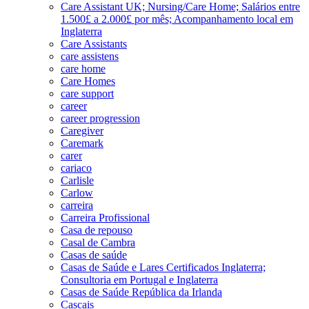
Care Assistant UK; Nursing/Care Home; Salários entre
1.500£ a 2.000£ por mês; Acompanhamento local em
Inglaterra
Care Assistants
care assistens
care home
Care Homes
care support
career
career progression
Caregiver
Caremark
carer
cariaco
Carlisle
Carlow
carreira
Carreira Profissional
Casa de repouso
Casal de Cambra
Casas de saúde
Casas de Saúde e Lares Certificados Inglaterra;
Consultoria em Portugal e Inglaterra
Casas de Saúde República da Irlanda
Cascais