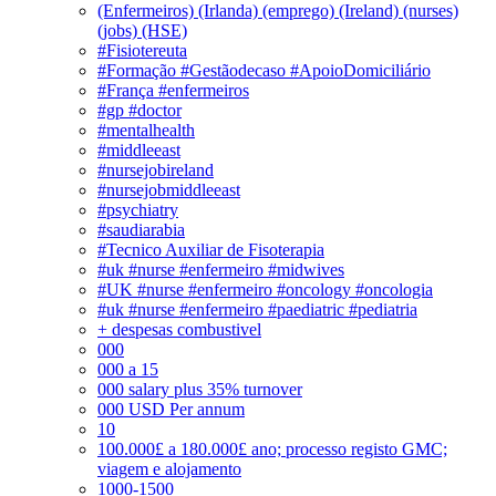
(Enfermeiros) (Irlanda) (emprego) (Ireland) (nurses)
(jobs) (HSE)
#Fisiotereuta
#Formação #Gestãodecaso #ApoioDomiciliário
#França #enfermeiros
#gp #doctor
#mentalhealth
#middleeast
#nursejobireland
#nursejobmiddleeast
#psychiatry
#saudiarabia
#Tecnico Auxiliar de Fisoterapia
#uk #nurse #enfermeiro #midwives
#UK #nurse #enfermeiro #oncology #oncologia
#uk #nurse #enfermeiro #paediatric #pediatria
+ despesas combustivel
000
000 a 15
000 salary plus 35% turnover
000 USD Per annum
10
100.000£ a 180.000£ ano; processo registo GMC;
viagem e alojamento
1000-1500