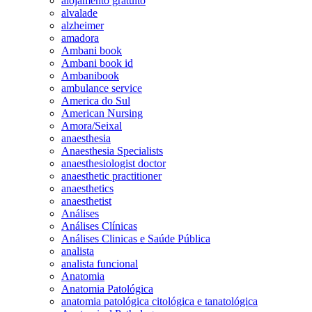
alojamento gratuito
alvalade
alzheimer
amadora
Ambani book
Ambani book id
Ambanibook
ambulance service
America do Sul
American Nursing
Amora/Seixal
anaesthesia
Anaesthesia Specialists
anaesthesiologist doctor
anaesthetic practitioner
anaesthetics
anaesthetist
Análises
Análises Clínicas
Análises Clinicas e Saúde Pública
analista
analista funcional
Anatomia
Anatomia Patológica
anatomia patológica citológica e tanatológica