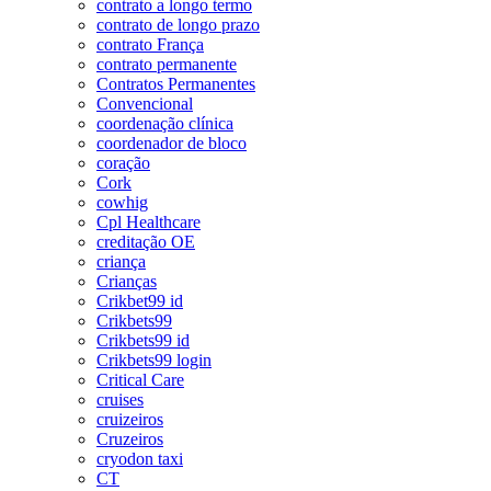
contrato a longo termo
contrato de longo prazo
contrato França
contrato permanente
Contratos Permanentes
Convencional
coordenação clínica
coordenador de bloco
coração
Cork
cowhig
Cpl Healthcare
creditação OE
criança
Crianças
Crikbet99 id
Crikbets99
Crikbets99 id
Crikbets99 login
Critical Care
cruises
cruizeiros
Cruzeiros
cryodon taxi
CT