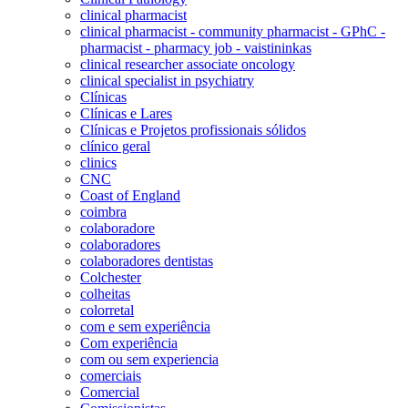
clinical pharmacist
clinical pharmacist - community pharmacist - GPhC -
pharmacist - pharmacy job - vaistininkas
clinical researcher associate oncology
clinical specialist in psychiatry
Clínicas
Clínicas e Lares
Clínicas e Projetos profissionais sólidos
clínico geral
clinics
CNC
Coast of England
coimbra
colaboradore
colaboradores
colaboradores dentistas
Colchester
colheitas
colorretal
com e sem experiência
Com experiência
com ou sem experiencia
comerciais
Comercial