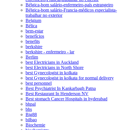
Bélgica-bom salário-enfermeiro-país estrangeiro
Bélgica-bom salário-Francia-médicos especialista-
trabalhar no exterior
Belgium
Bélica
bem-estar
benefícios
benefits
berkshire
berkshire - enfermeiro - lar
Berlim
best Electricians in Auckland
best Electricians in North Shore
best Gynecologist in kolkata
best Gynecologist in kolkata for normal delivery
best personnel
Best Psychiatrist In Kankarbagh Patna
Best Restaurant In Henderson NV
Best stomach Cancer Hospitals in hyderabad
bhpal
bhs
Big88
bilbao
Biochemie