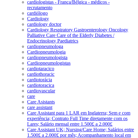
cardiologistas - França/Bélgica - médicos -
recrutamento
cardiólogo
Cardiology
cardiology doctor
Cardiology Respiratory Gastroenterology Oncology
Palliative Care Care of the Elderly Diabetes /
Endocrinology Paediatrics
cardiopneumologa
Cardiopneumologia
cardiopneumologista
Cardiopneumologistas
cardiotaracico
cardiothoracic
cardiotorácia
cardiotoracica
cardiovascular
care
Care Asistants
care assistant
Care Assistant para 1 LAR em Inglaterra; Sem e com
experiência; Contrato Full Time diretamente com os
Lares; Salário mensal entre 1.500£ a 2.000£
Care Assistant UK; Nursing/Care Home; Salários entre
1.500£ a 2.000£ por mês; Acompanhamento local em