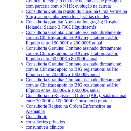
Council; Integração em rede de clínicas de prestígio
com parceria com o NHS; evolução na carreia
Consultoria gratuita registo do curso na Cruz Vermelha
Suíça; acompanhamento local; várias cidades
Consultoria gratuita; Apoio na Integração; Hospital
Holanda; Salário 3.700€ Ilíquidos/mês
Consultoria Gratuita; Contrato assinado diretamente
com as Clínicas; apoio no BIG registration; salário
Ilíquido entre 150.000€ a 200.000€ anual
Consultoria Gratuita; Contrato assinado diretamente
com as Clínicas; apoio no BIG registration; salário
Ilíquido entre 60.000€ a 80.000€ anual
Consultoria Gratuita; Contrato assinado diretamente
com as Clínicas; apoio no BIG registration; salário
Ilíquido entre 70.000€ a 100.000€ anual
Consultoria Gratuita; Contrato assinado diretamente
com as Clínicas; apoio no BIG registration; salário
Ilíquido entre 80.000€ a 100.000€ anual
Consultoria no Registo na Ordem (BIG); Salário anual
entre 70.000€ a 100.000€; Consultoria gratuita
Consultoria Registo na Ordem Enfermeiros na
Alemanha
Consultorio
consultorios privados
consumiveis clínicos