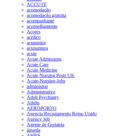
ACCUTE
acomodação
acomodação gratuita
acompanhante
aconselhamento
Açores
acrilico
acupuntor
acupuntura
acute
Acute Admissions
Acute Care
Acute Medicine
Acute Nursing Posts UK
Acute-Nursing-Jobs
administrar
Administrativo
Adult Psychiatry
Adults
AEROPORTO
Agencia Recrutamento Reino Unido
Agency Job
Agente de Geriatria
águeda
AHP'S