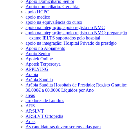
Apoio Domiciliário Sénior
Apoio domiciliário. Geriatría.
apoio HCPC
apoio medico
apoio na equivalência do curso
apoio na integração; apoio registo no NMC
apoio na integração; apoio registo no NMC; preparação
+ exame IELTS suportados pelo hospital
apoio na integração; Hospital Privado de prestígio
Apoio no Alojamento
Apoio Sénior
Apotek Online
Apotek Terpercaya
APPLYING
Arabia
Arábia Saudita
Arábia Saudita Hospitais de Prestígio; Registo Gratuito;
36.000€ a 60.000€ Líquidos por Ano
areas
arredores de Londres
ARS
ARSLVT
ARSLVT Ortopedia
Artas
As candidaturas devem ser enviadas para