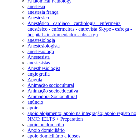
Anatomical Pathology
anestesia
anestesia frança
Anestésico
Anestésico - cardiaco - cardiologia - enfermeira
anestésico - enfermeiras - entrevista Skype - esfrega -
hospital - instrumentador - nhs - rgn
anestesiologia
Anestesiologista
anestesiologo
Anestesista
anestesistas
Anesthesiologist
angiografia
Angola
Animação sociocultural
Animação socioeducativa
Animadora Sociocultural
anúncio
apoio
apoio alojamento; apoio na integração; apoio registo no
NMC; IELTS + Preparation
apoio ao domicilio
Apoio domiciliário
apoio domiciliário a idosos