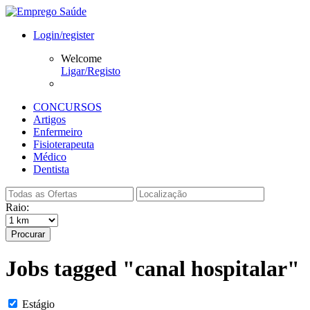
Login/register
Welcome
Ligar/Registo
CONCURSOS
Artigos
Enfermeiro
Fisioterapeuta
Médico
Dentista
Raio:
Procurar
Jobs tagged "canal hospitalar"
Estágio