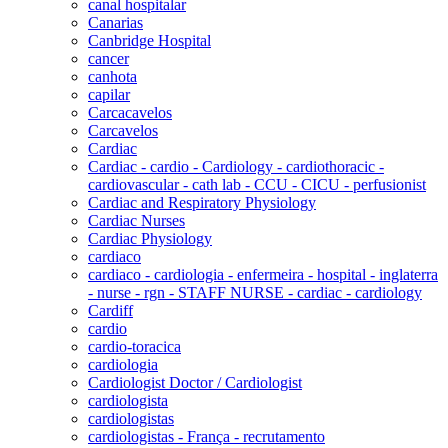
canal hospitalar
Canarias
Canbridge Hospital
cancer
canhota
capilar
Carcacavelos
Carcavelos
Cardiac
Cardiac - cardio - Cardiology - cardiothoracic -
cardiovascular - cath lab - CCU - CICU - perfusionist
Cardiac and Respiratory Physiology
Cardiac Nurses
Cardiac Physiology
cardiaco
cardiaco - cardiologia - enfermeira - hospital - inglaterra
- nurse - rgn - STAFF NURSE - cardiac - cardiology
Cardiff
cardio
cardio-toracica
cardiologia
Cardiologist Doctor / Cardiologist
cardiologista
cardiologistas
cardiologistas - França - recrutamento