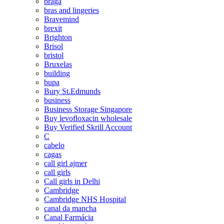
braga
bras and lingeries
Bravemind
brexit
Brighton
Brisol
bristol
Bruxelas
building
bupa
Bury St.Edmunds
business
Business Storage Singapore
Buy levofloxacin wholesale
Buy Verified Skrill Account
C
cabelo
cagas
call girl ajmer
call girls
Call girls in Delhi
Cambridge
Cambridge NHS Hospital
canal da mancha
Canal Farmácia