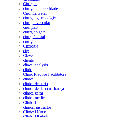
Cirurgia
cirurgia da obesidade
Cirurgia Geral
cirurgia ginécológica
cirurgia vascular
cirurgião
cirurgião geral
cirurgião oral
cirurgica
Citologia
city
Cleveland
cliente
clincal analysis
clinic
Clinic Practice Facilitators
clinica
clinica dentária
clinica dentaria na frança
clínica geral
clínica médica
Clinical
clinical instructor
Clinical Nurse
Clinical Pathology