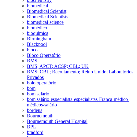
biochemistry
biomedical
Biomedical Scientist
Biomedical Scientists
biomedical-science
biomédico
bioquímica
Birmingham
Blackpool
bloco
Bloco Operatório
BMS
BMS; APCT; ACSP; CBL; UK
BMS; CBL; Recrutamento; Reino Unido; Laboratórios
Privados
bolo operatório
bom
bom salário
bom salário-especialista-especialistas-França-médico-
médicos-salário
bordeus
Bournemouth
Bournemouth General Hospital
BPL
bradford