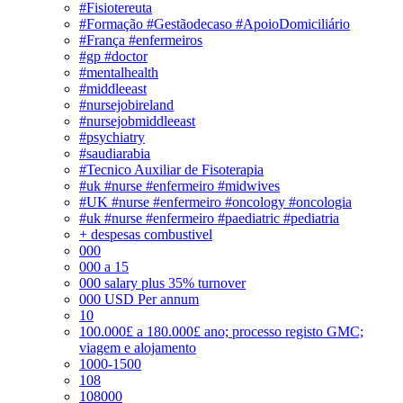
#Fisiotereuta
#Formação #Gestãodecaso #ApoioDomiciliário
#França #enfermeiros
#gp #doctor
#mentalhealth
#middleeast
#nursejobireland
#nursejobmiddleeast
#psychiatry
#saudiarabia
#Tecnico Auxiliar de Fisoterapia
#uk #nurse #enfermeiro #midwives
#UK #nurse #enfermeiro #oncology #oncologia
#uk #nurse #enfermeiro #paediatric #pediatria
+ despesas combustivel
000
000 a 15
000 salary plus 35% turnover
000 USD Per annum
10
100.000£ a 180.000£ ano; processo registo GMC;
viagem e alojamento
1000-1500
108
108000