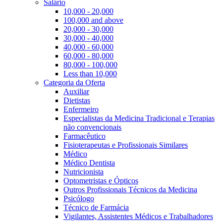
Salário
10,000 - 20,000
100,000 and above
20,000 - 30,000
30,000 - 40,000
40,000 - 60,000
60,000 - 80,000
80,000 - 100,000
Less than 10,000
Categoria da Oferta
Auxiliar
Dietistas
Enfermeiro
Especialistas da Medicina Tradicional e Terapias
não convencionais
Farmacêutico
Fisioterapeutas e Profissionais Similares
Médico
Médico Dentista
Nutricionista
Optometristas e Ópticos
Outros Profissionais Técnicos da Medicina
Psicólogo
Técnico de Farmácia
Vigilantes, Assistentes Médicos e Trabalhadores