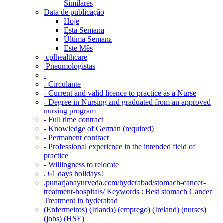
Similares
Data de publicação
Hoje
Esta Semana
Última Semana
Este Mês
‎ cplhealthcare‬
Pneumologistas
-
- Circulante
- Current and valid licence to practice as a Nurse
- Degree in Nursing and graduated from an approved
nursing program
- Full time contract
- Knowledge of German (required)
- Permanent contract
- Professional experience in the intended field of
practice
- Willingness to relocate
. 61 days holidays!
.punarjanayurveda.com/hyderabad/stomach-cancer-
treatment-hospitals/ Keywords : Best stomach Cancer
Treatment in hyderabad
(Enfermeiros) (Irlanda) (emprego) (Ireland) (nurses)
(jobs) (HSE)