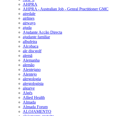
AHPRA
AHPRA - Australian Job - Genral Practitioner GMC
airedale
airlines
airways
ajuda
Ajudante Acção Directa
ajudante familiar
albufeira
Alcobaça
ale discgolf
alemã
Alemanha
alemão
Alentejano
Alentejo
alergologia
alergologista
algarve
Algés
Allied Health
Almada
Almada Forum
ALOJAMENTO