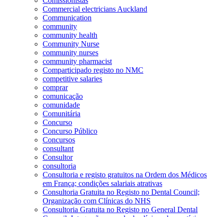
Comissionistas
Commercial electricians Auckland
Communication
community
community health
Community Nurse
community nurses
community pharmacist
Comparticipado registo no NMC
competitive salaries
comprar
comunicação
comunidade
Comunitária
Concurso
Concurso Público
Concursos
consultant
Consultor
consultoria
Consultoria e registo gratuitos na Ordem dos Médicos
em França; condições salariais atrativas
Consultoria Gratuita no Registo no Dental Council;
Organização com Clínicas do NHS
Consultoria Gratuita no Registo no General Dental