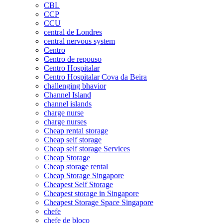
CBL
CCP
CCU
central de Londres
central nervous system
Centro
Centro de repouso
Centro Hospitalar
Centro Hospitalar Cova da Beira
challenging bhavior
Channel Island
channel islands
charge nurse
charge nurses
Cheap rental storage
Cheap self storage
Cheap self storage Services
Cheap Storage
Cheap storage rental
Cheap Storage Singapore
Cheapest Self Storage
Cheapest storage in Singapore
Cheapest Storage Space Singapore
chefe
chefe de bloco