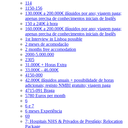
114
1150-156
130.000€ a 200.000€ ilíquidos por ano; viagem paga;
apenas precisa de conhecimentos iniciais de Inglês
150 a 240€ à hora
160.000€ a 200.000€ ilíquidos por ano; viagem paga;
apenas precisa de conhecimentos iniciais de Inglês
1st Interview in Lisboa possible
2 meses de acomodação
2 months free accomodation
2000-5.000.000
2305
31.000€ + Horas Extra
33.000€ - 46.000€
4150-000
42.000€ ilíquidos anuais + possibilidade de horas
adicionais; registo NMBI gratuito; viagem paga
4715-091 Braga
5780 Euros per month
6
6 e 7
6 meses Experiência
69
7; Hospitais NHS & Privados de Prestígio; Relocation
Package