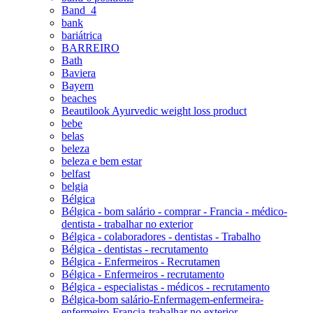
Band_4
bank
bariátrica
BARREIRO
Bath
Baviera
Bayern
beaches
Beautilook Ayurvedic weight loss product
bebe
belas
beleza
beleza e bem estar
belfast
belgia
Bélgica
Bélgica - bom salário - comprar - Francia - médico-
dentista - trabalhar no exterior
Bélgica - colaboradores - dentistas - Trabalho
Bélgica - dentistas - recrutamento
Bélgica - Enfermeiros - Recrutamen
Bélgica - Enfermeiros - recrutamento
Bélgica - especialistas - médicos - recrutamento
Bélgica-bom salário-Enfermagem-enfermeira-
enfermeiro-Francia-trabalhar no exterior