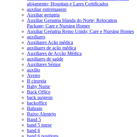
alojamento; Hospitais e Lares Certificados
auxiliar enfermagem
Auxiliar geriatria
Auxiliar Geriatria Irlanda do Norte; Relocation
Package; Care e Nursing Homes
Auxiliar Geriatria Reino Unido; Care e Nursing Homes
auxiliares
Auxiliares Ação médica
auxiliares de ação médica
Auxiliares de Acção Médica
auxiliares de saúde
Auxiliares Sénior
auxilio
Aveiro
B cirurgia
Baby Nurse
Back Office
back surgeon
backoffice
Bahrain
Baixo Alentejo
Band 5
band 5 nurse
band 6
band 6 positions