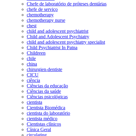
Chefe de laboratório de próteses dentárias
chefe de serviço
chemotherapy
chemotherapy nurse
chest
child and adolescent psychiatrist
Child and Adolescent Psychiatry
child and adolescent psychiatry specialist
Child Psychiatrist In Patna
Childreen
chile
china
chirurgien-dentiste
CICU
ciência
Ciências da educação
Ciências da saúde
Ciências psicológicas
cientista
Cientista Biomédica
cientista do laboratório
cientista médico
Cientistas clínicos
Cínica Geral
circulating