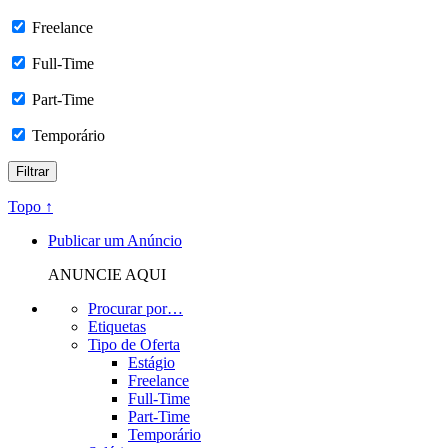
Freelance
Full-Time
Part-Time
Temporário
Topo ↑
Publicar um Anúncio
ANUNCIE AQUI
Procurar por…
Etiquetas
Tipo de Oferta
Estágio
Freelance
Full-Time
Part-Time
Temporário