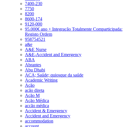
7400-230
7750
8200
8600-174
9120-000
95.000€ ano + Integração Totalmente Comparticipada:
Registo Ordem
958754521
a&e
A&E Nurse
A&E-Accident and Emergency
ABA
Abrantes
Abu Dhabi
ACA; Saúde; quiosque da saúde
Academic Writing
Ação
ação direta
Ação M
Ação Médica
acção médica
Accident & Emergency
Accident and Emergency
accommodation
account