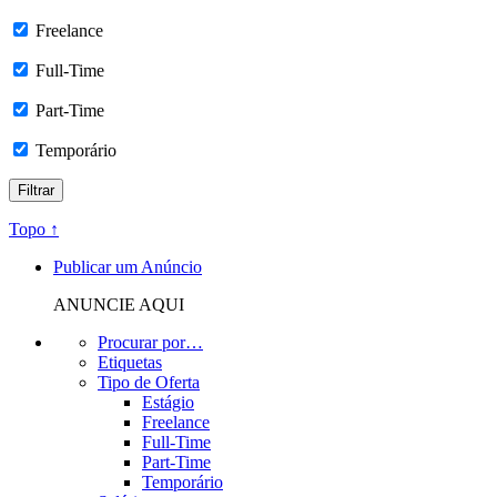
Freelance
Full-Time
Part-Time
Temporário
Topo ↑
Publicar um Anúncio
ANUNCIE AQUI
Procurar por…
Etiquetas
Tipo de Oferta
Estágio
Freelance
Full-Time
Part-Time
Temporário