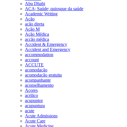
Abu Dhabi
ACA; Saúde; quiosque da saúde
Academic Writing
Ação
ação direta
Ação M
Ação Médica
acção médica
Accident & Emergency
Accident and Emergency
accommodation
account
ACCUTE
acomodação
acomodação gratuita
acompanhante
aconselhamento
Açores
acrilico
acupuntor
acupuntura
acute
Acute Admissions
Acute Care
Acute Medicine