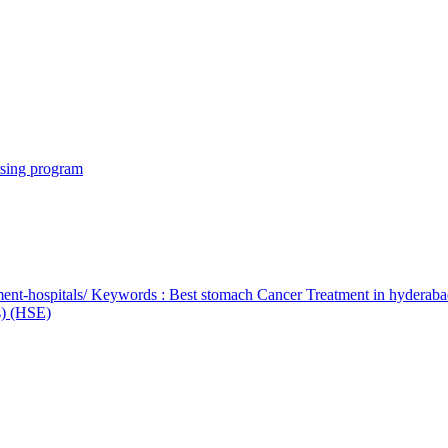
rsing program
ent-hospitals/ Keywords : Best stomach Cancer Treatment in hyderab
bs) (HSE)