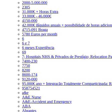
2000-5.000.000
2305
31.000€ + Horas Extra
33.000€ - 46.000€
4150-000
42.000€ ilíquidos anuais + possibilidade de horas adicio
4715-091 Braga
5780 Euros per month
6
6 e 7
6 meses Experiência
69
7; Hospitais NHS & Privados de Prestígio; Relocation P
7400-230
7750
8200
8600-174
9120-000
95.000€ ano + Integração Totalmente Comparticipada: 
958754521
a&e
A&E Nurse
A&E-Accident and Emergency
ABA
Abrantes