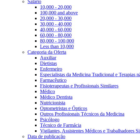
Salário
10,000 - 20,000
100,000 and above
20,000 - 30,000
30,000 - 40,000
40,000 - 60,000
60,000 - 80,000
80,000 - 100,000
Less than 10,000
Categoria da Oferta
Auxiliar
Dietistas
Enfermeiro
Especialistas da Medicina Tradicional e Terapias 
Farmacêutico
Fisioterapeutas e Profissionais Similares
Médico
Médico Dentista
Nutricionista
Optometristas e Ópticos
Outros Profissionais Técnicos da Medicina
Psicólogo
Técnico de Farmácia
Vigilantes, Assistentes Médicos e Trabalhadores Si
Data de publicação