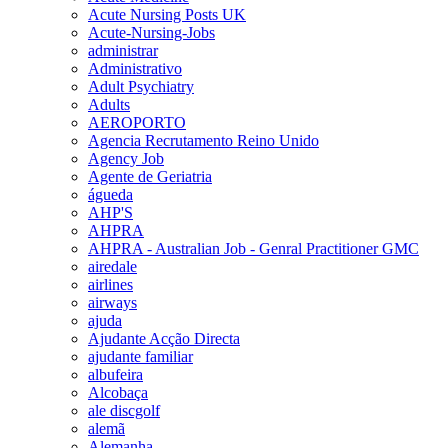
Acute Nursing Posts UK
Acute-Nursing-Jobs
administrar
Administrativo
Adult Psychiatry
Adults
AEROPORTO
Agencia Recrutamento Reino Unido
Agency Job
Agente de Geriatria
águeda
AHP'S
AHPRA
AHPRA - Australian Job - Genral Practitioner GMC
airedale
airlines
airways
ajuda
Ajudante Acção Directa
ajudante familiar
albufeira
Alcobaça
ale discgolf
alemã
Alemanha