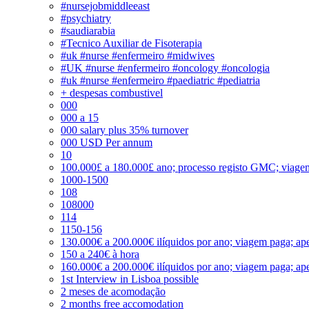
#nursejobmiddleeast
#psychiatry
#saudiarabia
#Tecnico Auxiliar de Fisoterapia
#uk #nurse #enfermeiro #midwives
#UK #nurse #enfermeiro #oncology #oncologia
#uk #nurse #enfermeiro #paediatric #pediatria
+ despesas combustivel
000
000 a 15
000 salary plus 35% turnover
000 USD Per annum
10
100.000£ a 180.000£ ano; processo registo GMC; viage
1000-1500
108
108000
114
1150-156
130.000€ a 200.000€ ilíquidos por ano; viagem paga; ape
150 a 240€ à hora
160.000€ a 200.000€ ilíquidos por ano; viagem paga; ape
1st Interview in Lisboa possible
2 meses de acomodação
2 months free accomodation