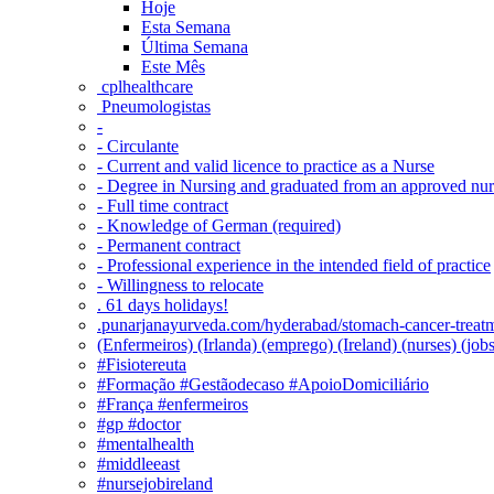
Hoje
Esta Semana
Última Semana
Este Mês
‎ cplhealthcare‬
Pneumologistas
-
- Circulante
- Current and valid licence to practice as a Nurse
- Degree in Nursing and graduated from an approved nu
- Full time contract
- Knowledge of German (required)
- Permanent contract
- Professional experience in the intended field of practice
- Willingness to relocate
. 61 days holidays!
.punarjanayurveda.com/hyderabad/stomach-cancer-treatm
(Enfermeiros) (Irlanda) (emprego) (Ireland) (nurses) (jo
#Fisiotereuta
#Formação #Gestãodecaso #ApoioDomiciliário
#França #enfermeiros
#gp #doctor
#mentalhealth
#middleeast
#nursejobireland