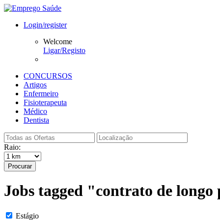
Login/register
Welcome
Ligar/Registo
CONCURSOS
Artigos
Enfermeiro
Fisioterapeuta
Médico
Dentista
Raio:
Procurar
Jobs tagged "contrato de longo
Estágio