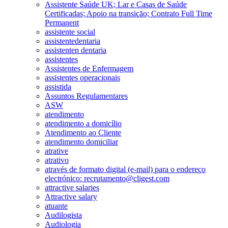
Assistente Saúde UK; Lar e Casas de Saúde
Certificadas; Apoio na transição; Contrato Full Time
Permanent
assistente social
assistentedentaria
assistenten dentaria
assistentes
Assistentes de Enfermagem
assistentes operacionais
assistida
Assuntos Regulamentares
ASW
atendimento
atendimento a domicílio
Atendimento ao Cliente
atendimento domiciliar
atrative
atrativo
através de formato digital (e-mail) para o endereço
electrónico: recrutamento@cligest.com
attractive salaries
Attractive salary
atuante
Audilogista
Audiologia