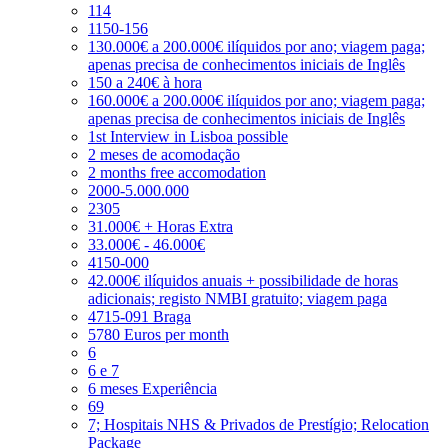
114
1150-156
130.000€ a 200.000€ ilíquidos por ano; viagem paga;
apenas precisa de conhecimentos iniciais de Inglês
150 a 240€ à hora
160.000€ a 200.000€ ilíquidos por ano; viagem paga;
apenas precisa de conhecimentos iniciais de Inglês
1st Interview in Lisboa possible
2 meses de acomodação
2 months free accomodation
2000-5.000.000
2305
31.000€ + Horas Extra
33.000€ - 46.000€
4150-000
42.000€ ilíquidos anuais + possibilidade de horas
adicionais; registo NMBI gratuito; viagem paga
4715-091 Braga
5780 Euros per month
6
6 e 7
6 meses Experiência
69
7; Hospitais NHS & Privados de Prestígio; Relocation
Package