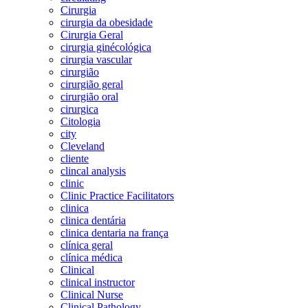
Cirurgia
cirurgia da obesidade
Cirurgia Geral
cirurgia ginécológica
cirurgia vascular
cirurgião
cirurgião geral
cirurgião oral
cirurgica
Citologia
city
Cleveland
cliente
clincal analysis
clinic
Clinic Practice Facilitators
clinica
clinica dentária
clinica dentaria na frança
clínica geral
clínica médica
Clinical
clinical instructor
Clinical Nurse
Clinical Pathology