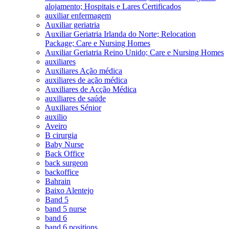
alojamento; Hospitais e Lares Certificados
auxiliar enfermagem
Auxiliar geriatria
Auxiliar Geriatria Irlanda do Norte; Relocation
Package; Care e Nursing Homes
Auxiliar Geriatria Reino Unido; Care e Nursing Homes
auxiliares
Auxiliares Ação médica
auxiliares de ação médica
Auxiliares de Acção Médica
auxiliares de saúde
Auxiliares Sénior
auxilio
Aveiro
B cirurgia
Baby Nurse
Back Office
back surgeon
backoffice
Bahrain
Baixo Alentejo
Band 5
band 5 nurse
band 6
band 6 positions