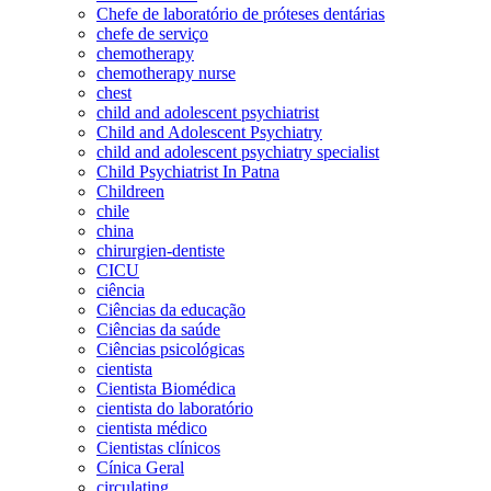
Chefe de laboratório de próteses dentárias
chefe de serviço
chemotherapy
chemotherapy nurse
chest
child and adolescent psychiatrist
Child and Adolescent Psychiatry
child and adolescent psychiatry specialist
Child Psychiatrist In Patna
Childreen
chile
china
chirurgien-dentiste
CICU
ciência
Ciências da educação
Ciências da saúde
Ciências psicológicas
cientista
Cientista Biomédica
cientista do laboratório
cientista médico
Cientistas clínicos
Cínica Geral
circulating