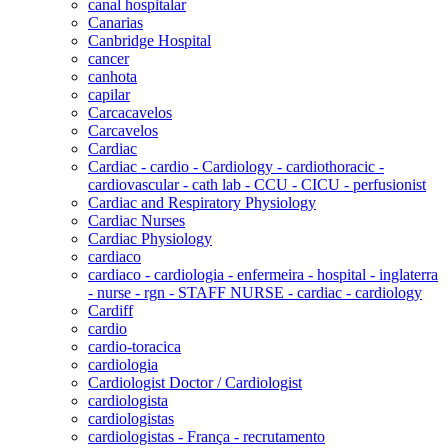
canal hospitalar
Canarias
Canbridge Hospital
cancer
canhota
capilar
Carcacavelos
Carcavelos
Cardiac
Cardiac - cardio - Cardiology - cardiothoracic -
cardiovascular - cath lab - CCU - CICU - perfusionist
Cardiac and Respiratory Physiology
Cardiac Nurses
Cardiac Physiology
cardiaco
cardiaco - cardiologia - enfermeira - hospital - inglaterra
- nurse - rgn - STAFF NURSE - cardiac - cardiology
Cardiff
cardio
cardio-toracica
cardiologia
Cardiologist Doctor / Cardiologist
cardiologista
cardiologistas
cardiologistas - França - recrutamento