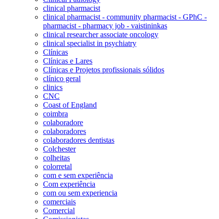
clinical pharmacist
clinical pharmacist - community pharmacist - GPhC -
pharmacist - pharmacy job - vaistininkas
clinical researcher associate oncology
clinical specialist in psychiatry
Clínicas
Clínicas e Lares
Clínicas e Projetos profissionais sólidos
clínico geral
clinics
CNC
Coast of England
coimbra
colaboradore
colaboradores
colaboradores dentistas
Colchester
colheitas
colorretal
com e sem experiência
Com experiência
com ou sem experiencia
comerciais
Comercial