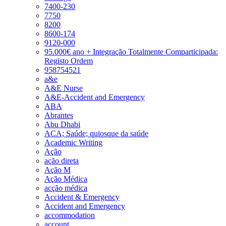
7400-230
7750
8200
8600-174
9120-000
95.000€ ano + Integração Totalmente Comparticipada:
Registo Ordem
958754521
a&e
A&E Nurse
A&E-Accident and Emergency
ABA
Abrantes
Abu Dhabi
ACA; Saúde; quiosque da saúde
Academic Writing
Ação
ação direta
Ação M
Ação Médica
acção médica
Accident & Emergency
Accident and Emergency
accommodation
account