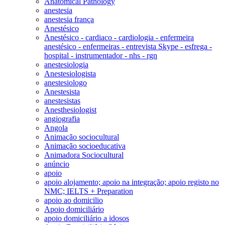
Anatomical Pathology
anestesia
anestesia frança
Anestésico
Anestésico - cardiaco - cardiologia - enfermeira
anestésico - enfermeiras - entrevista Skype - esfrega -
hospital - instrumentador - nhs - rgn
anestesiologia
Anestesiologista
anestesiologo
Anestesista
anestesistas
Anesthesiologist
angiografia
Angola
Animação sociocultural
Animação socioeducativa
Animadora Sociocultural
anúncio
apoio
apoio alojamento; apoio na integração; apoio registo no
NMC; IELTS + Preparation
apoio ao domicilio
Apoio domiciliário
apoio domiciliário a idosos