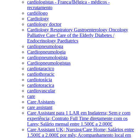
cardiologistas - França/Bélgica - médicos -
recrutamento
cardiólogo
Cardiology
cardiology doctor
Cardiology Respiratory Gastroenterology Oncology
Palliative Care Care of the Elderly Diabetes /
Endocrinology Paediatrics
cardiopneumologa
Cardiopneumologia
cardiopneumologista
Cardiopneumologistas
cardiotaracico
cardiothoracic
cardiotorácia
cardiotoracica
cardiovascular
care
Care Asistants
care assistant
Care Assistant para 1 LAR em Inglaterra; Sem e com
experiência; Contrato Full Time diretamente com os
Lares; Salário mensal entre 1.500£ a 2.000£
Care Assistant UK; Nursing/Care Home; Salários entre
1.500£ a 2.000£ por mês; Acompanhamento local em