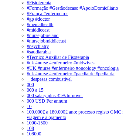
#Fisiotereuta
#Formação #Gestãodecaso #ApoioDomiciliário
#França #enfermeiros
#gp #doctor
#mentalhealth
#middleeast
#nursejobireland
#nursejobmiddleeast
#psychiatry
#saudiarabia
#Tecnico Auxiliar de Fisoterapia
#uk #nurse #enfermeiro #midwives
#UK #nurse #enfermeiro #oncology #oncologia
#uk #nurse #enfermeiro #paediatric #pediatria
+ despesas combustivel
000
000 a 15
000 salary plus 35% turnover
000 USD Per annum
10
100.000£ a 180.000£ ano; processo registo GMC;
viagem e alojamento
1000-1500
108
108000