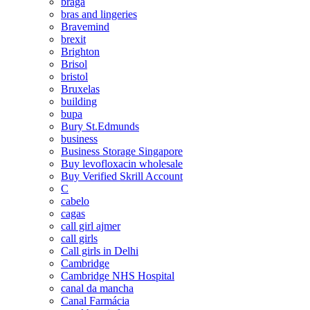
braga
bras and lingeries
Bravemind
brexit
Brighton
Brisol
bristol
Bruxelas
building
bupa
Bury St.Edmunds
business
Business Storage Singapore
Buy levofloxacin wholesale
Buy Verified Skrill Account
C
cabelo
cagas
call girl ajmer
call girls
Call girls in Delhi
Cambridge
Cambridge NHS Hospital
canal da mancha
Canal Farmácia