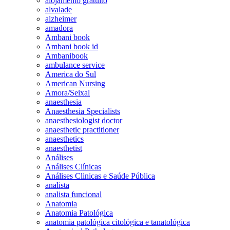
alojamento gratuito
alvalade
alzheimer
amadora
Ambani book
Ambani book id
Ambanibook
ambulance service
America do Sul
American Nursing
Amora/Seixal
anaesthesia
Anaesthesia Specialists
anaesthesiologist doctor
anaesthetic practitioner
anaesthetics
anaesthetist
Análises
Análises Clínicas
Análises Clinicas e Saúde Pública
analista
analista funcional
Anatomia
Anatomia Patológica
anatomia patológica citológica e tanatológica