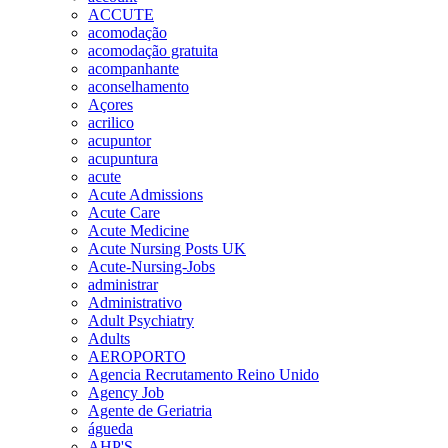
ACCUTE
acomodação
acomodação gratuita
acompanhante
aconselhamento
Açores
acrilico
acupuntor
acupuntura
acute
Acute Admissions
Acute Care
Acute Medicine
Acute Nursing Posts UK
Acute-Nursing-Jobs
administrar
Administrativo
Adult Psychiatry
Adults
AEROPORTO
Agencia Recrutamento Reino Unido
Agency Job
Agente de Geriatria
águeda
AHP'S