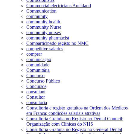
Comissionistas
Commercial electricians Auckland
Communication
community
community health
Community Nurse
community nurses
community pharmacist
Comparticipado registo no NMC
competitive salaries
comprar
comunicação
comunidade
Comunitária
Concurso
Concurso Público
Concursos
consultant
Consultor
consultoria
Consultoria e registo gratuitos na Ordem dos Médicos
em França; condições salariais atrativas
Consultoria Gratuita no Registo no Dental Council;
Organização com Clínicas do NHS
Consultoria Gratuita no Registo no General Dental