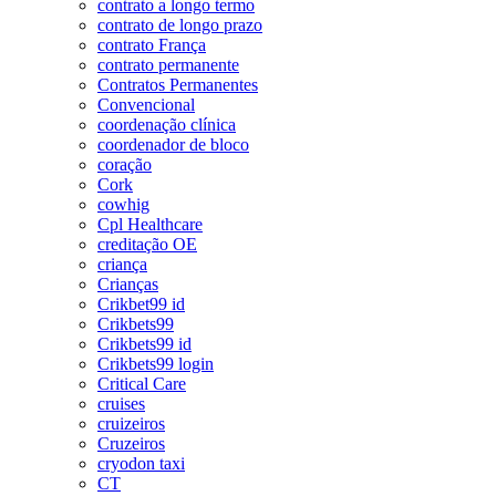
contrato a longo termo
contrato de longo prazo
contrato França
contrato permanente
Contratos Permanentes
Convencional
coordenação clínica
coordenador de bloco
coração
Cork
cowhig
Cpl Healthcare
creditação OE
criança
Crianças
Crikbet99 id
Crikbets99
Crikbets99 id
Crikbets99 login
Critical Care
cruises
cruizeiros
Cruzeiros
cryodon taxi
CT