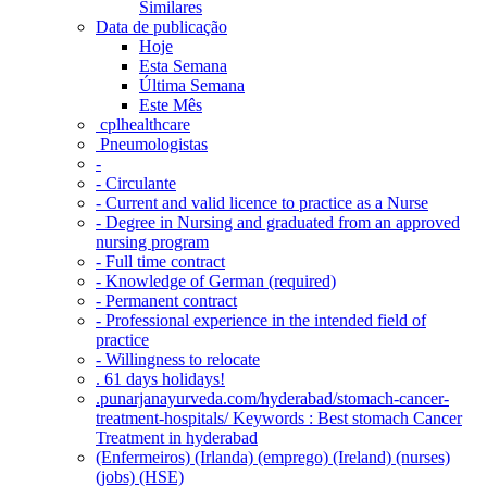
Similares
Data de publicação
Hoje
Esta Semana
Última Semana
Este Mês
‎ cplhealthcare‬
Pneumologistas
-
- Circulante
- Current and valid licence to practice as a Nurse
- Degree in Nursing and graduated from an approved
nursing program
- Full time contract
- Knowledge of German (required)
- Permanent contract
- Professional experience in the intended field of
practice
- Willingness to relocate
. 61 days holidays!
.punarjanayurveda.com/hyderabad/stomach-cancer-
treatment-hospitals/ Keywords : Best stomach Cancer
Treatment in hyderabad
(Enfermeiros) (Irlanda) (emprego) (Ireland) (nurses)
(jobs) (HSE)