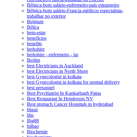
Bélgica-bom salário-enfermeiro-país estrangeiro
Bélgica-bom salário-Francia-médicos especialista-
trabalhar no exterior
Belgium
Bélica
bem-estar
benefícios
benefits
berkshire
berkshire - enfermeiro - lar
Berlim
best Electricians in Auckland
best Electricians in North Shore
best Gynecologist in kolkata
best Gynecologist in kolkata for normal delivery
best personnel
Best Psychiatrist In Kankarbagh Patna
Best Restaurant In Henderson NV
Best stomach Cancer Hospitals in hyderabad
bhpal
bhs
Big88
bilbao
Biochemie