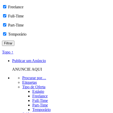
Freelance
Full-Time
Part-Time
Temporário
Topo ↑
Publicar um Anúncio
ANUNCIE AQUI
Procurar por…
Etiquetas
Tipo de Oferta
Estágio
Freelance
Full-Time
Part-Time
Temporário