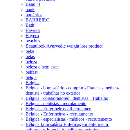
Band_4
bank
bariátrica
BARREIRO
Bath
Baviera
Bayern
beaches
Beautilook Ayurvedic weight loss product
bebe
belas
beleza
beleza e bem estar
belfast
belgia
Bélgica
Bélgica - bom salário - comprar - Francia - médico-
dentista - trabalhar no exterior
Bélgica - colaboradores - dentistas - Trabalho
Bélgica - dentistas - recrutamento
Bélgica - Enfermeiros - Recrutamen
Bélgica - Enfermeiros - recrutamento
Bélgica - especialistas - médicos - recrutamento
Bélgica-bom salário-Enfermagem-enfermeira-
enfermeiro-Francia-trabalhar no exterior