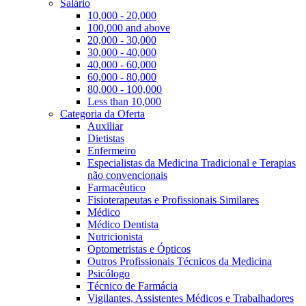
Salário
10,000 - 20,000
100,000 and above
20,000 - 30,000
30,000 - 40,000
40,000 - 60,000
60,000 - 80,000
80,000 - 100,000
Less than 10,000
Categoria da Oferta
Auxiliar
Dietistas
Enfermeiro
Especialistas da Medicina Tradicional e Terapias
não convencionais
Farmacêutico
Fisioterapeutas e Profissionais Similares
Médico
Médico Dentista
Nutricionista
Optometristas e Ópticos
Outros Profissionais Técnicos da Medicina
Psicólogo
Técnico de Farmácia
Vigilantes, Assistentes Médicos e Trabalhadores