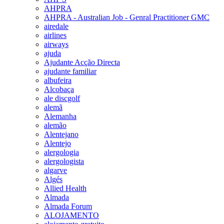
AHPRA
AHPRA - Australian Job - Genral Practitioner GMC
airedale
airlines
airways
ajuda
Ajudante Acção Directa
ajudante familiar
albufeira
Alcobaça
ale discgolf
alemã
Alemanha
alemão
Alentejano
Alentejo
alergologia
alergologista
algarve
Algés
Allied Health
Almada
Almada Forum
ALOJAMENTO