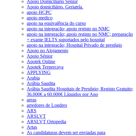
Apoio Domiciliário Sénior
Apoio domiciliário. Geriatría.
apoio HCPC
apoio medico
apoio na equivalência do curso
apoio na integração; apoio registo no NMC
apoio na integração; apoio registo no NMC; preparação
+ exame IELTS suportados pelo hospital
apoio na integração; Hospital Privado de prestígio
Apoio no Alojamento
Apoio Sénior
Apotek Online
Apotek Terpercaya
APPLYING
Arabia
Arábia Saudita
Arábia Saudita Hospitais de Prestígio; Registo Gratuito;
36.000€ a 60.000€ Líquidos por Ano
areas
arredores de Londres
ARS
ARSLVT
ARSLVT Ortopedia
Artas
As candidaturas devem ser enviadas para