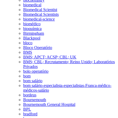
biochemistry
biomedical
Biomedical Scientist
Biomedical Scientists
biomedical-science
biomédico
bioquímica
Birmingham
Blackpool
bloco
Bloco Operatório
BMS
BMS; APCT; ACSP; CBL; UK
BMS; CBL; Recrutamento; Reino Unido; Laboratórios
Privados
bolo operatório
bom
bom salário
bom salário-especialista-especialistas-França-médico-
médicos-salário
bordeus
Bournemouth
Bournemouth General Hospital
BPL
bradford