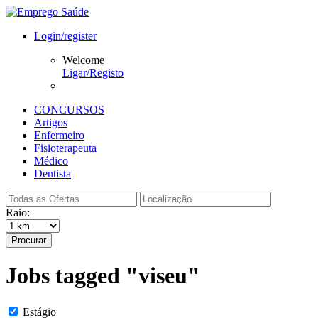
Login/register
Welcome
Ligar/Registo
CONCURSOS
Artigos
Enfermeiro
Fisioterapeuta
Médico
Dentista
Raio:
Procurar
Jobs tagged "viseu"
Estágio