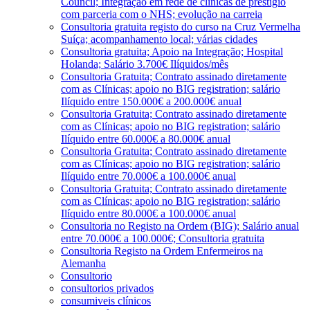
Council; Integração em rede de clínicas de prestígio
com parceria com o NHS; evolução na carreia
Consultoria gratuita registo do curso na Cruz Vermelha
Suíça; acompanhamento local; várias cidades
Consultoria gratuita; Apoio na Integração; Hospital
Holanda; Salário 3.700€ Ilíquidos/mês
Consultoria Gratuita; Contrato assinado diretamente
com as Clínicas; apoio no BIG registration; salário
Ilíquido entre 150.000€ a 200.000€ anual
Consultoria Gratuita; Contrato assinado diretamente
com as Clínicas; apoio no BIG registration; salário
Ilíquido entre 60.000€ a 80.000€ anual
Consultoria Gratuita; Contrato assinado diretamente
com as Clínicas; apoio no BIG registration; salário
Ilíquido entre 70.000€ a 100.000€ anual
Consultoria Gratuita; Contrato assinado diretamente
com as Clínicas; apoio no BIG registration; salário
Ilíquido entre 80.000€ a 100.000€ anual
Consultoria no Registo na Ordem (BIG); Salário anual
entre 70.000€ a 100.000€; Consultoria gratuita
Consultoria Registo na Ordem Enfermeiros na
Alemanha
Consultorio
consultorios privados
consumiveis clínicos