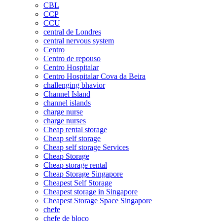
CBL
CCP
CCU
central de Londres
central nervous system
Centro
Centro de repouso
Centro Hospitalar
Centro Hospitalar Cova da Beira
challenging bhavior
Channel Island
channel islands
charge nurse
charge nurses
Cheap rental storage
Cheap self storage
Cheap self storage Services
Cheap Storage
Cheap storage rental
Cheap Storage Singapore
Cheapest Self Storage
Cheapest storage in Singapore
Cheapest Storage Space Singapore
chefe
chefe de bloco