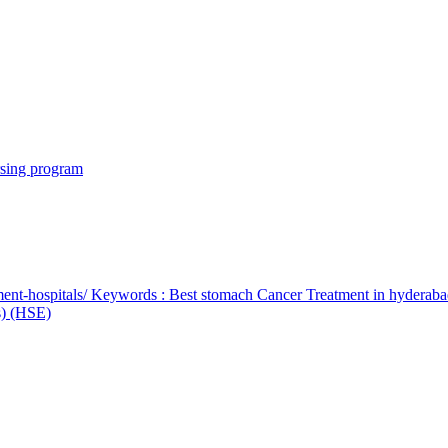
rsing program
ent-hospitals/ Keywords : Best stomach Cancer Treatment in hyderab
bs) (HSE)