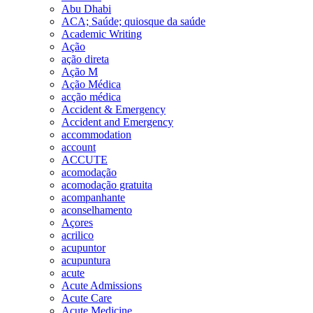
Abu Dhabi
ACA; Saúde; quiosque da saúde
Academic Writing
Ação
ação direta
Ação M
Ação Médica
acção médica
Accident & Emergency
Accident and Emergency
accommodation
account
ACCUTE
acomodação
acomodação gratuita
acompanhante
aconselhamento
Açores
acrilico
acupuntor
acupuntura
acute
Acute Admissions
Acute Care
Acute Medicine