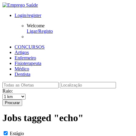
Login/register
Welcome
Ligar/Registo
CONCURSOS
Artigos
Enfermeiro
Fisioterapeuta
Médico
Dentista
Raio:
Procurar
Jobs tagged "echo"
Estágio