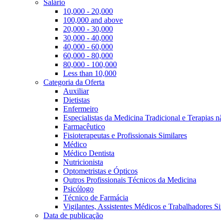
Salário
10,000 - 20,000
100,000 and above
20,000 - 30,000
30,000 - 40,000
40,000 - 60,000
60,000 - 80,000
80,000 - 100,000
Less than 10,000
Categoria da Oferta
Auxiliar
Dietistas
Enfermeiro
Especialistas da Medicina Tradicional e Terapias 
Farmacêutico
Fisioterapeutas e Profissionais Similares
Médico
Médico Dentista
Nutricionista
Optometristas e Ópticos
Outros Profissionais Técnicos da Medicina
Psicólogo
Técnico de Farmácia
Vigilantes, Assistentes Médicos e Trabalhadores Si
Data de publicação