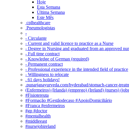
Hoje
Esta Semana
Última Semana
Este Mês
‎ cplhealthcare‬
Pneumologistas
-
- Circulante
- Current and valid licence to practice as a Nurse
- Degree in Nursing and graduated from an approved nu
- Full time contract
- Knowledge of German (required)
- Permanent contract
- Professional experience in the intended field of practice
- Willingness to relocate
. 61 days holidays!
.punarjanayurveda.com/hyderabad/stomach-cancer-treatm
(Enfermeiros) (Irlanda) (emprego) (Ireland) (nurses) (jo
#Fisiotereuta
#Formação #Gestãodecaso #ApoioDomiciliário
#França #enfermeiros
#gp #doctor
#mentalhealth
#middleeast
#nursejobireland