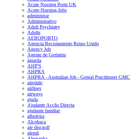
Acute Nursing Posts UK
Acute-Nursing-Jobs
administrar
Administrativo
Adult Psychiatry
Adults
AEROPORTO
Agencia Recrutamento Reino Unido
Agency Job
Agente de Geriatria
águeda
AHP'S
AHPRA
AHPRA - Australian Job - Genral Practitioner GMC
airedale
airlines
airways
ajuda
Ajudante Acção Directa
ajudante familiar
albufeira
Alcobaça
ale discgolf
alemã
Alemanha