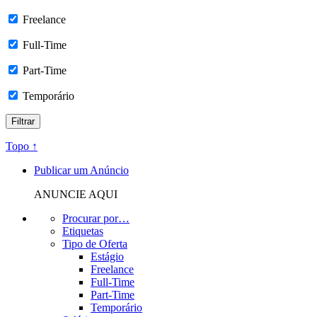
Freelance
Full-Time
Part-Time
Temporário
Topo ↑
Publicar um Anúncio
ANUNCIE AQUI
Procurar por…
Etiquetas
Tipo de Oferta
Estágio
Freelance
Full-Time
Part-Time
Temporário