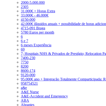
2000-5.000.000
2305
31.000€ + Horas Extra
33.000€ - 46.000€
4150-000
42.000€ ilíquidos anuais + possibilidade de horas adicio
4715-091 Braga
5780 Euros per month
6
6 e 7
6 meses Experiência
69
7; Hospitais NHS & Privados de Prestígio; Relocation P
7400-230
7750
8200
8600-174
9120-000
95.000€ ano + Integração Totalmente Comparticipada: 
958754521
a&e
A&E Nurse
A&E-Accident and Emergency
ABA
Abrantes