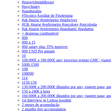
#nursejobmiddleeast
#psychiatry
#saudiarabia
#Tecnico Auxiliar de Fisoterapia
#uk #nurse #enfermeiro #midwives
#UK #nurse #enfermeiro #oncology #oncologia
#uk #nurse #enfermeiro #paediatric #pediatria
+ despesas combustivel
000
000 a 15
000 salary plus 35% turnover
000 USD Per annum
10
100.000£ a 180.000£ ano; processo registo GMC; viage
1000-1500
108
108000
114
1150-156
130.000€ a 200.000€ ilíquidos por ano; viagem paga; ape
150 a 240€ à hora
160.000€ a 200.000€ ilíquidos por ano; viagem paga; ape
1st Interview in Lisboa possible
2 meses de acomodação
2 months free accomodation