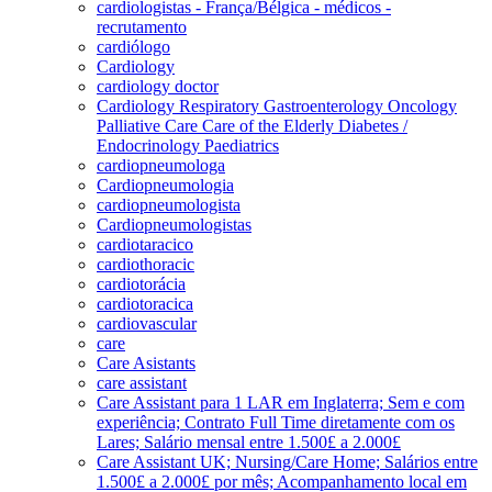
cardiologistas - França/Bélgica - médicos -
recrutamento
cardiólogo
Cardiology
cardiology doctor
Cardiology Respiratory Gastroenterology Oncology
Palliative Care Care of the Elderly Diabetes /
Endocrinology Paediatrics
cardiopneumologa
Cardiopneumologia
cardiopneumologista
Cardiopneumologistas
cardiotaracico
cardiothoracic
cardiotorácia
cardiotoracica
cardiovascular
care
Care Asistants
care assistant
Care Assistant para 1 LAR em Inglaterra; Sem e com
experiência; Contrato Full Time diretamente com os
Lares; Salário mensal entre 1.500£ a 2.000£
Care Assistant UK; Nursing/Care Home; Salários entre
1.500£ a 2.000£ por mês; Acompanhamento local em