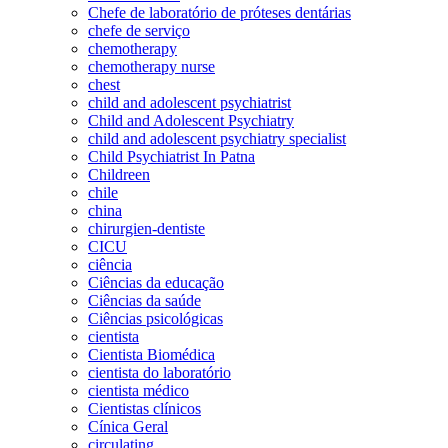
Chefe de laboratório de próteses dentárias
chefe de serviço
chemotherapy
chemotherapy nurse
chest
child and adolescent psychiatrist
Child and Adolescent Psychiatry
child and adolescent psychiatry specialist
Child Psychiatrist In Patna
Childreen
chile
china
chirurgien-dentiste
CICU
ciência
Ciências da educação
Ciências da saúde
Ciências psicológicas
cientista
Cientista Biomédica
cientista do laboratório
cientista médico
Cientistas clínicos
Cínica Geral
circulating