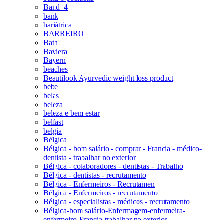
Band_4
bank
bariátrica
BARREIRO
Bath
Baviera
Bayern
beaches
Beautilook Ayurvedic weight loss product
bebe
belas
beleza
beleza e bem estar
belfast
belgia
Bélgica
Bélgica - bom salário - comprar - Francia - médico-
dentista - trabalhar no exterior
Bélgica - colaboradores - dentistas - Trabalho
Bélgica - dentistas - recrutamento
Bélgica - Enfermeiros - Recrutamen
Bélgica - Enfermeiros - recrutamento
Bélgica - especialistas - médicos - recrutamento
Bélgica-bom salário-Enfermagem-enfermeira-
enfermeiro-Francia-trabalhar no exterior