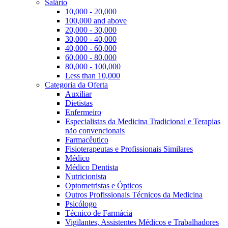
Salário
10,000 - 20,000
100,000 and above
20,000 - 30,000
30,000 - 40,000
40,000 - 60,000
60,000 - 80,000
80,000 - 100,000
Less than 10,000
Categoria da Oferta
Auxiliar
Dietistas
Enfermeiro
Especialistas da Medicina Tradicional e Terapias
não convencionais
Farmacêutico
Fisioterapeutas e Profissionais Similares
Médico
Médico Dentista
Nutricionista
Optometristas e Ópticos
Outros Profissionais Técnicos da Medicina
Psicólogo
Técnico de Farmácia
Vigilantes, Assistentes Médicos e Trabalhadores