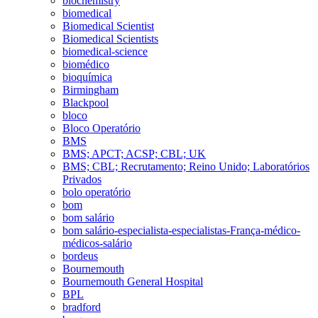
biochemistry
biomedical
Biomedical Scientist
Biomedical Scientists
biomedical-science
biomédico
bioquímica
Birmingham
Blackpool
bloco
Bloco Operatório
BMS
BMS; APCT; ACSP; CBL; UK
BMS; CBL; Recrutamento; Reino Unido; Laboratórios
Privados
bolo operatório
bom
bom salário
bom salário-especialista-especialistas-França-médico-
médicos-salário
bordeus
Bournemouth
Bournemouth General Hospital
BPL
bradford