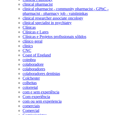
clinical pharmacist
clinical pharmacist - community pharmacist - GPhC -
pharmacist - pharmacy job - vaistininkas
clinical researcher associate oncology
clinical specialist in psychiatry
Clínicas
Clínicas e Lares
Clínicas e Projetos profissionais sólidos
clínico geral
clinics
CNC
Coast of England
coimbra
colaboradore
colaboradores
colaboradores dentistas
Colchester
colheitas
colorretal
com e sem experiência
Com experiência
com ou sem experiencia
comerciais
Comercial