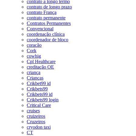
contrato a longo termo
contrato de longo prazo
contrato França
contrato permanente
Contratos Permanentes
Convencional
coordenação clínica
coordenador de bloco
coração
Cork
cowhig
Cpl Healthcare
creditação OE
criança
Crianças
Crikbet99 id
Crikbets99
Crikbets99 id
Crikbets99 login
Critical Care
cruises
cruizeiros
Cruzeiros
cryodon taxi
CT