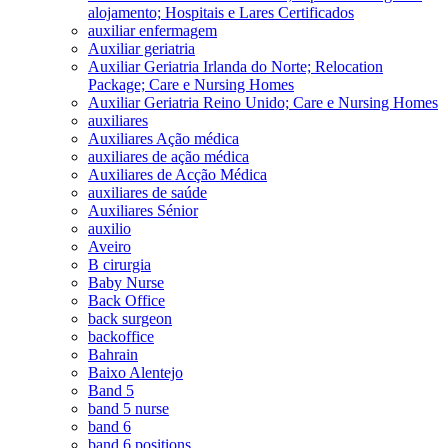
alojamento; Hospitais e Lares Certificados
auxiliar enfermagem
Auxiliar geriatria
Auxiliar Geriatria Irlanda do Norte; Relocation
Package; Care e Nursing Homes
Auxiliar Geriatria Reino Unido; Care e Nursing Homes
auxiliares
Auxiliares Ação médica
auxiliares de ação médica
Auxiliares de Acção Médica
auxiliares de saúde
Auxiliares Sénior
auxilio
Aveiro
B cirurgia
Baby Nurse
Back Office
back surgeon
backoffice
Bahrain
Baixo Alentejo
Band 5
band 5 nurse
band 6
band 6 positions