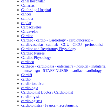
canal hospitalar
Canarias
Canbridge Hospital
cancer
canhota
capilar
Carcacavelos
Carcavelos
Cardiac
Cardiac - cardio - Cardiology - cardiothoracic -
cardiovascular - cath lab - CCU - CICU - perfusionist
Cardiac and Respiratory Physiology
Cardiac Nurses
Cardiac Physiology
cardiaco
cardiaco - cardiologia - enfermeira - hospital - inglaterra
- nurse - rgn - STAFF NURSE - cardiac - cardiology
Cardiff
cardio
cardio-toracica
cardiologia
Cardiologist Doctor / Cardiologist
cardiologista
cardiologistas
cardiologistas - França - recrutamento