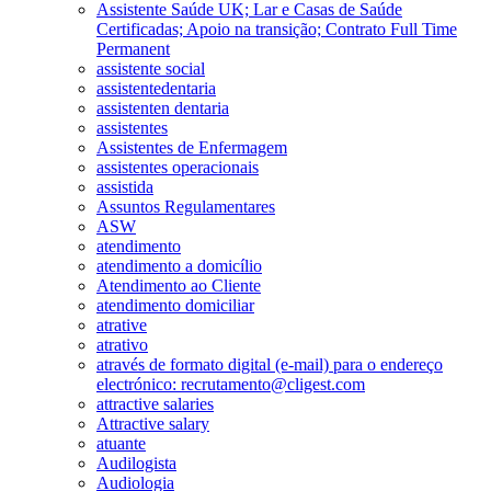
Assistente Saúde UK; Lar e Casas de Saúde
Certificadas; Apoio na transição; Contrato Full Time
Permanent
assistente social
assistentedentaria
assistenten dentaria
assistentes
Assistentes de Enfermagem
assistentes operacionais
assistida
Assuntos Regulamentares
ASW
atendimento
atendimento a domicílio
Atendimento ao Cliente
atendimento domiciliar
atrative
atrativo
através de formato digital (e-mail) para o endereço
electrónico: recrutamento@cligest.com
attractive salaries
Attractive salary
atuante
Audilogista
Audiologia