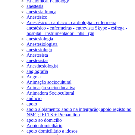
Anatomical Pathology
anestesia
anestesia frança
Anestésico
Anestésico - cardiaco - cardiologia - enfermeira
anestésico - enfermeiras - entrevista Skype - esfrega -
hospital - instrumentador - nhs - rgn
anestesiologia
Anestesiologista
anestesiologo
Anestesista
anestesistas
Anesthesiologist
angiografia
Angola
Animação sociocultural
Animação socioeducativa
Animadora Sociocultural
anúncio
apoio
apoio alojamento; apoio na integração; apoio registo no
NMC; IELTS + Preparation
apoio ao domicilio
Apoio domiciliário
apoio domiciliário a idosos