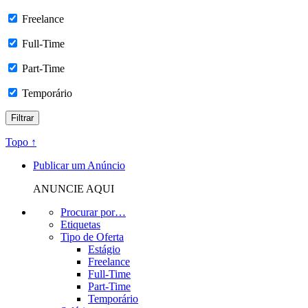
Freelance
Full-Time
Part-Time
Temporário
Topo ↑
Publicar um Anúncio
ANUNCIE AQUI
Procurar por…
Etiquetas
Tipo de Oferta
Estágio
Freelance
Full-Time
Part-Time
Temporário