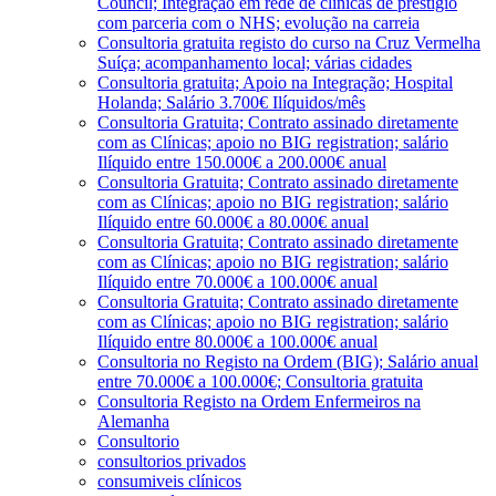
Council; Integração em rede de clínicas de prestígio
com parceria com o NHS; evolução na carreia
Consultoria gratuita registo do curso na Cruz Vermelha
Suíça; acompanhamento local; várias cidades
Consultoria gratuita; Apoio na Integração; Hospital
Holanda; Salário 3.700€ Ilíquidos/mês
Consultoria Gratuita; Contrato assinado diretamente
com as Clínicas; apoio no BIG registration; salário
Ilíquido entre 150.000€ a 200.000€ anual
Consultoria Gratuita; Contrato assinado diretamente
com as Clínicas; apoio no BIG registration; salário
Ilíquido entre 60.000€ a 80.000€ anual
Consultoria Gratuita; Contrato assinado diretamente
com as Clínicas; apoio no BIG registration; salário
Ilíquido entre 70.000€ a 100.000€ anual
Consultoria Gratuita; Contrato assinado diretamente
com as Clínicas; apoio no BIG registration; salário
Ilíquido entre 80.000€ a 100.000€ anual
Consultoria no Registo na Ordem (BIG); Salário anual
entre 70.000€ a 100.000€; Consultoria gratuita
Consultoria Registo na Ordem Enfermeiros na
Alemanha
Consultorio
consultorios privados
consumiveis clínicos