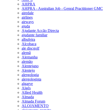
AHPRA
AHPRA - Australian Job - Genral Practitioner GMC
airedale
airlines
airways
ajuda
Ajudante Acção Directa
ajudante familiar
albufeira
Alcobaça
ale discgolf
alemã
Alemanha
alemão
Alentejano
Alentejo
alergologia
alergologista
algarve
Algés
Allied Health
Almada
Almada Forum
ALOJAMENTO