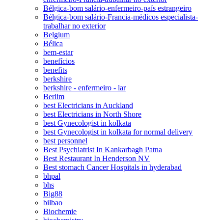
Bélgica-bom salário-enfermeiro-país estrangeiro
Bélgica-bom salário-Francia-médicos especialista-
trabalhar no exterior
Belgium
Bélica
bem-estar
benefícios
benefits
berkshire
berkshire - enfermeiro - lar
Berlim
best Electricians in Auckland
best Electricians in North Shore
best Gynecologist in kolkata
best Gynecologist in kolkata for normal delivery
best personnel
Best Psychiatrist In Kankarbagh Patna
Best Restaurant In Henderson NV
Best stomach Cancer Hospitals in hyderabad
bhpal
bhs
Big88
bilbao
Biochemie