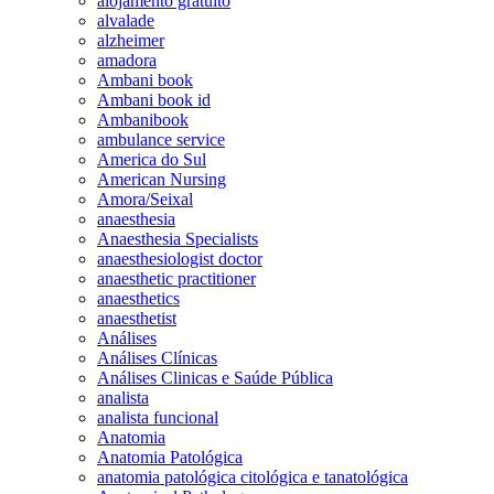
alojamento gratuito
alvalade
alzheimer
amadora
Ambani book
Ambani book id
Ambanibook
ambulance service
America do Sul
American Nursing
Amora/Seixal
anaesthesia
Anaesthesia Specialists
anaesthesiologist doctor
anaesthetic practitioner
anaesthetics
anaesthetist
Análises
Análises Clínicas
Análises Clinicas e Saúde Pública
analista
analista funcional
Anatomia
Anatomia Patológica
anatomia patológica citológica e tanatológica