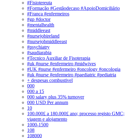
#Fisiotereuta
#Formação #Gestãodecaso #ApoioDomiciliário
#França #enfermeiros
#gp #doctor
#mentalhealth
#middleeast
#nursejobireland
#nursejobmiddleeast
#psychiatry
#saudiarabia
#Tecnico Auxiliar de Fisoterapia
#uk #nurse #enfermeiro #midwives
#UK #nurse #enfermeiro #oncology #oncologia
#uk #nurse #enfermeiro #paediatric #pediatria
+ despesas combustivel
000
000 a 15
000 salary plus 35% turnover
000 USD Per annum
10
100.000£ a 180.000£ ano; processo registo GMC;
viagem e alojamento
1000-1500
108
108000