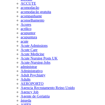
ACCUTE
acomodação
acomodação gratuita
acompanhante
aconselhamento
Açores
acrilico
acupuntor
acupuntura
acute
Acute Admissions
Acute Care
Acute Medicine
Acute Nursing Posts UK
Acute-Nursing-Jobs
administrar
Administrativo
Adult Psychiatry
Adults
AEROPORTO
Agencia Recrutamento Reino Unido
Agency Job
Agente de Geriatria
águeda
AHP'S