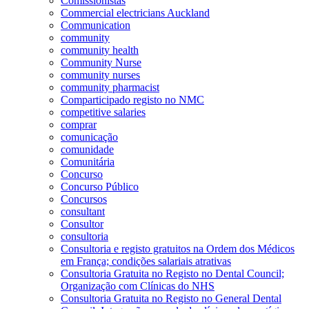
Comissionistas
Commercial electricians Auckland
Communication
community
community health
Community Nurse
community nurses
community pharmacist
Comparticipado registo no NMC
competitive salaries
comprar
comunicação
comunidade
Comunitária
Concurso
Concurso Público
Concursos
consultant
Consultor
consultoria
Consultoria e registo gratuitos na Ordem dos Médicos
em França; condições salariais atrativas
Consultoria Gratuita no Registo no Dental Council;
Organização com Clínicas do NHS
Consultoria Gratuita no Registo no General Dental