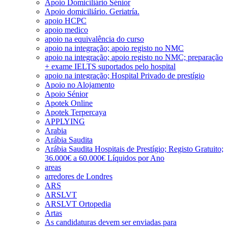
Apoio Domiciliário Sénior
Apoio domiciliário. Geriatría.
apoio HCPC
apoio medico
apoio na equivalência do curso
apoio na integração; apoio registo no NMC
apoio na integração; apoio registo no NMC; preparação
+ exame IELTS suportados pelo hospital
apoio na integração; Hospital Privado de prestígio
Apoio no Alojamento
Apoio Sénior
Apotek Online
Apotek Terpercaya
APPLYING
Arabia
Arábia Saudita
Arábia Saudita Hospitais de Prestígio; Registo Gratuito;
36.000€ a 60.000€ Líquidos por Ano
areas
arredores de Londres
ARS
ARSLVT
ARSLVT Ortopedia
Artas
As candidaturas devem ser enviadas para