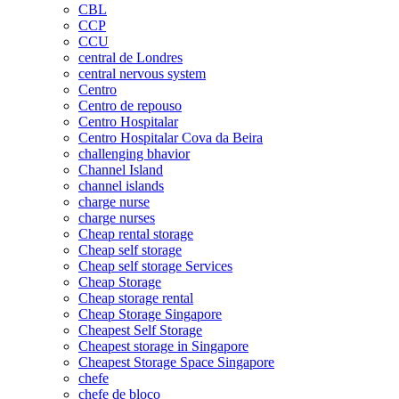
CBL
CCP
CCU
central de Londres
central nervous system
Centro
Centro de repouso
Centro Hospitalar
Centro Hospitalar Cova da Beira
challenging bhavior
Channel Island
channel islands
charge nurse
charge nurses
Cheap rental storage
Cheap self storage
Cheap self storage Services
Cheap Storage
Cheap storage rental
Cheap Storage Singapore
Cheapest Self Storage
Cheapest storage in Singapore
Cheapest Storage Space Singapore
chefe
chefe de bloco