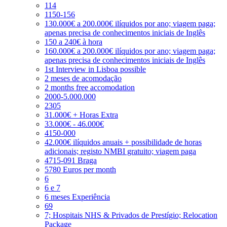
114
1150-156
130.000€ a 200.000€ ilíquidos por ano; viagem paga;
apenas precisa de conhecimentos iniciais de Inglês
150 a 240€ à hora
160.000€ a 200.000€ ilíquidos por ano; viagem paga;
apenas precisa de conhecimentos iniciais de Inglês
1st Interview in Lisboa possible
2 meses de acomodação
2 months free accomodation
2000-5.000.000
2305
31.000€ + Horas Extra
33.000€ - 46.000€
4150-000
42.000€ ilíquidos anuais + possibilidade de horas
adicionais; registo NMBI gratuito; viagem paga
4715-091 Braga
5780 Euros per month
6
6 e 7
6 meses Experiência
69
7; Hospitais NHS & Privados de Prestígio; Relocation
Package