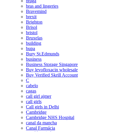
braga
bras and lingeries
Bravemind
brexit
Brighton
Brisol
bristol
Bruxelas
building
bupa
Bury St.Edmunds
business
Business Storage Singapore
Buy levofloxacin wholesale
Buy Verified Skrill Account
C
cabelo
cagas
call girl ajmer
call girls
Call girls in Delhi
Cambridge
Cambridge NHS Hospital
canal da mancha
Canal Farmácia