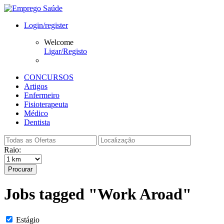
Login/register
Welcome
Ligar/Registo
CONCURSOS
Artigos
Enfermeiro
Fisioterapeuta
Médico
Dentista
Raio:
Procurar
Jobs tagged "Work Aroad"
Estágio