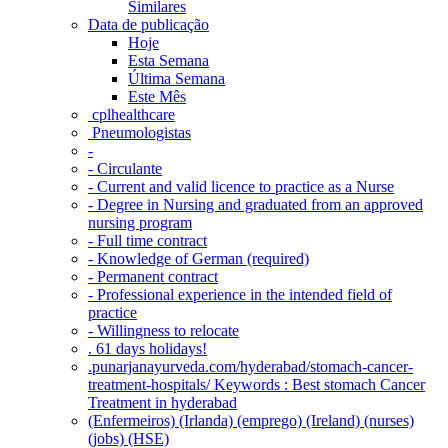
Similares
Data de publicação
Hoje
Esta Semana
Última Semana
Este Mês
‎ cplhealthcare‬
Pneumologistas
-
- Circulante
- Current and valid licence to practice as a Nurse
- Degree in Nursing and graduated from an approved
nursing program
- Full time contract
- Knowledge of German (required)
- Permanent contract
- Professional experience in the intended field of
practice
- Willingness to relocate
. 61 days holidays!
.punarjanayurveda.com/hyderabad/stomach-cancer-
treatment-hospitals/ Keywords : Best stomach Cancer
Treatment in hyderabad
(Enfermeiros) (Irlanda) (emprego) (Ireland) (nurses)
(jobs) (HSE)