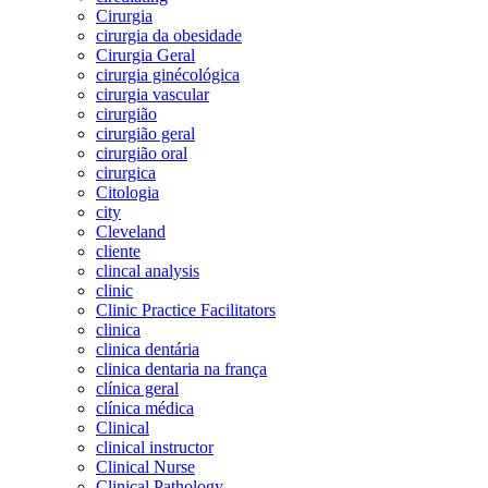
Cirurgia
cirurgia da obesidade
Cirurgia Geral
cirurgia ginécológica
cirurgia vascular
cirurgião
cirurgião geral
cirurgião oral
cirurgica
Citologia
city
Cleveland
cliente
clincal analysis
clinic
Clinic Practice Facilitators
clinica
clinica dentária
clinica dentaria na frança
clínica geral
clínica médica
Clinical
clinical instructor
Clinical Nurse
Clinical Pathology