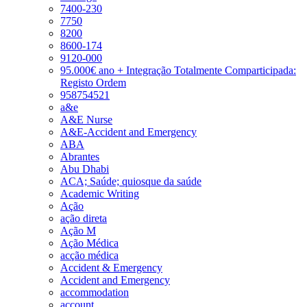
7400-230
7750
8200
8600-174
9120-000
95.000€ ano + Integração Totalmente Comparticipada:
Registo Ordem
958754521
a&e
A&E Nurse
A&E-Accident and Emergency
ABA
Abrantes
Abu Dhabi
ACA; Saúde; quiosque da saúde
Academic Writing
Ação
ação direta
Ação M
Ação Médica
acção médica
Accident & Emergency
Accident and Emergency
accommodation
account