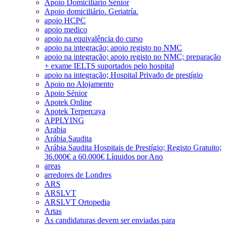
Apoio Domiciliário Sénior
Apoio domiciliário. Geriatría.
apoio HCPC
apoio medico
apoio na equivalência do curso
apoio na integração; apoio registo no NMC
apoio na integração; apoio registo no NMC; preparação
+ exame IELTS suportados pelo hospital
apoio na integração; Hospital Privado de prestígio
Apoio no Alojamento
Apoio Sénior
Apotek Online
Apotek Terpercaya
APPLYING
Arabia
Arábia Saudita
Arábia Saudita Hospitais de Prestígio; Registo Gratuito;
36.000€ a 60.000€ Líquidos por Ano
areas
arredores de Londres
ARS
ARSLVT
ARSLVT Ortopedia
Artas
As candidaturas devem ser enviadas para