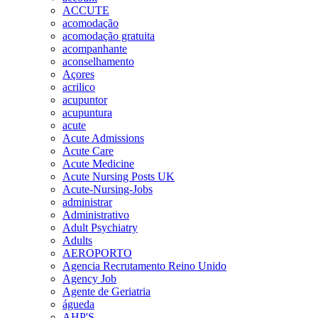
ACCUTE
acomodação
acomodação gratuita
acompanhante
aconselhamento
Açores
acrilico
acupuntor
acupuntura
acute
Acute Admissions
Acute Care
Acute Medicine
Acute Nursing Posts UK
Acute-Nursing-Jobs
administrar
Administrativo
Adult Psychiatry
Adults
AEROPORTO
Agencia Recrutamento Reino Unido
Agency Job
Agente de Geriatria
águeda
AHP'S