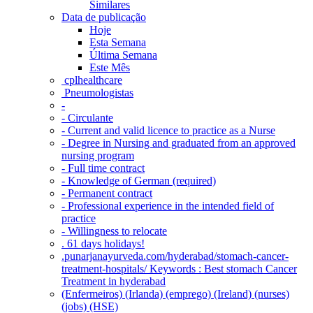
Similares
Data de publicação
Hoje
Esta Semana
Última Semana
Este Mês
‎ cplhealthcare‬
Pneumologistas
-
- Circulante
- Current and valid licence to practice as a Nurse
- Degree in Nursing and graduated from an approved
nursing program
- Full time contract
- Knowledge of German (required)
- Permanent contract
- Professional experience in the intended field of
practice
- Willingness to relocate
. 61 days holidays!
.punarjanayurveda.com/hyderabad/stomach-cancer-
treatment-hospitals/ Keywords : Best stomach Cancer
Treatment in hyderabad
(Enfermeiros) (Irlanda) (emprego) (Ireland) (nurses)
(jobs) (HSE)