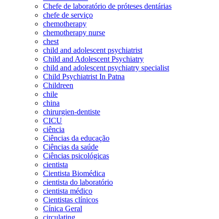
Chefe de laboratório de próteses dentárias
chefe de serviço
chemotherapy
chemotherapy nurse
chest
child and adolescent psychiatrist
Child and Adolescent Psychiatry
child and adolescent psychiatry specialist
Child Psychiatrist In Patna
Childreen
chile
china
chirurgien-dentiste
CICU
ciência
Ciências da educação
Ciências da saúde
Ciências psicológicas
cientista
Cientista Biomédica
cientista do laboratório
cientista médico
Cientistas clínicos
Cínica Geral
circulating