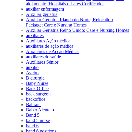
alojamento; Hospitais e Lares Certificados
auxiliar enfermagem
Auxiliar geriatria
Auxiliar Geriatria Irlanda do Norte; Relocation
Package; Care e Nursing Homes
Auxiliar Geriatria Reino Unido; Care e Nursing Homes
auxiliares
Auxiliares Ação médica
auxiliares de ação médica
Auxiliares de Acção Médica
auxiliares de saúde
Auxiliares Sénior
auxilio
Aveiro
B cirurgia
Baby Nurse
Back Office
back surgeon
backoffice
Bahrain
Baixo Alentejo
Band 5
band 5 nurse
band 6
band 6 positions