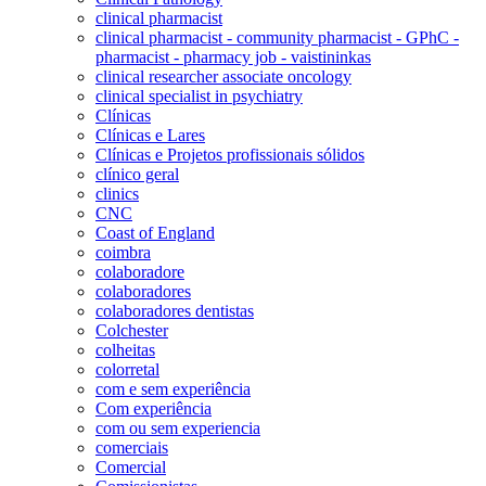
clinical pharmacist
clinical pharmacist - community pharmacist - GPhC -
pharmacist - pharmacy job - vaistininkas
clinical researcher associate oncology
clinical specialist in psychiatry
Clínicas
Clínicas e Lares
Clínicas e Projetos profissionais sólidos
clínico geral
clinics
CNC
Coast of England
coimbra
colaboradore
colaboradores
colaboradores dentistas
Colchester
colheitas
colorretal
com e sem experiência
Com experiência
com ou sem experiencia
comerciais
Comercial