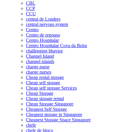
CBL
CCP
CCU
central de Londres
central nervous system
Centro
Centro de repouso
Centro Hospitalar
Centro Hospitalar Cova da Beira
challenging bhavior
Channel Island
channel islands
charge nurse
charge nurses
Cheap rental storage
Cheap self storage
Cheap self storage Services
Cheap Storage
Cheap storage rental
Cheap Storage Singapore
Cheapest Self Storage
Cheapest storage in Singapore
Cheapest Storage Space Singapore
chefe
chefe de bloco