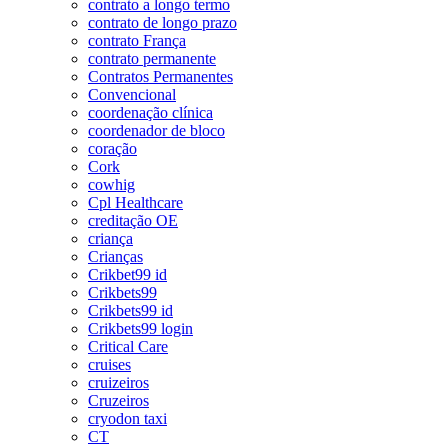
contrato a longo termo
contrato de longo prazo
contrato França
contrato permanente
Contratos Permanentes
Convencional
coordenação clínica
coordenador de bloco
coração
Cork
cowhig
Cpl Healthcare
creditação OE
criança
Crianças
Crikbet99 id
Crikbets99
Crikbets99 id
Crikbets99 login
Critical Care
cruises
cruizeiros
Cruzeiros
cryodon taxi
CT