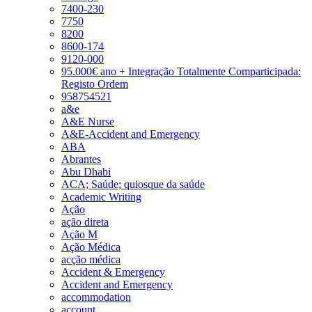
7400-230
7750
8200
8600-174
9120-000
95.000€ ano + Integração Totalmente Comparticipada:
Registo Ordem
958754521
a&e
A&E Nurse
A&E-Accident and Emergency
ABA
Abrantes
Abu Dhabi
ACA; Saúde; quiosque da saúde
Academic Writing
Ação
ação direta
Ação M
Ação Médica
acção médica
Accident & Emergency
Accident and Emergency
accommodation
account