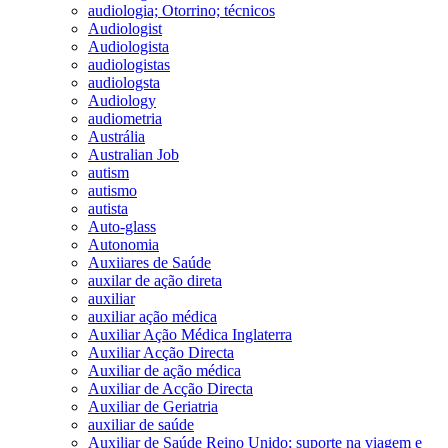
audiologia; Otorrino; técnicos
Audiologist
Audiologista
audiologistas
audiologsta
Audiology
audiometria
Austrália
Australian Job
autism
autismo
autista
Auto-glass
Autonomia
Auxiiares de Saúde
auxilar de ação direta
auxiliar
auxiliar ação médica
Auxiliar Ação Médica Inglaterra
Auxiliar Acção Directa
Auxiliar de ação médica
Auxiliar de Acção Directa
Auxiliar de Geriatria
auxiliar de saúde
Auxiliar de Saúde Reino Unido; suporte na viagem e