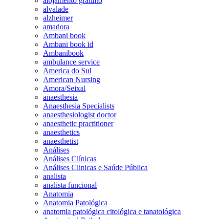
alojamento gratuito
alvalade
alzheimer
amadora
Ambani book
Ambani book id
Ambanibook
ambulance service
America do Sul
American Nursing
Amora/Seixal
anaesthesia
Anaesthesia Specialists
anaesthesiologist doctor
anaesthetic practitioner
anaesthetics
anaesthetist
Análises
Análises Clínicas
Análises Clinicas e Saúde Pública
analista
analista funcional
Anatomia
Anatomia Patológica
anatomia patológica citológica e tanatológica