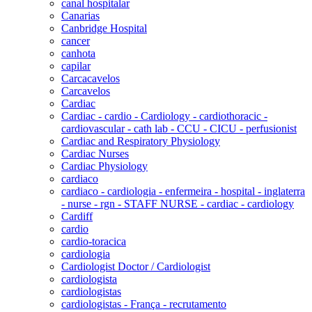
canal hospitalar
Canarias
Canbridge Hospital
cancer
canhota
capilar
Carcacavelos
Carcavelos
Cardiac
Cardiac - cardio - Cardiology - cardiothoracic -
cardiovascular - cath lab - CCU - CICU - perfusionist
Cardiac and Respiratory Physiology
Cardiac Nurses
Cardiac Physiology
cardiaco
cardiaco - cardiologia - enfermeira - hospital - inglaterra
- nurse - rgn - STAFF NURSE - cardiac - cardiology
Cardiff
cardio
cardio-toracica
cardiologia
Cardiologist Doctor / Cardiologist
cardiologista
cardiologistas
cardiologistas - França - recrutamento