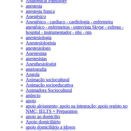
Anatomical Pathology
anestesia
anestesia frança
Anestésico
Anestésico - cardiaco - cardiologia - enfermeira
anestésico - enfermeiras - entrevista Skype - esfrega -
hospital - instrumentador - nhs - rgn
anestesiologia
Anestesiologista
anestesiologo
Anestesista
anestesistas
Anesthesiologist
angiografia
Angola
Animação sociocultural
Animação socioeducativa
Animadora Sociocultural
anúncio
apoio
apoio alojamento; apoio na integração; apoio registo no
NMC; IELTS + Preparation
apoio ao domicilio
Apoio domiciliário
apoio domiciliário a idosos