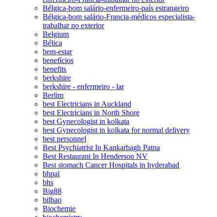
Bélgica-bom salário-enfermeiro-país estrangeiro
Bélgica-bom salário-Francia-médicos especialista-
trabalhar no exterior
Belgium
Bélica
bem-estar
benefícios
benefits
berkshire
berkshire - enfermeiro - lar
Berlim
best Electricians in Auckland
best Electricians in North Shore
best Gynecologist in kolkata
best Gynecologist in kolkata for normal delivery
best personnel
Best Psychiatrist In Kankarbagh Patna
Best Restaurant In Henderson NV
Best stomach Cancer Hospitals in hyderabad
bhpal
bhs
Big88
bilbao
Biochemie