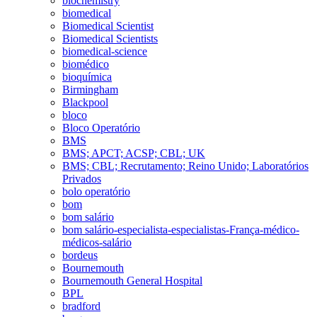
biochemistry
biomedical
Biomedical Scientist
Biomedical Scientists
biomedical-science
biomédico
bioquímica
Birmingham
Blackpool
bloco
Bloco Operatório
BMS
BMS; APCT; ACSP; CBL; UK
BMS; CBL; Recrutamento; Reino Unido; Laboratórios
Privados
bolo operatório
bom
bom salário
bom salário-especialista-especialistas-França-médico-
médicos-salário
bordeus
Bournemouth
Bournemouth General Hospital
BPL
bradford