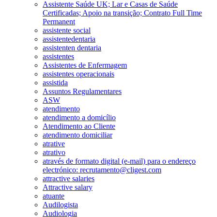
Assistente Saúde UK; Lar e Casas de Saúde
Certificadas; Apoio na transição; Contrato Full Time
Permanent
assistente social
assistentedentaria
assistenten dentaria
assistentes
Assistentes de Enfermagem
assistentes operacionais
assistida
Assuntos Regulamentares
ASW
atendimento
atendimento a domicílio
Atendimento ao Cliente
atendimento domiciliar
atrative
atrativo
através de formato digital (e-mail) para o endereço
electrónico: recrutamento@cligest.com
attractive salaries
Attractive salary
atuante
Audilogista
Audiologia