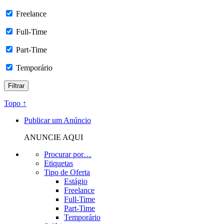
Freelance
Full-Time
Part-Time
Temporário
Topo ↑
Publicar um Anúncio
ANUNCIE AQUI
Procurar por…
Etiquetas
Tipo de Oferta
Estágio
Freelance
Full-Time
Part-Time
Temporário