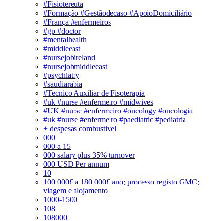
#Fisiotereuta
#Formação #Gestãodecaso #ApoioDomiciliário
#França #enfermeiros
#gp #doctor
#mentalhealth
#middleeast
#nursejobireland
#nursejobmiddleeast
#psychiatry
#saudiarabia
#Tecnico Auxiliar de Fisoterapia
#uk #nurse #enfermeiro #midwives
#UK #nurse #enfermeiro #oncology #oncologia
#uk #nurse #enfermeiro #paediatric #pediatria
+ despesas combustivel
000
000 a 15
000 salary plus 35% turnover
000 USD Per annum
10
100.000£ a 180.000£ ano; processo registo GMC;
viagem e alojamento
1000-1500
108
108000