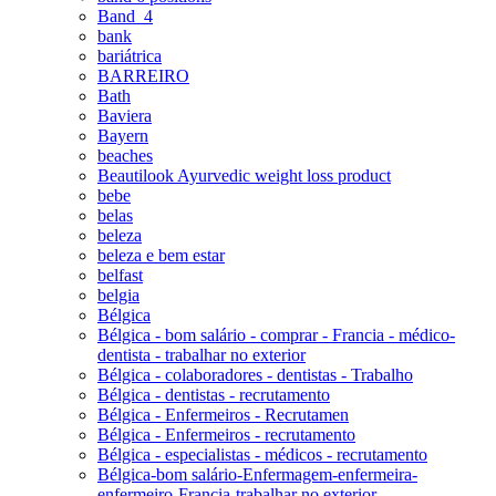
Band_4
bank
bariátrica
BARREIRO
Bath
Baviera
Bayern
beaches
Beautilook Ayurvedic weight loss product
bebe
belas
beleza
beleza e bem estar
belfast
belgia
Bélgica
Bélgica - bom salário - comprar - Francia - médico-
dentista - trabalhar no exterior
Bélgica - colaboradores - dentistas - Trabalho
Bélgica - dentistas - recrutamento
Bélgica - Enfermeiros - Recrutamen
Bélgica - Enfermeiros - recrutamento
Bélgica - especialistas - médicos - recrutamento
Bélgica-bom salário-Enfermagem-enfermeira-
enfermeiro-Francia-trabalhar no exterior