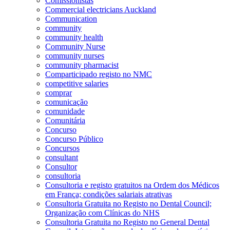
Comissionistas
Commercial electricians Auckland
Communication
community
community health
Community Nurse
community nurses
community pharmacist
Comparticipado registo no NMC
competitive salaries
comprar
comunicação
comunidade
Comunitária
Concurso
Concurso Público
Concursos
consultant
Consultor
consultoria
Consultoria e registo gratuitos na Ordem dos Médicos
em França; condições salariais atrativas
Consultoria Gratuita no Registo no Dental Council;
Organização com Clínicas do NHS
Consultoria Gratuita no Registo no General Dental