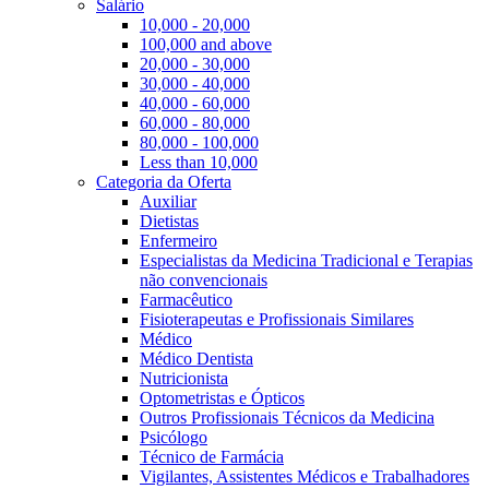
Salário
10,000 - 20,000
100,000 and above
20,000 - 30,000
30,000 - 40,000
40,000 - 60,000
60,000 - 80,000
80,000 - 100,000
Less than 10,000
Categoria da Oferta
Auxiliar
Dietistas
Enfermeiro
Especialistas da Medicina Tradicional e Terapias
não convencionais
Farmacêutico
Fisioterapeutas e Profissionais Similares
Médico
Médico Dentista
Nutricionista
Optometristas e Ópticos
Outros Profissionais Técnicos da Medicina
Psicólogo
Técnico de Farmácia
Vigilantes, Assistentes Médicos e Trabalhadores