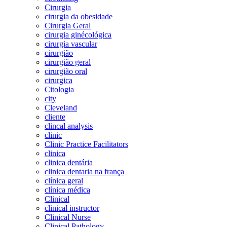
Cirurgia
cirurgia da obesidade
Cirurgia Geral
cirurgia ginécológica
cirurgia vascular
cirurgião
cirurgião geral
cirurgião oral
cirurgica
Citologia
city
Cleveland
cliente
clincal analysis
clinic
Clinic Practice Facilitators
clinica
clinica dentária
clinica dentaria na frança
clínica geral
clínica médica
Clinical
clinical instructor
Clinical Nurse
Clinical Pathology