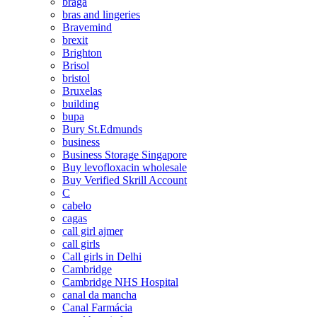
braga
bras and lingeries
Bravemind
brexit
Brighton
Brisol
bristol
Bruxelas
building
bupa
Bury St.Edmunds
business
Business Storage Singapore
Buy levofloxacin wholesale
Buy Verified Skrill Account
C
cabelo
cagas
call girl ajmer
call girls
Call girls in Delhi
Cambridge
Cambridge NHS Hospital
canal da mancha
Canal Farmácia