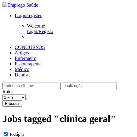
Login/register
Welcome
Ligar/Registo
CONCURSOS
Artigos
Enfermeiro
Fisioterapeuta
Médico
Dentista
Raio:
Procurar
Jobs tagged "clínica geral"
Estágio