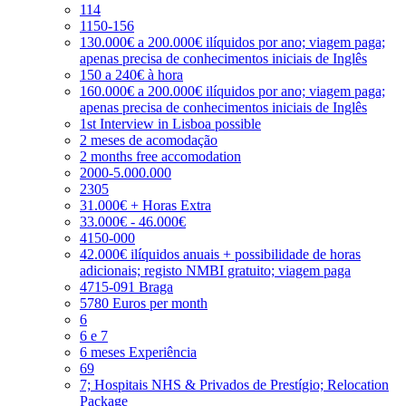
114
1150-156
130.000€ a 200.000€ ilíquidos por ano; viagem paga;
apenas precisa de conhecimentos iniciais de Inglês
150 a 240€ à hora
160.000€ a 200.000€ ilíquidos por ano; viagem paga;
apenas precisa de conhecimentos iniciais de Inglês
1st Interview in Lisboa possible
2 meses de acomodação
2 months free accomodation
2000-5.000.000
2305
31.000€ + Horas Extra
33.000€ - 46.000€
4150-000
42.000€ ilíquidos anuais + possibilidade de horas
adicionais; registo NMBI gratuito; viagem paga
4715-091 Braga
5780 Euros per month
6
6 e 7
6 meses Experiência
69
7; Hospitais NHS & Privados de Prestígio; Relocation
Package