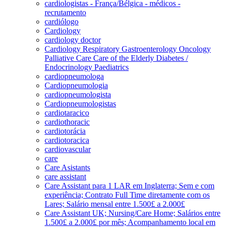
cardiologistas - França/Bélgica - médicos -
recrutamento
cardiólogo
Cardiology
cardiology doctor
Cardiology Respiratory Gastroenterology Oncology
Palliative Care Care of the Elderly Diabetes /
Endocrinology Paediatrics
cardiopneumologa
Cardiopneumologia
cardiopneumologista
Cardiopneumologistas
cardiotaracico
cardiothoracic
cardiotorácia
cardiotoracica
cardiovascular
care
Care Asistants
care assistant
Care Assistant para 1 LAR em Inglaterra; Sem e com
experiência; Contrato Full Time diretamente com os
Lares; Salário mensal entre 1.500£ a 2.000£
Care Assistant UK; Nursing/Care Home; Salários entre
1.500£ a 2.000£ por mês; Acompanhamento local em