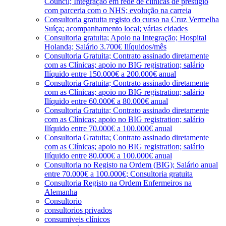
Council; Integração em rede de clínicas de prestígio
com parceria com o NHS; evolução na carreia
Consultoria gratuita registo do curso na Cruz Vermelha
Suíça; acompanhamento local; várias cidades
Consultoria gratuita; Apoio na Integração; Hospital
Holanda; Salário 3.700€ Ilíquidos/mês
Consultoria Gratuita; Contrato assinado diretamente
com as Clínicas; apoio no BIG registration; salário
Ilíquido entre 150.000€ a 200.000€ anual
Consultoria Gratuita; Contrato assinado diretamente
com as Clínicas; apoio no BIG registration; salário
Ilíquido entre 60.000€ a 80.000€ anual
Consultoria Gratuita; Contrato assinado diretamente
com as Clínicas; apoio no BIG registration; salário
Ilíquido entre 70.000€ a 100.000€ anual
Consultoria Gratuita; Contrato assinado diretamente
com as Clínicas; apoio no BIG registration; salário
Ilíquido entre 80.000€ a 100.000€ anual
Consultoria no Registo na Ordem (BIG); Salário anual
entre 70.000€ a 100.000€; Consultoria gratuita
Consultoria Registo na Ordem Enfermeiros na
Alemanha
Consultorio
consultorios privados
consumiveis clínicos