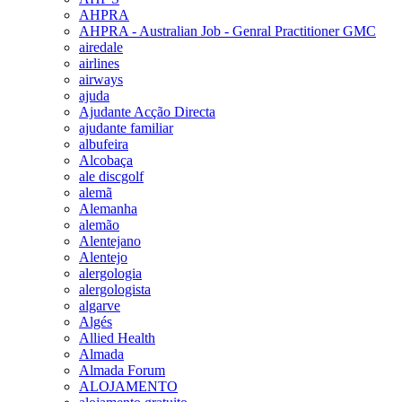
AHPRA
AHPRA - Australian Job - Genral Practitioner GMC
airedale
airlines
airways
ajuda
Ajudante Acção Directa
ajudante familiar
albufeira
Alcobaça
ale discgolf
alemã
Alemanha
alemão
Alentejano
Alentejo
alergologia
alergologista
algarve
Algés
Allied Health
Almada
Almada Forum
ALOJAMENTO