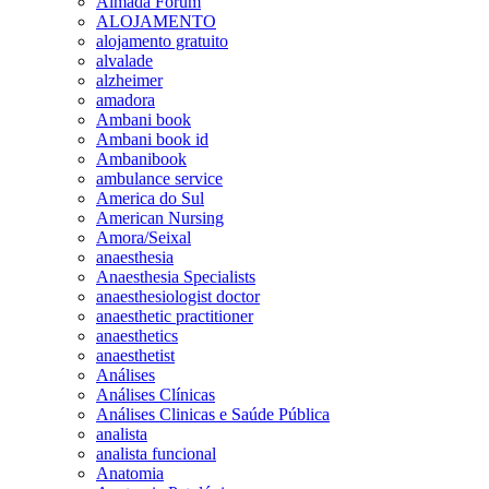
Almada Forum
ALOJAMENTO
alojamento gratuito
alvalade
alzheimer
amadora
Ambani book
Ambani book id
Ambanibook
ambulance service
America do Sul
American Nursing
Amora/Seixal
anaesthesia
Anaesthesia Specialists
anaesthesiologist doctor
anaesthetic practitioner
anaesthetics
anaesthetist
Análises
Análises Clínicas
Análises Clinicas e Saúde Pública
analista
analista funcional
Anatomia