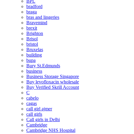
BPL
bradford
braga
bras and lingeries
Bravemind
brexit
Brighton
Brisol
bristol
Bruxelas
building
bupa
Bury St.Edmunds
business
Business Storage Singapore
Buy levofloxacin wholesale
Buy Verified Skrill Account
C
cabelo
cagas
call girl ajmer
call girls
Call girls in Delhi
Cambridge
Cambridge NHS Hospital