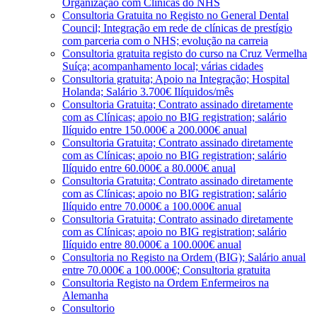
Organização com Clínicas do NHS
Consultoria Gratuita no Registo no General Dental
Council; Integração em rede de clínicas de prestígio
com parceria com o NHS; evolução na carreia
Consultoria gratuita registo do curso na Cruz Vermelha
Suíça; acompanhamento local; várias cidades
Consultoria gratuita; Apoio na Integração; Hospital
Holanda; Salário 3.700€ Ilíquidos/mês
Consultoria Gratuita; Contrato assinado diretamente
com as Clínicas; apoio no BIG registration; salário
Ilíquido entre 150.000€ a 200.000€ anual
Consultoria Gratuita; Contrato assinado diretamente
com as Clínicas; apoio no BIG registration; salário
Ilíquido entre 60.000€ a 80.000€ anual
Consultoria Gratuita; Contrato assinado diretamente
com as Clínicas; apoio no BIG registration; salário
Ilíquido entre 70.000€ a 100.000€ anual
Consultoria Gratuita; Contrato assinado diretamente
com as Clínicas; apoio no BIG registration; salário
Ilíquido entre 80.000€ a 100.000€ anual
Consultoria no Registo na Ordem (BIG); Salário anual
entre 70.000€ a 100.000€; Consultoria gratuita
Consultoria Registo na Ordem Enfermeiros na
Alemanha
Consultorio