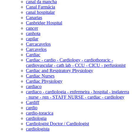
canal da mancha
Canal Farmácia
canal hospitalar
Canarias
Canbridge Hospital
cancer
canhota
capilar
Carcacavelos
Carcavelos
Cardiac
Cardiac - cardio - Cardiology - cardiothoracic -
cardiovascular - cath lab - CCU - CICU - perfusionist
Cardiac and Respiratory Physiology
Cardiac Nurses
Cardiac Physiology
cardiaco
cardiaco - cardiologia - enfermeira - hospital - inglaterra
- nurse - rgn - STAFF NURSE - cardiac - cardiology
Cardiff
cardio
cardio-toracica
cardiologia
Cardiologist Doctor / Cardiologist
cardiologista