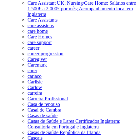
Care Assistant UK; Nursing/Care Home; Salários entre
1.500£ a 2.000£ por mês; Acompanhamento local em
Inglaterra
Care Assistants
care assistens
care home
Care Homes
care support
career
career progression
Caregiver
Caremark
carer
cariaco
Carlisle
Carlow
carreira
Carreira Profissional
Casa de repouso
Casal de Cambra
Casas de saúde
Casas de Saúde e Lares Certificados Inglaterra;
Consultoria em Portugal e Inglaterra
Casas de Saúde República da Irlanda
Cascais