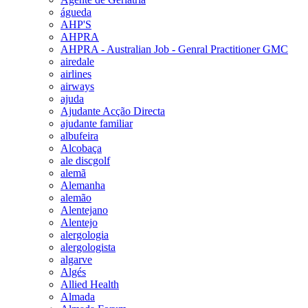
águeda
AHP'S
AHPRA
AHPRA - Australian Job - Genral Practitioner GMC
airedale
airlines
airways
ajuda
Ajudante Acção Directa
ajudante familiar
albufeira
Alcobaça
ale discgolf
alemã
Alemanha
alemão
Alentejano
Alentejo
alergologia
alergologista
algarve
Algés
Allied Health
Almada