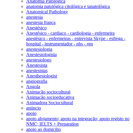
Anatomia Patológica
anatomia patológica citológica e tanatológica
Anatomical Pathology
anestesia
anestesia frança
Anestésico
Anestésico - cardiaco - cardiologia - enfermeira
anestésico - enfermeiras - entrevista Skype - esfrega -
hospital - instrumentador - nhs - rgn
anestesiologia
Anestesiologista
anestesiologo
Anestesista
anestesistas
Anesthesiologist
angiografia
Angola
Animação sociocultural
Animação socioeducativa
Animadora Sociocultural
anúncio
apoio
apoio alojamento; apoio na integração; apoio registo no
NMC; IELTS + Preparation
apoio ao domicilio