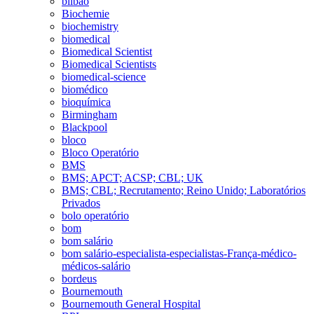
bilbao
Biochemie
biochemistry
biomedical
Biomedical Scientist
Biomedical Scientists
biomedical-science
biomédico
bioquímica
Birmingham
Blackpool
bloco
Bloco Operatório
BMS
BMS; APCT; ACSP; CBL; UK
BMS; CBL; Recrutamento; Reino Unido; Laboratórios
Privados
bolo operatório
bom
bom salário
bom salário-especialista-especialistas-França-médico-
médicos-salário
bordeus
Bournemouth
Bournemouth General Hospital