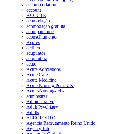
accommodation
account
ACCUTE
acomodação
acomodação gratuita
acompanhante
aconselhamento
Açores
acrilico
acupuntor
acupuntura
acute
Acute Admissions
Acute Care
Acute Medicine
Acute Nursing Posts UK
Acute-Nursing-Jobs
administrar
Administrativo
Adult Psychiatry
Adults
AEROPORTO
Agencia Recrutamento Reino Unido
Agency Job
Agente de Geriatria