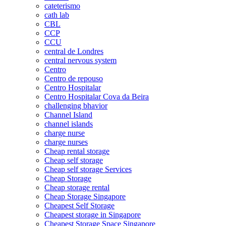
cateterismo
cath lab
CBL
CCP
CCU
central de Londres
central nervous system
Centro
Centro de repouso
Centro Hospitalar
Centro Hospitalar Cova da Beira
challenging bhavior
Channel Island
channel islands
charge nurse
charge nurses
Cheap rental storage
Cheap self storage
Cheap self storage Services
Cheap Storage
Cheap storage rental
Cheap Storage Singapore
Cheapest Self Storage
Cheapest storage in Singapore
Cheapest Storage Space Singapore