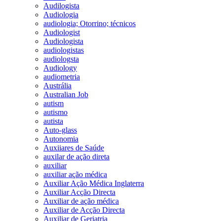
Audilogista
Audiologia
audiologia; Otorrino; técnicos
Audiologist
Audiologista
audiologistas
audiologsta
Audiology
audiometria
Austrália
Australian Job
autism
autismo
autista
Auto-glass
Autonomia
Auxiiares de Saúde
auxilar de ação direta
auxiliar
auxiliar ação médica
Auxiliar Ação Médica Inglaterra
Auxiliar Acção Directa
Auxiliar de ação médica
Auxiliar de Acção Directa
Auxiliar de Geriatria