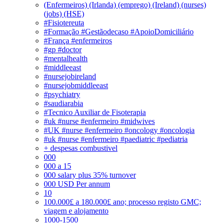
(Enfermeiros) (Irlanda) (emprego) (Ireland) (nurses)
(jobs) (HSE)
#Fisiotereuta
#Formação #Gestãodecaso #ApoioDomiciliário
#França #enfermeiros
#gp #doctor
#mentalhealth
#middleeast
#nursejobireland
#nursejobmiddleeast
#psychiatry
#saudiarabia
#Tecnico Auxiliar de Fisoterapia
#uk #nurse #enfermeiro #midwives
#UK #nurse #enfermeiro #oncology #oncologia
#uk #nurse #enfermeiro #paediatric #pediatria
+ despesas combustivel
000
000 a 15
000 salary plus 35% turnover
000 USD Per annum
10
100.000£ a 180.000£ ano; processo registo GMC;
viagem e alojamento
1000-1500