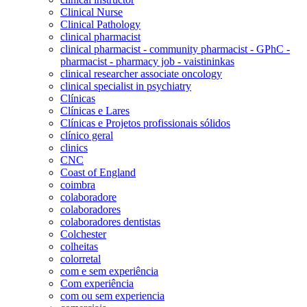
Clinical Nurse
Clinical Pathology
clinical pharmacist
clinical pharmacist - community pharmacist - GPhC -
pharmacist - pharmacy job - vaistininkas
clinical researcher associate oncology
clinical specialist in psychiatry
Clínicas
Clínicas e Lares
Clínicas e Projetos profissionais sólidos
clínico geral
clinics
CNC
Coast of England
coimbra
colaboradore
colaboradores
colaboradores dentistas
Colchester
colheitas
colorretal
com e sem experiência
Com experiência
com ou sem experiencia