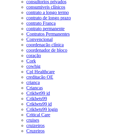
consultorios privados
consumiveis clínicos
contrato a longo termo
contrato de longo prazo
contrato França
contrato permanente
Contratos Permanentes
Convencional
coordenação clínica
coordenador de bloco
coração
Cork
cowhig
Cpl Healthcare
creditação OE
criança
Crianças
Crikbet99 id
Crikbets99
Crikbets99 id
Crikbets99 login
Critical Care
cruises
cruizeiros
Cruzeiros