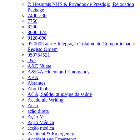
7; Hospitais NHS & Privados de Prestígio; Relocation
Package
7400-230
7750
8200
8600-174
9120-000
95.000€ ano + Integração Totalmente Comparticipada:
Registo Ordem
958754521
a&e
A&E Nurse
A&E-Accident and Emergency
ABA
Abrantes
Abu Dhabi
ACA; Saúde; quiosque da saúde
Academic Writing
Ação
ação direta
Ação M
Ação Médica
acção médica
Accident & Emergency
Accident and Emergency