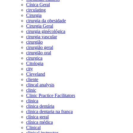
Cínica Geral
circulating
Cirurgia
cirurgia da obesidade
Cirurgia Geral
cirurgia ginécológica
cirurgia vascular
cirurgião
cirurgião geral
cirurgião oral
cirurgica
Citologia
city
Cleveland
cliente
clincal analysis
clinic
Clinic Practice Facilitators
clinica
clinica dentária
clinica dentaria na frança
clínica geral
clínica médica
Clinical
clinical instructor