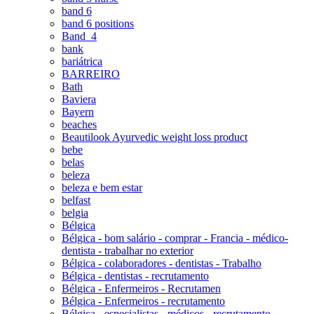
band 6
band 6 positions
Band_4
bank
bariátrica
BARREIRO
Bath
Baviera
Bayern
beaches
Beautilook Ayurvedic weight loss product
bebe
belas
beleza
beleza e bem estar
belfast
belgia
Bélgica
Bélgica - bom salário - comprar - Francia - médico-
dentista - trabalhar no exterior
Bélgica - colaboradores - dentistas - Trabalho
Bélgica - dentistas - recrutamento
Bélgica - Enfermeiros - Recrutamen
Bélgica - Enfermeiros - recrutamento
Bélgica - especialistas - médicos - recrutamento