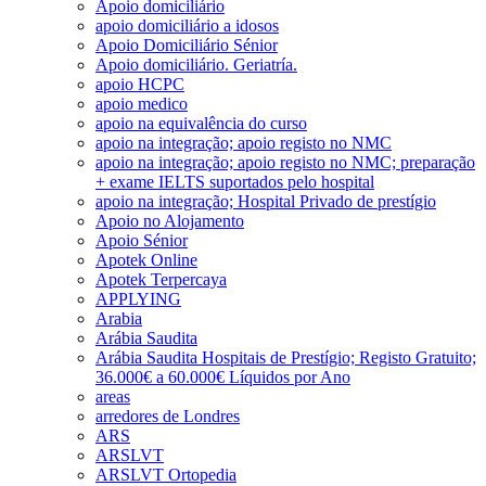
Apoio domiciliário
apoio domiciliário a idosos
Apoio Domiciliário Sénior
Apoio domiciliário. Geriatría.
apoio HCPC
apoio medico
apoio na equivalência do curso
apoio na integração; apoio registo no NMC
apoio na integração; apoio registo no NMC; preparação
+ exame IELTS suportados pelo hospital
apoio na integração; Hospital Privado de prestígio
Apoio no Alojamento
Apoio Sénior
Apotek Online
Apotek Terpercaya
APPLYING
Arabia
Arábia Saudita
Arábia Saudita Hospitais de Prestígio; Registo Gratuito;
36.000€ a 60.000€ Líquidos por Ano
areas
arredores de Londres
ARS
ARSLVT
ARSLVT Ortopedia