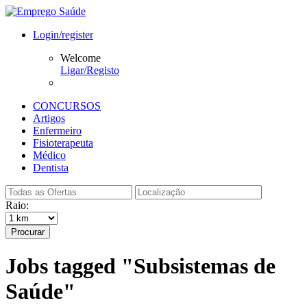
Login/register
Welcome
Ligar/Registo
CONCURSOS
Artigos
Enfermeiro
Fisioterapeuta
Médico
Dentista
Raio:
Procurar
Jobs tagged "Subsistemas de
Saúde"