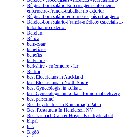
Bélgica-bom salário-Enfermagem-enfermeira-
enfermeiro-Francia-trabalhar no exterior
Bélgica-bom salário-enfermeiro-país estrangeiro
Bélgica-bom salário-Francia-médicos especialista-
trabalhar no exterior
Belgium
Bélica
bem-estar
benefícios
benefits
berkshire
berkshire - enfermeiro - lar
Berlim
best Electricians in Auckland
best Electricians in North Shore
best Gynecologist in kolkata
best Gynecologist in kolkata for normal delivery
best personnel
Best Psychiatrist In Kankarbagh Patna
Best Restaurant In Henderson NV
Best stomach Cancer Hospitals in hyderabad
bhpal
bhs
Big88