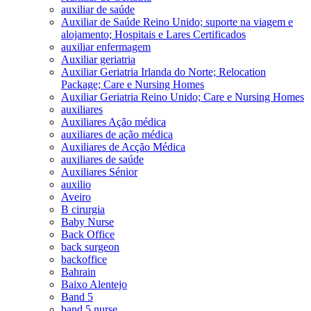
auxiliar de saúde
Auxiliar de Saúde Reino Unido; suporte na viagem e
alojamento; Hospitais e Lares Certificados
auxiliar enfermagem
Auxiliar geriatria
Auxiliar Geriatria Irlanda do Norte; Relocation
Package; Care e Nursing Homes
Auxiliar Geriatria Reino Unido; Care e Nursing Homes
auxiliares
Auxiliares Ação médica
auxiliares de ação médica
Auxiliares de Acção Médica
auxiliares de saúde
Auxiliares Sénior
auxilio
Aveiro
B cirurgia
Baby Nurse
Back Office
back surgeon
backoffice
Bahrain
Baixo Alentejo
Band 5
band 5 nurse