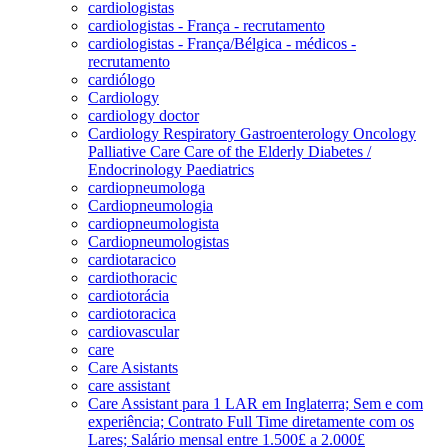
cardiologistas
cardiologistas - França - recrutamento
cardiologistas - França/Bélgica - médicos -
recrutamento
cardiólogo
Cardiology
cardiology doctor
Cardiology Respiratory Gastroenterology Oncology
Palliative Care Care of the Elderly Diabetes /
Endocrinology Paediatrics
cardiopneumologa
Cardiopneumologia
cardiopneumologista
Cardiopneumologistas
cardiotaracico
cardiothoracic
cardiotorácia
cardiotoracica
cardiovascular
care
Care Asistants
care assistant
Care Assistant para 1 LAR em Inglaterra; Sem e com
experiência; Contrato Full Time diretamente com os
Lares; Salário mensal entre 1.500£ a 2.000£