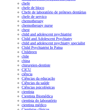
chefe
chefe de bloco
Chefe de laboratório de próteses dentárias
chefe de serviço
chemotherapy
chemotherapy nurse
chest
child and adolescent psychiatrist
Child and Adolescent Psychiatry
child and adolescent psychiatry specialist
Child Psychiatrist In Patna
Childreen
chile
china
chirurgien-dentiste
CICU
ciência
Ciências da educação
Ciências da saúde
Ciências psicológicas
cientista
Cientista Biomédica
cientista do laboratório
cientista médico
Cientistas clínicos