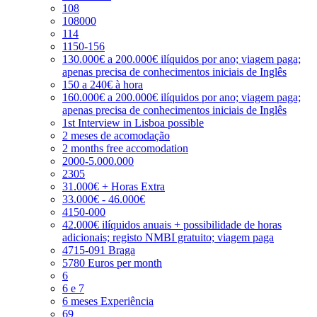
108
108000
114
1150-156
130.000€ a 200.000€ ilíquidos por ano; viagem paga;
apenas precisa de conhecimentos iniciais de Inglês
150 a 240€ à hora
160.000€ a 200.000€ ilíquidos por ano; viagem paga;
apenas precisa de conhecimentos iniciais de Inglês
1st Interview in Lisboa possible
2 meses de acomodação
2 months free accomodation
2000-5.000.000
2305
31.000€ + Horas Extra
33.000€ - 46.000€
4150-000
42.000€ ilíquidos anuais + possibilidade de horas
adicionais; registo NMBI gratuito; viagem paga
4715-091 Braga
5780 Euros per month
6
6 e 7
6 meses Experiência
69