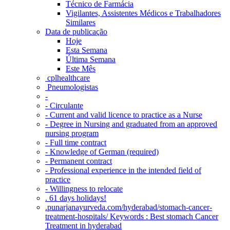
Técnico de Farmácia
Vigilantes, Assistentes Médicos e Trabalhadores
Similares
Data de publicação
Hoje
Esta Semana
Última Semana
Este Mês
‎ cplhealthcare‬
Pneumologistas
-
- Circulante
- Current and valid licence to practice as a Nurse
- Degree in Nursing and graduated from an approved
nursing program
- Full time contract
- Knowledge of German (required)
- Permanent contract
- Professional experience in the intended field of
practice
- Willingness to relocate
. 61 days holidays!
.punarjanayurveda.com/hyderabad/stomach-cancer-
treatment-hospitals/ Keywords : Best stomach Cancer
Treatment in hyderabad