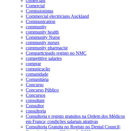
comerciais
Comercial
Comissionistas
Commercial electricians Auckland
Communication
community
community health
Community Nurse
community nurses
community pharmacist
Comparticipado registo no NMC
competitive salaries
comprar
comunicação
comunidade
Comunitária
Concurso
Concurso Público
Concursos
consultant
Consultor
consultoria
Consultoria e registo gratuitos na Ordem dos Médicos
em França; condições salariais atrativas
Consultoria Gratuita no Registo no Dental Council;