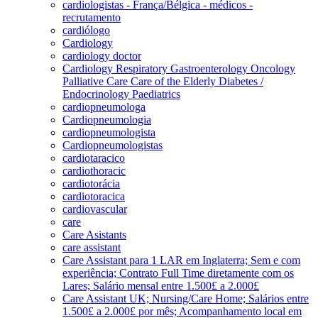
cardiologistas - França/Bélgica - médicos -
recrutamento
cardiólogo
Cardiology
cardiology doctor
Cardiology Respiratory Gastroenterology Oncology
Palliative Care Care of the Elderly Diabetes /
Endocrinology Paediatrics
cardiopneumologa
Cardiopneumologia
cardiopneumologista
Cardiopneumologistas
cardiotaracico
cardiothoracic
cardiotorácia
cardiotoracica
cardiovascular
care
Care Asistants
care assistant
Care Assistant para 1 LAR em Inglaterra; Sem e com
experiência; Contrato Full Time diretamente com os
Lares; Salário mensal entre 1.500£ a 2.000£
Care Assistant UK; Nursing/Care Home; Salários entre
1.500£ a 2.000£ por mês; Acompanhamento local em