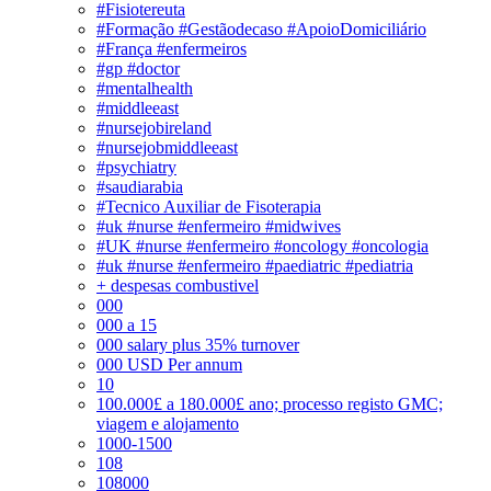
#Fisiotereuta
#Formação #Gestãodecaso #ApoioDomiciliário
#França #enfermeiros
#gp #doctor
#mentalhealth
#middleeast
#nursejobireland
#nursejobmiddleeast
#psychiatry
#saudiarabia
#Tecnico Auxiliar de Fisoterapia
#uk #nurse #enfermeiro #midwives
#UK #nurse #enfermeiro #oncology #oncologia
#uk #nurse #enfermeiro #paediatric #pediatria
+ despesas combustivel
000
000 a 15
000 salary plus 35% turnover
000 USD Per annum
10
100.000£ a 180.000£ ano; processo registo GMC;
viagem e alojamento
1000-1500
108
108000