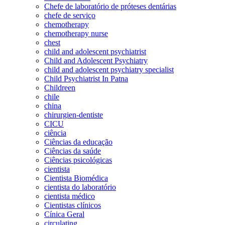
Chefe de laboratório de próteses dentárias
chefe de serviço
chemotherapy
chemotherapy nurse
chest
child and adolescent psychiatrist
Child and Adolescent Psychiatry
child and adolescent psychiatry specialist
Child Psychiatrist In Patna
Childreen
chile
china
chirurgien-dentiste
CICU
ciência
Ciências da educação
Ciências da saúde
Ciências psicológicas
cientista
Cientista Biomédica
cientista do laboratório
cientista médico
Cientistas clínicos
Cínica Geral
circulating