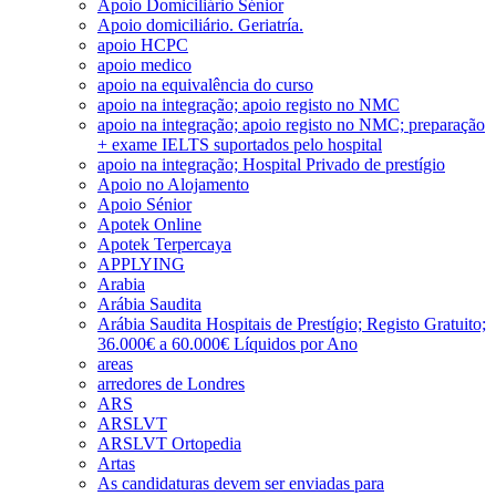
Apoio Domiciliário Sénior
Apoio domiciliário. Geriatría.
apoio HCPC
apoio medico
apoio na equivalência do curso
apoio na integração; apoio registo no NMC
apoio na integração; apoio registo no NMC; preparação
+ exame IELTS suportados pelo hospital
apoio na integração; Hospital Privado de prestígio
Apoio no Alojamento
Apoio Sénior
Apotek Online
Apotek Terpercaya
APPLYING
Arabia
Arábia Saudita
Arábia Saudita Hospitais de Prestígio; Registo Gratuito;
36.000€ a 60.000€ Líquidos por Ano
areas
arredores de Londres
ARS
ARSLVT
ARSLVT Ortopedia
Artas
As candidaturas devem ser enviadas para