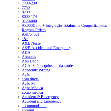
7400-230
7750
8200
8600-174
9120-000
95.000€ ano + Integração Totalmente Comparticipada:
Registo Ordem
958754521
a&e
A&E Nurse
A&E-Accident and Emergency
ABA
Abrantes
Abu Dhabi
ACA; Saúde; quiosque da saúde
Academic Writing
Ação
ação direta
Ação M
Ação Médica
acção médica
Accident & Emergency
Accident and Emergency
accommodation
account