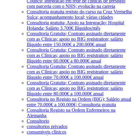
Council; Integração em rede de clínicas de prestígio
com parceria com o NHS; evolução na carreia
Consultoria gratuita registo do curso na Cruz Vermelha
Suíça; acompanhamento local; várias cidades
Consultoria gratuita; Apoio na Integração; Hospital
Holanda; Salário 3.700€ Ilíquidos/mês
Consultoria Gratuita; Contrato assinado diretamente
com as Clínicas; apoio no BIG registration; salário
Ilíquido entre 150.000€ a 200.000€ anual
Consultoria Gratuita; Contrato assinado diretamente
com as Clínicas; apoio no BIG registration; salário
Ilíquido entre 60.000€ a 80.000€ anual
Consultoria Gratuita; Contrato assinado diretamente
com as Clínicas; apoio no BIG registration; salário
Ilíquido entre 70.000€ a 100.000€ anual
Consultoria Gratuita; Contrato assinado diretamente
com as Clínicas; apoio no BIG registration; salário
Ilíquido entre 80.000€ a 100.000€ anual
Consultoria no Registo na Ordem (BIG); Salário anual
entre 70.000€ a 100.000€; Consultoria gratuita
Consultoria Registo na Ordem Enfermeiros na
Alemanha
Consultorio
consultorios privados
consumiveis clínicos