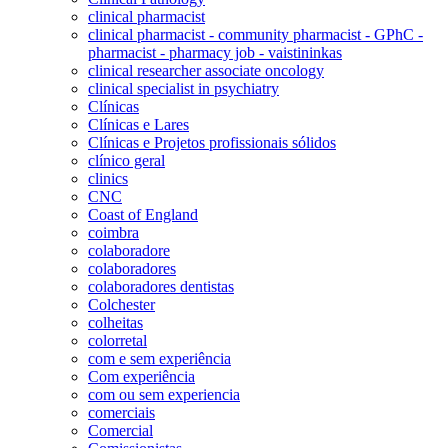
clinical pharmacist
clinical pharmacist - community pharmacist - GPhC -
pharmacist - pharmacy job - vaistininkas
clinical researcher associate oncology
clinical specialist in psychiatry
Clínicas
Clínicas e Lares
Clínicas e Projetos profissionais sólidos
clínico geral
clinics
CNC
Coast of England
coimbra
colaboradore
colaboradores
colaboradores dentistas
Colchester
colheitas
colorretal
com e sem experiência
Com experiência
com ou sem experiencia
comerciais
Comercial