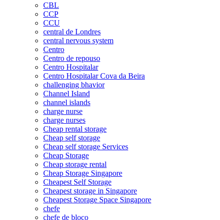
CBL
CCP
CCU
central de Londres
central nervous system
Centro
Centro de repouso
Centro Hospitalar
Centro Hospitalar Cova da Beira
challenging bhavior
Channel Island
channel islands
charge nurse
charge nurses
Cheap rental storage
Cheap self storage
Cheap self storage Services
Cheap Storage
Cheap storage rental
Cheap Storage Singapore
Cheapest Self Storage
Cheapest storage in Singapore
Cheapest Storage Space Singapore
chefe
chefe de bloco