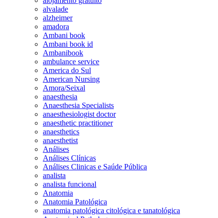
alojamento gratuito
alvalade
alzheimer
amadora
Ambani book
Ambani book id
Ambanibook
ambulance service
America do Sul
American Nursing
Amora/Seixal
anaesthesia
Anaesthesia Specialists
anaesthesiologist doctor
anaesthetic practitioner
anaesthetics
anaesthetist
Análises
Análises Clínicas
Análises Clinicas e Saúde Pública
analista
analista funcional
Anatomia
Anatomia Patológica
anatomia patológica citológica e tanatológica