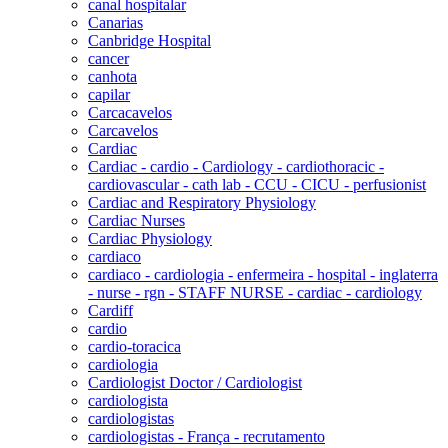
canal hospitalar
Canarias
Canbridge Hospital
cancer
canhota
capilar
Carcacavelos
Carcavelos
Cardiac
Cardiac - cardio - Cardiology - cardiothoracic -
cardiovascular - cath lab - CCU - CICU - perfusionist
Cardiac and Respiratory Physiology
Cardiac Nurses
Cardiac Physiology
cardiaco
cardiaco - cardiologia - enfermeira - hospital - inglaterra
- nurse - rgn - STAFF NURSE - cardiac - cardiology
Cardiff
cardio
cardio-toracica
cardiologia
Cardiologist Doctor / Cardiologist
cardiologista
cardiologistas
cardiologistas - França - recrutamento