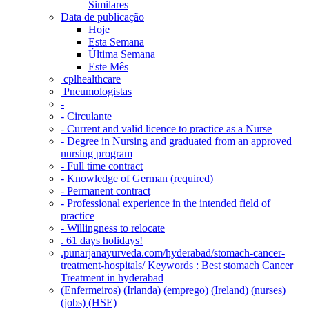
Similares
Data de publicação
Hoje
Esta Semana
Última Semana
Este Mês
‎ cplhealthcare‬
Pneumologistas
-
- Circulante
- Current and valid licence to practice as a Nurse
- Degree in Nursing and graduated from an approved
nursing program
- Full time contract
- Knowledge of German (required)
- Permanent contract
- Professional experience in the intended field of
practice
- Willingness to relocate
. 61 days holidays!
.punarjanayurveda.com/hyderabad/stomach-cancer-
treatment-hospitals/ Keywords : Best stomach Cancer
Treatment in hyderabad
(Enfermeiros) (Irlanda) (emprego) (Ireland) (nurses)
(jobs) (HSE)