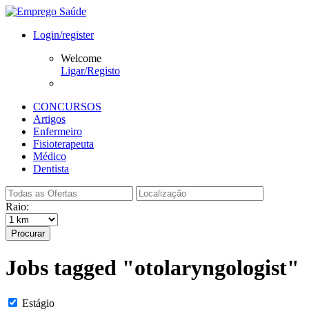
Login/register
Welcome
Ligar/Registo
CONCURSOS
Artigos
Enfermeiro
Fisioterapeuta
Médico
Dentista
Raio:
Procurar
Jobs tagged "otolaryngologist"
Estágio