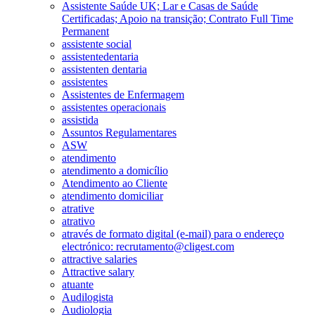
Assistente Saúde UK; Lar e Casas de Saúde
Certificadas; Apoio na transição; Contrato Full Time
Permanent
assistente social
assistentedentaria
assistenten dentaria
assistentes
Assistentes de Enfermagem
assistentes operacionais
assistida
Assuntos Regulamentares
ASW
atendimento
atendimento a domicílio
Atendimento ao Cliente
atendimento domiciliar
atrative
atrativo
através de formato digital (e-mail) para o endereço
electrónico: recrutamento@cligest.com
attractive salaries
Attractive salary
atuante
Audilogista
Audiologia