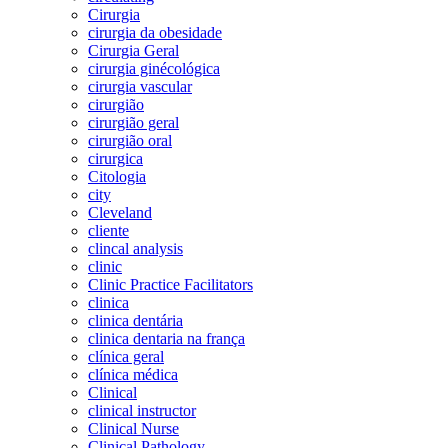
Cirurgia
cirurgia da obesidade
Cirurgia Geral
cirurgia ginécológica
cirurgia vascular
cirurgião
cirurgião geral
cirurgião oral
cirurgica
Citologia
city
Cleveland
cliente
clincal analysis
clinic
Clinic Practice Facilitators
clinica
clinica dentária
clinica dentaria na frança
clínica geral
clínica médica
Clinical
clinical instructor
Clinical Nurse
Clinical Pathology