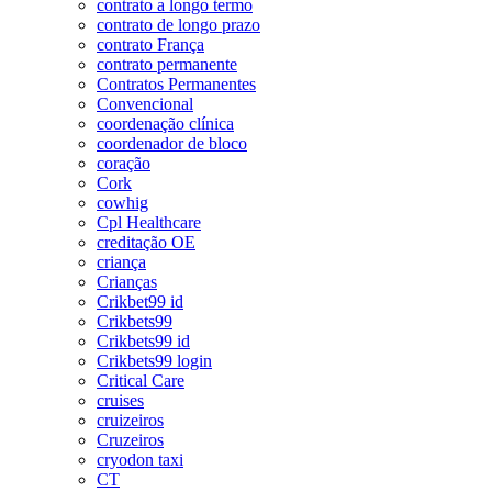
contrato a longo termo
contrato de longo prazo
contrato França
contrato permanente
Contratos Permanentes
Convencional
coordenação clínica
coordenador de bloco
coração
Cork
cowhig
Cpl Healthcare
creditação OE
criança
Crianças
Crikbet99 id
Crikbets99
Crikbets99 id
Crikbets99 login
Critical Care
cruises
cruizeiros
Cruzeiros
cryodon taxi
CT