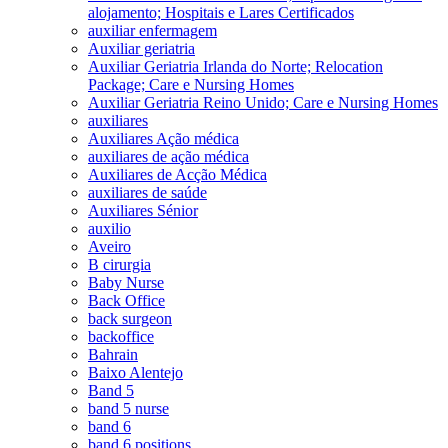
alojamento; Hospitais e Lares Certificados
auxiliar enfermagem
Auxiliar geriatria
Auxiliar Geriatria Irlanda do Norte; Relocation
Package; Care e Nursing Homes
Auxiliar Geriatria Reino Unido; Care e Nursing Homes
auxiliares
Auxiliares Ação médica
auxiliares de ação médica
Auxiliares de Acção Médica
auxiliares de saúde
Auxiliares Sénior
auxilio
Aveiro
B cirurgia
Baby Nurse
Back Office
back surgeon
backoffice
Bahrain
Baixo Alentejo
Band 5
band 5 nurse
band 6
band 6 positions