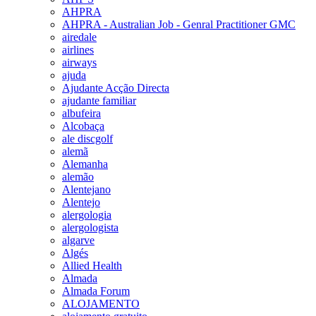
AHPRA
AHPRA - Australian Job - Genral Practitioner GMC
airedale
airlines
airways
ajuda
Ajudante Acção Directa
ajudante familiar
albufeira
Alcobaça
ale discgolf
alemã
Alemanha
alemão
Alentejano
Alentejo
alergologia
alergologista
algarve
Algés
Allied Health
Almada
Almada Forum
ALOJAMENTO