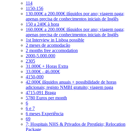
114
1150-156
130.000€ a 200.000€ ilíquidos por ano; viagem paga;
apenas precisa de conhecimentos iniciais de Inglês
150 a 240€ à hora
160.000€ a 200.000€ ilíquidos por ano; viagem paga;
apenas precisa de conhecimentos iniciais de Inglês
1st Interview in Lisboa possible
2 meses de acomodação
2 months free accomodation
2000-5.000.000
2305
31.000€ + Horas Extra
33.000€ - 46.000€
4150-000
42.000€ ilíquidos anuais + possibilidade de horas
adicionais; registo NMBI gratuito; viagem paga
4715-091 Braga
5780 Euros per month
6
6 e 7
6 meses Experiência
69
7; Hospitais NHS & Privados de Prestígio; Relocation
Package