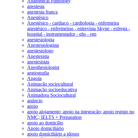
Anatomical Pathology
anestesia
anestesia frança
Anestésico
Anestésico - cardiaco - cardiologia - enfermeira
anestésico - enfermeiras - entrevista Skype - esfrega -
hospital - instrumentador - nhs - rgn
anestesiologia
Anestesiologista
anestesiologo
Anestesista
anestesistas
Anesthesiologist
angiografia
Angola
Animação sociocultural
Animação socioeducativa
Animadora Sociocultural
anúncio
apoio
apoio alojamento; apoio na integração; apoio registo no
NMC; IELTS + Preparation
apoio ao domicilio
Apoio domiciliário
apoio domiciliário a idosos