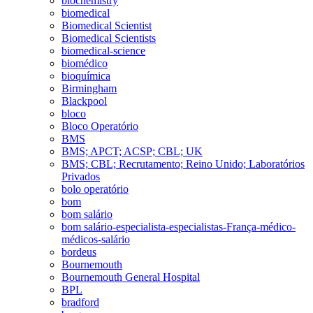
biochemistry
biomedical
Biomedical Scientist
Biomedical Scientists
biomedical-science
biomédico
bioquímica
Birmingham
Blackpool
bloco
Bloco Operatório
BMS
BMS; APCT; ACSP; CBL; UK
BMS; CBL; Recrutamento; Reino Unido; Laboratórios
Privados
bolo operatório
bom
bom salário
bom salário-especialista-especialistas-França-médico-
médicos-salário
bordeus
Bournemouth
Bournemouth General Hospital
BPL
bradford