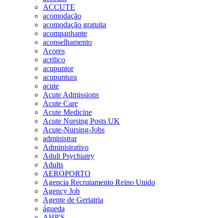
ACCUTE
acomodação
acomodação gratuita
acompanhante
aconselhamento
Açores
acrilico
acupuntor
acupuntura
acute
Acute Admissions
Acute Care
Acute Medicine
Acute Nursing Posts UK
Acute-Nursing-Jobs
administrar
Administrativo
Adult Psychiatry
Adults
AEROPORTO
Agencia Recrutamento Reino Unido
Agency Job
Agente de Geriatria
águeda
AHP'S