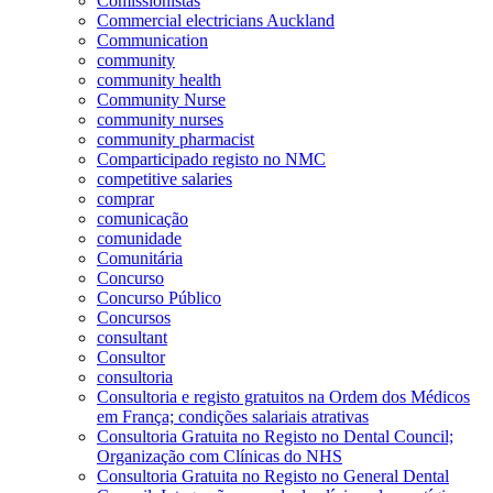
Comissionistas
Commercial electricians Auckland
Communication
community
community health
Community Nurse
community nurses
community pharmacist
Comparticipado registo no NMC
competitive salaries
comprar
comunicação
comunidade
Comunitária
Concurso
Concurso Público
Concursos
consultant
Consultor
consultoria
Consultoria e registo gratuitos na Ordem dos Médicos
em França; condições salariais atrativas
Consultoria Gratuita no Registo no Dental Council;
Organização com Clínicas do NHS
Consultoria Gratuita no Registo no General Dental