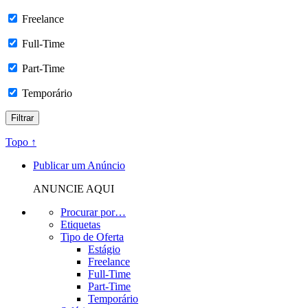
Freelance
Full-Time
Part-Time
Temporário
Topo ↑
Publicar um Anúncio
ANUNCIE AQUI
Procurar por…
Etiquetas
Tipo de Oferta
Estágio
Freelance
Full-Time
Part-Time
Temporário