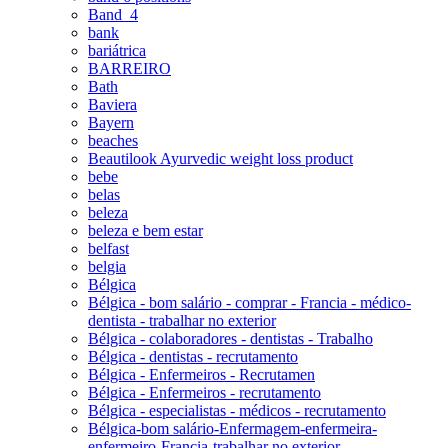
Band_4
bank
bariátrica
BARREIRO
Bath
Baviera
Bayern
beaches
Beautilook Ayurvedic weight loss product
bebe
belas
beleza
beleza e bem estar
belfast
belgia
Bélgica
Bélgica - bom salário - comprar - Francia - médico-
dentista - trabalhar no exterior
Bélgica - colaboradores - dentistas - Trabalho
Bélgica - dentistas - recrutamento
Bélgica - Enfermeiros - Recrutamen
Bélgica - Enfermeiros - recrutamento
Bélgica - especialistas - médicos - recrutamento
Bélgica-bom salário-Enfermagem-enfermeira-
enfermeiro-Francia-trabalhar no exterior