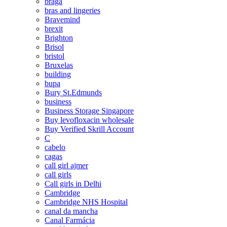
braga
bras and lingeries
Bravemind
brexit
Brighton
Brisol
bristol
Bruxelas
building
bupa
Bury St.Edmunds
business
Business Storage Singapore
Buy levofloxacin wholesale
Buy Verified Skrill Account
C
cabelo
cagas
call girl ajmer
call girls
Call girls in Delhi
Cambridge
Cambridge NHS Hospital
canal da mancha
Canal Farmácia