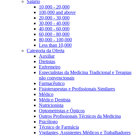
Salário
10,000 - 20,000
100,000 and above
20,000 - 30,000
30,000 - 40,000
40,000 - 60,000
60,000 - 80,000
80,000 - 100,000
Less than 10,000
Categoria da Oferta
Auxiliar
Dietistas
Enfermeiro
Especialistas da Medicina Tradicional e Terapias
não convencionais
Farmacêutico
Fisioterapeutas e Profissionais Similares
Médico
Médico Dentista
Nutricionista
Optometristas e Ópticos
Outros Profissionais Técnicos da Medicina
Psicólogo
Técnico de Farmácia
Vigilantes, Assistentes Médicos e Trabalhadores