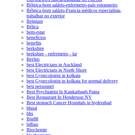
Bélgica-bom salário-enfermeiro-país estrangeiro
Bélgica-bom salário-Francia-médicos especialista-
trabalhar no exterior
Belgium
Bélica
bem-estar
benefícios
benefits
berkshire
berkshire - enfermeiro - lar
Berlim
best Electricians in Auckland
best Electricians in North Shore
best Gynecologist in kolkata
best Gynecologist in kolkata for normal delivery
best personnel
Best Psychiatrist In Kankarbagh Patna
Best Restaurant In Henderson NV
Best stomach Cancer Hospitals in hyderabad
bhpal
bhs
Big88
bilbao
Biochemie