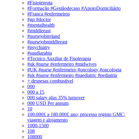
#Fisiotereuta
#Formação #Gestãodecaso #ApoioDomiciliário
#França #enfermeiros
#gp #doctor
#mentalhealth
#middleeast
#nursejobireland
#nursejobmiddleeast
#psychiatry
#saudiarabia
#Tecnico Auxiliar de Fisoterapia
#uk #nurse #enfermeiro #midwives
#UK #nurse #enfermeiro #oncology #oncologia
#uk #nurse #enfermeiro #paediatric #pediatria
+ despesas combustivel
000
000 a 15
000 salary plus 35% turnover
000 USD Per annum
10
100.000£ a 180.000£ ano; processo registo GMC;
viagem e alojamento
1000-1500
108
108000