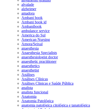
alojamento gratuito
alvalade
alzheimer
amadora
Ambani book
Ambani book id
Ambanibook
ambulance service
America do Sul
American Nursing
Amora/Seixal
anaesthesia
Anaesthesia Specialists
anaesthesiologist doctor
anaesthetic practitioner
anaesthetics
anaesthetist
Análises
Análises Clínicas
Análises Clinicas e Saúde Pública
analista
analista funcional
Anatomia
Anatomia Patológica
anatomia patológica citológica e tanatológica