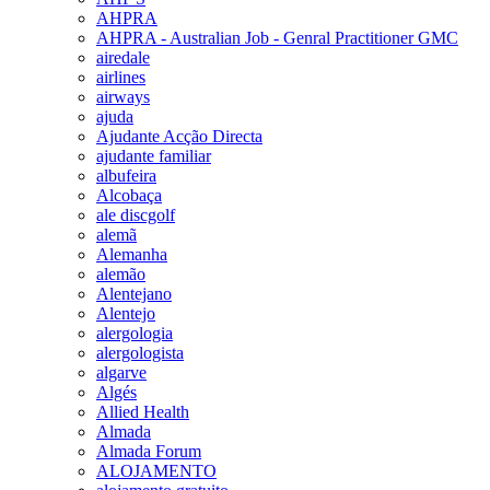
AHPRA
AHPRA - Australian Job - Genral Practitioner GMC
airedale
airlines
airways
ajuda
Ajudante Acção Directa
ajudante familiar
albufeira
Alcobaça
ale discgolf
alemã
Alemanha
alemão
Alentejano
Alentejo
alergologia
alergologista
algarve
Algés
Allied Health
Almada
Almada Forum
ALOJAMENTO