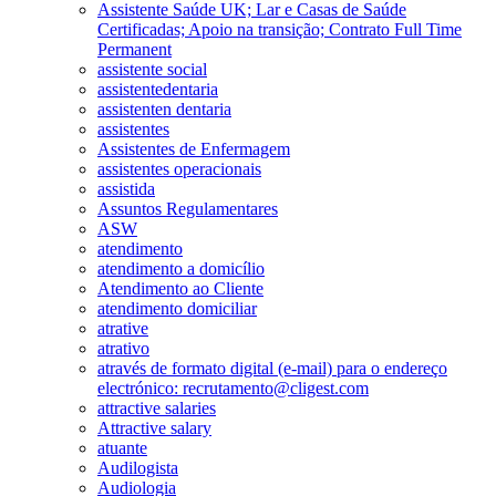
Assistente Saúde UK; Lar e Casas de Saúde
Certificadas; Apoio na transição; Contrato Full Time
Permanent
assistente social
assistentedentaria
assistenten dentaria
assistentes
Assistentes de Enfermagem
assistentes operacionais
assistida
Assuntos Regulamentares
ASW
atendimento
atendimento a domicílio
Atendimento ao Cliente
atendimento domiciliar
atrative
atrativo
através de formato digital (e-mail) para o endereço
electrónico: recrutamento@cligest.com
attractive salaries
Attractive salary
atuante
Audilogista
Audiologia