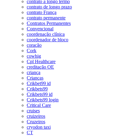
contrato a longo termo
contrato de longo prazo
contrato França
contrato permanente
Contratos Permanentes
Convencional
coordenação clínica
coordenador de bloco
coração
Cork
cowhig
Cpl Healthcare
creditação OE
criança
Crianças
Crikbet99 id
Crikbets99
Crikbets99 id
Crikbets99 login
Critical Care
cruises
cruizeiros
Cruzeiros
cryodon taxi
CT