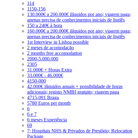
114
1150-156
130.000€ a 200.000€ ilíquidos por ano; viagem paga;
apenas precisa de conhecimentos iniciais de Inglês
150 a 240€ à hora
160.000€ a 200.000€ ilíquidos por ano; viagem paga;
apenas precisa de conhecimentos iniciais de Inglês
1st Interview in Lisboa possible
2 meses de acomodação
2 months free accomodation
2000-5.000.000
2305
31.000€ + Horas Extra
33.000€ - 46.000€
4150-000
42.000€ ilíquidos anuais + possibilidade de horas
adicionais; registo NMBI gratuito; viagem paga
4715-091 Braga
5780 Euros per month
6
6 e 7
6 meses Experiência
69
7; Hospitais NHS & Privados de Prestígio; Relocation
Package