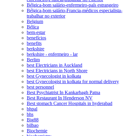
Bélgica-bom salário-enfermeiro-país estrangeiro
Bélgica-bom salário-Francia-médicos especialista-
trabalhar no exterior
Belgium
Bélica
bem-estar
benefícios
benefits
berkshire
berkshire - enfermeiro - lar
Berlim
best Electricians in Auckland
best Electricians in North Shore
best Gynecologist in kolkata
best Gynecologist in kolkata for normal delivery
best personnel
Best Psychiatrist In Kankarbagh Patna
Best Restaurant In Henderson NV
Best stomach Cancer Hospitals in hyderabad
bhpal
bhs
Big88
bilbao
Biochemie