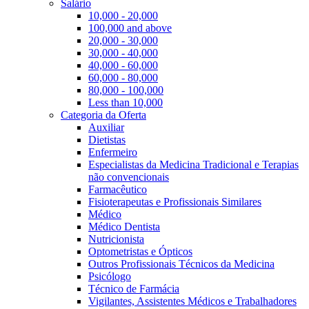
Salário
10,000 - 20,000
100,000 and above
20,000 - 30,000
30,000 - 40,000
40,000 - 60,000
60,000 - 80,000
80,000 - 100,000
Less than 10,000
Categoria da Oferta
Auxiliar
Dietistas
Enfermeiro
Especialistas da Medicina Tradicional e Terapias
não convencionais
Farmacêutico
Fisioterapeutas e Profissionais Similares
Médico
Médico Dentista
Nutricionista
Optometristas e Ópticos
Outros Profissionais Técnicos da Medicina
Psicólogo
Técnico de Farmácia
Vigilantes, Assistentes Médicos e Trabalhadores