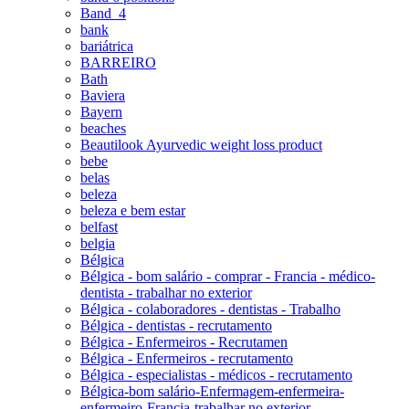
Band_4
bank
bariátrica
BARREIRO
Bath
Baviera
Bayern
beaches
Beautilook Ayurvedic weight loss product
bebe
belas
beleza
beleza e bem estar
belfast
belgia
Bélgica
Bélgica - bom salário - comprar - Francia - médico-
dentista - trabalhar no exterior
Bélgica - colaboradores - dentistas - Trabalho
Bélgica - dentistas - recrutamento
Bélgica - Enfermeiros - Recrutamen
Bélgica - Enfermeiros - recrutamento
Bélgica - especialistas - médicos - recrutamento
Bélgica-bom salário-Enfermagem-enfermeira-
enfermeiro-Francia-trabalhar no exterior