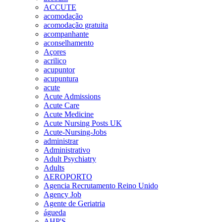
ACCUTE
acomodação
acomodação gratuita
acompanhante
aconselhamento
Açores
acrilico
acupuntor
acupuntura
acute
Acute Admissions
Acute Care
Acute Medicine
Acute Nursing Posts UK
Acute-Nursing-Jobs
administrar
Administrativo
Adult Psychiatry
Adults
AEROPORTO
Agencia Recrutamento Reino Unido
Agency Job
Agente de Geriatria
águeda
AHP'S