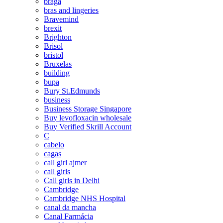
braga
bras and lingeries
Bravemind
brexit
Brighton
Brisol
bristol
Bruxelas
building
bupa
Bury St.Edmunds
business
Business Storage Singapore
Buy levofloxacin wholesale
Buy Verified Skrill Account
C
cabelo
cagas
call girl ajmer
call girls
Call girls in Delhi
Cambridge
Cambridge NHS Hospital
canal da mancha
Canal Farmácia