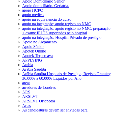
Apoio Domiciliário Sénior
Apoio domiciliário. Geriatría.
apoio HCPC
apoio medico
apoio na equivalência do curso
apoio na integração; apoio registo no NMC
apoio na integração; apoio registo no NMC; preparação
+ exame IELTS suportados pelo hospital
apoio na integração; Hospital Privado de prestígio
Apoio no Alojamento
Apoio Sénior
Apotek Online
Apotek Terpercaya
APPLYING
Arabia
Arábia Saudita
Arábia Saudita Hospitais de Prestígio; Registo Gratuito;
36.000€ a 60.000€ Líquidos por Ano
areas
arredores de Londres
ARS
ARSLVT
ARSLVT Ortopedia
Artas
As candidaturas devem ser enviadas para