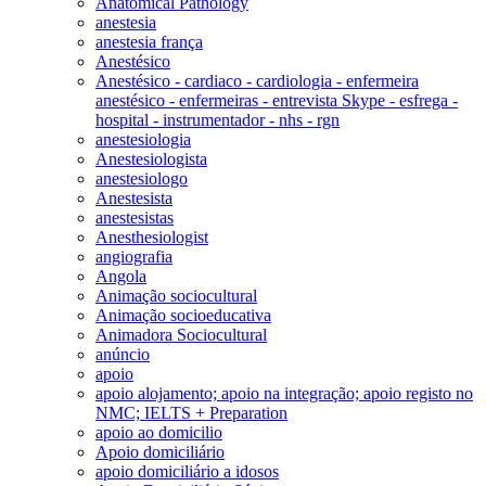
Anatomical Pathology
anestesia
anestesia frança
Anestésico
Anestésico - cardiaco - cardiologia - enfermeira
anestésico - enfermeiras - entrevista Skype - esfrega -
hospital - instrumentador - nhs - rgn
anestesiologia
Anestesiologista
anestesiologo
Anestesista
anestesistas
Anesthesiologist
angiografia
Angola
Animação sociocultural
Animação socioeducativa
Animadora Sociocultural
anúncio
apoio
apoio alojamento; apoio na integração; apoio registo no
NMC; IELTS + Preparation
apoio ao domicilio
Apoio domiciliário
apoio domiciliário a idosos