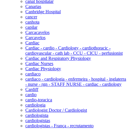
canal hospitalar
Canarias
Canbridge Hospital
cancer
canhota
capilar
Carcacavelos
Carcavelos
Cardiac
Cardiac - cardio - Cardiology - cardiothoracic -
cardiovascular - cath lab - CCU - CICU - perfusionist
Cardiac and Respiratory Physiology
Cardiac Nurses
Cardiac Physiology
cardiaco
cardiaco - cardiologia - enfermeira - hospital - inglaterra
- nurse - rgn - STAFF NURSE - cardiac - cardiology
Cardiff
cardio
cardio-toracica
cardiologia
Cardiologist Doctor / Cardiologist
cardiologista
cardiologistas
cardiologistas - França - recrutamento