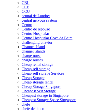
CBL
CCP
CCU
central de Londres
central nervous system
Centro
Centro de repouso
Centro Hospitalar
Centro Hospitalar Cova da Beira
challenging bhavior
Channel Island
channel islands
charge nurse
charge nurses
Cheap rental storage
Cheap self storage
Cheap self storage Services
Cheap Storage
Cheap storage rental
Cheap Storage Singapore
Cheapest Self Storage
Cheapest storage in Singapore
Cheapest Storage Space Singapore
chefe
chefe de bloco