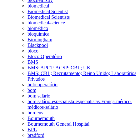
biochemistry
biomedical
Biomedical Scientist
Biomedical Scientists
biomedical-science
biomédico
bioquímica
Birmingham
Blackpool
bloco
Bloco Operatório
BMS
BMS; APCT; ACSP; CBL; UK
BMS; CBL; Recrutamento; Reino Unido; Laboratórios
Privados
bolo operatório
bom
bom salário
bom salário-especialista-especialistas-França-médico-
médicos-salário
bordeus
Bournemouth
Bournemouth General Hospital
BPL
bradford