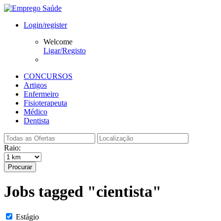
Login/register
Welcome
Ligar/Registo
CONCURSOS
Artigos
Enfermeiro
Fisioterapeuta
Médico
Dentista
Raio:
Procurar
Jobs tagged "cientista"
Estágio