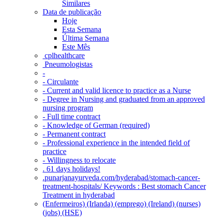
Similares
Data de publicação
Hoje
Esta Semana
Última Semana
Este Mês
‎ cplhealthcare‬
Pneumologistas
-
- Circulante
- Current and valid licence to practice as a Nurse
- Degree in Nursing and graduated from an approved
nursing program
- Full time contract
- Knowledge of German (required)
- Permanent contract
- Professional experience in the intended field of
practice
- Willingness to relocate
. 61 days holidays!
.punarjanayurveda.com/hyderabad/stomach-cancer-
treatment-hospitals/ Keywords : Best stomach Cancer
Treatment in hyderabad
(Enfermeiros) (Irlanda) (emprego) (Ireland) (nurses)
(jobs) (HSE)