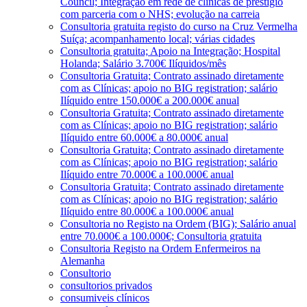
Council; Integração em rede de clínicas de prestígio
com parceria com o NHS; evolução na carreia
Consultoria gratuita registo do curso na Cruz Vermelha
Suíça; acompanhamento local; várias cidades
Consultoria gratuita; Apoio na Integração; Hospital
Holanda; Salário 3.700€ Ilíquidos/mês
Consultoria Gratuita; Contrato assinado diretamente
com as Clínicas; apoio no BIG registration; salário
Ilíquido entre 150.000€ a 200.000€ anual
Consultoria Gratuita; Contrato assinado diretamente
com as Clínicas; apoio no BIG registration; salário
Ilíquido entre 60.000€ a 80.000€ anual
Consultoria Gratuita; Contrato assinado diretamente
com as Clínicas; apoio no BIG registration; salário
Ilíquido entre 70.000€ a 100.000€ anual
Consultoria Gratuita; Contrato assinado diretamente
com as Clínicas; apoio no BIG registration; salário
Ilíquido entre 80.000€ a 100.000€ anual
Consultoria no Registo na Ordem (BIG); Salário anual
entre 70.000€ a 100.000€; Consultoria gratuita
Consultoria Registo na Ordem Enfermeiros na
Alemanha
Consultorio
consultorios privados
consumiveis clínicos