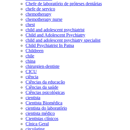
Chefe de laboratório de próteses dentárias
chefe de serviço
chemotherapy
chemotherapy nurse
chest
child and adolescent psychiatrist
Child and Adolescent Psychiatry
child and adolescent psychiatry specialist
Child Psychiatrist In Patna
Childreen
chile
china
chirurgien-dentiste
CICU
ciência
Ciências da educação
Ciências da saúde
Ciências psicológicas
cientista
Cientista Biomédica
cientista do laboratório
cientista médico
Cientistas clínicos
Cínica Geral
circulating