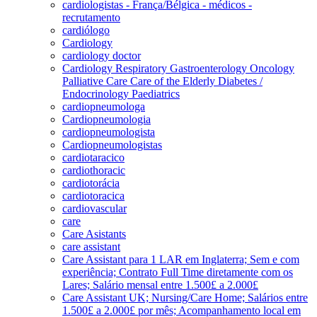
cardiologistas - França/Bélgica - médicos -
recrutamento
cardiólogo
Cardiology
cardiology doctor
Cardiology Respiratory Gastroenterology Oncology
Palliative Care Care of the Elderly Diabetes /
Endocrinology Paediatrics
cardiopneumologa
Cardiopneumologia
cardiopneumologista
Cardiopneumologistas
cardiotaracico
cardiothoracic
cardiotorácia
cardiotoracica
cardiovascular
care
Care Asistants
care assistant
Care Assistant para 1 LAR em Inglaterra; Sem e com
experiência; Contrato Full Time diretamente com os
Lares; Salário mensal entre 1.500£ a 2.000£
Care Assistant UK; Nursing/Care Home; Salários entre
1.500£ a 2.000£ por mês; Acompanhamento local em