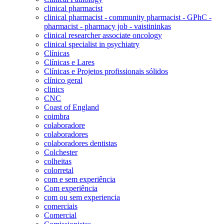
clinical pharmacist
clinical pharmacist - community pharmacist - GPhC -
pharmacist - pharmacy job - vaistininkas
clinical researcher associate oncology
clinical specialist in psychiatry
Clínicas
Clínicas e Lares
Clínicas e Projetos profissionais sólidos
clínico geral
clinics
CNC
Coast of England
coimbra
colaboradore
colaboradores
colaboradores dentistas
Colchester
colheitas
colorretal
com e sem experiência
Com experiência
com ou sem experiencia
comerciais
Comercial