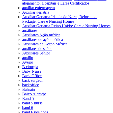
alojamento; Hospitais e Lares Certificados
auxiliar enfermagem
Auxiliar geriatria
Auxiliar Geriatria Irlanda do Norte; Relocation
Package; Care e Nursing Homes
Auxiliar Geriatria Reino Unido; Care e Nursing Homes
auxiliares
Auxiliares Ação médica
auxiliares de ação médica
Auxiliares de Acção Médica
auxiliares de saúde
Auxiliares Sénior
auxilio
Aveiro
B cirurgia
Baby Nurse
Back Office
back surgeon
backoffice
Bahrain
Baixo Alentejo
Band 5
band 5 nurse
band 6
band 6 positions