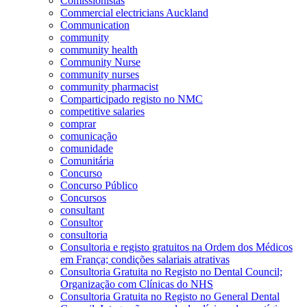
Comissionistas
Commercial electricians Auckland
Communication
community
community health
Community Nurse
community nurses
community pharmacist
Comparticipado registo no NMC
competitive salaries
comprar
comunicação
comunidade
Comunitária
Concurso
Concurso Público
Concursos
consultant
Consultor
consultoria
Consultoria e registo gratuitos na Ordem dos Médicos
em França; condições salariais atrativas
Consultoria Gratuita no Registo no Dental Council;
Organização com Clínicas do NHS
Consultoria Gratuita no Registo no General Dental