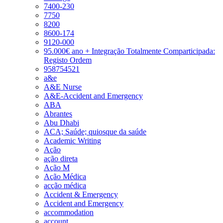
7400-230
7750
8200
8600-174
9120-000
95.000€ ano + Integração Totalmente Comparticipada:
Registo Ordem
958754521
a&e
A&E Nurse
A&E-Accident and Emergency
ABA
Abrantes
Abu Dhabi
ACA; Saúde; quiosque da saúde
Academic Writing
Ação
ação direta
Ação M
Ação Médica
acção médica
Accident & Emergency
Accident and Emergency
accommodation
account