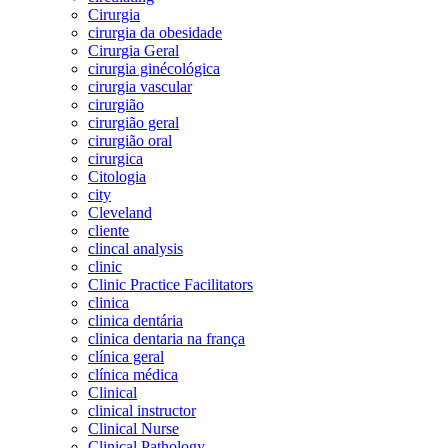
Cirurgia
cirurgia da obesidade
Cirurgia Geral
cirurgia ginécológica
cirurgia vascular
cirurgião
cirurgião geral
cirurgião oral
cirurgica
Citologia
city
Cleveland
cliente
clincal analysis
clinic
Clinic Practice Facilitators
clinica
clinica dentária
clinica dentaria na frança
clínica geral
clínica médica
Clinical
clinical instructor
Clinical Nurse
Clinical Pathology